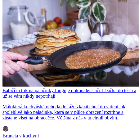
Babiččin trik na palačinky funguje dokonale: stačí 1 lžička do těsta a
už se vám nikdy nepotrhají
Málokterá kuchyňská nehoda dokáže zkazit chuť do vaření tak
spolehlivě jako palačinka, která se v půlce obracení roztrhne a
zůstane viset na obracečce. Většina z nás v tu chvíli obviní...
Bruneta v kuchyni