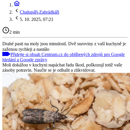
Chalupáři-Zahrádkáři
5. 10. 2025, 07:21
2 min
Drahé pasti na moly jsou minulostí. Dvě suroviny z vaší kuchyně je
zaženou rychleji a nastálo
Přidejte si obsah Centrum.cz do oblíbených zdrojů pro Google
hledání a Google zprávy
Moli dokážou v kuchyni napáchat řadu škod, poškozují totiž vaše
zásoby potravin. Naučte se je odhalit a zlikvidovat.