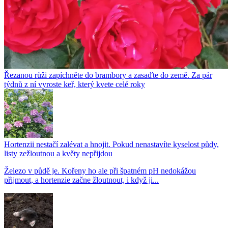
Řezanou růži zapíchněte do brambory a zasaďte do země. Za pár
týdnů z ní vyroste keř, který kvete celé roky
Hortenzii nestačí zalévat a hnojit. Pokud nenastavíte kyselost půdy,
listy zežloutnou a květy nepřijdou
Železo v půdě je. Kořeny ho ale při špatném pH nedokážou
přijmout, a hortenzie začne žloutnout, i když ji...