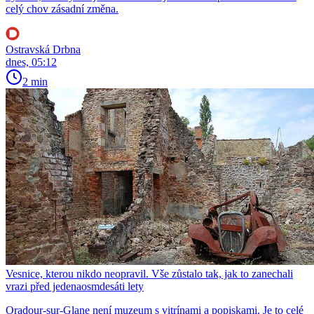
celý chov zásadní změna.
Ostravská Drbna
dnes, 05:12
2 min
Vesnice, kterou nikdo neopravil. Vše zůstalo tak, jak to zanechali
vrazi před jedenaosmdesáti lety
Oradour-sur-Glane není muzeum s vitrínami a popiskami. Je to celé