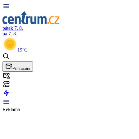
pátek 7. 8.
pá 7. 8.
19°C
Přihlášení
Reklama