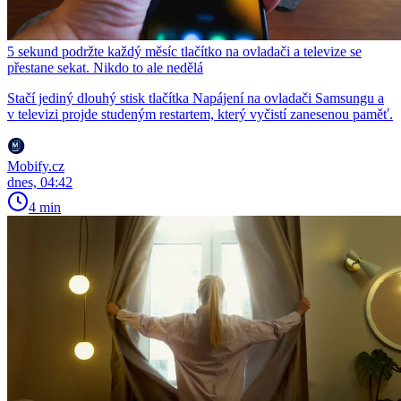
5 sekund podržte každý měsíc tlačítko na ovladači a televize se
přestane sekat. Nikdo to ale nedělá
Stačí jediný dlouhý stisk tlačítka Napájení na ovladači Samsungu a
v televizi projde studeným restartem, který vyčistí zanesenou paměť.
Mobify.cz
dnes, 04:42
4 min