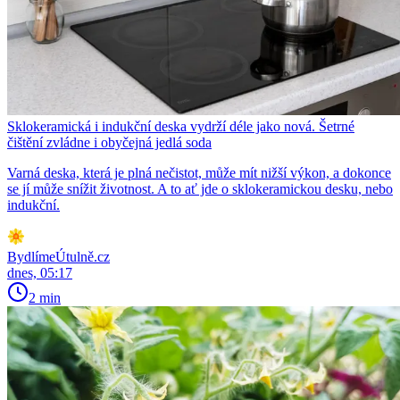
Sklokeramická i indukční deska vydrží déle jako nová. Šetrné
čištění zvládne i obyčejná jedlá soda
Varná deska, která je plná nečistot, může mít nižší výkon, a dokonce
se jí může snížit životnost. A to ať jde o sklokeramickou desku, nebo
indukční.
BydlímeÚtulně.cz
dnes, 05:17
2 min