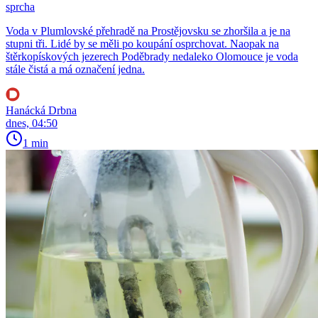
sprcha
Voda v Plumlovské přehradě na Prostějovsku se zhoršila a je na
stupni tři. Lidé by se měli po koupání osprchovat. Naopak na
štěrkopískových jezerech Poděbrady nedaleko Olomouce je voda
stále čistá a má označení jedna.
Hanácká Drbna
dnes, 04:50
1 min