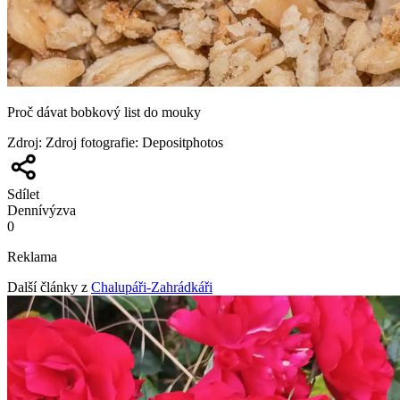
Proč dávat bobkový list do mouky
Zdroj
:
Zdroj fotografie: Depositphotos
Sdílet
Denní
výzva
0
Reklama
Další články z
Chalupáři-Zahrádkáři