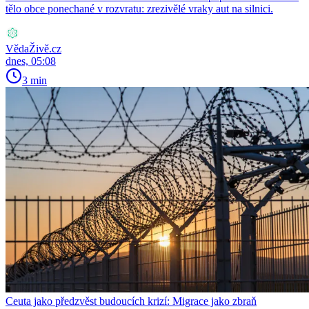
tělo obce ponechané v rozvratu: zrezivělé vraky aut na silnici.
VědaŽivě.cz
dnes, 05:08
3 min
Ceuta jako předzvěst budoucích krizí: Migrace jako zbraň