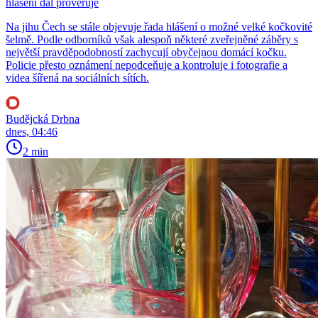
hlášení dál prověřuje
Na jihu Čech se stále objevuje řada hlášení o možné velké kočkovité
šelmě. Podle odborníků však alespoň některé zveřejněné záběry s
největší pravděpodobností zachycují obyčejnou domácí kočku.
Policie přesto oznámení nepodceňuje a kontroluje i fotografie a
videa šířená na sociálních sítích.
Budějcká Drbna
dnes, 04:46
2 min