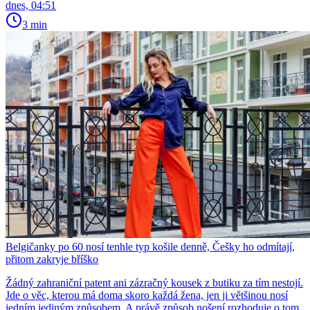
dnes, 04:51
3 min
Belgičanky po 60 nosí tenhle typ košile denně, Češky ho odmítají,
přitom zakryje bříško
Žádný zahraniční patent ani zázračný kousek z butiku za tím nestojí.
Jde o věc, kterou má doma skoro každá žena, jen ji většinou nosí
jedním jediným způsobem. A právě způsob nošení rozhoduje o tom,