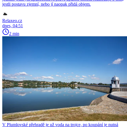
jestli postavu zjemní, nebo jí naopak přidá objem.
Relaxeo.cz
dnes, 04:51
2 min
V Plumlovské přehradě je už voda na trojce, po koupání je nutná