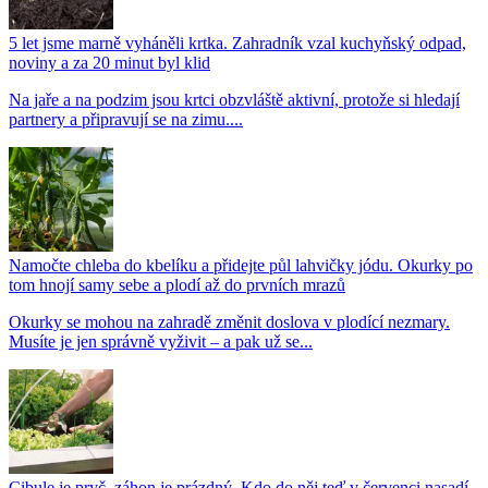
5 let jsme marně vyháněli krtka. Zahradník vzal kuchyňský odpad,
noviny a za 20 minut byl klid
Na jaře a na podzim jsou krtci obzvláště aktivní, protože si hledají
partnery a připravují se na zimu....
Namočte chleba do kbelíku a přidejte půl lahvičky jódu. Okurky po
tom hnojí samy sebe a plodí až do prvních mrazů
Okurky se mohou na zahradě změnit doslova v plodící nezmary.
Musíte je jen správně vyživit – a pak už se...
Cibule je pryč, záhon je prázdný. Kdo do něj teď v červenci nasadí