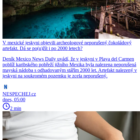
V mexické jeskyni objevili archeologové neporušený čokoládový
artefakt. Dá se po(u)žít i po 2000 letech?
Deník Mexico News Daily uvádí, že v jeskyni v Playa del Carmen
poblíž karibského pobřeží jižního Mexika byla nalezena neporušená
mayská nádoba s odhadovaným stářím 2000 let. Artefakt nalezený v
jeskyni na soukromém pozemku je zcela neporušený.
NESPECHEJ.cz
dnes, 05:00
2 min