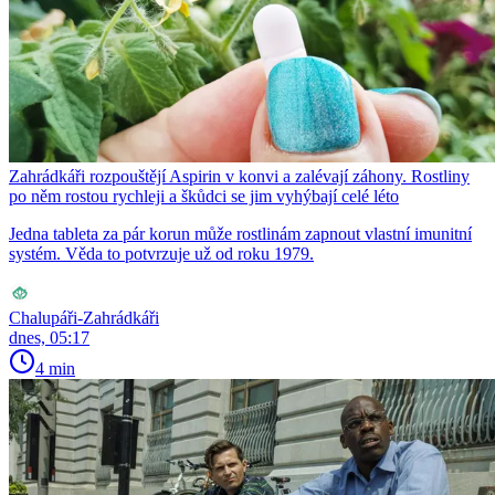
Zahrádkáři rozpouštějí Aspirin v konvi a zalévají záhony. Rostliny
po něm rostou rychleji a škůdci se jim vyhýbají celé léto
Jedna tableta za pár korun může rostlinám zapnout vlastní imunitní
systém. Věda to potvrzuje už od roku 1979.
Chalupáři-Zahrádkáři
dnes, 05:17
4 min