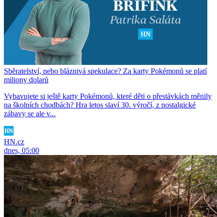
Sběratelství, nebo bláznivá spekulace? Za karty Pokémonů se platí
miliony dolarů
Vybavujete si ještě karty Pokémonů, které děti o přestávkách měnily
na školních chodbách? Hra letos slaví 30. výročí, z nostalgické
zábavy se ale v...
HN.cz
dnes, 05:00