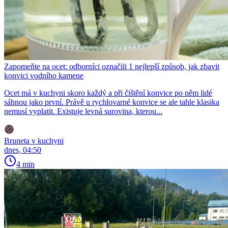
Zapomeňte na ocet: odborníci označili 1 nejlepší způsob, jak zbavit
konvici vodního kamene
Ocet má v kuchyni skoro každý a při čištění konvice po něm lidé
sáhnou jako první. Právě u rychlovarné konvice se ale tahle klasika
nemusí vyplatit. Existuje levná surovina, kterou...
Bruneta v kuchyni
dnes, 04:50
4 min