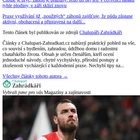
tyhle plodiny, v září sklízí znovu
Praxe využívání již „použitých“ záhonů zajišťuje, že půda zůstane
aktivní, obohacená a připravená na další...
Tento článek byl publikován ze zdrojů
Chalupáři-Zahrádkáři
Články z Chalupari-Zahradkari.cz nabízejí praktický pohled na vše,
co souvisí s bydlením, zahradou, údržbou domu i radostmi
chatařského života. Obsah je určen čtenářům, kteří ocení
jednoduché návody, chytré vychytávky, přírodní postupy a
zkušenosti vycházející z každodenní praxe. Nechybí tipy na...
Všechny články tohoto autora →
Vybrali jsme pro vás
Magazíny a zajímavosti