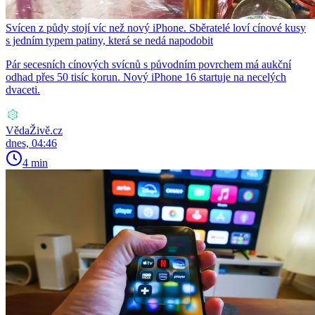
Svícen z půdy stojí víc než nový iPhone. Sběratelé loví cínové kusy
s jedním typem patiny, která se nedá napodobit
Pár secesních cínových svícnů s původním povrchem má aukční
odhad přes 50 tisíc korun. Nový iPhone 16 startuje na necelých
dvaceti.
VědaŽivě.cz
dnes, 04:46
4 min