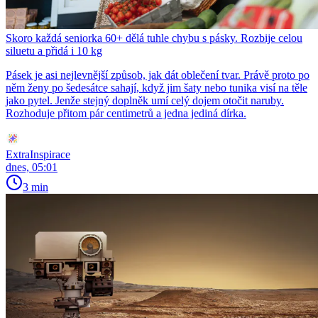
Skoro každá seniorka 60+ dělá tuhle chybu s pásky. Rozbije celou
siluetu a přidá i 10 kg
Pásek je asi nejlevnější způsob, jak dát oblečení tvar. Právě proto po
něm ženy po šedesátce sahají, když jim šaty nebo tunika visí na těle
jako pytel. Jenže stejný doplněk umí celý dojem otočit naruby.
Rozhoduje přitom pár centimetrů a jedna jediná dírka.
ExtraInspirace
dnes, 05:01
3 min