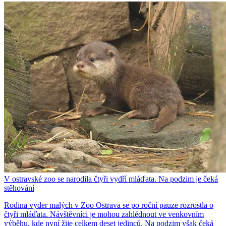
V ostravské zoo se narodila čtyři vydří mláďata. Na podzim je čeká
stěhování
Rodina vyder malých v Zoo Ostrava se po roční pauze rozrostla o
čtyři mláďata. Návštěvníci je mohou zahlédnout ve venkovním
výběhu, kde nyní žije celkem deset jedinců. Na podzim však čeká