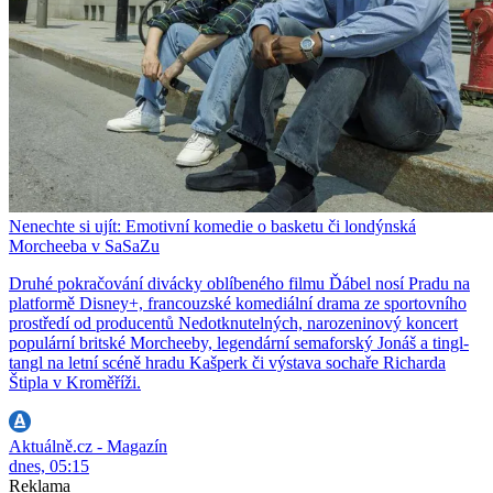
Nenechte si ujít: Emotivní komedie o basketu či londýnská
Morcheeba v SaSaZu
Druhé pokračování divácky oblíbeného filmu Ďábel nosí Pradu na
platformě Disney+, francouzské komediální drama ze sportovního
prostředí od producentů Nedotknutelných, narozeninový koncert
populární britské Morcheeby, legendární semaforský Jonáš a tingl-
tangl na letní scéně hradu Kašperk či výstava sochaře Richarda
Štipla v Kroměříži.
Aktuálně.cz - Magazín
dnes, 05:15
Reklama