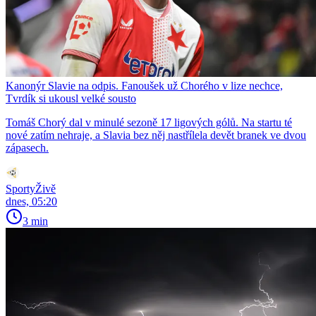
Kanonýr Slavie na odpis. Fanoušek už Chorého v lize nechce,
Tvrdík si ukousl velké sousto
Tomáš Chorý dal v minulé sezoně 17 ligových gólů. Na startu té
nové zatím nehraje, a Slavia bez něj nastřílela devět branek ve dvou
zápasech.
SportyŽivě
dnes, 05:20
3 min