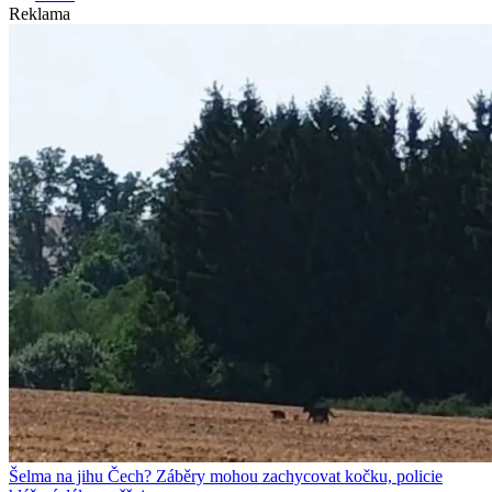
Reklama
Šelma na jihu Čech? Záběry mohou zachycovat kočku, policie