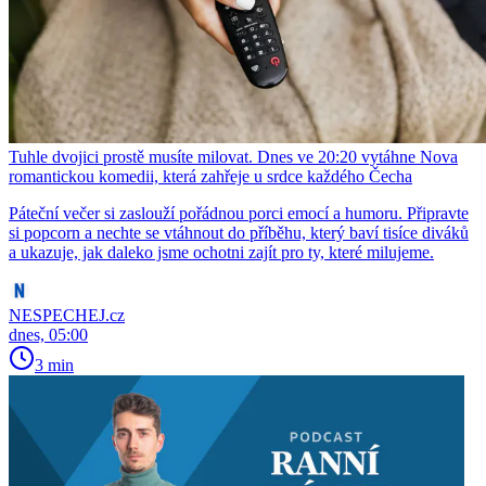
Tuhle dvojici prostě musíte milovat. Dnes ve 20:20 vytáhne Nova
romantickou komedii, která zahřeje u srdce každého Čecha
Páteční večer si zaslouží pořádnou porci emocí a humoru. Připravte
si popcorn a nechte se vtáhnout do příběhu, který baví tisíce diváků
a ukazuje, jak daleko jsme ochotni zajít pro ty, které milujeme.
NESPECHEJ.cz
dnes, 05:00
3 min