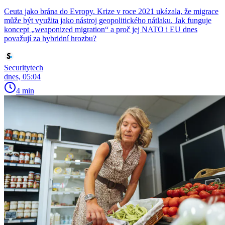
Ceuta jako brána do Evropy. Krize v roce 2021 ukázala, že migrace
může být využita jako nástroj geopolitického nátlaku. Jak funguje
koncept „weaponized migration“ a proč jej NATO i EU dnes
považují za hybridní hrozbu?
Securitytech
dnes, 05:04
4 min