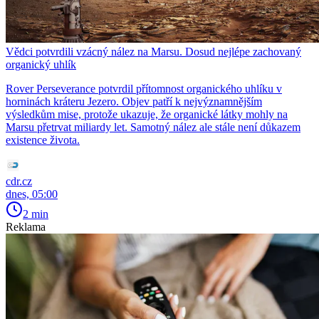
Vědci potvrdili vzácný nález na Marsu. Dosud nejlépe zachovaný
organický uhlík
Rover Perseverance potvrdil přítomnost organického uhlíku v
horninách kráteru Jezero. Objev patří k nejvýznamnějším
výsledkům mise, protože ukazuje, že organické látky mohly na
Marsu přetrvat miliardy let. Samotný nález ale stále není důkazem
existence života.
cdr.cz
dnes, 05:00
2 min
Reklama