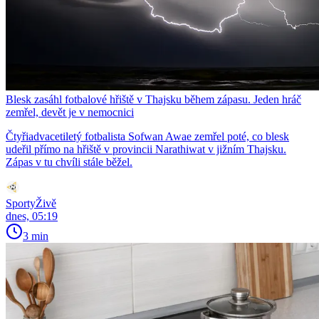
Blesk zasáhl fotbalové hřiště v Thajsku během zápasu. Jeden hráč
zemřel, devět je v nemocnici
Čtyřiadvacetiletý fotbalista Sofwan Awae zemřel poté, co blesk
udeřil přímo na hřiště v provincii Narathiwat v jižním Thajsku.
Zápas v tu chvíli stále běžel.
SportyŽivě
dnes, 05:19
3 min