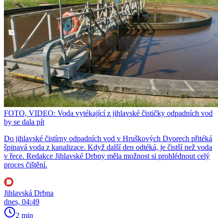
FOTO, VIDEO: Voda vytékající z jihlavské čističky odpadních vod
by se dala pít
Do jihlavské čistírny odpadních vod v Hruškových Dvorech přitéká
špinavá voda z kanalizace. Když další den odtéká, je čistší než voda
v řece. Redakce Jihlavské Drbny měla možnost si prohlédnout celý
proces čištění.
Jihlavská Drbna
dnes, 04:49
2 min