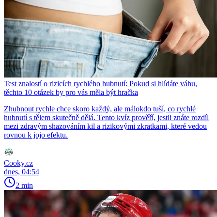
Test znalostí o rizicích rychlého hubnutí: Pokud si hlídáte váhu,
těchto 10 otázek by pro vás měla být hračka
Zhubnout rychle chce skoro každý, ale málokdo tuší, co rychlé
hubnutí s tělem skutečně dělá. Tento kvíz prověří, jestli znáte rozdíl
mezi zdravým shazováním kil a rizikovými zkratkami, které vedou
rovnou k jojo efektu.
Cooky.cz
dnes, 04:54
2 min