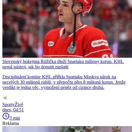
Slovenský hokejista Růžička dluží Spartaku miliony korun. KHL
nemá nástroj, jak ho donutit zaplatit
Disciplinární komise KHL přiřkla Spartaku Moskva nárok na
necelých 30 milionů rublů, v přepočtu přes 8 milionů korun. Jenže
verdikt je jedna věc, vymožení peněz od cizince druhá.
SportyŽivě
dnes, 04:51
3 min
Reklama