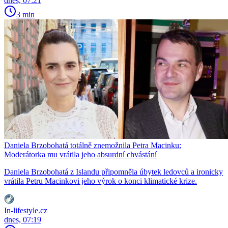
dnes, 07:21
3 min
Daniela Brzobohatá totálně znemožnila Petra Macinku:
Moderátorka mu vrátila jeho absurdní chvástání
Daniela Brzobohatá z Islandu připomněla úbytek ledovců a ironicky
vrátila Petru Macinkovi jeho výrok o konci klimatické krize.
In-lifestyle.cz
dnes, 07:19