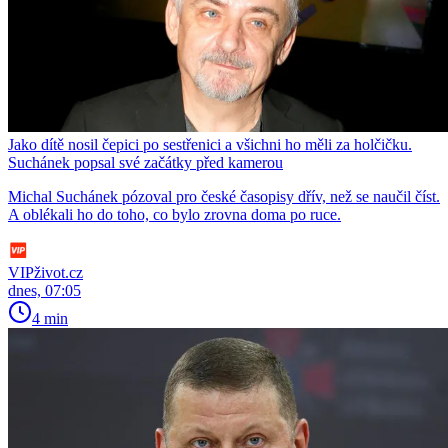
Jako dítě nosil čepici po sestřenici a všichni ho měli za holčičku.
Suchánek popsal své začátky před kamerou
Michal Suchánek pózoval pro české časopisy dřív, než se naučil číst.
A oblékali ho do toho, co bylo zrovna doma po ruce.
VIPživot.cz
dnes, 07:05
4 min