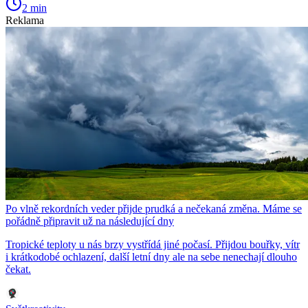
2 min
Reklama
Po vlně rekordních veder přijde prudká a nečekaná změna. Máme se
pořádně připravit už na následující dny
Tropické teploty u nás brzy vystřídá jiné počasí. Přijdou bouřky, vítr
i krátkodobé ochlazení, další letní dny ale na sebe nenechají dlouho
čekat.