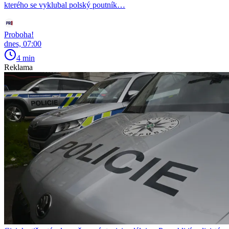
kterého se vyklubal polský poutník…
Proboha!
dnes, 07:00
4 min
Reklama