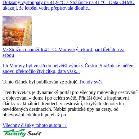
Doksany vystoupaly na 41,9 °C a Strážnice na 41 °C. Data ČHMÚ
ukazují, že letošní vedra přepisovala dlouhé...
Ve Strážnici naměřili 41 °C. Moravský rekord padl třetí den za
sebou
Jih Moravy byl ve středu největší výhní v Česku. Strážnické měření
znovu překročilo čtyřicítku, data však...
Tento článek byl publikován ze zdrojů
Trendy svět
TrendySvet.cz je dynamický portál pro všechny milovníky cestování
a objevování – doma i po celém světě. Přináší čtivé a inspirativní
články o aktuálních trendech v cestování, skrytých klenotech i
osvědčených destinacích. Nabízí praktické tipy na cesty, od
objevování lokálních perel až po...
Všechny články tohoto autora →