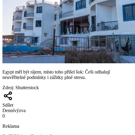
Egypt měl být rájem, místo toho přišel šok: Češi odhalují
neuvěřitelné podmínky i zážitky plné stresu.
Zdroj
:
Shutterstock
Sdílet
Denní
výzva
0
Reklama