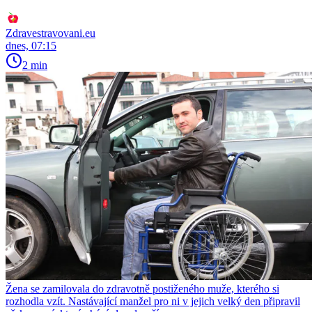
Zdravestravovani.eu
dnes, 07:15
2 min
Žena se zamilovala do zdravotně postiženého muže, kterého si
rozhodla vzít. Nastávající manžel pro ni v jejich velký den připravil