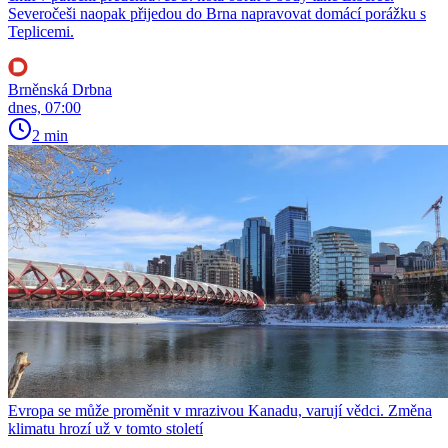
Severočeši naopak přijedou do Brna napravovat domácí porážku s
Teplicemi.
Brněnská Drbna
dnes, 07:00
2 min
Evropa se může proměnit v mrazivou Kanadu, varují vědci. Změna
klimatu hrozí už v tomto století