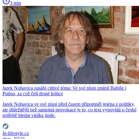
3 min
Jarek Nohavica zasáhl citlivé téma: Ve své písni zmínil Babiše i
Putina, za což čelí drsné kritice
Jarek Nohavica ve své písni před časem připomněl jména z politiky,
ale důležitější než samotná provokace je to, co text vypovídá o české
potřebě hledat viníka jinde.
In-lifestyle.cz
dnes, 07:21