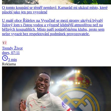
O tomto koupání se téměř nemluví: Kamarád mi ukázal místo, které
působí jako jen pro vyvolené
U malé obce Řídelov na Vysočině se mezi stromy ukrývá bývalý
žulový lom s čistou vodou a výrazně klidnější atmosférou než na
běžných koupalištích. Místo patří potápěčskému klubu, proto sem
nelze vyrazit bez respektování podmínek provozovatele.
Trendy Život
dnes, 07:11
3 min
Reklama