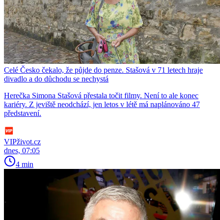
Celé Česko čekalo, že půjde do penze. Stašová v 71 letech hraje
divadlo a do důchodu se nechystá
Herečka Simona Stašová přestala točit filmy. Není to ale konec
kariéry. Z jeviště neodchází, jen letos v létě má naplánováno 47
představení.
VIPživot.cz
dnes, 07:05
4 min