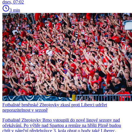
dnes, 07:02
3 min
Fotbalisté brněnské Zbrojovky zkusí proti Liberci udržet
neporazitelnost v sezoně
Fotbalisté Zbrojovky Brno vstoupili do nové ligové sezony nad
očekávání. Po výhře nad Spartou a remíze na hřišti Plzně budou
chtít v páteční předehrávce 3. kola obrat o body také Liberec.