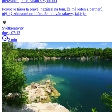
překvapení, které vhání slzy do očí
Pokud je láska ta pravá, nezáleží na tom, že má jeden z partnerů
nějaký zdravotní problém. Je milován takový, jaký je.
Světkreativity
dnes, 07:13
2 min