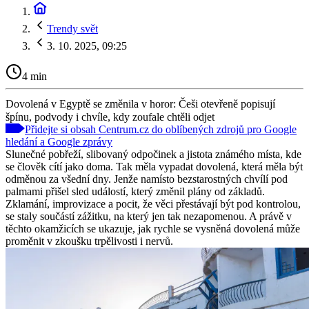
Trendy svět
3. 10. 2025, 09:25
4 min
Dovolená v Egyptě se změnila v horor: Češi otevřeně popisují
špínu, podvody i chvíle, kdy zoufale chtěli odjet
Přidejte si obsah Centrum.cz do oblíbených zdrojů pro Google
hledání a Google zprávy
Slunečné pobřeží, slibovaný odpočinek a jistota známého místa, kde
se člověk cítí jako doma. Tak měla vypadat dovolená, která měla být
odměnou za všední dny. Jenže namísto bezstarostných chvílí pod
palmami přišel sled událostí, který změnil plány od základů.
Zklamání, improvizace a pocit, že věci přestávají být pod kontrolou,
se staly součástí zážitku, na který jen tak nezapomenou. A právě v
těchto okamžicích se ukazuje, jak rychle se vysněná dovolená může
proměnit v zkoušku trpělivosti i nervů.