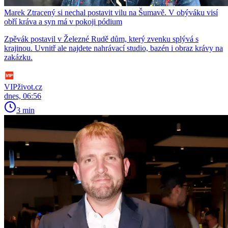
Marek Ztracený si nechal postavit vilu na Šumavě. V obýváku visí
obří kráva a syn má v pokoji pódium
Zpěvák postavil v Železné Rudě dům, který zvenku splývá s
krajinou. Uvnitř ale najdete nahrávací studio, bazén i obraz krávy na
zakázku.
VIPživot.cz
dnes, 06:56
3 min