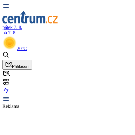
pátek 7. 8.
pá 7. 8.
20°C
Přihlášení
Reklama