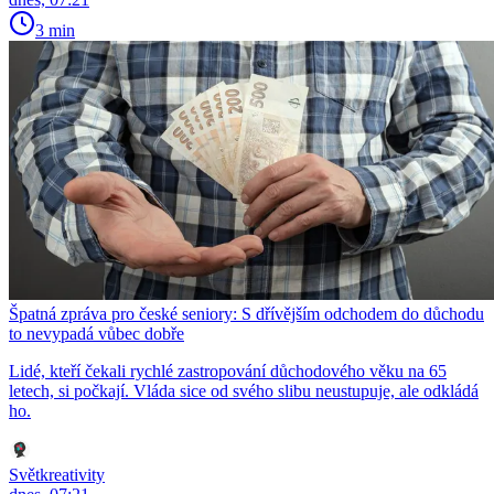
3 min
Špatná zpráva pro české seniory: S dřívějším odchodem do důchodu
to nevypadá vůbec dobře
Lidé, kteří čekali rychlé zastropování důchodového věku na 65
letech, si počkají. Vláda sice od svého slibu neustupuje, ale odkládá
ho.
Světkreativity