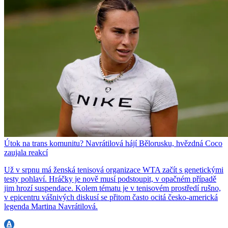
Útok na trans komunitu? Navrátilová hájí Bělorusku, hvězdná Coco
zaujala reakcí
Už v srpnu má ženská tenisová organizace WTA začít s genetickými
testy pohlaví. Hráčky je nově musí podstoupit, v opačném případě
jim hrozí suspendace. Kolem tématu je v tenisovém prostředí rušno,
v epicentru vášnivých diskusí se přitom často ocitá česko-americká
legenda Martina Navrátilová.