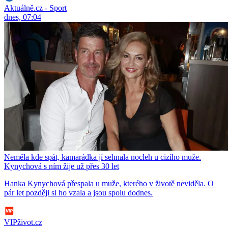
Aktuálně.cz - Sport
dnes, 07:04
Neměla kde spát, kamarádka jí sehnala nocleh u cizího muže.
Kynychová s ním žije už přes 30 let
Hanka Kynychová přespala u muže, kterého v životě neviděla. O
pár let později si ho vzala a jsou spolu dodnes.
VIPživot.cz