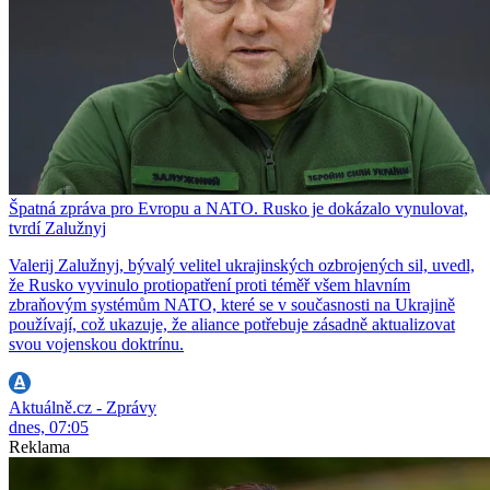
Špatná zpráva pro Evropu a NATO. Rusko je dokázalo vynulovat,
tvrdí Zalužnyj
Valerij Zalužnyj, bývalý velitel ukrajinských ozbrojených sil, uvedl,
že Rusko vyvinulo protiopatření proti téměř všem hlavním
zbraňovým systémům NATO, které se v současnosti na Ukrajině
používají, což ukazuje, že aliance potřebuje zásadně aktualizovat
svou vojenskou doktrínu.
Aktuálně.cz - Zprávy
dnes, 07:05
Reklama