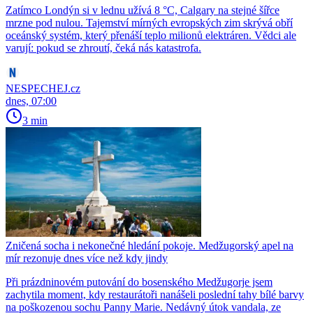
Zatímco Londýn si v lednu užívá 8 °C, Calgary na stejné šířce
mrzne pod nulou. Tajemství mírných evropských zim skrývá obří
oceánský systém, který přenáší teplo milionů elektráren. Vědci ale
varují: pokud se zhroutí, čeká nás katastrofa.
NESPECHEJ.cz
dnes, 07:00
3 min
Zničená socha i nekonečné hledání pokoje. Medžugorský apel na
mír rezonuje dnes více než kdy jindy
Při prázdninovém putování do bosenského Medžugorje jsem
zachytila moment, kdy restaurátoři nanášeli poslední tahy bílé barvy
na poškozenou sochu Panny Marie. Nedávný útok vandala, ze