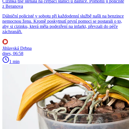
Cizinka tiše sténala na čerpací stanici u dálnice. Pomohli jí policisté
z Beranova
Dálniční policisté v sobotu při každodenní službě našli na benzince
nemocnou ženu. Kromě poskytnutí první pomoci se postarali o to,
aby si cizinku, která měla podezření na infarkt, převzali do péče
záchranáři.
Jihlavská Drbna
dnes, 06:58
1 min