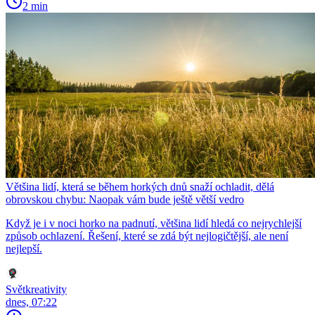
2 min
Většina lidí, která se během horkých dnů snaží ochladit, dělá
obrovskou chybu: Naopak vám bude ještě větší vedro
Když je i v noci horko na padnutí, většina lidí hledá co nejrychlejší
způsob ochlazení. Řešení, které se zdá být nejlogičtější, ale není
nejlepší.
Světkreativity
dnes, 07:22