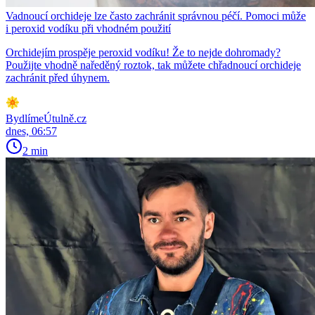
Vadnoucí orchideje lze často zachránit správnou péčí. Pomoci může
i peroxid vodíku při vhodném použití
Orchidejím prospěje peroxid vodíku! Že to nejde dohromady?
Použijte vhodně naředěný roztok, tak můžete chřadnoucí orchideje
zachránit před úhynem.
BydlímeÚtulně.cz
dnes, 06:57
2 min