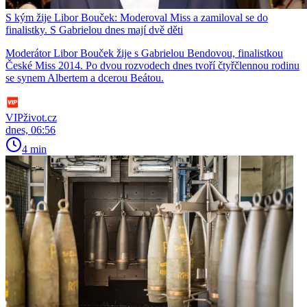
S kým žije Libor Bouček: Moderoval Miss a zamiloval se do
finalistky. S Gabrielou dnes mají dvě děti
Moderátor Libor Bouček žije s Gabrielou Bendovou, finalistkou
České Miss 2014. Po dvou rozvodech dnes tvoří čtyřčlennou rodinu
se synem Albertem a dcerou Beátou.
VIPživot.cz
dnes, 06:56
4 min