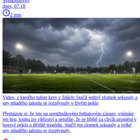
Světkreativity
dnes, 07:18
2 min
Video, z kterého tuhne krev v žilách: Stačil jediný zlomek sekundy a
sny mladého talentu se rozplynuly v živém pekle
Představte si, že jste na semifinálovém fotbalovém zápase, vnímáte
jen hru, touhu po vítězství a netušíte, že se hřiště za chvíli promění v
hotové peklo a dějiště tragédie. Stačil jen zlomek sekundy a velké
sny mladého talentu se rozplynuly.