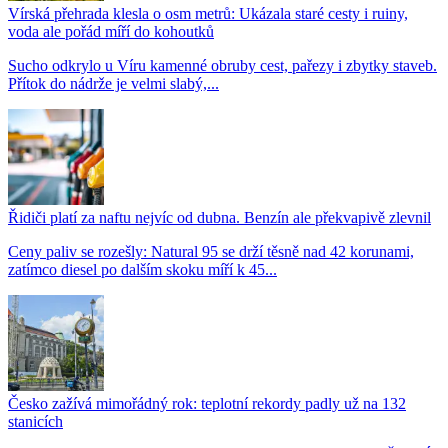
Vírská přehrada klesla o osm metrů: Ukázala staré cesty i ruiny,
voda ale pořád míří do kohoutků
Sucho odkrylo u Víru kamenné obruby cest, pařezy i zbytky staveb.
Přítok do nádrže je velmi slabý,...
Řidiči platí za naftu nejvíc od dubna. Benzín ale překvapivě zlevnil
Ceny paliv se rozešly: Natural 95 se drží těsně nad 42 korunami,
zatímco diesel po dalším skoku míří k 45...
Česko zažívá mimořádný rok: teplotní rekordy padly už na 132
stanicích