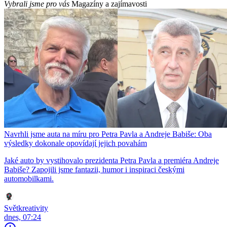
Vybrali jsme pro vás
Magazíny a zajímavosti
Navrhli jsme auta na míru pro Petra Pavla a Andreje Babiše: Oba
výsledky dokonale opovídají jejich povahám
Jaké auto by vystihovalo prezidenta Petra Pavla a premiéra Andreje
Babiše? Zapojili jsme fantazii, humor i inspiraci českými
automobilkami.
Světkreativity
dnes, 07:24