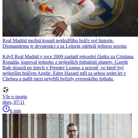
Real Madrid možná koupil nejdražšího hráče své historie.
Diomandemu je devatenáct a za Leipzig odehrál jedinou sezonu
Když Real Madrid v roce 2009 zaplatil rekordní částku za Cristiana
Ronalda, kupoval jednoho z nejlepších fotbalistů planety. Gareth
Bale dorazil po letech v Premier League a sezoně, ve které byl
nejlepším hráčem Anglie. Eden Hazard měl za sebou sedm let v
Chelsea a patřil mezi největší hvězdy evropského fotbalu.
Vše o sportu
dnes, 07:11
6 min