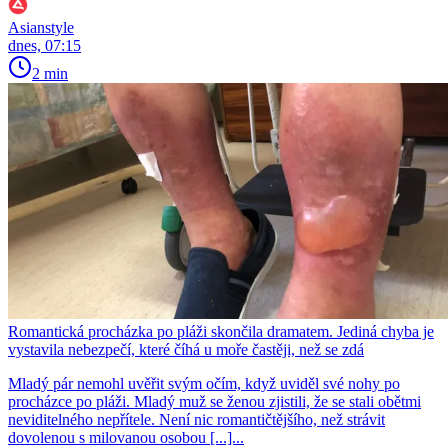
Asianstyle
dnes, 07:15
2 min
Romantická procházka po pláži skončila dramatem. Jediná chyba je
vystavila nebezpečí, které číhá u moře častěji, než se zdá
Mladý pár nemohl uvěřit svým očím, když uviděl své nohy po
procházce po pláži. Mladý muž se ženou zjistili, že se stali obětmi
neviditelného nepřítele. Není nic romantičtějšího, než strávit
dovolenou s milovanou osobou [...]...