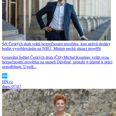
Šéf Českých drah vrátil bezpečnostní prověrku, loni strávil desítky
hodin vysvětlováním na NBÚ. Ministr nechá situaci prověřit
Generální ředitel Českých drah (ČD) Michal Krapinec vrátil svou
bezpečnostní prověrku na stupeň Důvěrné, protože ji údajně k práci
nepotřebuje. Uvedl...
HN.cz
dnes, 07:07