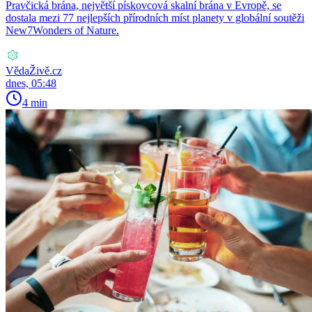
Pravčická brána, největší pískovcová skalní brána v Evropě, se
dostala mezi 77 nejlepších přírodních míst planety v globální soutěži
New7Wonders of Nature.
VědaŽivě.cz
dnes, 05:48
4 min