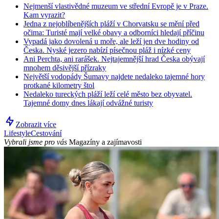
Nejmenší vlastivědné muzeum ve střední Evropě je v Praze.
Kam vyrazit?
Jedna z nejoblíbenějších pláží v Chorvatsku se mění před
očima: Turisté mají velké obavy a odborníci hledají příčinu
Vypadá jako dovolená u moře, ale leží jen dve hodiny od
Česka. Nyské jezero nabízí písečnou pláž i nízké ceny
Ani Perchta, ani rarášek. Nejtajemnější hrad Česka obývají
mnohem děsivější přízraky
Největší vodopády Šumavy najdete nedaleko tajemné hory
protkané kilometry štol
Nedaleko tureckých pláží leží celé město bez obyvatel.
Tajemné domy dnes lákají odvážné turisty
Zobrazit více
Lifestyle
Cestování
Vybrali jsme pro vás
Magazíny a zajímavosti