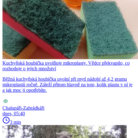
Kuchyňská houbička uvolňuje mikroplasty. Vědce překvapilo, co
rozhoduje o jejich množství
Běžná kuchyňská houbička uvolní při mytí nádobí až 4,2 gramu
mikroplastů ročně. Záleží přitom hlavně na tom, kolik plastu v ní je
a jak moc ji opotřebíte.
Chalupáři-Zahrádkáři
dnes, 05:40
3 min