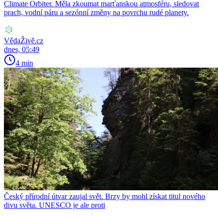
Climate Orbiter. Měla zkoumat marťanskou atmosféru, sledovat
prach, vodní páru a sezónní změny na povrchu rudé planety.
VědaŽivě.cz
dnes, 05:49
4 min
Český přírodní útvar zaujal svět. Brzy by mohl získat titul nového
divu světa. UNESCO je ale proti