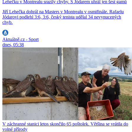
Lehečku v Montrealu srazily chyby. S Jódarem uhrál jen šest gamů
Jiří Lehečka dohrál na Masters v Montrealu v osmifinále. Rafaelu
Jódarovi podlehl 3:6, 3:6, český tenista udělal 34 nevynucených
chyb.
Aktuálně.cz - Sport
dnes, 05:38
V záchranné stanici letos skončilo 65 poštolek. Většina se vrátila do
volné přírody