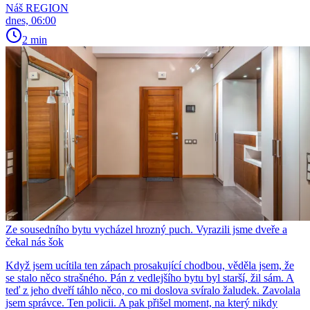
Náš REGION
dnes, 06:00
2 min
Ze sousedního bytu vycházel hrozný puch. Vyrazili jsme dveře a
čekal nás šok
Když jsem ucítila ten zápach prosakující chodbou, věděla jsem, že
se stalo něco strašného. Pán z vedlejšího bytu byl starší, žil sám. A
teď z jeho dveří táhlo něco, co mi doslova svíralo žaludek. Zavolala
jsem správce. Ten policii. A pak přišel moment, na který nikdy