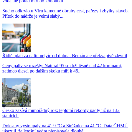
voda ale pořád míří do kohoutků
Sucho odkrylo u Víru kamenné obruby cest, pařezy i zbytky staveb.
Přítok do nádrže je velmi slabý,...
Řidiči platí za naftu nejvíc od dubna. Benzín ale překvapivě zlevnil
Ceny paliv se rozešly: Natural 95 se drží těsně nad 42 korunami,
zatímco diesel po dalším skoku míří k 45...
Česko zažívá mimořádný rok: teplotní rekordy padly už na 132
stanicích
Doksany vystoupaly na 41,9 °C a Strážnice na 41 °C. Data ČHMÚ
ukazují, že letošní vedra přepisovala dlouhé...