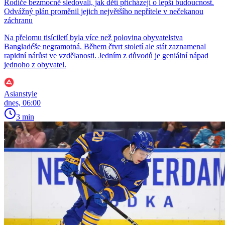
Rodiče bezmocně sledovali, jak děti přicházejí o lepší budoucnost.
Odvážný plán proměnil jejich největšího nepřítele v nečekanou
záchranu
Na přelomu tisíciletí byla více než polovina obyvatelstva
Bangladéše negramotná. Během čtvrt století ale stát zaznamenal
rapidní nárůst ve vzdělanosti. Jedním z důvodů je geniální nápad
jednoho z obyvatel.
Asianstyle
dnes, 06:00
3 min