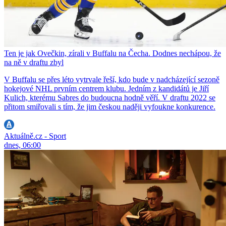
Ten je jak Ovečkin, zírali v Buffalu na Čecha. Dodnes nechápou, že
na ně v draftu zbyl
V Buffalu se přes léto vytrvale řeší, kdo bude v nadcházející sezoně
hokejové NHL prvním centrem klubu. Jedním z kandidátů je Jiří
Kulich, kterému Sabres do budoucna hodně věří. V draftu 2022 se
přitom smiřovali s tím, že jim českou naději vyfoukne konkurence.
Aktuálně.cz - Sport
dnes, 06:00