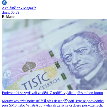
Aktuálně.cz - Magazín
dnes, 05:39
Reklama
Podvodníci se vydávali za děti. Z rodičů vylákali přes milion korun
Moravskoslezští policisté řeší přes deset případů, kdy se podvodníci
přes SMS nebo WhatsApp vydávali za syna či dceru poškozených.