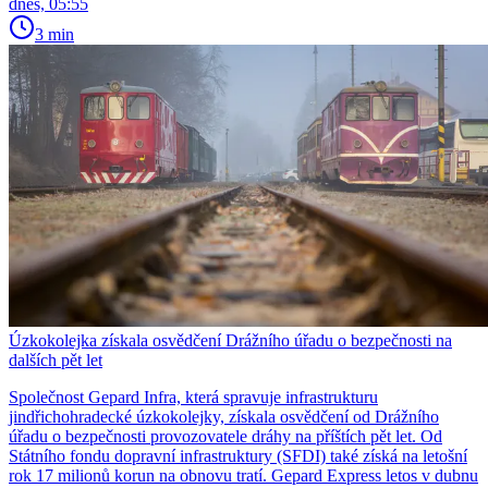
dnes, 05:55
3 min
Úzkokolejka získala osvědčení Drážního úřadu o bezpečnosti na
dalších pět let
Společnost Gepard Infra, která spravuje infrastrukturu
jindřichohradecké úzkokolejky, získala osvědčení od Drážního
úřadu o bezpečnosti provozovatele dráhy na příštích pět let. Od
Státního fondu dopravní infrastruktury (SFDI) také získá na letošní
rok 17 milionů korun na obnovu tratí. Gepard Express letos v dubnu