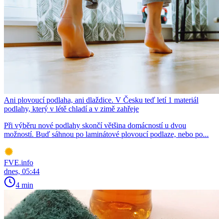
Ani plovoucí podlaha, ani dlaždice. V Česku teď letí 1 materiál
podlahy, který v létě chladí a v zimě zahřeje
Při výběru nové podlahy skončí většina domácností u dvou
možností. Buď sáhnou po laminátové plovoucí podlaze, nebo po...
FVE.info
dnes, 05:44
4 min