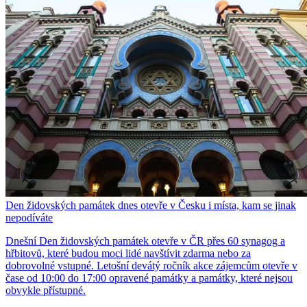
Den židovských památek dnes otevře v Česku i místa, kam se jinak
nepodíváte
Dnešní Den židovských památek otevře v ČR přes 60 synagog a
hřbitovů, které budou moci lidé navštívit zdarma nebo za
dobrovolné vstupné. Letošní devátý ročník akce zájemcům otevře v
čase od 10:00 do 17:00 opravené památky a památky, které nejsou
obvykle přístupné.