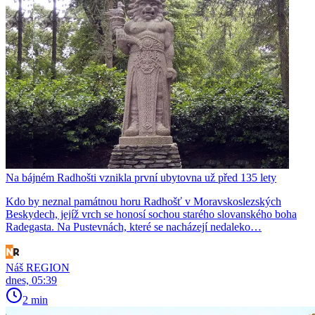
Na bájném Radhošti vznikla první ubytovna už před 135 lety
Kdo by neznal památnou horu Radhošť v Moravskoslezských
Beskydech, jejíž vrch se honosí sochou starého slovanského boha
Radegasta. Na Pustevnách, které se nacházejí nedaleko…
Náš REGION
dnes, 05:39
2 min