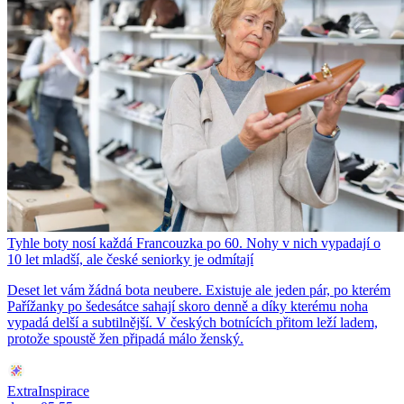
Tyhle boty nosí každá Francouzka po 60. Nohy v nich vypadají o
10 let mladší, ale české seniorky je odmítají
Deset let vám žádná bota neubere. Existuje ale jeden pár, po kterém
Pařížanky po šedesátce sahají skoro denně a díky kterému noha
vypadá delší a subtilnější. V českých botnících přitom leží ladem,
protože spoustě žen připadá málo ženský.
ExtraInspirace