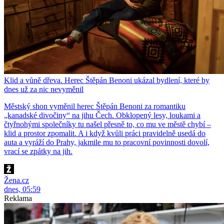
Klid a vůně dřeva. Herec Štěpán Benoni ukázal bydlení, které by
dnes už za nic nevyměnil
Městský shon vyměnil herec Štěpán Benoni za romantiku
„kanadské divočiny“ na jihu Čech. Obklopený lesy, loukami a
čtyřnohými společníky tu našel přesně to, co mu ve městě chybí –
klid a prostor zpomalit. A i když kvůli práci pravidelně usedá do
auta a vyráží do Prahy, jakmile mu to pracovní povinnosti dovolí,
vrací se zpátky na jih.
Žena.cz
dnes, 05:59
Reklama