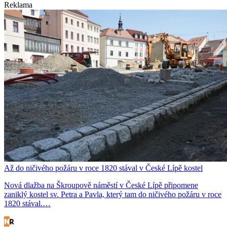
Reklama
Až do ničivého požáru v roce 1820 stával v České Lípě kostel
Nová dlažba na Škroupově náměstí v České Lípě připomene
zaniklý kostel sv. Petra a Pavla, který tam do ničivého požáru v roce
1820 stával.…