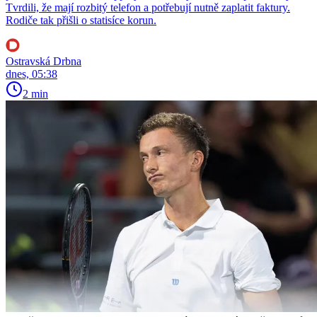
Tvrdili, že mají rozbitý telefon a potřebují nutně zaplatit faktury.
Rodiče tak přišli o statisíce korun.
Ostravská Drbna
dnes, 05:38
2 min