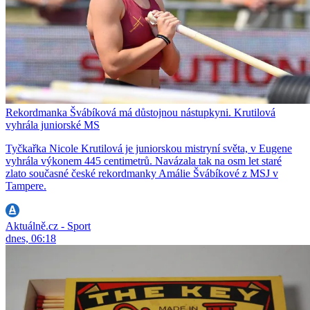
Rekordmanka Švábíková má důstojnou nástupkyni. Krutilová
vyhrála juniorské MS
Tyčkařka Nicole Krutilová je juniorskou mistryní světa, v Eugene
vyhrála výkonem 445 centimetrů. Navázala tak na osm let staré
zlato současné české rekordmanky Amálie Švábíkové z MSJ v
Tampere.
Aktuálně.cz - Sport
dnes, 06:18