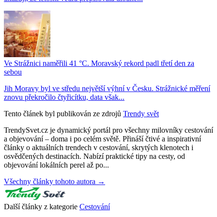
Ve Strážnici naměřili 41 °C. Moravský rekord padl třetí den za
sebou
Jih Moravy byl ve středu největší výhní v Česku. Strážnické měření
znovu překročilo čtyřicítku, data však...
Tento článek byl publikován ze zdrojů
Trendy svět
TrendySvet.cz je dynamický portál pro všechny milovníky cestování
a objevování – doma i po celém světě. Přináší čtivé a inspirativní
články o aktuálních trendech v cestování, skrytých klenotech i
osvědčených destinacích. Nabízí praktické tipy na cesty, od
objevování lokálních perel až po...
Všechny články tohoto autora →
Další články z kategorie
Cestování