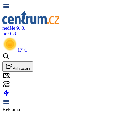
neděle 9. 8.
ne 9. 8.
17°C
Přihlášení
Reklama