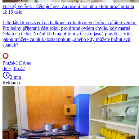
Hlasitý večírek i štěkající pes. Za rušení nočního klidu hrozí pokuta
až 15 tisíc
Léto láká k posezení na balkoně a dlouhým večerům s přáteli venku.
Pro jedny příjemná část roku, pro druhé ovšem chvíle, kdy marně
čekají na ticho. Noční klid má přitom v Česku jasná pravidla. Víte,
jakou můžete za hluk dostat pokutu, anebo kdy můžete bránit svůj
spánek?
Pražská Drbna
dnes, 05:47
2 min
Reklama