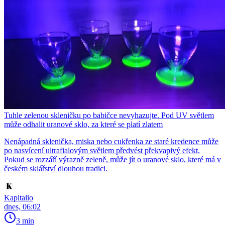
Tuhle zelenou skleničku po babičce nevyhazujte. Pod UV světlem
může odhalit uranové sklo, za které se platí zlatem
Nenápadná sklenička, miska nebo cukřenka ze staré kredence může
po nasvícení ultrafialovým světlem předvést překvapivý efekt.
Pokud se rozzáří výrazně zeleně, může jít o uranové sklo, které má v
českém sklářství dlouhou tradici.
Kapitalio
dnes, 06:02
3 min