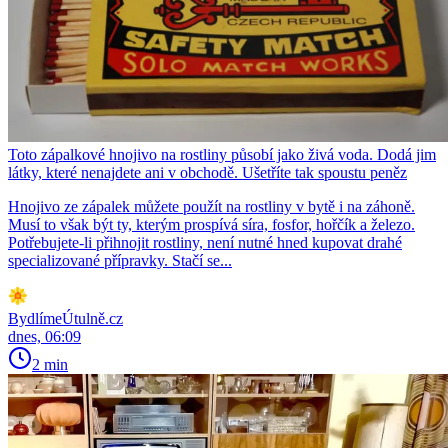
Toto zápalkové hnojivo na rostliny působí jako živá voda. Dodá jim
látky, které nenajdete ani v obchodě. Ušetříte tak spoustu peněz
Hnojivo ze zápalek můžete použít na rostliny v bytě i na záhoně.
Musí to však být ty, kterým prospívá síra, fosfor, hořčík a železo.
Potřebujete-li přihnojit rostliny, není nutné hned kupovat drahé
specializované přípravky. Stačí se...
BydlímeÚtulně.cz
dnes, 06:09
2 min