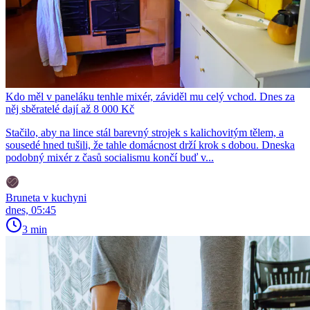
Kdo měl v paneláku tenhle mixér, záviděl mu celý vchod. Dnes za
něj sběratelé dají až 8 000 Kč
Stačilo, aby na lince stál barevný strojek s kalichovitým tělem, a
sousedé hned tušili, že tahle domácnost drží krok s dobou. Dneska
podobný mixér z časů socialismu končí buď v...
Bruneta v kuchyni
dnes, 05:45
3 min