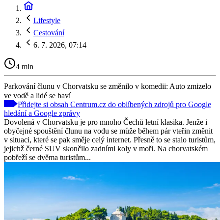
Lifestyle
Cestování
6. 7. 2026, 07:14
4 min
Parkování člunu v Chorvatsku se změnilo v komedii: Auto zmizelo
ve vodě a lidé se baví
Přidejte si obsah Centrum.cz do oblíbených zdrojů pro Google
hledání a Google zprávy
Dovolená v Chorvatsku je pro mnoho Čechů letní klasika. Jenže i
obyčejné spouštění člunu na vodu se může během pár vteřin změnit
v situaci, které se pak směje celý internet. Přesně to se stalo turistům,
jejichž černé SUV skončilo zadními koly v moři. Na chorvatském
pobřeží se dvěma turistům...