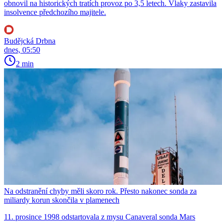
obnovil na historických tratích provoz po 3,5 letech. Vlaky zastavila
insolvence předchozího majitele.
Budějcká Drbna
dnes, 05:50
2 min
Na odstranění chyby měli skoro rok. Přesto nakonec sonda za
miliardy korun skončila v plamenech
11. prosince 1998 odstartovala z mysu Canaveral sonda Mars