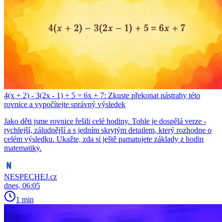
4(x + 2) - 3(2x - 1) + 5 = 6x + 7: Zkuste překonat nástrahy této
rovnice a vypočítejte správný výsledek
Jako děti jsme rovnice řešili celé hodiny. Tohle je dospělá verze -
rychlejší, záludnější a s jedním skrytým detailem, který rozhodne o
celém výsledku. Ukažte, zda si ještě pamatujete základy z hodin
matematiky.
NESPECHEJ.cz
dnes, 06:05
1 min