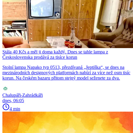
Stála 40 Kčs a měl ji doma každý. Dnes se tahle lampa z
Československa prodává za tisíce korun
Stolní lampa Napako typ 0513, přezdívaná „Jeptiška“, se dnes na
mezinárodních designových platformách nabízí za více než osm tisíc
korun. Na českém bazaru přitom stejný model seženete za dva.
Chalupáři-Zahrádkáři
dnes, 06:05
4 min