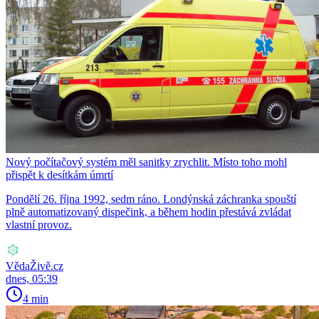
Nový počítačový systém měl sanitky zrychlit. Místo toho mohl
přispět k desítkám úmrtí
Pondělí 26. října 1992, sedm ráno. Londýnská záchranka spouští
plně automatizovaný dispečink, a během hodin přestává zvládat
vlastní provoz.
VědaŽivě.cz
dnes, 05:39
4 min