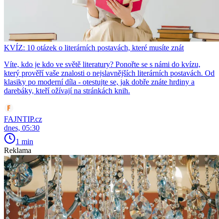
KVÍZ: 10 otázek o literárních postavách, které musíte znát
Víte, kdo je kdo ve světě literatury? Ponořte se s námi do kvízu,
který prověří vaše znalosti o nejslavnějších literárních postavách. Od
klasiky po moderní díla - otestujte se, jak dobře znáte hrdiny a
darebáky, kteří ožívají na stránkách knih.
FAJNTIP.cz
dnes, 05:30
1 min
Reklama