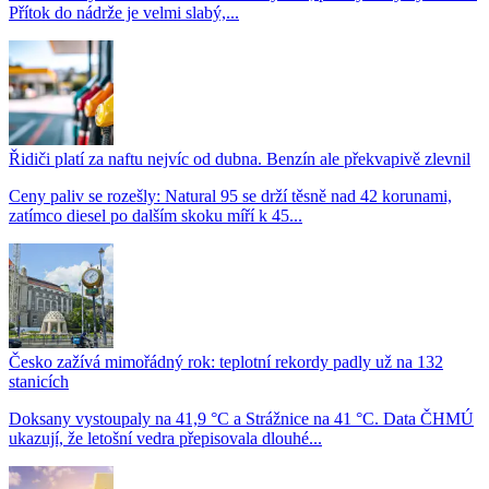
Přítok do nádrže je velmi slabý,...
Řidiči platí za naftu nejvíc od dubna. Benzín ale překvapivě zlevnil
Ceny paliv se rozešly: Natural 95 se drží těsně nad 42 korunami,
zatímco diesel po dalším skoku míří k 45...
Česko zažívá mimořádný rok: teplotní rekordy padly už na 132
stanicích
Doksany vystoupaly na 41,9 °C a Strážnice na 41 °C. Data ČHMÚ
ukazují, že letošní vedra přepisovala dlouhé...