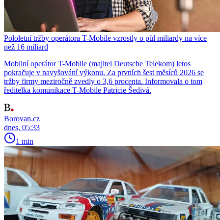
Pololetní tržby operátora T-Mobile vzrostly o půl miliardy na více
než 16 miliard
Mobilní operátor T-Mobile (majitel Deutsche Telekom) letos
pokračuje v navyšování výkonu. Za prvních šest měsíců 2026 se
tržby firmy meziročně zvedly o 3,6 procenta. Informovala o tom
ředitelka komunikace T-Mobile Patricie Šedivá.
Borovan.cz
dnes, 05:33
1 min