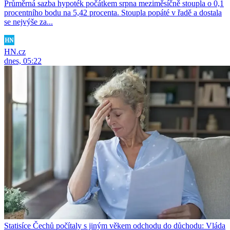
Průměrná sazba hypoték počátkem srpna meziměsíčně stoupla o 0,1
procentního bodu na 5,42 procenta. Stoupla popáté v řadě a dostala
se nejvýše za...
HN.cz
dnes, 05:22
Statisíce Čechů počítaly s jiným věkem odchodu do důchodu: Vláda