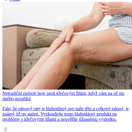
Netradiční způsob boje proti křečovým žilám, když vám na ně nic
jiného nezabírá
Fakt, že olivový olej je blahodárný pro naše tělo a celkové zdraví, je
známý již po staletí. Vyzkoušejte tento blahodárný produkt na
problémy s křečovými žílami a neuvěříte úžasnému výsledku.