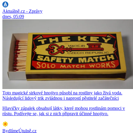
Aktuálně.cz - Zprávy
dnes, 05:09
Toto magické sirkové hnojivo působí na rostliny jako živá voda.
Následující lidový trik zvládnou i naprostí pěstitelé začátečníci
Hlavičky zápalek obsahují látky, které mohou rostlinám pomoci v
růstu. Podívejte se, jak si z nich připravit účinné hnojivo.
BydlímeÚtulně.cz