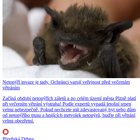
Netopýří invaze je tady. Ochránci varují veřejnost před večerním
větráním
Začíná období netopýřích záletů a po celém území města Plzně platí
při večerním větrání výstraha! Podle expertů vypadá letošní srpen
velmi nebezpečně. Pokud nechcete mít zdevastovaný byt nebo dům
od netopýřího trusu a hnijících mrtvolek netopýrů, buďte při větrání
velmi obezřetní.
Plzeňská Drbna