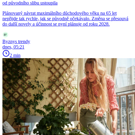
od původního slibu ustoupila
Plánovaný návrat maximálního důchodového věku na 65 let
nepřijde tak rychle, jak se původně očekávalo. Změna se přesouvá
do další novely a účinnost se nyní plánuje od roku 2028.
Byznys trendy
dnes, 05:21
2 min