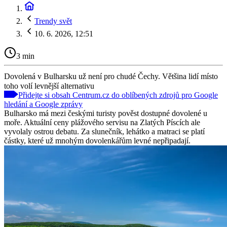
Trendy svět
10. 6. 2026, 12:51
3 min
Dovolená v Bulharsku už není pro chudé Čechy. Většina lidí místo
toho volí levnější alternativu
Přidejte si obsah Centrum.cz do oblíbených zdrojů pro Google
hledání a Google zprávy
Bulharsko má mezi českými turisty pověst dostupné dovolené u
moře. Aktuální ceny plážového servisu na Zlatých Píscích ale
vyvolaly ostrou debatu. Za slunečník, lehátko a matraci se platí
částky, které už mnohým dovolenkářům levné nepřipadají.