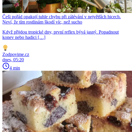
Češi pořád opakují tuhle chybu při zálévání v největších hicech.
Neví, že tím rostlinám škodí víc, než sucho
Když přijdou tropické dny, první reflex bývá jasný. Popadnout
konev nebo hadici […]
Zodpovime.cz
dnes, 05:20
4 min