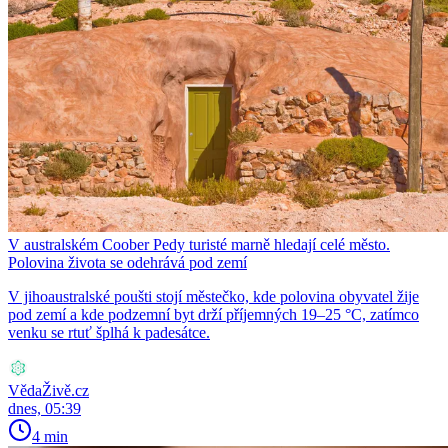
V australském Coober Pedy turisté marně hledají celé město.
Polovina života se odehrává pod zemí
V jihoaustralské poušti stojí městečko, kde polovina obyvatel žije
pod zemí a kde podzemní byt drží příjemných 19–25 °C, zatímco
venku se rtuť šplhá k padesátce.
VědaŽivě.cz
dnes, 05:39
4 min