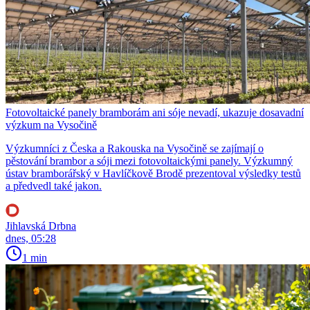
Fotovoltaické panely bramborám ani sóje nevadí, ukazuje dosavadní
výzkum na Vysočině
Výzkumníci z Česka a Rakouska na Vysočině se zajímají o
pěstování brambor a sóji mezi fotovoltaickými panely. Výzkumný
ústav bramborářský v Havlíčkově Brodě prezentoval výsledky testů
a předvedl také jakon.
Jihlavská Drbna
dnes, 05:28
1 min