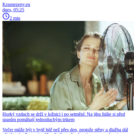
Krasnezeny.eu
dnes, 05:25
2 min
Horký vzduch se drží v ložnici i po setmění: Na jihu Itálie si před
spaním pomáhají jednoduchým trikem
Večer může být v bytě hůř než přes den, protože stěny a dlažba dál