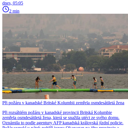
dnes, 05:05
2 min
Při požáru v kanadské Britské Kolumbii zemřela osmdesátiletá žena
Při rozsáhlém požáru v kanadské provincii Britská Kolumbie
zemřela osmdesátiletá žena, která se snažila utéct ze svého domu.
Oznámila to podle agentury AFP kanadská královská jízdní policie.
Požár vypukl v pátek poblíž jezera Okanagan na jihu provincie a