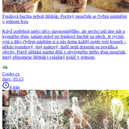
Frgálová buchta neboli štědrák: Poctivý moučník se čtyřmi náplněmi
v jednom řezu
Když potřebuji upéct něco slavnostnějšího, ale nechci půl dne stát u
kynutého těsta, sahám právě po frgálové buchtě na plech. Je rychlá,
sytá a díky čtyřem náplním si u nás doma každý najde svůj kousek –
někdo tvarohový, jiný makový, další nedá dopustit na povidla a
ořechy. Právě střídání náplní dělá z obyčejného litého těsta moučník,
který připomene štědrák i valašský koláč v jednom.
Cooky.cz
dnes, 05:15
4 min