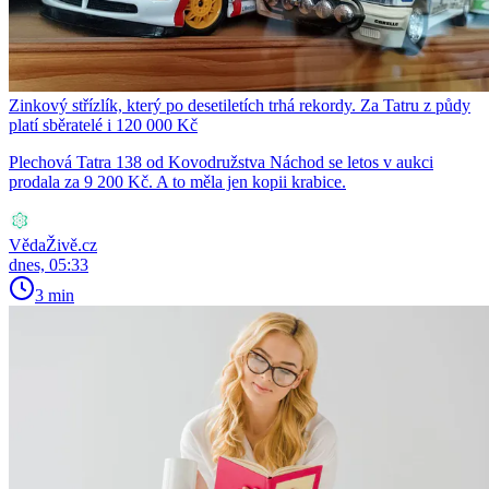
Zinkový střízlík, který po desetiletích trhá rekordy. Za Tatru z půdy
platí sběratelé i 120 000 Kč
Plechová Tatra 138 od Kovodružstva Náchod se letos v aukci
prodala za 9 200 Kč. A to měla jen kopii krabice.
VědaŽivě.cz
dnes, 05:33
3 min