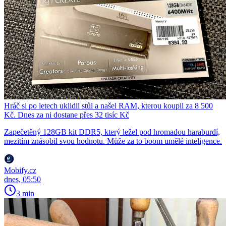
Hráč si po letech uklidil stůl a našel RAM, kterou koupil za 8 500
Kč. Dnes za ni dostane přes 32 tisíc Kč
Zapečetěný 128GB kit DDR5, který ležel pod hromadou haraburdí,
mezitím znásobil svou hodnotu. Může za to boom umělé inteligence.
Mobify.cz
dnes, 05:50
3 min