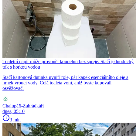
Toaletní papír může provonět koupelnu bez spreje. Stačí jednoduchý
trik s horkou vodou
Stačí kartonová dutinka uvnitř role, pár kapek esenciálního oleje a
hrnek vroucí vody. Celá toaleta voní, aniž byste kupovali
osvěžovač.
Chalupáři-Zahrádkáři
dnes, 05:10
3 min