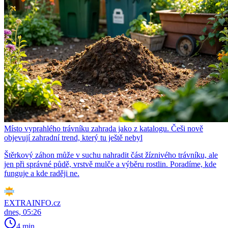
Místo vyprahlého trávníku zahrada jako z katalogu. Češi nově
objevují zahradní trend, který tu ještě nebyl
Štěrkový záhon může v suchu nahradit část žíznivého trávníku, ale
jen při správné půdě, vrstvě mulče a výběru rostlin. Poradíme, kde
funguje a kde raději ne.
EXTRAINFO.cz
dnes, 05:26
4 min