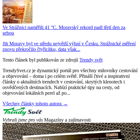
Ve Strážnici naměřili 41 °C. Moravský rekord padl třetí den za
sebou
Jih Moravy byl ve středu největší výhní v Česku. Strážnické měření
znovu překročilo čtyřicítku, data však...
Tento článek byl publikován ze zdrojů
Trendy svět
TrendySvet.cz je dynamický portál pro všechny milovníky cestování
a objevování – doma i po celém světě. Přináší čtivé a inspirativní
články o aktuálních trendech v cestování, skrytých klenotech i
osvědčených destinacích. Nabízí praktické tipy na cesty, od
objevování lokálních perel až po...
Všechny články tohoto autora →
Vybrali jsme pro vás
Magazíny a zajímavosti