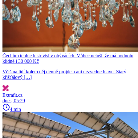
Čechům tenhle lustr visí v obývácích. Vůbec netuší, že má hodnotu
klidně i 30 000 Kč
Většina lidí kolem něj denně projde a ani nezvedne hlavu. Starý
křišťálový […]
Extrafit.cz
dnes, 05:29
4 min