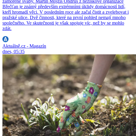
zamořené šváby. Martin Mojžíš Ondruš z neziskové organizace
Břečťan je známý především extrémními úklidy domácností lidí,
kteří hromadí věci. V posledním roce ale začal čistit a zvelebovat i
pražské ulice. Dvě činnosti, které na první pohled nemají mnoho
společného. Ve skutečnosti je však spojuje víc, než by se mohlo
zdát.
Aktuálně.cz - Magazín
dnes, 05:35