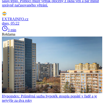
sálají teplo. Pomoci může větrák otočený z okna ven a pár minut
správně načasovaného větrání.
EXTRAINFO.cz
dnes, 05:22
3 min
Reklama
Hypoindex: Průměrná sazba hypoték stoupla popáté v řadě a je
nejvýše za dva roky