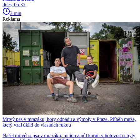
dnes, 05:35
3 min
Reklama
Mrtvý pes v mrazáku, hory odpadu a výmoly v Praze. Příběh muže,
který vzal úklid do vlastních rukou
Našel mrtvého psa v mrazáku, milion a půl korun v hotovosti i byty