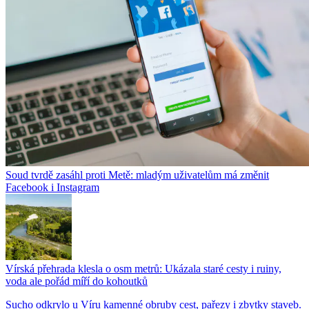
Soud tvrdě zasáhl proti Metě: mladým uživatelům má změnit
Facebook i Instagram
Vírská přehrada klesla o osm metrů: Ukázala staré cesty i ruiny,
voda ale pořád míří do kohoutků
Sucho odkrylo u Víru kamenné obruby cest, pařezy i zbytky staveb.