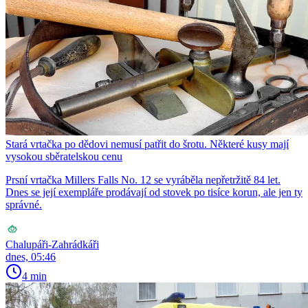
Stará vrtačka po dědovi nemusí patřit do šrotu. Některé kusy mají
vysokou sběratelskou cenu
Prsní vrtačka Millers Falls No. 12 se vyráběla nepřetržitě 84 let.
Dnes se její exempláře prodávají od stovek po tisíce korun, ale jen ty
správné.
Chalupáři-Zahrádkáři
dnes, 05:46
4 min