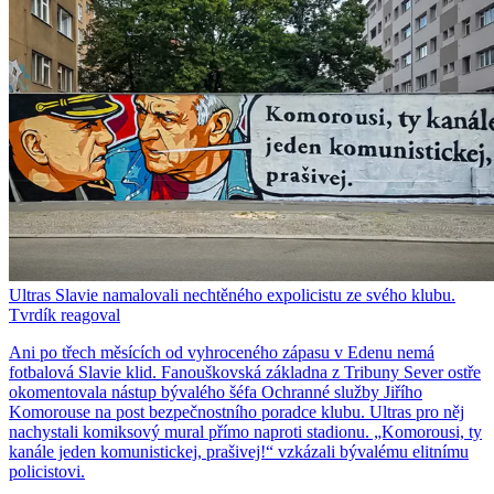
Ultras Slavie namalovali nechtěného expolicistu ze svého klubu.
Tvrdík reagoval
Ani po třech měsících od vyhroceného zápasu v Edenu nemá
fotbalová Slavie klid. Fanouškovská základna z Tribuny Sever ostře
okomentovala nástup bývalého šéfa Ochranné služby Jiřího
Komorouse na post bezpečnostního poradce klubu. Ultras pro něj
nachystali komiksový mural přímo naproti stadionu. „Komorousi, ty
kanále jeden komunistickej, prašivej!“ vzkázali bývalému elitnímu
policistovi.