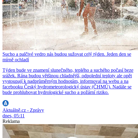
Sucho a palčivé vedro nás budou sužovat celý týden. Jeden den se
mírně ochladí
Týden bude ve znamení slunečného, teplého a suchého počasí beze
srážek. Rána budou většinou chladnější, odpolední teploty ale opět
vystoupají k nadprůměrným hodnotám, informoval na webu a na
facebooku Český hydrometeorologický ústav (ČHMÚ). Nadále se
bude prohlubovat hydrologické sucho a požární riziko.
Aktuálně.cz - Zprávy
dnes, 05:11
Reklama