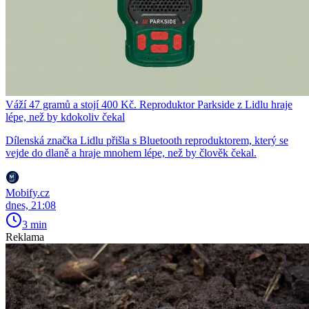
Váží 47 gramů a stojí 400 Kč. Reproduktor Parkside z Lidlu hraje
lépe, než by kdokoliv čekal
Dílenská značka Lidlu přišla s Bluetooth reproduktorem, který se
vejde do dlaně a hraje mnohem lépe, než by člověk čekal.
Mobify.cz
dnes, 21:08
3 min
Reklama