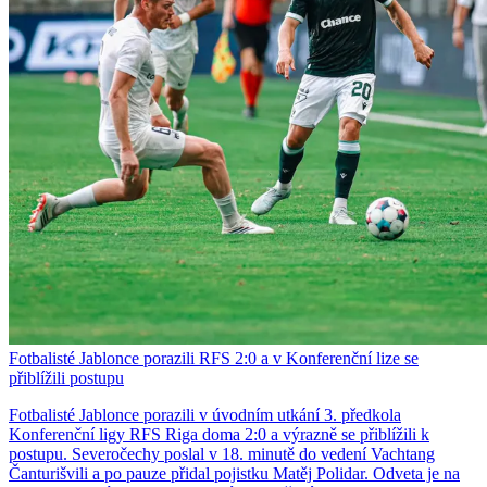
Fotbalisté Jablonce porazili RFS 2:0 a v Konferenční lize se
přiblížili postupu
Fotbalisté Jablonce porazili v úvodním utkání 3. předkola
Konferenční ligy RFS Riga doma 2:0 a výrazně se přiblížili k
postupu. Severočechy poslal v 18. minutě do vedení Vachtang
Čanturišvili a po pauze přidal pojistku Matěj Polidar. Odveta je na