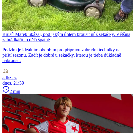
Brusíř Marek ukázal, pod jakým úhlem brousit nůž sekačky. Většina
zahrádkářů to dělá špatně
Podzim je ideálním obdobím pro přípravu zahradní techniky na
příští sezonu. Začít je dobré u sekačky, kterou je třeba důkladně
nabrousit.
adbz.cz
dnes, 21:39
2 min