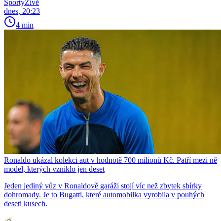
SportyŽivě
dnes, 20:23
4 min
Ronaldo ukázal kolekci aut v hodnotě 700 milionů Kč. Patří mezi ně
model, kterých vzniklo jen deset
Jeden jediný vůz v Ronaldově garáži stojí víc než zbytek sbírky
dohromady. Je to Bugatti, které automobilka vyrobila v pouhých
deseti kusech.