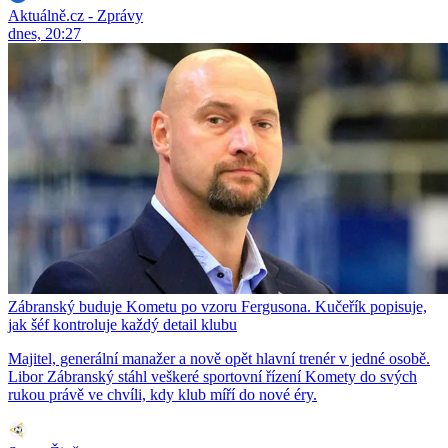
Aktuálně.cz - Zprávy
dnes, 20:27
Zábranský buduje Kometu po vzoru Fergusona. Kučeřík popisuje,
jak šéf kontroluje každý detail klubu
Majitel, generální manažer a nově opět hlavní trenér v jedné osobě.
Libor Zábranský stáhl veškeré sportovní řízení Komety do svých
rukou právě ve chvíli, kdy klub míří do nové éry.