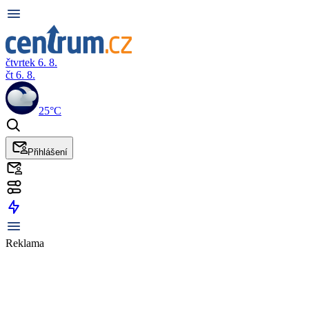
čtvrtek 6. 8.
čt 6. 8.
25°C
Přihlášení
Reklama