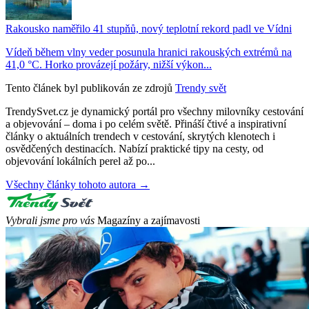
Rakousko naměřilo 41 stupňů, nový teplotní rekord padl ve Vídni
Vídeň během vlny veder posunula hranici rakouských extrémů na
41,0 °C. Horko provázejí požáry, nižší výkon...
Tento článek byl publikován ze zdrojů
Trendy svět
TrendySvet.cz je dynamický portál pro všechny milovníky cestování
a objevování – doma i po celém světě. Přináší čtivé a inspirativní
články o aktuálních trendech v cestování, skrytých klenotech i
osvědčených destinacích. Nabízí praktické tipy na cesty, od
objevování lokálních perel až po...
Všechny články tohoto autora →
Vybrali jsme pro vás
Magazíny a zajímavosti