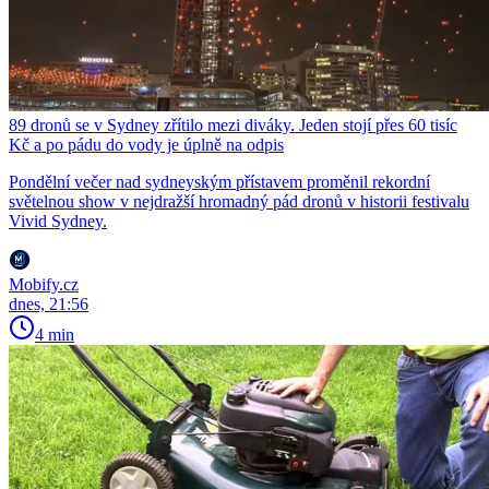
89 dronů se v Sydney zřítilo mezi diváky. Jeden stojí přes 60 tisíc
Kč a po pádu do vody je úplně na odpis
Pondělní večer nad sydneyským přístavem proměnil rekordní
světelnou show v nejdražší hromadný pád dronů v historii festivalu
Vivid Sydney.
Mobify.cz
dnes, 21:56
4 min