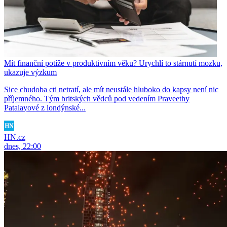
Mít finanční potíže v produktivním věku? Urychlí to stárnutí mozku,
ukazuje výzkum
Sice chudoba cti netratí, ale mít neustále hluboko do kapsy není nic
příjemného. Tým britských vědců pod vedením Praveethy
Patalayové z londýnské...
HN.cz
dnes, 22:00