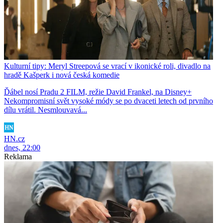
Kulturní tipy: Meryl Streepová se vrací v ikonické roli, divadlo na
hradě Kašperk i nová česká komedie
Ďábel nosí Pradu 2 FILM, režie David Frankel, na Disney+
Nekompromisní svět vysoké módy se po dvaceti letech od prvního
dílu vrátil. Nesmlouvavá...
HN.cz
dnes, 22:00
Reklama