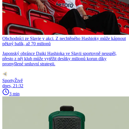
Obchodníci ze Slavie v akci. Z nechtěného Hashioky může kápnout
pěkný balík, až 70 milionů
Japonský obránce Daiki Hashioka ve Slavii sportovně neuspěl,
přesto z něj klub může vytěžit desítky milionů korun díky
promyšlené smluvní strategii.
SportyŽivě
dnes, 21:32
3 min