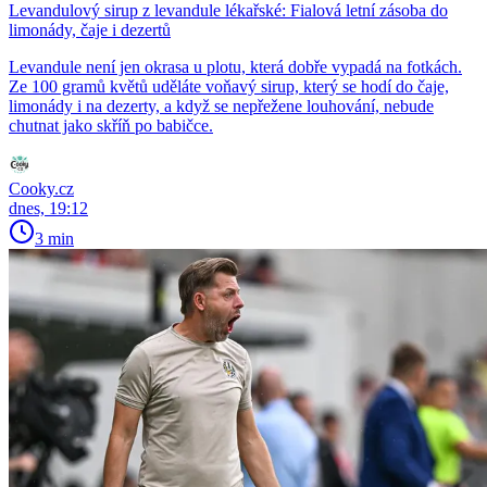
Levandulový sirup z levandule lékařské: Fialová letní zásoba do
limonády, čaje i dezertů
Levandule není jen okrasa u plotu, která dobře vypadá na fotkách.
Ze 100 gramů květů uděláte voňavý sirup, který se hodí do čaje,
limonády i na dezerty, a když se nepřežene louhování, nebude
chutnat jako skříň po babičce.
Cooky.cz
dnes, 19:12
3 min