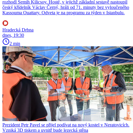
rozhodl Semih Kilicsoy. Hosté, v jejichž základní sestavě nastoupil
český křídelník Václav Černý, hráli od 71. minuty bez vyloučeného
Kassouma Ouattary. Odveta je na programu za týden v Istanbulu.
Hradecká Drbna
dnes, 19:30
2 min
Prezident Petr Pavel se přijel podívat na nový kostel v Neratovicích.
Vzniká 3D tiskem a uvnitř bude lezecká stěna