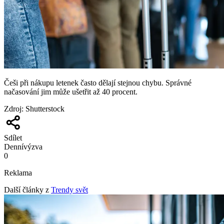
Češi při nákupu letenek často dělají stejnou chybu. Správné
načasování jim může ušetřit až 40 procent.
Zdroj
:
Shutterstock
Sdílet
Denní
výzva
0
Reklama
Další články z
Trendy svět