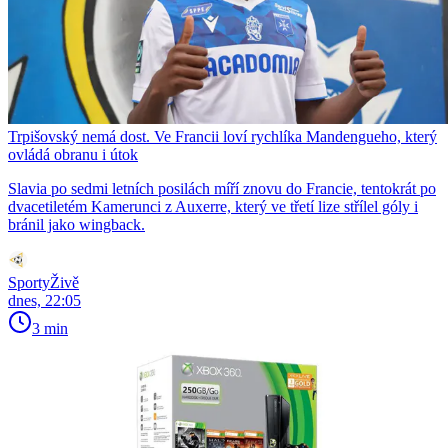
Trpišovský nemá dost. Ve Francii loví rychlíka Mandengueho, který
ovládá obranu i útok
Slavia po sedmi letních posilách míří znovu do Francie, tentokrát po
dvacetiletém Kamerunci z Auxerre, který ve třetí lize střílel góly i
bránil jako wingback.
SportyŽivě
dnes, 22:05
3 min