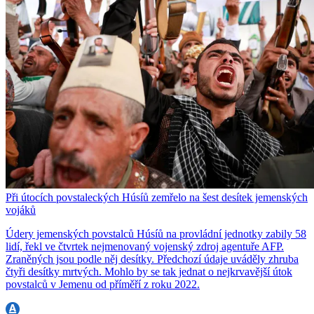
Při útocích povstaleckých Húsíů zemřelo na šest desítek jemenských
vojáků
Údery jemenských povstalců Húsíů na provládní jednotky zabily 58
lidí, řekl ve čtvrtek nejmenovaný vojenský zdroj agentuře AFP.
Zraněných jsou podle něj desítky. Předchozí údaje uváděly zhruba
čtyři desítky mrtvých. Mohlo by se tak jednat o nejkrvavější útok
povstalců v Jemenu od příměří z roku 2022.