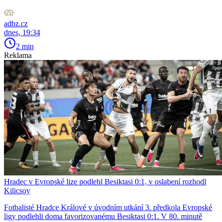
adbz.cz
dnes, 19:34
2 min
Reklama
Hradec v Evropské lize podlehl Besiktasi 0:1, v oslabení rozhodl
Kilicsoy
Fotbalisté Hradce Králové v úvodním utkání 3. předkola Evropské
ligy podlehli doma favorizovanému Besiktasi 0:1. V 80. minutě