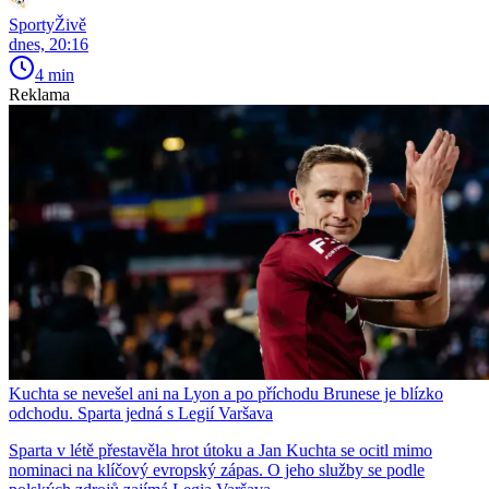
SportyŽivě
dnes, 20:16
4 min
Reklama
Kuchta se nevešel ani na Lyon a po příchodu Brunese je blízko
odchodu. Sparta jedná s Legií Varšava
Sparta v létě přestavěla hrot útoku a Jan Kuchta se ocitl mimo
nominaci na klíčový evropský zápas. O jeho služby se podle