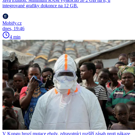
Java Edition. Minimum RAM vyskočilo ze 2 GB na 8, u
integrované grafiky dokonce na 12 GB.
Mobify.cz
dnes, 19:46
4 min
V Kongu hrozí mutace eboly, zdravotníci rozšíří zásah proti nákaze