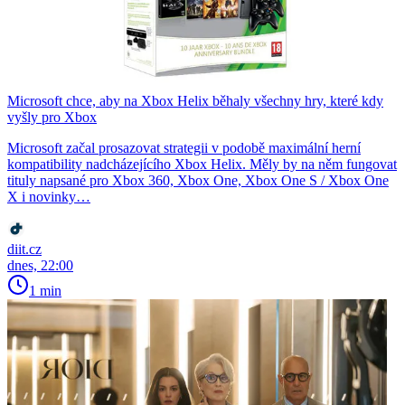
Microsoft chce, aby na Xbox Helix běhaly všechny hry, které kdy
vyšly pro Xbox
Microsoft začal prosazovat strategii v podobě maximální herní
kompatibility nadcházejícího Xbox Helix. Měly by na něm fungovat
tituly napsané pro Xbox 360, Xbox One, Xbox One S / Xbox One
X i novinky…
diit.cz
dnes, 22:00
1 min