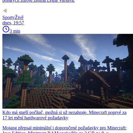
polských zdrojů zajímá Legia Varšava.
SportyŽivě
dnes, 19:57
3 min
Kdo má starší počítač, možná si už nezahraje. Minecraft poprvé za
17 let mění hardwarové požadavky
Mojang přepsal minimální i doporučené požadavky pro Minecraft: