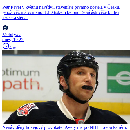
Petr Pavel v květnu navštívil staveniště prvního kostela v Česku,
jehož věž má vzniknout 3D tiskem betonu. Součástí věže bude i
lezecká stěna.
Mobify.cz
dnes, 19:22
4 min
Nenáviděný hokejový provokatér Avery má po NHL novou kariéru.