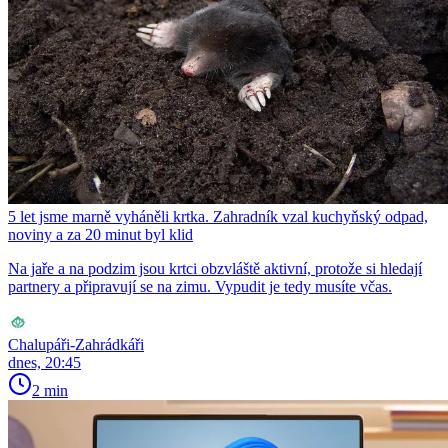
5 let jsme marně vyháněli krtka. Zahradník vzal kuchyňský odpad,
noviny a za 20 minut byl klid
Na jaře a na podzim jsou krtci obzvláště aktivní, protože si hledají
partnery a připravují se na zimu. Vypudit je tedy musíte včas.
Chalupáři-Zahrádkáři
dnes, 20:45
2 min