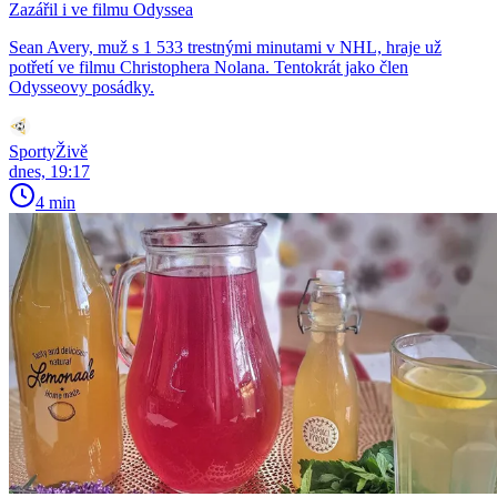
Zazářil i ve filmu Odyssea
Sean Avery, muž s 1 533 trestnými minutami v NHL, hraje už
potřetí ve filmu Christophera Nolana. Tentokrát jako člen
Odysseovy posádky.
SportyŽivě
dnes, 19:17
4 min