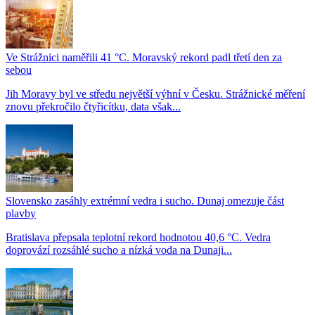
Ve Strážnici naměřili 41 °C. Moravský rekord padl třetí den za
sebou
Jih Moravy byl ve středu největší výhní v Česku. Strážnické měření
znovu překročilo čtyřicítku, data však...
Slovensko zasáhly extrémní vedra i sucho. Dunaj omezuje část
plavby
Bratislava přepsala teplotní rekord hodnotou 40,6 °C. Vedra
doprovází rozsáhlé sucho a nízká voda na Dunaji...