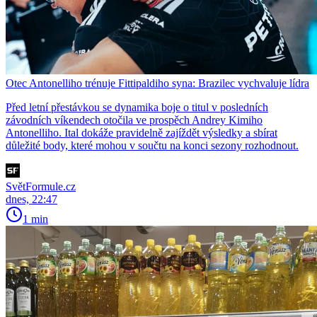
Otec Antonelliho trénuje Fittipaldiho syna: Brazilec vychvaluje lídra
Před letní přestávkou se dynamika boje o titul v posledních
závodních víkendech otočila ve prospěch Andrey Kimiho
Antonelliho. Ital dokáže pravidelně zajíždět výsledky a sbírat
důležité body, které mohou v součtu na konci sezony rozhodnout.
SvětFormule.cz
dnes, 22:47
1 min