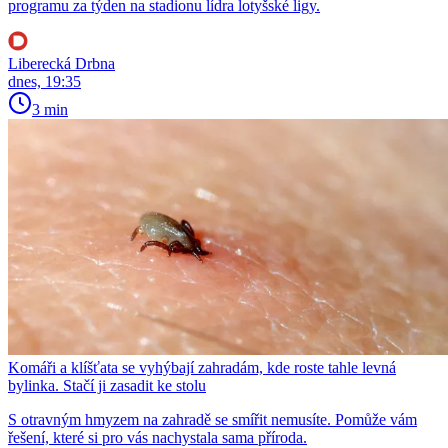
programu za týden na stadionu lídra lotyšské ligy.
Liberecká Drbna
dnes, 19:35
3 min
Komáři a klíšťata se vyhýbají zahradám, kde roste tahle levná
bylinka. Stačí ji zasadit ke stolu
S otravným hmyzem na zahradě se smířit nemusíte. Pomůže vám
řešení, které si pro vás nachystala sama příroda.