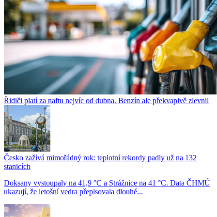
Řidiči platí za naftu nejvíc od dubna. Benzín ale překvapivě zlevnil
Česko zažívá mimořádný rok: teplotní rekordy padly už na 132
stanicích
Doksany vystoupaly na 41,9 °C a Strážnice na 41 °C. Data ČHMÚ
ukazují, že letošní vedra přepisovala dlouhé...