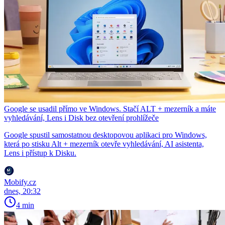
Google se usadil přímo ve Windows. Stačí ALT + mezerník a máte
vyhledávání, Lens i Disk bez otevření prohlížeče
Google spustil samostatnou desktopovou aplikaci pro Windows,
která po stisku Alt + mezerník otevře vyhledávání, AI asistenta,
Lens i přístup k Disku.
Mobify.cz
dnes, 20:32
4 min