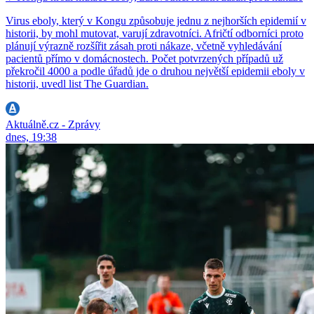
Virus eboly, který v Kongu způsobuje jednu z nejhorších epidemií v
historii, by mohl mutovat, varují zdravotníci. Afričtí odborníci proto
plánují výrazně rozšířit zásah proti nákaze, včetně vyhledávání
pacientů přímo v domácnostech. Počet potvrzených případů už
překročil 4000 a podle úřadů jde o druhou největší epidemii eboly v
historii, uvedl list The Guardian.
Aktuálně.cz - Zprávy
dnes, 19:38