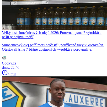
Velký test slunečnicových olejů 2026: Porovnali jsme 7 výrobků a
našli ty nejkvalitnější
Slunečnicový olej patří mezi nejčastěji používané tuky v kuchyních.
Otestovali jsme 7 běžně dostupných výrobků a porovnali je.
Cooky.cz
dnes, 22:40
4 min