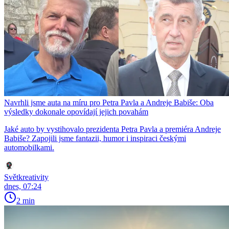
Navrhli jsme auta na míru pro Petra Pavla a Andreje Babiše: Oba
výsledky dokonale opovídají jejich povahám
Jaké auto by vystihovalo prezidenta Petra Pavla a premiéra Andreje
Babiše? Zapojili jsme fantazii, humor i inspiraci českými
automobilkami.
Světkreativity
dnes, 07:24
2 min