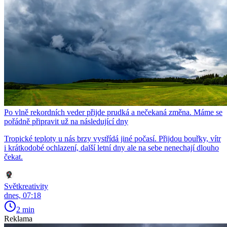
Po vlně rekordních veder přijde prudká a nečekaná změna. Máme se
pořádně připravit už na následující dny
Tropické teploty u nás brzy vystřídá jiné počasí. Přijdou bouřky, vítr
i krátkodobé ochlazení, další letní dny ale na sebe nenechají dlouho
čekat.
Světkreativity
dnes, 07:18
2 min
Reklama