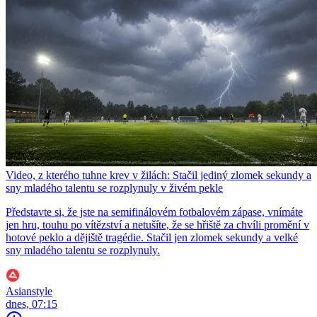
Video, z kterého tuhne krev v žilách: Stačil jediný zlomek sekundy a
sny mladého talentu se rozplynuly v živém pekle
Představte si, že jste na semifinálovém fotbalovém zápase, vnímáte
jen hru, touhu po vítězství a netušíte, že se hřiště za chvíli promění v
hotové peklo a dějiště tragédie. Stačil jen zlomek sekundy a velké
sny mladého talentu se rozplynuly.
Asianstyle
dnes, 07:15