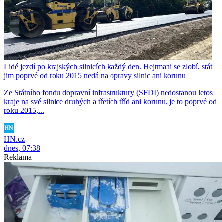
Lidé jezdí po krajských silnicích každý den. Hejtmani se zlobí, stát
jim poprvé od roku 2015 nedá na opravy silnic ani korunu
Ze Státního fondu dopravní infrastruktury (SFDI) nedostanou letos
kraje na své silnice druhých a třetích tříd ani korunu, je to poprvé od
roku 2015,...
HN.cz
dnes, 07:38
Reklama