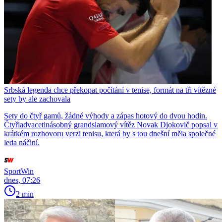
Srbská legenda chce překopat počítání v tenise, formát na tři vítězné
sety by ale zachovala
Sety do čtyř gamů, žádné výhody a zápas hotový do dvou hodin.
Čtyřiadvacetinásobný grandslamový vítěz Novak Djokovič popsal v
krátkém rozhovoru verzi tenisu, která by s tou dnešní měla společné
leda náčiní.
SportWin
dnes, 07:26
2 min