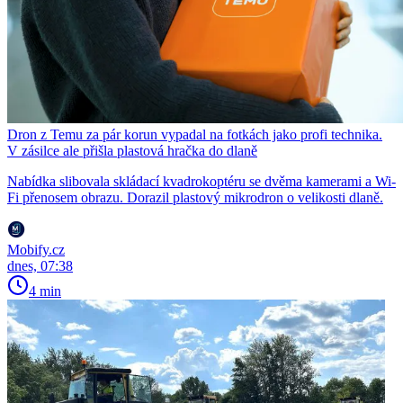
Dron z Temu za pár korun vypadal na fotkách jako profi technika.
V zásilce ale přišla plastová hračka do dlaně
Nabídka slibovala skládací kvadrokoptéru se dvěma kamerami a Wi-
Fi přenosem obrazu. Dorazil plastový mikrodron o velikosti dlaně.
Mobify.cz
dnes, 07:38
4 min