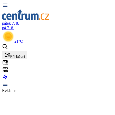
pátek 7. 8.
pá 7. 8.
21°C
Přihlášení
Reklama