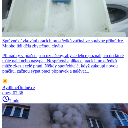
Správné dávkování pracích prostředků začíná ve správné přihrádce.
Mnoho lidí dělá zbytečnou chybu
Přihrádky v pračce jsou označeny, abyste lehce poznali, co do které
máte nalít nebo nasypat. Nesprávná aplikace pracích prostředků
může zkazit celé praní. Někdy spotřebitelé, když zakoupí novou
pračku, začnou sypat prací přípravek a nalévat...
BydlímeÚtulně.cz
dnes, 07:36
2 min