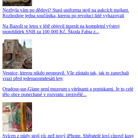
Nezbyla vám po dědovi? Stará uniforma stojí na aukcích majlant.
Rozhoduje jedna součástka, kterou po revoluci lidé vyhazovali
Na Bazoši se letos v létě objevil inzerát na kompletní výstroj
motohlídek SNB za 100 000 Kč. Škoda Fabia z...
Vesnice, kterou nikdo neopravil. Vše zůstalo tak, jak to zanechali
vrazi před jedenaosmdesáti lety
Oradour-sur-Glane není muzeum s vitrínami a popiskami. Je to celé
tělo obce ponechané v rozvratu: zrezivělé...
Svícen z půdy stojí víc než nový iPhone. Sběratelé loví cínové kusy