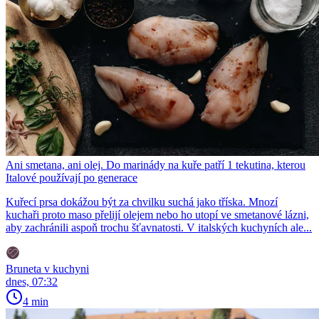
Ani smetana, ani olej. Do marinády na kuře patří 1 tekutina, kterou
Italové používají po generace
Kuřecí prsa dokážou být za chvilku suchá jako tříska. Mnozí
kuchaři proto maso přelijí olejem nebo ho utopí ve smetanové lázni,
aby zachránili aspoň trochu šťavnatosti. V italských kuchyních ale...
Bruneta v kuchyni
dnes, 07:32
4 min