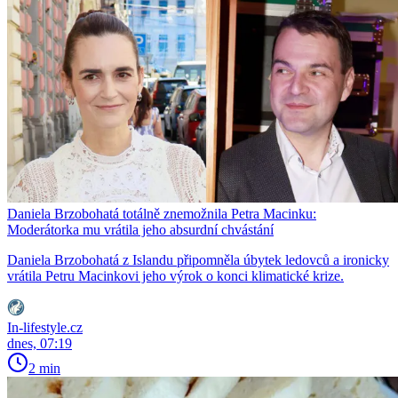
Daniela Brzobohatá totálně znemožnila Petra Macinku:
Moderátorka mu vrátila jeho absurdní chvástání
Daniela Brzobohatá z Islandu připomněla úbytek ledovců a ironicky
vrátila Petru Macinkovi jeho výrok o konci klimatické krize.
In-lifestyle.cz
dnes, 07:19
2 min