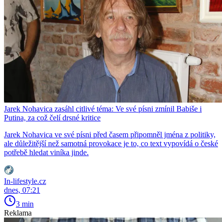
Jarek Nohavica zasáhl citlivé téma: Ve své písni zmínil Babiše i
Putina, za což čelí drsné kritice
Jarek Nohavica ve své písni před časem připomněl jména z politiky,
ale důležitější než samotná provokace je to, co text vypovídá o české
potřebě hledat viníka jinde.
In-lifestyle.cz
dnes, 07:21
3 min
Reklama