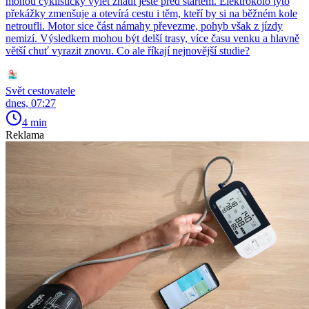
mohou cyklistický výlet zhatit ještě před startem. Elektrokolo tyto
překážky zmenšuje a otevírá cestu i těm, kteří by si na běžném kole
netroufli. Motor sice část námahy převezme, pohyb však z jízdy
nemizí. Výsledkem mohou být delší trasy, více času venku a hlavně
větší chuť vyrazit znovu. Co ale říkají nejnovější studie?
Svět cestovatele
dnes, 07:27
4 min
Reklama