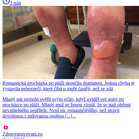
2 min
Romantická procházka po pláži skončila dramatem. Jediná chyba je
vystavila nebezpečí, které číhá u moře častěji, než se zdá
Mladý pár nemohl uvěřit svým očím, když uviděl své nohy po
procházce po pláži. Mladý muž se ženou zjistili, že se stali obětmi
neviditelného nepřítele. Není nic romantičtějšího, než strávit
dovolenou s milovanou osobou [...]...
Zdravestravovani.eu