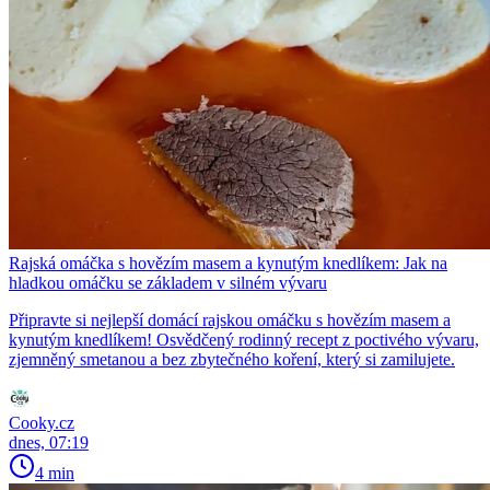
Rajská omáčka s hovězím masem a kynutým knedlíkem: Jak na
hladkou omáčku se základem v silném vývaru
Připravte si nejlepší domácí rajskou omáčku s hovězím masem a
kynutým knedlíkem! Osvědčený rodinný recept z poctivého vývaru,
zjemněný smetanou a bez zbytečného koření, který si zamilujete.
Cooky.cz
dnes, 07:19
4 min