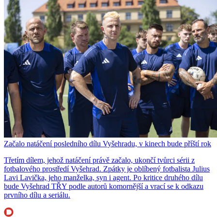
Začalo natáčení posledního dílu Vyšehradu, v kinech bude příští rok
Třetím dílem, jehož natáčení právě začalo, ukončí tvůrci sérii z
fotbalového prostředí Vyšehrad. Zpátky je oblíbený fotbalista Julius
Lavi Lavička, jeho manželka, syn i agent. Po kritice druhého dílu
bude Vyšehrad TŘY podle autorů komornější a vrací se k odkazu
prvního dílu a seriálu.