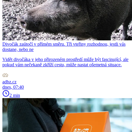
Divočák zaútočí v přímém směru. Tři vteřiny rozhodnou, jestli vás
dostane, nebo ne
Vidět divočáka v jeho přirozeném prostředí může být fascinující, ale
pokud vám nečekaně zkříží cestu, může nastat ošemetná situace.
adbz.cz
dnes, 07:40
2 min