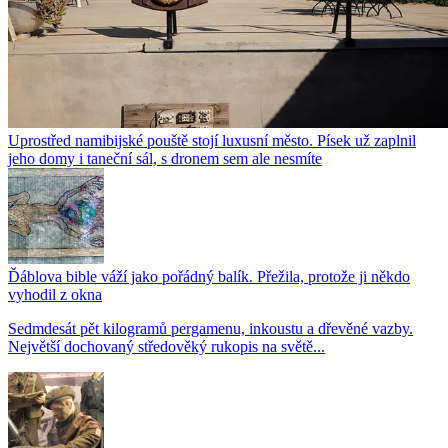
Uprostřed namibijské pouště stojí luxusní město. Písek už zaplnil
jeho domy i taneční sál, s dronem sem ale nesmíte
Ďáblova bible váží jako pořádný balík. Přežila, protože ji někdo
vyhodil z okna
Sedmdesát pět kilogramů pergamenu, inkoustu a dřevěné vazby.
Největší dochovaný středověký rukopis na světě...