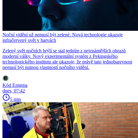
Noční vidění už nemusí být zelené. Nová technologie ukazuje
infračervený svět v barvách
Zelený svět nočních brýlí se stal jedním z nejznámějších obrazů
moderní války. Nový experimentální systém z Pekingského
technologického institutu ale ukazuje, že právě tato jednobarevnost
nemusí být nutnou vlastností nočního vidění.
Kód Enigma
dnes, 07:42
5 min