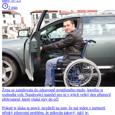
dnes, 07:15
2 min
Žena se zamilovala do zdravotně postiženého muže, kterého si
rozhodla vzít. Nastávající manžel pro ni v jejich velký den připravil
překvapení, které vhání slzy do očí
Pokud je láska ta pravá, nezáleží na tom, že má jeden z partnerů
nějaký zdravotní problém. Je milován takový, jaký je.