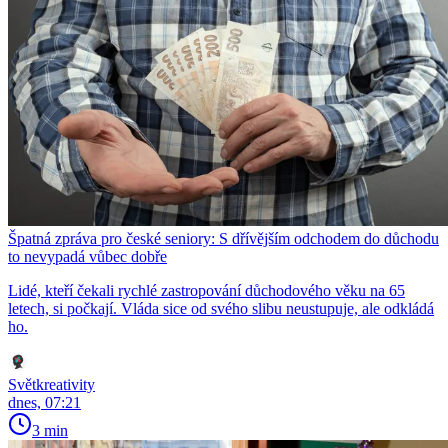
Špatná zpráva pro české seniory: S dřívějším odchodem do důchodu
to nevypadá vůbec dobře
Lidé, kteří čekali rychlé zastropování důchodového věku na 65
letech, si počkají. Vláda sice od svého slibu neustupuje, ale odkládá
ho.
Světkreativity
dnes, 07:21
3 min