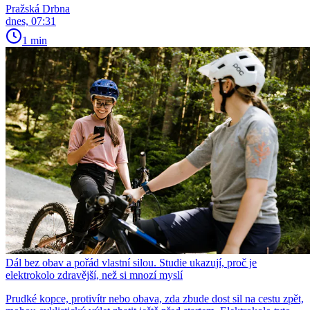
Pražská Drbna
dnes, 07:31
1 min
Dál bez obav a pořád vlastní silou. Studie ukazují, proč je
elektrokolo zdravější, než si mnozí myslí
Prudké kopce, protivítr nebo obava, zda zbude dost sil na cestu zpět,