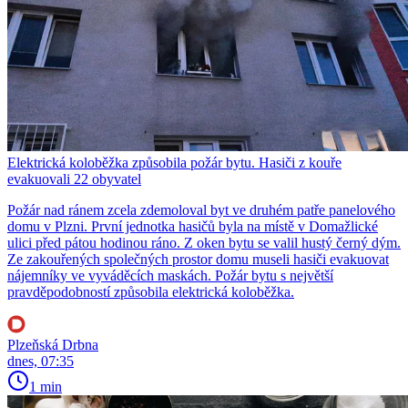
Elektrická koloběžka způsobila požár bytu. Hasiči z kouře
evakuovali 22 obyvatel
Požár nad ránem zcela zdemoloval byt ve druhém patře panelového
domu v Plzni. První jednotka hasičů byla na místě v Domažlické
ulici před pátou hodinou ráno. Z oken bytu se valil hustý černý dým.
Ze zakouřených společných prostor domu museli hasiči evakuovat
nájemníky ve vyváděcích maskách. Požár bytu s největší
pravděpodobností způsobila elektrická koloběžka.
Plzeňská Drbna
dnes, 07:35
1 min