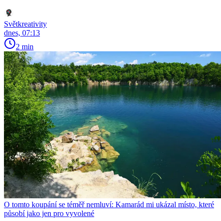
Světkreativity
dnes, 07:13
2 min
O tomto koupání se téměř nemluví: Kamarád mi ukázal místo, které
působí jako jen pro vyvolené