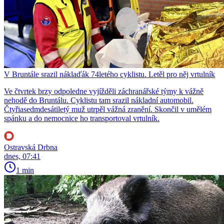
V Bruntále srazil náklaďák 74letého cyklistu. Letěl pro něj vrtulník
Ve čtvrtek brzy odpoledne vyjížděli záchranářské týmy k vážně
nehodě do Bruntálu. Cyklistu tam srazil nákladní automobil.
Čtyřiasedmdesátiletý muž utrpěl vážná zranění. Skončil v umělém
spánku a do nemocnice ho transportoval vrtulník.
Ostravská Drbna
dnes, 07:41
1 min