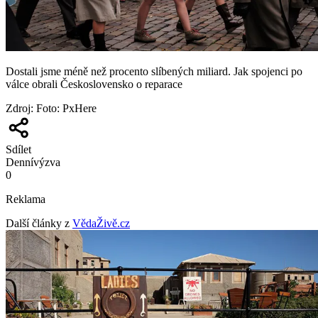
Dostali jsme méně než procento slíbených miliard. Jak spojenci po
válce obrali Československo o reparace
Zdroj
:
Foto: PxHere
Sdílet
Denní
výzva
0
Reklama
Další články z
VědaŽivě.cz