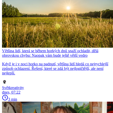
Většina lidí, která se během horkých dnů snaží ochladit, dělá
obrovskou chybu: Naopak vám bude ještě větší vedro
Když je i v noci horko na padnutí, většina lidí hledá co nejrychlejší
způsob ochlazení. Řešení, které se zdá být nejlogičtější, ale není
nejlepší.
Světkreativity
dnes, 07:22
3 min