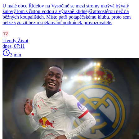
U malé obce Řídelov na Vysočině se mezi stromy ukrývá bývalý
žulový lom s čistou vodou a výrazně klidnější atmosférou než na
běžných koupalištích. Místo patří potápěčskému klubu, proto sem
nelze vyrazit bez respektování podmínek provozovatele.
Trendy Život
dnes, 07:11
3 min