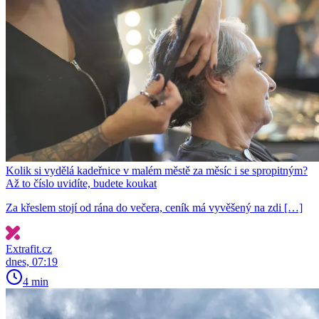
Kolik si vydělá kadeřnice v malém městě za měsíc i se spropitným?
Až to číslo uvidíte, budete koukat
Za křeslem stojí od rána do večera, ceník má vyvěšený na zdi […]
Extrafit.cz
dnes, 07:19
4 min