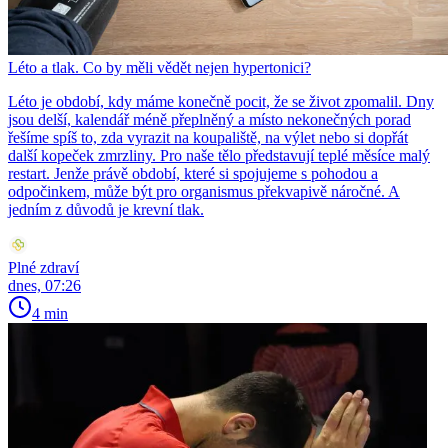
Léto a tlak. Co by měli vědět nejen hypertonici?
Léto je období, kdy máme konečně pocit, že se život zpomalil. Dny
jsou delší, kalendář méně přeplněný a místo nekonečných porad
řešíme spíš to, zda vyrazit na koupaliště, na výlet nebo si dopřát
další kopeček zmrzliny. Pro naše tělo představují teplé měsíce malý
restart. Jenže právě období, které si spojujeme s pohodou a
odpočinkem, může být pro organismus překvapivě náročné. A
jedním z důvodů je krevní tlak.
Plné zdraví
dnes, 07:26
4 min