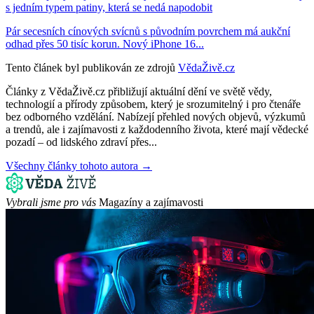
s jedním typem patiny, která se nedá napodobit
Pár secesních cínových svícnů s původním povrchem má aukční
odhad přes 50 tisíc korun. Nový iPhone 16...
Tento článek byl publikován ze zdrojů
VědaŽivě.cz
Články z VědaŽivě.cz přibližují aktuální dění ve světě vědy,
technologií a přírody způsobem, který je srozumitelný i pro čtenáře
bez odborného vzdělání. Nabízejí přehled nových objevů, výzkumů
a trendů, ale i zajímavosti z každodenního života, které mají vědecké
pozadí – od lidského zdraví přes...
Všechny články tohoto autora →
Vybrali jsme pro vás
Magazíny a zajímavosti