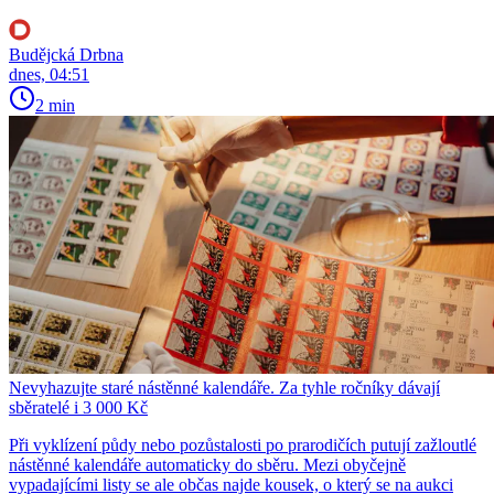
Budějcká Drbna
dnes, 04:51
2 min
Nevyhazujte staré nástěnné kalendáře. Za tyhle ročníky dávají
sběratelé i 3 000 Kč
Při vyklízení půdy nebo pozůstalosti po prarodičích putují zažloutlé
nástěnné kalendáře automaticky do sběru. Mezi obyčejně
vypadajícími listy se ale občas najde kousek, o který se na aukci