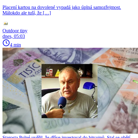
Placení kartou na dovolené vypadá jako úplná samozřejmost.
Málokdo ale tuší, že […]
Outdoor tipy
dnes, 05:03
4 min
Starosta Polné uvěřil, že dříve investoval do bitcoinů. Stal se obětí