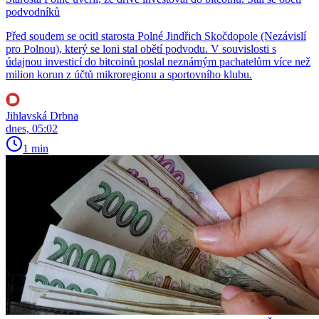
podvodníků
Před soudem se ocitl starosta Polné Jindřich Skočdopole (Nezávislí
pro Polnou), který se loni stal obětí podvodu. V souvislosti s
údajnou investicí do bitcoinů poslal neznámým pachatelům více než
milion korun z účtů mikroregionu a sportovního klubu.
Jihlavská Drbna
dnes, 05:02
1 min