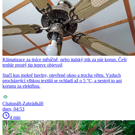
Klimatizace za tisíce měsíčně, nebo italský trik za pár korun. Češi
tenhle prostý tip teprve objevují
Stačí kus mokré bavlny, otevřené okno a trocha větru. Vzduch
procházející vlhkou textilií se ochladí až o 5 °C, a nestojí to ani
korunu za elektřinu.
Chalupáři-Zahrádkáři
dnes, 04:53
4 min