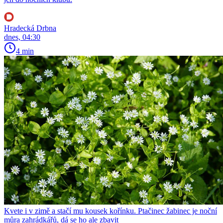
Hradecká Drbna
dnes, 04:30
4 min
Kvete i v zimě a stačí mu kousek kořínku. Ptačinec žabinec je noční
můra zahrádkářů, dá se ho ale zbavit