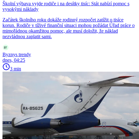
Školní výbava vyjde rodiče i na desítky tisíc: Stát nabízí pomoc s
vysokými náklady
Začátek školního roku dokáže rodinný rozpočet zatížit o tisíce
korun. Rodiče v tíživé finanční situaci mohou požádat Úřad práce o
mimořádnou okamžitou pomoc, ale musí doložit, že náklad
nezvládnou zaplatit sami.
Byznys trendy
dnes, 04:25
3 min