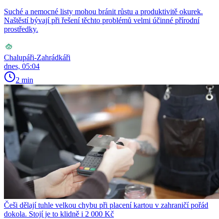
Suché a nemocné listy mohou bránit růstu a produktivitě okurek.
Naštěstí bývají při řešení těchto problémů velmi účinné přírodní
prostředky.
Chalupáři-Zahrádkáři
dnes, 05:04
2 min
Češi dělají tuhle velkou chybu při placení kartou v zahraničí pořád
dokola. Stojí je to klidně i 2 000 Kč