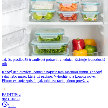
Jak 5x prodloužit trvanlivost potravin v lednici. Existuje jednoduchý
trik
Každý den otevřete lednici a najdete tam zaschlou šunкu, zhnědlý
salát nebo maso, které už páchne. Vyhodíte to a koupíte nové.
Přitom existuje způsob, jak tohle zastavit jednou provždy.
FAJNTIP.cz
dnes, 04:30
3 min