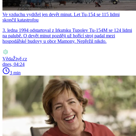
Ve vzduchu vydržel jen devět minut. Let Tu-154 se 115 lidmi
skončil katastrofou
3. ledna 1994 odstartoval z Irkutsku Tupolev Tu-154M se 124 lidmi
na palubě. O devět minut později už hořící stroj padal mezi
hospodářské budovy u obce Mamony. Nepřežil nikdo.
VědaŽivě.cz
dnes, 04:24
3 min