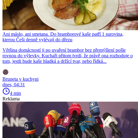
Ani máslo, ani smetana. Do bramborové kaše patří 1 surovina,
kterou Češi denně vylévají do dřezu
Většina domácností ji po uvaření brambor bez přemýšlení pošle
rovnou do výlevky. Kuchaři přitom tvrdí, že právě ona rozhoduje o
tom, jestli bude kaše hladká a držící tvar, nebo řídká...
Bruneta v kuchyni
dnes, 04:31
4 min
Reklama