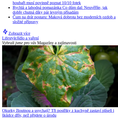
houbaři musí povinně poznat 10/10 fotek
Rychlá a lahodná pomazánka Co dům dal: Neuvěříte, jak
dobře chutná díky pár levným přísadám
Čum na drát postaru: Maková dobrota bez moderních ozdob a
složité přípravy
Zobrazit více
Lifestyle
Jídlo a vaření
Vybrali jsme pro vás
Magazíny a zajímavosti
Okurky žloutnou a usychají? Tři postřiky z kuchyně zastaví plíseň i
škůdce dřív, než přijdete o úrodu