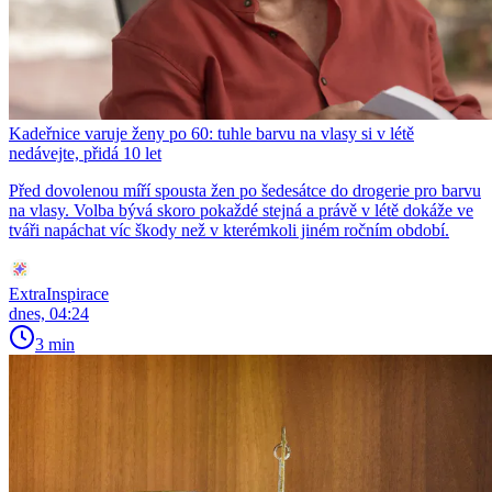
Kadeřnice varuje ženy po 60: tuhle barvu na vlasy si v létě
nedávejte, přidá 10 let
Před dovolenou míří spousta žen po šedesátce do drogerie pro barvu
na vlasy. Volba bývá skoro pokaždé stejná a právě v létě dokáže ve
tváři napáchat víc škody než v kterémkoli jiném ročním období.
ExtraInspirace
dnes, 04:24
3 min