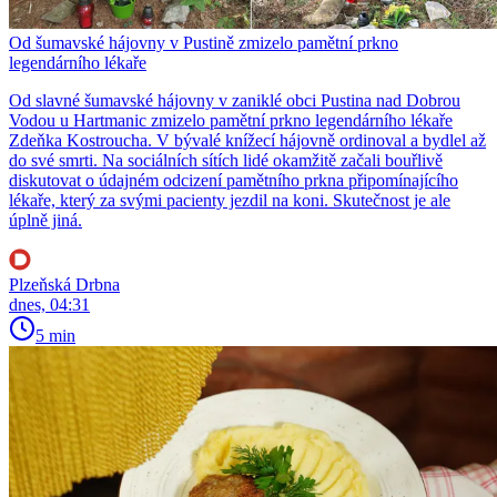
Od šumavské hájovny v Pustině zmizelo pamětní prkno
legendárního lékaře
Od slavné šumavské hájovny v zaniklé obci Pustina nad Dobrou
Vodou u Hartmanic zmizelo pamětní prkno legendárního lékaře
Zdeňka Kostroucha. V bývalé knížecí hájovně ordinoval a bydlel až
do své smrti. Na sociálních sítích lidé okamžitě začali bouřlivě
diskutovat o údajném odcizení pamětního prkna připomínajícího
lékaře, který za svými pacienty jezdil na koni. Skutečnost je ale
úplně jiná.
Plzeňská Drbna
dnes, 04:31
5 min