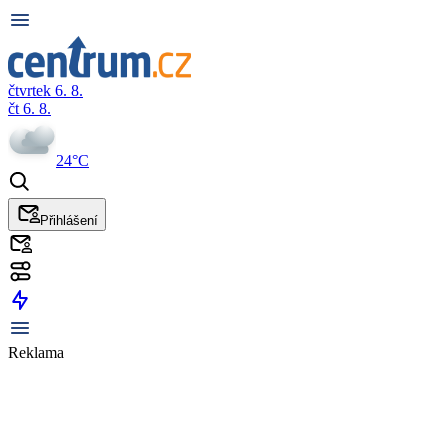
čtvrtek 6. 8.
čt 6. 8.
24°C
Přihlášení
Reklama