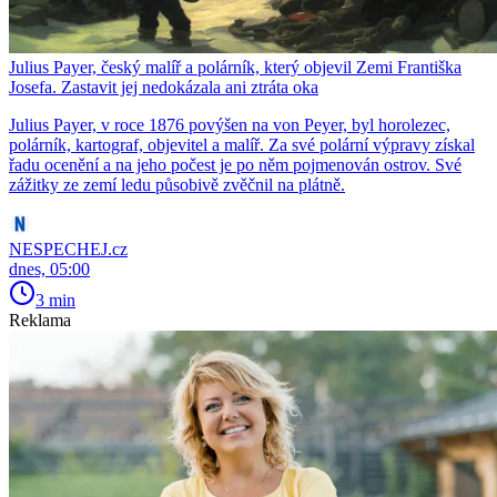
Julius Payer, český malíř a polárník, který objevil Zemi Františka
Josefa. Zastavit jej nedokázala ani ztráta oka
Julius Payer, v roce 1876 povýšen na von Peyer, byl horolezec,
polárník, kartograf, objevitel a malíř. Za své polární výpravy získal
řadu ocenění a na jeho počest je po něm pojmenován ostrov. Své
zážitky ze zemí ledu působivě zvěčnil na plátně.
NESPECHEJ.cz
dnes, 05:00
3 min
Reklama