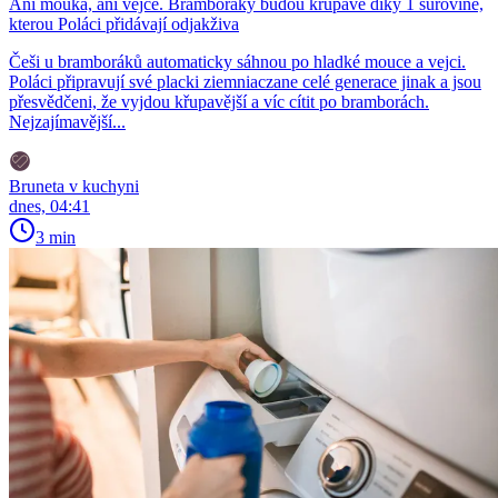
Ani mouka, ani vejce. Bramboráky budou křupavé díky 1 surovině,
kterou Poláci přidávají odjakživa
Češi u bramboráků automaticky sáhnou po hladké mouce a vejci.
Poláci připravují své placki ziemniaczane celé generace jinak a jsou
přesvědčeni, že vyjdou křupavější a víc cítit po bramborách.
Nejzajímavější...
Bruneta v kuchyni
dnes, 04:41
3 min