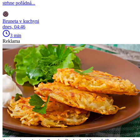
strhne pořádná...
Bruneta v kuchyni
dnes, 04:46
3 min
Reklama