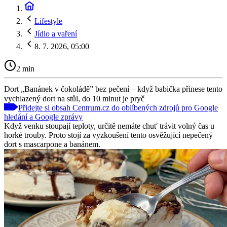
Lifestyle
Jídlo a vaření
8. 7. 2026, 05:00
2 min
Dort „Banánek v čokoládě” bez pečení – když babička přinese tento
vychlazený dort na stůl, do 10 minut je pryč
Přidejte si obsah Centrum.cz do oblíbených zdrojů pro Google
hledání a Google zprávy
Když venku stoupají teploty, určitě nemáte chuť trávit volný čas u
horké trouby. Proto stojí za vyzkoušení tento osvěžující nepečený
dort s mascarpone a banánem.