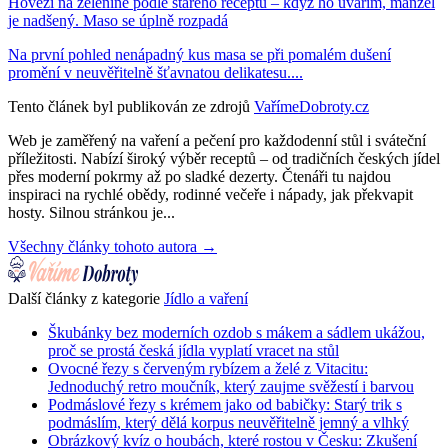
Hovězí na zelenině podle starého receptu – když ho uvařím, manžel
je nadšený. Maso se úplně rozpadá
Na první pohled nenápadný kus masa se při pomalém dušení
promění v neuvěřitelně šťavnatou delikatesu....
Tento článek byl publikován ze zdrojů
VařímeDobroty.cz
Web je zaměřený na vaření a pečení pro každodenní stůl i sváteční
příležitosti. Nabízí široký výběr receptů – od tradičních českých jídel
přes moderní pokrmy až po sladké dezerty. Čtenáři tu najdou
inspiraci na rychlé obědy, rodinné večeře i nápady, jak překvapit
hosty. Silnou stránkou je...
Všechny články tohoto autora →
Další články z kategorie
Jídlo a vaření
Škubánky bez moderních ozdob s mákem a sádlem ukážou,
proč se prostá česká jídla vyplatí vracet na stůl
Ovocné řezy s červeným rybízem a želé z Vitacitu:
Jednoduchý retro moučník, který zaujme svěžestí i barvou
Podmáslové řezy s krémem jako od babičky: Starý trik s
podmáslím, který dělá korpus neuvěřitelně jemný a vlhký
Obrázkový kvíz o houbách, které rostou v Česku: Zkušení