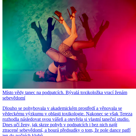
Místo vědy tanec na podpatcích. Bývalá toxikoložka vrací ženám
sebevědomí
Dlouho se pohybovala v akademickém prostředí a věnovala se
vědeckému výzkumu v oblasti toxikologie. Nakonec se však Tereza
rozhodla následovat svou vášeň a otevřela si vlastní taneční studio.
Dnes učí ženy, jak skrze pohyb v podpatcích i bez nich najít
ztracené sebevědomí, a bourá předsudky o tom, že pole dance patří
jen do nočních klubů.