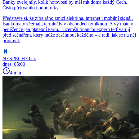
Banky zveřejnily, kolik hotovosti by měl mít doma každý Čech.
Číslo překvapilo i odborníky
Představte si, že zítra ráno zmizí elektřina, internet i mobilní signál.
Bankomaty zčernají, terminály v obchodech zmlknou. A vy máte v
peněžence jen platební kartu. Tuzemští finanční experti teď varují
před scénářem, který může zasáhnout každého – a radí, jak se na něj
připravit.
NESPECHEJ.cz
dnes, 05:00
4 min