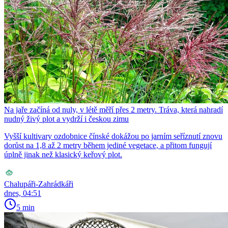
Na jaře začíná od nuly, v létě měří přes 2 metry. Tráva, která nahradí
nudný živý plot a vydrží i českou zimu
Vyšší kultivary ozdobnice čínské dokážou po jarním seříznutí znovu
dorůst na 1,8 až 2 metry během jediné vegetace, a přitom fungují
úplně jinak než klasický keřový plot.
Chalupáři-Zahrádkáři
dnes, 04:51
5 min