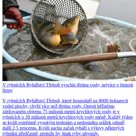
V rybnících Rybářství Třeboň vyschla třetina vody, nejvíce v historii
firmy
V rybnících Rybářství Třeboň, které hospodaří na 8000 hektarech
vodní plochy, chybí více než třetina vody. Oproti běžnému
zdržovaném objemu 75 milionů metrů krychlových vody je v
rybnících o 28 milionů metrů krychlových vody méně. Každý týden
se kvůli extrémně vysokým teplotám a nedostatku srážek odpaří
další 2,5 procenta. Kvůli suchu začali rybáři s výlovy některých
rybníků předčasně, protože by jinak ryby uhynuly.