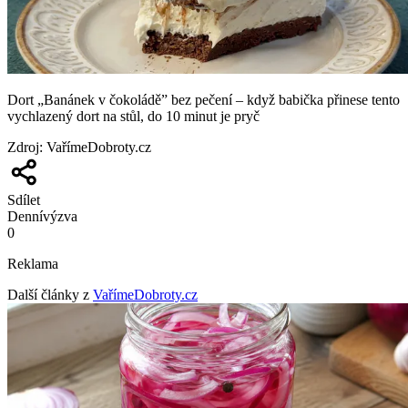
Dort „Banánek v čokoládě” bez pečení – když babička přinese tento
vychlazený dort na stůl, do 10 minut je pryč
Zdroj
:
VařímeDobroty.cz
Sdílet
Denní
výzva
0
Reklama
Další články z
VařímeDobroty.cz