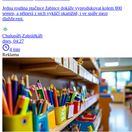
Jedna rostlina ptačince žabince dokáže vyprodukovat kolem 800
semen, a některá z nich vyklíčí okamžitě, i ve spáře mezi
dlaždicemi.
Chalupáři-Zahrádkáři
dnes, 04:27
4 min
Reklama