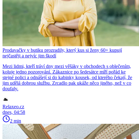
Prodavačky v butiku prozradily, který kus si ženy 60+ kupují
nejčastěji a nejvíc jim škodí
Mezi lidmi, kteří tráví dny mezi věšáky v obchodech s oblečením,
koluje jedno pozorování. Zákaznice po šedesátce míří pořád ke
stejné polici a odnášejí si do kabinky kousek, od kterého čekají, že
jim udělá dobrou službu. Zrcadlo pak ukáže něco jiného, než v co
doufaly.
Relaxeo.cz
dnes, 04:58
2 min