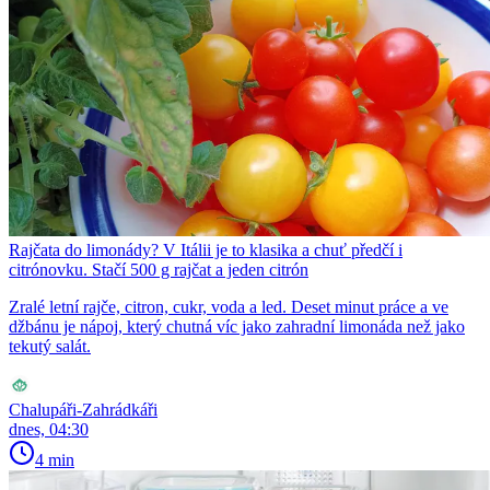
Rajčata do limonády? V Itálii je to klasika a chuť předčí i
citrónovku. Stačí 500 g rajčat a jeden citrón
Zralé letní rajče, citron, cukr, voda a led. Deset minut práce a ve
džbánu je nápoj, který chutná víc jako zahradní limonáda než jako
tekutý salát.
Chalupáři-Zahrádkáři
dnes, 04:30
4 min