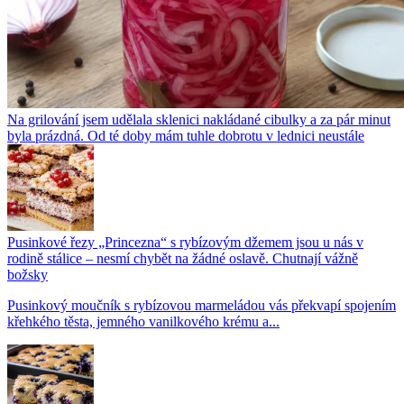
Na grilování jsem udělala sklenici nakládané cibulky a za pár minut
byla prázdná. Od té doby mám tuhle dobrotu v lednici neustále
Pusinkové řezy „Princezna“ s rybízovým džemem jsou u nás v
rodině stálice – nesmí chybět na žádné oslavě. Chutnají vážně
božsky
Pusinkový moučník s rybízovou marmeládou vás překvapí spojením
křehkého těsta, jemného vanilkového krému a...