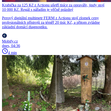
Krabička za 125 Kč z Actionu ušetří tisíce za opraváře, jindy stojí
10 000 Kč. Regál s nářadím je věčně prázdný
Perový digitální multimetr FERM z Actionu stojí zlomek ceny
profesionálních přístrojů za téměř 20 tisíc Kč, a přitom zvládne
základní domácí diagnostiku.
Mobify.cz
dnes, 04:36
4 min