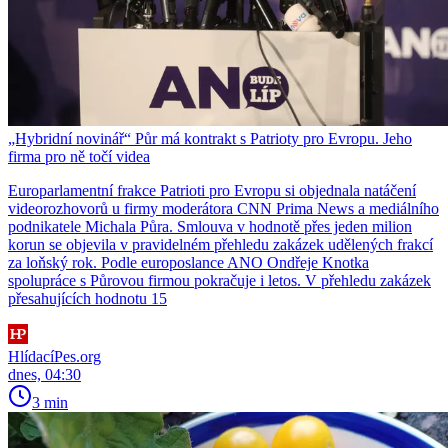
„Hybridní novinář“ Půr má kontrakt s Patrioty pro Evropu. Jeho
firma pro ně točí videa
Europarlamentní frakce Patrioti pro Evropu si objednala natáčení
videorozhovorů u firmy moderátora CNN Prima News a mediálního
podnikatele Michala Půra. Smlouva v hodnotě přes jeden milion
korun se objevila v pravidelném přehledu zakázek udělených frakcí
za loňský rok. Podle europoslance ANO Ondřeje Knotka
spolupráce s Půrovou firmou pokračuje i letos. V přehledu zakázek
přesahujících hodnotu 15
HlídacíPes.org
dnes, 04:30
3 min