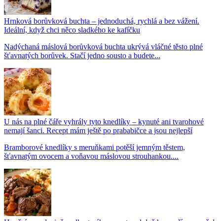
Hrnková borůvková buchta – jednoduchá, rychlá a bez vážení.
Ideální, když chci něco sladkého ke kafíčku
Nadýchaná máslová borůvková buchta ukrývá vláčné těsto plné
šťavnatých borůvek. Stačí jedno sousto a budete...
U nás na plné čáře vyhrály tyto knedlíky – kynuté ani tvarohové
nemají šanci. Recept mám ještě po prababičce a jsou nejlepší
Bramborové knedlíky s meruňkami potěší jemným těstem,
šťavnatým ovocem a voňavou máslovou strouhankou....