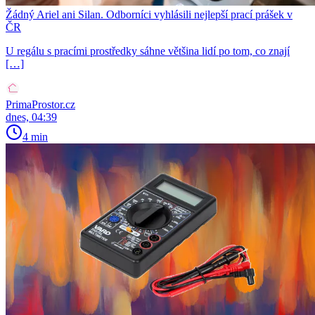
Žádný Ariel ani Silan. Odborníci vyhlásili nejlepší prací prášek v
ČR
U regálu s pracími prostředky sáhne většina lidí po tom, co znají
[…]
PrimaProstor.cz
dnes, 04:39
4 min