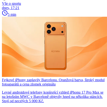
Vše o sportu
dnes, 17:21
5 min
Fejkové iPhony zaplavily Barcelonu. Oranžová barva, široký modul
fotoaparátů a cena zlomek originálu
Levné androidové telefony kopírující vzhled iPhonu 17 Pro Max se
na letošním MWC v Barceloně objevily hned na několika stáncích.
Stojí od necelých 5 000 Kč.