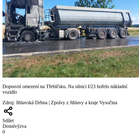
Dopravní omezení na Třebíčsku. Na silnici I/23 hořelo nákladní
vozidlo
Zdroj
:
Jihlavská Drbna | Zprávy z Jihlavy a kraje Vysočina
Sdílet
Denní
výzva
0