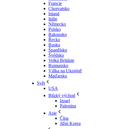
Francie
Chorvatsko
Island
Itálie
Německo
Polsko
Rakousko
Řecko
Rusko
Španělsko
Švédsko
Velká Británie
Rumunsko
Válka na Ukrajině
Maďarsko
Svět
USA
Blízký východ
Izrael
Palestina
Asie
Čína
Jižní Korea