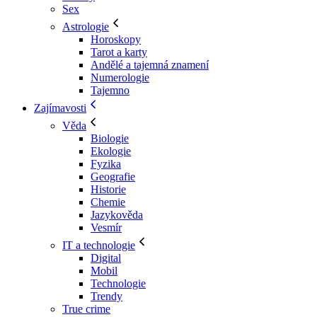
Sex
Astrologie
Horoskopy
Tarot a karty
Andělé a tajemná znamení
Numerologie
Tajemno
Zajímavosti
Věda
Biologie
Ekologie
Fyzika
Geografie
Historie
Chemie
Jazykověda
Vesmír
IT a technologie
Digital
Mobil
Technologie
Trendy
True crime