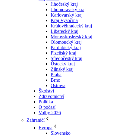
Jihočeský kraj
Jihomoravský kraj
Karlovarský kraj
Kraj Vysočina
Králověhradecký kraj
Liberecký kraj
Moravskoslezský kraj
Olomoucký kraj
Pardubický kraj
Plzeňský kraj
Středočeský kraj
Ústecký kraj
Zlínský kraj
Praha
Brno
Ostrava
Školství
Zdravotnictví
Politika
O počasí
Volby 2026
Zahraničí
Evropa
Slovensko