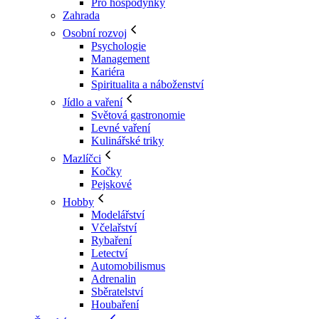
Pro hospodyňky
Zahrada
Osobní rozvoj
Psychologie
Management
Kariéra
Spiritualita a náboženství
Jídlo a vaření
Světová gastronomie
Levné vaření
Kulinářské triky
Mazlíčci
Kočky
Pejskové
Hobby
Modelářství
Včelařství
Rybaření
Letectví
Automobilismus
Adrenalin
Sběratelství
Houbaření