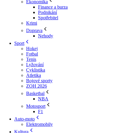
Ekonomika
Finance a burza
Podnikání
Spotřebitel
Krimi
Doprava
Nehody
Sport
Hokej
Fotbal
Tenis
Lyžování
Cyklistika
Atletika
Bojové sporty
ZOH 2026
Basketbal
NBA
Motosport
F1
Auto-moto
Elektromobily
Kultura