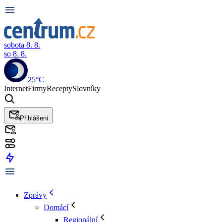
sobota 8. 8.
so 8. 8.
25°C
Internet
Firmy
Recepty
Slovníky
Přihlášení
Zprávy
Domácí
Regionální