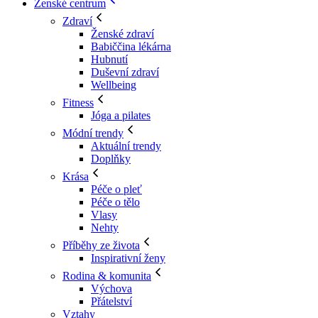
Ženské centrum
Zdraví
Ženské zdraví
Babiččina lékárna
Hubnutí
Duševní zdraví
Wellbeing
Fitness
Jóga a pilates
Módní trendy
Aktuální trendy
Doplňky
Krása
Péče o pleť
Péče o tělo
Vlasy
Nehty
Příběhy ze života
Inspirativní ženy
Rodina & komunita
Výchova
Přátelství
Vztahy