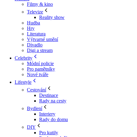
Filmy & kino
Televize
Reality show
Hudba
Hry
Literatura
Výtvarné umění
Divadlo
Digi a stream
Celebrity
Módní policie
Pro pamětníky
Nové tváře
Lifestyle
Cestování
Destinace
Rady na cesty
Bydlení
Interiery
Rady do domu
DIY
Pro kutily