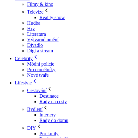
Filmy & kino
Televize
Reality show
Hudba
Hry
Literatura
Výtvarné umění
Divadlo
Digi a stream
Celebrity
Módní policie
Pro pamětníky
Nové tváře
Lifestyle
Cestování
Destinace
Rady na cesty
Bydlení
Interiery
Rady do domu
DIY
Pro kutily