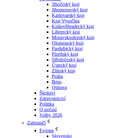
Jihočeský kraj
Jihomoravský kraj
Karlovarský kraj
Kraj Vysočina
Králověhradecký kraj
Liberecký kraj
Moravskoslezský kraj
Olomoucký kraj
Pardubický kraj
Plzeňský kraj
Středočeský kraj
Ústecký kraj
Zlínský kraj
Praha
Brno
Ostrava
Školství
Zdravotnictví
Politika
O počasí
Volby 2026
Zahraničí
Evropa
Slovensko