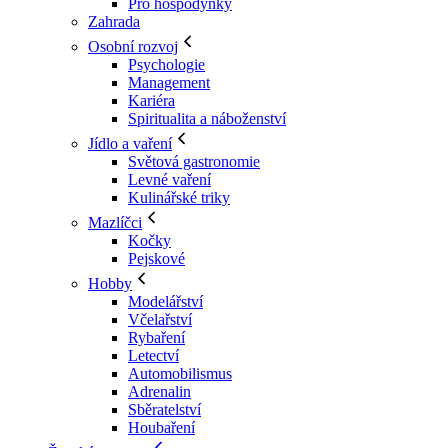
Pro hospodyňky
Zahrada
Osobní rozvoj
Psychologie
Management
Kariéra
Spiritualita a náboženství
Jídlo a vaření
Světová gastronomie
Levné vaření
Kulinářské triky
Mazlíčci
Kočky
Pejskové
Hobby
Modelářství
Včelařství
Rybaření
Letectví
Automobilismus
Adrenalin
Sběratelství
Houbaření