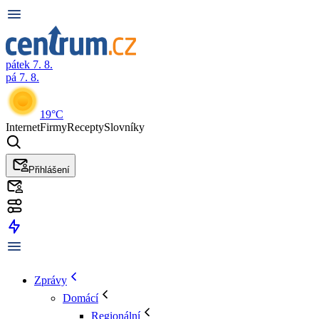
pátek 7. 8.
pá 7. 8.
19°C
Internet
Firmy
Recepty
Slovníky
Přihlášení
Zprávy
Domácí
Regionální