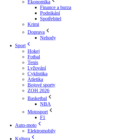
Ekonomika
Finance a burza
Podnikání
Spotřebitel
Krimi
Doprava
Nehody
Sport
Hokej
Fotbal
Tenis
Lyžování
Cyklistika
Atletika
Bojové sporty
ZOH 2026
Basketbal
NBA
Motosport
F1
Auto-moto
Elektromobily
Kultura