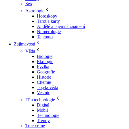
Sex
Astrologie
Horoskopy
Tarot a karty
Andělé a tajemná znamení
Numerologie
Tajemno
Zajímavosti
Věda
Biologie
Ekologie
Fyzika
Geografie
Historie
Chemie
Jazykověda
Vesmír
IT a technologie
Digital
Mobil
Technologie
Trendy
True crime