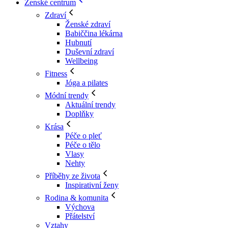
Ženské centrum
Zdraví
Ženské zdraví
Babiččina lékárna
Hubnutí
Duševní zdraví
Wellbeing
Fitness
Jóga a pilates
Módní trendy
Aktuální trendy
Doplňky
Krása
Péče o pleť
Péče o tělo
Vlasy
Nehty
Příběhy ze života
Inspirativní ženy
Rodina & komunita
Výchova
Přátelství
Vztahy