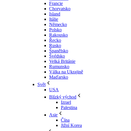
Francie
Chorvatsko
Island
Itálie
Německo
Polsko
Rakousko
Řecko
Rusko
Španělsko
Švédsko
Velká Británie
Rumunsko
Válka na Ukrajině
Maďarsko
Svět
USA
Blízký východ
Izrael
Palestina
Asie
Čína
Jižní Korea