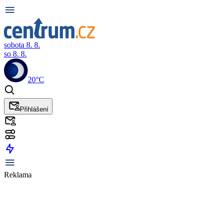
sobota 8. 8.
so 8. 8.
20°C
Přihlášení
Reklama