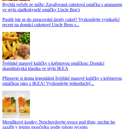
Rychlá večeře ze spíže: Zavařovaná cuketová omáčka s ananasem
ve stylu sladkokyselé omáčky Uncle Ben’s
Pustili jste se do zpracování úrody cuket? Vyzkoušejte vynikající
recept na domácí cuketové Uncle Bens s...
Švédské masové kuličky s krémovou omáčkou: Domácí
skandinávská klasika ve stylu IKEA
Připravte si doma legendární švédské masové kuličky s krémovou
omáčkou jako z IKEA! Vyzkoušejte jednoduchý...
Meruňkové kostky: Neschovávejte ovoce pod těsto, nechte ho
zazářit v letním moučníku podle tohoto receptu