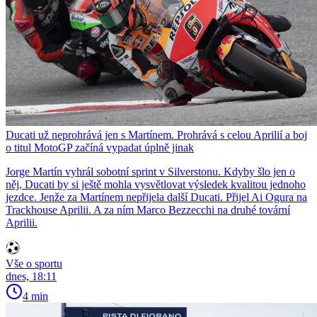
Ducati už neprohrává jen s Martínem. Prohrává s celou Aprilií a boj
o titul MotoGP začíná vypadat úplně jinak
Jorge Martín vyhrál sobotní sprint v Silverstonu. Kdyby šlo jen o
něj, Ducati by si ještě mohla vysvětlovat výsledek kvalitou jednoho
jezdce. Jenže za Martínem nepřijela další Ducati. Přijel Ai Ogura na
Trackhouse Aprilii. A za ním Marco Bezzecchi na druhé tovární
Aprilii.
Vše o sportu
dnes, 18:11
4 min