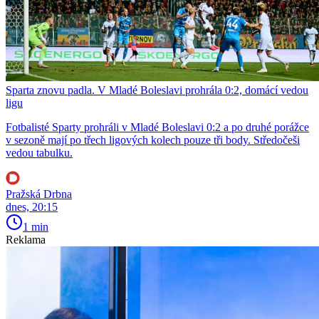
Sparta znovu padla. V Mladé Boleslavi prohrála 0:2, domácí vedou
ligu
Fotbalisté Sparty prohráli v Mladé Boleslavi 0:2 a po druhé porážce
v sezoně mají po třech ligových kolech pouze tři body. Středočeši
vedou tabulku.
Pražská Drbna
dnes, 20:15
1 min
Reklama