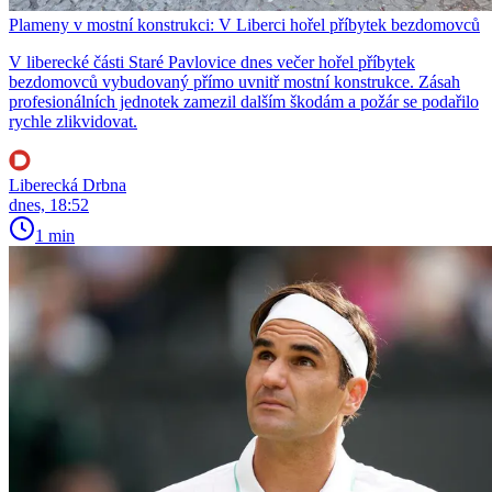
Plameny v mostní konstrukci: V Liberci hořel příbytek bezdomovců
V liberecké části Staré Pavlovice dnes večer hořel příbytek
bezdomovců vybudovaný přímo uvnitř mostní konstrukce. Zásah
profesionálních jednotek zamezil dalším škodám a požár se podařilo
rychle zlikvidovat.
Liberecká Drbna
dnes, 18:52
1 min