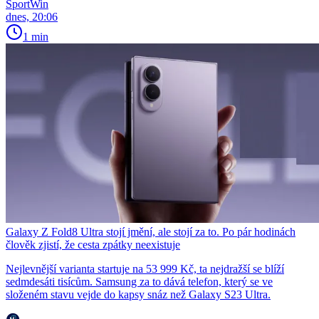
SportWin
dnes, 20:06
1 min
Galaxy Z Fold8 Ultra stojí jmění, ale stojí za to. Po pár hodinách
člověk zjistí, že cesta zpátky neexistuje
Nejlevnější varianta startuje na 53 999 Kč, ta nejdražší se blíží
sedmdesáti tisícům. Samsung za to dává telefon, který se ve
složeném stavu vejde do kapsy snáz než Galaxy S23 Ultra.