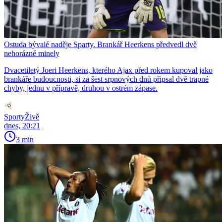
Ostuda bývalé naděje Sparty. Brankář Heerkens předvedl dvě
nehorázné minely
Dvacetiletý Joeri Heerkens, kterého Ajax před rokem kupoval jako
brankáře budoucnosti, si za šest srpnových dnů připsal dvě trapné
chyby, jednu v přípravě, druhou v ostrém zápase.
SportyŽivě
dnes, 20:21
3 min