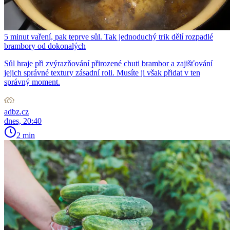
5 minut vaření, pak teprve sůl. Tak jednoduchý trik dělí rozpadlé
brambory od dokonalých
Sůl hraje při zvýrazňování přirozené chuti brambor a zajišťování
jejich správné textury zásadní roli. Musíte ji však přidat v ten
správný moment.
adbz.cz
dnes, 20:40
2 min