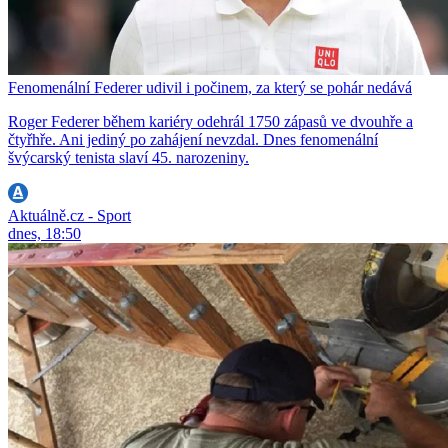
Fenomenální Federer udivil i počinem, za který se pohár nedává
Roger Federer během kariéry odehrál 1750 zápasů ve dvouhře a
čtyřhře. Ani jediný po zahájení nevzdal. Dnes fenomenální
švýcarský tenista slaví 45. narozeniny.
Aktuálně.cz - Sport
dnes, 18:50