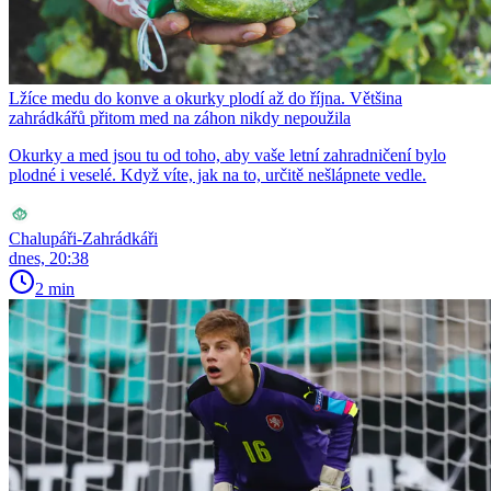
Lžíce medu do konve a okurky plodí až do října. Většina
zahrádkářů přitom med na záhon nikdy nepoužila
Okurky a med jsou tu od toho, aby vaše letní zahradničení bylo
plodné i veselé. Když víte, jak na to, určitě nešlápnete vedle.
Chalupáři-Zahrádkáři
dnes, 20:38
2 min