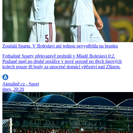
Zoufalá Sparta. V Boleslavi ani jednou nevystřelila na branku
Fotbalisté Sparty překvapivě prohráli v Mladé Boleslavi 0:2.
Pražané mají po druhé porážce v nové sezoně po třech ligových
kolech pouze tři body za upocené domácí vítězství nad Zlínem.
Aktuálně.cz - Sport
dnes, 20:20