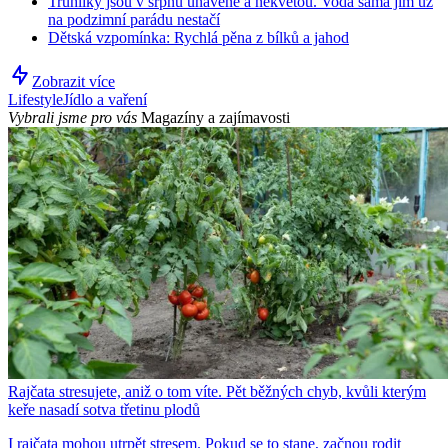
Truhlíky jsou v srpnu unavené a nekvetou. Voda sama jim už
na podzimní parádu nestačí
Dětská vzpomínka: Rychlá pěna z bílků a jahod
Zobrazit více
Lifestyle
Jídlo a vaření
Vybrali jsme pro vás
Magazíny a zajímavosti
Rajčata stresujete, aniž o tom víte. Pět běžných chyb, kvůli kterým
keře nasadí sotva třetinu plodů
I rajčata mohou utrpět stresem. Pokud se to stane, začnou rodit