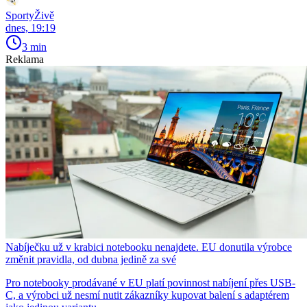
SportyŽivě
dnes, 19:19
3 min
Reklama
Nabíječku už v krabici notebooku nenajdete. EU donutila výrobce
změnit pravidla, od dubna jedině za své
Pro notebooky prodávané v EU platí povinnost nabíjení přes USB-
C, a výrobci už nesmí nutit zákazníky kupovat balení s adaptérem