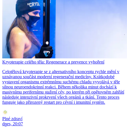
Kryoterapie celého těla: Regenerace a prevence vyhoření
Celotělová kryoterapie se z alternativního konceptu rychle mění v
uznávanou součást moderní regenerační medicíny. Krátkodobé
vystavení organismu extrémnímu suchému chladu vyvolává v těle
silnou neuroendokrinní reakci. Během několika minut dochází k
masivnímu perifernímu stažení cév, po kterém při opětovném zahřátí
následuje intenzivní prokrvení všech orgánů a tkání. Tento proces
funguje jako přirozený restart pro cévní i imunitní systém.
Plné zdraví
dnes, 20:07