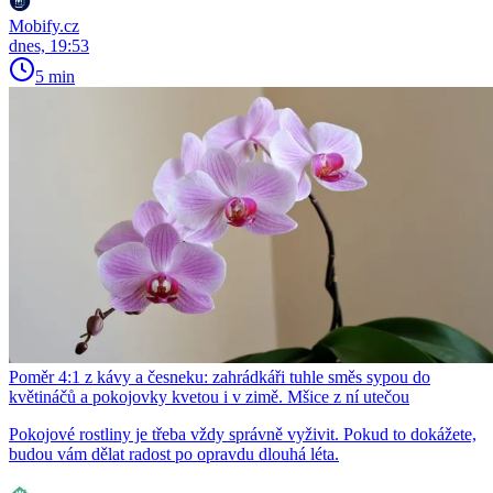
Mobify.cz
dnes, 19:53
5 min
Poměr 4:1 z kávy a česneku: zahrádkáři tuhle směs sypou do
květináčů a pokojovky kvetou i v zimě. Mšice z ní utečou
Pokojové rostliny je třeba vždy správně vyživit. Pokud to dokážete,
budou vám dělat radost po opravdu dlouhá léta.