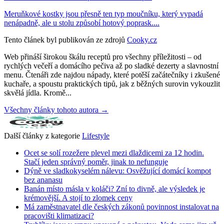
Meruňkové kostky jsou přesně ten typ moučníku, který vypadá
nenápadně, ale u stolu způsobí hotový poprask....
Tento článek byl publikován ze zdrojů
Cooky.cz
Web přináší širokou škálu receptů pro všechny příležitosti – od
rychlých večeří a domácího pečiva až po sladké dezerty a slavnostní
menu. Čtenáři zde najdou nápady, které potěší začátečníky i zkušené
kuchaře, a spoustu praktických tipů, jak z běžných surovin vykouzlit
skvělá jídla. Kromě...
Všechny články tohoto autora →
Další články z kategorie
Lifestyle
Ocet se solí rozežere plevel mezi dlaždicemi za 12 hodin.
Stačí jeden správný poměr, jinak to nefunguje
Dýně ve sladkokyselém nálevu: Osvěžující domácí kompot
bez ananasu
Banán místo másla v koláči? Zní to divně, ale výsledek je
krémovější. A stojí to zlomek ceny
Má zaměstnavatel dle českých zákonů povinnost instalovat na
pracovišti klimatizaci?