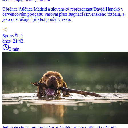
Obránce Atlética Madrid a slovenský reprezentant Dávid Hancko v
červencovém podcastu varoval před stagnací slovenského fotbalu, a
jako odstrašující příklad použil Česko.
SportyŽivě
dnes, 21:43
3 min
Jedovaté sinice mohou psům způsobit krvavý průjem i poškodit