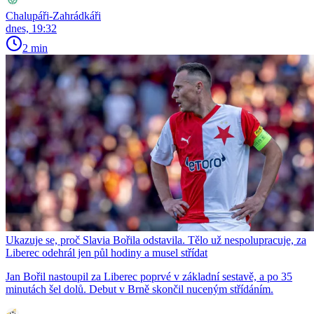
Chalupáři-Zahrádkáři
dnes, 19:32
2 min
Ukazuje se, proč Slavia Bořila odstavila. Tělo už nespolupracuje, za
Liberec odehrál jen půl hodiny a musel střídat
Jan Bořil nastoupil za Liberec poprvé v základní sestavě, a po 35
minutách šel dolů. Debut v Brně skončil nuceným střídáním.