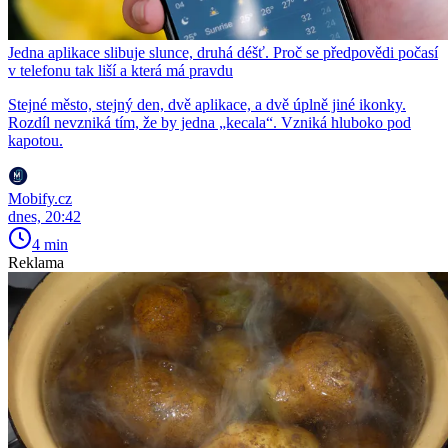
Jedna aplikace slibuje slunce, druhá déšť. Proč se předpovědi počasí
v telefonu tak liší a která má pravdu
Stejné město, stejný den, dvě aplikace, a dvě úplně jiné ikonky.
Rozdíl nevzniká tím, že by jedna „kecala“. Vzniká hluboko pod
kapotou.
Mobify.cz
dnes, 20:42
4 min
Reklama