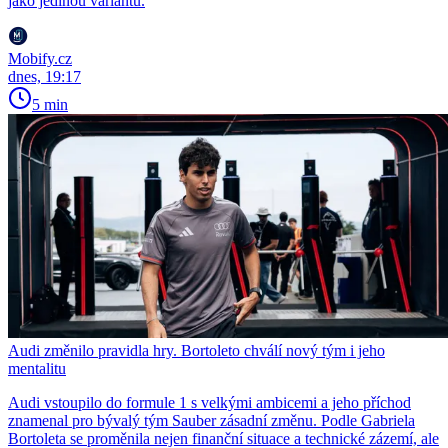
jako jedinou variantu.
Mobify.cz
dnes, 19:17
5 min
Audi změnilo pravidla hry. Bortoleto chválí nový tým i jeho
mentalitu
Audi vstoupilo do formule 1 s velkými ambicemi a jeho příchod
znamenal pro bývalý tým Sauber zásadní změnu. Podle Gabriela
Bortoleta se proměnila nejen finanční situace a technické zázemí, ale