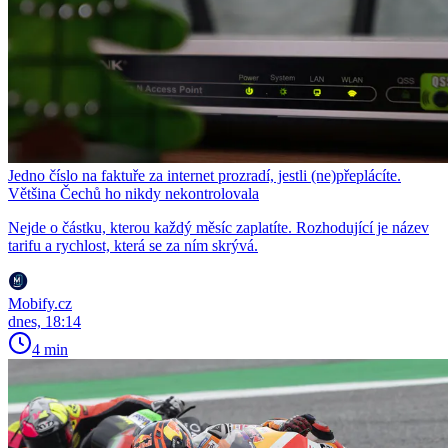
Jedno číslo na faktuře za internet prozradí, jestli (ne)přeplácíte.
Většina Čechů ho nikdy nekontrolovala
Nejde o částku, kterou každý měsíc zaplatíte. Rozhodující je název
tarifu a rychlost, která se za ním skrývá.
Mobify.cz
dnes, 18:14
4 min