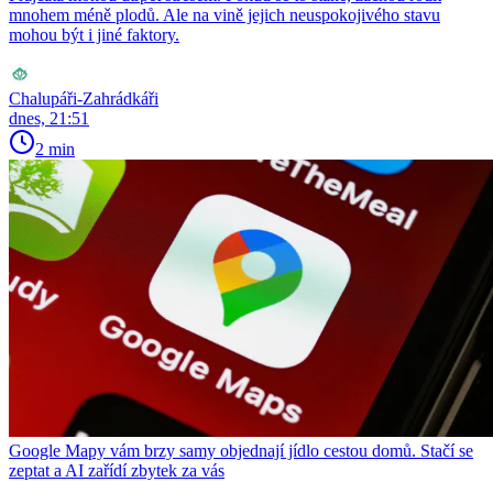
mnohem méně plodů. Ale na vině jejich neuspokojivého stavu
mohou být i jiné faktory.
Chalupáři-Zahrádkáři
dnes, 21:51
2 min
Google Mapy vám brzy samy objednají jídlo cestou domů. Stačí se
zeptat a AI zařídí zbytek za vás