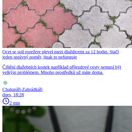
Ocet se solí rozežere plevel mezi dlaždicemi za 12 hodin. Stačí
jeden správný poměr, jinak to nefunguje
Čištění dlažebních kostek například příjezdové cesty nemusí být
velkým problémem. Mnoho prostředků už máte doma.
Chalupáři-Zahrádkáři
dnes, 18:28
2 min