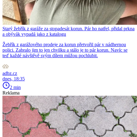
Starý žebřík z garáže za stopadesát korun. Pár ho natřel, přidal prkna
a obývák vypadá jako z katalogu
Žebřík z garážového prodeje za korun přetvořil pár v nádhernou
polici. Zabralo jim to jen chvilku a stálo je to pár korun. Navíc se
teď každé návštěvě svým dílem můžou pochlubit.
adbz.cz
dnes, 18:35
2 min
Reklama