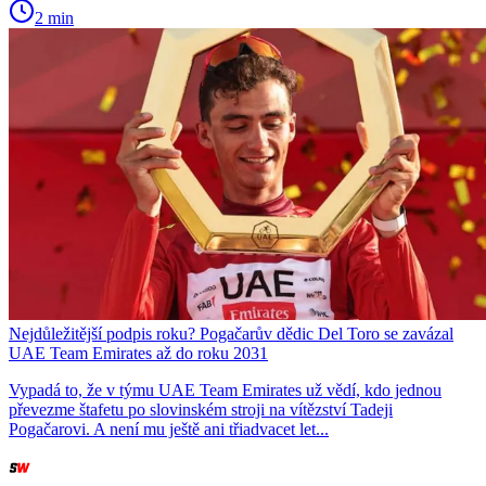
2 min
Nejdůležitější podpis roku? Pogačarův dědic Del Toro se zavázal
UAE Team Emirates až do roku 2031
Vypadá to, že v týmu UAE Team Emirates už vědí, kdo jednou
převezme štafetu po slovinském stroji na vítězství Tadeji
Pogačarovi. A není mu ještě ani třiadvacet let...