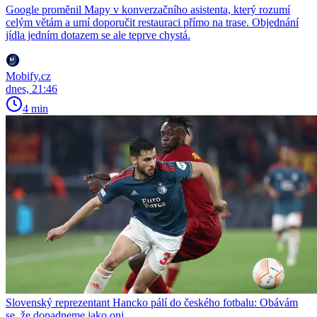
Google proměnil Mapy v konverzačního asistenta, který rozumí
celým větám a umí doporučit restauraci přímo na trase. Objednání
jídla jedním dotazem se ale teprve chystá.
Mobify.cz
dnes, 21:46
4 min
Slovenský reprezentant Hancko pálí do českého fotbalu: Obávám
se, že dopadneme jako oni