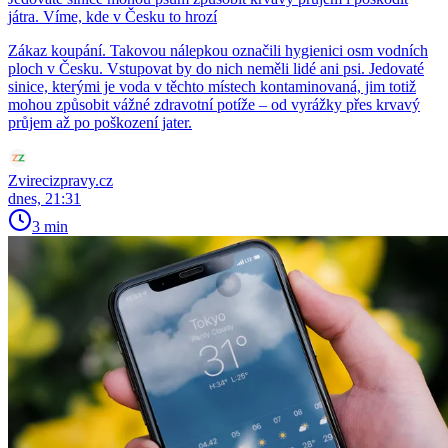
játra. Víme, kde v Česku to hrozí
Zákaz koupání. Takovou nálepkou označili hygienici osm vodních
ploch v Česku. Vstupovat by do nich neměli lidé ani psi. Jedovaté
sinice, kterými je voda v těchto místech kontaminovaná, jim totiž
mohou způsobit vážné zdravotní potíže – od vyrážky přes krvavý
průjem až po poškození jater.
Zvirecizpravy.cz
dnes, 21:31
3 min