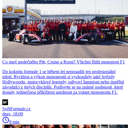
Co mají společného Pitt, Cruise a Rossi? Všichni řídili monopost F1
Do kokpitu formule 1 se během let neposadili jen profesionální
piloti. Rychlost a výkon monopostů si vyzkoušely také hvězdy
Hollywoodu, motocyklové legendy, rallyoví šampioni nebo úspěšní
závodníci z jiných disciplín. Podívejte se na známé osobnosti, které
dostaly jedinečnou příležitost usednout za volant monopostu F1.
SvětFormule.cz
dnes, 18:09
9 min