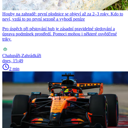
Houby na zahradě: první plodnice se objeví až za 2–3 roky. Kdo to
neví, vzdá to po první sezoně a vyhodí peníze
Pro úspěch při pěstování hub je zásadní pravidelné sledování a
úprava podmínek prostředí. Pomoci mohou i některé osvědčené
triky.
Chalupáři-Zahrádkáři
dnes, 15:49
2 min