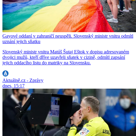
Gayové oddaní v zahraničí neuspěli. Slovenský ministr vnitra odmítl
uznání jejich sňatku
Slovenský ministr vnitra Matúš Šutaj Eštok v dopisu adresovaném
dvojici mužů, kteří dříve uzavřeli sňatek v cizině, odmítl zapsání
jejich oddacího listu do matriky na Slovensku.
Aktuálně.cz - Zprávy
dnes, 15:17