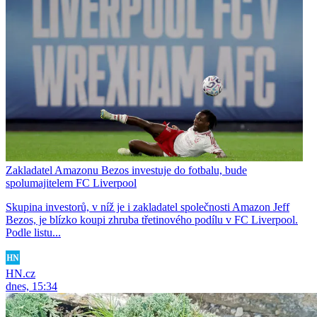
Zakladatel Amazonu Bezos investuje do fotbalu, bude
spolumajitelem FC Liverpool
Skupina investorů, v níž je i zakladatel společnosti Amazon Jeff
Bezos, je blízko koupi zhruba třetinového podílu v FC Liverpool.
Podle listu...
HN.cz
dnes, 15:34