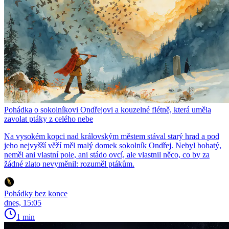
Pohádka o sokolníkovi Ondřejovi a kouzelné flétně, která uměla
zavolat ptáky z celého nebe
Na vysokém kopci nad královským městem stával starý hrad a pod
jeho nejvyšší věží měl malý domek sokolník Ondřej. Nebyl bohatý,
neměl ani vlastní pole, ani stádo ovcí, ale vlastnil něco, co by za
žádné zlato nevyměnil: rozuměl ptákům.
Pohádky bez konce
dnes, 15:05
1 min