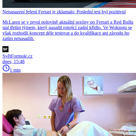
Nenasazení řešení Ferrari je zklamalo: Poslední test byl pozitivní
McLaren se v první polovině aktuální sezóny po Ferrari a Red Bullu
stal třetím týmem, který nasadil rotující zadní křídlo. Ve Wokingu se
však rozhodli koncept déle testovat a do kvalifikace ani závodu ho
zatím nenasadili.
SvětFormule.cz
dnes, 15:48
1 min