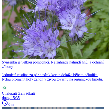
Svazenka je velkou pomocnicí. Na zahradě nahradí hnůj a ochrání
záhony
Jednoletá rostlina za pár desítek korun dokáže během několika
týdnů proměnit holý záhon v živou továrnu na organickou hmotu.
Chalupáři-Zahrádkáři
dnes, 15:35
3 min