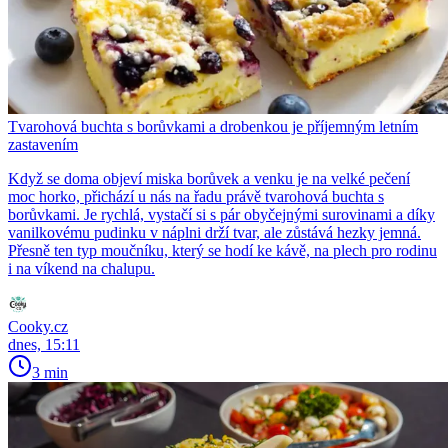
Tvarohová buchta s borůvkami a drobenkou je příjemným letním
zastavením
Když se doma objeví miska borůvek a venku je na velké pečení
moc horko, přichází u nás na řadu právě tvarohová buchta s
borůvkami. Je rychlá, vystačí si s pár obyčejnými surovinami a díky
vanilkovému pudinku v náplni drží tvar, ale zůstává hezky jemná.
Přesně ten typ moučníku, který se hodí ke kávě, na plech pro rodinu
i na víkend na chalupu.
Cooky.cz
dnes, 15:11
3 min