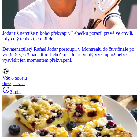
Jodar už nemůže nikoho překvapit. Lehečku porazil právě ve chvíli,
kdy celý tenis ví, co přijde
Devatenáctiletý Rafael Jodar postoupil v Montrealu do čtvrtfinále po
výhře 6:3, 6:3 nad Jiřím Lehečkou. Jeho rychlý vzestup už nelze
vysvětlit jen momentem překvapení.
Vše o sportu
dnes, 15:13
3 min