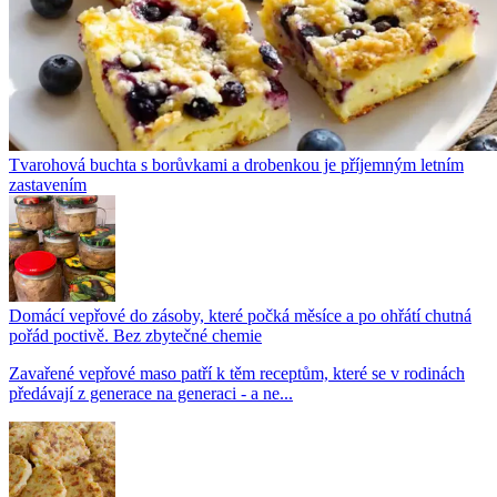
Tvarohová buchta s borůvkami a drobenkou je příjemným letním
zastavením
Domácí vepřové do zásoby, které počká měsíce a po ohřátí chutná
pořád poctivě. Bez zbytečné chemie
Zavařené vepřové maso patří k těm receptům, které se v rodinách
předávají z generace na generaci - a ne...