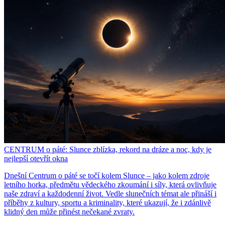
CENTRUM o páté: Slunce zblízka, rekord na dráze a noc, kdy je
nejlepší otevřít okna
Dnešní Centrum o páté se točí kolem Slunce – jako kolem zdroje
letního horka, předmětu vědeckého zkoumání i síly, která ovlivňuje
naše zdraví a každodenní život. Vedle slunečních témat ale přináší i
příběhy z kultury, sportu a kriminality, které ukazují, že i zdánlivě
klidný den může přinést nečekané zvraty.