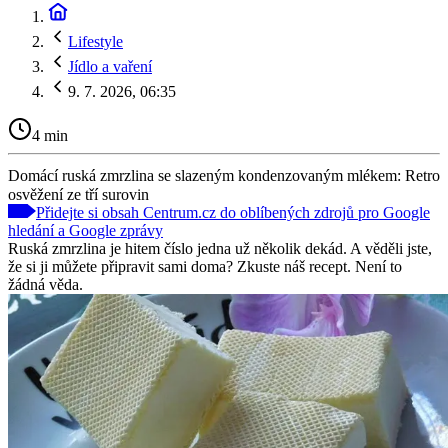
Lifestyle
Jídlo a vaření
9. 7. 2026, 06:35
4 min
Domácí ruská zmrzlina se slazeným kondenzovaným mlékem: Retro
osvěžení ze tří surovin
Přidejte si obsah Centrum.cz do oblíbených zdrojů pro Google
hledání a Google zprávy
Ruská zmrzlina je hitem číslo jedna už několik dekád. A věděli jste,
že si ji můžete připravit sami doma? Zkuste náš recept. Není to
žádná věda.