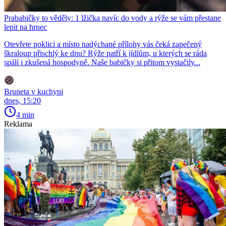
Prababičky to věděly: 1 lžička navíc do vody a rýže se vám přestane
lepit na hrnec
Otevřete poklici a místo nadýchané přílohy vás čeká zapečený
škraloup přischlý ke dnu? Rýže patří k jídlům, u kterých se ráda
spálí i zkušená hospodyně. Naše babičky si přitom vystačily...
Bruneta v kuchyni
dnes, 15:20
4 min
Reklama