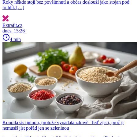
Roky někde stojí bez povšimnutí a občas doslouží jako stojan pod
truhlík […]
Extrafit.cz
dnes, 15:26
4 min
Koupila sis quinou, protože vypadala zdravě. Teď zjisti, proč ji
nemusíš jíst pořád jen se zeleninou