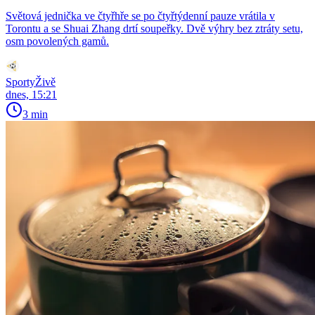
Světová jednička ve čtyřhře se po čtyřtýdenní pauze vrátila v
Torontu a se Shuai Zhang drtí soupeřky. Dvě výhry bez ztráty setu,
osm povolených gamů.
SportyŽivě
dnes, 15:21
3 min