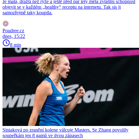
Je malá, dražší než rýže a ještě před pár lety měla zvláštní schopnost
objevit se v každém „healthy“ receptu na internetu. Tak sis ji
samozřejmě taky koupila.
Poudree.cz
dnes, 15:22
8 min
Siniaková po zranění kolene válcuje Masters. Se Zhang povolily
soupeřkám jen 8 gamů ve dvou zápasech