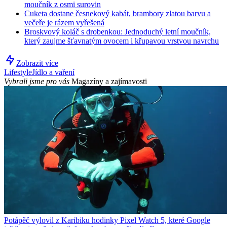
moučník z osmi surovin
Cuketa dostane česnekový kabát, brambory zlatou barvu a
večeře je rázem vyřešená
Broskvový koláč s drobenkou: Jednoduchý letní moučník,
který zaujme šťavnatým ovocem i křupavou vrstvou navrchu
Zobrazit více
Lifestyle
Jídlo a vaření
Vybrali jsme pro vás
Magazíny a zajímavosti
Potápěč vylovil z Karibiku hodinky Pixel Watch 5, které Google