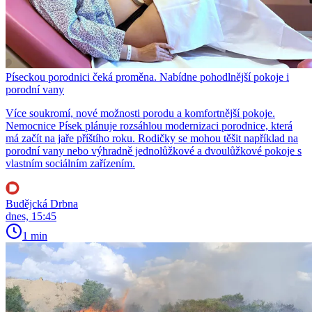
Píseckou porodnici čeká proměna. Nabídne pohodlnější pokoje i
porodní vany
Více soukromí, nové možnosti porodu a komfortnější pokoje.
Nemocnice Písek plánuje rozsáhlou modernizaci porodnice, která
má začít na jaře příštího roku. Rodičky se mohou těšit například na
porodní vany nebo výhradně jednolůžkové a dvoulůžkové pokoje s
vlastním sociálním zařízením.
Budějcká Drbna
dnes, 15:45
1 min