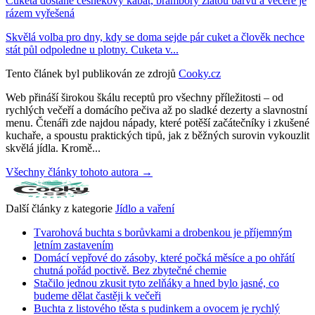
Cuketa dostane česnekový kabát, brambory zlatou barvu a večeře je
rázem vyřešená
Skvělá volba pro dny, kdy se doma sejde pár cuket a člověk nechce
stát půl odpoledne u plotny. Cuketa v...
Tento článek byl publikován ze zdrojů
Cooky.cz
Web přináší širokou škálu receptů pro všechny příležitosti – od
rychlých večeří a domácího pečiva až po sladké dezerty a slavnostní
menu. Čtenáři zde najdou nápady, které potěší začátečníky i zkušené
kuchaře, a spoustu praktických tipů, jak z běžných surovin vykouzlit
skvělá jídla. Kromě...
Všechny články tohoto autora →
Další články z kategorie
Jídlo a vaření
Tvarohová buchta s borůvkami a drobenkou je příjemným
letním zastavením
Domácí vepřové do zásoby, které počká měsíce a po ohřátí
chutná pořád poctivě. Bez zbytečné chemie
Stačilo jednou zkusit tyto zelňáky a hned bylo jasné, co
budeme dělat častěji k večeři
Buchta z listového těsta s pudinkem a ovocem je rychlý