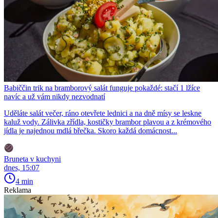
Babiččin trik na bramborový salát funguje pokaždé: stačí 1 lžíce
navíc a už vám nikdy nezvodnatí
Uděláte salát večer, ráno otevřete lednici a na dně mísy se leskne
kaluž vody. Zálivka zřídla, kostičky brambor plavou a z krémového
jídla je najednou mdlá břečka. Skoro každá domácnost...
Bruneta v kuchyni
dnes, 15:07
4 min
Reklama