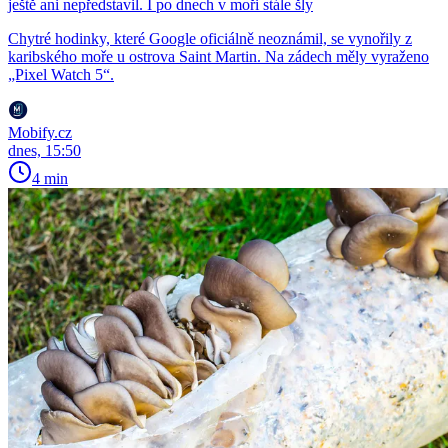
ještě ani nepředstavil. I po dnech v moři stále šly
Chytré hodinky, které Google oficiálně neoznámil, se vynořily z
karibského moře u ostrova Saint Martin. Na zádech měly vyraženo
„Pixel Watch 5“.
Mobify.cz
dnes, 15:50
4 min