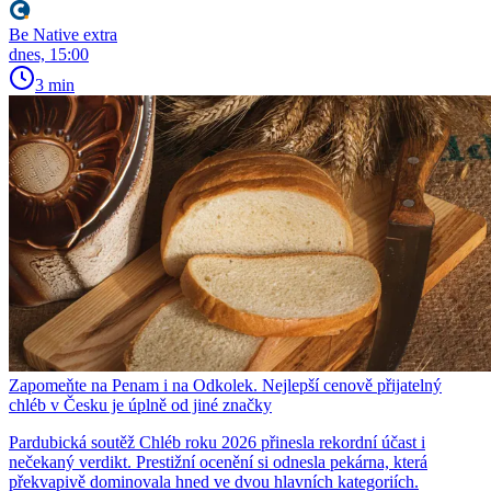
Be Native extra
dnes, 15:00
3 min
Zapomeňte na Penam i na Odkolek. Nejlepší cenově přijatelný
chléb v Česku je úplně od jiné značky
Pardubická soutěž Chléb roku 2026 přinesla rekordní účast i
nečekaný verdikt. Prestižní ocenění si odnesla pekárna, která
překvapivě dominovala hned ve dvou hlavních kategoriích.