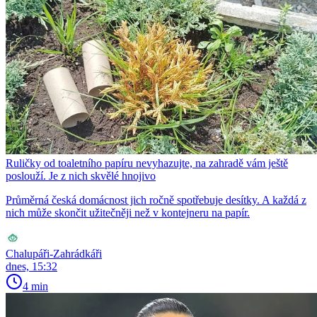
Ruličky od toaletního papíru nevyhazujte, na zahradě vám ještě
poslouží. Je z nich skvělé hnojivo
Průměrná česká domácnost jich ročně spotřebuje desítky. A každá z
nich může skončit užitečněji než v kontejneru na papír.
Chalupáři-Zahrádkáři
dnes, 15:32
4 min