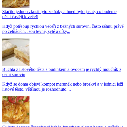
Stačilo jednou zkusit tyto zelňáky a hned bylo jasné, co budeme
dělat častěji k večeři
Když potřebuji rychlou večeři z běžných surovin, často sáhnu právě
po zelňácích. Jsou levné, syté a díky...
Buchta z listového těsta s pudinkem a ovocem je rychlý moučník z
osmi surovin
Když se doma objeví kompot meruněk nebo broskví a v lednici leží
listové těsto, většinou je rozhodnuto....