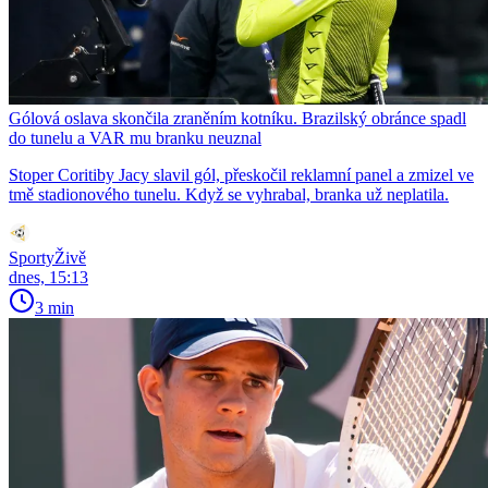
Gólová oslava skončila zraněním kotníku. Brazilský obránce spadl
do tunelu a VAR mu branku neuznal
Stoper Coritiby Jacy slavil gól, přeskočil reklamní panel a zmizel ve
tmě stadionového tunelu. Když se vyhrabal, branka už neplatila.
SportyŽivě
dnes, 15:13
3 min