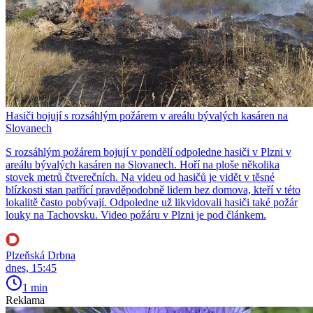
Hasiči bojují s rozsáhlým požárem v areálu bývalých kasáren na
Slovanech
S rozsáhlým požárem bojují v pondělí odpoledne hasiči v Plzni v
areálu bývalých kasáren na Slovanech. Hoří na ploše několika
stovek metrů čtverečních. Na videu od hasičů je vidět v těsné
blízkosti stan patřící pravděpodobně lidem bez domova, kteří v této
lokalitě často pobývají. Odpoledne už likvidovali hasiči také požár
louky na Tachovsku. Video požáru v Plzni je pod článkem.
Plzeňská Drbna
dnes, 15:45
1 min
Reklama