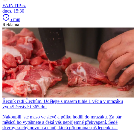
FAJNTIP.cz
dnes, 15:30
5 min
Reklama
Řezník radí Čechům. Udělejte s masem tuhle 1 věc a v mrazáku
vydrží čerstvé i 365 dní
Nakoupili jste maso ve slevě a půlku hodili do mrazáku. Za pár
měsíců ho vytáhnete a čeká vás nepříjemné překvapení. Šedé
skvrny, suchý povrch a chuť, která připomíná spíš lepenku....