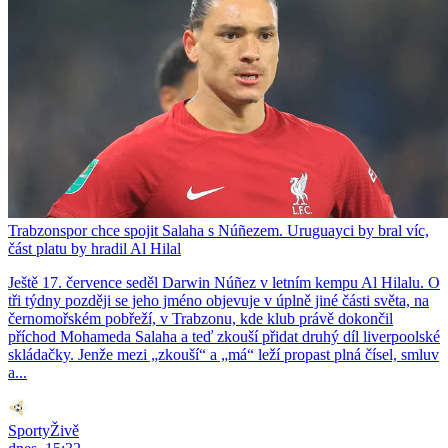
Trabzonspor chce spojit Salaha s Núñezem. Uruguayci by bral víc,
část platu by hradil Al Hilal
Ještě 17. července seděl Darwin Núñez v letním kempu Al Hilalu. O
tři týdny později se jeho jméno objevuje v úplně jiné části světa, na
černomořském pobřeží, v Trabzonu, kde klub právě dokončil
příchod Mohameda Salaha a teď zkouší přidat druhý díl liverpoolské
skládačky. Jenže mezi „zkouší“ a „má“ leží propast plná čísel, smluv
a...
SportyŽivě