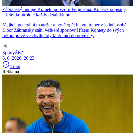
Zábranský buduje Kometu po vzoru Fergusona. Kučeřík popisuje,
jak šéf kontroluje každý detail klubu
Majitel, generální manažer a nově opět hlavní trenér v jedné osobě.
Libor Zábranský stáhl veškeré sportovní řízení Komety do svých
rukou právě ve chvíli, kdy klub míří do nové éry.
SportyŽivě
6. 8. 2026, 20:23
4 min
Reklama