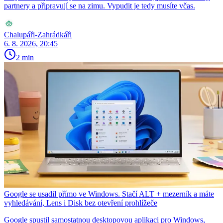
partnery a připravují se na zimu. Vypudit je tedy musíte včas.
Chalupáři-Zahrádkáři
6. 8. 2026, 20:45
2 min
Google se usadil přímo ve Windows. Stačí ALT + mezerník a máte
vyhledávání, Lens i Disk bez otevření prohlížeče
Google spustil samostatnou desktopovou aplikaci pro Windows,