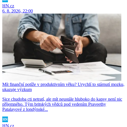
HN.cz
6. 8. 2026, 22:00
Mít finanční potíže v produktivním věku? Urychlí to stárnutí mozku,
ukazuje výzkum
Sice chudoba cti netratí, ale mít neustále hluboko do kapsy není nic
příjemného. Tým britských vědců pod vedením Praveethy
Patalayové z londýnské...
HN.cz