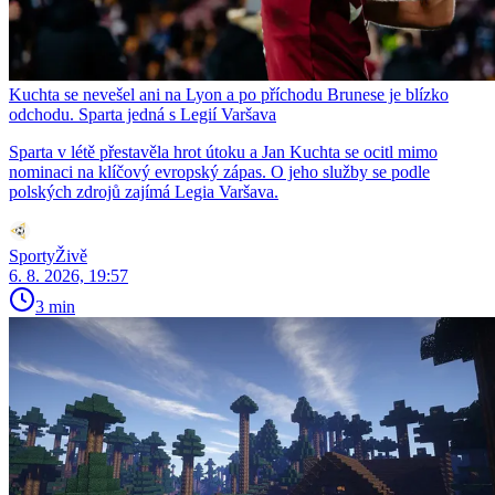
Kuchta se nevešel ani na Lyon a po příchodu Brunese je blízko
odchodu. Sparta jedná s Legií Varšava
Sparta v létě přestavěla hrot útoku a Jan Kuchta se ocitl mimo
nominaci na klíčový evropský zápas. O jeho služby se podle
polských zdrojů zajímá Legia Varšava.
SportyŽivě
6. 8. 2026, 19:57
3 min