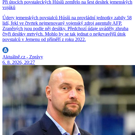
Při útocích povstaleckých Húsíů zemřelo na šest desítek jemenských
vojáků
Údery jemenských povstalců Húsíů na provládní jednotky zabily 58
lidí, řekl ve čtvrtek nejmenovaný vojenský zdroj agentuře AFP.
Zraněných jsou podle něj desítky. Předchozí údaje uváděly zhruba
čtyři desítky mrtvých. Mohlo by se tak jednat o nejkrvavější útok
povstalců v Jemenu od příměří z roku 2022.
Aktuálně.cz - Zprávy
6. 8. 2026, 20:27