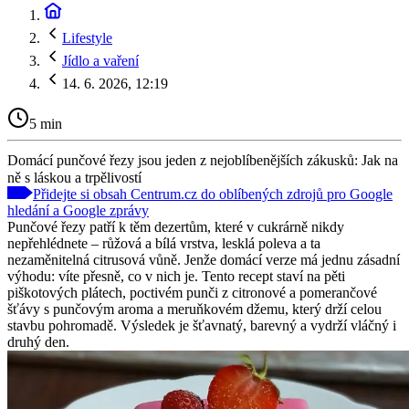
Lifestyle
Jídlo a vaření
14. 6. 2026, 12:19
5 min
Domácí punčové řezy jsou jeden z nejoblíbenějších zákusků: Jak na
ně s láskou a trpělivostí
Přidejte si obsah Centrum.cz do oblíbených zdrojů pro Google
hledání a Google zprávy
Punčové řezy patří k těm dezertům, které v cukrárně nikdy
nepřehlédnete – růžová a bílá vrstva, lesklá poleva a ta
nezaměnitelná citrusová vůně. Jenže domácí verze má jednu zásadní
výhodu: víte přesně, co v nich je. Tento recept staví na pěti
piškotových plátech, poctivém punči z citronové a pomerančové
šťávy s punčovým aroma a meruňkovém džemu, který drží celou
stavbu pohromadě. Výsledek je šťavnatý, barevný a vydrží vláčný i
druhý den.