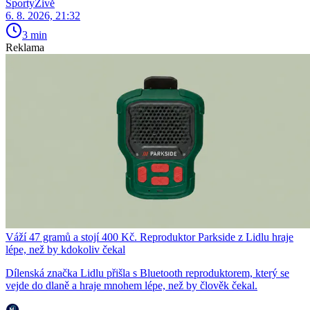
SportyŽivě
6. 8. 2026, 21:32
3 min
Reklama
Váží 47 gramů a stojí 400 Kč. Reproduktor Parkside z Lidlu hraje
lépe, než by kdokoliv čekal
Dílenská značka Lidlu přišla s Bluetooth reproduktorem, který se
vejde do dlaně a hraje mnohem lépe, než by člověk čekal.