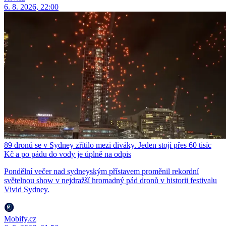
6. 8. 2026, 22:00
89 dronů se v Sydney zřítilo mezi diváky. Jeden stojí přes 60 tisíc
Kč a po pádu do vody je úplně na odpis
Pondělní večer nad sydneyským přístavem proměnil rekordní
světelnou show v nejdražší hromadný pád dronů v historii festivalu
Vivid Sydney.
Mobify.cz