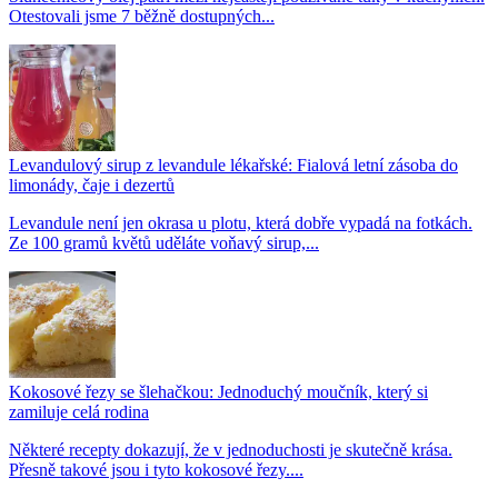
Otestovali jsme 7 běžně dostupných...
Levandulový sirup z levandule lékařské: Fialová letní zásoba do
limonády, čaje i dezertů
Levandule není jen okrasa u plotu, která dobře vypadá na fotkách.
Ze 100 gramů květů uděláte voňavý sirup,...
Kokosové řezy se šlehačkou: Jednoduchý moučník, který si
zamiluje celá rodina
Některé recepty dokazují, že v jednoduchosti je skutečně krása.
Přesně takové jsou i tyto kokosové řezy....