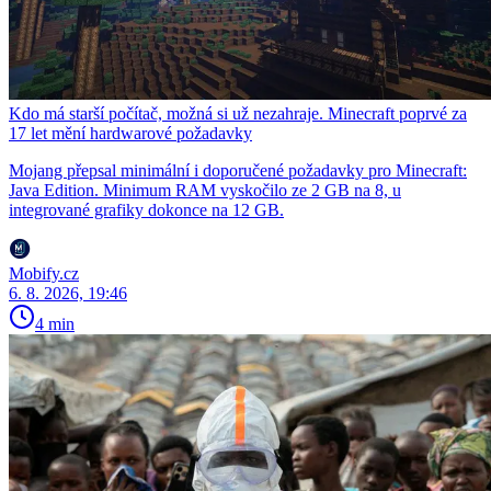
Kdo má starší počítač, možná si už nezahraje. Minecraft poprvé za
17 let mění hardwarové požadavky
Mojang přepsal minimální i doporučené požadavky pro Minecraft:
Java Edition. Minimum RAM vyskočilo ze 2 GB na 8, u
integrované grafiky dokonce na 12 GB.
Mobify.cz
6. 8. 2026, 19:46
4 min