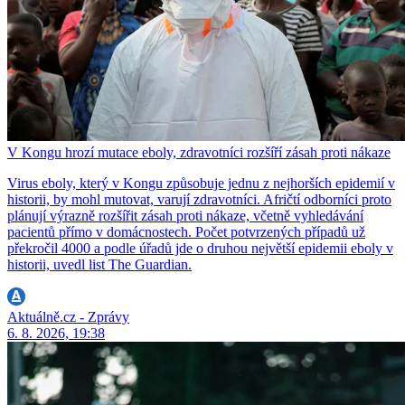
V Kongu hrozí mutace eboly, zdravotníci rozšíří zásah proti nákaze
Virus eboly, který v Kongu způsobuje jednu z nejhorších epidemií v
historii, by mohl mutovat, varují zdravotníci. Afričtí odborníci proto
plánují výrazně rozšířit zásah proti nákaze, včetně vyhledávání
pacientů přímo v domácnostech. Počet potvrzených případů už
překročil 4000 a podle úřadů jde o druhou největší epidemii eboly v
historii, uvedl list The Guardian.
Aktuálně.cz - Zprávy
6. 8. 2026, 19:38