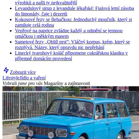
výrobků a našli ty nejkvalitnější
Levandulový sirup z levandule lékařské: Fialová letní zásoba
do limonády, čaje i dezertů
Kokosové řezy se šlehačkou: Jednoduchý moučník, který si
zamiluje celá rodina
Vepřové na paprice zvládne každý a odmění se jemnou
omáčkou i měkkým masem
Sametové řezy „Obliž prst”: Vláčný korpus, krém, který se
rozplývá. Název, který opravdu nic nepřehání
Linecký tvarohový koláč připomene cukrářskou klasiku v
příjemně domácím provedení
Zobrazit více
Lifestyle
Jídlo a vaření
Vybrali jsme pro vás
Magazíny a zajímavosti