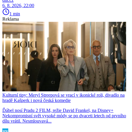
diit.cz
6. 8. 2026, 22:00
1 min
Reklama
Kulturní tipy: Meryl Streepová se vrací v ikonické roli, divadlo na
hradě Kašperk i nová česká komedie
Ďábel nosí Pradu 2 FILM, režie David Frankel, na Disney+
Nekompromisní svět vysoké módy se po dvaceti letech od prvního
dílu vrátil. Nesmlouvavá...