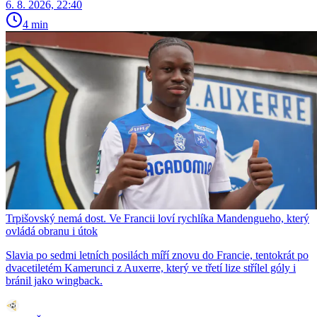
6. 8. 2026, 22:40
4 min
Trpišovský nemá dost. Ve Francii loví rychlíka Mandengueho, který
ovládá obranu i útok
Slavia po sedmi letních posilách míří znovu do Francie, tentokrát po
dvacetiletém Kamerunci z Auxerre, který ve třetí lize střílel góly i
bránil jako wingback.