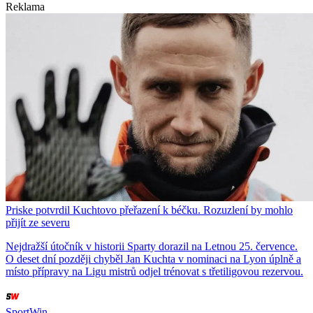
Reklama
Priske potvrdil Kuchtovo přeřazení k béčku. Rozuzlení by mohlo
přijít ze severu
Nejdražší útočník v historii Sparty dorazil na Letnou 25. července.
O deset dní později chyběl Jan Kuchta v nominaci na Lyon úplně a
místo přípravy na Ligu mistrů odjel trénovat s třetiligovou rezervou.
SportWin