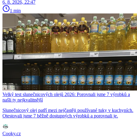
6. 8. 2026, 22:47
1 min
Velký test slunečnicových olejů 2026: Porovnali jsme 7 výrobků a
našli ty nejkvalitnější
Slunečnicový olej patří mezi nejčastěji používané tuky v kuchyních.
Otestovali jsme 7 běžně dostupných výrobků a porovnali je.
Cooky.cz