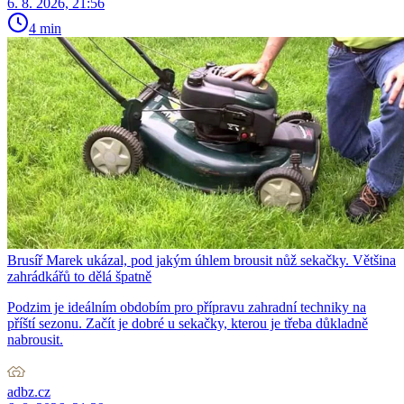
6. 8. 2026, 21:56
4 min
Brusíř Marek ukázal, pod jakým úhlem brousit nůž sekačky. Většina
zahrádkářů to dělá špatně
Podzim je ideálním obdobím pro přípravu zahradní techniky na
příští sezonu. Začít je dobré u sekačky, kterou je třeba důkladně
nabrousit.
adbz.cz