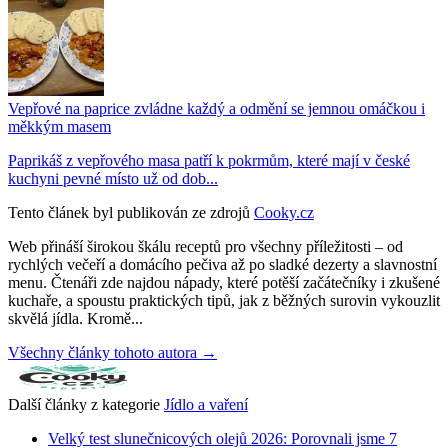
Vepřové na paprice zvládne každý a odmění se jemnou omáčkou i
měkkým masem
Paprikáš z vepřového masa patří k pokrmům, které mají v české
kuchyni pevné místo už od dob...
Tento článek byl publikován ze zdrojů
Cooky.cz
Web přináší širokou škálu receptů pro všechny příležitosti – od
rychlých večeří a domácího pečiva až po sladké dezerty a slavnostní
menu. Čtenáři zde najdou nápady, které potěší začátečníky i zkušené
kuchaře, a spoustu praktických tipů, jak z běžných surovin vykouzlit
skvělá jídla. Kromě...
Všechny články tohoto autora →
Další články z kategorie
Jídlo a vaření
Velký test slunečnicových olejů 2026: Porovnali jsme 7