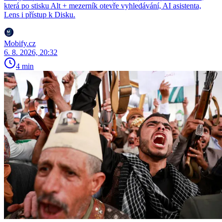
která po stisku Alt + mezerník otevře vyhledávání, AI asistenta,
Lens i přístup k Disku.
Mobify.cz
6. 8. 2026, 20:32
4 min