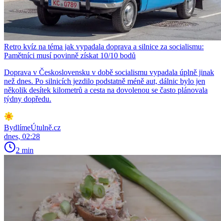
Retro kvíz na téma jak vypadala doprava a silnice za socialismu:
Pamětníci musí povinně získat 10/10 bodů
Doprava v Československu v době socialismu vypadala úplně jinak
než dnes. Po silnicích jezdilo podstatně méně aut, dálnic bylo jen
několik desítek kilometrů a cesta na dovolenou se často plánovala
týdny dopředu.
BydlímeÚtulně.cz
dnes, 02:28
2 min