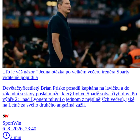
„To je váš názor." Jedna otázka po velkém večeru trenéra Sparty
viditelně popudila
Devětačtyřicetiletý Brian Priske posadil kapitána na lavičku a do
základní sestavy poslal muže, který byl ve Spartě sotva čtyři dny. Po
výhře 2:1 nad Lyonem mluvil o jednom z nejsilnějších večerů, jaké
na Letné za svého druhého angažmá zažil.
SportWin
6. 8. 2026, 23:40
2 min