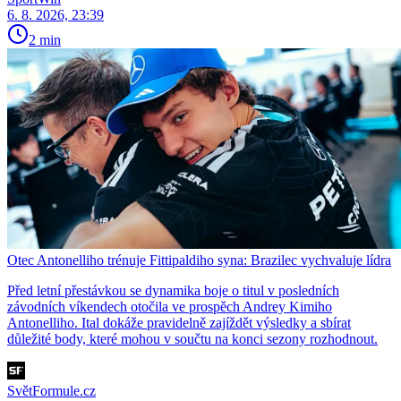
6. 8. 2026, 23:39
2 min
Otec Antonelliho trénuje Fittipaldiho syna: Brazilec vychvaluje lídra
Před letní přestávkou se dynamika boje o titul v posledních
závodních víkendech otočila ve prospěch Andrey Kimiho
Antonelliho. Ital dokáže pravidelně zajíždět výsledky a sbírat
důležité body, které mohou v součtu na konci sezony rozhodnout.
SvětFormule.cz