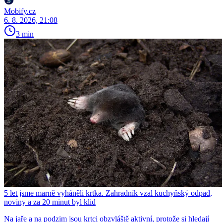
Mobify.cz
6. 8. 2026, 21:08
3 min
5 let jsme marně vyháněli krtka. Zahradník vzal kuchyňský odpad,
noviny a za 20 minut byl klid
Na jaře a na podzim jsou krtci obzvláště aktivní, protože si hledají