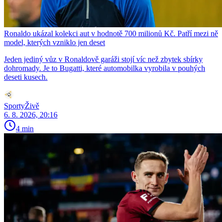
Ronaldo ukázal kolekci aut v hodnotě 700 milionů Kč. Patří mezi ně
model, kterých vzniklo jen deset
Jeden jediný vůz v Ronaldově garáži stojí víc než zbytek sbírky
dohromady. Je to Bugatti, které automobilka vyrobila v pouhých
deseti kusech.
SportyŽivě
6. 8. 2026, 20:16
4 min