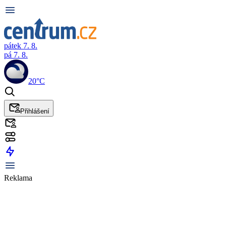
pátek 7. 8.
pá 7. 8.
20°C
Přihlášení
Reklama