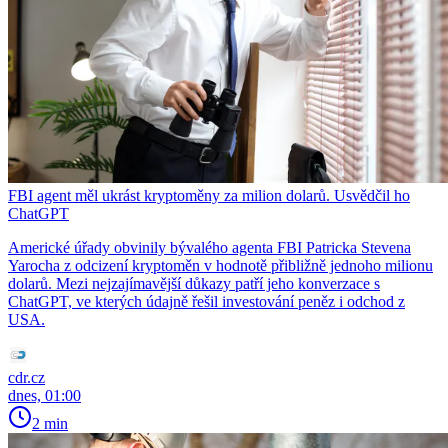
FBI agent měl ukrást kryptoměny za milion dolarů. Usvědčil ho
ChatGPT
Americké úřady obvinily bývalého agenta FBI Patricka Stevena
Yarocha z odcizení kryptoměn v hodnotě přibližně jednoho milionu
dolarů. Mezi nejzajímavější důkazy patří jeho konverzace s
ChatGPT, ve kterých údajně řešil investování peněz i odchod z
USA.
cdr.cz
dnes, 01:00
2 min