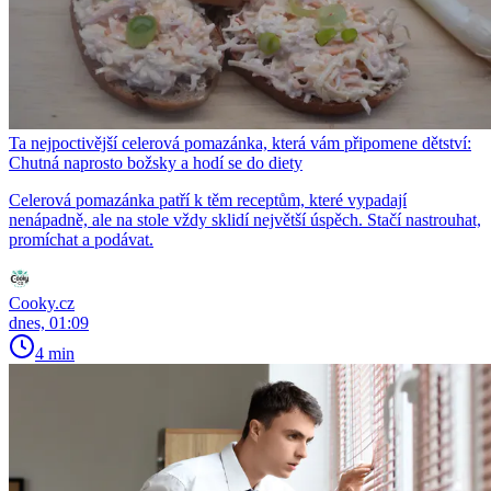
Ta nejpoctivější celerová pomazánka, která vám připomene dětství:
Chutná naprosto božsky a hodí se do diety
Celerová pomazánka patří k těm receptům, které vypadají
nenápadně, ale na stole vždy sklidí největší úspěch. Stačí nastrouhat,
promíchat a podávat.
Cooky.cz
dnes, 01:09
4 min