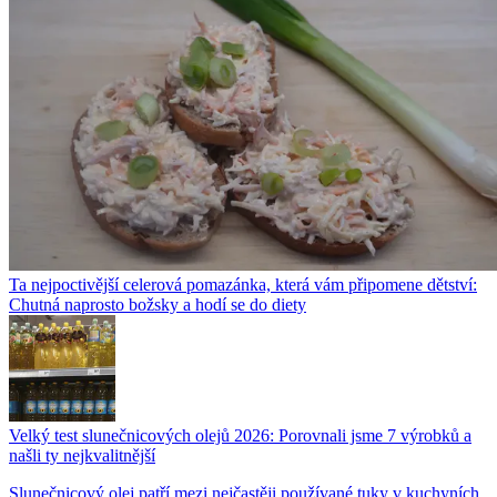
Ta nejpoctivější celerová pomazánka, která vám připomene dětství:
Chutná naprosto božsky a hodí se do diety
Velký test slunečnicových olejů 2026: Porovnali jsme 7 výrobků a
našli ty nejkvalitnější
Slunečnicový olej patří mezi nejčastěji používané tuky v kuchyních.