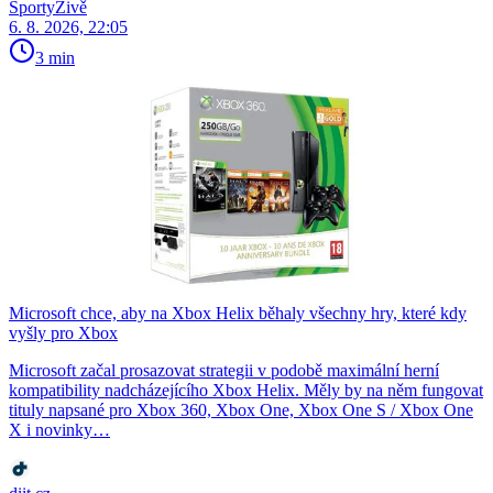
SportyŽivě
6. 8. 2026, 22:05
3 min
Microsoft chce, aby na Xbox Helix běhaly všechny hry, které kdy
vyšly pro Xbox
Microsoft začal prosazovat strategii v podobě maximální herní
kompatibility nadcházejícího Xbox Helix. Měly by na něm fungovat
tituly napsané pro Xbox 360, Xbox One, Xbox One S / Xbox One
X i novinky…