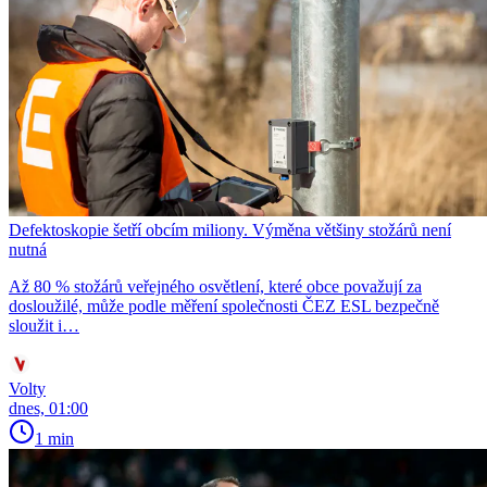
Defektoskopie šetří obcím miliony. Výměna většiny stožárů není
nutná
Až 80 % stožárů veřejného osvětlení, které obce považují za
dosloužilé, může podle měření společnosti ČEZ ESL bezpečně
sloužit i…
Volty
dnes, 01:00
1 min