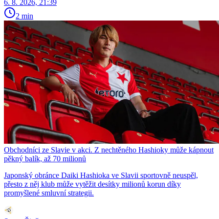
6. 8. 2026, 21:39
2 min
Obchodníci ze Slavie v akci. Z nechtěného Hashioky může kápnout
pěkný balík, až 70 milionů
Japonský obránce Daiki Hashioka ve Slavii sportovně neuspěl,
přesto z něj klub může vytěžit desítky milionů korun díky
promyšlené smluvní strategii.