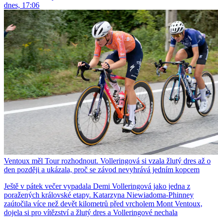
dnes, 17:06
Ventoux měl Tour rozhodnout. Volleringová si vzala žlutý dres až o
den později a ukázala, proč se závod nevyhrává jedním kopcem
Ještě v pátek večer vypadala Demi Volleringová jako jedna z
poražených královské etapy. Katarzyna Niewiadoma-Phinney
zaútočila více než devět kilometrů před vrcholem Mont Ventoux,
dojela si pro vítězství a žlutý dres a Volleringové nechala