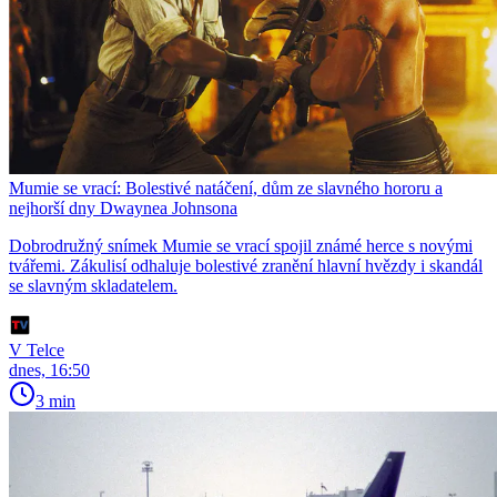
Mumie se vrací: Bolestivé natáčení, dům ze slavného hororu a
nejhorší dny Dwaynea Johnsona
Dobrodružný snímek Mumie se vrací spojil známé herce s novými
tvářemi. Zákulisí odhaluje bolestivé zranění hlavní hvězdy i skandál
se slavným skladatelem.
V Telce
dnes, 16:50
3 min