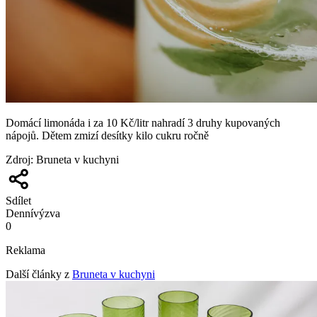
Domácí limonáda i za 10 Kč/litr nahradí 3 druhy kupovaných
nápojů. Dětem zmizí desítky kilo cukru ročně
Zdroj
:
Bruneta v kuchyni
Sdílet
Denní
výzva
0
Reklama
Další články z
Bruneta v kuchyni