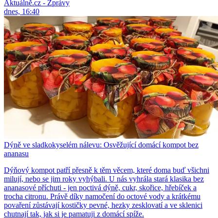
Aktuálně.cz - Zprávy
dnes, 16:40
Dýně ve sladkokyselém nálevu: Osvěžující domácí kompot bez
ananasu
Dýňový kompot patří přesně k těm věcem, které doma buď všichni
milují, nebo se jim roky vyhýbali. U nás vyhrála stará klasika bez
ananasové příchuti - jen poctivá dýně, cukr, skořice, hřebíček a
trocha citronu. Právě díky namočení do octové vody a krátkému
povaření zůstávají kostičky pevné, hezky zesklovatí a ve sklenici
chutnají tak, jak si je pamatuji z domácí spíže.