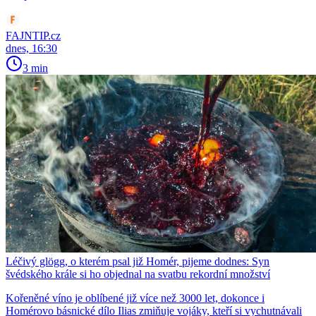
FAJNTIP.cz
dnes, 16:30
3 min
Léčivý glögg, o kterém psal již Homér, pijeme dodnes: Syn
švédského krále si ho objednal na svatbu rekordní množství
Kořeněné víno je oblíbené již více než 3000 let, dokonce i
Homérovo básnické dílo Ilias zmiňuje vojáky, kteří si vychutnávali