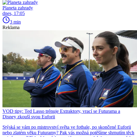
Planeta zahrady
dnes, 17:05
3 min
Reklama
VOD tipy: Ted Lasso trénuje Extraktory, vrací se Futurama a
Disney zkouší svou Euforii
Stýská se vám po mistrovství světa ve fotbale, po skončené Euforii
nebo zlatém věku Futuramy? Pak vás možná potěšíme shrnutím těch