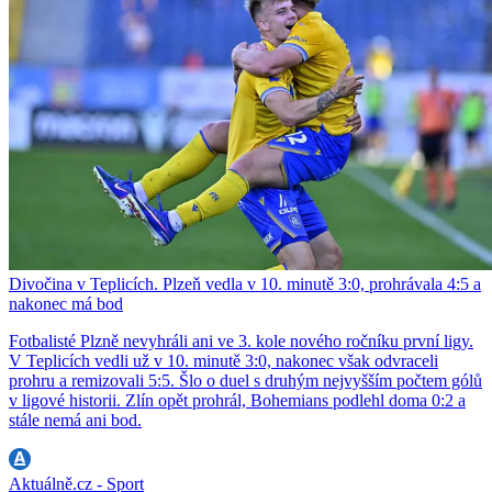
Divočina v Teplicích. Plzeň vedla v 10. minutě 3:0, prohrávala 4:5 a
nakonec má bod
Fotbalisté Plzně nevyhráli ani ve 3. kole nového ročníku první ligy.
V Teplicích vedli už v 10. minutě 3:0, nakonec však odvraceli
prohru a remizovali 5:5. Šlo o duel s druhým nejvyšším počtem gólů
v ligové historii. Zlín opět prohrál, Bohemians podlehl doma 0:2 a
stále nemá ani bod.
Aktuálně.cz - Sport