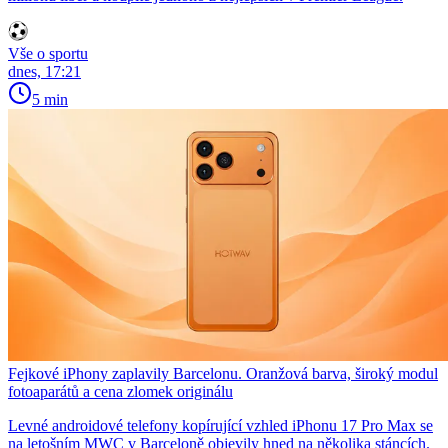
Vše o sportu
dnes, 17:21
5 min
Fejkové iPhony zaplavily Barcelonu. Oranžová barva, široký modul
fotoaparátů a cena zlomek originálu
Levné androidové telefony kopírující vzhled iPhonu 17 Pro Max se
na letošním MWC v Barceloně objevily hned na několika stáncích.