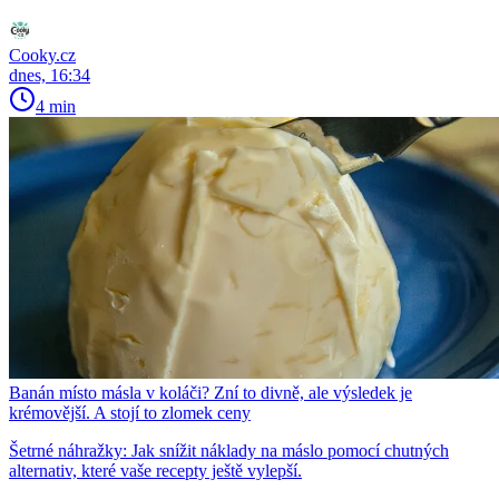
Cooky.cz
dnes, 16:34
4 min
Banán místo másla v koláči? Zní to divně, ale výsledek je
krémovější. A stojí to zlomek ceny
Šetrné náhražky: Jak snížit náklady na máslo pomocí chutných
alternativ, které vaše recepty ještě vylepší.