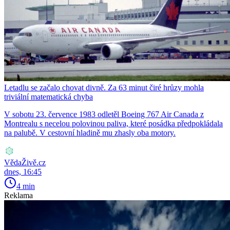
Letadlu se začalo chovat divně. Za 63 minut čiré hrůzy mohla
triviální matematická chyba
V sobotu 23. července 1983 odletěl Boeing 767 Air Canada z
Montrealu s necelou polovinou paliva, které posádka předpokládala
na palubě. V cestovní hladině mu zhasly oba motory.
VědaŽivě.cz
dnes, 16:45
4 min
Reklama