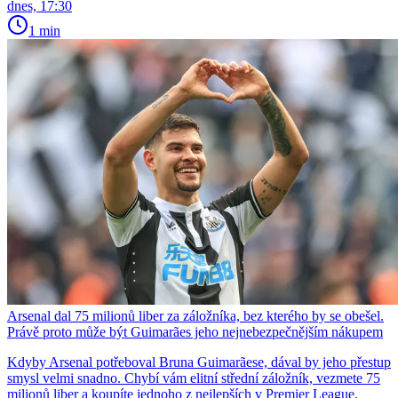
dnes, 17:30
1 min
Arsenal dal 75 milionů liber za záložníka, bez kterého by se obešel.
Právě proto může být Guimarães jeho nejnebezpečnějším nákupem
Kdyby Arsenal potřeboval Bruna Guimarãese, dával by jeho přestup
smysl velmi snadno. Chybí vám elitní střední záložník, vezmete 75
milionů liber a koupíte jednoho z nejlepších v Premier League.