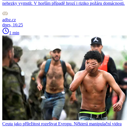
nehezky vymstít. V horším případě hrozí i riziko požáru domácnosti.
adbz.cz
dnes, 16:25
1 min
Ceuta jako příležitost rozeštvat Evropu. Některá manipulační videa