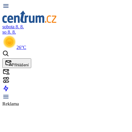
sobota 8. 8.
so 8. 8.
26°C
Přihlášení
Reklama