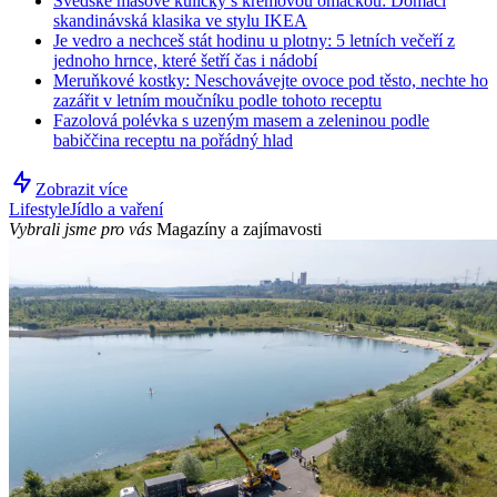
Švédské masové kuličky s krémovou omáčkou: Domácí
skandinávská klasika ve stylu IKEA
Je vedro a nechceš stát hodinu u plotny: 5 letních večeří z
jednoho hrnce, které šetří čas i nádobí
Meruňkové kostky: Neschovávejte ovoce pod těsto, nechte ho
zazářit v letním moučníku podle tohoto receptu
Fazolová polévka s uzeným masem a zeleninou podle
babiččina receptu na pořádný hlad
Zobrazit více
Lifestyle
Jídlo a vaření
Vybrali jsme pro vás
Magazíny a zajímavosti