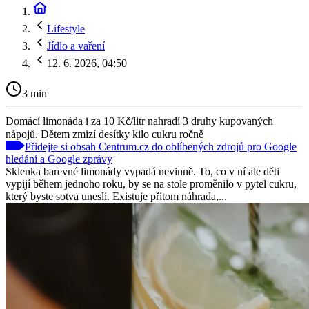
Lifestyle
Jídlo a vaření
12. 6. 2026, 04:50
3 min
Domácí limonáda i za 10 Kč/litr nahradí 3 druhy kupovaných
nápojů. Dětem zmizí desítky kilo cukru ročně
Přidejte si obsah Centrum.cz do oblíbených zdrojů pro Google
hledání a Google zprávy
Sklenka barevné limonády vypadá nevinně. To, co v ní ale děti
vypijí během jednoho roku, by se na stole proměnilo v pytel cukru,
který byste sotva unesli. Existuje přitom náhrada,...