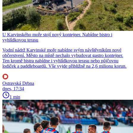
U Karvinského moře stojí nový kontejner. Nabídne bistro i
vyhlídkovou terasu
Vodní nádrž Karvinské moře nabídne svým návštěvníkům nové
občerstvení. Město na místě nechalo vybudovat gastro kontejner.
Ten kromě bistra nabídne i vyhlídkovou terasu nebo půjčovnu
lodiček a paddleboardů. Vše vyjde přibližně na 2,6 milionu korun.
Ostravská Drbna
dnes, 17:34
1 min