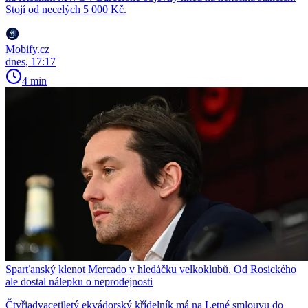
Stojí od necelých 5 000 Kč.
Mobify.cz
dnes, 17:17
4 min
Sparťanský klenot Mercado v hledáčku velkoklubů. Od Rosického
ale dostal nálepku o neprodejnosti
Čtyřiadvacetiletý ekvádorský křídelník má na Letné smlouvu do