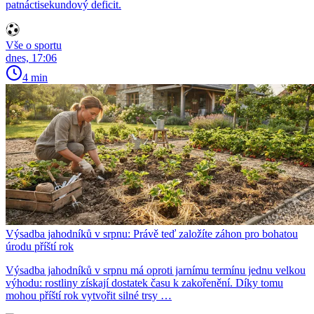
patnáctisekundový deficit.
Vše o sportu
dnes, 17:06
4 min
Výsadba jahodníků v srpnu: Právě teď založíte záhon pro bohatou
úrodu příští rok
Výsadba jahodníků v srpnu má oproti jarnímu termínu jednu velkou
výhodu: rostliny získají dostatek času k zakořenění. Díky tomu
mohou příští rok vytvořit silné trsy …