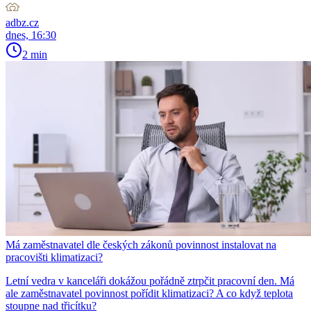
adbz.cz
dnes, 16:30
2 min
Má zaměstnavatel dle českých zákonů povinnost instalovat na
pracovišti klimatizaci?
Letní vedra v kanceláři dokážou pořádně ztrpčit pracovní den. Má
ale zaměstnavatel povinnost pořídit klimatizaci? A co když teplota
stoupne nad třicítku?