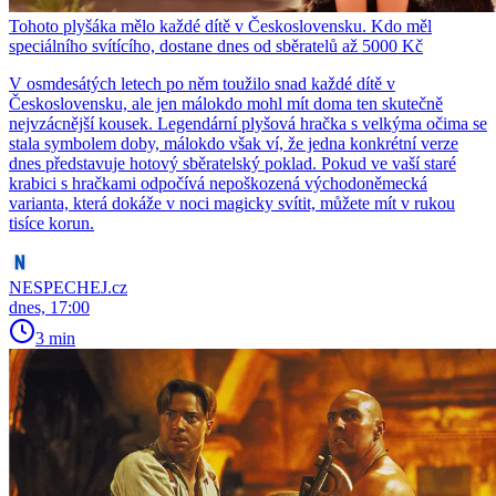
Tohoto plyšáka mělo každé dítě v Československu. Kdo měl
speciálního svítícího, dostane dnes od sběratelů až 5000 Kč
V osmdesátých letech po něm toužilo snad každé dítě v
Československu, ale jen málokdo mohl mít doma ten skutečně
nejvzácnější kousek. Legendární plyšová hračka s velkýma očima se
stala symbolem doby, málokdo však ví, že jedna konkrétní verze
dnes představuje hotový sběratelský poklad. Pokud ve vaší staré
krabici s hračkami odpočívá nepoškozená východoněmecká
varianta, která dokáže v noci magicky svítit, můžete mít v rukou
tisíce korun.
NESPECHEJ.cz
dnes, 17:00
3 min