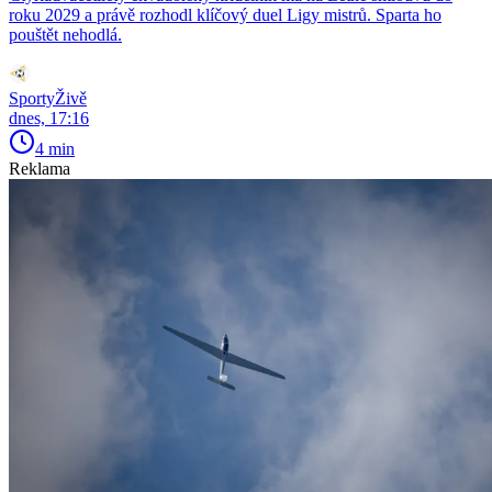
roku 2029 a právě rozhodl klíčový duel Ligy mistrů. Sparta ho
pouštět nehodlá.
SportyŽivě
dnes, 17:16
4 min
Reklama