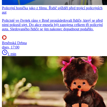
Policejní honička jako z filmu. Řidič ujížděl před trojicí policejních
aut
Policisté ve čtvrtek ráno v Brně pronásledovali řidiče, který se před
nimi pokusil ujet. Do akce musela být zapojena celkem tři policejní
auta. Sledovaného řidiče se jim nakonec dopadnout podařilo.
Brněnská Drbna
dnes, 17:00
1 min