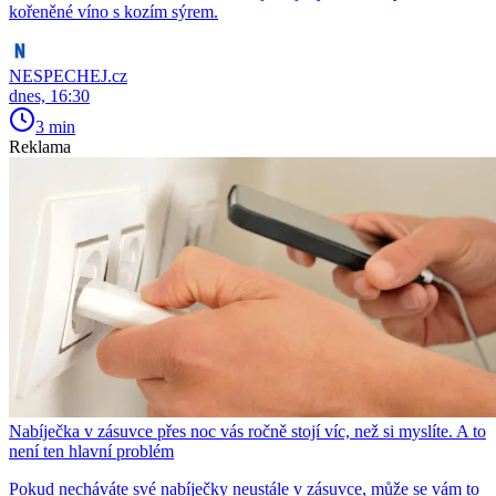
kořeněné víno s kozím sýrem.
NESPECHEJ.cz
dnes, 16:30
3 min
Reklama
Nabíječka v zásuvce přes noc vás ročně stojí víc, než si myslíte. A to
není ten hlavní problém
Pokud necháváte své nabíječky neustále v zásuvce, může se vám to