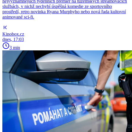
nejvýznamnějších týdenních premiér na tuzemských streamovacích
službách, v nichž nechybí úspěšná komedie ze sportovního
prostředí, retro novinka Ryana Murphyho nebo nová řada kultovní
animované sci-fi.
Kinobox.cz
dnes, 17:03
3 min