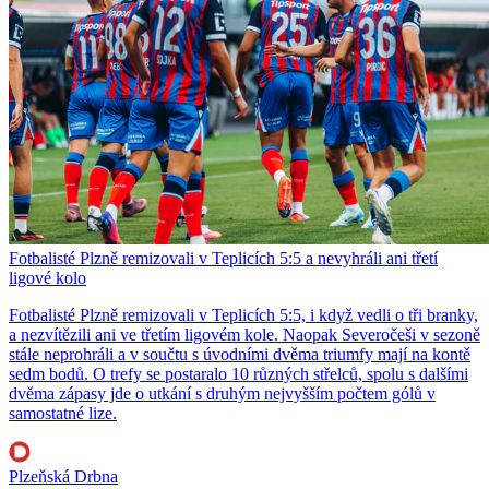
Fotbalisté Plzně remizovali v Teplicích 5:5 a nevyhráli ani třetí
ligové kolo
Fotbalisté Plzně remizovali v Teplicích 5:5, i když vedli o tři branky,
a nezvítězili ani ve třetím ligovém kole. Naopak Severočeši v sezoně
stále neprohráli a v součtu s úvodními dvěma triumfy mají na kontě
sedm bodů. O trefy se postaralo 10 různých střelců, spolu s dalšími
dvěma zápasy jde o utkání s druhým nejvyšším počtem gólů v
samostatné lize.
Plzeňská Drbna