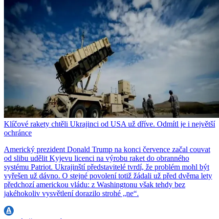
Klíčové rakety chtěli Ukrajinci od USA už dříve. Odmítl je i největší
ochránce
Americký prezident Donald Trump na konci července začal couvat
od slibu udělit Kyjevu licenci na výrobu raket do obranného
systému Patriot. Ukrajinští představitelé tvrdí, že problém mohl být
vyřešen už dávno. O stejné povolení totiž žádali už před dvěma lety
předchozí americkou vládu: z Washingtonu však tehdy bez
jakéhokoliv vysvětlení dorazilo strohé „ne“.