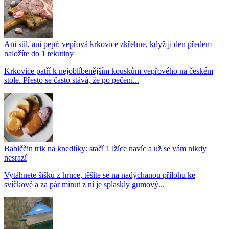
Ani sůl, ani pepř: vepřová krkovice zkřehne, když ji den předem
naložíte do 1 tekutiny
Krkovice patří k nejoblíbenějším kouskům vepřového na českém
stole. Přesto se často stává, že po pečení...
Babiččin trik na knedlíky: stačí 1 lžíce navíc a už se vám nikdy
nesrazí
Vytáhnete šišku z hrnce, těšíte se na nadýchanou přílohu ke
svíčkové a za pár minut z ní je splasklý gumový...