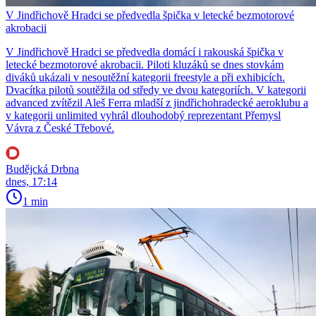
V Jindřichově Hradci se předvedla špička v letecké bezmotorové
akrobacii
V Jindřichově Hradci se předvedla domácí i rakouská špička v
letecké bezmotorové akrobacii. Piloti kluzáků se dnes stovkám
diváků ukázali v nesoutěžní kategorii freestyle a při exhibicích.
Dvacítka pilotů soutěžila od středy ve dvou kategoriích. V kategorii
advanced zvítězil Aleš Ferra mladší z jindřichohradecké aeroklubu a
v kategorii unlimited vyhrál dlouhodobý reprezentant Přemysl
Vávra z České Třebové.
Budějcká Drbna
dnes, 17:14
1 min