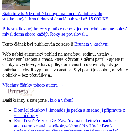
Stálo to v každé druhé kuchyni na lince. Za tuhle sadu
smaltovaných hrnců dnes sběratelé nabízejí až 15 000 Kč
Bílý smaltovaný hrnec s puntíky nebo v jednoduché barevné polevě
míval doma skoro každý. Roky se povaloval...
Tento článek byl publikován ze zdrojů
Bruneta v kuchyni
Web nabízí autentický pohled na mateřství, rodinu, vztahy i
každodenní radosti a chaos, které k životu s dětmi patří. Najdete tu
články o výchově, zdraví, jídle, domácnosti i o chvílích, kdy je
potřeba na chvíli vypnout a zasmát se. Styl psaní je osobní, otevřený
a blízký – bez přetvářky a...
Všechny články tohoto autora →
Další články z kategorie
Jídlo a vaření
Domácí okurková limonáda je pecka a snadno ji připravíte z
vlastní úrody
Rychlá večeře ze spíže: Zavařovaná cuketová omáčka s
ananasem ve stylu sladkokyselé omáčky Uncle Ben’s