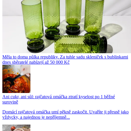
Měla to doma půlka republiky. Za tuhle sadu skleniček s bublinkami
dnes sběratelé nabízejí až 50 000 Kč
Ani cukr, ani sůl: rajčatová omáčka ztratí kyselost po 1 běžné
surovině
Domácí rajčatová omáčka umí pěkně zaskočit. Uvaříte ji přesně jako
vždycky, a najednou je nepříjemně...