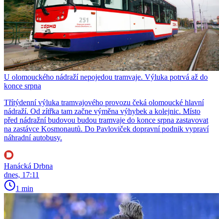
U olomouckého nádraží nepojedou tramvaje. Výluka potrvá až do
konce srpna
Třítýdenní výluka tramvajového provozu čeká olomoucké hlavní
nádraží. Od zítřka tam začne výměna výhybek a kolejnic. Místo
před nádražní budovou budou tramvaje do konce srpna zastavovat
na zastávce Kosmonautů. Do Pavloviček dopravní podnik vypraví
náhradní autobusy.
Hanácká Drbna
dnes, 17:11
1 min