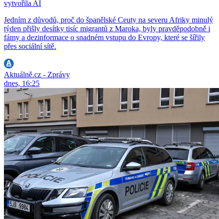
vytvořila AI
Jedním z důvodů, proč do španělské Ceuty na severu Afriky minulý
týden přišly desítky tisíc migrantů z Maroka, byly pravděpodobně i
fámy a dezinformace o snadném vstupu do Evropy, které se šířily
přes sociální sítě.
Aktuálně.cz - Zprávy
dnes, 16:25