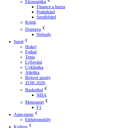
Ekonomika
Finance a burza
Podnikání
Spotřebitel
Krimi
Doprava
Nehody
Sport
Hokej
Fotbal
Tenis
Lyžování
Cyklistika
Atletika
Bojové sporty
ZOH 2026
Basketbal
NBA
Motosport
F1
Auto-moto
Elektromobily
Kultura