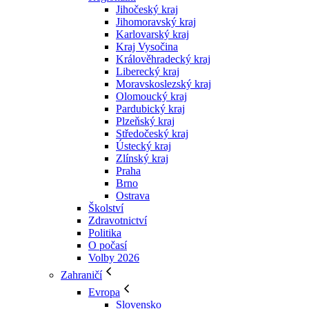
Jihočeský kraj
Jihomoravský kraj
Karlovarský kraj
Kraj Vysočina
Králověhradecký kraj
Liberecký kraj
Moravskoslezský kraj
Olomoucký kraj
Pardubický kraj
Plzeňský kraj
Středočeský kraj
Ústecký kraj
Zlínský kraj
Praha
Brno
Ostrava
Školství
Zdravotnictví
Politika
O počasí
Volby 2026
Zahraničí
Evropa
Slovensko