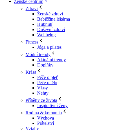
Ženské centrum
Zdraví
Ženské zdraví
Babiččina lékárna
Hubnutí
Duševní zdraví
Wellbeing
Fitness
Jóga a pilates
Módní trendy
Aktuální trendy
Doplňky
Krása
Péče o pleť
Péče o tělo
Vlasy
Nehty
Příběhy ze života
Inspirativní ženy
Rodina & komunita
Výchova
Přátelství
Vztahy