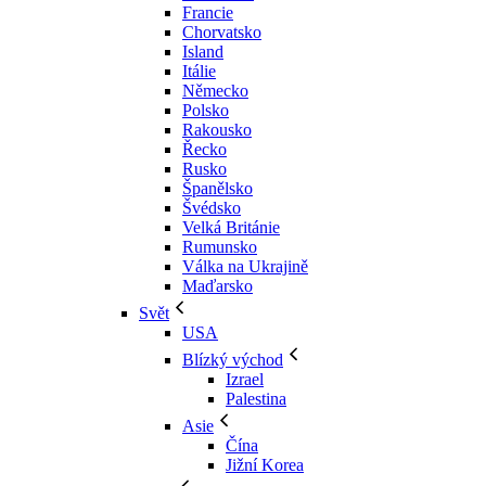
Francie
Chorvatsko
Island
Itálie
Německo
Polsko
Rakousko
Řecko
Rusko
Španělsko
Švédsko
Velká Británie
Rumunsko
Válka na Ukrajině
Maďarsko
Svět
USA
Blízký východ
Izrael
Palestina
Asie
Čína
Jižní Korea