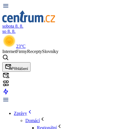
sobota 8. 8.
so 8. 8.
23°C
Internet
Firmy
Recepty
Slovníky
Přihlášení
Zprávy
Domácí
Regionální