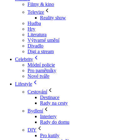
Filmy & kino
Televize
Reality show
Hudba
Hry
Literatura
Výtvarné umění
Divadlo
Digi a stream
Celebrity
Módní policie
Pro pamětníky
Nové tváře
Lifestyle
Cestování
Destinace
Rady na cesty
Bydlení
Interiery
Rady do domu
DIY
Pro kutily