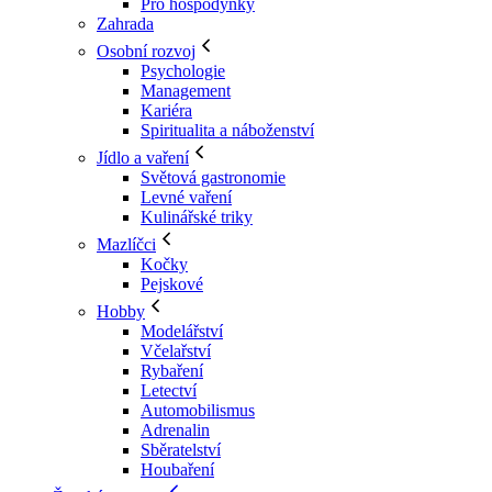
Pro hospodyňky
Zahrada
Osobní rozvoj
Psychologie
Management
Kariéra
Spiritualita a náboženství
Jídlo a vaření
Světová gastronomie
Levné vaření
Kulinářské triky
Mazlíčci
Kočky
Pejskové
Hobby
Modelářství
Včelařství
Rybaření
Letectví
Automobilismus
Adrenalin
Sběratelství
Houbaření