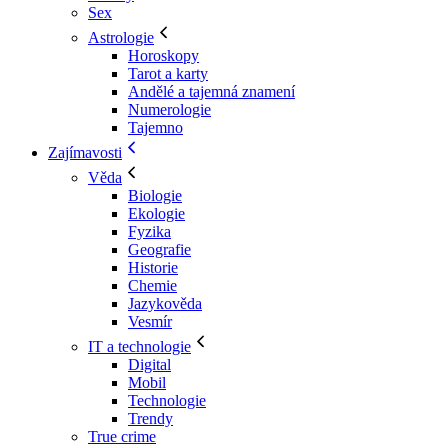
Sex
Astrologie
Horoskopy
Tarot a karty
Andělé a tajemná znamení
Numerologie
Tajemno
Zajímavosti
Věda
Biologie
Ekologie
Fyzika
Geografie
Historie
Chemie
Jazykověda
Vesmír
IT a technologie
Digital
Mobil
Technologie
Trendy
True crime