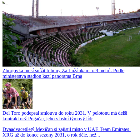
Zbrojovka musí snížit tribuny Za Lužánkami o 9 metrů. Podle
ministerstva stadion kazí panorama Brna
Del Toro podepsal smlouvu do roku 2031. V pelotonu má delší
kontrakt než Pogačar, jeho vlastní týmový lídr
Dvaadvacetiletý Mexičan si zajistil místo v UAE Team Emirates-
XRG až do konce sezony 2031, o rok déle, než...