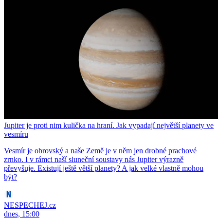
Jupiter je proti nim kulička na hraní. Jak vypadají největší planety ve
vesmíru
Vesmír je obrovský a naše Země je v něm jen drobné prachové
zrnko. I v rámci naší sluneční soustavy nás Jupiter výrazně
převyšuje. Existují ještě větší planety? A jak velké vlastně mohou
být?
NESPECHEJ.cz
dnes, 15:00