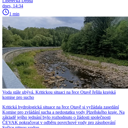
Liberecká Drbna
dnes, 14:34
1 min
Voda stále ubývá. Kritickou situaci na řece Otavě řešila krajská
komise pro sucho
Kritická hydrologická situace na řece Otavě si vyžádala zasedání
Komise pro zvládání sucha a nedostatku vody Plzeňského kraje. Na
základě jejího jednání bylo rozhodnuto o žádosti společnosti
ČEVAK pokračovat v odběru povrchové vody pro zásobování
Sušice pitnou vodou.