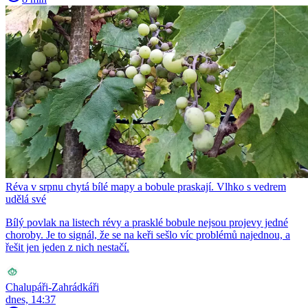
Réva v srpnu chytá bílé mapy a bobule praskají. Vlhko s vedrem
udělá své
Bílý povlak na listech révy a prasklé bobule nejsou projevy jedné
choroby. Je to signál, že se na keři sešlo víc problémů najednou, a
řešit jen jeden z nich nestačí.
Chalupáři-Zahrádkáři
dnes, 14:37