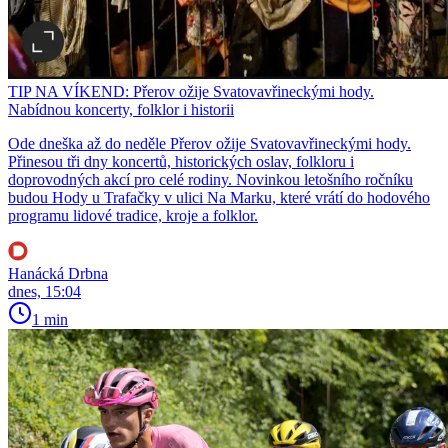
TIP NA VÍKEND: Přerov ožije Svatovavřineckými hody.
Nabídnou koncerty, folklor i historii
Ode dneška až do neděle Přerov ožije Svatovavřineckými hody.
Přinesou tři dny koncertů, historických oslav, folkloru i
doprovodných akcí pro celé rodiny. Novinkou letošního ročníku
budou Hody u Trafačky v ulici Na Marku, které vrátí do hodového
programu lidové tradice, kroje a folklor.
Hanácká Drbna
dnes, 15:04
1 min