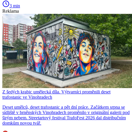
3 min
Reklama
Z šedých krabic umělecká díla. Výtvarníci proměnili deset
trafostanic ve Vinohradech
Deset umělců, deset trafostanic a pět dní práce. Začátkem srpna se
sídliště v brněnských Vinohradech proměnilo v originální galerii pod
širým nebem. Streetartový festival TrafoFest 2026 dal distribučním
domkům novou tvář.