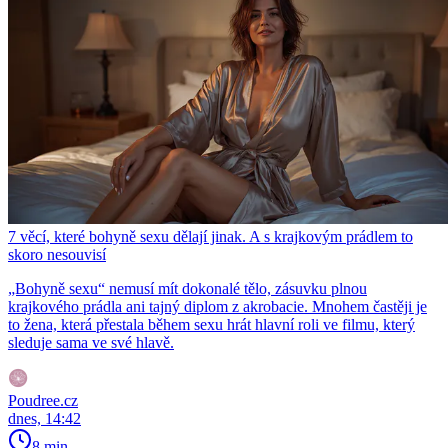
7 věcí, které bohyně sexu dělají jinak. A s krajkovým prádlem to
skoro nesouvisí
„Bohyně sexu“ nemusí mít dokonalé tělo, zásuvku plnou
krajkového prádla ani tajný diplom z akrobacie. Mnohem častěji je
to žena, která přestala během sexu hrát hlavní roli ve filmu, který
sleduje sama ve své hlavě.
Poudree.cz
dnes, 14:42
8 min