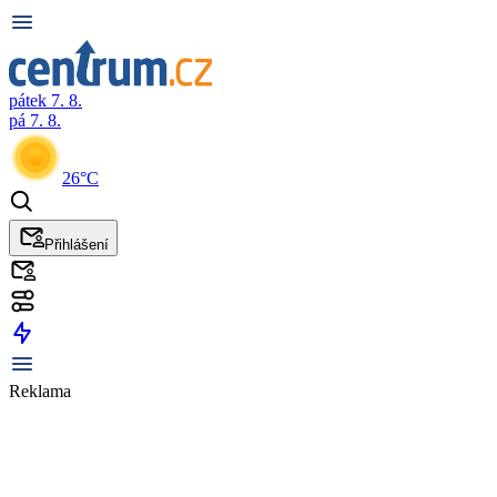
pátek 7. 8.
pá 7. 8.
26°C
Přihlášení
Reklama