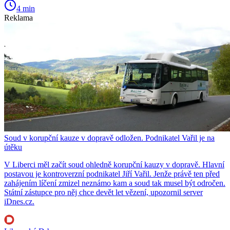
4 min
Reklama
Soud v korupční kauze v dopravě odložen. Podnikatel Vařil je na
útěku
V Liberci měl začít soud ohledně korupční kauzy v dopravě. Hlavní
postavou je kontroverzní podnikatel Jiří Vařil. Jenže právě ten před
zahájením líčení zmizel neznámo kam a soud tak musel být odročen.
Státní zástupce pro něj chce devět let vězení, upozornil server
iDnes.cz.