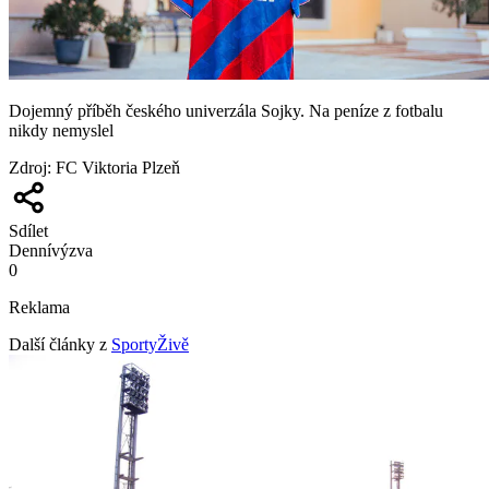
Dojemný příběh českého univerzála Sojky. Na peníze z fotbalu
nikdy nemyslel
Zdroj
:
FC Viktoria Plzeň
Sdílet
Denní
výzva
0
Reklama
Další články z
SportyŽivě