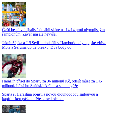
Čeští beachvolejbalisté dotáhli skóre na 14:14 proti olympijským
šampionům. Závěr jim ale nevyšel
Jakub Šépka a Jiří Sedlák dotlačili v Hamburku olympijské vítěze
Mola a Søruma do tie-breaku. Dva body od...
Haraslín přišel do Sparty za 36 milionů Kč, odejít může za 145
milionů. Láká ho Saúdská Arábie a solidní gáže
Sparta si Haraslína pojistila novou dlouhodobou smlouvou a
kapitánskou páskou. Přesto se kolem...