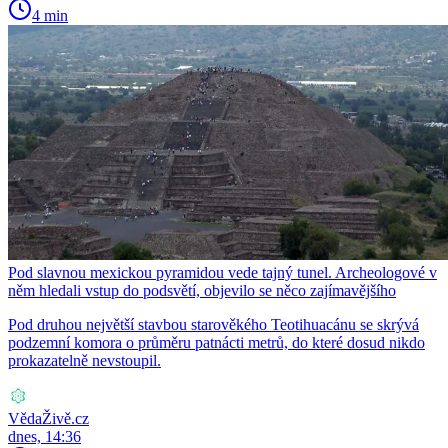
4 min
Pod slavnou mexickou pyramidou vede tajný tunel. Archeologové v
něm hledali vstup do podsvětí, objevilo se něco zajímavějšího
Pod druhou největší stavbou starověkého Teotihuacánu se skrývá
podzemní komora o průměru patnácti metrů, do které dosud nikdo
prokazatelně nevstoupil.
VědaŽivě.cz
dnes, 14:36