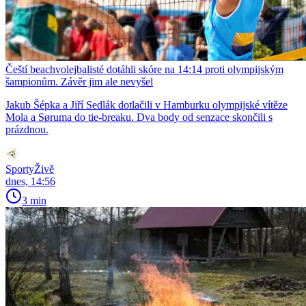
Čeští beachvolejbalisté dotáhli skóre na 14:14 proti olympijským
šampionům. Závěr jim ale nevyšel
Jakub Šépka a Jiří Sedlák dotlačili v Hamburku olympijské vítěze
Mola a Søruma do tie-breaku. Dva body od senzace skončili s
prázdnou.
SportyŽivě
dnes, 14:56
3 min