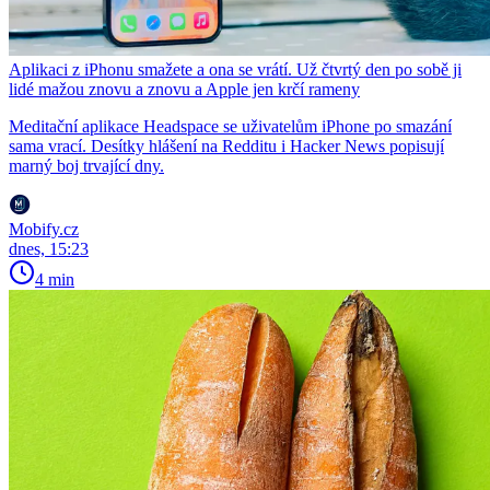
Aplikaci z iPhonu smažete a ona se vrátí. Už čtvrtý den po sobě ji
lidé mažou znovu a znovu a Apple jen krčí rameny
Meditační aplikace Headspace se uživatelům iPhone po smazání
sama vrací. Desítky hlášení na Redditu i Hacker News popisují
marný boj trvající dny.
Mobify.cz
dnes, 15:23
4 min