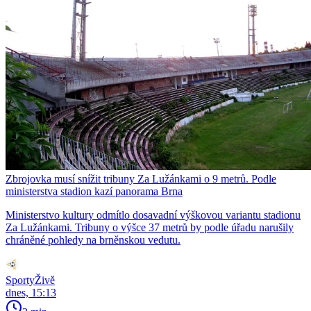
Zbrojovka musí snížit tribuny Za Lužánkami o 9 metrů. Podle
ministerstva stadion kazí panorama Brna
Ministerstvo kultury odmítlo dosavadní výškovou variantu stadionu
Za Lužánkami. Tribuny o výšce 37 metrů by podle úřadu narušily
chráněné pohledy na brněnskou vedutu.
SportyŽivě
dnes, 15:13