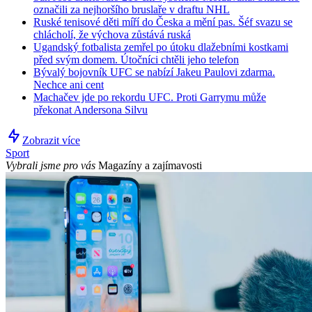
označili za nejhoršího bruslaře v draftu NHL
Ruské tenisové děti míří do Česka a mění pas. Šéf svazu se
chlácholí, že výchova zůstává ruská
Ugandský fotbalista zemřel po útoku dlažebními kostkami
před svým domem. Útočníci chtěli jeho telefon
Bývalý bojovník UFC se nabízí Jakeu Paulovi zdarma.
Nechce ani cent
Machačev jde po rekordu UFC. Proti Garrymu může
překonat Andersona Silvu
Zobrazit více
Sport
Vybrali jsme pro vás
Magazíny a zajímavosti