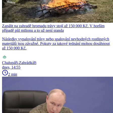
Zapálit na zahradě hromadu trávy stojí až 150 000 Kč. V horším
případě půl milionu a to už není sranda
Následky vypalování trávy nebo spalování nevhodných rostlinných
materiálů jsou závažné. Pokuty za takové jednání mohou dosáhnout
až 150 000 Kč.
Chalupáři-Zahrádkáři
dnes, 14:55
2 min