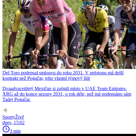
Del Toro podepsal smlouvu do roku 2031. V pelotonu má delší
kontrakt než Pogačar, jeho vlastní týmový lídr
Dvaadvacetiletý Mexičan si zajistil místo v UAE Team Emirates-
XRG až do konce sezony 2031, o rok déle, než má podepsáno sám
Tadej Pogačar.
SportyŽivě
dnes, 15:02
3 min