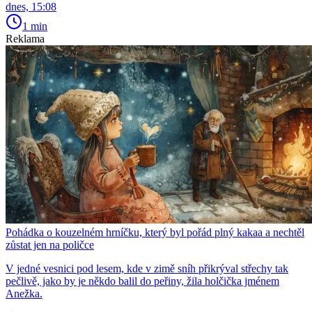
dnes, 15:08
1 min
Reklama
Pohádka o kouzelném hrníčku, který byl pořád plný kakaa a nechtěl
zůstat jen na poličce
V jedné vesnici pod lesem, kde v zimě sníh přikrýval střechy tak
pečlivě, jako by je někdo balil do peřiny, žila holčička jménem
Anežka.