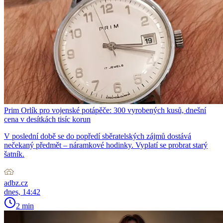
Prim Orlík pro vojenské potápěče: 300 vyrobených kusů, dnešní
cena v desítkách tisíc korun
V poslední době se do popředí sběratelských zájmů dostává
nečekaný předmět – náramkové hodinky. Vyplatí se probrat starý
šatník.
adbz.cz
dnes, 14:42
2 min