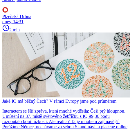
Plzeňská Drbna
dnes, 14:31
2 min
Jaké IQ má běžný Čech? V rámci Evropy jsme pod průměrem
Internetem se šíří zpráva, která mnohé vyděsila: Češi prý hloupnou.
Umístění na 37. místě světového žebříčku s IQ 99,36 bodu
rozpoutalo bouři úzkosti. Ale realita? Ta je mnohem zajímavější.
Porážíme Němce, necháváme za sebou Skandinávii a placené online