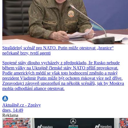
Strašidelný scénář pro NATO. Putin může otestovat „hranice“
nečekaně brzy, tvrdí agenti
Spojené státy dlouho vycházely z předpokladu, že Rusko nebude
během války na Ukrajině členské státy NATO příliš provokovat.
Podle amerických médií se však toto hodnocení změnilo a ruský
prezident Vladimir Putin může být ochoten riskovat více než dříve.
Zpravodajci zároveň upozorňují na několik scénářů, jak by Moskva
mohla odhodlání aliance otestovat.
Aktuálně.cz - Zprávy
dnes, 14:49
Reklama