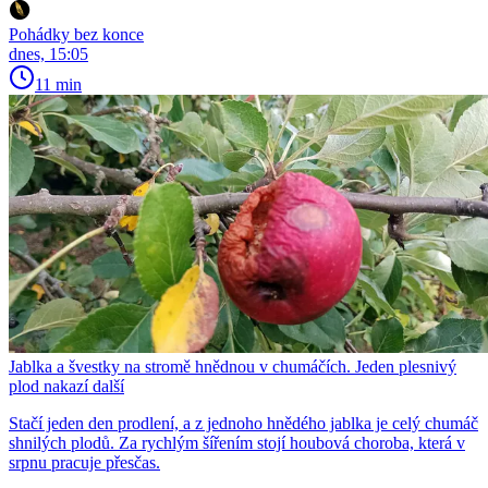
Pohádky bez konce
dnes, 15:05
11 min
Jablka a švestky na stromě hnědnou v chumáčích. Jeden plesnivý
plod nakazí další
Stačí jeden den prodlení, a z jednoho hnědého jablka je celý chumáč
shnilých plodů. Za rychlým šířením stojí houbová choroba, která v
srpnu pracuje přesčas.