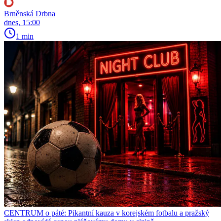
Brněnská Drbna
dnes, 15:00
1 min
CENTRUM o páté: Pikantní kauza v korejském fotbalu a pražský