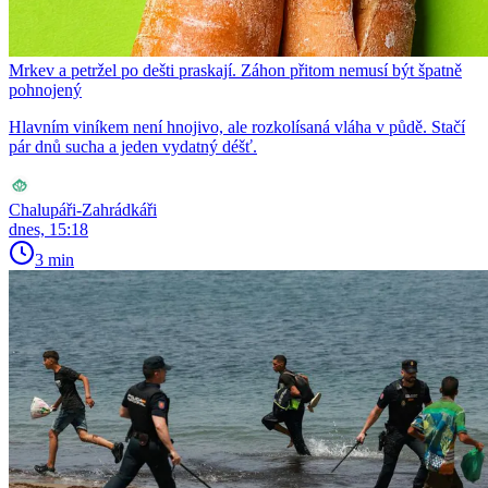
Mrkev a petržel po dešti praskají. Záhon přitom nemusí být špatně
pohnojený
Hlavním viníkem není hnojivo, ale rozkolísaná vláha v půdě. Stačí
pár dnů sucha a jeden vydatný déšť.
Chalupáři-Zahrádkáři
dnes, 15:18
3 min