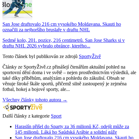
San Jose draftovalo 216 cm vysokého Moldavana. Skauti ho
označili za nejhoršího bruslaře v draftu NHL
Sedmé kolo, 201. pozice, 216 centimetrů. San Jose Sharks si v
draftu NHL 2026 vybralo obránce, kterého...
Tento článek byl publikován ze zdrojů
SportyŽivě
Články ze SportyŽivě.cz přinášejí čtenářům aktuální pohled na
sportovní dění doma i ve světě – nejen prostřednictvím výsledků, ale
také díky příběhům, analýzám a pohledu do zákulisí. Obsah se
věnuje široké škále sportů, přičemž silně zastoupený je zejména
fotbal, hokej a bojové sporty, ale...
Všechny články tohoto autora →
Další články z kategorie
Sport
Haraslín přišel do Sparty za 36 milionů Kč, odejít může za
145 milionů. Láká ho Saúdská Arábie a solidní gáže
San Jose draftovalo 216 cm vysokého Moldavana. Skauti ho