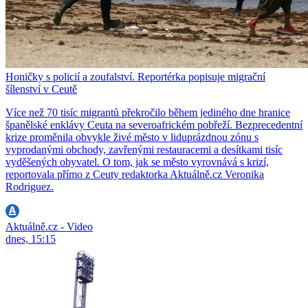
Honičky s policií a zoufalství. Reportérka popisuje migrační
šílenství v Ceutě
Více než 70 tisíc migrantů překročilo během jediného dne hranice
španělské enklávy Ceuta na severoafrickém pobřeží. Bezprecedentní
krize proměnila obvykle živé město v liduprázdnou zónu s
vyprodanými obchody, zavřenými restauracemi a desítkami tisíc
vyděšených obyvatel. O tom, jak se město vyrovnává s krizí,
reportovala přímo z Ceuty redaktorka Aktuálně.cz Veronika
Rodriguez.
Aktuálně.cz - Video
dnes, 15:15