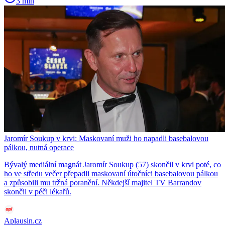
3 min
Jaromír Soukup v krvi: Maskovaní muži ho napadli basebalovou
pálkou, nutná operace
Bývalý mediální magnát Jaromír Soukup (57) skončil v krvi poté, co
ho ve středu večer přepadli maskovaní útočníci basebalovou pálkou
a způsobili mu tržná poranění. Někdejší majitel TV Barrandov
skončil v péči lékařů.
Aplausin.cz