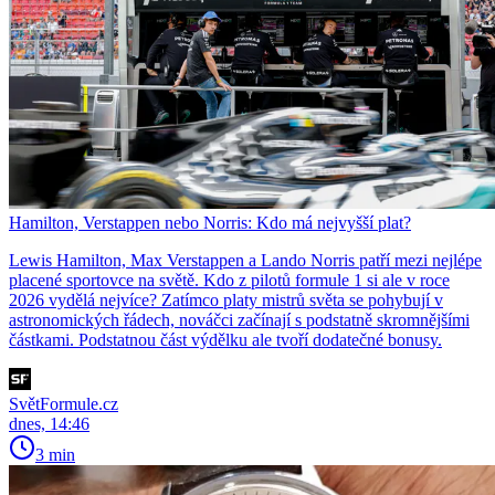
Hamilton, Verstappen nebo Norris: Kdo má nejvyšší plat?
Lewis Hamilton, Max Verstappen a Lando Norris patří mezi nejlépe
placené sportovce na světě. Kdo z pilotů formule 1 si ale v roce
2026 vydělá nejvíce? Zatímco platy mistrů světa se pohybují v
astronomických řádech, nováčci začínají s podstatně skromnějšími
částkami. Podstatnou část výdělku ale tvoří dodatečné bonusy.
SvětFormule.cz
dnes, 14:46
3 min