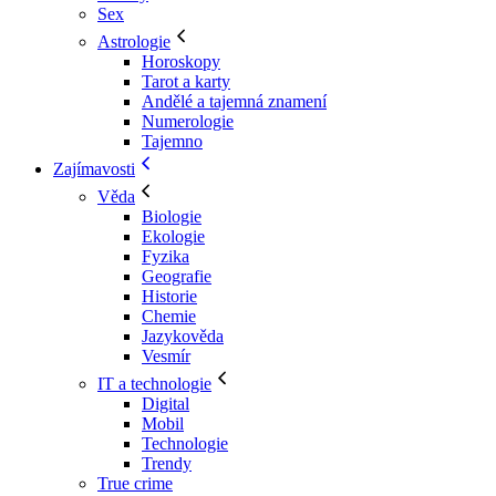
Sex
Astrologie
Horoskopy
Tarot a karty
Andělé a tajemná znamení
Numerologie
Tajemno
Zajímavosti
Věda
Biologie
Ekologie
Fyzika
Geografie
Historie
Chemie
Jazykověda
Vesmír
IT a technologie
Digital
Mobil
Technologie
Trendy
True crime