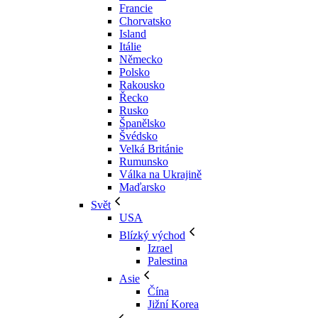
Francie
Chorvatsko
Island
Itálie
Německo
Polsko
Rakousko
Řecko
Rusko
Španělsko
Švédsko
Velká Británie
Rumunsko
Válka na Ukrajině
Maďarsko
Svět
USA
Blízký východ
Izrael
Palestina
Asie
Čína
Jižní Korea