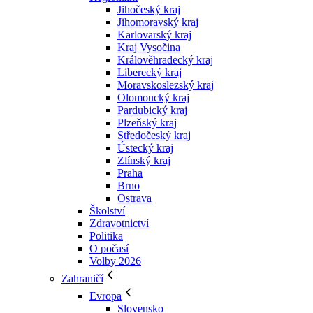
Jihočeský kraj
Jihomoravský kraj
Karlovarský kraj
Kraj Vysočina
Králověhradecký kraj
Liberecký kraj
Moravskoslezský kraj
Olomoucký kraj
Pardubický kraj
Plzeňský kraj
Středočeský kraj
Ústecký kraj
Zlínský kraj
Praha
Brno
Ostrava
Školství
Zdravotnictví
Politika
O počasí
Volby 2026
Zahraničí
Evropa
Slovensko