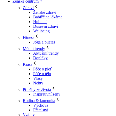
Ženské centrum
Zdraví
Ženské zdraví
Babiččina lékárna
Hubnutí
Duševní zdraví
Wellbeing
Fitness
Jóga a pilates
Módní trendy
Aktuální trendy
Doplňky
Krása
Péče o pleť
Péče o tělo
Vlasy
Nehty
Příběhy ze života
Inspirativní ženy
Rodina & komunita
Výchova
Přátelství
Vztahy