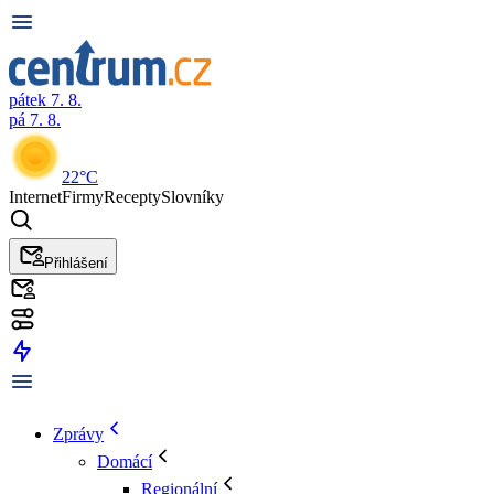
pátek 7. 8.
pá 7. 8.
22°C
Internet
Firmy
Recepty
Slovníky
Přihlášení
Zprávy
Domácí
Regionální