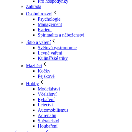
Pro hospodyňky
Zahrada
Osobní rozvoj
Psychologie
Management
Kariéra
Spiritualita a náboženství
Jídlo a vaření
Světová gastronomie
Levné vaření
Kulinářské triky
Mazlíčci
Kočky
Pejskové
Hobby
Modelářství
Včelařství
Rybaření
Letectví
Automobilismus
Adrenalin
Sběratelství
Houbaření