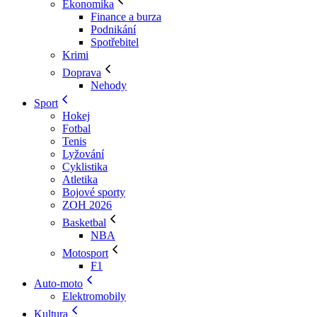
Ekonomika
Finance a burza
Podnikání
Spotřebitel
Krimi
Doprava
Nehody
Sport
Hokej
Fotbal
Tenis
Lyžování
Cyklistika
Atletika
Bojové sporty
ZOH 2026
Basketbal
NBA
Motosport
F1
Auto-moto
Elektromobily
Kultura