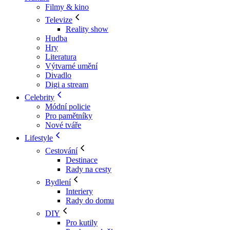
Filmy & kino
Televize
Reality show
Hudba
Hry
Literatura
Výtvarné umění
Divadlo
Digi a stream
Celebrity
Módní policie
Pro pamětníky
Nové tváře
Lifestyle
Cestování
Destinace
Rady na cesty
Bydlení
Interiery
Rady do domu
DIY
Pro kutily