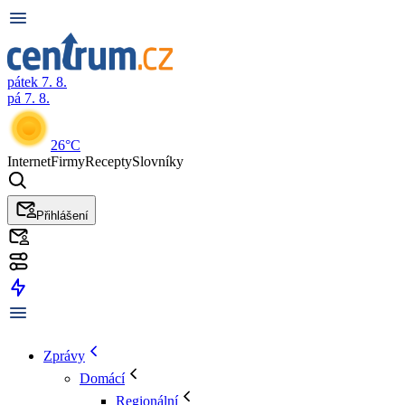
pátek 7. 8.
pá 7. 8.
26°C
Internet
Firmy
Recepty
Slovníky
Přihlášení
Zprávy
Domácí
Regionální