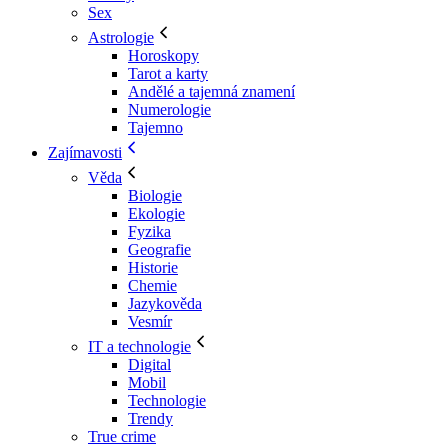
Sex
Astrologie
Horoskopy
Tarot a karty
Andělé a tajemná znamení
Numerologie
Tajemno
Zajímavosti
Věda
Biologie
Ekologie
Fyzika
Geografie
Historie
Chemie
Jazykověda
Vesmír
IT a technologie
Digital
Mobil
Technologie
Trendy
True crime