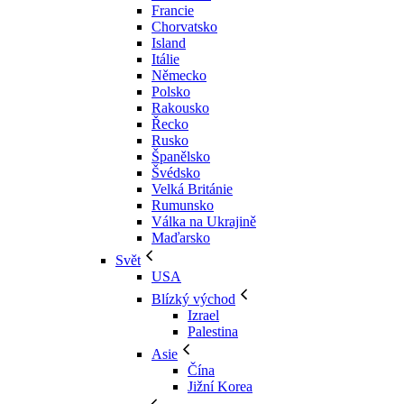
Francie
Chorvatsko
Island
Itálie
Německo
Polsko
Rakousko
Řecko
Rusko
Španělsko
Švédsko
Velká Británie
Rumunsko
Válka na Ukrajině
Maďarsko
Svět
USA
Blízký východ
Izrael
Palestina
Asie
Čína
Jižní Korea