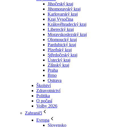
Jihočeský kraj
Jihomoravský kraj
Karlovarský kraj
Kraj Vysočina
Králověhradecký kraj
Liberecký kraj
Moravskoslezský kraj
Olomoucký kraj
Pardubický kraj
Plzeňský kraj
Středočeský kraj
Ústecký kraj
Zlínský kraj
Praha
Brno
Ostrava
Školství
Zdravotnictví
Politika
O počasí
Volby 2026
Zahraničí
Evropa
Slovensko