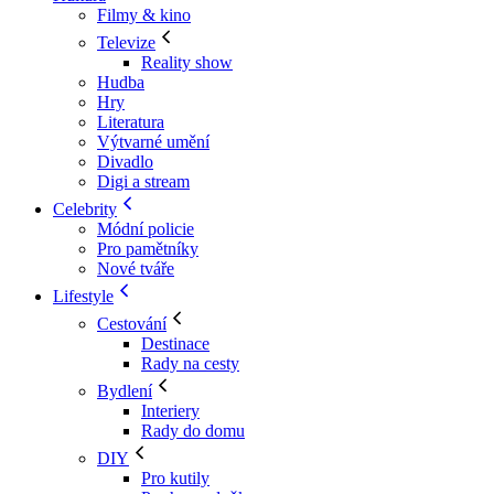
Filmy & kino
Televize
Reality show
Hudba
Hry
Literatura
Výtvarné umění
Divadlo
Digi a stream
Celebrity
Módní policie
Pro pamětníky
Nové tváře
Lifestyle
Cestování
Destinace
Rady na cesty
Bydlení
Interiery
Rady do domu
DIY
Pro kutily