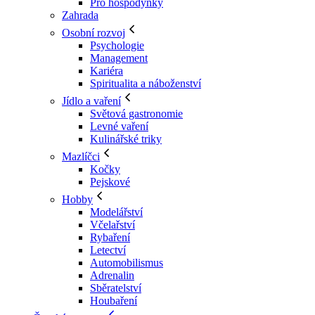
Pro hospodyňky
Zahrada
Osobní rozvoj
Psychologie
Management
Kariéra
Spiritualita a náboženství
Jídlo a vaření
Světová gastronomie
Levné vaření
Kulinářské triky
Mazlíčci
Kočky
Pejskové
Hobby
Modelářství
Včelařství
Rybaření
Letectví
Automobilismus
Adrenalin
Sběratelství
Houbaření