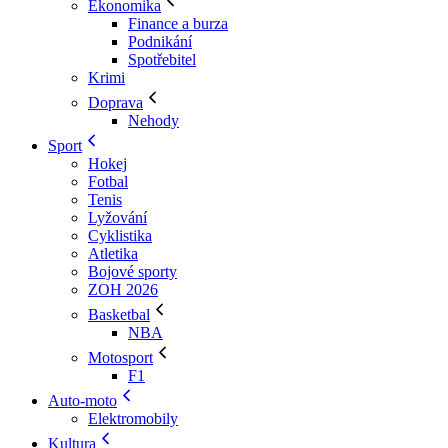
Ekonomika
Finance a burza
Podnikání
Spotřebitel
Krimi
Doprava
Nehody
Sport
Hokej
Fotbal
Tenis
Lyžování
Cyklistika
Atletika
Bojové sporty
ZOH 2026
Basketbal
NBA
Motosport
F1
Auto-moto
Elektromobily
Kultura