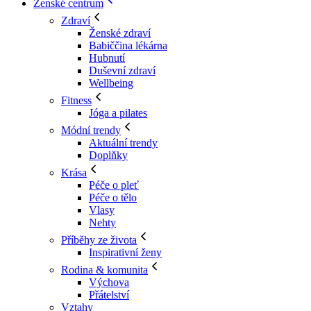
Ženské centrum
Zdraví
Ženské zdraví
Babiččina lékárna
Hubnutí
Duševní zdraví
Wellbeing
Fitness
Jóga a pilates
Módní trendy
Aktuální trendy
Doplňky
Krása
Péče o pleť
Péče o tělo
Vlasy
Nehty
Příběhy ze života
Inspirativní ženy
Rodina & komunita
Výchova
Přátelství
Vztahy