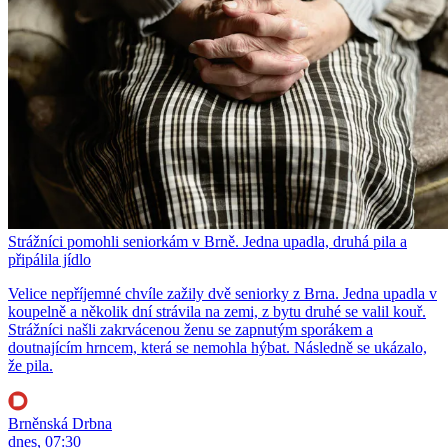
Strážníci pomohli seniorkám v Brně. Jedna upadla, druhá pila a
připálila jídlo
Velice nepříjemné chvíle zažily dvě seniorky z Brna. Jedna upadla v
koupelně a několik dní strávila na zemi, z bytu druhé se valil kouř.
Strážníci našli zakrvácenou ženu se zapnutým sporákem a
doutnajícím hrncem, která se nemohla hýbat. Následně se ukázalo,
že pila.
Brněnská Drbna
dnes, 07:30