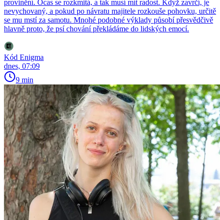
provinění. Ocas se rozkmitá, a tak musí mít radost. Když zavrčí, je
nevychovaný, a pokud po návratu majitele rozkouše pohovku, určitě
se mu mstí za samotu. Mnohé podobné výklady působí přesvědčivě
hlavně proto, že psí chování překládáme do lidských emocí.
Kód Enigma
dnes, 07:09
9 min