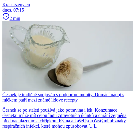
Krasnezeny.eu
dnes, 07:15
2 min
Česnek je tradičně spojován s podporou imunity. Domácí nápoj s
mlékem patří mezi známé lidové recepty
Česnek se po staletí používá jako potravina i lék. Konzumace
česneku může mít celou řadu zdravotních účinků a chrání zejména
před nachlazením a chřipkou. Rýma a kašel jsou častými příznaky
respiračních infekcí, které mohou způsobovat [...]...