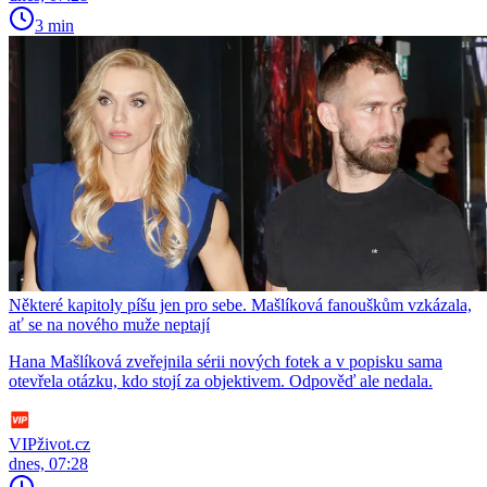
3 min
Některé kapitoly píšu jen pro sebe. Mašlíková fanouškům vzkázala,
ať se na nového muže neptají
Hana Mašlíková zveřejnila sérii nových fotek a v popisku sama
otevřela otázku, kdo stojí za objektivem. Odpověď ale nedala.
VIPživot.cz
dnes, 07:28