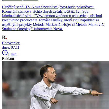
Úspěšný seriál TV Nova Specialisté (foto) bude pokračovat.
Komerční stanice v těchto dnech začala točit již 12. řadu
kriminalistické série. "Významnou změnou u této série je příchod
kreativního producenta Tomáše Hrušky, který stojí například za
úspěšnými projekty Metoda Markovič: Hojer či Metoda Markovič:
Straka na Oneplay," informovala Nova.
Borovan.cz
dnes, 07:11
1 min
Reklama