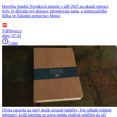
Herečka Sandra Nováková musela v září 2025 na akutní operaci
kýly. O důvodu své absence informovala sama, z nemocničního
lůžka ve Fakultní nemocnici Motol.
VIPživot.cz
dnes, 07:22
3 min
Dívka narazila na starý deník zesnulé babičky. Ten odhalil rodinné
tajemství, kvůli kterému se sotva mohla podívat rodičům do očí