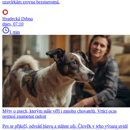
uzavírkám zrovna bezstarostná.
Hradecká Drbna
dnes, 07:10
1 min
Mýty o psech, kterým stále věří i mnoho chovatelů. Vrtící ocas
nemusí znamenat radost
Pes se přikrčí, odvrátí hlavu a stáhne uši. Člověk v jeho výrazu uvidí