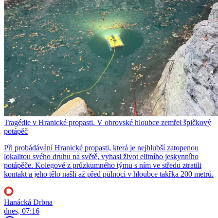
Tragédie v Hranické propasti. V obrovské hloubce zemřel špičkový
potápěč
Při probádávání Hranické propasti, která je nejhlubší zatopenou
lokalitou svého druhu na světě, vyhasl život elitního jeskynního
potápěče. Kolegové z průzkumného týmu s ním ve středu ztratili
kontakt a jeho tělo našli až před půlnocí v hloubce takřka 200 metrů.
Hanácká Drbna
dnes, 07:16