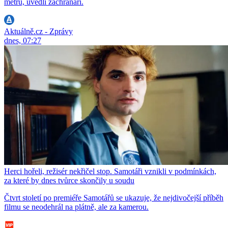
metrů, uvedli záchranáři.
Aktuálně.cz - Zprávy
dnes, 07:27
Herci hořeli, režisér nekřičel stop. Samotáři vznikli v podmínkách,
za které by dnes tvůrce skončily u soudu
Čtvrt století po premiéře Samotářů se ukazuje, že nejdivočejší příběh
filmu se neodehrál na plátně, ale za kamerou.