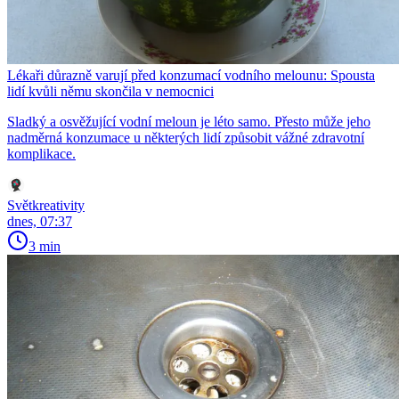
Lékaři důrazně varují před konzumací vodního melounu: Spousta
lidí kvůli němu skončila v nemocnici
Sladký a osvěžující vodní meloun je léto samo. Přesto může jeho
nadměrná konzumace u některých lidí způsobit vážné zdravotní
komplikace.
Světkreativity
dnes, 07:37
3 min