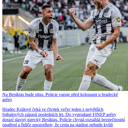
Na Besiktas bude plno. Policie varuje před kolonami u hradecké
arény
Hradec Králové čeká ve čtvrtek večer jeden z největších
fotbalových zápasů posledních let. Do vyprodané FINEP arény
dorazí slavný turecký Beşiktaş. Policie chystá rozsáhlá bezpečnostní
opatření a řidiče upozorňuje, že cesta na stadion nebude kvůli