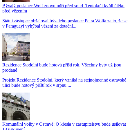
Bývalý poslanec Wolf znovu míří před soud. Tentokrát kvůli útěku
před vězením
Státní zástupce obžaloval bývalého poslance Petra Wolfa za to, že se
v Paraguayi vyhýbal vězení za dotační...
Rezidence Stodolní bude hotová příští rok. Všechny byty už jsou
prodané
Projekt Rezidence Stodolní, který vzniká na stejnojmenné ostravské
ulici bude hotový příští rok v srpnu....
Komunální volby v Ostravě: O křesla v zastupitelstvu bude usilovat
13 uskupení