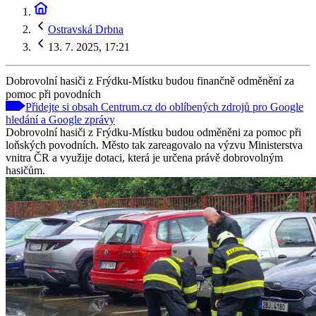
Ostravská Drbna
13. 7. 2025, 17:21
Dobrovolní hasiči z Frýdku-Místku budou finančně odměnění za
pomoc při povodních
Přidejte si obsah Centrum.cz do oblíbených zdrojů pro Google
hledání a Google zprávy
Dobrovolní hasiči z Frýdku-Místku budou odměněni za pomoc při
loňských povodních. Město tak zareagovalo na výzvu Ministerstva
vnitra ČR a využije dotaci, která je určena právě dobrovolným
hasičům.