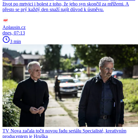
život po mrtvici i bolest z toho, že jeho syn skončil za mřížemi. A
přesto se prý každý den snaží najít důvod k úsměvu.
Aplausin.cz
dnes, 07:13
3 min
TV Nova začala točit novou řadu seriálu Specialisté, kreativním
producentem je Hruška