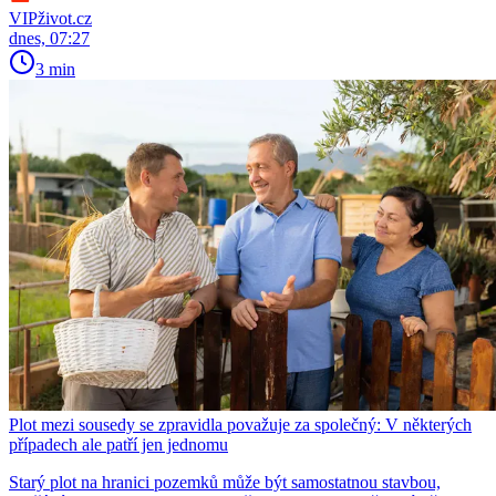
VIPživot.cz
dnes, 07:27
3 min
Plot mezi sousedy se zpravidla považuje za společný: V některých
případech ale patří jen jednomu
Starý plot na hranici pozemků může být samostatnou stavbou,