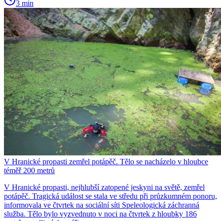
3 min
V Hranické propasti zemřel potápěč. Tělo se nacházelo v hloubce
téměř 200 metrů
V Hranické propasti, nejhlubší zatopené jeskyni na světě, zemřel
potápěč. Tragická událost se stala ve středu při průzkumném ponoru,
informovala ve čtvrtek na sociální síti Speleologická záchranná
služba. Tělo bylo vyzvednuto v noci na čtvrtek z hloubky 186