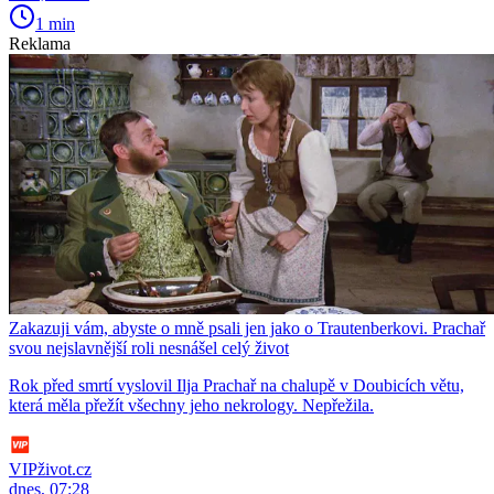
1 min
Reklama
Zakazuji vám, abyste o mně psali jen jako o Trautenberkovi. Prachař
svou nejslavnější roli nesnášel celý život
Rok před smrtí vyslovil Ilja Prachař na chalupě v Doubicích větu,
která měla přežít všechny jeho nekrology. Nepřežila.
VIPživot.cz
dnes, 07:28