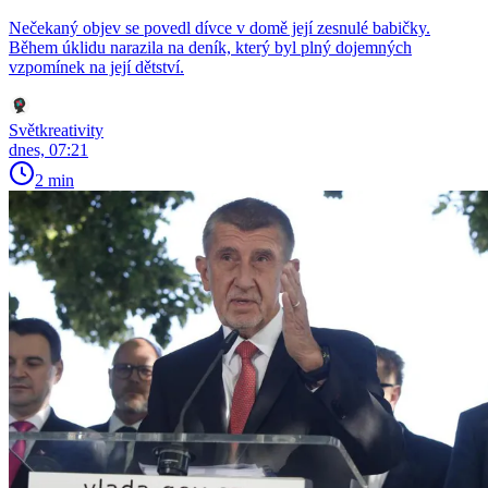
Nečekaný objev se povedl dívce v domě její zesnulé babičky.
Během úklidu narazila na deník, který byl plný dojemných
vzpomínek na její dětství.
Světkreativity
dnes, 07:21
2 min