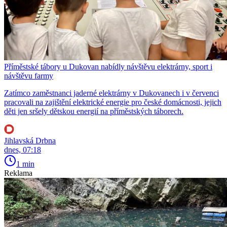
Příměstské tábory u Dukovan nabídly návštěvu elektrárny, sport i
návštěvu farmy
Zatímco zaměstnanci jaderné elektrárny v Dukovanech i v červenci
pracovali na zajištění elektrické energie pro české domácnosti, jejich
děti jen sršely dětskou energií na příměstských táborech.
Jihlavská Drbna
dnes, 07:18
1 min
Reklama