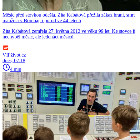
Měsíc před stovkou odešla. Zita Kabátová přežila zákaz hraní, smrt
manžela v Bombaji i porod ve 44 letech
Zita Kabátová zemřela 27. května 2012 ve věku 99 let. Ke stovce jí
nechyběl měsíc, ale jedenáct měsíců.
VIPživot.cz
dnes, 07:18
4 min