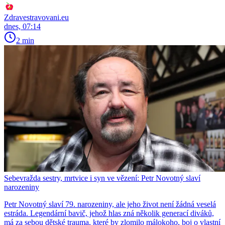
Zdravestravovani.eu
dnes, 07:14
2 min
Sebevražda sestry, mrtvice i syn ve vězení: Petr Novotný slaví
narozeniny
Petr Novotný slaví 79. narozeniny, ale jeho život není žádná veselá
estráda. Legendární bavič, jehož hlas zná několik generací diváků,
má za sebou dětské trauma, které by zlomilo málokoho, boj o vlastní