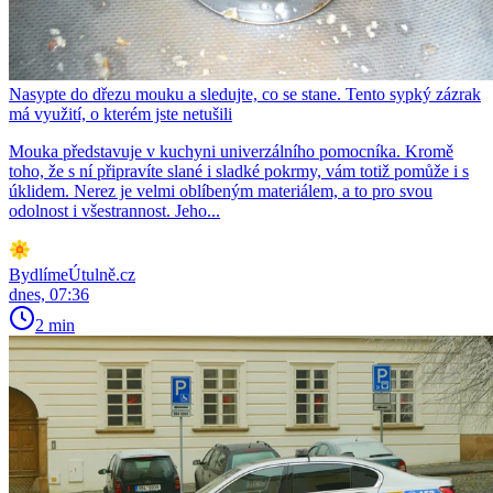
Nasypte do dřezu mouku a sledujte, co se stane. Tento sypký zázrak
má využití, o kterém jste netušili
Mouka představuje v kuchyni univerzálního pomocníka. Kromě
toho, že s ní připravíte slané i sladké pokrmy, vám totiž pomůže i s
úklidem. Nerez je velmi oblíbeným materiálem, a to pro svou
odolnost i všestrannost. Jeho...
BydlímeÚtulně.cz
dnes, 07:36
2 min