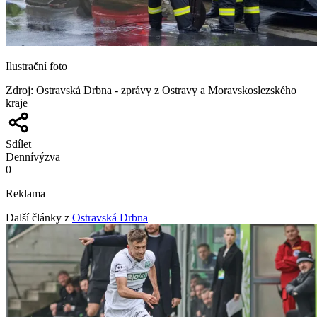
Ilustrační foto
Zdroj
:
Ostravská Drbna - zprávy z Ostravy a Moravskoslezského
kraje
Sdílet
Denní
výzva
0
Reklama
Další články z
Ostravská Drbna