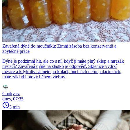
Zavařená dýně do moučníků: Zimní zásoba bez konzervantů a
zbytečné práce
Dýně je podzimní hit, ale co s ní, když jí máte plný sklep a mrazák
nestačí? Zavařená dýně na sladko je odpověď. Sklenice vydrží
měsíce a kdykoliv sáhnete po koláči, buchtách nebo palačinkách,
máte základ hotový během vteřiny.
Cooky.cz
dnes, 07:35
3 min