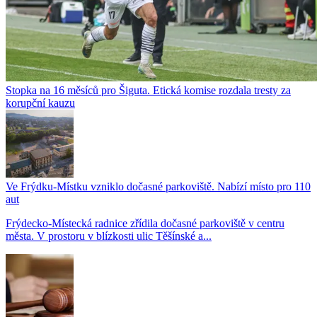
Stopka na 16 měsíců pro Šiguta. Etická komise rozdala tresty za
korupční kauzu
Ve Frýdku-Místku vzniklo dočasné parkoviště. Nabízí místo pro 110
aut
Frýdecko-Místecká radnice zřídila dočasné parkoviště v centru
města. V prostoru v blízkosti ulic Těšínské a...