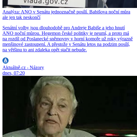
Analýza: ANO v Senátu jednoznačně posílí. Babišova noční můra
ale jen tak neskončí
Senátní volby jsou dlouhodobě pro Andreje Babiše a jeho hnutí
ANO noční můrou. Hegemon české politiky je neumí, a proto má
na rozdíl od Poslanecké sněmovny v horní komoře už roky výrazně
menšinové zastoupení. A přestože v Senátu letos na podzim posílí,
na většinu to ani zdaleka opět stačit nebude.
Aktuálně.cz - Názory
dnes, 07:20