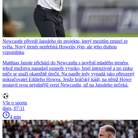
Newcastle přivedl Jaissleho do projektu, který mezitím zmizel ze
světa. Nový trenér nepřebírá Howeův tým, ale jeho drahou
vzpomínku
Matthias Jaissle přichází do Newcastlu s pověstí mladého trenéra,
jehož mužstva napadají soupeře vysoko, hrají intenzivně a po zisku
míče se snaží okamžitě útočit. Na papíře tedy vypadá jako přirozený
pokračovatel Eddieho Howea. Jenže hráčský kádr, na němž Howe
postavil svou nejsilnější verzi Newcastlu, už na Jaissleho nečeká.
Vše o sportu
dnes, 07:11
4 min