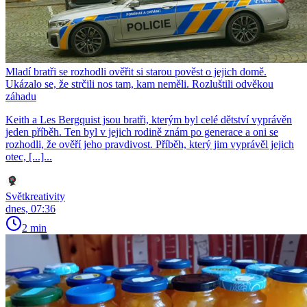
Mladí bratři se rozhodli ověřit si starou pověst o jejich domě.
Ukázalo se, že strčili nos tam, kam neměli. Rozluštili odvěkou
záhadu
Keith a Les Bergquist jsou bratři, kterým byl celé dětství vyprávěn
jeden příběh. Ten byl v jejich rodině znám po generace a oni se
rozhodli, že ověří jeho pravdivost. Příběh, který jim vyprávěl jejich
otec, [...]...
Světkreativity
dnes, 07:36
2 min