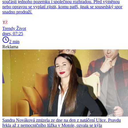
součástí jednoho pozemku i společnou rozhradou. Před výměnou
nebo opravou se vyplatí zjistit, komu patří, jinak se sousedský spor
snadno prodraží.
Trendy Život
dnes, 07:25
2 min
Reklama
Sandra Nováková zmizela ze dne na den z natáčení Ulice. Pravdu
řekla až z nemocničního lůžka v Motole, ozvala se kýla