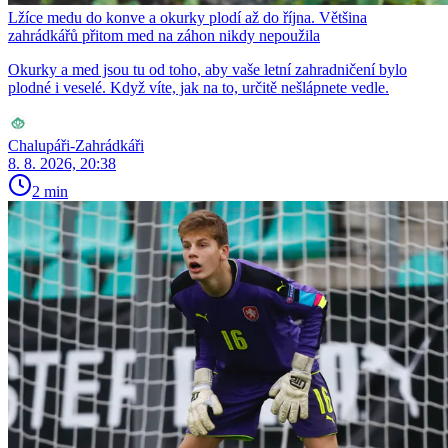
Lžíce medu do konve a okurky plodí až do října. Většina
zahrádkářů přitom med na záhon nikdy nepoužila
Okurky a med jsou tu od toho, aby vaše letní zahradničení bylo
plodné i veselé. Když víte, jak na to, určitě nešlápnete vedle.
Chalupáři-Zahrádkáři
8. 8. 2026, 20:38
2 min