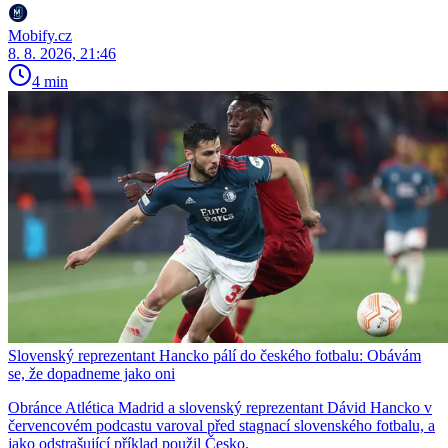
Mobify.cz
8. 8. 2026, 21:46
4 min
Slovenský reprezentant Hancko pálí do českého fotbalu: Obávám
se, že dopadneme jako oni
Obránce Atlética Madrid a slovenský reprezentant Dávid Hancko v
červencovém podcastu varoval před stagnací slovenského fotbalu, a
jako odstrašující příklad použil Česko.