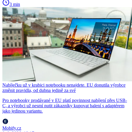
3 min
Nabíječku už v krabici notebooku nenajdete. EU donutila výrobce
změnit pravidla, od dubna jedině za své
Pro notebooky prodávané v EU platí povinnost nabíjení přes USB-
C, a výrobci už nesmí nutit zákazníky kupovat balení s adaptérem
jako jedinou variantu.
Mobify.cz