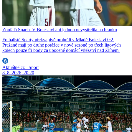
Zoufalá Sparta. V Boleslavi ani jednou nevystřelila na branku
Fotbalisté Sparty překvapivě prohráli v Mladé Boleslavi 0:2.
Pražané mají po druhé porážce v nové sezoně po třech ligových
kolech pouze tři body za upocené domácí vítězství nad Zlínem.
Aktuálně.cz - Sport
8. 8. 2026, 20:20