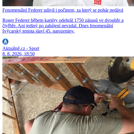
Fenomenální Federer udivil i počinem, za který se pohár nedává
Roger Federer během kariéry odehrál 1750 zápasů ve dvouhře a
čtyřhře. Ani jediný po zahájení nevzdal. Dnes fenomenální
švýcarský tenista slaví 45. narozeniny.
Aktuálně.cz - Sport
8. 8. 2026, 18:50