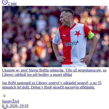
2 min
Ukazuje se, proč Slavia Bořila odstavila. Tělo už nespolupracuje, za
Liberec odehrál jen půl hodiny a musel střídat
Jan Bořil nastoupil za Liberec poprvé v základní sestavě, a po 35
minutách šel dolů. Debut v Brně skončil nuceným střídáním.
SportyŽivě
8. 8. 2026, 19:19