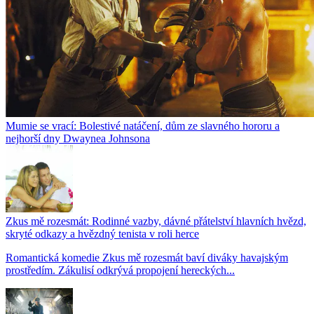
Mumie se vrací: Bolestivé natáčení, dům ze slavného hororu a
nejhorší dny Dwaynea Johnsona
Zkus mě rozesmát: Rodinné vazby, dávné přátelství hlavních hvězd,
skryté odkazy a hvězdný tenista v roli herce
Romantická komedie Zkus mě rozesmát baví diváky havajským
prostředím. Zákulisí odkrývá propojení hereckých...