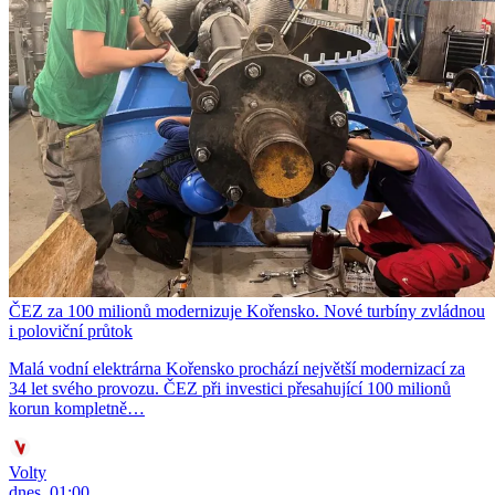
ČEZ za 100 milionů modernizuje Kořensko. Nové turbíny zvládnou
i poloviční průtok
Malá vodní elektrárna Kořensko prochází největší modernizací za
34 let svého provozu. ČEZ při investici přesahující 100 milionů
korun kompletně…
Volty
dnes, 01:00