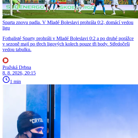
Sparta znovu padla. V Mladé Boleslavi prohrála 0:2, domácí vedou
ligu
Fotbalisté Sparty prohráli v Mladé Boleslavi 0:2 a po druhé porážce
v sezoně mají po třech ligových kolech pouze tři body. Středočeši
vedou tabulku.
Pražská Drbna
8. 8. 2026, 20:15
1 min