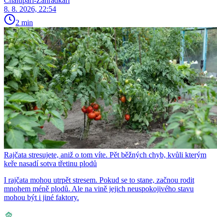
Chalupáři-Zahrádkáři
8. 8. 2026, 22:54
2 min
Rajčata stresujete, aniž o tom víte. Pět běžných chyb, kvůli kterým
keře nasadí sotva třetinu plodů
I rajčata mohou utrpět stresem. Pokud se to stane, začnou rodit
mnohem méně plodů. Ale na vině jejich neuspokojivého stavu
mohou být i jiné faktory.