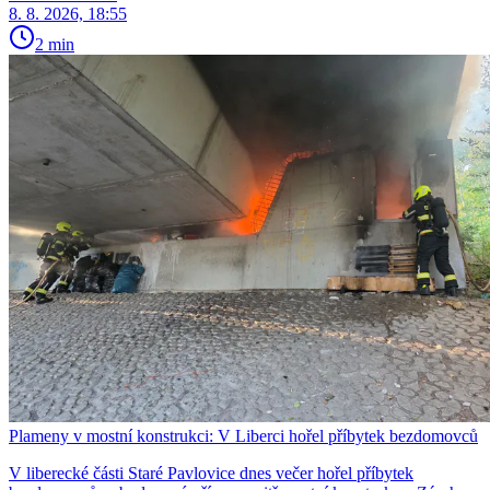
8. 8. 2026, 18:55
2 min
Plameny v mostní konstrukci: V Liberci hořel příbytek bezdomovců
V liberecké části Staré Pavlovice dnes večer hořel příbytek