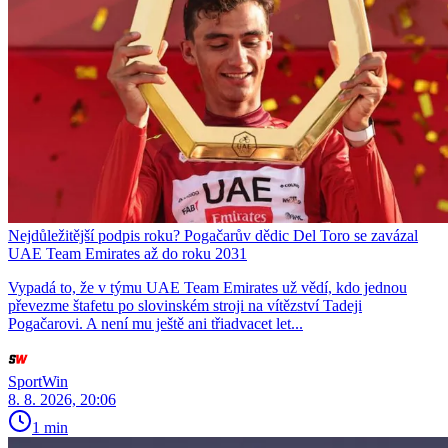
Nejdůležitější podpis roku? Pogačarův dědic Del Toro se zavázal
UAE Team Emirates až do roku 2031
Vypadá to, že v týmu UAE Team Emirates už vědí, kdo jednou
převezme štafetu po slovinském stroji na vítězství Tadeji
Pogačarovi. A není mu ještě ani třiadvacet let...
SportWin
8. 8. 2026, 20:06
1 min