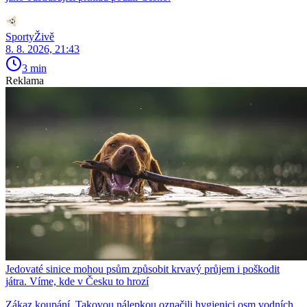
SportyŽivě
8. 8. 2026, 21:43
3 min
Reklama
Jedovaté sinice mohou psům způsobit krvavý průjem i poškodit
játra. Víme, kde v Česku to hrozí
Zákaz koupání. Takovou nálepkou označili hygienici osm vodních