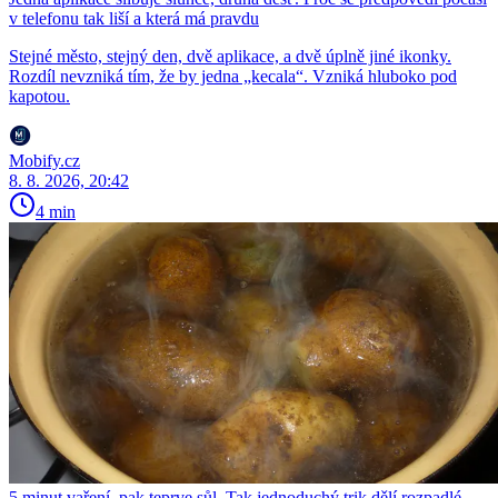
v telefonu tak liší a která má pravdu
Stejné město, stejný den, dvě aplikace, a dvě úplně jiné ikonky.
Rozdíl nevzniká tím, že by jedna „kecala“. Vzniká hluboko pod
kapotou.
Mobify.cz
8. 8. 2026, 20:42
4 min
5 minut vaření, pak teprve sůl. Tak jednoduchý trik dělí rozpadlé