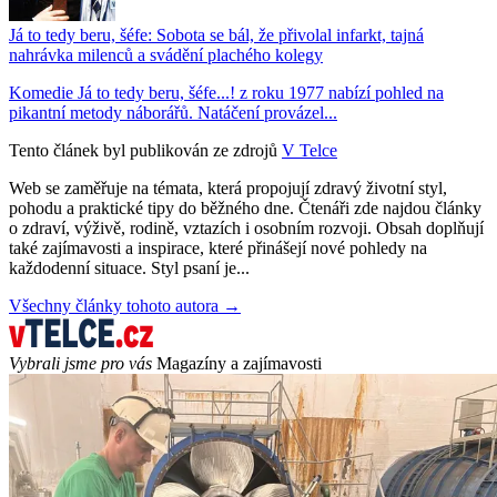
Já to tedy beru, šéfe: Sobota se bál, že přivolal infarkt, tajná
nahrávka milenců a svádění plachého kolegy
Komedie Já to tedy beru, šéfe...! z roku 1977 nabízí pohled na
pikantní metody náborářů. Natáčení provázel...
Tento článek byl publikován ze zdrojů
V Telce
Web se zaměřuje na témata, která propojují zdravý životní styl,
pohodu a praktické tipy do běžného dne. Čtenáři zde najdou články
o zdraví, výživě, rodině, vztazích i osobním rozvoji. Obsah doplňují
také zajímavosti a inspirace, které přinášejí nové pohledy na
každodenní situace. Styl psaní je...
Všechny články tohoto autora →
Vybrali jsme pro vás
Magazíny a zajímavosti