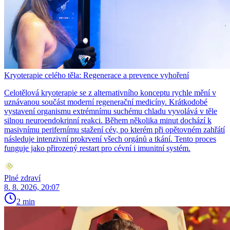
Kryoterapie celého těla: Regenerace a prevence vyhoření
Celotělová kryoterapie se z alternativního konceptu rychle mění v
uznávanou součást moderní regenerační medicíny. Krátkodobé
vystavení organismu extrémnímu suchému chladu vyvolává v těle
silnou neuroendokrinní reakci. Během několika minut dochází k
masivnímu perifernímu stažení cév, po kterém při opětovném zahřátí
následuje intenzivní prokrvení všech orgánů a tkání. Tento proces
funguje jako přirozený restart pro cévní i imunitní systém.
Plné zdraví
8. 8. 2026, 20:07
2 min