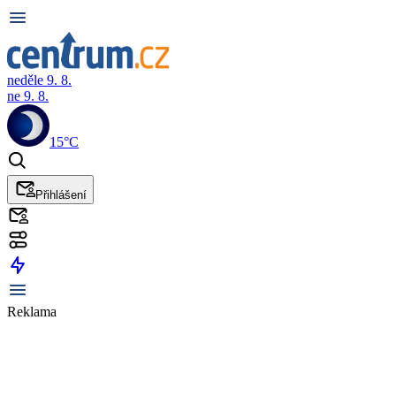
neděle 9. 8.
ne 9. 8.
15°C
Přihlášení
Reklama