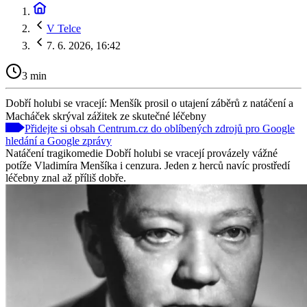
V Telce
7. 6. 2026, 16:42
3 min
Dobří holubi se vracejí: Menšík prosil o utajení záběrů z natáčení a
Macháček skrýval zážitek ze skutečné léčebny
Přidejte si obsah Centrum.cz do oblíbených zdrojů pro Google
hledání a Google zprávy
Natáčení tragikomedie Dobří holubi se vracejí provázely vážné
potíže Vladimíra Menšíka i cenzura. Jeden z herců navíc prostředí
léčebny znal až příliš dobře.