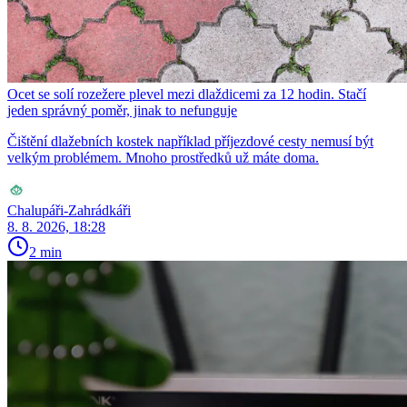
Ocet se solí rozežere plevel mezi dlaždicemi za 12 hodin. Stačí
jeden správný poměr, jinak to nefunguje
Čištění dlažebních kostek například příjezdové cesty nemusí být
velkým problémem. Mnoho prostředků už máte doma.
Chalupáři-Zahrádkáři
8. 8. 2026, 18:28
2 min