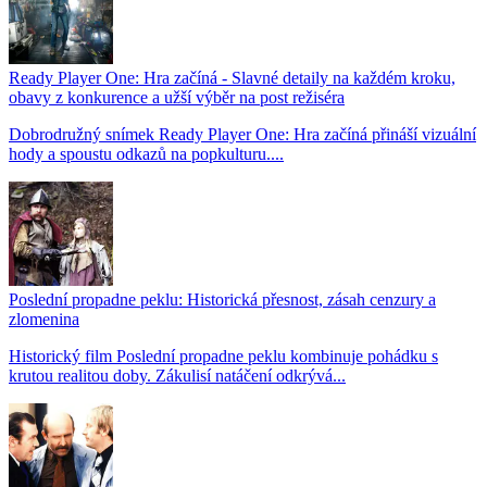
Ready Player One: Hra začíná - Slavné detaily na každém kroku,
obavy z konkurence a užší výběr na post režiséra
Dobrodružný snímek Ready Player One: Hra začíná přináší vizuální
hody a spoustu odkazů na popkulturu....
Poslední propadne peklu: Historická přesnost, zásah cenzury a
zlomenina
Historický film Poslední propadne peklu kombinuje pohádku s
krutou realitou doby. Zákulisí natáčení odkrývá...