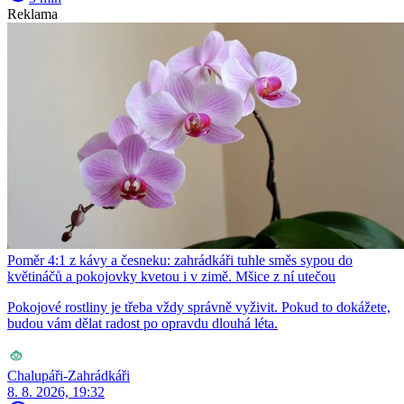
Reklama
Poměr 4:1 z kávy a česneku: zahrádkáři tuhle směs sypou do
květináčů a pokojovky kvetou i v zimě. Mšice z ní utečou
Pokojové rostliny je třeba vždy správně vyživit. Pokud to dokážete,
budou vám dělat radost po opravdu dlouhá léta.
Chalupáři-Zahrádkáři
8. 8. 2026, 19:32