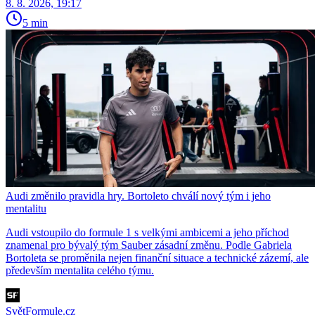
8. 8. 2026, 19:17
5 min
Audi změnilo pravidla hry. Bortoleto chválí nový tým i jeho
mentalitu
Audi vstoupilo do formule 1 s velkými ambicemi a jeho příchod
znamenal pro bývalý tým Sauber zásadní změnu. Podle Gabriela
Bortoleta se proměnila nejen finanční situace a technické zázemí, ale
především mentalita celého týmu.
SvětFormule.cz