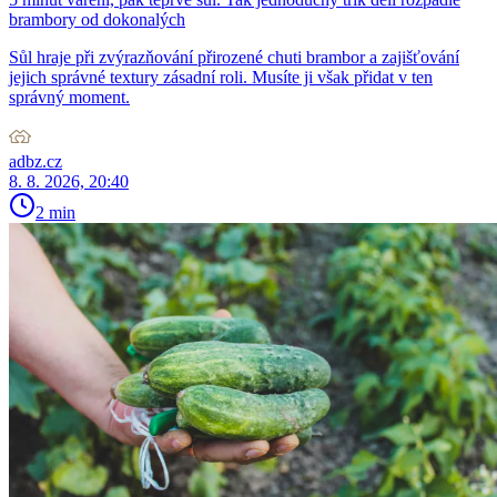
brambory od dokonalých
Sůl hraje při zvýrazňování přirozené chuti brambor a zajišťování
jejich správné textury zásadní roli. Musíte ji však přidat v ten
správný moment.
adbz.cz
8. 8. 2026, 20:40
2 min