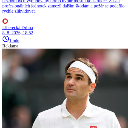
bezdomovců vybudovaný přímo uvnitř mostní konstrukce. Zásah
profesionálních jednotek zamezil dalším škodám a požár se podařilo
rychle zlikvidovat.
Liberecká Drbna
8. 8. 2026, 18:52
1 min
Reklama