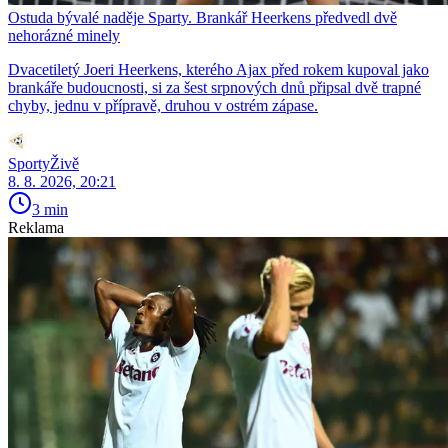
Ostuda bývalé naděje Sparty. Brankář Heerkens předvedl dvě
nehorázné minely
Dvacetiletý Joeri Heerkens, kterého Ajax před rokem kupoval jako
brankáře budoucnosti, si za šest srpnových dnů připsal dvě trapné
chyby, jednu v přípravě, druhou v ostrém zápase.
SportyŽivě
8. 8. 2026, 20:21
3 min
Reklama