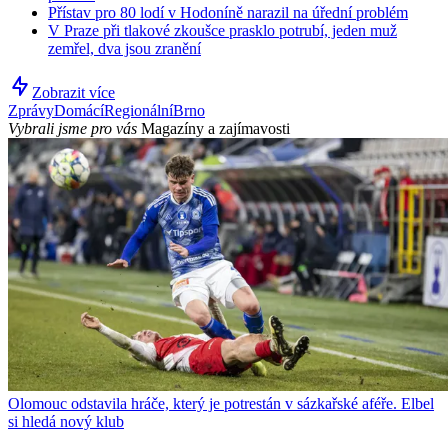
Přístav pro 80 lodí v Hodoníně narazil na úřední problém
V Praze při tlakové zkoušce prasklo potrubí, jeden muž
zemřel, dva jsou zranění
Zobrazit více
Zprávy
Domácí
Regionální
Brno
Vybrali jsme pro vás
Magazíny a zajímavosti
Olomouc odstavila hráče, který je potrestán v sázkařské aféře. Elbel
si hledá nový klub