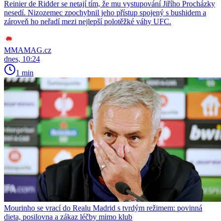
Reinier de Ridder se netají tím, že mu vystupování Jiřího Procházky
nesedí. Nizozemec zpochybnil jeho přístup spojený s bushidem a
zároveň ho neřadí mezi nejlepší polotěžké váhy UFC.
MMAMAG.cz
dnes, 10:24
1 min
Mourinho se vrací do Realu Madrid s tvrdým režimem: povinná
dieta, posilovna a zákaz léčby mimo klub