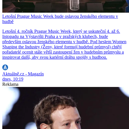
Letošní Prague Music Week bude oslavou ženského elementu v
hudbě
Letošní 4. ročník Prague Music Week, který se uskuteční 4. až 6.
listopadu na Výstavišti Praha a v pražských klubech, bude
především oslavou ženského elementu v hudbě. Pod heslem Women
Shaping the Industry (Ženy, které formují hudební průmysl) chtějí
pořadatelé ocenit stále větší zastoupení žen v hudebním průmyslu a
inspirovat další, aby svou kariérní dráhu spojily s hudbou.
Aktuálně.cz - Magazín
dnes, 10:19
Reklama