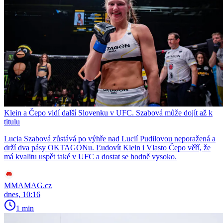
Klein a Čepo vidí další Slovenku v UFC. Szabová může dojít až k
titulu
Lucia Szabová zůstává po výhře nad Lucií Pudilovou neporažená a
drží dva pásy OKTAGONu. Ľudovít Klein i Vlasto Čepo věří, že
má kvalitu uspět také v UFC a dostat se hodně vysoko.
MMAMAG.cz
dnes, 10:16
1 min