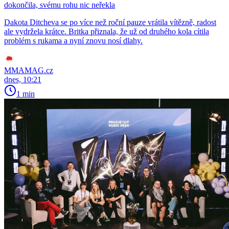
dokončila, svému rohu nic neřekla
Dakota Ditcheva se po více než roční pauze vrátila vítězně, radost
ale vydržela krátce. Britka přiznala, že už od druhého kola cítila
problém s rukama a nyní znovu nosí dlahy.
MMAMAG.cz
dnes, 10:21
1 min