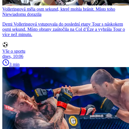
Volleringová měla osm sekund, které mohla bránit. Místo toho
Niewiadomu dorazila
Demi Volleringová vstupovala do poslední etapy Tour s náskokem
osmi sekund. Místo obrany zaútočila na Col d’Èze a vyhrála Tour o
více než minutu.
Vše o sportu
dnes, 10:06
3 min