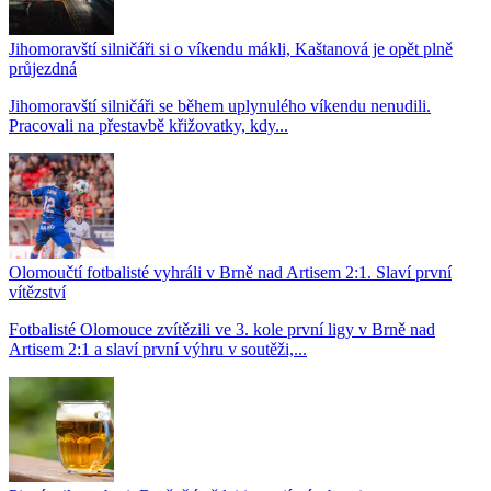
Jihomoravští silničáři si o víkendu mákli, Kaštanová je opět plně
průjezdná
Jihomoravští silničáři se během uplynulého víkendu nenudili.
Pracovali na přestavbě křižovatky, kdy...
Olomoučtí fotbalisté vyhráli v Brně nad Artisem 2:1. Slaví první
vítězství
Fotbalisté Olomouce zvítězili ve 3. kole první ligy v Brně nad
Artisem 2:1 a slaví první výhru v soutěži,...