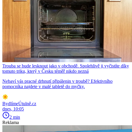
Trouba se bude lesknout jako v obchodě. Spolehlivě ji vyčistíte díky
tomuto triku, který v Česku téměř nikdo nezná
Nebaví vás pracné drhnutí připálenin v troubě? Efektivního
pomocníka najdete v malé tabletě do myčky.
BydlímeÚtulně.cz
dnes, 10:05
2 min
Reklama