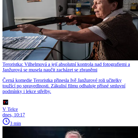
Teroristka: Vilhelmová a její absolutní kontrola nad fotografiemi a
Janžurová se musela naučit zacházet se zbraněmi
Černá komedie Teroristka přinesla Ivě Janžurové roli učitelky
toužící po spravedlnosti. Zákulisí filmu odhaluje přísné smluvní
podmínky i lekce střelby.
V Telce
dnes, 10:17
3 min