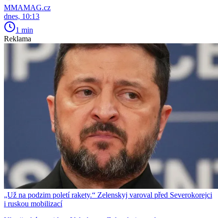
MMAMAG.cz
dnes, 10:13
1 min
Reklama
„Už na podzim poletí rakety.“ Zelenskyj varoval před Severokorejci
i ruskou mobilizací