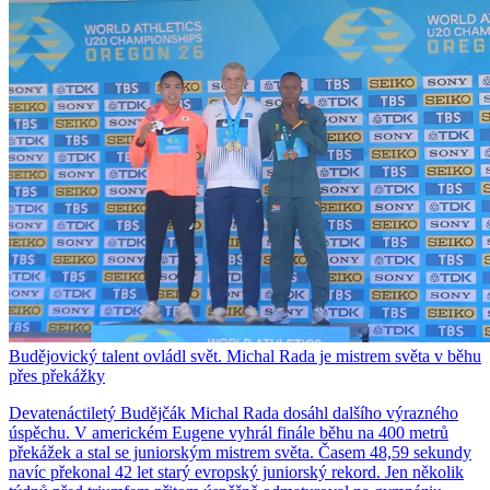
Budějovický talent ovládl svět. Michal Rada je mistrem světa v běhu
přes překážky
Devatenáctiletý Budějčák Michal Rada dosáhl dalšího výrazného
úspěchu. V americkém Eugene vyhrál finále běhu na 400 metrů
překážek a stal se juniorským mistrem světa. Časem 48,59 sekundy
navíc překonal 42 let starý evropský juniorský rekord. Jen několik