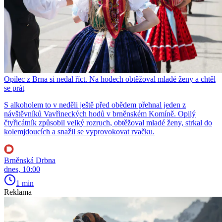
Opilec z Brna si nedal říct. Na hodech obtěžoval mladé ženy a chtěl
se prát
S alkoholem to v neděli ještě před obědem přehnal jeden z
návštěvníků Vavřineckých hodů v brněnském Komíně. Opilý
čtyřicátník způsobil velký rozruch, obtěžoval mladé ženy, strkal do
kolemjdoucích a snažil se vyprovokovat rvačku.
Brněnská Drbna
dnes, 10:00
1 min
Reklama