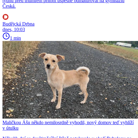
týdnů před triumfem přitom úspěšně odmaturoval na gymnáziu
Česká.
Budějcká Drbna
dnes, 10:03
1 min
Maličkou Ášu někdo nemilosrdně vyhodil, nový domov teď vyhlíží
v útulku