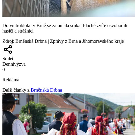
Do vnitrobloku v Brně se zatoulala srnka. Plaché zvíře osvobodili
hasiči a strážníci
Zdroj
:
Brněnská Drbna | Zprávy z Brna a Jihomoravského kraje
Sdílet
Denní
výzva
0
Reklama
Další články z
Brněnská Drbna