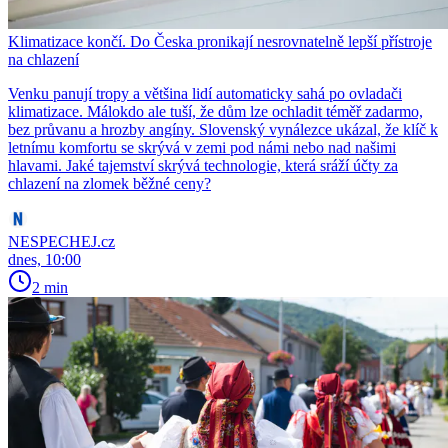
Klimatizace končí. Do Česka pronikají nesrovnatelně lepší přístroje
na chlazení
Venku panují tropy a většina lidí automaticky sahá po ovladači
klimatizace. Málokdo ale tuší, že dům lze ochladit téměř zadarmo,
bez průvanu a hrozby angíny. Slovenský vynálezce ukázal, že klíč k
letnímu komfortu se skrývá v zemi pod námi nebo nad našimi
hlavami. Jaké tajemství skrývá technologie, která sráží účty za
chlazení na zlomek běžné ceny?
NESPECHEJ.cz
dnes, 10:00
2 min