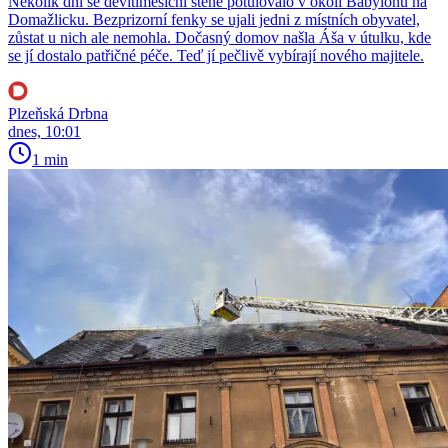
Několik dní se devítiměsíční štěně potulovalo v okolí Babylonu na
Domažlicku. Bezprizorní fenky se ujali jedni z místních obyvatel,
zůstat u nich ale nemohla. Dočasný domov našla Áša v útulku, kde
se jí dostalo patřičné péče. Teď jí pečlivě vybírají nového majitele.
Plzeňská Drbna
dnes, 10:01
1 min