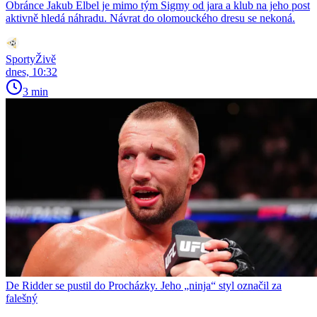
Obránce Jakub Elbel je mimo tým Sigmy od jara a klub na jeho post
aktivně hledá náhradu. Návrat do olomouckého dresu se nekoná.
SportyŽivě
dnes, 10:32
3 min
De Ridder se pustil do Procházky. Jeho „ninja“ styl označil za
falešný