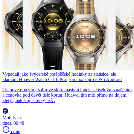
Vypadají jako švýcarské potápěčské hodinky za statisíce, ale
klamou. Huawei Watch GT 6 Pro jsou luxus pro iOS i Android
Titanové pouzdro, safírové sklo, masivní luneta s číselným značením
a cenovka pod devět tisíc korun. Huawei tím míří přímo na dojem,
který jinak stojí stovky tisíc.
Mobify.cz
dnes, 09:48
5 min