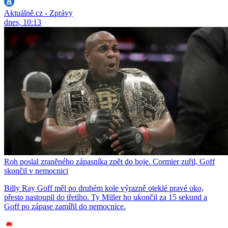
Aktuálně.cz - Zprávy
dnes, 10:13
Roh poslal zraněného zápasníka zpět do boje. Cormier zuřil, Goff
skončil v nemocnici
Billy Ray Goff měl po druhém kole výrazně oteklé pravé oko,
přesto nastoupil do třetího. Ty Miller ho ukončil za 15 sekund a
Goff po zápase zamířil do nemocnice.