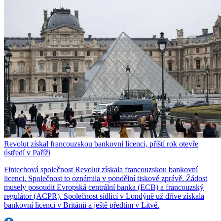
Revolut získal francouzskou bankovní licenci, příští rok otevře
ústředí v Paříži
Fintechová společnost Revolut získala francouzskou bankovní
licenci. Společnost to oznámila v pondělní tiskové zprávě. Žádost
musely posoudit Evropská centrální banka (ECB) a francouzský
regulátor (ACPR). Společnost sídlící v Londýně už dříve získala
bankovní licenci v Británii a ještě předtím v Litvě.