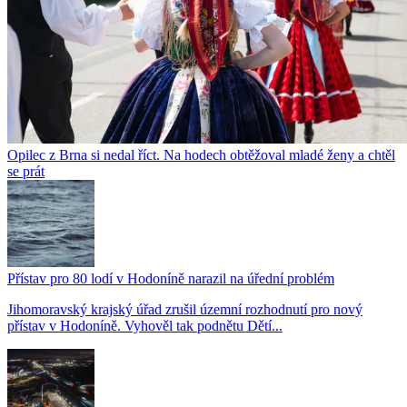
Opilec z Brna si nedal říct. Na hodech obtěžoval mladé ženy a chtěl
se prát
Přístav pro 80 lodí v Hodoníně narazil na úřední problém
Jihomoravský krajský úřad zrušil územní rozhodnutí pro nový
přístav v Hodoníně. Vyhověl tak podnětu Dětí...