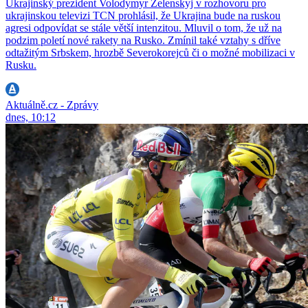
Ukrajinský prezident Volodymyr Zelenskyj v rozhovoru pro
ukrajinskou televizi TCN prohlásil, že Ukrajina bude na ruskou
agresi odpovídat se stále větší intenzitou. Mluvil o tom, že už na
podzim poletí nové rakety na Rusko. Zmínil také vztahy s dříve
odtažitým Srbskem, hrozbě Severokorejců či o možné mobilizaci v
Rusku.
Aktuálně.cz - Zprávy
dnes, 10:12