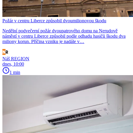
Požár v centru Liberce způsobil dvoumilionovou škodu
Nedělní podvečerní požár dvoupatrového domu na Nerudově
náměstí v centru Liberce způsobil podle odhadu hasičů škodu dva
miliony korun. Příčina vzniku je nadále v…
Náš REGION
dnes, 10:00
1 min