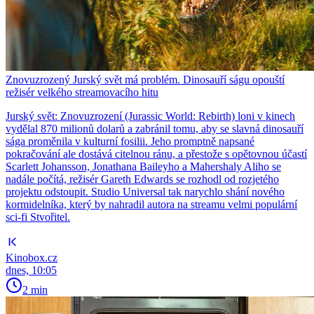
Znovuzrozený Jurský svět má problém. Dinosauří ságu opouští
režisér velkého streamovacího hitu
Jurský svět: Znovuzrození (Jurassic World: Rebirth) loni v kinech
vydělal 870 milionů dolarů a zabránil tomu, aby se slavná dinosauří
sága proměnila v kulturní fosilii. Jeho promptně napsané
pokračování ale dostává citelnou ránu, a přestože s opětovnou účastí
Scarlett Johansson, Jonathana Baileyho a Mahershaly Aliho se
nadále počítá, režisér Gareth Edwards se rozhodl od rozjetého
projektu odstoupit. Studio Universal tak narychlo shání nového
kormidelníka, který by nahradil autora na streamu velmi populární
sci-fi Stvořitel.
Kinobox.cz
dnes, 10:05
2 min