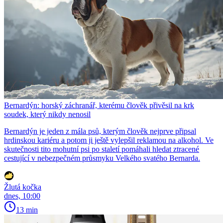
Bernardýn: horský záchranář, kterému člověk přivěsil na krk
soudek, který nikdy nenosil
Bernardýn je jeden z mála psů, kterým člověk nejprve připsal
hrdinskou kariéru a potom ji ještě vylepšil reklamou na alkohol. Ve
skutečnosti tito mohutní psi po staletí pomáhali hledat ztracené
cestující v nebezpečném průsmyku Velkého svatého Bernarda.
Žlutá kočka
dnes, 10:00
13 min