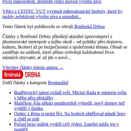
Pivní mikroroboti. Brněnští vědci inovují výrobu piva
Vědci z CEITEC VUT vyvinuli mikroskopické bioboty, které by
mohly zefektivnit výrobu piva a usnadnit...
Tento článek byl publikován ze zdrojů
Brněnská Drbna
Články z Brněnské Drbny přinášejí aktuální zpravodajství z
jihomoravské metropole a jejího okolí – od politiky přes dopravu,
kulturu, školství až po bezpečnostní a společenská témata. Obsah se
zaměřuje na události, které přímo ovlivňují každodenní život
místních obyvatel, ať už jde o nové...
Všechny články tohoto autora →
Další články z kategorie
Regionální
Budějovický talent ovládl svět. Michal Rada je mistrem světa
v běhu přes překážky
Maličkou Ášu někdo nemilosrdně vyhodil, nový domov teď
vyhlíží v útulku
Opilec z Brna si nedal říct. Na hodech obtěžoval mladé ženy
a chtěl se prát
Počasí beze srážek vydrží celý týden. Zapršet může jen v
pondělí