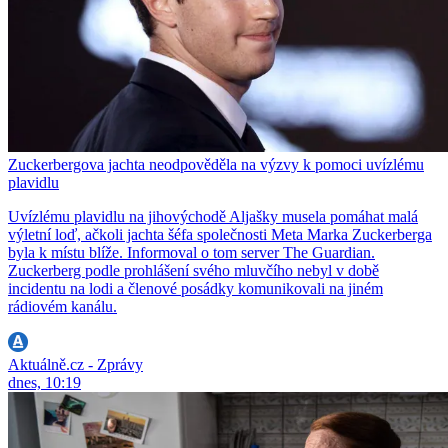
Zuckerbergova jachta neodpověděla na výzvy k pomoci uvízlému
plavidlu
Uvízlému plavidlu na jihovýchodě Aljašky musela pomáhat malá
výletní loď, ačkoli jachta šéfa společnosti Meta Marka Zuckerberga
byla k místu blíže. Informoval o tom server The Guardian.
Zuckerberg podle prohlášení svého mluvčího nebyl v době
incidentu na lodi a členové posádky komunikovali na jiném
rádiovém kanálu.
Aktuálně.cz - Zprávy
dnes, 10:19