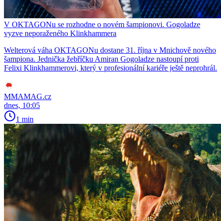
V OKTAGONu se rozhodne o novém šampionovi. Gogoladze
vyzve neporaženého Klinkhammera
Welterová váha OKTAGONu dostane 31. října v Mnichově nového
šampiona. Jednička žebříčku Amiran Gogoladze nastoupí proti
Felixi Klinkhammerovi, který v profesionální kariéře ještě neprohrál.
MMAMAG.cz
dnes, 10:05
1 min