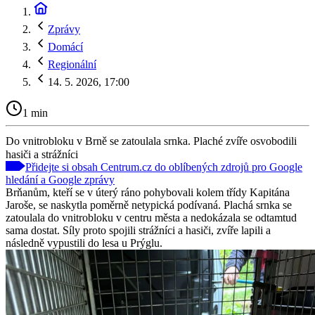
Zprávy
Domácí
Regionální
14. 5. 2026, 17:00
1 min
Do vnitrobloku v Brně se zatoulala srnka. Plaché zvíře osvobodili
hasiči a strážníci
Přidejte si obsah Centrum.cz do oblíbených zdrojů pro Google
hledání a Google zprávy
Brňanům, kteří se v úterý ráno pohybovali kolem třídy Kapitána
Jaroše, se naskytla poměrně netypická podívaná. Plachá srnka se
zatoulala do vnitrobloku v centru města a nedokázala se odtamtud
sama dostat. Síly proto spojili strážníci a hasiči, zvíře lapili a
následně vypustili do lesa u Prýglu.