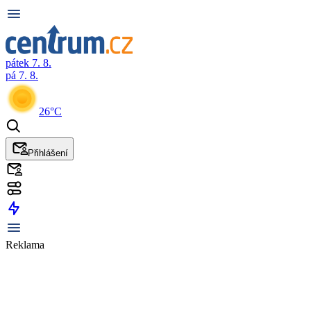
pátek 7. 8.
pá 7. 8.
26°C
Přihlášení
Reklama