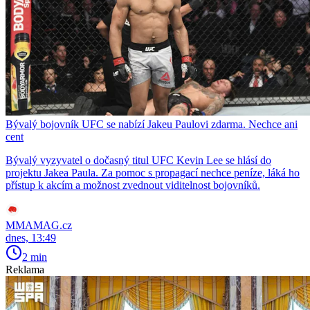
Bývalý bojovník UFC se nabízí Jakeu Paulovi zdarma. Nechce ani
cent
Bývalý vyzyvatel o dočasný titul UFC Kevin Lee se hlásí do
projektu Jakea Paula. Za pomoc s propagací nechce peníze, láká ho
přístup k akcím a možnost zvednout viditelnost bojovníků.
MMAMAG.cz
dnes, 13:49
2 min
Reklama