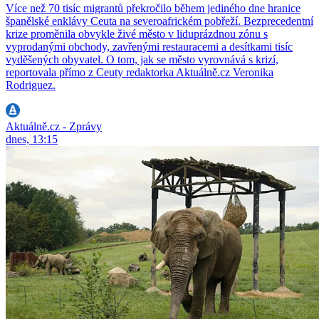
Více než 70 tisíc migrantů překročilo během jediného dne hranice
španělské enklávy Ceuta na severoafrickém pobřeží. Bezprecedentní
krize proměnila obvykle živé město v liduprázdnou zónu s
vyprodanými obchody, zavřenými restauracemi a desítkami tisíc
vyděšených obyvatel. O tom, jak se město vyrovnává s krizí,
reportovala přímo z Ceuty redaktorka Aktuálně.cz Veronika
Rodriguez.
Aktuálně.cz - Zprávy
dnes, 13:15