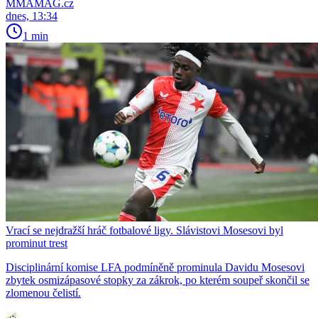
MMAMAG.cz
dnes, 13:34
1 min
Vrací se nejdražší hráč fotbalové ligy. Slávistovi Mosesovi byl
prominut trest
Disciplinární komise LFA podmíněně prominula Davidu Mosesovi
zbytek osmizápasové stopky za zákrok, po kterém soupeř skončil se
zlomenou čelistí.