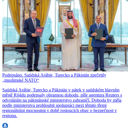
Podepsáno. Saúdská Arábie, Turecko a Pákistán zpečetily
„muslimské NATO“
Saúdská Arábie, Turecko a Pákistán v pátek v saúdském hlavním
městě Rijádu podepsaly obrannou dohodu, píše agentura Reuters s
odvoláním na pákistánské ministerstvo zahraničí. Dohoda by měla
podle ministerstva prohloubit spolupráci mezi těmito třemi
regionálními mocnostmi v době rostoucích obav o bezpečnost v
regionu.