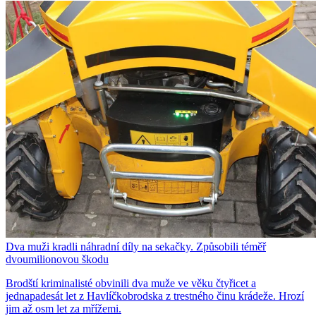
Dva muži kradli náhradní díly na sekačky. Způsobili téměř
dvoumilionovou škodu
Brodští kriminalisté obvinili dva muže ve věku čtyřicet a
jednapadesát let z Havlíčkobrodska z trestného činu krádeže. Hrozí
jim až osm let za mřížemi.