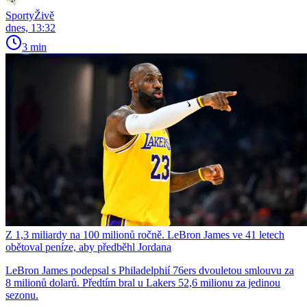
SportyŽivě
dnes, 13:32
3 min
Z 1,3 miliardy na 100 milionů ročně. LeBron James ve 41 letech
obětoval peníze, aby předběhl Jordana
LeBron James podepsal s Philadelphií 76ers dvouletou smlouvu za
8 milionů dolarů. Předtím bral u Lakers 52,6 milionu za jedinou
sezonu.