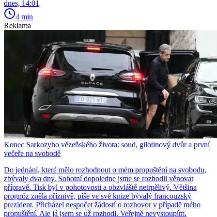
dnes, 14:01
4 min
Reklama
Konec Sarkozyho vězeňského života: soud, gilotinový dvůr a první
večeře na svobodě
Do jednání, které mělo rozhodnout o mém propuštění na svobodu,
zbývaly dva dny. Sobotní dopoledne jsme se rozhodli věnovat
přípravě. Tisk byl v pohotovosti a obzvláště netrpělivý. Většina
prognóz zněla příznivě, píše ve své knize bývalý francouzský
prezident. Přicházel nespočet žádostí o rozhovor v případě mého
propuštění. Ale já jsem se už rozhodl. Veřejně nevystoupím.