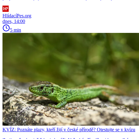
HlídacíPes.org
dnes, 14:00
5 min
KVÍZ: Poznáte plazy, kteří žijí v české přírodě? Otestujte se v kvízu