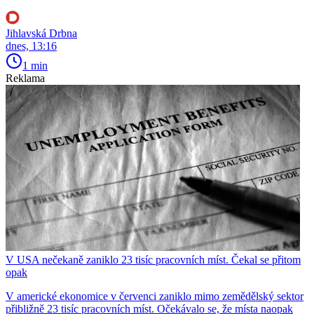
Jihlavská Drbna
dnes, 13:16
1 min
Reklama
V USA nečekaně zaniklo 23 tisíc pracovních míst. Čekal se přitom
opak
V americké ekonomice v červenci zaniklo mimo zemědělský sektor
přibližně 23 tisíc pracovních míst. Očekávalo se, že místa naopak