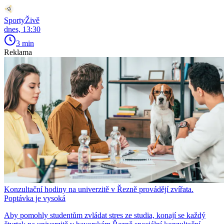
SportyŽivě
dnes, 13:30
3 min
Reklama
Konzultační hodiny na univerzitě v Řezně provádějí zvířata.
Poptávka je vysoká
Aby pomohly studentům zvládat stres ze studia, konají se každý