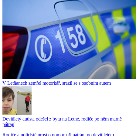
V Letňanech zemřel motorkář, srazil se s osobním autem
Devítiletý autista odešel z bytu na Letné, rodiče po něm marně
pátrají
Rodiče a policisté prosí o pomoc při pátrání po devítiletém