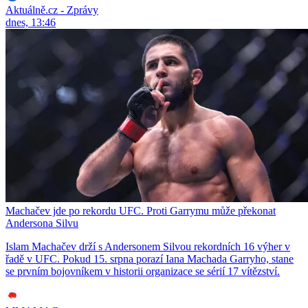
Aktuálně.cz - Zprávy
dnes, 13:46
Machačev jde po rekordu UFC. Proti Garrymu může překonat
Andersona Silvu
Islam Machačev drží s Andersonem Silvou rekordních 16 výher v
řadě v UFC. Pokud 15. srpna porazí Iana Machada Garryho, stane
se prvním bojovníkem v historii organizace se sérií 17 vítězství.