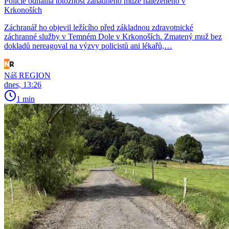
Policie odhalila totožnost záhadného muže nalezeného v
Krkonoších
Záchranář ho objevil ležícího před základnou zdravotnické
záchranné služby v Temném Dole v Krkonoších. Zmatený muž bez
dokladů nereagoval na výzvy policistů ani lékařů,…
Náš REGION
dnes, 13:26
1 min