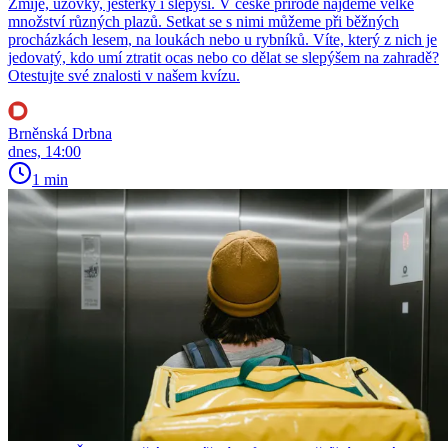
Zmije, užovky, ještěrky i slepýši. V české přírodě najdeme velké
množství různých plazů. Setkat se s nimi můžeme při běžných
procházkách lesem, na loukách nebo u rybníků. Víte, který z nich je
jedovatý, kdo umí ztratit ocas nebo co dělat se slepýšem na zahradě?
Otestujte své znalosti v našem kvízu.
Brněnská Drbna
dnes, 14:00
1 min