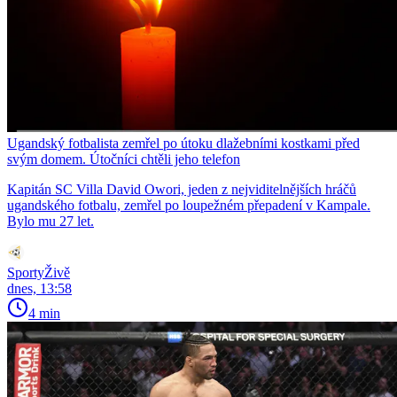
Ugandský fotbalista zemřel po útoku dlažebními kostkami před
svým domem. Útočníci chtěli jeho telefon
Kapitán SC Villa David Owori, jeden z nejviditelnějších hráčů
ugandského fotbalu, zemřel po loupežném přepadení v Kampale.
Bylo mu 27 let.
SportyŽivě
dnes, 13:58
4 min