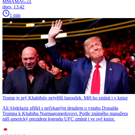
MMAMAG.cz
dnes, 13:42
1 min
Trump je prý Khabibův největší fanoušek. Měl ho zmínit i v knize
Ali Abdelaziz přišel s nečekaným detailem o vztahu Donalda
Trumpa k Khabibu Nurmagomedovovi. Podle známého manažera
měl americký prezident legendu UFC zmínit i ve své knize.