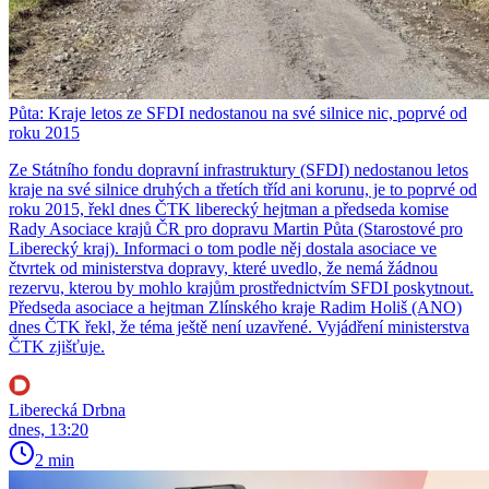
Půta: Kraje letos ze SFDI nedostanou na své silnice nic, poprvé od
roku 2015
Ze Státního fondu dopravní infrastruktury (SFDI) nedostanou letos
kraje na své silnice druhých a třetích tříd ani korunu, je to poprvé od
roku 2015, řekl dnes ČTK liberecký hejtman a předseda komise
Rady Asociace krajů ČR pro dopravu Martin Půta (Starostové pro
Liberecký kraj). Informaci o tom podle něj dostala asociace ve
čtvrtek od ministerstva dopravy, které uvedlo, že nemá žádnou
rezervu, kterou by mohlo krajům prostřednictvím SFDI poskytnout.
Předseda asociace a hejtman Zlínského kraje Radim Holiš (ANO)
dnes ČTK řekl, že téma ještě není uzavřené. Vyjádření ministerstva
ČTK zjišťuje.
Liberecká Drbna
dnes, 13:20
2 min