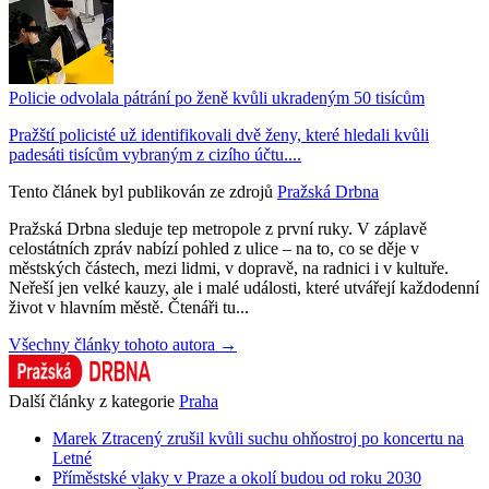
Policie odvolala pátrání po ženě kvůli ukradeným 50 tisícům
Pražští policisté už identifikovali dvě ženy, které hledali kvůli
padesáti tisícům vybraným z cizího účtu....
Tento článek byl publikován ze zdrojů
Pražská Drbna
Pražská Drbna sleduje tep metropole z první ruky. V záplavě
celostátních zpráv nabízí pohled z ulice – na to, co se děje v
městských částech, mezi lidmi, v dopravě, na radnici i v kultuře.
Neřeší jen velké kauzy, ale i malé události, které utvářejí každodenní
život v hlavním městě. Čtenáři tu...
Všechny články tohoto autora →
Další články z kategorie
Praha
Marek Ztracený zrušil kvůli suchu ohňostroj po koncertu na
Letné
Příměstské vlaky v Praze a okolí budou od roku 2030