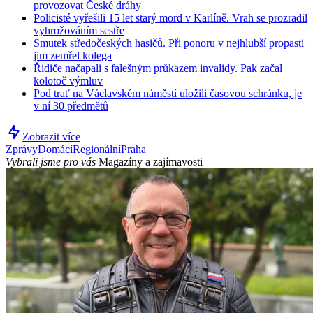
provozovat České dráhy
Policisté vyřešili 15 let starý mord v Karlíně. Vrah se prozradil
vyhrožováním sestře
Smutek středočeských hasičů. Při ponoru v nejhlubší propasti
jim zemřel kolega
Řidiče načapali s falešným průkazem invalidy. Pak začal
kolotoč výmluv
Pod trať na Václavském náměstí uložili časovou schránku, je
v ní 30 předmětů
Zobrazit více
Zprávy
Domácí
Regionální
Praha
Vybrali jsme pro vás
Magazíny a zajímavosti