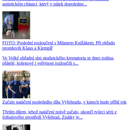
autistickém chlapci, který v pátek dopoledne...
FOTO: Poslední rozloučení s Milanem Knížákem. Při obřadu
promluvili Klaus a Klempíř
Ve Velké obřadní síni strašnického krematoria se dnes rodina,
přátelé, kolegové i veřejnost rozloučili s...
Začalo natáčení posledního dílu Vyšehradu, v kinech bude příští rok
Třetím dílem, jehož natáčení právě začalo, ukončí tvůrci sérii z
fotbalového prostředí Vyšehrad. Zpátky je...