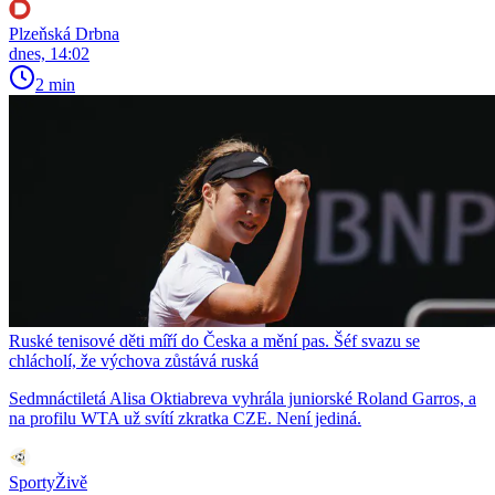
Plzeňská Drbna
dnes, 14:02
2 min
Ruské tenisové děti míří do Česka a mění pas. Šéf svazu se
chlácholí, že výchova zůstává ruská
Sedmnáctiletá Alisa Oktiabreva vyhrála juniorské Roland Garros, a
na profilu WTA už svítí zkratka CZE. Není jediná.
SportyŽivě