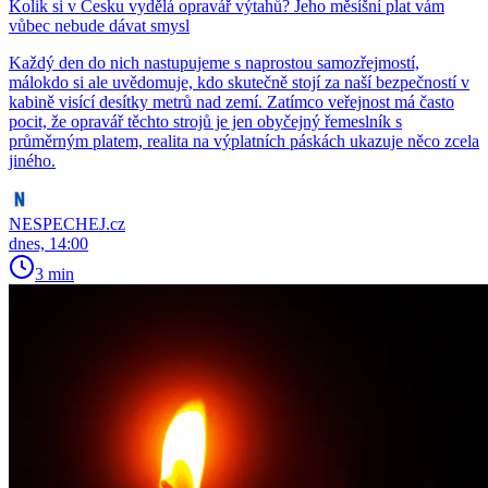
Kolik si v Česku vydělá opravář výtahů? Jeho měsíšní plat vám
vůbec nebude dávat smysl
Každý den do nich nastupujeme s naprostou samozřejmostí,
málokdo si ale uvědomuje, kdo skutečně stojí za naší bezpečností v
kabině visící desítky metrů nad zemí. Zatímco veřejnost má často
pocit, že opravář těchto strojů je jen obyčejný řemeslník s
průměrným platem, realita na výplatních páskách ukazuje něco zcela
jiného.
NESPECHEJ.cz
dnes, 14:00
3 min