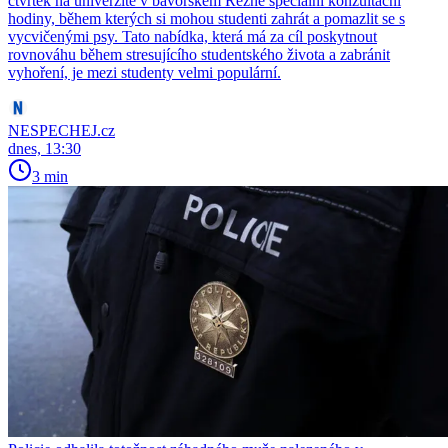
čtvrtek na univerzitě v bavorském Řezně speciální konzultační
hodiny, během kterých si mohou studenti zahrát a pomazlit se s
vycvičenými psy. Tato nabídka, která má za cíl poskytnout
rovnováhu během stresujícího studentského života a zabránit
vyhoření, je mezi studenty velmi populární.
NESPECHEJ.cz
dnes, 13:30
3 min