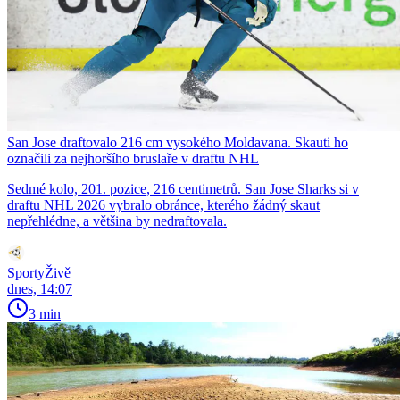
San Jose draftovalo 216 cm vysokého Moldavana. Skauti ho
označili za nejhoršího bruslaře v draftu NHL
Sedmé kolo, 201. pozice, 216 centimetrů. San Jose Sharks si v
draftu NHL 2026 vybralo obránce, kterého žádný skaut
nepřehlédne, a většina by nedraftovala.
SportyŽivě
dnes, 14:07
3 min