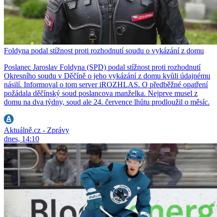
Foldyna podal stížnost proti rozhodnutí soudu o vykázání z domu
Poslanec Jaroslav Foldyna (SPD) podal stížnost proti rozhodnutí
Okresního soudu v Děčíně o jeho vykázání z domu kvůli údajnému
násilí. Informoval o tom server iROZHLAS. O předběžné opatření
požádala děčínský soud poslancova manželka. Nejprve musel z
domu na dva týdny, soud ale 24. července lhůtu prodloužil o měsíc.
Aktuálně.cz - Zprávy
dnes, 14:10