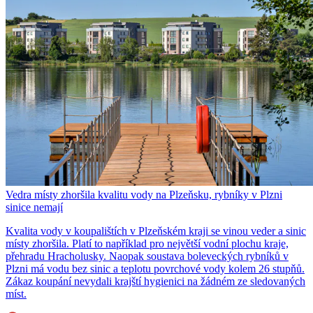
Vedra místy zhoršila kvalitu vody na Plzeňsku, rybníky v Plzni
sinice nemají
Kvalita vody v koupalištích v Plzeňském kraji se vinou veder a sinic
místy zhoršila. Platí to například pro největší vodní plochu kraje,
přehradu Hracholusky. Naopak soustava boleveckých rybníků v
Plzni má vodu bez sinic a teplotu povrchové vody kolem 26 stupňů.
Zákaz koupání nevydali krajští hygienici na žádném ze sledovaných
míst.