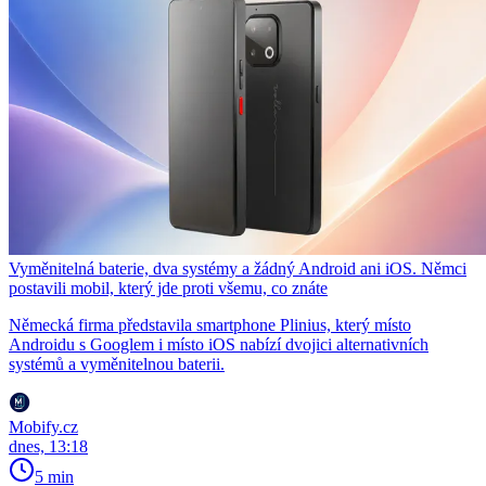
Vyměnitelná baterie, dva systémy a žádný Android ani iOS. Němci
postavili mobil, který jde proti všemu, co znáte
Německá firma představila smartphone Plinius, který místo
Androidu s Googlem i místo iOS nabízí dvojici alternativních
systémů a vyměnitelnou baterii.
Mobify.cz
dnes, 13:18
5 min