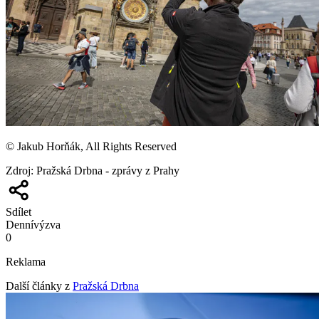
© Jakub Horňák, All Rights Reserved
Zdroj
:
Pražská Drbna - zprávy z Prahy
Sdílet
Denní
výzva
0
Reklama
Další články z
Pražská Drbna