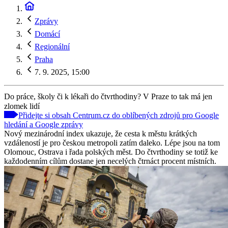
Zprávy
Domácí
Regionální
Praha
7. 9. 2025, 15:00
Do práce, školy či k lékaři do čtvrthodiny? V Praze to tak má jen
zlomek lidí
Přidejte si obsah Centrum.cz do oblíbených zdrojů pro Google
hledání a Google zprávy
Nový mezinárodní index ukazuje, že cesta k městu krátkých
vzdáleností je pro českou metropoli zatím daleko. Lépe jsou na tom
Olomouc, Ostrava i řada polských měst. Do čtvrthodiny se totiž ke
každodenním cílům dostane jen necelých čtrnáct procent místních.