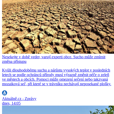
Nesekejte v době veder, varují experti obce. Sucho může zmírnit
změna přístupu
Kvůli dlouhodobému suchu a nárůstu vysokých teplot v posledních
letech se podle ochránců přírody musí výrazně změnit péče o zeleň
ve městech a obcích. Pomoci může omezení sečení nebo takzvaná
mozaiková seč, při které se v trávníku nechávají neposekané plošky.
Aktuálně.cz - Zprávy
dnes, 14:05