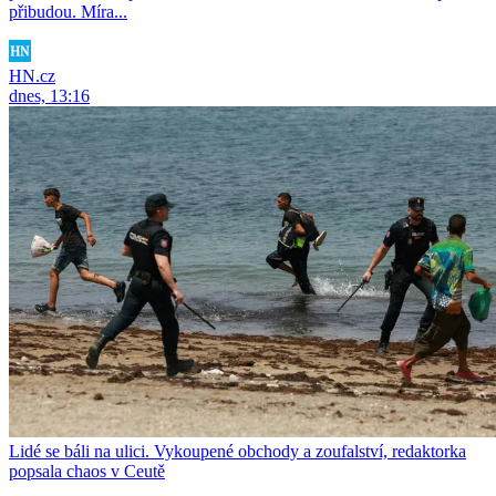
přibudou. Míra...
HN.cz
dnes, 13:16
Lidé se báli na ulici. Vykoupené obchody a zoufalství, redaktorka
popsala chaos v Ceutě