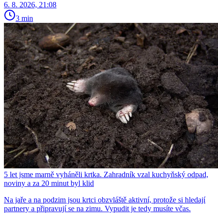
6. 8. 2026, 21:08
3 min
5 let jsme marně vyháněli krtka. Zahradník vzal kuchyňský odpad,
noviny a za 20 minut byl klid
Na jaře a na podzim jsou krtci obzvláště aktivní, protože si hledají
partnery a připravují se na zimu. Vypudit je tedy musíte včas.