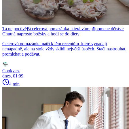
Ta nejpoctivější celerová pomazánka, která vám připomene dětství:
Chutná naprosto božsky a hodí se do diety
Celerová pomazánka patří k těm receptům, které vypadají
nenápadně, ale na stole vždy sklidí největší úspěch. Stačí nastrouhat,
promíchat a podávat.
Cooky.cz
dnes, 01:09
4 min