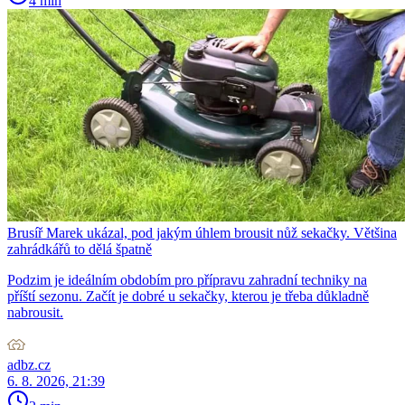
4 min
Brusíř Marek ukázal, pod jakým úhlem brousit nůž sekačky. Většina
zahrádkářů to dělá špatně
Podzim je ideálním obdobím pro přípravu zahradní techniky na
příští sezonu. Začít je dobré u sekačky, kterou je třeba důkladně
nabrousit.
adbz.cz
6. 8. 2026, 21:39