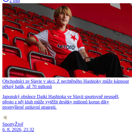
2 min
Obchodníci ze Slavie v akci. Z nechtěného Hashioky může kápnout
pěkný balík, až 70 milionů
Japonský obránce Daiki Hashioka ve Slavii sportovně neuspěl,
přesto z něj klub může vytěžit desítky milionů korun díky
promyšlené smluvní strategii.
SportyŽivě
6. 8. 2026, 21:32