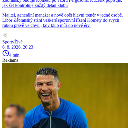
Zábranský buduje Kometu po vzoru Fergusona. Kučeřík popisuje,
jak šéf kontroluje každý detail klubu
Majitel, generální manažer a nově opět hlavní trenér v jedné osobě.
Libor Zábranský stáhl veškeré sportovní řízení Komety do svých
rukou právě ve chvíli, kdy klub míří do nové éry.
SportyŽivě
6. 8. 2026, 20:23
4 min
Reklama