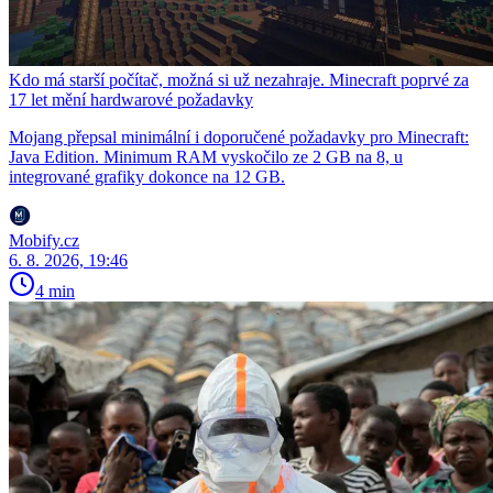
Kdo má starší počítač, možná si už nezahraje. Minecraft poprvé za
17 let mění hardwarové požadavky
Mojang přepsal minimální i doporučené požadavky pro Minecraft:
Java Edition. Minimum RAM vyskočilo ze 2 GB na 8, u
integrované grafiky dokonce na 12 GB.
Mobify.cz
6. 8. 2026, 19:46
4 min