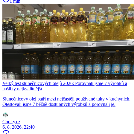
1 min
Velký test slunečnicových olejů 2026: Porovnali jsme 7 výrobků a
našli ty nejkvalitnější
Slunečnicový olej patří mezi nejčastěji používané tuky v kuchyních.
Otestovali jsme 7 běžně dostupných výrobků a porovnali je.
Cooky.cz
6. 8. 2026, 22:40