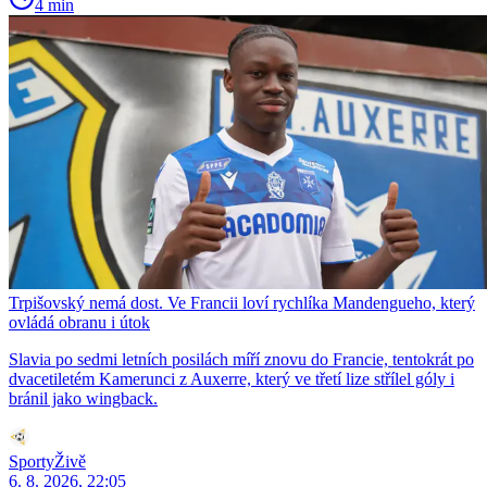
4 min
Trpišovský nemá dost. Ve Francii loví rychlíka Mandengueho, který
ovládá obranu i útok
Slavia po sedmi letních posilách míří znovu do Francie, tentokrát po
dvacetiletém Kamerunci z Auxerre, který ve třetí lize střílel góly i
bránil jako wingback.
SportyŽivě
6. 8. 2026, 22:05