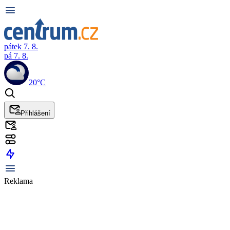
pátek 7. 8.
pá 7. 8.
20°C
Přihlášení
Reklama