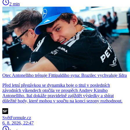
2 min
Otec Antonelliho trénuje Fittipaldiho syna: Brazilec vychvaluje lídra
Před letní přestávkou se dynamika boje o titul v posledních
závodních víkendech otočila ve prospěch Andrey Kimiho
Antonelliho. Ital dokáže pravidelně zajíždět výsledky a sbírat
důležité body, které mohou v součtu na konci sezony rozhodnout.
SvětFormule.cz
6. 8. 2026, 22:47