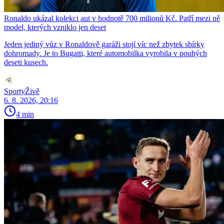
Ronaldo ukázal kolekci aut v hodnotě 700 milionů Kč. Patří mezi ně
model, kterých vzniklo jen deset
Jeden jediný vůz v Ronaldově garáži stojí víc než zbytek sbírky
dohromady. Je to Bugatti, které automobilka vyrobila v pouhých
deseti kusech.
SportyŽivě
6. 8. 2026, 20:16
4 min