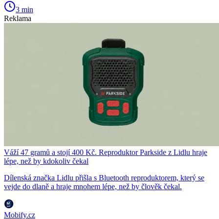
3 min
Reklama
Váží 47 gramů a stojí 400 Kč. Reproduktor Parkside z Lidlu hraje
lépe, než by kdokoliv čekal
Dílenská značka Lidlu přišla s Bluetooth reproduktorem, který se
vejde do dlaně a hraje mnohem lépe, než by člověk čekal.
Mobify.cz