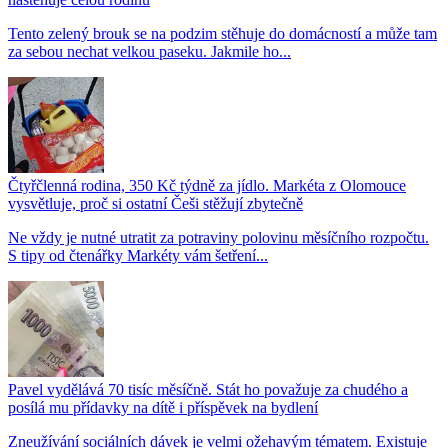
Tento zelený brouk se na podzim stěhuje do domácností a může tam
za sebou nechat velkou paseku. Jakmile ho...
Čtyřčlenná rodina, 350 Kč týdně za jídlo. Markéta z Olomouce
vysvětluje, proč si ostatní Češi stěžují zbytečně
Ne vždy je nutné utratit za potraviny polovinu měsíčního rozpočtu.
S tipy od čtenářky Markéty vám šetření...
Pavel vydělává 70 tisíc měsíčně. Stát ho považuje za chudého a
posílá mu přídavky na dítě i příspěvek na bydlení
Zneužívání sociálních dávek je velmi ožehavým tématem. Existuje