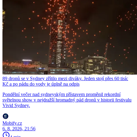
89 dronů se v Sydney zřítilo mezi diváky. Jeden stojí přes 60 tisíc
Kč a po pádu do vody je úplně na odpis
Pondělní večer nad sydneyským přístavem proměnil rekordní
světelnou show v nejdražší hromadný pád dronů v historii festivalu
Vivid Sydney.
Mobify.cz
6. 8. 2026, 21:56