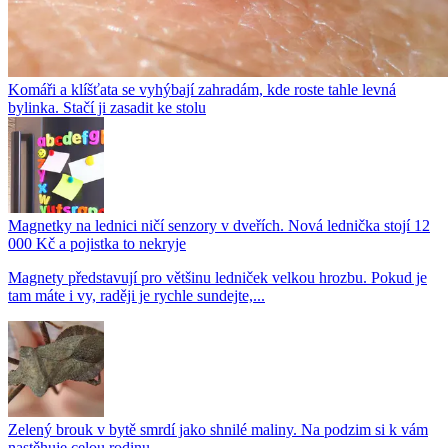
Komáři a klíšťata se vyhýbají zahradám, kde roste tahle levná
bylinka. Stačí ji zasadit ke stolu
Magnetky na lednici ničí senzory v dveřích. Nová lednička stojí 12
000 Kč a pojistka to nekryje
Magnety představují pro většinu ledniček velkou hrozbu. Pokud je
tam máte i vy, raději je rychle sundejte,...
Zelený brouk v bytě smrdí jako shnilé maliny. Na podzim si k vám
nastěhuje celou rodinu