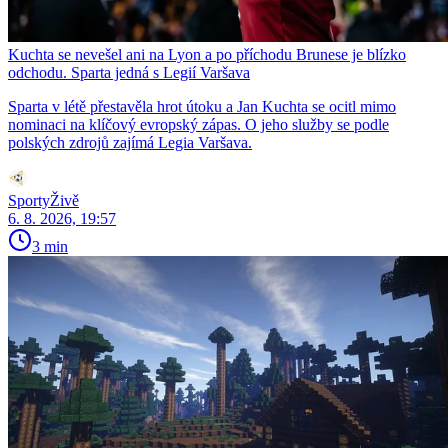
Kuchta se nevešel ani na Lyon a po příchodu Brunese je blízko
odchodu. Sparta jedná s Legií Varšava
Sparta v létě přestavěla hrot útoku a Jan Kuchta se ocitl mimo
nominaci na klíčový evropský zápas. O jeho služby se podle
polských zdrojů zajímá Legia Varšava.
SportyŽivě
6. 8. 2026, 19:57
3 min