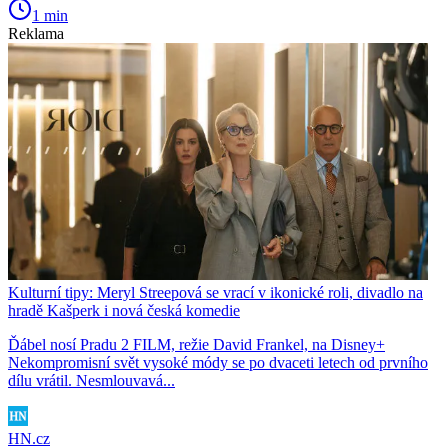
1 min
Reklama
Kulturní tipy: Meryl Streepová se vrací v ikonické roli, divadlo na
hradě Kašperk i nová česká komedie
Ďábel nosí Pradu 2 FILM, režie David Frankel, na Disney+
Nekompromisní svět vysoké módy se po dvaceti letech od prvního
dílu vrátil. Nesmlouvavá...
HN.cz