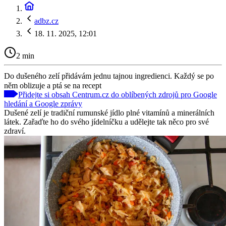
adbz.cz
18. 11. 2025, 12:01
2 min
Do dušeného zelí přidávám jednu tajnou ingredienci. Každý se po
něm oblizuje a ptá se na recept
Přidejte si obsah Centrum.cz do oblíbených zdrojů pro Google
hledání a Google zprávy
Dušené zelí je tradiční rumunské jídlo plné vitamínů a minerálních
látek. Zařaďte ho do svého jídelníčku a udělejte tak něco pro své
zdraví.