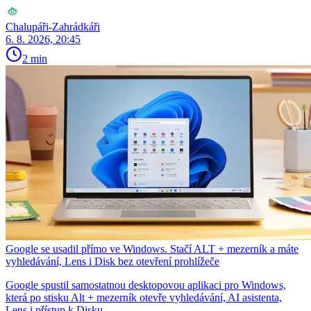
Chalupáři-Zahrádkáři
6. 8. 2026, 20:45
2 min
Google se usadil přímo ve Windows. Stačí ALT + mezerník a máte
vyhledávání, Lens i Disk bez otevření prohlížeče
Google spustil samostatnou desktopovou aplikaci pro Windows,
která po stisku Alt + mezerník otevře vyhledávání, AI asistenta,
Lens i přístup k Disku.