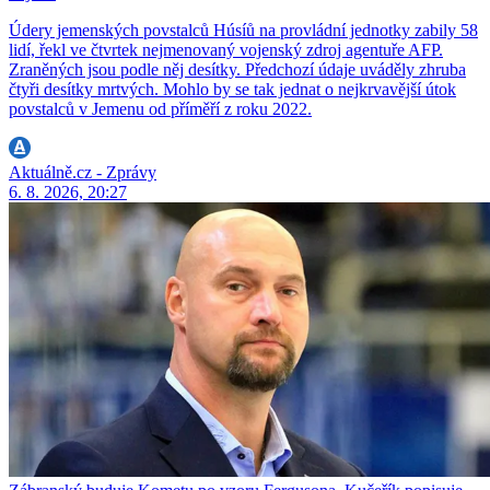
Údery jemenských povstalců Húsíů na provládní jednotky zabily 58
lidí, řekl ve čtvrtek nejmenovaný vojenský zdroj agentuře AFP.
Zraněných jsou podle něj desítky. Předchozí údaje uváděly zhruba
čtyři desítky mrtvých. Mohlo by se tak jednat o nejkrvavější útok
povstalců v Jemenu od příměří z roku 2022.
Aktuálně.cz - Zprávy
6. 8. 2026, 20:27