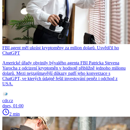
FBI agent měl ukrást kryptoměny za milion dolarů. Usvědčil ho
ChatGPT
Americké úřady obvinily bývalého agenta FBI Patricka Stevena
Yarocha z odcizení kryptoměn v hodnotě přibližně jednoho milionu
dolarů. Mezi nejzajímavější důkazy patří jeho konverzace s
ChatGPT, ve kterých údajně řešil investování peněz i odchod z
USA.
cdr.cz
dnes, 01:00
2 min