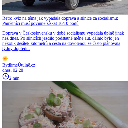
Retro kvíz na téma jak vypadala doprava a silnice za socialismu:
Pamětníci musí povinně získat 10/10 bodů
Doprava v Československu v době socialismu vypadala úplně jinak
než dnes. Po silnicích jezdilo podstatně méně aut, dálnic bylo jen
několik desítek kilometrů a cesta na dovolenou se často plánovala
týdny dopředu.
BydlímeÚtulně.cz
dnes, 02:28
2 min