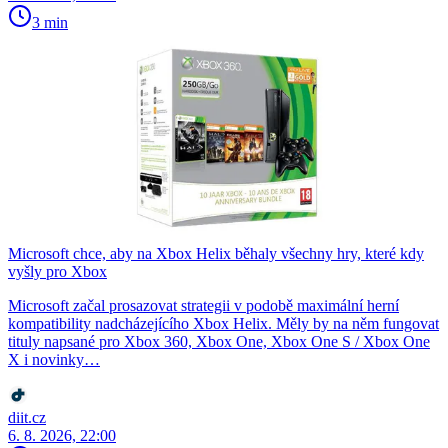
3 min
Microsoft chce, aby na Xbox Helix běhaly všechny hry, které kdy
vyšly pro Xbox
Microsoft začal prosazovat strategii v podobě maximální herní
kompatibility nadcházejícího Xbox Helix. Měly by na něm fungovat
tituly napsané pro Xbox 360, Xbox One, Xbox One S / Xbox One
X i novinky…
diit.cz
6. 8. 2026, 22:00