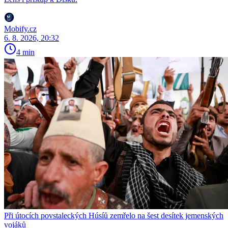
Mobify.cz
6. 8. 2026, 20:32
4 min
Při útocích povstaleckých Húsíů zemřelo na šest desítek jemenských
vojáků