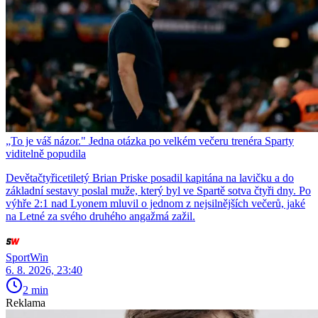
„To je váš názor." Jedna otázka po velkém večeru trenéra Sparty
viditelně popudila
Devětačtyřicetiletý Brian Priske posadil kapitána na lavičku a do
základní sestavy poslal muže, který byl ve Spartě sotva čtyři dny. Po
výhře 2:1 nad Lyonem mluvil o jednom z nejsilnějších večerů, jaké
na Letné za svého druhého angažmá zažil.
SportWin
6. 8. 2026, 23:40
2 min
Reklama