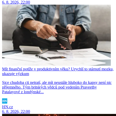
6. 8. 2026, 22:00
Mít finanční potíže v produktivním věku? Urychlí to stárnutí mozku,
ukazuje výzkum
Sice chudoba cti netratí, ale mít neustále hluboko do kapsy není nic
příjemného. Tým britských vědců pod vedením Praveethy
Patalayové z londýnské...
HN.cz
6. 8. 2026, 22:00