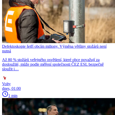
Defektoskopie šetří obcím miliony. Výměna většiny stožárů není
nutná
Až 80 % stožárů veřejného osvětlení, které obce považují za
dosloužilé, může podle měření společnosti ČEZ ESL bezpečně
sloužit i…
Volty
dnes, 01:00
1 min