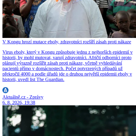
V Kongu hrozí mutace eboly, zdravotníci rozšíří zásah proti nákaze
Virus eboly, který v Kongu způsobuje jednu z nejhorších epidemií v
historii, by mohl mutovat, varují zdravotníci. Afričtí odborníci proto
plánují výrazně rozšířit zásah proti nákaze, včetně vyhledávání
pacientů přímo v domácnostech. Počet potvrzených případů už
překročil 4000 a podle úřadů jde o druhou největší epidemii eboly v
historii, uvedl list The Guardian.
Aktuálně.cz - Zprávy
6. 8. 2026, 19:38