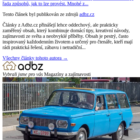
řada způsobů, jak to lze provést. Mnohé z...
Tento článek byl publikován ze zdrojů
adbz.cz
Články z Adbz.cz přinášejí lehce oddechový, ale prakticky
zaměřený obsah, který kombinuje domácí tipy, kreativní návody,
zajímavosti ze světa a neobvyklé příběhy. Obsah je pestrý, často
inspirovaný každodenním životem a určený pro čtenáře, kteří mají
rádi praktická řešení, zábavu i netradiční...
Všechny články tohoto autora →
Vybrali jsme pro vás
Magazíny a zajímavosti