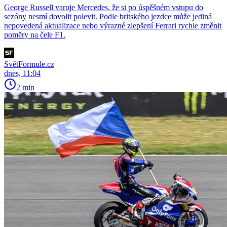
George Russell varuje Mercedes, že si po úspěšném vstupu do
sezóny nesmí dovolit polevit. Podle britského jezdce může jediná
nepovedená aktualizace nebo výrazné zlepšení Ferrari rychle změnit
poměry na čele F1.
SvětFormule.cz
dnes, 11:04
2 min