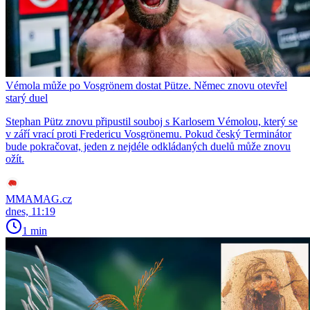
Vémola může po Vosgrönem dostat Pütze. Němec znovu otevřel
starý duel
Stephan Pütz znovu připustil souboj s Karlosem Vémolou, který se
v září vrací proti Fredericu Vosgrönemu. Pokud český Terminátor
bude pokračovat, jeden z nejdéle odkládaných duelů může znovu
ožít.
MMAMAG.cz
dnes, 11:19
1 min