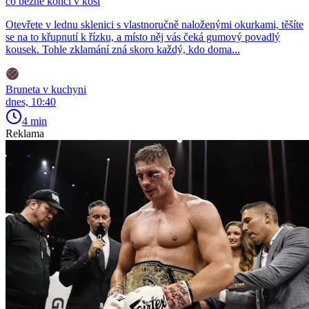
co běžně končí v koši
Otevřete v lednu sklenici s vlastnoručně naloženými okurkami, těšíte
se na to křupnutí k řízku, a místo něj vás čeká gumový povadlý
kousek. Tohle zklamání zná skoro každý, kdo doma...
Bruneta v kuchyni
dnes, 10:40
4 min
Reklama