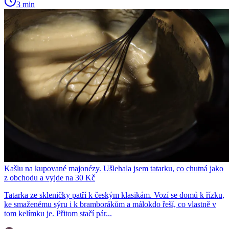
3 min
Kašlu na kupované majonézy. Ušlehala jsem tatarku, co chutná jako
z obchodu a vyjde na 30 Kč
Tatarka ze skleničky patří k českým klasikám. Vozí se domů k řízku,
ke smaženému sýru i k bramborákům a málokdo řeší, co vlastně v
tom kelímku je. Přitom stačí pár...