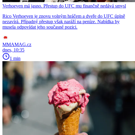
Verhoeven má jasno. Přestup do UFC mu finančně nedává smysl
Rico Verhoeven je znovu volným hráčem a dveře do UFC úplně
nezavírá. Případný přestup však naráží na peníze. Nabídka by
musela odpovídat jeho současné pozici.
MMAMAG.cz
dnes, 10:35
1 min