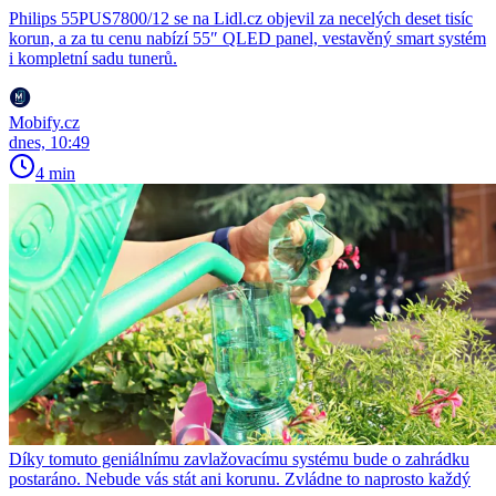
Philips 55PUS7800/12 se na Lidl.cz objevil za necelých deset tisíc
korun, a za tu cenu nabízí 55″ QLED panel, vestavěný smart systém
i kompletní sadu tunerů.
Mobify.cz
dnes, 10:49
4 min
Díky tomuto geniálnímu zavlažovacímu systému bude o zahrádku
postaráno. Nebude vás stát ani korunu. Zvládne to naprosto každý