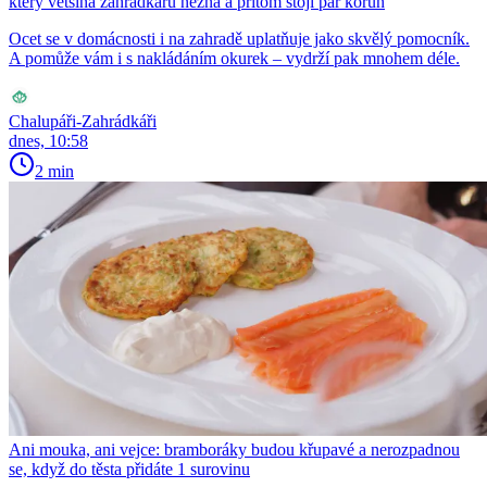
který většina zahrádkářů nezná a přitom stojí pár korun
Ocet se v domácnosti i na zahradě uplatňuje jako skvělý pomocník.
A pomůže vám i s nakládáním okurek – vydrží pak mnohem déle.
Chalupáři-Zahrádkáři
dnes, 10:58
2 min
Ani mouka, ani vejce: bramboráky budou křupavé a nerozpadnou
se, když do těsta přidáte 1 surovinu