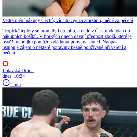
Vedra mění nákupy Čechů, víc utrácejí za zmrzlinu, méně za pečení
Tropické teploty se promítly i do toho, co lidé v Česku vkládají do
nákupních košíků. V horkých dnech dávají přednost zboží, které je
osvěží nebo jim pomůže zvládnout pobyt na slunci. Naopak
ustupuje zájem o některé potraviny běžně používané při vaření a
pečení.
Jihlavská Drbna
dnes, 10:34
1 min