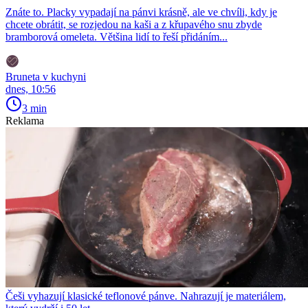
Znáte to. Placky vypadají na pánvi krásně, ale ve chvíli, kdy je
chcete obrátit, se rozjedou na kaši a z křupavého snu zbyde
bramborová omeleta. Většina lidí to řeší přidáním...
Bruneta v kuchyni
dnes, 10:56
3 min
Reklama
Češi vyhazují klasické teflonové pánve. Nahrazují je materiálem,