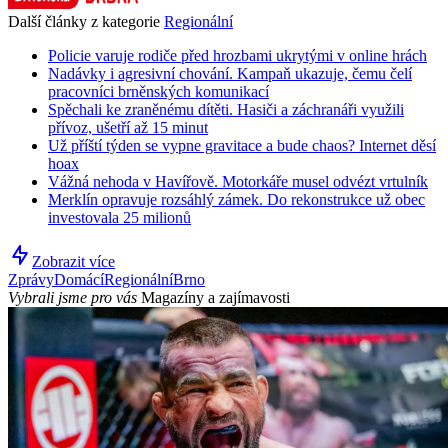
Další články z kategorie
Regionální
Policie varuje rodiče před hrozbami ukrytými v online hrách
Nadávky i agresivní chování. Kampaň ukazuje, čemu čelí
pracovníci brněnských komunikací
Spěchali ke zraněnému dítěti. Hasiči a záchranáři využili
přívoz, ušetří až 15 minut
Už příští týden se vypne gravitace a bude chaos? Internet děsí
hoax
Vážná nehoda v Havířově. Motorkáře musel odvézt vrtulník
Merklín opravuje rozsáhlý zámek. Do rekonstrukce už obec
investovala 25 milionů
Zobrazit více
Zprávy
Domácí
Regionální
Brno
Vybrali jsme pro vás
Magazíny a zajímavosti