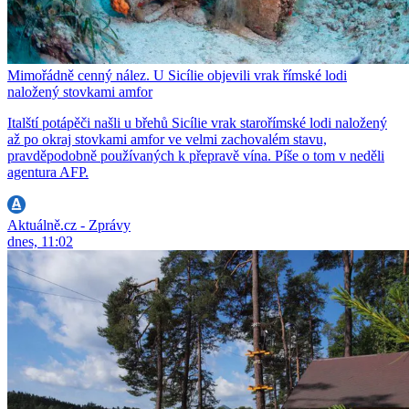
Mimořádně cenný nález. U Sicílie objevili vrak římské lodi
naložený stovkami amfor
Italští potápěči našli u břehů Sicílie vrak starořímské lodi naložený
až po okraj stovkami amfor ve velmi zachovalém stavu,
pravděpodobně používaných k přepravě vína. Píše o tom v neděli
agentura AFP.
Aktuálně.cz - Zprávy
dnes, 11:02