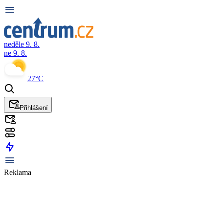
neděle 9. 8.
ne 9. 8.
27°C
Přihlášení
Reklama