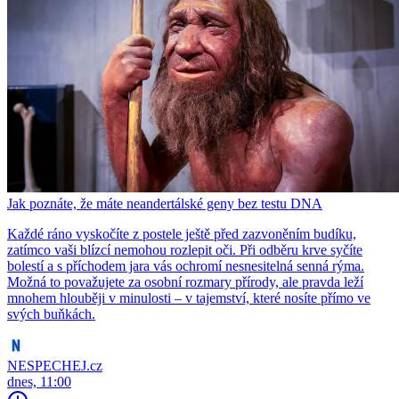
Jak poznáte, že máte neandertálské geny bez testu DNA
Každé ráno vyskočíte z postele ještě před zazvoněním budíku,
zatímco vaši blízcí nemohou rozlepit oči. Při odběru krve syčíte
bolestí a s příchodem jara vás ochromí nesnesitelná senná rýma.
Možná to považujete za osobní rozmary přírody, ale pravda leží
mnohem hlouběji v minulosti – v tajemství, které nosíte přímo ve
svých buňkách.
NESPECHEJ.cz
dnes, 11:00