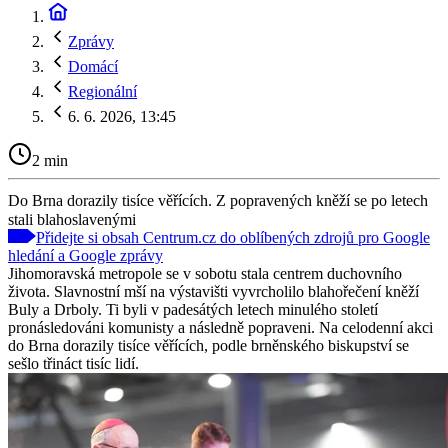
Zprávy
Domácí
Regionální
6. 6. 2026, 13:45
2 min
Do Brna dorazily tisíce věřících. Z popravených kněží se po letech
stali blahoslavenými
Přidejte si obsah Centrum.cz do oblíbených zdrojů pro Google
hledání a Google zprávy
Jihomoravská metropole se v sobotu stala centrem duchovního
života. Slavnostní mší na výstavišti vyvrcholilo blahořečení kněží
Buly a Drboly. Ti byli v padesátých letech minulého století
pronásledováni komunisty a následně popraveni. Na celodenní akci
do Brna dorazily tisíce věřících, podle brněnského biskupství se
sešlo třináct tisíc lidí.