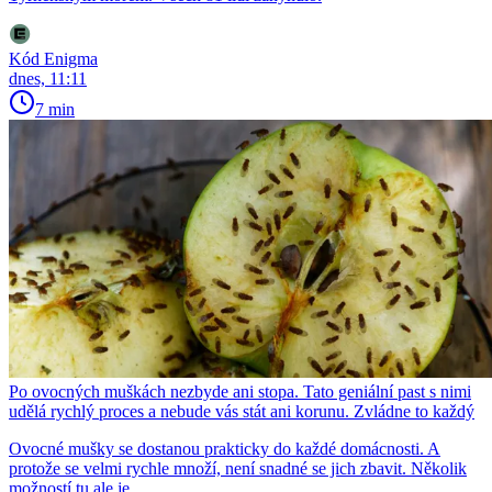
Kód Enigma
dnes, 11:11
7 min
Po ovocných muškách nezbyde ani stopa. Tato geniální past s nimi
udělá rychlý proces a nebude vás stát ani korunu. Zvládne to každý
Ovocné mušky se dostanou prakticky do každé domácnosti. A
protože se velmi rychle množí, není snadné se jich zbavit. Několik
možností tu ale je.