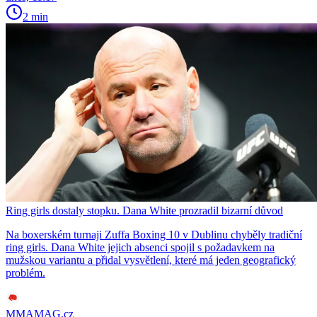
2 min
Ring girls dostaly stopku. Dana White prozradil bizarní důvod
Na boxerském turnaji Zuffa Boxing 10 v Dublinu chyběly tradiční
ring girls. Dana White jejich absenci spojil s požadavkem na
mužskou variantu a přidal vysvětlení, které má jeden geografický
problém.
MMAMAG.cz