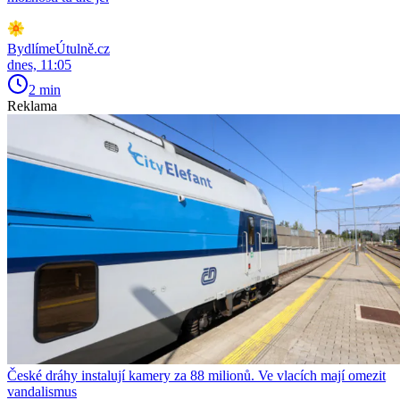
BydlímeÚtulně.cz
dnes, 11:05
2 min
Reklama
České dráhy instalují kamery za 88 milionů. Ve vlacích mají omezit
vandalismus