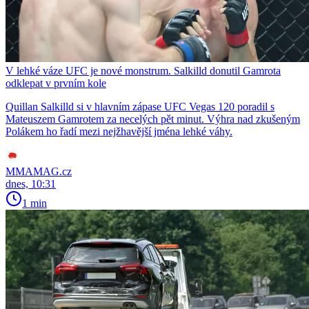
V lehké váze UFC je nové monstrum. Salkilld donutil Gamrota
odklepat v prvním kole
Quillan Salkilld si v hlavním zápase UFC Vegas 120 poradil s
Mateuszem Gamrotem za necelých pět minut. Výhra nad zkušeným
Polákem ho řadí mezi nejžhavější jména lehké váhy.
MMAMAG.cz
dnes, 10:31
1 min