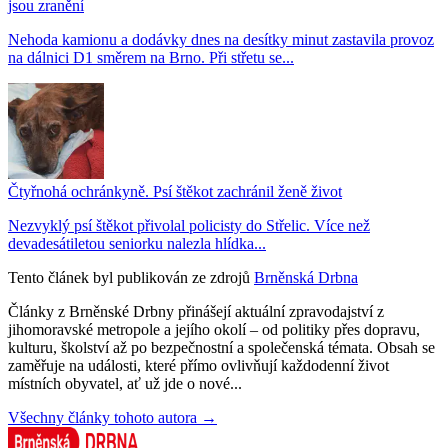
jsou zranění
Nehoda kamionu a dodávky dnes na desítky minut zastavila provoz
na dálnici D1 směrem na Brno. Při střetu se...
Čtyřnohá ochránkyně. Psí štěkot zachránil ženě život
Nezvyklý psí štěkot přivolal policisty do Střelic. Více než
devadesátiletou seniorku nalezla hlídka...
Tento článek byl publikován ze zdrojů
Brněnská Drbna
Články z Brněnské Drbny přinášejí aktuální zpravodajství z
jihomoravské metropole a jejího okolí – od politiky přes dopravu,
kulturu, školství až po bezpečnostní a společenská témata. Obsah se
zaměřuje na události, které přímo ovlivňují každodenní život
místních obyvatel, ať už jde o nové...
Všechny články tohoto autora →