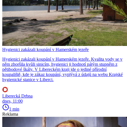
Hygienici zakázali koupání v Hamerském jezeře
Hygienici zakázali koupání v Hamerském jezeře. Kvalita vody se v
něm zhoršila kvůli sinicím, hygienici ji hodnotí pátým stupněm z
pětibodové škály. V Libereckém kraji jde o jediné přírodní
koupaliště, kde je zákaz koupání, vyplývá z údajů na webu Krajské
hygienické stanice v Liberci.
Liberecká Drbna
dnes, 11:00
1 min
Reklama