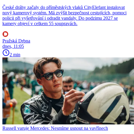
České dráhy začaly do příměstských vlaků CityElefant instalovat
nový kamerový systém. Má zvýšit bezpečnost cestujících, pomoci
policii při vyšetřování i odradit vandaly. Do podzimu 2027 se
kamery objeví v celkem 55 soupravách.
Pražská Drbna
dnes, 11:05
2 min
Russell varuje Mercedes: Nesmíme usnout na vavřínech