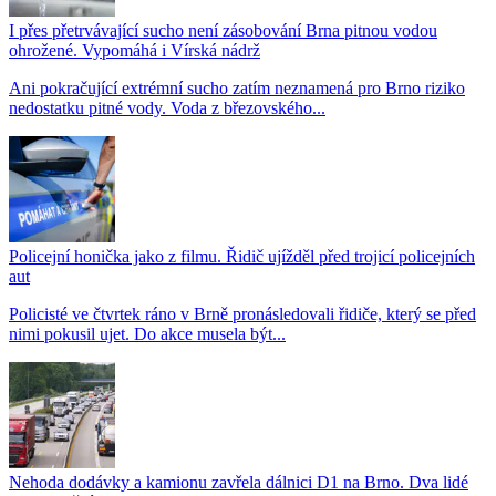
I přes přetrvávající sucho není zásobování Brna pitnou vodou
ohrožené. Vypomáhá i Vírská nádrž
Ani pokračující extrémní sucho zatím neznamená pro Brno riziko
nedostatku pitné vody. Voda z březovského...
Policejní honička jako z filmu. Řidič ujížděl před trojicí policejních
aut
Policisté ve čtvrtek ráno v Brně pronásledovali řidiče, který se před
nimi pokusil ujet. Do akce musela být...
Nehoda dodávky a kamionu zavřela dálnici D1 na Brno. Dva lidé