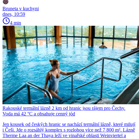
Bruneta v kuchyni
dnes, 10:59
4 min
Rakouské termální lázně 2 km od hranic jsou rájem pro Čechy.
Voda má 42 °C a obsahuje cenný jód
Jen kousek od českých hranic se nachází termální lázně, které milují
i Češi. Jde o rozsáhlý komplex s rozlohou více než 7 800 m². Lázně
Therme Laa an der Thaya leží ve vinařské oblasti Weinviertel a