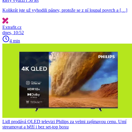
který vydrží i 50 let
Kolikrát jste už vyhodili pánev, protože se z ní loupal povrch a […]
Extrafit.cz
dnes, 10:52
4 min
Lidl prodává QLED televizi Philips za velmi zajímavou cenu. Umí
streamovat a běží i bez set-top boxu