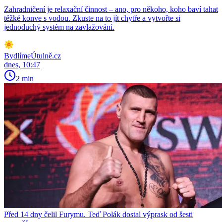
Zahradničení je relaxační činnost – ano, pro někoho, koho baví tahat
těžké konve s vodou. Zkuste na to jít chytře a vytvořte si
jednoduchý systém na zavlažování.
BydlímeÚtulně.cz
dnes, 10:47
2 min
Před 14 dny čelil Furymu. Teď Polák dostal výprask od šesti