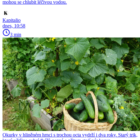
mohou se chlubit léčivou vodou.
Kapitalio
dnes, 10:58
3 min
Okurky v hliněném hrnci s trochou octa vydrží i dva roky. Starý trik,