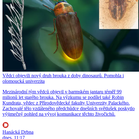
Vědci objevili nový druh brouka z doby dinosaurů. Pomohla i
olomoucká univerzita
Mezinárodní tým vědců objevil v barmském jantaru téměř 99
milionů let starého brouka. Na výzkumu se podílel také Robin
Kundrata, vědec z Přírodovědecké fakulty Univerzity Palackého.
Zachovalé tělo vzdáleného předchůdce dnešních světlušek poskytlo
výjimečný pohled na vývoj komunikace těchto živočichů.
Hanácká Drbna
dnes, 11:17