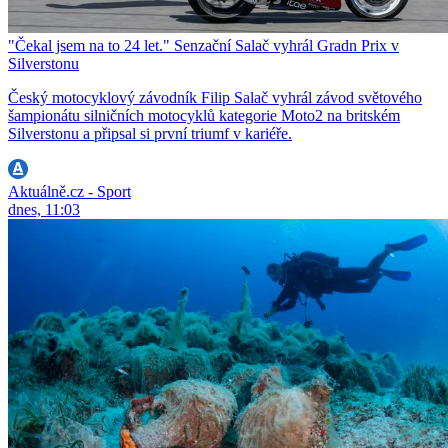
"Čekal jsem na to 24 let." Senzační Salač vyhrál Gradn Prix v
Silverstonu
Český motocyklový závodník Filip Salač vyhrál závod světového
šampionátu silničních motocyklů kategorie Moto2 na britském
Silverstonu a připsal si první triumf v kariéře.
Aktuálně.cz - Sport
dnes, 11:03