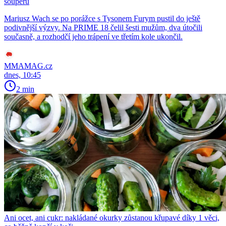
soupeřů
Mariusz Wach se po porážce s Tysonem Furym pustil do ještě
podivnější výzvy. Na PRIME 18 čelil šesti mužům, dva útočili
současně, a rozhodčí jeho trápení ve třetím kole ukončil.
MMAMAG.cz
dnes, 10:45
2 min
Ani ocet, ani cukr: nakládané okurky zůstanou křupavé díky 1 věci,