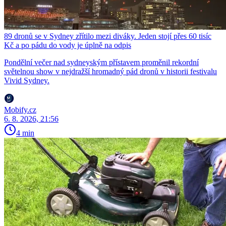
89 dronů se v Sydney zřítilo mezi diváky. Jeden stojí přes 60 tisíc
Kč a po pádu do vody je úplně na odpis
Pondělní večer nad sydneyským přístavem proměnil rekordní
světelnou show v nejdražší hromadný pád dronů v historii festivalu
Vivid Sydney.
Mobify.cz
6. 8. 2026, 21:56
4 min