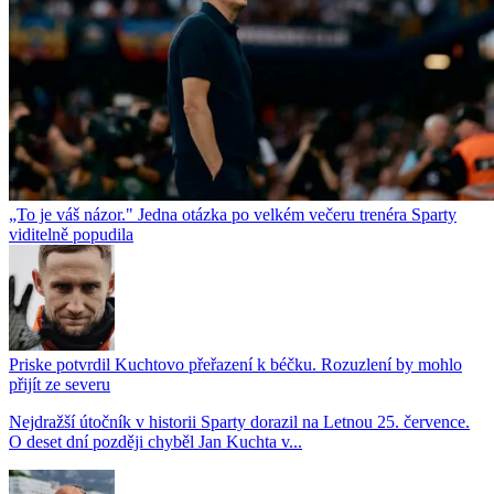
„To je váš názor." Jedna otázka po velkém večeru trenéra Sparty
viditelně popudila
Priske potvrdil Kuchtovo přeřazení k béčku. Rozuzlení by mohlo
přijít ze severu
Nejdražší útočník v historii Sparty dorazil na Letnou 25. července.
O deset dní později chyběl Jan Kuchta v...