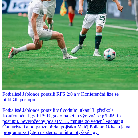
Fotbalisté Jablonce porazili RFS 2:0 a v Konferenční lize se
přiblížili postupu
Fotbalisté Jablonce porazili v úvodním utkání 3. předkola
Konferenční ligy RFS Riga doma 2:0 a výrazně se přiblížili k
postupu. Severočechy poslal v 18. minutě do vedení Vachtang
Čanturišvili a po pauze přidal pojistku Matěj Polidar. Odveta je na
programu za týden na stadionu lídra lotyšské ligy.