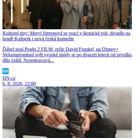
Kulturní tipy: Meryl Streepová se vrací v ikonické roli, divadlo na
hradě Kašperk i nová česká komedie
Ďábel nosí Pradu 2 FILM, režie David Frankel, na Disney+
Nekompromisní svět vysoké módy se po dvaceti letech od prvního
dílu vrátil. Nesmlouvavá...
HN.cz
6. 8. 2026, 22:00