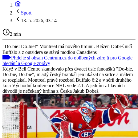
Sport
13. 5. 2026, 03:14
2 min
"Do-bie! Do-bie!" Montreal má nového hrdinu. Blázen Dobeš ničí
Buffalo a z outsidera se stává modlou Canadiens
Přidejte si obsah Centrum.cz do oblíbených zdrojů pro Google
hledání a Google zprávy
Když v Bell Centre skandovalo přes dvacet tisíc fanoušků "Do-bie,
Do-bie, Do-bie", mladý český brankář jen ukázal na srdce a málem
se rozplakal. Montreal právě rozebral Buffalo 6:2 a v sérii druhého
kola Východní konference NHL vede 2:1. A jedním z hlavních
důvodů je nečekaný hrdina z Česka Jakub Dobeš.