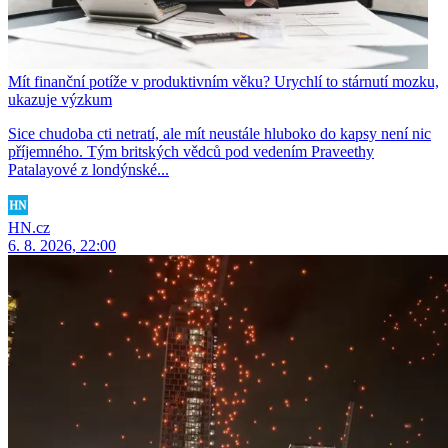
Mít finanční potíže v produktivním věku? Urychlí to stárnutí mozku,
ukazuje výzkum
Sice chudoba cti netratí, ale mít neustále hluboko do kapsy není nic
příjemného. Tým britských vědců pod vedením Praveethy
Patalayové z londýnské...
HN.cz
6. 8. 2026, 22:00