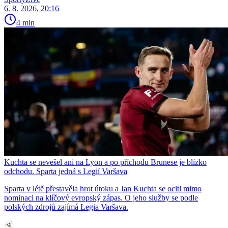
6. 8. 2026, 20:16
4 min
Kuchta se nevešel ani na Lyon a po příchodu Brunese je blízko
odchodu. Sparta jedná s Legií Varšava
Sparta v létě přestavěla hrot útoku a Jan Kuchta se ocitl mimo
nominaci na klíčový evropský zápas. O jeho služby se podle
polských zdrojů zajímá Legia Varšava.