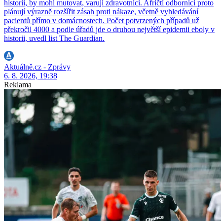
historii, by mohl mutovat, varují zdravotníci. Afričtí odborníci proto
plánují výrazně rozšířit zásah proti nákaze, včetně vyhledávání
pacientů přímo v domácnostech. Počet potvrzených případů už
překročil 4000 a podle úřadů jde o druhou největší epidemii eboly v
historii, uvedl list The Guardian.
Aktuálně.cz - Zprávy
6. 8. 2026, 19:38
Reklama