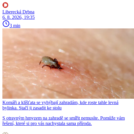
Liberecká Drbna
6. 8. 2026, 19:35
3 min
Komáři a klíšťata se vyhýbají zahradám, kde roste tahle levná
bylinka. Stačí ji zasadit ke stolu
S otravným hmyzem na zahradě se smířit nemusíte. Pomůže vám
řešení, které si pro vás nachystala sama příroda.