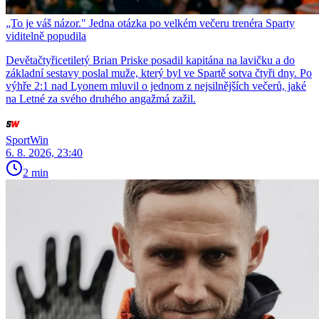
„To je váš názor." Jedna otázka po velkém večeru trenéra Sparty
viditelně popudila
Devětačtyřicetiletý Brian Priske posadil kapitána na lavičku a do
základní sestavy poslal muže, který byl ve Spartě sotva čtyři dny. Po
výhře 2:1 nad Lyonem mluvil o jednom z nejsilnějších večerů, jaké
na Letné za svého druhého angažmá zažil.
SportWin
6. 8. 2026, 23:40
2 min