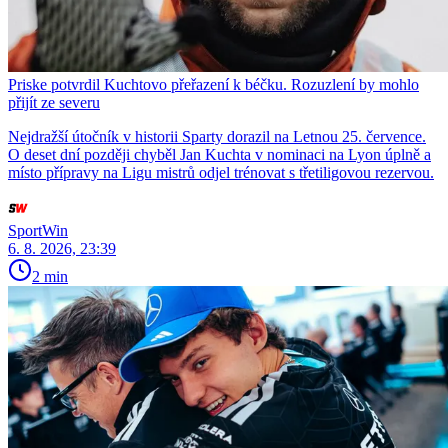
Priske potvrdil Kuchtovo přeřazení k béčku. Rozuzlení by mohlo
přijít ze severu
Nejdražší útočník v historii Sparty dorazil na Letnou 25. července.
O deset dní později chyběl Jan Kuchta v nominaci na Lyon úplně a
místo přípravy na Ligu mistrů odjel trénovat s třetiligovou rezervou.
SportWin
6. 8. 2026, 23:39
2 min