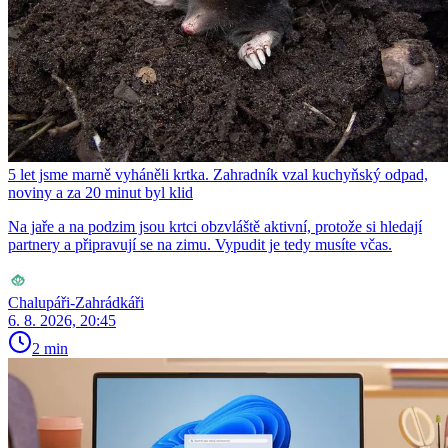
5 let jsme marně vyháněli krtka. Zahradník vzal kuchyňský odpad,
noviny a za 20 minut byl klid
Na jaře a na podzim jsou krtci obzvláště aktivní, protože si hledají
partnery a připravují se na zimu. Vypudit je tedy musíte včas.
Chalupáři-Zahrádkáři
6. 8. 2026, 20:45
2 min