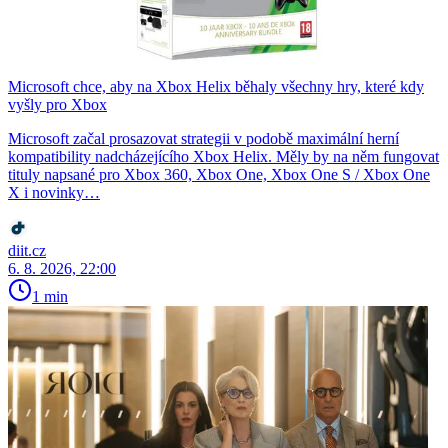
Microsoft chce, aby na Xbox Helix běhaly všechny hry, které kdy
vyšly pro Xbox
Microsoft začal prosazovat strategii v podobě maximální herní
kompatibility nadcházejícího Xbox Helix. Měly by na něm fungovat
tituly napsané pro Xbox 360, Xbox One, Xbox One S / Xbox One
X i novinky…
diit.cz
6. 8. 2026, 22:00
1 min