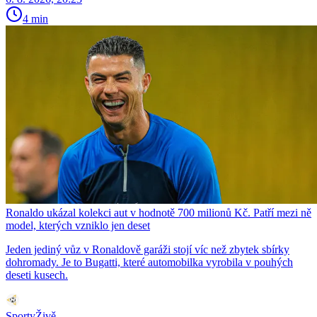
4 min
Ronaldo ukázal kolekci aut v hodnotě 700 milionů Kč. Patří mezi ně
model, kterých vzniklo jen deset
Jeden jediný vůz v Ronaldově garáži stojí víc než zbytek sbírky
dohromady. Je to Bugatti, které automobilka vyrobila v pouhých
deseti kusech.
SportyŽivě