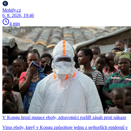
Mobify.cz
6. 8. 2026, 19:46
4 min
V Kongu hrozí mutace eboly, zdravotníci rozšíří zásah proti nákaze
Virus eboly, který v Kongu způsobuje jednu z nejhorších epidemií v