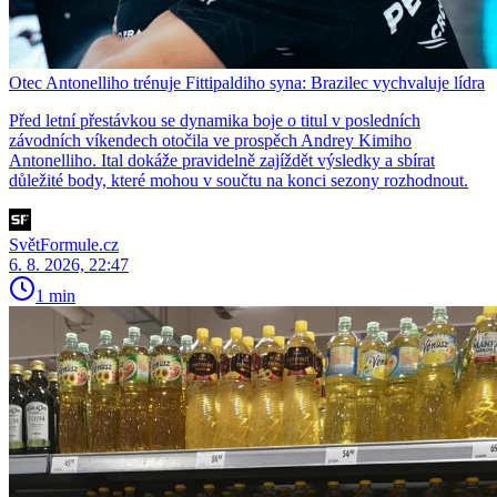
Otec Antonelliho trénuje Fittipaldiho syna: Brazilec vychvaluje lídra
Před letní přestávkou se dynamika boje o titul v posledních
závodních víkendech otočila ve prospěch Andrey Kimiho
Antonelliho. Ital dokáže pravidelně zajíždět výsledky a sbírat
důležité body, které mohou v součtu na konci sezony rozhodnout.
SvětFormule.cz
6. 8. 2026, 22:47
1 min