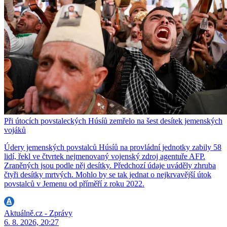
Při útocích povstaleckých Húsíů zemřelo na šest desítek jemenských
vojáků
Údery jemenských povstalců Húsíů na provládní jednotky zabily 58
lidí, řekl ve čtvrtek nejmenovaný vojenský zdroj agentuře AFP.
Zraněných jsou podle něj desítky. Předchozí údaje uváděly zhruba
čtyři desítky mrtvých. Mohlo by se tak jednat o nejkrvavější útok
povstalců v Jemenu od příměří z roku 2022.
Aktuálně.cz - Zprávy
6. 8. 2026, 20:27