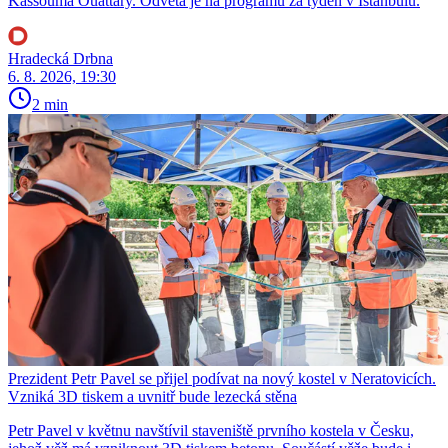
Kassouma Ouattary. Odveta je na programu za týden v Istanbulu.
Hradecká Drbna
6. 8. 2026, 19:30
2 min
Prezident Petr Pavel se přijel podívat na nový kostel v Neratovicích.
Vzniká 3D tiskem a uvnitř bude lezecká stěna
Petr Pavel v květnu navštívil staveniště prvního kostela v Česku,