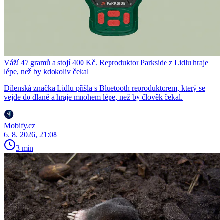
Váží 47 gramů a stojí 400 Kč. Reproduktor Parkside z Lidlu hraje
lépe, než by kdokoliv čekal
Dílenská značka Lidlu přišla s Bluetooth reproduktorem, který se
vejde do dlaně a hraje mnohem lépe, než by člověk čekal.
Mobify.cz
6. 8. 2026, 21:08
3 min