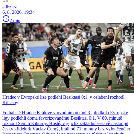
adbz.cz
6. 8. 2026, 19:34
2 min
Hradec v Evropské lize podlehl Besiktasi 0:1, v oslabení rozhodl
Kilicsoy
Fotbalisté Hradce Králové v úvodním utkání 3. předkola Evropské
ligy podlehli doma favorizovanému Besiktasi 0:1. V 80. minutě
rozhodl Semih Kilicsoy. Hosté, v jejichž základní sestavě nastoupil
český křídelník Václav Černý, hráli od 71. minuty bez vyloučeného