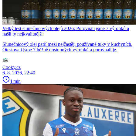
Velký test slunečnicových olejů 2026: Porovnali jsme 7 výrobků a
našli ty nejkvalitnější
Slunečnicový olej patří mezi nejčastěji používané tuky v kuchyních.
Otestovali jsme 7 běžně dostupných výrobků a porovnali je.
Cooky.cz
6. 8. 2026, 22:40
4 min