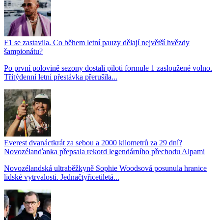
F1 se zastavila. Co během letní pauzy dělají největší hvězdy
šampionátu?
Po první polovině sezony dostali piloti formule 1 zasloužené volno.
Třítýdenní letní přestávka přerušila...
Everest dvanáctkrát za sebou a 2000 kilometrů za 29 dní?
Novozélanďanka přepsala rekord legendárního přechodu Alpami
Novozélandská ultraběžkyně Sophie Woodsová posunula hranice
lidské vytrvalosti. Jednačtyřicetiletá...