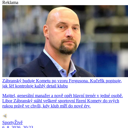
Reklama
Zábranský buduje Kometu po vzoru Fergusona. Kučeřík popisuje,
jak šéf kontroluje každý detail klubu
Majitel, generální manažer a nově opět hlavní trenér v jedné osobě.
Libor Zábranský stáhl veškeré sportovní řízení Komety do svých
rukou právě ve chvíli, kdy klub míří do nové éry.
SportyŽivě
6. 8. 2026, 20:23