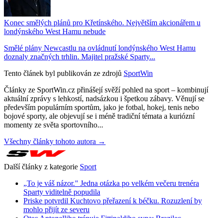
Konec smělých plánů pro Křetínského. Největším akcionářem u
londýnského West Hamu nebude
Smělé plány Newcastlu na ovládnutí londýnského West Hamu
doznaly značných trhlin. Majitel pražské Sparty...
Tento článek byl publikován ze zdrojů
SportWin
Články ze SportWin.cz přinášejí svěží pohled na sport – kombinují
aktuální zprávy s lehkostí, nadsázkou i špetkou zábavy. Věnují se
především populárním sportům, jako je fotbal, hokej, tenis nebo
bojové sporty, ale objevují se i méně tradiční témata a kuriózní
momenty ze světa sportovního...
Všechny články tohoto autora →
Další články z kategorie
Sport
„To je váš názor." Jedna otázka po velkém večeru trenéra
Sparty viditelně popudila
Priske potvrdil Kuchtovo přeřazení k béčku. Rozuzlení by
mohlo přijít ze severu