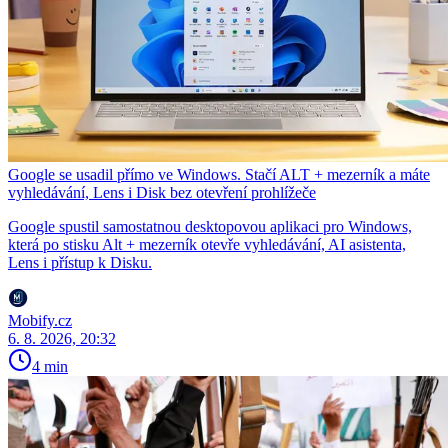
Google se usadil přímo ve Windows. Stačí ALT + mezerník a máte
vyhledávání, Lens i Disk bez otevření prohlížeče
Google spustil samostatnou desktopovou aplikaci pro Windows,
která po stisku Alt + mezerník otevře vyhledávání, AI asistenta,
Lens i přístup k Disku.
Mobify.cz
6. 8. 2026, 20:32
4 min