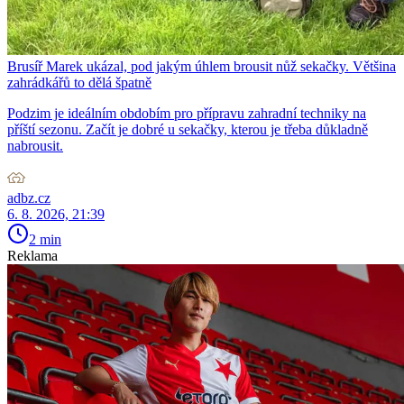
Brusíř Marek ukázal, pod jakým úhlem brousit nůž sekačky. Většina
zahrádkářů to dělá špatně
Podzim je ideálním obdobím pro přípravu zahradní techniky na
příští sezonu. Začít je dobré u sekačky, kterou je třeba důkladně
nabrousit.
adbz.cz
6. 8. 2026, 21:39
2 min
Reklama