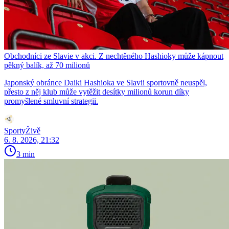
Obchodníci ze Slavie v akci. Z nechtěného Hashioky může kápnout
pěkný balík, až 70 milionů
Japonský obránce Daiki Hashioka ve Slavii sportovně neuspěl,
přesto z něj klub může vytěžit desítky milionů korun díky
promyšlené smluvní strategii.
SportyŽivě
6. 8. 2026, 21:32
3 min