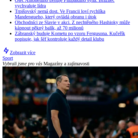
Otec Antonelliho trénuje Fittipaldiho syna: Brazilec
vychvaluje lídra
Trpišovský nemá dost. Ve Francii loví rychlíka
Mandengueho, který ovládá obranu i útok
Obchodníci ze Slavie v akci. Z nechtěného Hashioky může
kápnout pěkný balík, až 70 milionů
Zábranský buduje Kometu po vzoru Fergusona. Kučeřík
popisuje, jak šéf kontroluje každý detail klubu
Zobrazit více
Sport
Vybrali jsme pro vás
Magazíny a zajímavosti