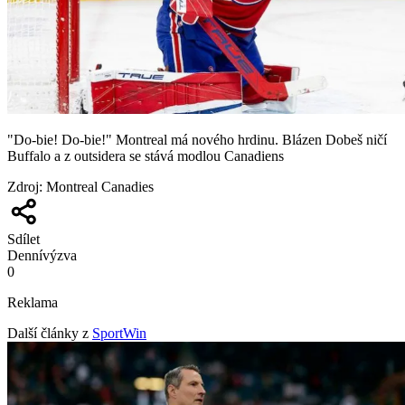
"Do-bie! Do-bie!" Montreal má nového hrdinu. Blázen Dobeš ničí
Buffalo a z outsidera se stává modlou Canadiens
Zdroj
:
Montreal Canadies
Sdílet
Denní
výzva
0
Reklama
Další články z
SportWin