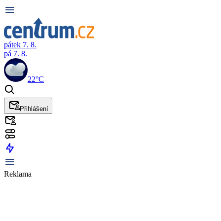
pátek 7. 8.
pá 7. 8.
22°C
Přihlášení
Reklama