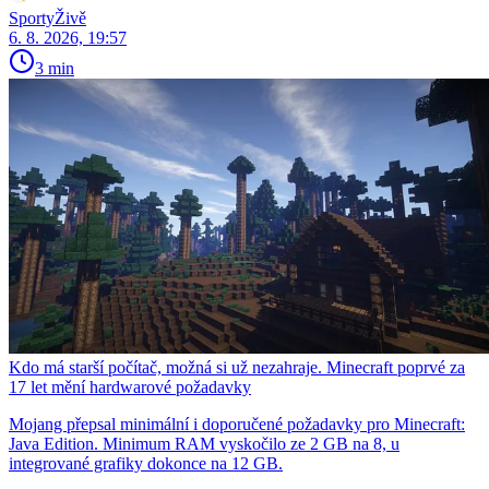
SportyŽivě
6. 8. 2026, 19:57
3 min
Kdo má starší počítač, možná si už nezahraje. Minecraft poprvé za
17 let mění hardwarové požadavky
Mojang přepsal minimální i doporučené požadavky pro Minecraft:
Java Edition. Minimum RAM vyskočilo ze 2 GB na 8, u
integrované grafiky dokonce na 12 GB.