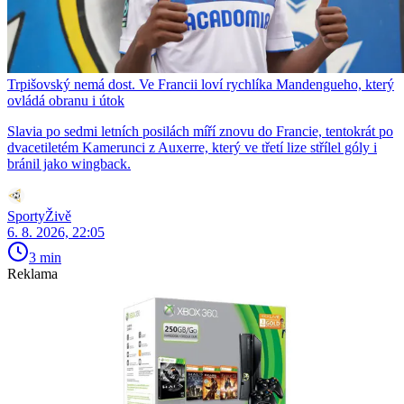
Trpišovský nemá dost. Ve Francii loví rychlíka Mandengueho, který
ovládá obranu i útok
Slavia po sedmi letních posilách míří znovu do Francie, tentokrát po
dvacetiletém Kamerunci z Auxerre, který ve třetí lize střílel góly i
bránil jako wingback.
SportyŽivě
6. 8. 2026, 22:05
3 min
Reklama