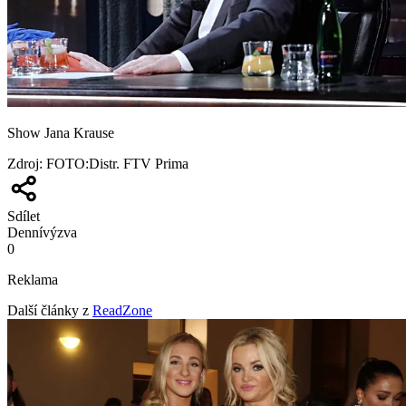
Show Jana Krause
Zdroj
:
FOTO:Distr. FTV Prima
Sdílet
Denní
výzva
0
Reklama
Další články z
ReadZone