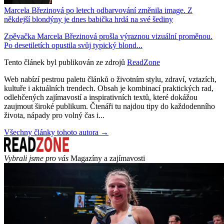
Marcela Březinová po letech odbarvování změnila image. Z
někdejší blondýny je dnes babička hrdá na své šediny
Zpěvačka Marcela Březinová prošla výraznou vizuální proměnou.
Po desetiletích opustila svůj typický blond...
Tento článek byl publikován ze zdrojů
ReadZone
Web nabízí pestrou paletu článků o životním stylu, zdraví, vztazích,
kultuře i aktuálních trendech. Obsah je kombinací praktických rad,
odlehčených zajímavostí a inspirativních textů, které dokážou
zaujmout široké publikum. Čtenáři tu najdou tipy do každodenního
života, nápady pro volný čas i...
Všechny články tohoto autora →
Vybrali jsme pro vás
Magazíny a zajímavosti