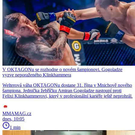
V OKTAGONu se rozhodne o novém šampionovi. Gogoladze
vyzve neporaženého Klinkhammera
Welterová váha OKTAGONu dostane 31. října v Mnichově nového
šampiona. Jednička žebříčku Amiran Gogoladze nastoupí proti
Felixi Klinkhammerovi, který v profesionální kariéře ještě neprohrál.
MMAMAG.cz
dnes, 10:05
1 min