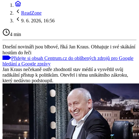
ReadZone
9. 6. 2026, 16:56
4 min
Dnešní novináři jsou blbové, říká Jan Kraus. Obhajuje i své skákání
hostům do řeči
Přidejte si obsah Centrum.cz do oblíbených zdrojů pro Google
hledání a Google zprávy
Jan Kraus nečekaně ostře zhodnotil stav médií a vysvětlil svůj
radikální přístup k politikům. Otevřel i téma unikátního zákroku,
který nedávno podstoupil.