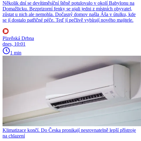
Několik dní se devítiměsíční štěně potulovalo v okolí Babylonu na
Domažlicku. Bezprizorní fenky se ujali jedni z místních obyvatel,
zůstat u nich ale nemohla. Dočasný domov našla Áša v útulku, kde
se jí dostalo patřičné péče. Teď jí pečlivě vybírají nového majitele.
Plzeňská Drbna
dnes, 10:01
1 min
Klimatizace končí. Do Česka pronikají nesrovnatelně lepší přístroje
na chlazení