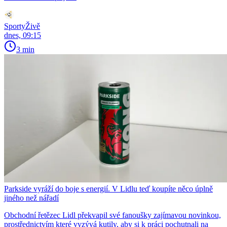
SportyŽivě
dnes, 09:15
3 min
Parkside vyráží do boje s energií. V Lidlu teď koupíte něco úplně
jiného než nářadí
Obchodní řetězec Lidl překvapil své fanoušky zajímavou novinkou,
prostřednictvím které vyzývá kutily, aby si k práci pochutnali na