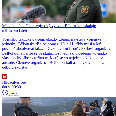
Místo letního tábora vojenský výcvik. Bělorusko eskaluje
militarizaci dětí
Vojensko-taktická cvičení, ukázky zbraní, návštěvy vojenské
jednotky. Běloruské děti na pomezí 10. a 11. třídy musí v létě
povinně absolvovat takzvaný „zdravotní tábor“. Exilová organizace
BelPol odhalila, že se ve skutečnosti jedná o vícedenní vojensko-
vlastenecký tábor s režimem, který se co nejvíce blíží životu v
armádě. Členové organizace BelPol získali a analyzovali nařízení
odboru školství
HlídacíPes.org
dnes, 09:30
5 min