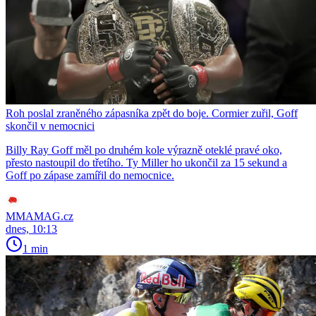
Roh poslal zraněného zápasníka zpět do boje. Cormier zuřil, Goff
skončil v nemocnici
Billy Ray Goff měl po druhém kole výrazně oteklé pravé oko,
přesto nastoupil do třetího. Ty Miller ho ukončil za 15 sekund a
Goff po zápase zamířil do nemocnice.
MMAMAG.cz
dnes, 10:13
1 min