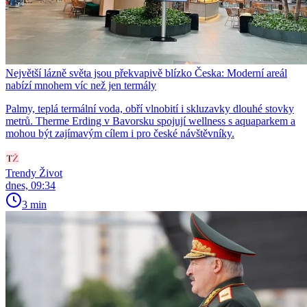
Největší lázně světa jsou překvapivě blízko Česka: Moderní areál
nabízí mnohem víc než jen termály
Palmy, teplá termální voda, obří vlnobití i skluzavky dlouhé stovky
metrů. Therme Erding v Bavorsku spojují wellness s aquaparkem a
mohou být zajímavým cílem i pro české návštěvníky.
Trendy Život
dnes, 09:34
3 min