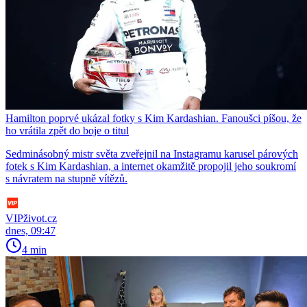
Hamilton poprvé ukázal fotky s Kim Kardashian. Fanoušci píšou, že
ho vrátila zpět do boje o titul
Sedminásobný mistr světa zveřejnil na Instagramu karusel párových
fotek s Kim Kardashian, a internet okamžitě propojil jeho soukromí
s návratem na stupně vítězů.
VIPživot.cz
dnes, 09:47
4 min