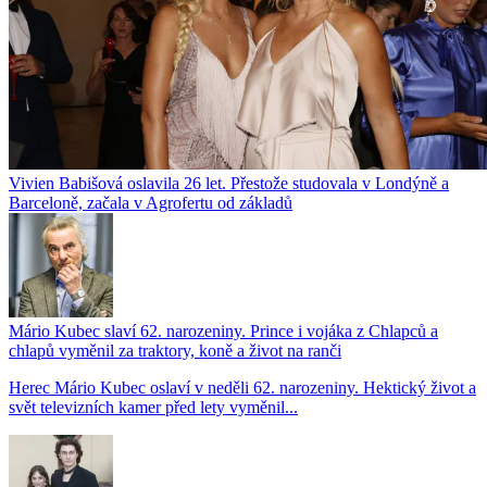
Vivien Babišová oslavila 26 let. Přestože studovala v Londýně a
Barceloně, začala v Agrofertu od základů
Mário Kubec slaví 62. narozeniny. Prince i vojáka z Chlapců a
chlapů vyměnil za traktory, koně a život na ranči
Herec Mário Kubec oslaví v neděli 62. narozeniny. Hektický život a
svět televizních kamer před lety vyměnil...