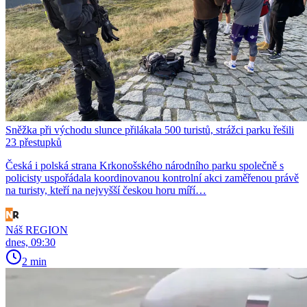
Sněžka při východu slunce přilákala 500 turistů, strážci parku řešili
23 přestupků
Česká i polská strana Krkonošského národního parku společně s
policisty uspořádala koordinovanou kontrolní akci zaměřenou právě
na turisty, kteří na nejvyšší českou horu míří…
Náš REGION
dnes, 09:30
2 min