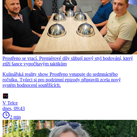
Prostřeno se vrací. Premiérové díly slibují nový styl bodování, který
ztíží šance vypočítavým taktikům
Kulinářská reality show Prostřeno vstupuje do sedmnáctého
ročníku. Tvůrci si pro podzimní epizody připravili zcela nový
systém hodnocení soutěžících.
V Telce
dnes, 09:43
2 min