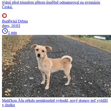
týdnů před triumfem přitom úspěšně odmaturoval na gymnáziu
Česká.
Budějcká Drbna
dnes, 10:03
1 min
Maličkou Ášu někdo nemilosrdně vyhodil, nový domov teď vyhlíží
v útulku