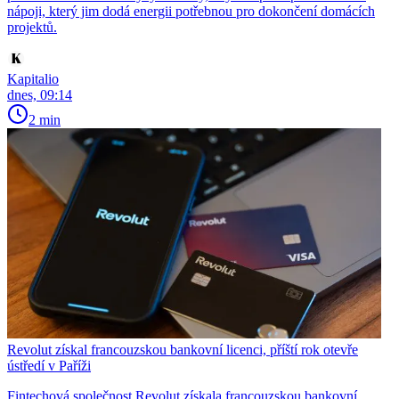
nápoji, který jim dodá energii potřebnou pro dokončení domácích
projektů.
Kapitalio
dnes, 09:14
2 min
Revolut získal francouzskou bankovní licenci, příští rok otevře
ústředí v Paříži
Fintechová společnost Revolut získala francouzskou bankovní