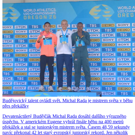
Budějovický talent ovládl svět. Michal Rada je mistrem světa v běhu
přes překážky
Devatenáctiletý Budějčák Michal Rada dosáhl dalšího výrazného
úspěchu. V americkém Eugene vyhrál finále běhu na 400 metrů
překážek a stal se juniorským mistrem světa. Časem 48,59 sekundy
navíc překonal 42 let starý evropský juniorský rekord. Jen několik