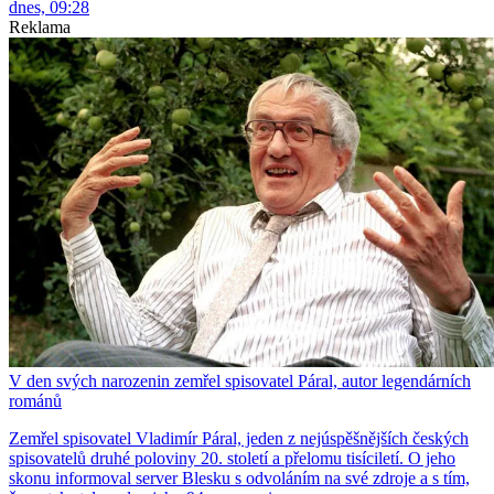
dnes, 09:28
Reklama
V den svých narozenin zemřel spisovatel Páral, autor legendárních
románů
Zemřel spisovatel Vladimír Páral, jeden z nejúspěšnějších českých
spisovatelů druhé poloviny 20. století a přelomu tisíciletí. O jeho
skonu informoval server Blesku s odvoláním na své zdroje a s tím,