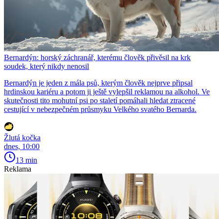
Bernardýn: horský záchranář, kterému člověk přivěsil na krk
soudek, který nikdy nenosil
Bernardýn je jeden z mála psů, kterým člověk nejprve připsal
hrdinskou kariéru a potom ji ještě vylepšil reklamou na alkohol. Ve
skutečnosti tito mohutní psi po staletí pomáhali hledat ztracené
cestující v nebezpečném průsmyku Velkého svatého Bernarda.
Žlutá kočka
dnes, 10:00
13 min
Reklama