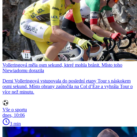
Volleringová měla osm sekund, které mohla bránit. Místo toho
Niewiadomu dorazila
Demi Volleringová vstupovala do poslední etapy Tour s náskokem
osmi sekund. Místo obrany zaútočila na Col d’Èze a vyhrála Tour o
více než minutu.
Vše o sportu
dnes, 10:06
3 min