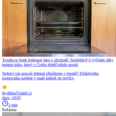
Trouba se bude lesknout jako v obchodě. Spolehlivě ji vyčistíte díky
tomuto triku, který v Česku téměř nikdo nezná
Nebaví vás pracné drhnutí připálenin v troubě? Efektivního
pomocníka najdete v malé tabletě do myčky.
BydlímeÚtulně.cz
dnes, 10:05
2 min
Reklama