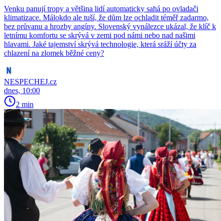
Venku panují tropy a většina lidí automaticky sahá po ovladači
klimatizace. Málokdo ale tuší, že dům lze ochladit téměř zadarmo,
bez průvanu a hrozby angíny. Slovenský vynálezce ukázal, že klíč k
letnímu komfortu se skrývá v zemi pod námi nebo nad našimi
hlavami. Jaké tajemství skrývá technologie, která sráží účty za
chlazení na zlomek běžné ceny?
NESPECHEJ.cz
dnes, 10:00
2 min