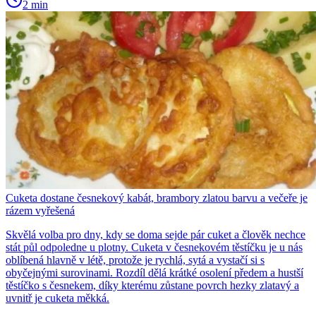
2 min
Cuketa dostane česnekový kabát, brambory zlatou barvu a večeře je
rázem vyřešená
Skvělá volba pro dny, kdy se doma sejde pár cuket a člověk nechce
stát půl odpoledne u plotny. Cuketa v česnekovém těstíčku je u nás
oblíbená hlavně v létě, protože je rychlá, sytá a vystačí si s
obyčejnými surovinami. Rozdíl dělá krátké osolení předem a hustší
těstíčko s česnekem, díky kterému zůstane povrch hezky zlatavý a
uvnitř je cuketa měkká.