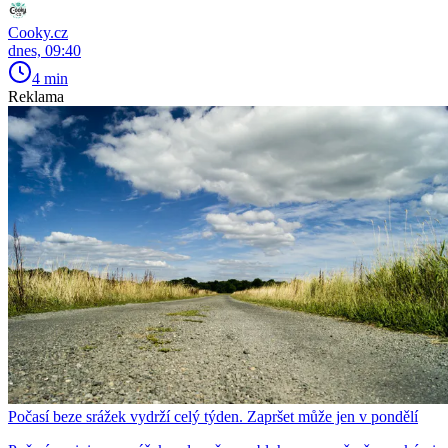
Cooky.cz
dnes, 09:40
4 min
Reklama
Počasí beze srážek vydrží celý týden. Zapršet může jen v pondělí