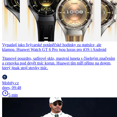
Vypadají jako švýcarské potápěčské hodinky za statisíce, ale
klamou. Huawei Watch GT 6 Pro jsou luxus pro iOS i Android
Titanové pouzdro, safírové sklo, masivní luneta s číselným značením
a cenovka pod devět tisíc korun. Huawei tím míří přímo na dojem,
který jinak stojí stovky tisíc.
Mobify.cz
dnes, 09:48
5 min