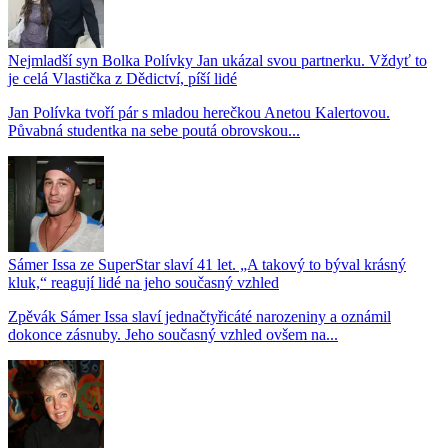
Nejmladší syn Bolka Polívky Jan ukázal svou partnerku. Vždyť to
je celá Vlastička z Dědictví, píší lidé
Jan Polívka tvoří pár s mladou herečkou Anetou Kalertovou.
Půvabná studentka na sebe poutá obrovskou...
Sámer Issa ze SuperStar slaví 41 let. „A takový to býval krásný
kluk,“ reagují lidé na jeho současný vzhled
Zpěvák Sámer Issa slaví jednačtyřicáté narozeniny a oznámil
dokonce zásnuby. Jeho současný vzhled ovšem na...