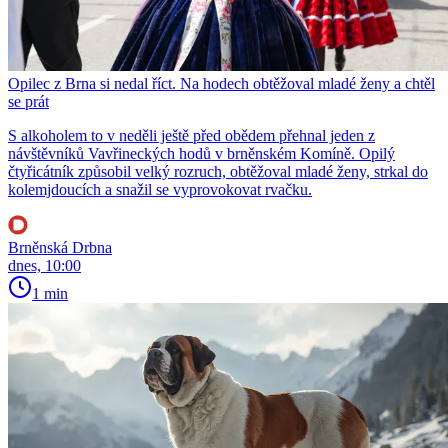
Opilec z Brna si nedal říct. Na hodech obtěžoval mladé ženy a chtěl
se prát
S alkoholem to v neděli ještě před obědem přehnal jeden z
návštěvníků Vavřineckých hodů v brněnském Komíně. Opilý
čtyřicátník způsobil velký rozruch, obtěžoval mladé ženy, strkal do
kolemjdoucích a snažil se vyprovokovat rvačku.
Brněnská Drbna
dnes, 10:00
1 min