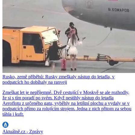
Rusko, země příběhů: Rusky zmeškaly nástup do letadla, v
podpatcích ho dobíhaly na ranveji
Zmeškat let je nepříjemné. Dvě cestující v Moskvě se ale rozhodly,
že si s tím poradí po svém. Když nestihly nástup do letadla
Aeroflotu z určeného gatu, vyběhly na letištní plochu a vydaly se v
podpatcích přímo za rolujícím strojem. Jedna z nich přitom za sebou
táhla i kufr.
Aktuálně.cz - Zprávy