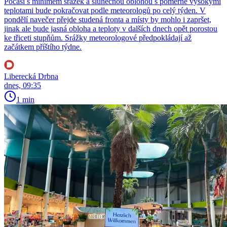
Počasí s minimem srážek a slunečnou oblohou s poměrně vysokými
teplotami bude pokračovat podle meteorologů po celý týden. V
pondělí navečer přejde studená fronta a místy by mohlo i zapršet,
jinak ale bude jasná obloha a teploty v dalších dnech opět porostou
ke třiceti stupňům. Srážky meteorologové předpokládají až
začátkem příštího týdne.
Liberecká Drbna
dnes, 09:35
1 min