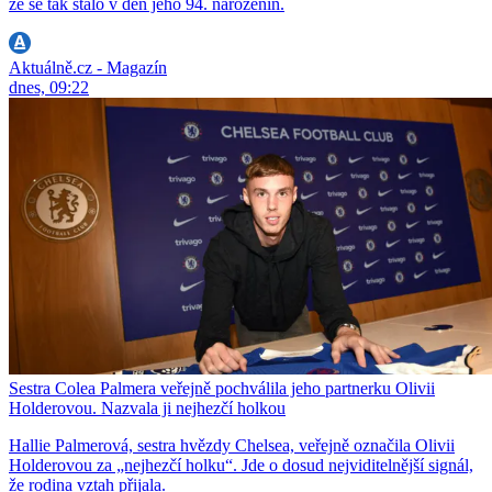
že se tak stalo v den jeho 94. narozenin.
Aktuálně.cz - Magazín
dnes, 09:22
Sestra Colea Palmera veřejně pochválila jeho partnerku Olivii
Holderovou. Nazvala ji nejhezčí holkou
Hallie Palmerová, sestra hvězdy Chelsea, veřejně označila Olivii
Holderovou za „nejhezčí holku“. Jde o dosud nejviditelnější signál,
že rodina vztah přijala.