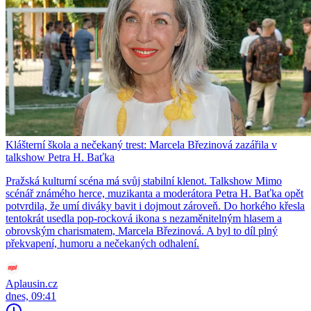
Klášterní škola a nečekaný trest: Marcela Březinová zazářila v
talkshow Petra H. Baťka
Pražská kulturní scéna má svůj stabilní klenot. Talkshow Mimo
scénář známého herce, muzikanta a moderátora Petra H. Baťka opět
potvrdila, že umí diváky bavit i dojmout zároveň. Do horkého křesla
tentokrát usedla pop-rocková ikona s nezaměnitelným hlasem a
obrovským charismatem, Marcela Březinová. A byl to díl plný
překvapení, humoru a nečekaných odhalení.
Aplausin.cz
dnes, 09:41