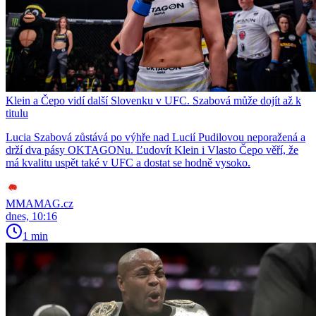
Klein a Čepo vidí další Slovenku v UFC. Szabová může dojít až k
titulu
Lucia Szabová zůstává po výhře nad Lucií Pudilovou neporažená a
drží dva pásy OKTAGONu. Ľudovít Klein i Vlasto Čepo věří, že
má kvalitu uspět také v UFC a dostat se hodně vysoko.
MMAMAG.cz
dnes, 10:16
1 min