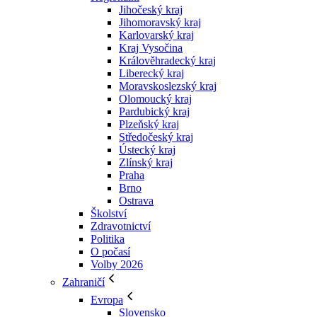
Jihočeský kraj
Jihomoravský kraj
Karlovarský kraj
Kraj Vysočina
Králověhradecký kraj
Liberecký kraj
Moravskoslezský kraj
Olomoucký kraj
Pardubický kraj
Plzeňský kraj
Středočeský kraj
Ústecký kraj
Zlínský kraj
Praha
Brno
Ostrava
Školství
Zdravotnictví
Politika
O počasí
Volby 2026
Zahraničí
Evropa
Slovensko