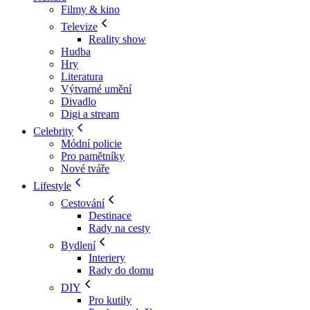
Filmy & kino
Televize
Reality show
Hudba
Hry
Literatura
Výtvarné umění
Divadlo
Digi a stream
Celebrity
Módní policie
Pro pamětníky
Nové tváře
Lifestyle
Cestování
Destinace
Rady na cesty
Bydlení
Interiery
Rady do domu
DIY
Pro kutily