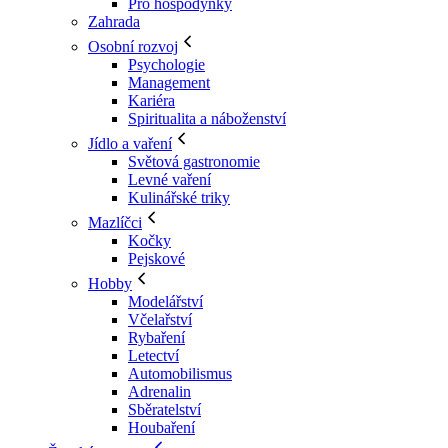
Pro hospodyňky
Zahrada
Osobní rozvoj
Psychologie
Management
Kariéra
Spiritualita a náboženství
Jídlo a vaření
Světová gastronomie
Levné vaření
Kulinářské triky
Mazlíčci
Kočky
Pejskové
Hobby
Modelářství
Včelařství
Rybaření
Letectví
Automobilismus
Adrenalin
Sběratelství
Houbaření