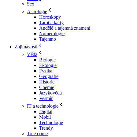
Sex
Astrologie
Horoskopy
Tarot a karty
Andělé a tajemná znamení
Numerologie
Tajemno
Zajímavosti
Věda
Biologie
Ekologie
Fyzika
Geografie
Historie
Chemie
Jazykověda
Vesmír
IT a technologie
Digital
Mobil
Technologie
Trendy
True crime