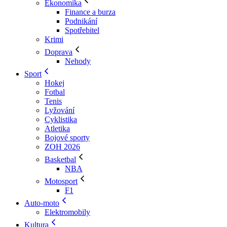
Ekonomika
Finance a burza
Podnikání
Spotřebitel
Krimi
Doprava
Nehody
Sport
Hokej
Fotbal
Tenis
Lyžování
Cyklistika
Atletika
Bojové sporty
ZOH 2026
Basketbal
NBA
Motosport
F1
Auto-moto
Elektromobily
Kultura