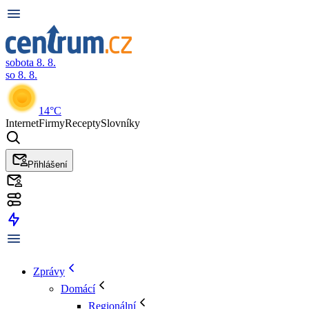
sobota 8. 8.
so 8. 8.
14°C
Internet
Firmy
Recepty
Slovníky
Přihlášení
Zprávy
Domácí
Regionální