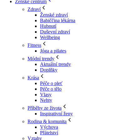
Ženské centrum
Zdraví
Ženské zdraví
Babiččina lékárna
Hubnutí
Duševní zdraví
Wellbeing
Fitness
Jóga a pilates
Módní trendy
Aktuální trendy
Doplňky
Krása
Péče o pleť
Péče o tělo
Vlasy
Nehty
Příběhy ze života
Inspirativní ženy
Rodina & komunita
Výchova
Přátelství
Vztahy