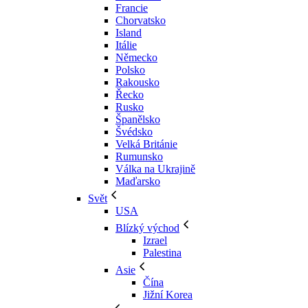
Francie
Chorvatsko
Island
Itálie
Německo
Polsko
Rakousko
Řecko
Rusko
Španělsko
Švédsko
Velká Británie
Rumunsko
Válka na Ukrajině
Maďarsko
Svět
USA
Blízký východ
Izrael
Palestina
Asie
Čína
Jižní Korea