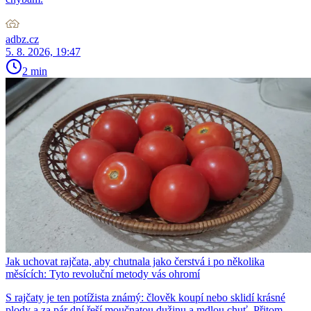
adbz.cz
5. 8. 2026, 19:47
2 min
Jak uchovat rajčata, aby chutnala jako čerstvá i po několika
měsících: Tyto revoluční metody vás ohromí
S rajčaty je ten potížista známý: člověk koupí nebo sklidí krásné
plody a za pár dní řeší moučnatou dužinu a mdlou chuť. Přitom