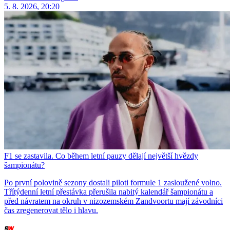
5. 8. 2026, 20:20
F1 se zastavila. Co během letní pauzy dělají největší hvězdy
šampionátu?
Po první polovině sezony dostali piloti formule 1 zasloužené volno.
Třítýdenní letní přestávka přerušila nabitý kalendář šampionátu a
před návratem na okruh v nizozemském Zandvoortu mají závodníci
čas zregenerovat tělo i hlavu.