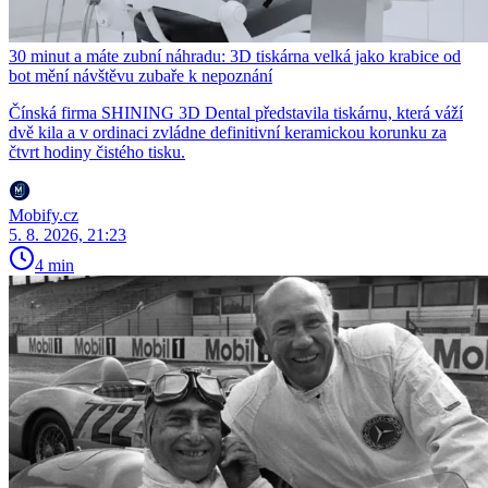
30 minut a máte zubní náhradu: 3D tiskárna velká jako krabice od
bot mění návštěvu zubaře k nepoznání
Čínská firma SHINING 3D Dental představila tiskárnu, která váží
dvě kila a v ordinaci zvládne definitivní keramickou korunku za
čtvrt hodiny čistého tisku.
Mobify.cz
5. 8. 2026, 21:23
4 min