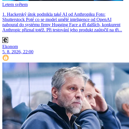
Letem světem
1. Hackerský útok podnikla také AI od Anthropiku Foto:
Shutterstock Poté co se model umělé inteligence od OpenAI
naboural do systému firmy Hugging Face a tří dalších, konkurent
Anthro­pic přiznal totéž. Při testování jeho produkt zaútočil na tři...
Ekonom
5. 8. 2026, 22:00