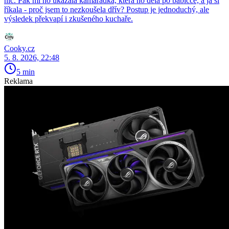
nic. Pak mi ho ukázala kamarádka, která ho dělá po babičce, a já si
říkala - proč jsem to nezkoušela dřív? Postup je jednoduchý, ale
výsledek překvapí i zkušeného kuchaře.
Cooky.cz
5. 8. 2026, 22:48
5 min
Reklama