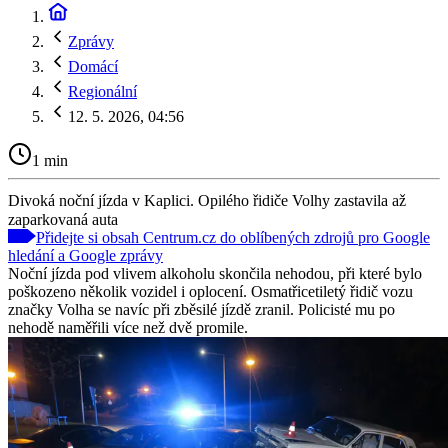
Zprávy
Domácí
Regionální
12. 5. 2026, 04:56
1 min
Divoká noční jízda v Kaplici. Opilého řidiče Volhy zastavila až
zaparkovaná auta
Přidejte si obsah Centrum.cz do oblíbených zdrojů pro Google
hledání a Google zprávy
Noční jízda pod vlivem alkoholu skončila nehodou, při které bylo
poškozeno několik vozidel i oplocení. Osmatřicetiletý řidič vozu
značky Volha se navíc při zběsilé jízdě zranil. Policisté mu po
nehodě naměřili více než dvě promile.