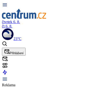
čtvrtek 6. 8.
čt 6. 8.
23°C
Přihlášení
Reklama