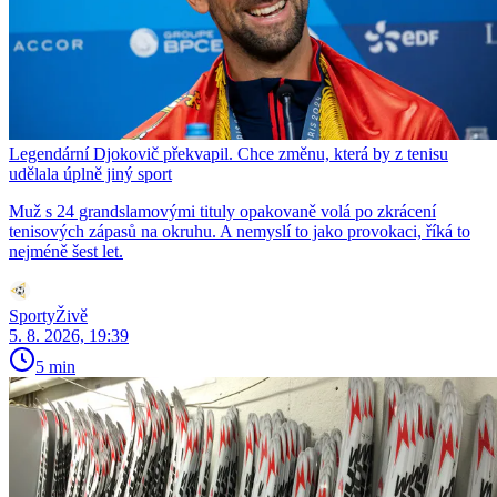
Legendární Djokovič překvapil. Chce změnu, která by z tenisu
udělala úplně jiný sport
Muž s 24 grandslamovými tituly opakovaně volá po zkrácení
tenisových zápasů na okruhu. A nemyslí to jako provokaci, říká to
nejméně šest let.
SportyŽivě
5. 8. 2026, 19:39
5 min