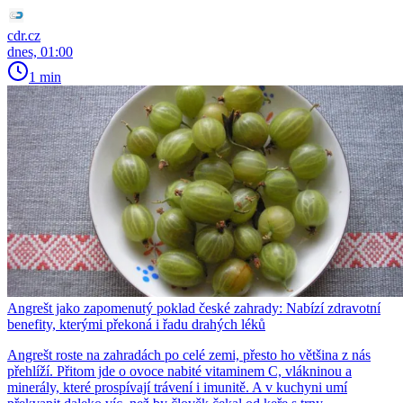
cdr.cz
dnes, 01:00
1 min
Angrešt jako zapomenutý poklad české zahrady: Nabízí zdravotní
benefity, kterými překoná i řadu drahých léků
Angrešt roste na zahradách po celé zemi, přesto ho většina z nás
přehlíží. Přitom jde o ovoce nabité vitaminem C, vlákninou a
minerály, které prospívají trávení i imunitě. A v kuchyni umí