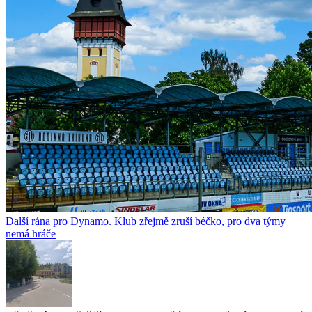
Další rána pro Dynamo. Klub zřejmě zruší béčko, pro dva týmy
nemá hráče