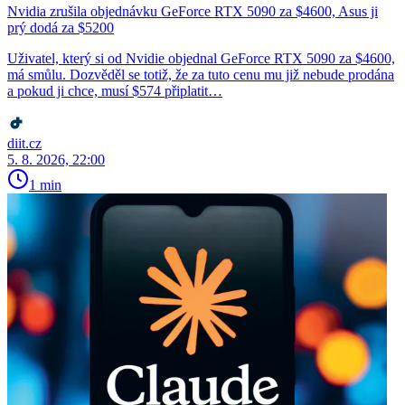
Nvidia zrušila objednávku GeForce RTX 5090 za $4600, Asus ji
prý dodá za $5200
Uživatel, který si od Nvidie objednal GeForce RTX 5090 za $4600,
má smůlu. Dozvěděl se totiž, že za tuto cenu mu již nebude prodána
a pokud ji chce, musí $574 připlatit…
diit.cz
5. 8. 2026, 22:00
1 min