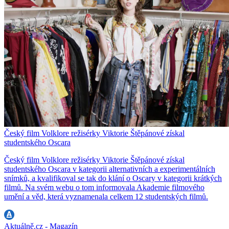
Český film Volklore režisérky Viktorie Štěpánové získal
studentského Oscara
Český film Volklore režisérky Viktorie Štěpánové získal
studentského Oscara v kategorii alternativních a experimentálních
snímků, a kvalifikoval se tak do klání o Oscary v kategorii krátkých
filmů. Na svém webu o tom informovala Akademie filmového
umění a věd, která vyznamenala celkem 12 studentských filmů.
Aktuálně.cz - Magazín