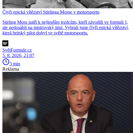
Čtyři epická vítězství Stirlinga Mosse v motorsportu
Stirling Moss patří k nejlepším jezdcům, kteří závodili ve formuli 1,
ale nedosáhli na mistrovský titul. Vybrali jsme čtyři epická vítězství,
která britský pilot dobyl ve světě motorsportu.
SvětFormule.cz
5. 8. 2026, 21:07
3 min
Reklama