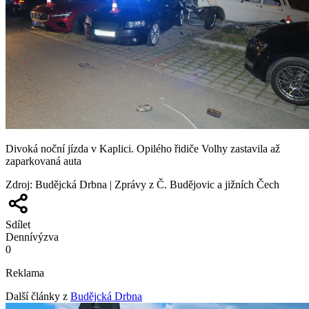
Divoká noční jízda v Kaplici. Opilého řidiče Volhy zastavila až
zaparkovaná auta
Zdroj
:
Budějcká Drbna | Zprávy z Č. Budějovic a jižních Čech
Sdílet
Denní
výzva
0
Reklama
Další články z
Budějcká Drbna