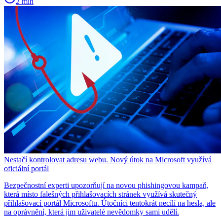
2 min
Nestačí kontrolovat adresu webu. Nový útok na Microsoft využívá
oficiální portál
Bezpečnostní experti upozorňují na novou phishingovou kampaň,
která místo falešných přihlašovacích stránek využívá skutečný
přihlašovací portál Microsoftu. Útočníci tentokrát necílí na hesla, ale
na oprávnění, která jim uživatelé nevědomky sami udělí.