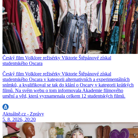
Český film Volklore režisérky Viktorie Štěpánové získal
studentského Oscara
Český film Volklore režisérky Viktorie Štěpánové získal
studentského Oscara v kategorii alternativních a experimentálních
snímků, a kvalifikoval se tak do klání o Oscary v kategorii krátkých
filmů. Na svém webu o tom informovala Akademie filmového
umění a věd, která vyznamenala celkem 12 studentských filmů.
Aktuálně.cz - Zprávy
5. 8. 2026, 20:20