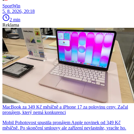
SportWin
5. 8. 2026, 20:18
2 min
Reklama
MacBook za 349 Kč měsíčně a iPhone 17 za polovinu ceny. Začal
pronájem, který nemá konkurenci
Mobil Pohotovost spustila pronájem Apple novinek od 349 Kč
měsíčně. Po skončení smlouvy ale zařízení nevlastníte, vracíte ho.