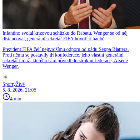
Infantino svolal krizovou schůzku do Rabatu. Wenger se od něj
distancoval, generální sekretář FIFA hovoří o hanbě
Prezident FIFA čelí nejtvrdšímu odporu od pádu Seppa Blattera.
Proti němu se postavily tři konfederace, jeho vlastní generální
sekretář i muž, kterého sám přivedl do struktur federace, Arsène
Wenger.
SportyŽivě
5. 8. 2026, 21:05
4 min