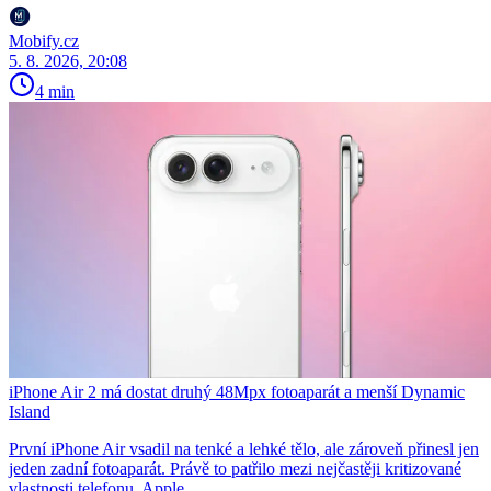
Mobify.cz
5. 8. 2026, 20:08
4 min
iPhone Air 2 má dostat druhý 48Mpx fotoaparát a menší Dynamic
Island
První iPhone Air vsadil na tenké a lehké tělo, ale zároveň přinesl jen
jeden zadní fotoaparát. Právě to patřilo mezi nejčastěji kritizované
vlastnosti telefonu. Apple...