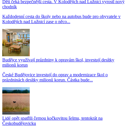
Děti čeká bezpečnější cesta. V Kolodějích nad Lužnicí vyrostl nový
chodník
Každodenní cesta do školy nebo na autobus bude pro obyvatele v
Kolodějích nad Lužnicí zase o něco...
Budějce využívají prázdniny k opravám škol, investují desítky
milionů korun
České Budějovice investují do oprav a modernizace škol o
prázdninách desítky milionů korun. Částka bude...
Lidé opět spatřili černou kočkovitou šelmu, tentokrát na
Českobudějovicku