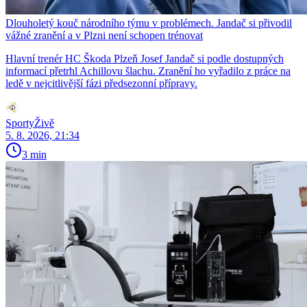
Dlouholetý kouč národního týmu v problémech. Jandač si přivodil
vážné zranění a v Plzni není schopen trénovat
Hlavní trenér HC Škoda Plzeň Josef Jandač si podle dostupných
informací přetrhl Achillovu šlachu. Zranění ho vyřadilo z práce na
ledě v nejcitlivější fázi předsezonní přípravy.
SportyŽivě
5. 8. 2026, 21:34
3 min