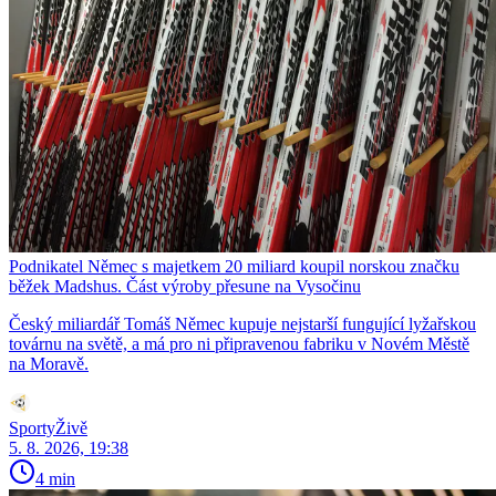
Podnikatel Němec s majetkem 20 miliard koupil norskou značku
běžek Madshus. Část výroby přesune na Vysočinu
Český miliardář Tomáš Němec kupuje nejstarší fungující lyžařskou
továrnu na světě, a má pro ni připravenou fabriku v Novém Městě
na Moravě.
SportyŽivě
5. 8. 2026, 19:38
4 min