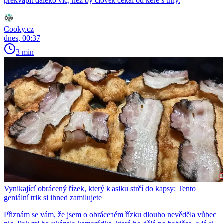
překvapit daleko víc, než by člověk čekal od keře s trny.
Cooky.cz
dnes, 00:37
3 min
Vynikající obrácený řízek, který klasiku strčí do kapsy: Tento
geniální trik si ihned zamilujete
Přiznám se vám, že jsem o obráceném řízku dlouho nevěděla vůbec