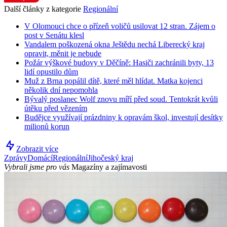
Další články z kategorie
Regionální
V Olomouci chce o přízeň voličů usilovat 12 stran. Zájem o
post v Senátu klesl
Vandalem poškozená okna Ještědu nechá Liberecký kraj
opravit, měnit je nebude
Požár výškové budovy v Děčíně: Hasiči zachránili byty, 13
lidí opustilo dům
Muž z Brna popálil dítě, které měl hlídat. Matka kojenci
několik dní nepomohla
Bývalý poslanec Wolf znovu míří před soud. Tentokrát kvůli
útěku před vězením
Budějce využívají prázdniny k opravám škol, investují desítky
milionů korun
Zobrazit více
Zprávy
Domácí
Regionální
Jihočeský kraj
Vybrali jsme pro vás
Magazíny a zajímavosti