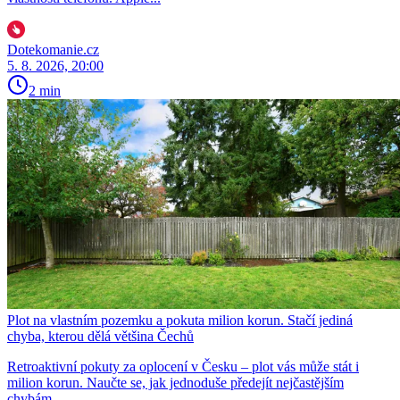
Dotekomanie.cz
5. 8. 2026, 20:00
2 min
Plot na vlastním pozemku a pokuta milion korun. Stačí jediná
chyba, kterou dělá většina Čechů
Retroaktivní pokuty za oplocení v Česku – plot vás může stát i
milion korun. Naučte se, jak jednoduše předejít nejčastějším
chybám.