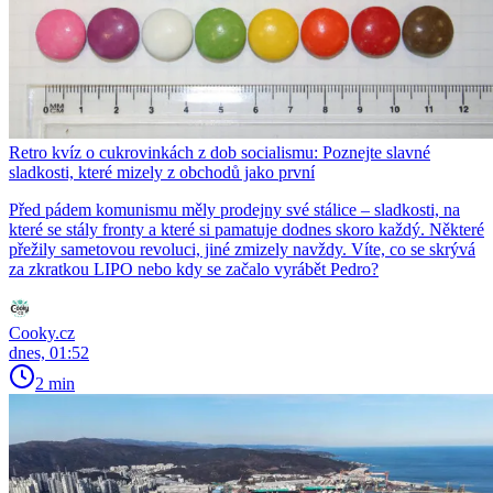
Retro kvíz o cukrovinkách z dob socialismu: Poznejte slavné
sladkosti, které mizely z obchodů jako první
Před pádem komunismu měly prodejny své stálice – sladkosti, na
které se stály fronty a které si pamatuje dodnes skoro každý. Některé
přežily sametovou revoluci, jiné zmizely navždy. Víte, co se skrývá
za zkratkou LIPO nebo kdy se začalo vyrábět Pedro?
Cooky.cz
dnes, 01:52
2 min