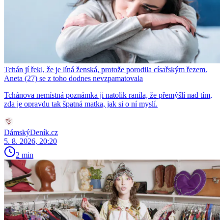
Tchán jí řekl, že je líná ženská, protože porodila císařským řezem.
Aneta (27) se z toho dodnes nevzpamatovala
Tchánova nemístná poznámka ji natolik ranila, že přemýšlí nad tím,
zda je opravdu tak špatná matka, jak si o ní myslí.
DámskýDeník.cz
5. 8. 2026, 20:20
2 min