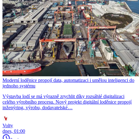
Moderní loděnice propojí data, automatizaci i umělou inteligenci do
jednoho systému
Výstavba lodí se má výrazně zrychlit díky rozsáhlé digitalizaci
celého výrobního procesu. Nový projekt digitální loděnice propojí
inženýring, výrobu, dodavatelské…
Volty
dnes, 01:00