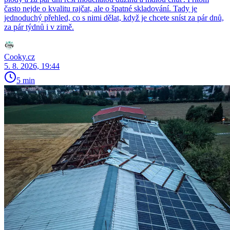
často nejde o kvalitu rajčat, ale o špatné skladování. Tady je
jednoduchý přehled, co s nimi dělat, když je chcete sníst za pár dnů,
za pár týdnů i v zimě.
Cooky.cz
5. 8. 2026, 19:44
5 min