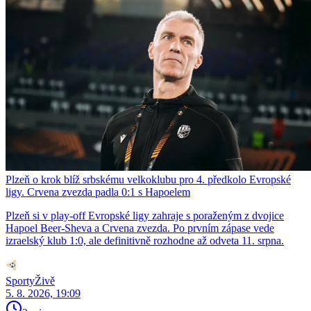
Plzeň o krok blíž srbskému velkoklubu pro 4. předkolo Evropské
ligy. Crvena zvezda padla 0:1 s Hapoelem
Plzeň si v play-off Evropské ligy zahraje s poraženým z dvojice
Hapoel Beer-Sheva a Crvena zvezda. Po prvním zápase vede
izraelský klub 1:0, ale definitivně rozhodne až odveta 11. srpna.
SportyŽivě
5. 8. 2026, 19:09