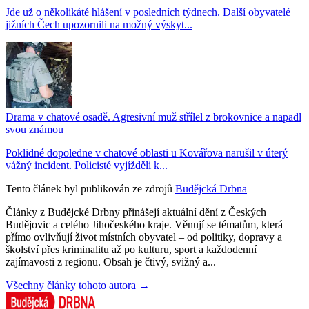
Jde už o několikáté hlášení v posledních týdnech. Další obyvatelé
jižních Čech upozornili na možný výskyt...
Drama v chatové osadě. Agresivní muž střílel z brokovnice a napadl
svou známou
Poklidné dopoledne v chatové oblasti u Kovářova narušil v úterý
vážný incident. Policisté vyjížděli k...
Tento článek byl publikován ze zdrojů
Budějcká Drbna
Články z Budějcké Drbny přinášejí aktuální dění z Českých
Budějovic a celého Jihočeského kraje. Věnují se tématům, která
přímo ovlivňují život místních obyvatel – od politiky, dopravy a
školství přes kriminalitu až po kulturu, sport a každodenní
zajímavosti z regionu. Obsah je čtivý, svižný a...
Všechny články tohoto autora →