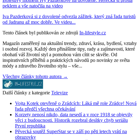
Bolestivý moment Ivy Pazderkové na dovolené: Herečka si prošla
peklem a vše natočila na video
Iva Pazderková si z dovolené odvezla zážitek, který zná řada turistů
od Jadranu až moc dobře. Ve videu...
Tento článek byl publikován ze zdrojů
In-lifestyle.cz
Magazín zaměřený na aktuální trendy, zdraví, krásu, bydlení, vztahy
i osobní rozvoj. Každý den přinášíme tipy, rady a zajímavosti, které
obohatí váš životní styl a pomohou vám cítit se skvěle. Od
inspirativních příběhů a praktických návodů po novinky ze světa
módy a zdravého životního stylu – vše...
Všechny články tohoto autora →
Další články z kategorie
Televize
Vojta Kotek otevřeně o Zrádcích: Láká mě role Zrádce! Nová
řada předčí všechna očekávání
Korzety nenosí nikdo, data nesedí a v roce 1918 se objevily
věci z budoucnosti. Historik rozebral desítky chyb seriálu
První republika
Pěvecká soutěž SuperStar se v září po pěti letech vrátí na
obrazovky