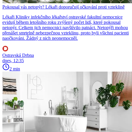
Pokousal vás netopýr? Lékaři doporučují očkování proti vzteklině
Lékaři Kliniky infekčního lékařství ostravské fakultní nemocnice
evidují během letošního roku zvýšený počet lidí, které pokousal
netopýr. Celkem jich nemocnici navštívilo patnáct. Netopýři mohou
přenášet smrtelně nebezpečnou vzteklinu, proto byli všichni pacienti
naočkováni. Žádný z nich neonemocněl.
Ostravská Drbna
dnes, 12:35
2 min