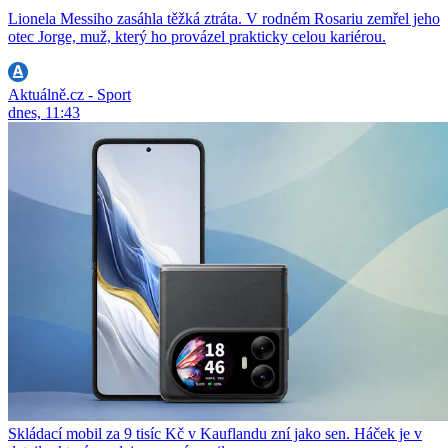
Lionela Messiho zasáhla těžká ztráta. V rodném Rosariu zemřel jeho
otec Jorge, muž, který ho provázel prakticky celou kariérou.
Aktuálně.cz - Sport
dnes, 11:43
Skládací mobil za 9 tisíc Kč v Kauflandu zní jako sen. Háček je v