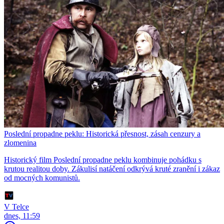
Poslední propadne peklu: Historická přesnost, zásah cenzury a
zlomenina
Historický film Poslední propadne peklu kombinuje pohádku s
krutou realitou doby. Zákulisí natáčení odkrývá kruté zranění i zákaz
od mocných komunistů.
V Telce
dnes, 11:59