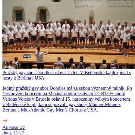
Pražský gay sbor Doodles oslavil 15 let. V Betlémské kapli zpíval s
hosty z Berlína i USA
Jediný pražský gay sbor Doodles má za sebou významný milník. Po
červnovém koncertu na Mezinárodním festivalu LGBTQ+ sborů
Various Voices v Bruselu oslavil 15. narozeniny velkým koncertem
v Betlémské kapli, kam si pozval i gay sbory Männer-Minne z
Berlína a Mid-Atlantic Gay Men’s Chorus z USA.
Aplausin.cz
dnes, 11:27