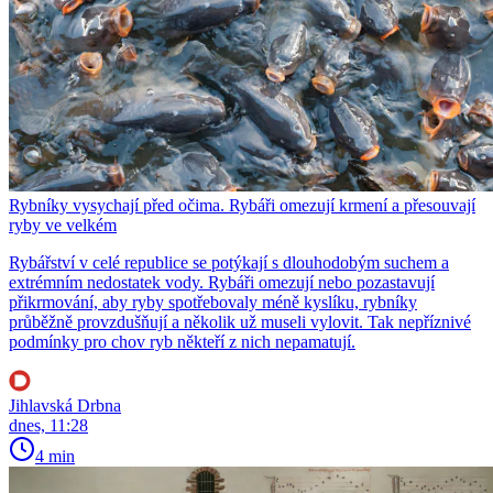
Rybníky vysychají před očima. Rybáři omezují krmení a přesouvají
ryby ve velkém
Rybářství v celé republice se potýkají s dlouhodobým suchem a
extrémním nedostatek vody. Rybáři omezují nebo pozastavují
přikrmování, aby ryby spotřebovaly méně kyslíku, rybníky
průběžně provzdušňují a několik už museli vylovit. Tak nepříznivé
podmínky pro chov ryb někteří z nich nepamatují.
Jihlavská Drbna
dnes, 11:28
4 min