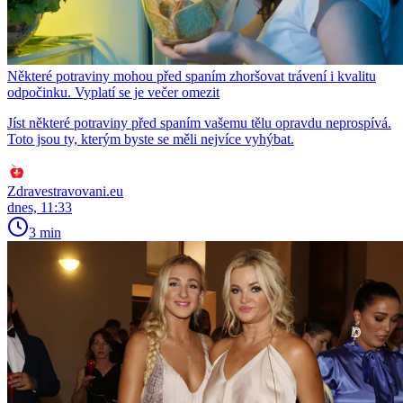
Některé potraviny mohou před spaním zhoršovat trávení i kvalitu
odpočinku. Vyplatí se je večer omezit
Jíst některé potraviny před spaním vašemu tělu opravdu neprospívá.
Toto jsou ty, kterým byste se měli nejvíce vyhýbat.
Zdravestravovani.eu
dnes, 11:33
3 min