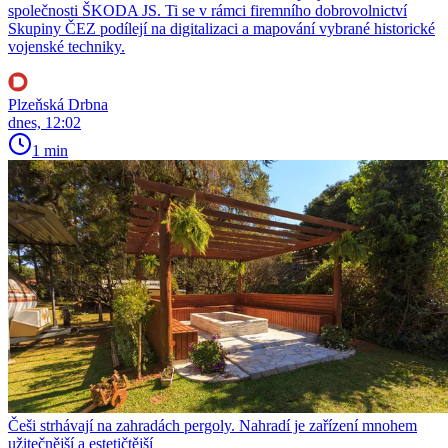
společnosti ŠKODA JS. Ti se v rámci firemního dobrovolnictví
Skupiny ČEZ podílejí na digitalizaci a mapování vybrané historické
vojenské techniky.
Plzeňská Drbna
dnes, 12:02
1 min
Češi strhávají na zahradách pergoly. Nahradí je zařízení mnohem
užitečnější a estetičtější