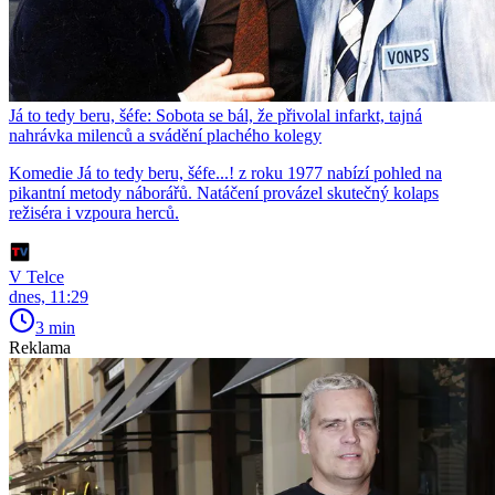
Já to tedy beru, šéfe: Sobota se bál, že přivolal infarkt, tajná
nahrávka milenců a svádění plachého kolegy
Komedie Já to tedy beru, šéfe...! z roku 1977 nabízí pohled na
pikantní metody náborářů. Natáčení provázel skutečný kolaps
režiséra i vzpoura herců.
V Telce
dnes, 11:29
3 min
Reklama