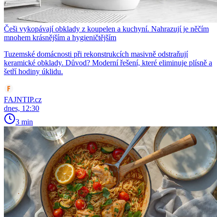
Češi vykopávají obklady z koupelen a kuchyní. Nahrazují je něčím
mnohem krásnějším a hygieničtějším
Tuzemské domácnosti při rekonstrukcích masivně odstraňují
keramické obklady. Důvod? Moderní řešení, které eliminuje plísně a
šetří hodiny úklidu.
FAJNTIP.cz
dnes, 12:30
3 min