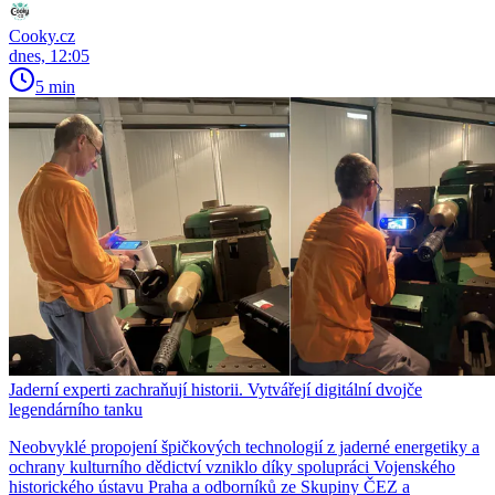
Cooky.cz
dnes, 12:05
5 min
Jaderní experti zachraňují historii. Vytvářejí digitální dvojče
legendárního tanku
Neobvyklé propojení špičkových technologií z jaderné energetiky a
ochrany kulturního dědictví vzniklo díky spolupráci Vojenského
historického ústavu Praha a odborníků ze Skupiny ČEZ a