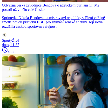
Odvážná česká závodnice Bendová o atletickém puritánství: Mé
pozadí už vidělo celé Česko
Sprinterka Nikola Bendová na mistrovství republiky v Plzni veřejně
smetla novou příručku EBU pro snímání ženské atletiky. Její slova
rozdělila českou sportovní veřejnost.
SportyŽivě
dnes, 11:37
3 min