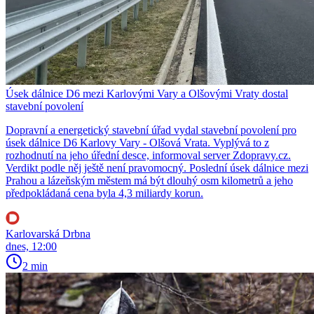
Úsek dálnice D6 mezi Karlovými Vary a Olšovými Vraty dostal
stavební povolení
Dopravní a energetický stavební úřad vydal stavební povolení pro
úsek dálnice D6 Karlovy Vary - Olšová Vrata. Vyplývá to z
rozhodnutí na jeho úřední desce, informoval server Zdopravy.cz.
Verdikt podle něj ještě není pravomocný. Poslední úsek dálnice mezi
Prahou a lázeňským městem má být dlouhý osm kilometrů a jeho
předpokládaná cena byla 4,3 miliardy korun.
Karlovarská Drbna
dnes, 12:00
2 min