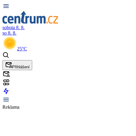
sobota 8. 8.
so 8. 8.
25°C
Přihlášení
Reklama