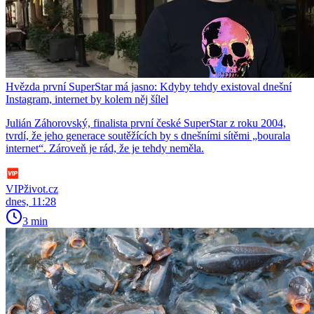
Hvězda první SuperStar má jasno: Kdyby tehdy existoval dnešní
Instagram, internet by kolem něj šílel
Julián Záhorovský, finalista první české SuperStar z roku 2004,
tvrdí, že jeho generace soutěžících by s dnešními sítěmi „bourala
internet“. Zároveň je rád, že je tehdy neměla.
VIPživot.cz
dnes, 11:28
3 min