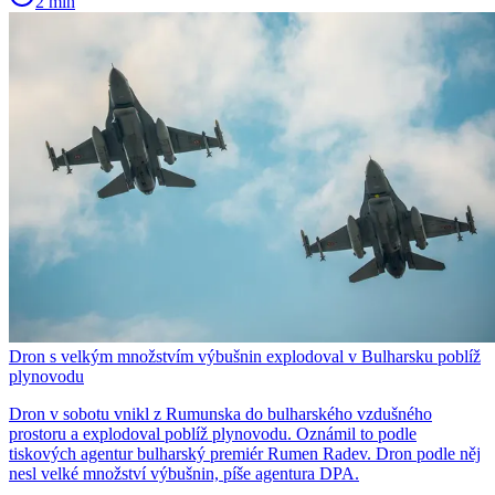
2 min
Dron s velkým množstvím výbušnin explodoval v Bulharsku poblíž
plynovodu
Dron v sobotu vnikl z Rumunska do bulharského vzdušného
prostoru a explodoval poblíž plynovodu. Oznámil to podle
tiskových agentur bulharský premiér Rumen Radev. Dron podle něj
nesl velké množství výbušnin, píše agentura DPA.