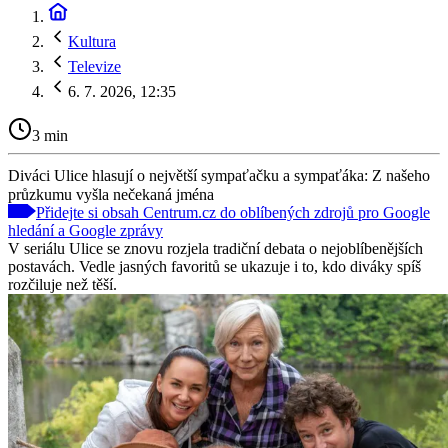
Kultura
Televize
6. 7. 2026, 12:35
3 min
Diváci Ulice hlasují o největší sympaťačku a sympaťáka: Z našeho
průzkumu vyšla nečekaná jména
Přidejte si obsah Centrum.cz do oblíbených zdrojů pro Google
hledání a Google zprávy
V seriálu Ulice se znovu rozjela tradiční debata o nejoblíbenějších
postavách. Vedle jasných favoritů se ukazuje i to, kdo diváky spíš
rozčiluje než těší.