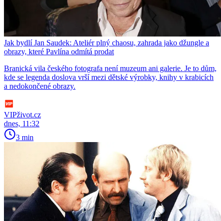
Jak bydlí Jan Saudek: Ateliér plný chaosu, zahrada jako džungle a
obrazy, které Pavlína odmítá prodat
Branická vila českého fotografa není muzeum ani galerie. Je to dům,
kde se legenda doslova vrší mezi dětské výrobky, knihy v krabicích
a nedokončené obrazy.
VIPživot.cz
dnes, 11:32
3 min