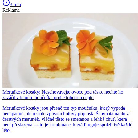
3 min
Reklama
Meruňkové kostky: Neschovávejte ovoce pod těsto, nechte ho
zazářit v letním moučníku podle tohoto receptu
Meruňkové kostky jsou přesně ten typ moučníku, který vypadá
nenápadně, ale u stolu způsobí hotový poprask. Šťavnatá náplň z
čerstvých meruněk, vláčné těsto se smetanou a lehká chuť, která
není přeslazená — to je kombinace, která funguje spolehlivě každé
léto.