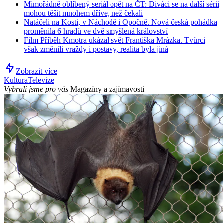
Mimořádně oblíbený seriál opět na ČT: Diváci se na další sérii
mohou těšit mnohem dříve, než čekali
Natáčeli na Kosti, v Náchodě i Opočně. Nová česká pohádka
proměnila 6 hradů ve dvě smyšlená království
Film Příběh Kmotra ukázal svět Františka Mrázka. Tvůrci
však změnili vraždy i postavy, realita byla jiná
Zobrazit více
Kultura
Televize
Vybrali jsme pro vás
Magazíny a zajímavosti