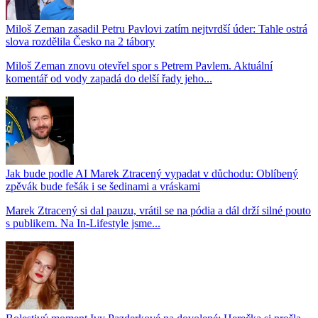
Miloš Zeman zasadil Petru Pavlovi zatím nejtvrdší úder: Tahle ostrá
slova rozdělila Česko na 2 tábory
Miloš Zeman znovu otevřel spor s Petrem Pavlem. Aktuální
komentář od vody zapadá do delší řady jeho...
Jak bude podle AI Marek Ztracený vypadat v důchodu: Oblíbený
zpěvák bude fešák i se šedinami a vráskami
Marek Ztracený si dal pauzu, vrátil se na pódia a dál drží silné pouto
s publikem. Na In-Lifestyle jsme...