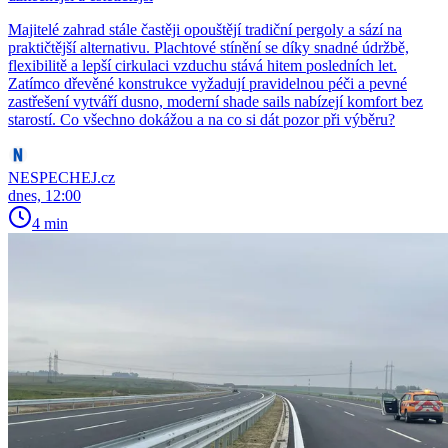
Majitelé zahrad stále častěji opouštějí tradiční pergoly a sází na
praktičtější alternativu. Plachtové stínění se díky snadné údržbě,
flexibilitě a lepší cirkulaci vzduchu stává hitem posledních let.
Zatímco dřevěné konstrukce vyžadují pravidelnou péči a pevné
zastřešení vytváří dusno, moderní shade sails nabízejí komfort bez
starostí. Co všechno dokážou a na co si dát pozor při výběru?
NESPECHEJ.cz
dnes, 12:00
4 min