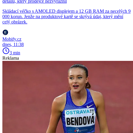
detailu, který prodejce nezvýraznil
Skládací véčko s AMOLED displejem a 12 GB RAM za necelých 9
000 korun. Jenže na produktové kartě se skrývá údaj, který mění
celý obrázek.
Mobify.cz
dnes, 11:38
3 min
Reklama