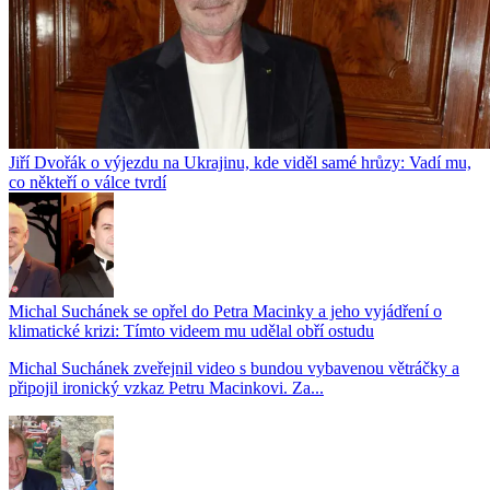
Jiří Dvořák o výjezdu na Ukrajinu, kde viděl samé hrůzy: Vadí mu,
co někteří o válce tvrdí
Michal Suchánek se opřel do Petra Macinky a jeho vyjádření o
klimatické krizi: Tímto videem mu udělal obří ostudu
Michal Suchánek zveřejnil video s bundou vybavenou větráčky a
připojil ironický vzkaz Petru Macinkovi. Za...