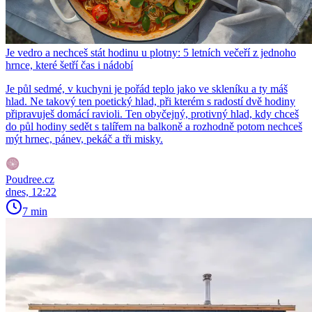
Je vedro a nechceš stát hodinu u plotny: 5 letních večeří z jednoho
hrnce, které šetří čas i nádobí
Je půl sedmé, v kuchyni je pořád teplo jako ve skleníku a ty máš
hlad. Ne takový ten poetický hlad, při kterém s radostí dvě hodiny
připravuješ domácí ravioli. Ten obyčejný, protivný hlad, kdy chceš
do půl hodiny sedět s talířem na balkoně a rozhodně potom nechceš
mýt hrnec, pánev, pekáč a tři misky.
Poudree.cz
dnes, 12:22
7 min