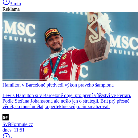
3 min
Reklama
Hamilton v Barceloně předvedl výkon pravého šampiona
Lewis Hamilton si v Barceloně dojel pro první vítězství ve Ferrari.
Podle Stefana Johanssona ale nešlo jen o strategii. Brit prý přesně
věděl, co musí udělat, a perfektně svůj plán zrealizoval.
SvětFormule.cz
dnes, 11:51