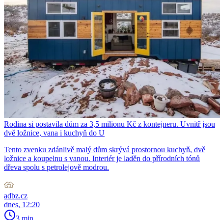
Rodina si postavila dům za 3,5 milionu Kč z kontejneru. Uvnitř jsou
dvě ložnice, vana i kuchyň do U
Tento zvenku zdánlivě malý dům skrývá prostornou kuchyň, dvě
ložnice a koupelnu s vanou. Interiér je laděn do přírodních tónů
dřeva spolu s petrolejově modrou.
adbz.cz
dnes, 12:20
3 min