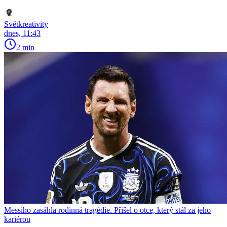
Světkreativity
dnes, 11:43
2 min
Messiho zasáhla rodinná tragédie. Přišel o otce, který stál za jeho
kariérou