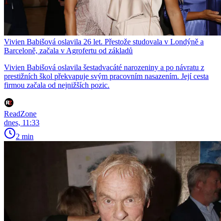
Vivien Babišová oslavila 26 let. Přestože studovala v Londýně a
Barceloně, začala v Agrofertu od základů
Vivien Babišová oslavila šestadvacáté narozeniny a po návratu z
prestižních škol překvapuje svým pracovním nasazením. Její cesta
firmou začala od nejnižších pozic.
ReadZone
dnes, 11:33
2 min