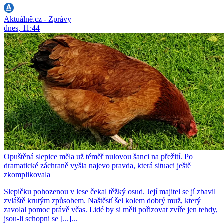
Aktuálně.cz - Zprávy
dnes, 11:44
Opuštěná slepice měla už téměř nulovou šanci na přežití. Po
dramatické záchraně vyšla najevo pravda, která situaci ještě
zkomplikovala
Slepičku pohozenou v lese čekal těžký osud. Její majitel se jí zbavil
zvláště krutým způsobem. Naštěstí šel kolem dobrý muž, který
zavolal pomoc právě včas. Lidé by si měli pořizovat zvíře jen tehdy,
jsou-li schopni se [...]...