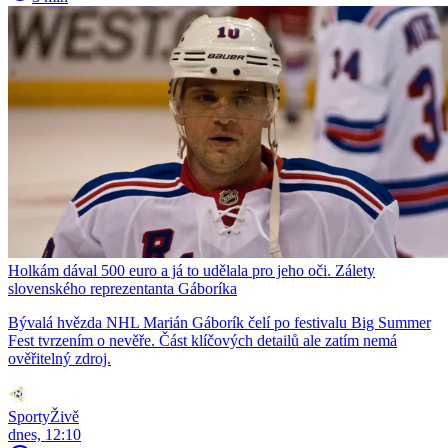
Holkám dával 500 euro a já to udělala pro jeho oči. Zálety
slovenského reprezentanta Gáboríka
Bývalá hvězda NHL Marián Gáborík čelí po festivalu Big Summer
Fest tvrzením o nevěře. Část klíčových detailů ale zatím nemá
ověřitelný zdroj.
SportyŽivě
dnes, 12:10