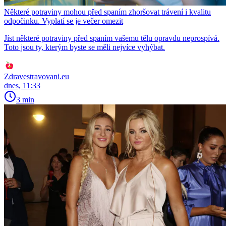
Některé potraviny mohou před spaním zhoršovat trávení i kvalitu
odpočinku. Vyplatí se je večer omezit
Jíst některé potraviny před spaním vašemu tělu opravdu neprospívá.
Toto jsou ty, kterým byste se měli nejvíce vyhýbat.
Zdravestravovani.eu
dnes, 11:33
3 min