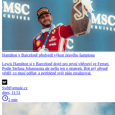
Hamilton v Barceloně předvedl výkon pravého šampiona
Lewis Hamilton si v Barceloně dojel pro první vítězství ve Ferrari.
Podle Stefana Johanssona ale nešlo jen o strategii. Brit prý přesně
věděl, co musí udělat, a perfektně svůj plán zrealizoval.
SvětFormule.cz
dnes, 11:51
2 min