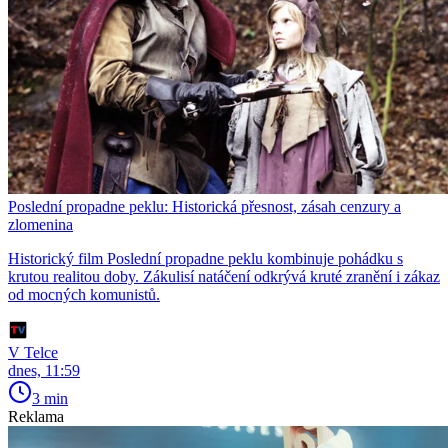
Poslední propadne peklu: Historická přesnost, zásah cenzury a
zlomenina
Historický film Poslední propadne peklu kombinuje pohádku s
krutou realitou doby. Zákulisí natáčení odkrývá kruté zranění i zákaz
od mocných komunistů.
V Telce
dnes, 11:59
3 min
Reklama