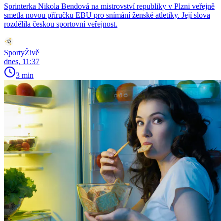
Sprinterka Nikola Bendová na mistrovství republiky v Plzni veřejně
smetla novou příručku EBU pro snímání ženské atletiky. Její slova
rozdělila českou sportovní veřejnost.
SportyŽivě
dnes, 11:37
3 min