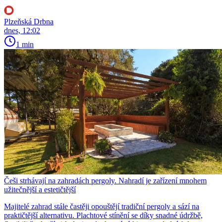
Plzeňská Drbna
dnes, 12:02
1 min
Češi strhávají na zahradách pergoly. Nahradí je zařízení mnohem
užitečnější a estetičtější
Majitelé zahrad stále častěji opouštějí tradiční pergoly a sází na
praktičtější alternativu. Plachtové stínění se díky snadné údržbě,