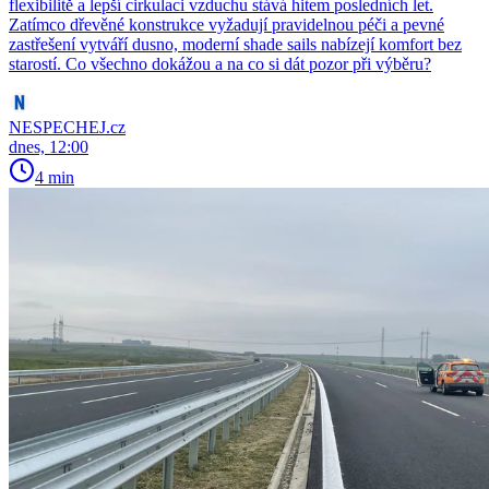
flexibilitě a lepší cirkulaci vzduchu stává hitem posledních let.
Zatímco dřevěné konstrukce vyžadují pravidelnou péči a pevné
zastřešení vytváří dusno, moderní shade sails nabízejí komfort bez
starostí. Co všechno dokážou a na co si dát pozor při výběru?
NESPECHEJ.cz
dnes, 12:00
4 min