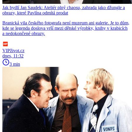
Jak bydlí Jan Saudek: Ateliér plný chaosu, zahrada jako džungle a
obrazy, které Pavlína odmítá prodat
Branická vila českého fotografa není muzeum ani galerie. Je to dům,
kde se legenda doslova vrší mezi dětské výrobky, knihy v krabicích
a nedokončené obrazy.
VIPživot.cz
dnes, 11:32
3 min