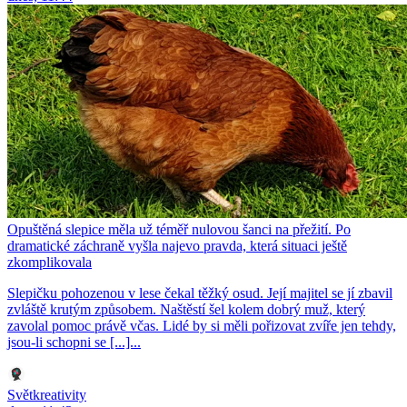
Opuštěná slepice měla už téměř nulovou šanci na přežití. Po
dramatické záchraně vyšla najevo pravda, která situaci ještě
zkomplikovala
Slepičku pohozenou v lese čekal těžký osud. Její majitel se jí zbavil
zvláště krutým způsobem. Naštěstí šel kolem dobrý muž, který
zavolal pomoc právě včas. Lidé by si měli pořizovat zvíře jen tehdy,
jsou-li schopni se [...]...
Světkreativity