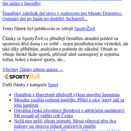
tím sázku s fanoušky
Španělský záložník dal slovo v rozhovoru pro Mundo Deportivo.
Osmnáct dní po finále ho dodržel, fuchsiově...
Tento článek byl publikován ze zdrojů
SportyŽivě
Články ze SportyŽivě.cz přinášejí čtenářům aktuální pohled na
sportovní dění doma i ve světě – nejen prostřednictvím výsledků, ale
také díky příběhům, analýzám a pohledu do zákulisí. Obsah se
věnuje široké škále sportů, přičemž silně zastoupený je zejména
fotbal, hokej a bojové sporty, ale...
Všechny články tohoto autora →
Další články z kategorie
Sport
Hamilton v Barceloně předvedl výkon pravého šampiona
Messiho zasáhla rodinná tragédie. Přišel o otce, který stál za
jeho kariérou
Odvážná česká závodnice Bendová o atletickém puritánství:
Mé pozadí už vidělo celé Česko
Nežil tam nežil, přesto pomohl. Messi věnoval přes dva
miliony na obnovu oblastí zničených ohněm