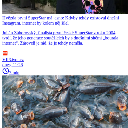
Hvězda první SuperStar má jasno: Kdyby tehdy existoval dnešní
Instagram, internet by kolem něj šílel
Julián Záhorovský, finalista první české SuperStar z roku 2004,
tvrdí, že jeho generace soutěžících by s dnešními sítěmi „bourala
internet“. Zároveň je rád, že je tehdy neměla.
VIPživot.cz
dnes, 11:28
3 min