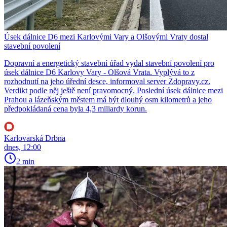
Úsek dálnice D6 mezi Karlovými Vary a Olšovými Vraty dostal
stavební povolení
Dopravní a energetický stavební úřad vydal stavební povolení pro
úsek dálnice D6 Karlovy Vary - Olšová Vrata. Vyplývá to z
rozhodnutí na jeho úřední desce, informoval server Zdopravy.cz.
Verdikt podle něj ještě není pravomocný. Poslední úsek dálnice mezi
Prahou a lázeňským městem má být dlouhý osm kilometrů a jeho
předpokládaná cena byla 4,3 miliardy korun.
Karlovarská Drbna
dnes, 12:00
2 min