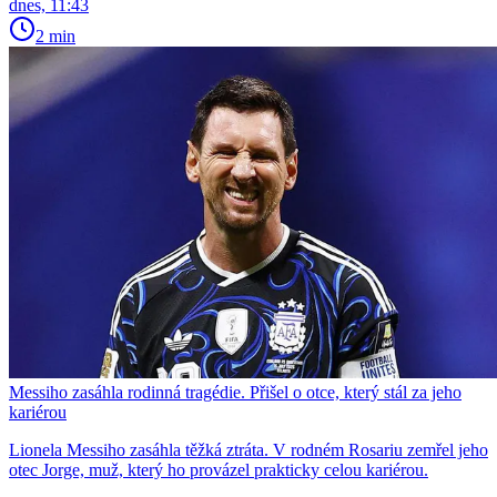
dnes, 11:43
2 min
Messiho zasáhla rodinná tragédie. Přišel o otce, který stál za jeho
kariérou
Lionela Messiho zasáhla těžká ztráta. V rodném Rosariu zemřel jeho
otec Jorge, muž, který ho provázel prakticky celou kariérou.