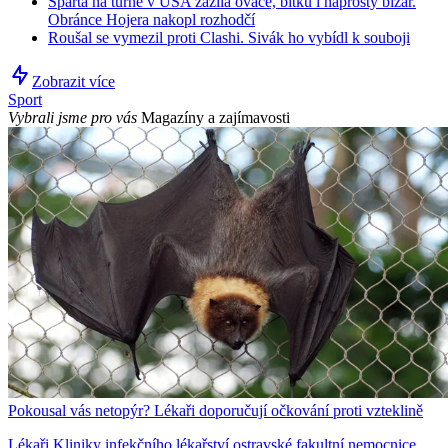
Sparta na turné v USA zažila ovace, bitku i naprostý bizár.
Obránce Hojera nakopl rozhodčí
Roušal se vymezil proti Clashi. Sivák ho vybídl k souboji
Zobrazit více
Sport
Vybrali jsme pro vás
Magazíny a zajímavosti
Pokousal vás netopýr? Lékaři doporučují očkování proti vzteklině
Lékaři Kliniky infekčního lékařství ostravské fakultní nemocnice