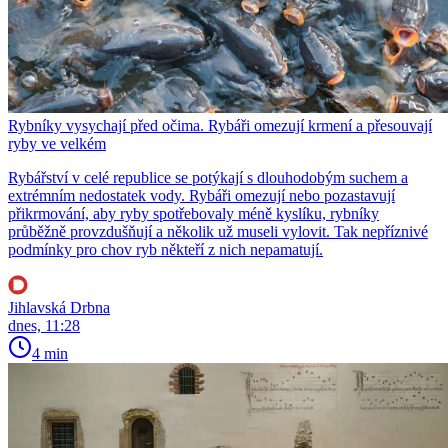
Rybníky vysychají před očima. Rybáři omezují krmení a přesouvají
ryby ve velkém
Rybářství v celé republice se potýkají s dlouhodobým suchem a
extrémním nedostatek vody. Rybáři omezují nebo pozastavují
přikrmování, aby ryby spotřebovaly méně kyslíku, rybníky
průběžně provzdušňují a několik už museli vylovit. Tak nepříznivé
podmínky pro chov ryb někteří z nich nepamatují.
Jihlavská Drbna
dnes, 11:28
4 min