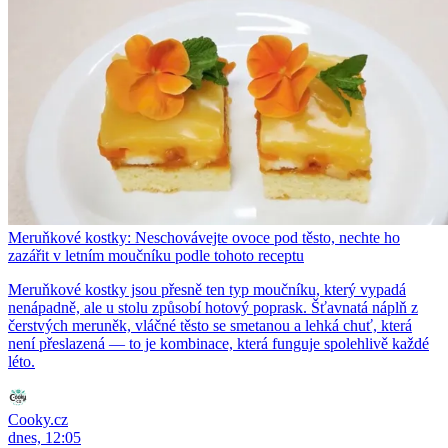
Meruňkové kostky: Neschovávejte ovoce pod těsto, nechte ho
zazářit v letním moučníku podle tohoto receptu
Meruňkové kostky jsou přesně ten typ moučníku, který vypadá
nenápadně, ale u stolu způsobí hotový poprask. Šťavnatá náplň z
čerstvých meruněk, vláčné těsto se smetanou a lehká chuť, která
není přeslazená — to je kombinace, která funguje spolehlivě každé
léto.
Cooky.cz
dnes, 12:05