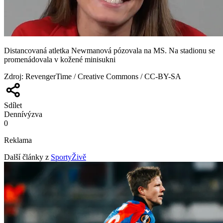
Distancovaná atletka Newmanová pózovala na MS. Na stadionu se
promenádovala v kožené minisukni
Zdroj
:
RevengerTime / Creative Commons / CC-BY-SA
Sdílet
Denní
výzva
0
Reklama
Další články z
SportyŽivě