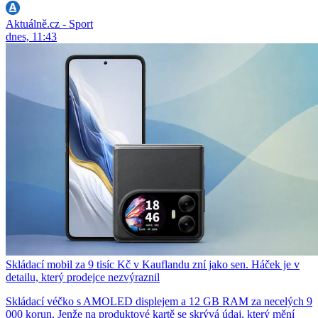
Aktuálně.cz - Sport
dnes, 11:43
Skládací mobil za 9 tisíc Kč v Kauflandu zní jako sen. Háček je v
detailu, který prodejce nezvýraznil
Skládací véčko s AMOLED displejem a 12 GB RAM za necelých 9
000 korun. Jenže na produktové kartě se skrývá údaj, který mění