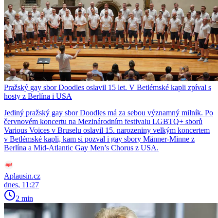
Pražský gay sbor Doodles oslavil 15 let. V Betlémské kapli zpíval s
hosty z Berlína i USA
Jediný pražský gay sbor Doodles má za sebou významný milník. Po
červnovém koncertu na Mezinárodním festivalu LGBTQ+ sborů
Various Voices v Bruselu oslavil 15. narozeniny velkým koncertem
v Betlémské kapli, kam si pozval i gay sbory Männer-Minne z
Berlína a Mid-Atlantic Gay Men’s Chorus z USA.
Aplausin.cz
dnes, 11:27
2 min