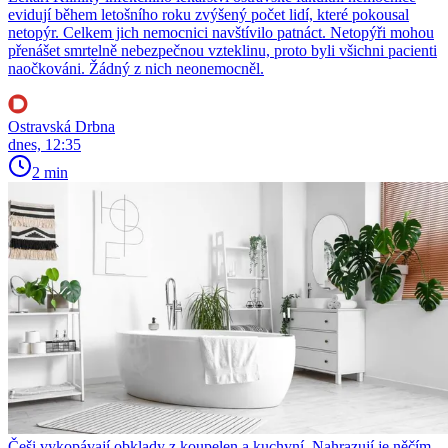
evidují během letošního roku zvýšený počet lidí, které pokousal
netopýr. Celkem jich nemocnici navštívilo patnáct. Netopýři mohou
přenášet smrtelně nebezpečnou vzteklinu, proto byli všichni pacienti
naočkováni. Žádný z nich neonemocněl.
Ostravská Drbna
dnes, 12:35
2 min
Češi vykopávají obklady z koupelen a kuchyní. Nahrazují je něčím