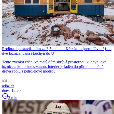
Rodina si postavila dům za 3,5 milionu Kč z kontejneru. Uvnitř jsou
dvě ložnice, vana i kuchyň do U
Tento zvenku zdánlivě malý dům skrývá prostornou kuchyň, dvě
ložnice a koupelnu s vanou. Interiér je laděn do přírodních tónů
dřeva spolu s petrolejově modrou.
adbz.cz
dnes, 12:20
3 min