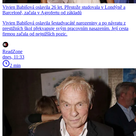
Vivien Babišová oslavila 26 let. Přestože studovala v Londýně a
Barceloně, začala v Agrofertu od základů
Vivien Babišová oslavila šestadvacáté narozeniny a po návratu z
prestižních škol překvapuje svým pracovním nasazením. Její cesta
firmou začala od nejnižších pozic.
ReadZone
dnes, 11:33
2 min