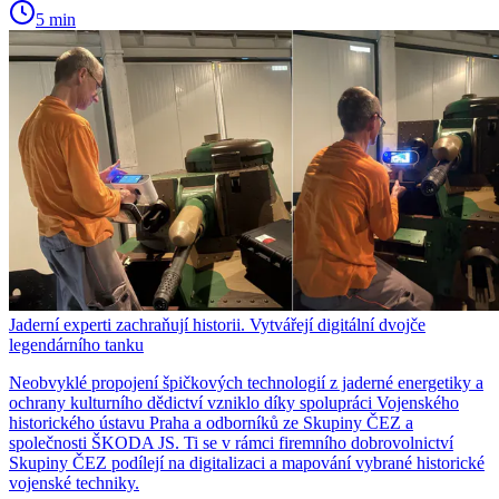
5 min
Jaderní experti zachraňují historii. Vytvářejí digitální dvojče
legendárního tanku
Neobvyklé propojení špičkových technologií z jaderné energetiky a
ochrany kulturního dědictví vzniklo díky spolupráci Vojenského
historického ústavu Praha a odborníků ze Skupiny ČEZ a
společnosti ŠKODA JS. Ti se v rámci firemního dobrovolnictví
Skupiny ČEZ podílejí na digitalizaci a mapování vybrané historické
vojenské techniky.