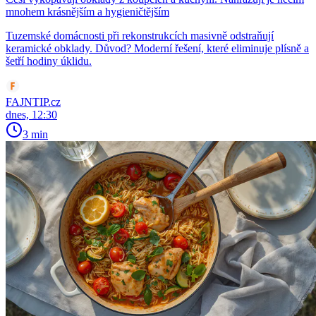
mnohem krásnějším a hygieničtějším
Tuzemské domácnosti při rekonstrukcích masivně odstraňují
keramické obklady. Důvod? Moderní řešení, které eliminuje plísně a
šetří hodiny úklidu.
FAJNTIP.cz
dnes, 12:30
3 min