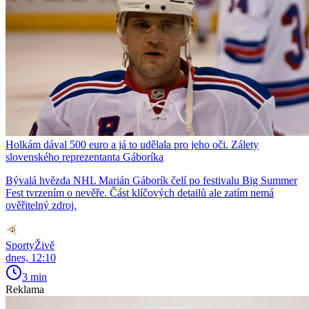
Holkám dával 500 euro a já to udělala pro jeho oči. Zálety
slovenského reprezentanta Gáboríka
Bývalá hvězda NHL Marián Gáborík čelí po festivalu Big Summer
Fest tvrzením o nevěře. Část klíčových detailů ale zatím nemá
ověřitelný zdroj.
SportyŽivě
dnes, 12:10
3 min
Reklama