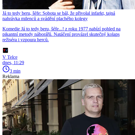
Já to tedy beru, šéfe: Sobota se bál, že přivolal infarkt, tajná
nahrávka milenců a svádění plachého kolegy
Komedie Já to tedy beru, šéfe...! z roku 1977 nabízí pohled na
pikantní metody náborářů. Natáčení provázel skutečný kolaps
režiséra i vzpoura herců.
V Telce
dnes, 11:29
3 min
Reklama