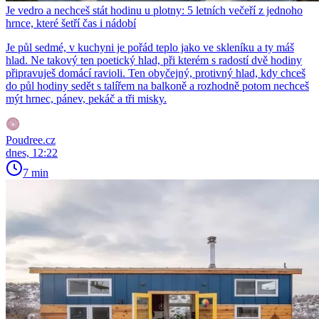
Je vedro a nechceš stát hodinu u plotny: 5 letních večeří z jednoho
hrnce, které šetří čas i nádobí
Je půl sedmé, v kuchyni je pořád teplo jako ve skleníku a ty máš
hlad. Ne takový ten poetický hlad, při kterém s radostí dvě hodiny
připravuješ domácí ravioli. Ten obyčejný, protivný hlad, kdy chceš
do půl hodiny sedět s talířem na balkoně a rozhodně potom nechceš
mýt hrnec, pánev, pekáč a tři misky.
Poudree.cz
dnes, 12:22
7 min