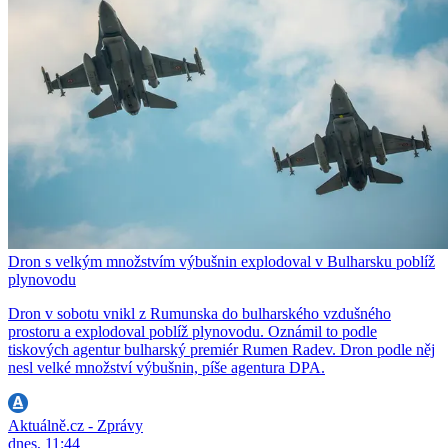
Dron s velkým množstvím výbušnin explodoval v Bulharsku poblíž
plynovodu
Dron v sobotu vnikl z Rumunska do bulharského vzdušného
prostoru a explodoval poblíž plynovodu. Oznámil to podle
tiskových agentur bulharský premiér Rumen Radev. Dron podle něj
nesl velké množství výbušnin, píše agentura DPA.
Aktuálně.cz - Zprávy
dnes, 11:44