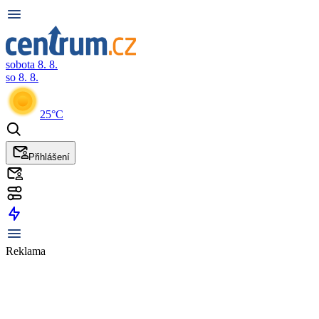
sobota 8. 8.
so 8. 8.
25°C
Přihlášení
Reklama