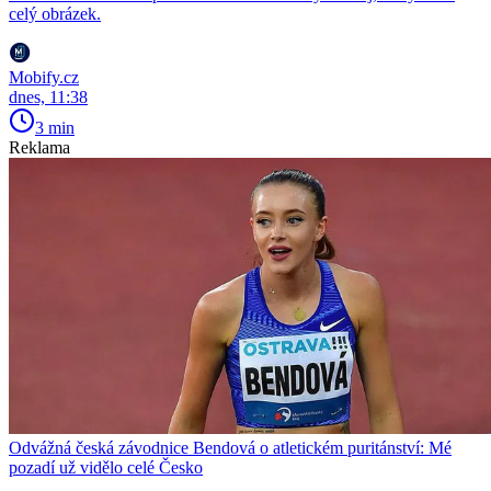
celý obrázek.
Mobify.cz
dnes, 11:38
3 min
Reklama
Odvážná česká závodnice Bendová o atletickém puritánství: Mé
pozadí už vidělo celé Česko