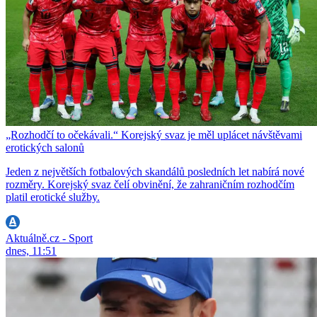
„Rozhodčí to očekávali.“ Korejský svaz je měl uplácet návštěvami
erotických salonů
Jeden z největších fotbalových skandálů posledních let nabírá nové
rozměry. Korejský svaz čelí obvinění, že zahraničním rozhodčím
platil erotické služby.
Aktuálně.cz - Sport
dnes, 11:51