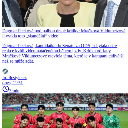
Dagmar Pecková pod palbou drsné kritiky: Mračková Vildumetzová
jí vytkla toto „skandální“ video
Dagmar Pecková, kandidátka do Senátu za ODS, schytala ostré
reakce kvůli videu natáčenému během jízdy. Kritika od Jany
Mračkové Vildumetzové otevřela téma, které je v kampani citlivější,
než se může zdát.
In-lifestyle.cz
dnes, 11:51
3 min