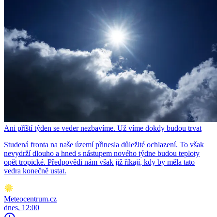
Ani příští týden se veder nezbavíme. Už víme dokdy budou trvat
Studená fronta na naše území přinesla důležité ochlazení. To však
nevydrží dlouho a hned s nástupem nového týdne budou teploty
opět tropické. Předpovědi nám však již říkají, kdy by měla tato
vedra konečně ustat.
Meteocentrum.cz
dnes, 12:00