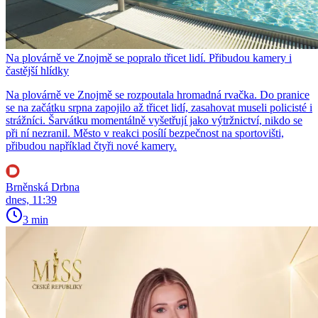
Na plovárně ve Znojmě se popralo třicet lidí. Přibudou kamery i
častější hlídky
Na plovárně ve Znojmě se rozpoutala hromadná rvačka. Do pranice
se na začátku srpna zapojilo až třicet lidí, zasahovat museli policisté i
strážníci. Šarvátku momentálně vyšetřují jako výtržnictví, nikdo se
při ní nezranil. Město v reakci posílí bezpečnost na sportovišti,
přibudou například čtyři nové kamery.
Brněnská Drbna
dnes, 11:39
3 min