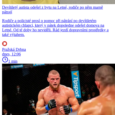
Devítiletý autista odešel z bytu na Letné, rodiče po něm marně
pátrají
Rodiče a policisté prosí o pomoc při pátrání po devítiletém
autistickém chlapci, který v pátek dopoledne odešel domova na
Letné. Od té doby ho neviděli. Rád jezdí dopravními prostředky a
také výtahem.
Pražská Drbna
dnes, 12:06
1 min