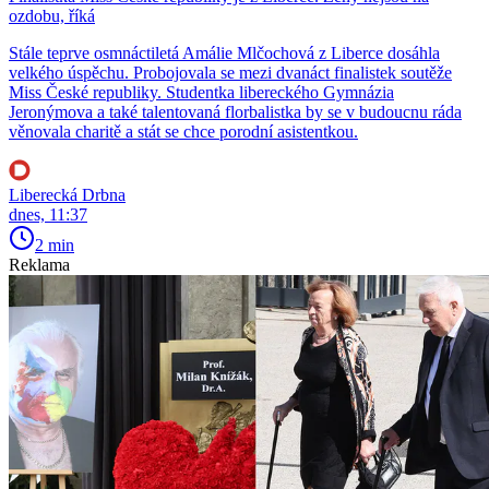
ozdobu, říká
Stále teprve osmnáctiletá Amálie Mlčochová z Liberce dosáhla
velkého úspěchu. Probojovala se mezi dvanáct finalistek soutěže
Miss České republiky. Studentka libereckého Gymnázia
Jeronýmova a také talentovaná florbalistka by se v budoucnu ráda
věnovala charitě a stát se chce porodní asistentkou.
Liberecká Drbna
dnes, 11:37
2 min
Reklama