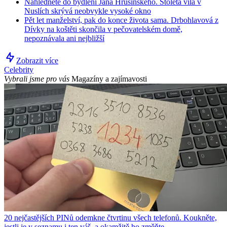
Nahlédněte do bydlení Jana Hrušínského. Stoletá vila v
Nuslích skrývá neobvykle vysoké okno
Pět let manželství, pak do konce života sama. Drbohlavová z
Dívky na koštěti skončila v pečovatelském domě,
nepoznávala ani nejbližší
Zobrazit více
Celebrity
Vybrali jsme pro vás
Magazíny a zajímavosti
20 nejčastějších PINů odemkne čtvrtinu všech telefonů. Koukněte,
jestli je v seznamu i ten váš, a okamžitě ho změňte