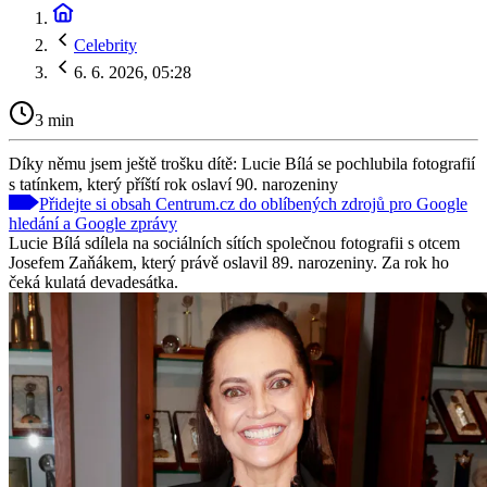
Celebrity
6. 6. 2026, 05:28
3 min
Díky němu jsem ještě trošku dítě: Lucie Bílá se pochlubila fotografií
s tatínkem, který příští rok oslaví 90. narozeniny
Přidejte si obsah Centrum.cz do oblíbených zdrojů pro Google
hledání a Google zprávy
Lucie Bílá sdílela na sociálních sítích společnou fotografii s otcem
Josefem Zaňákem, který právě oslavil 89. narozeniny. Za rok ho
čeká kulatá devadesátka.