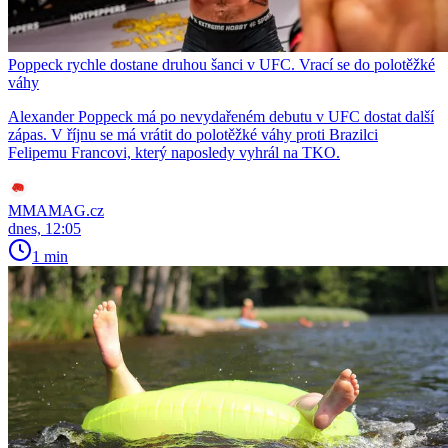
Poppeck rychle dostane druhou šanci v UFC. Vrací se do polotěžké
váhy
Alexander Poppeck má po nevydařeném debutu v UFC dostat další
zápas. V říjnu se má vrátit do polotěžké váhy proti Brazilci
Felipemu Francovi, který naposledy vyhrál na TKO.
MMAMAG.cz
dnes, 12:05
1 min