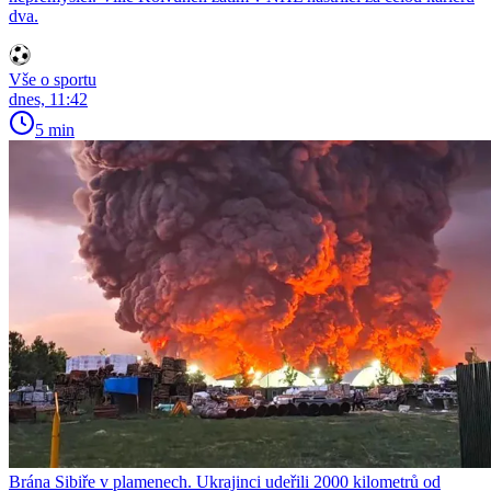
dva.
Vše o sportu
dnes, 11:42
5 min
Brána Sibiře v plamenech. Ukrajinci udeřili 2000 kilometrů od