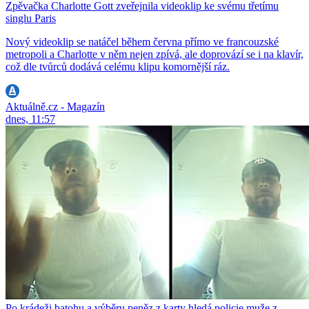
Zpěvačka Charlotte Gott zveřejnila videoklip ke svému třetímu
singlu Paris
Nový videoklip se natáčel během června přímo ve francouzské
metropoli a Charlotte v něm nejen zpívá, ale doprovází se i na klavír,
což dle tvůrců dodává celému klipu komornější ráz.
Aktuálně.cz - Magazín
dnes, 11:57
Po krádeži batohu a výběru peněz z karty hledá policie muže z