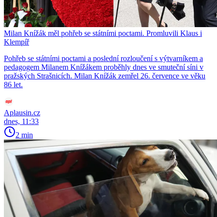
Milan Knížák měl pohřeb se státními poctami. Promluvili Klaus i
Klempíř
Pohřeb se státními poctami a poslední rozloučení s výtvarníkem a
pedagogem Milanem Knížákem proběhly dnes ve smuteční síni v
pražských Strašnicích. Milan Knížák zemřel 26. července ve věku
86 let.
Aplausin.cz
dnes, 11:33
2 min