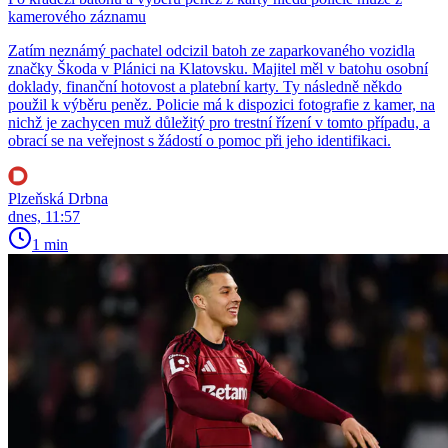
kamerového záznamu
Zatím neznámý pachatel odcizil batoh ze zaparkovaného vozidla
značky Škoda v Plánici na Klatovsku. Majitel měl v batohu osobní
doklady, finanční hotovost a platební karty. Ty následně někdo
použil k výběru peněz. Policie má k dispozici fotografie z kamer, na
nichž je zachycen muž důležitý pro trestní řízení v tomto případu, a
obrací se na veřejnost s žádostí o pomoc při jeho identifikaci.
Plzeňská Drbna
dnes, 11:57
1 min