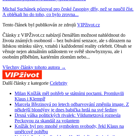
Michal Suchánek pózoval pro české časopisy dřív, než se naučil číst.
A oblékali ho do toho, co bylo zrovna...
Tento článek byl publikován ze zdrojů
VIPživot.cz
Články z VIPŽivot.cz nabízejí čtenářům možnost nahlédnout do
života známých osobností – bez bulvární senzace, ale s důrazem na
lidskou stránku slávy, vztahů i každodenní reality celebrit. Obsah se
věnuje nejen aktuálním událostem ve světě showbyznysu, ale i
osobním příběhům, kariérním zlomům nebo...
Všechny články tohoto autora →
Další články z kategorie
Celebrity
Milan Knížák měl pohřeb se státními poctami. Promluvili
Klaus i Klempíř
Marcela Březinová po letech odbarvování změnila image. Z
někdejší blondýny je dnes babička hrdá na své šediny
Drsná válka politických rivalek: Vildumetzová roznesla
Peckovou za skandál za volantem
Knížák byl pro mnohé symbolem svobody, řekl Klaus na
umělcově pohřbu