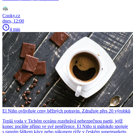
Cooky.cz
dnes, 12:00
4 min
El Niño ovlivňuje ceny běžných potravin. Zdražuje přes 20 výrobků
Teplá voda v Tichém oceánu rozehrává nebezpečnou partii, jejíž
konec pocítíte přímo ve své peněžence. El Niño si málokdo spojuje
s ranním šálkem kávy nebo nákupem rýže v českém supermarketu.