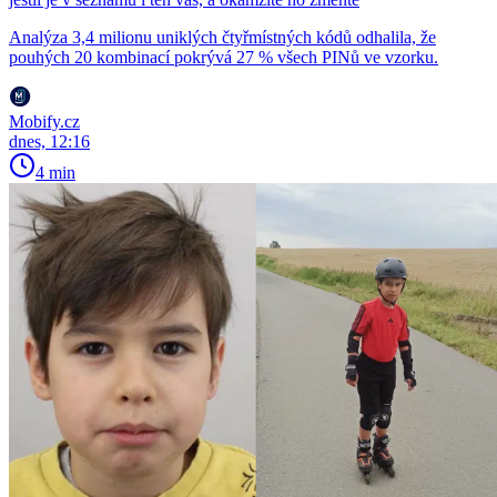
Analýza 3,4 milionu uniklých čtyřmístných kódů odhalila, že
pouhých 20 kombinací pokrývá 27 % všech PINů ve vzorku.
Mobify.cz
dnes, 12:16
4 min