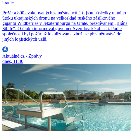
hranic
Požár a 800 evakuovaných zaměstnanců. To jsou následky ranního
útoku ukrajinských dronů na velkosklad ruského zásilkového
gigantu Wildberries v Jekatěrinburgu na Urale, přezdívaném „Brána
Sibiře“. O útoku informoval guvernér Sverdlovské oblasti. Podle
společnosti byl požár už lokalizován a zboží se přesměrovává do
jiných logistických uzlů.
Aktuálně.cz - Zprávy
dnes, 11:40