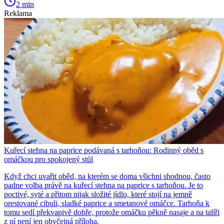
2 min
Reklama
Kuřecí stehna na paprice podávaná s tarhoňou: Rodinný oběd s
omáčkou pro spokojený stůl
Když chci uvařit oběd, na kterém se doma všichni shodnou, často
padne volba právě na kuřecí stehna na paprice s tarhoňou. Je to
poctivé, syté a přitom nijak složité jídlo, které stojí na jemně
orestované cibuli, sladké paprice a smetanové omáčce. Tarhoňa k
tomu sedí překvapivě dobře, protože omáčku pěkně nasaje a na talíři
z ní není jen obyčejná příloha.