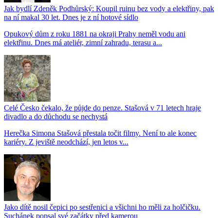
Jak bydlí Zdeněk Podhůrský: Koupil ruinu bez vody a elektřiny, pak
na ní makal 30 let. Dnes je z ní hotové sídlo
Opukový dům z roku 1881 na okraji Prahy neměl vodu ani
elektřinu. Dnes má ateliér, zimní zahradu, terasu a...
Celé Česko čekalo, že půjde do penze. Stašová v 71 letech hraje
divadlo a do důchodu se nechystá
Herečka Simona Stašová přestala točit filmy. Není to ale konec
kariéry. Z jeviště neodchází, jen letos v...
Jako dítě nosil čepici po sestřenici a všichni ho měli za holčičku.
Suchánek popsal své začátky před kamerou