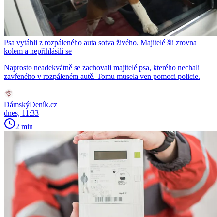
Psa vytáhli z rozpáleného auta sotva živého. Majitelé šli zrovna
kolem a nepřihlásili se
Naprosto neadekvátně se zachovali majitelé psa, kterého nechali
zavřeného v rozpáleném autě. Tomu musela ven pomoci policie.
DámskýDeník.cz
dnes, 11:33
2 min