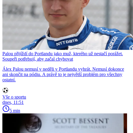
Palou přijíždí do Portlandu jako muž, kterého už nestačí porážet.
Soupeři potřebují, aby začal chybovat
Álex Palou nemusí v neděli v Portlandu vyhrát. Nemusí dokonce
ani skončit na pódiu. A právě to je největší problém pro všechny
ostatní.
Vše o sportu
dnes, 11:51
5 min