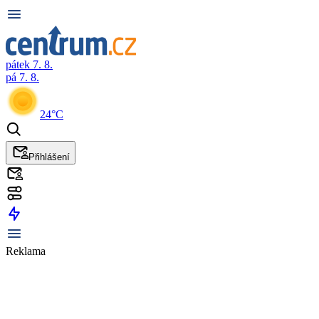
pátek 7. 8.
pá 7. 8.
24°C
Přihlášení
Reklama