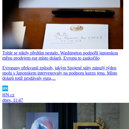
Tohle se nikdy předtím nestalo. Washington podpořil japonskou
měnu prodejem eur místo dolarů, Evropu to zaskočilo
Evropany překvapil způsob, jakým Spojené státy minulý týden
spolu s Japonskem intervenovaly na podporu kurzu jenu. Místo
dolarů totiž prodávaly eura,...
HN.cz
dnes, 11:47