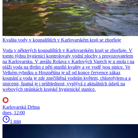
Kvalita vody v koupalištích v Karlovarském kraji se zhoršuje
Voda v některých koupalištích v Karlovarském kraji se zhoršuje. V
tomto týdnu hygienici kontrolovaly vodní plochy s provozovatelem
na Karlovarsku. V areálu Rolava v Karlových Varech je u mola i na
pláži voda na třetím z pěti stupňů kvality a ve vodě jsou sinice. Ve
Velkém rybníku u Hroznětína je už od konce července zákaz
koupání a voda je zde znečištěná vodním květem, chlorofylem-a a
sinicemi, špatná je i průhlednost, vyplývá z aktuálních údajů na
webových stránkách krajské hygienické stanice.
Karlovarská Drbna
dnes, 12:00
1 min