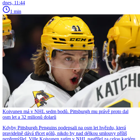
dnes, 11:44
1 min
Koivunen má v NHL sedm bodů. Pittsburgh mu právě proto dal
osm let a 32 milionů dolarů
Kdyby Pittsburgh Penguins podepsali na osm let hvězdu, která
pravidelně dává třicet gólů, nikdo by nad délkou smlouvy příliš
nepřemýšlel. Ville Koivunen zatím v NHL nastřílel za celou kariéru