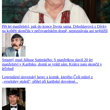
Pět let manželství, pak do konce života sama. Drbohlavová z Dívky
na koštěti skončila v pečovatelském domě, nepoznávala ani nejbližší
Smutný osud Júliuse Satinského: S manželkou slavil 20 let
manželství v Karibiku, domů se vrátil sám. Krátce nato skončil v
léčebně
Legendární slovenský herec a komik, kterého Češi milují z
„veselohry století“, přišel při karibské dovolené...