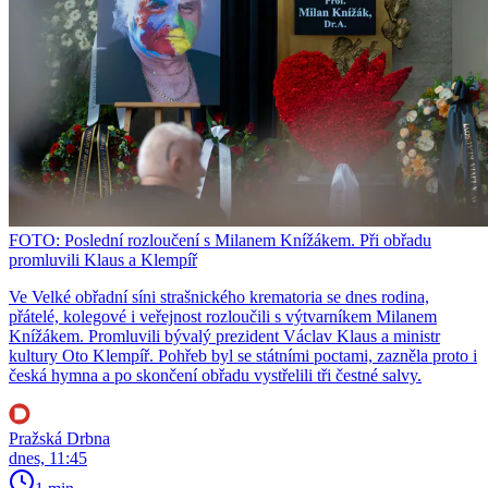
FOTO: Poslední rozloučení s Milanem Knížákem. Při obřadu
promluvili Klaus a Klempíř
Ve Velké obřadní síni strašnického krematoria se dnes rodina,
přátelé, kolegové i veřejnost rozloučili s výtvarníkem Milanem
Knížákem. Promluvili bývalý prezident Václav Klaus a ministr
kultury Oto Klempíř. Pohřeb byl se státními poctami, zazněla proto i
česká hymna a po skončení obřadu vystřelili tři čestné salvy.
Pražská Drbna
dnes, 11:45