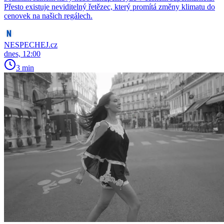
Přesto existuje neviditelný řetězec, který promítá změny klimatu do
cenovek na našich regálech.
NESPECHEJ.cz
dnes, 12:00
3 min