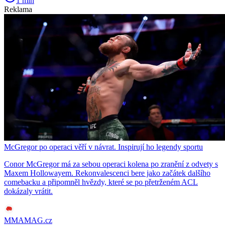
1 min
Reklama
McGregor po operaci věří v návrat. Inspirují ho legendy sportu
Conor McGregor má za sebou operaci kolena po zranění z odvety s
Maxem Hollowayem. Rekonvalescenci bere jako začátek dalšího
comebacku a připomněl hvězdy, které se po přetrženém ACL
dokázaly vrátit.
MMAMAG.cz