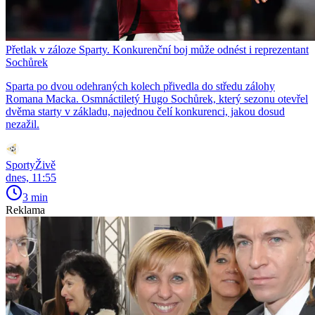
Přetlak v záloze Sparty. Konkurenční boj může odnést i reprezentant
Sochůrek
Sparta po dvou odehraných kolech přivedla do středu zálohy
Romana Macka. Osmnáctiletý Hugo Sochůrek, který sezonu otevřel
dvěma starty v základu, najednou čelí konkurenci, jakou dosud
nezažil.
SportyŽivě
dnes, 11:55
3 min
Reklama