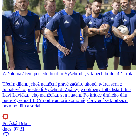
Začalo natáčení posledního dílu Vyšehradu, v kinech bude příští rok
Třetím dílem, jehož natáčení právě začalo, ukončí tvůrci sérii z
fotbalového prostředí Vyšehrad. Zpátky je oblíbený fotbalista Julius
Lavi Lavička, jeho manželka, syn i agent. Po kritice druhého dílu
bude Vyšehrad TŘY podle autorů komornější a vrací se k odkazu
prvního dílu a seriálu.
Pražská Drbna
dnes, 07:31