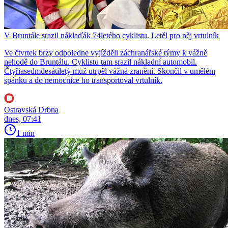
V Bruntále srazil náklaďák 74letého cyklistu. Letěl pro něj vrtulník
Ve čtvrtek brzy odpoledne vyjížděli záchranářské týmy k vážně
nehodě do Bruntálu. Cyklistu tam srazil nákladní automobil.
Čtyřiasedmdesátiletý muž utrpěl vážná zranění. Skončil v umělém
spánku a do nemocnice ho transportoval vrtulník.
Ostravská Drbna
dnes, 07:41
1 min