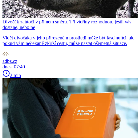
Divočák zaútočí v přímém směru. Tři vteřiny rozhodnou, jestli vás
dostane, nebo ne
Vidět divočáka v jeho přirozeném prostředí může být fascinující, ale
pokud vám nečekaně zkříží cestu, může nastat ošemetná situace.
adbz.cz
dnes, 07:40
2 min