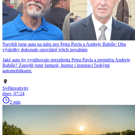
Navrhli jsme auta na míru pro Petra Pavla a Andreje Babiše: Oba
výsledky dokonale opovídají jejich povahám
Jaké auto by vystihovalo prezidenta Petra Pavla a premiéra Andreje
Babiše? Zapojili jsme fantazii, humor i inspiraci českými
automobilkami.
Světkreativity
dnes, 07:24
2 min