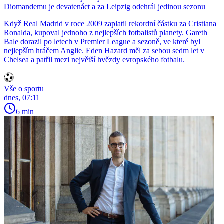
Diomandemu je devatenáct a za Leipzig odehrál jedinou sezonu
Když Real Madrid v roce 2009 zaplatil rekordní částku za Cristiana
Ronalda, kupoval jednoho z nejlepších fotbalistů planety. Gareth
Bale dorazil po letech v Premier League a sezoně, ve které byl
nejlepším hráčem Anglie. Eden Hazard měl za sebou sedm let v
Chelsea a patřil mezi největší hvězdy evropského fotbalu.
Vše o sportu
dnes, 07:11
6 min