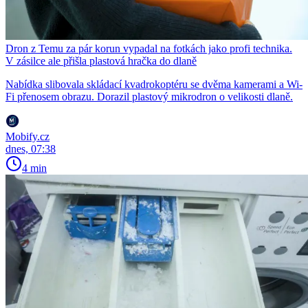
Dron z Temu za pár korun vypadal na fotkách jako profi technika.
V zásilce ale přišla plastová hračka do dlaně
Nabídka slibovala skládací kvadrokoptéru se dvěma kamerami a Wi-
Fi přenosem obrazu. Dorazil plastový mikrodron o velikosti dlaně.
Mobify.cz
dnes, 07:38
4 min