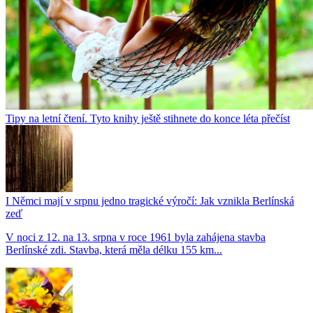
Tipy na letní čtení. Tyto knihy ještě stihnete do konce léta přečíst
I Němci mají v srpnu jedno tragické výročí: Jak vznikla Berlínská
zeď
V noci z 12. na 13. srpna v roce 1961 byla zahájena stavba
Berlínské zdi. Stavba, která měla délku 155 km...