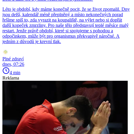
Léto je období, kdy máme konečně pocit, že se život zpomalil. Dny
jsou delší, kalendář méně přeplněný a místo nekonečných porad
řešíme spíš to, zda vyrazit na koupaliště, na výlet nebo si dopřát
další kopeček zmrzliny. Pro naše tělo představují teplé měsíce malý
restart. Jenže právě období, které si spojujeme s pohodou a
odpočinkem, může být pro organismus překvapivě náročné. A
jedním z důvodů je krevní tlak.
Plné zdraví
dnes, 07:26
4 min
Reklama