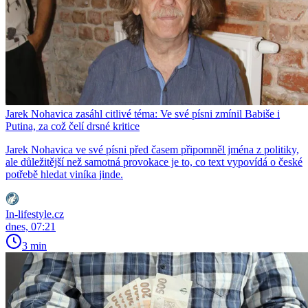
Jarek Nohavica zasáhl citlivé téma: Ve své písni zmínil Babiše i
Putina, za což čelí drsné kritice
Jarek Nohavica ve své písni před časem připomněl jména z politiky,
ale důležitější než samotná provokace je to, co text vypovídá o české
potřebě hledat viníka jinde.
In-lifestyle.cz
dnes, 07:21
3 min