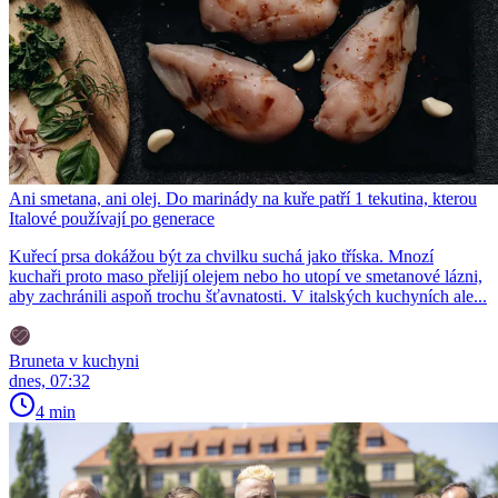
Ani smetana, ani olej. Do marinády na kuře patří 1 tekutina, kterou
Italové používají po generace
Kuřecí prsa dokážou být za chvilku suchá jako tříska. Mnozí
kuchaři proto maso přelijí olejem nebo ho utopí ve smetanové lázni,
aby zachránili aspoň trochu šťavnatosti. V italských kuchyních ale...
Bruneta v kuchyni
dnes, 07:32
4 min