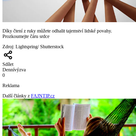
Díky čtení z ruky můžete odhalit tajemství lidské povahy.
Prozkoumejte čáru srdce
Zdroj
:
Lightspring/ Shutterstock
Sdílet
Denní
výzva
0
Reklama
Další články z
FAJNTIP.cz