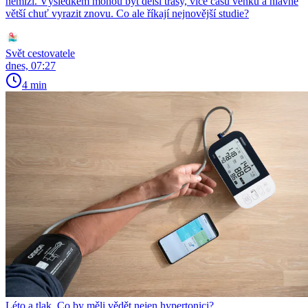
nemizí. Výsledkem mohou být delší trasy, více času venku a hlavně
větší chuť vyrazit znovu. Co ale říkají nejnovější studie?
Svět cestovatele
dnes, 07:27
4 min
Léto a tlak. Co by měli vědět nejen hypertonici?