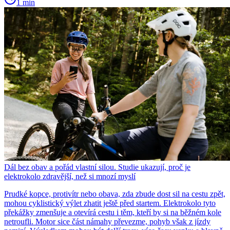
1 min
Dál bez obav a pořád vlastní silou. Studie ukazují, proč je
elektrokolo zdravější, než si mnozí myslí
Prudké kopce, protivítr nebo obava, zda zbude dost sil na cestu zpět,
mohou cyklistický výlet zhatit ještě před startem. Elektrokolo tyto
překážky zmenšuje a otevírá cestu i těm, kteří by si na běžném kole
netroufli. Motor sice část námahy převezme, pohyb však z jízdy