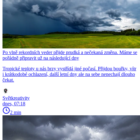
Po vlně rekordních veder přijde prudká a nečekaná změna. Máme se
pořádně připravit už na následující dny
Tropické teploty u nás brzy vystřídá jiné počasí. Přijdou bouřky, vítr
i krátkodobé ochlazení, další letní dny ale na sebe nenechají dlouho
čekat.
Světkreativity
dnes, 07:18
2 min