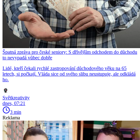
Špatná zpráva pro české seniory: S dřívějším odchodem do důchodu
to nevypadá vůbec dobře
Lidé, kteří čekali rychlé zastropování důchodového věku na 65
letech, si počkají. Vláda sice od svého slibu neustupuje, ale odkládá
ho.
Světkreativity
dnes, 07:21
3 min
Reklama