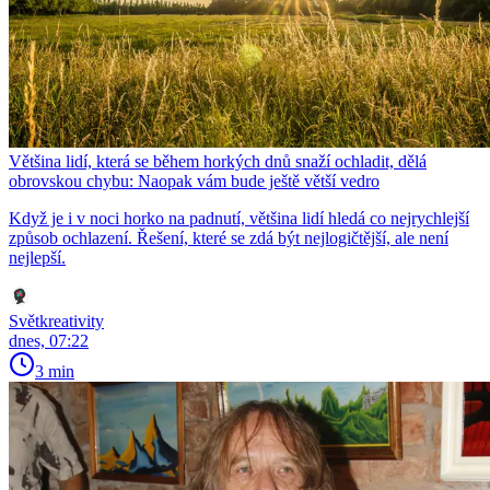
Většina lidí, která se během horkých dnů snaží ochladit, dělá
obrovskou chybu: Naopak vám bude ještě větší vedro
Když je i v noci horko na padnutí, většina lidí hledá co nejrychlejší
způsob ochlazení. Řešení, které se zdá být nejlogičtější, ale není
nejlepší.
Světkreativity
dnes, 07:22
3 min