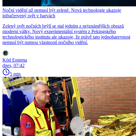
Noční vidění už nemusí být zelené. Nová technologie ukazuje
infračervený svět v barvách
Zelený svět nočních brýlí se stal jedním z nejznámějších obrazů
moderní války. Nový experimentální systém z Pekingského
technologického institutu ale ukazuje, že právě tato jednobarevnost
nemusí být nutnou vlastností nočního vidění.
Kód Enigma
dnes, 07:42
5 min