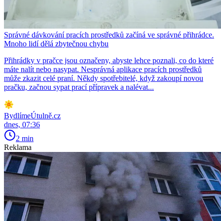
Správné dávkování pracích prostředků začíná ve správné přihrádce.
Mnoho lidí dělá zbytečnou chybu
Přihrádky v pračce jsou označeny, abyste lehce poznali, co do které
máte nalít nebo nasypat. Nesprávná aplikace pracích prostředků
může zkazit celé praní. Někdy spotřebitelé, když zakoupí novou
pračku, začnou sypat prací přípravek a nalévat...
BydlímeÚtulně.cz
dnes, 07:36
2 min
Reklama