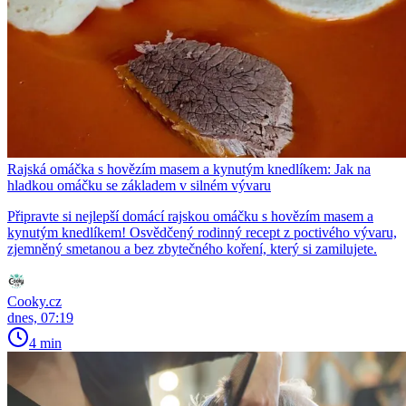
Rajská omáčka s hovězím masem a kynutým knedlíkem: Jak na
hladkou omáčku se základem v silném vývaru
Připravte si nejlepší domácí rajskou omáčku s hovězím masem a
kynutým knedlíkem! Osvědčený rodinný recept z poctivého vývaru,
zjemněný smetanou a bez zbytečného koření, který si zamilujete.
Cooky.cz
dnes, 07:19
4 min