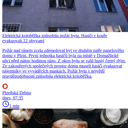
Elektrická koloběžka způsobila požár bytu. Hasiči z kouře
evakuovali 22 obyvatel
Požár nad ránem zcela zdemoloval byt ve druhém patře panelového
domu v Plzni. První jednotka hasičů byla na místě v Domažlické
ulici před pátou hodinou ráno. Z oken bytu se valil hustý černý dým.
Ze zakouřených společných prostor domu museli hasiči evakuovat
nájemníky ve vyváděcích maskách. Požár bytu s největší
pravděpodobností způsobila elektrická koloběžka.
Plzeňská Drbna
dnes, 07:35
1 min