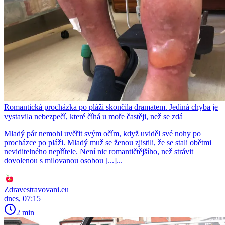
Romantická procházka po pláži skončila dramatem. Jediná chyba je
vystavila nebezpečí, které číhá u moře častěji, než se zdá
Mladý pár nemohl uvěřit svým očím, když uviděl své nohy po
procházce po pláži. Mladý muž se ženou zjistili, že se stali obětmi
neviditelného nepřítele. Není nic romantičtějšího, než strávit
dovolenou s milovanou osobou [...]...
Zdravestravovani.eu
dnes, 07:15
2 min