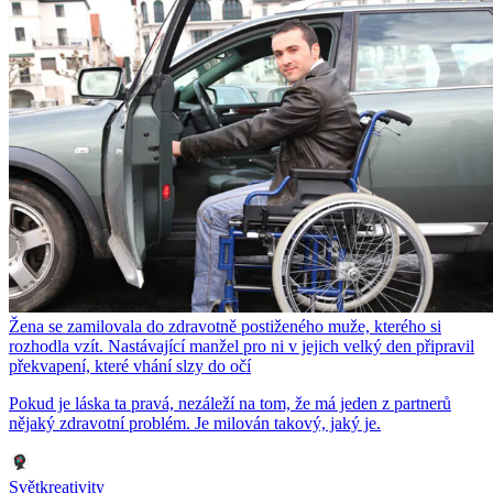
Žena se zamilovala do zdravotně postiženého muže, kterého si
rozhodla vzít. Nastávající manžel pro ni v jejich velký den připravil
překvapení, které vhání slzy do očí
Pokud je láska ta pravá, nezáleží na tom, že má jeden z partnerů
nějaký zdravotní problém. Je milován takový, jaký je.
Světkreativity