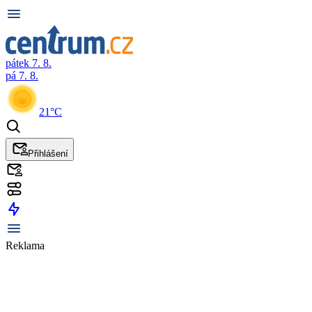
pátek 7. 8.
pá 7. 8.
21°C
Přihlášení
Reklama