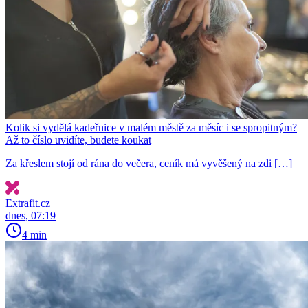
Kolik si vydělá kadeřnice v malém městě za měsíc i se spropitným?
Až to číslo uvidíte, budete koukat
Za křeslem stojí od rána do večera, ceník má vyvěšený na zdi […]
Extrafit.cz
dnes, 07:19
4 min