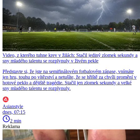
Video, z kterého tuhne krev v žilách: Stačil jediný zlomek sekundy a
sny mladého talentu se rozplynuly v živém pekle
Představte si, že jste na semifinálovém fotbalovém zápase, vnímáte
jen hru, touhu po vítězství a netušíte, že se hřiště za chvíli promění v
hotové peklo a dějiště tragédie. Stačil jen zlomek sekundy a velké
sny mladého talentu se rozplynuly.
Asianstyle
dnes, 07:15
2 min
Reklama