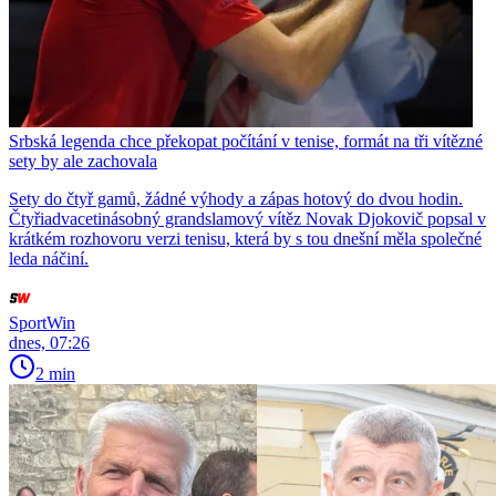
Srbská legenda chce překopat počítání v tenise, formát na tři vítězné
sety by ale zachovala
Sety do čtyř gamů, žádné výhody a zápas hotový do dvou hodin.
Čtyřiadvacetinásobný grandslamový vítěz Novak Djokovič popsal v
krátkém rozhovoru verzi tenisu, která by s tou dnešní měla společné
leda náčiní.
SportWin
dnes, 07:26
2 min