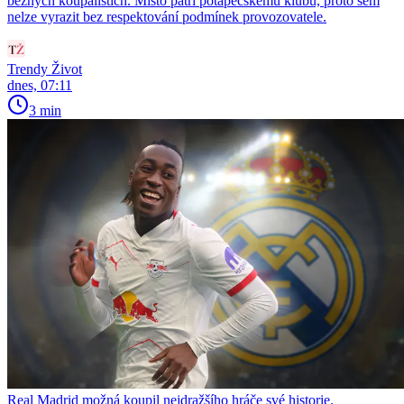
běžných koupalištích. Místo patří potápěčskému klubu, proto sem
nelze vyrazit bez respektování podmínek provozovatele.
Trendy Život
dnes, 07:11
3 min
Real Madrid možná koupil nejdražšího hráče své historie.