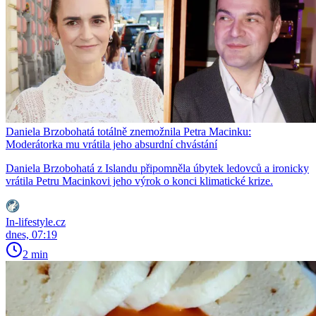
Daniela Brzobohatá totálně znemožnila Petra Macinku:
Moderátorka mu vrátila jeho absurdní chvástání
Daniela Brzobohatá z Islandu připomněla úbytek ledovců a ironicky
vrátila Petru Macinkovi jeho výrok o konci klimatické krize.
In-lifestyle.cz
dnes, 07:19
2 min