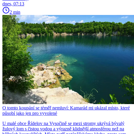
dnes, 07:13
2 min
O tomto koupání se téměř nemluví: Kamarád mi ukázal místo, které
působí jako jen pro vyvolené
U malé obce Řídelov na Vysočině se mezi stromy ukrývá bývalý
žulový lom s čistou vodou a výrazně klidnější atmosférou než na