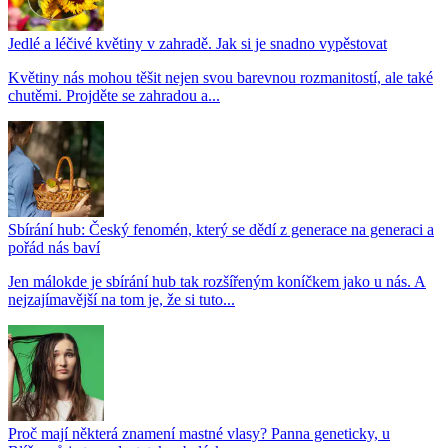
Jedlé a léčivé květiny v zahradě. Jak si je snadno vypěstovat
Květiny nás mohou těšit nejen svou barevnou rozmanitostí, ale také
chutěmi. Projděte se zahradou a...
Sbírání hub: Český fenomén, který se dědí z generace na generaci a
pořád nás baví
Jen málokde je sbírání hub tak rozšířeným koníčkem jako u nás. A
nejzajímavější na tom je, že si tuto...
Proč mají některá znamení mastné vlasy? Panna geneticky, u