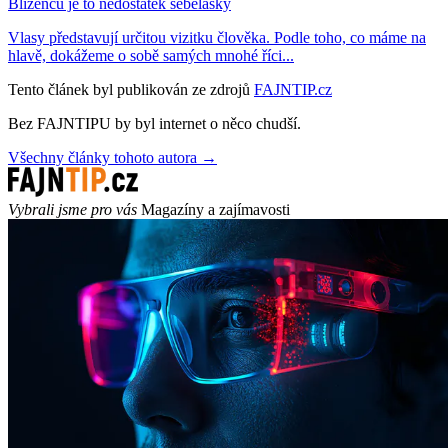
Blíženců je to nedostatek sebelásky
Vlasy představují určitou vizitku člověka. Podle toho, co máme na
hlavě, dokážeme o sobě samých mnohé říci...
Tento článek byl publikován ze zdrojů
FAJNTIP.cz
Bez FAJNTIPU by byl internet o něco chudší.
Všechny články tohoto autora →
Vybrali jsme pro vás
Magazíny a zajímavosti