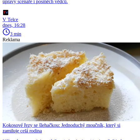
úpravy scénáře i posměch vědců.
V Telce
dnes, 16:28
3 min
Reklama
Kokosové řezy se šlehačkou: Jednoduchý moučník, který si
zamiluje celá rodina