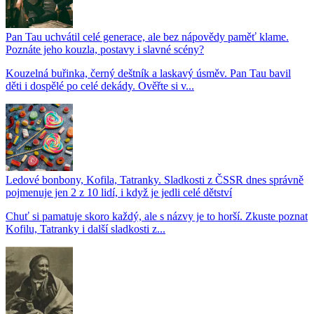
Pan Tau uchvátil celé generace, ale bez nápovědy paměť klame.
Poznáte jeho kouzla, postavy i slavné scény?
Kouzelná buřinka, černý deštník a laskavý úsměv. Pan Tau bavil
děti i dospělé po celé dekády. Ověřte si v...
Ledové bonbony, Kofila, Tatranky. Sladkosti z ČSSR dnes správně
pojmenuje jen 2 z 10 lidí, i když je jedli celé dětství
Chuť si pamatuje skoro každý, ale s názvy je to horší. Zkuste poznat
Kofilu, Tatranky i další sladkosti z...