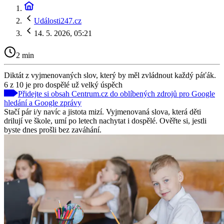
Události247.cz
14. 5. 2026, 05:21
2 min
Diktát z vyjmenovaných slov, který by měl zvládnout každý páťák.
6 z 10 je pro dospělé už velký úspěch
Přidejte si obsah Centrum.cz do oblíbených zdrojů pro Google
hledání a Google zprávy
Stačí pár i/y navíc a jistota mizí. Vyjmenovaná slova, která děti
drilují ve škole, umí po letech nachytat i dospělé. Ověřte si, jestli
byste dnes prošli bez zaváhání.