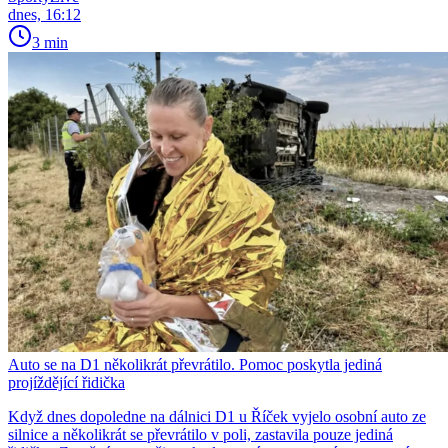
dnes, 16:12
3 min
Auto se na D1 několikrát převrátilo. Pomoc poskytla jediná
projíždějící řidička
Když dnes dopoledne na dálnici D1 u Říček vyjelo osobní auto ze
silnice a několikrát se převrátilo v poli, zastavila pouze jediná