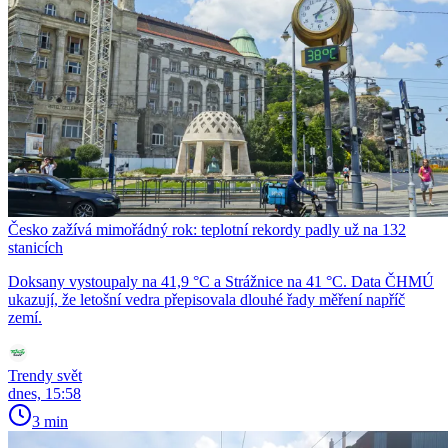
Česko zažívá mimořádný rok: teplotní rekordy padly už na 132
stanicích
Doksany vystoupaly na 41,9 °C a Strážnice na 41 °C. Data ČHMÚ
ukazují, že letošní vedra přepisovala dlouhé řady měření napříč
zemí.
Trendy svět
dnes, 15:58
3 min