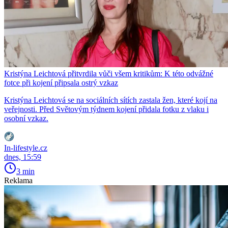
Kristýna Leichtová přitvrdila vůči všem kritikům: K této odvážné
fotce při kojení připsala ostrý vzkaz
Kristýna Leichtová se na sociálních sítích zastala žen, které kojí na
veřejnosti. Před Světovým týdnem kojení přidala fotku z vlaku i
osobní vzkaz.
In-lifestyle.cz
dnes, 15:59
3 min
Reklama