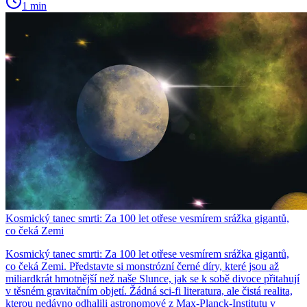
1 min
Kosmický tanec smrti: Za 100 let otřese vesmírem srážka gigantů,
co čeká Zemi
Kosmický tanec smrti: Za 100 let otřese vesmírem srážka gigantů,
co čeká Zemi. Představte si monstrózní černé díry, které jsou až
miliardkrát hmotnější než naše Slunce, jak se k sobě divoce přitahují
v těsném gravitačním objetí. Žádná sci-fi literatura, ale čistá realita,
kterou nedávno odhalili astronomové z Max-Planck-Institutu v