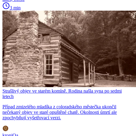
3 min
Strašlivý objev ve starém komíně. Rodina našla syna po sedmi
letech
Případ zmizelého mladíka z coloradského městečka ukončil
nečekaný objev ve staré opuštěné chatě. Okolnosti úmrtí ale
zpochybňují vyšetřovací verzi.
kroniQa