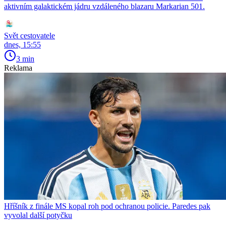
aktivním galaktickém jádru vzdáleného blazaru Markarian 501.
Svět cestovatele
dnes, 15:55
3 min
Reklama
Hříšník z finále MS kopal roh pod ochranou policie. Paredes pak
vyvolal další potyčku