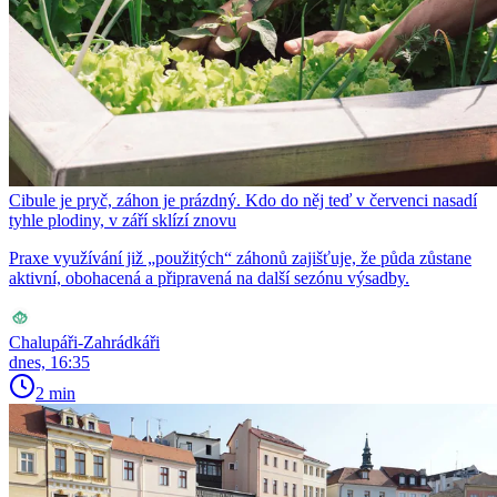
Cibule je pryč, záhon je prázdný. Kdo do něj teď v červenci nasadí
tyhle plodiny, v září sklízí znovu
Praxe využívání již „použitých“ záhonů zajišťuje, že půda zůstane
aktivní, obohacená a připravená na další sezónu výsadby.
Chalupáři-Zahrádkáři
dnes, 16:35
2 min