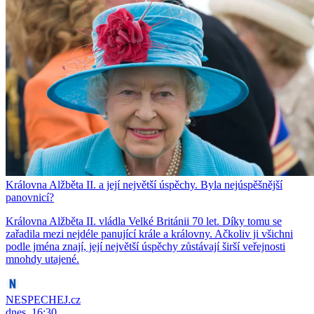
Královna Alžběta II. a její největší úspěchy. Byla nejúspěšnější
panovnicí?
Královna Alžběta II. vládla Velké Británii 70 let. Díky tomu se
zařadila mezi nejdéle panující krále a královny. Ačkoliv ji všichni
podle jména znají, její největší úspěchy zůstávají širší veřejnosti
mnohdy utajené.
NESPECHEJ.cz
dnes, 16:30