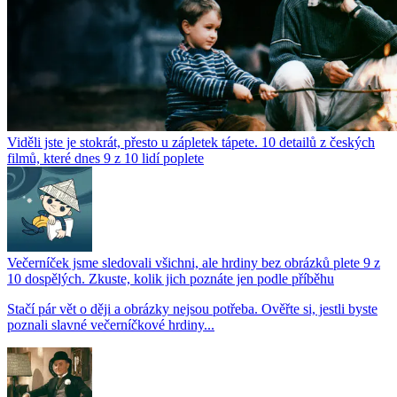
Viděli jste je stokrát, přesto u zápletek tápete. 10 detailů z českých
filmů, které dnes 9 z 10 lidí poplete
Večerníček jsme sledovali všichni, ale hrdiny bez obrázků plete 9 z
10 dospělých. Zkuste, kolik jich poznáte jen podle příběhu
Stačí pár vět o ději a obrázky nejsou potřeba. Ověřte si, jestli byste
poznali slavné večerníčkové hrdiny...