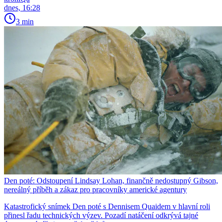
dnes, 16:28
3 min
Den poté: Odstoupení Lindsay Lohan, finančně nedostupný Gibson,
nereálný příběh a zákaz pro pracovníky americké agentury
Katastrofický snímek Den poté s Dennisem Quaidem v hlavní roli
přinesl řadu technických výzev. Pozadí natáčení odkrývá tajné