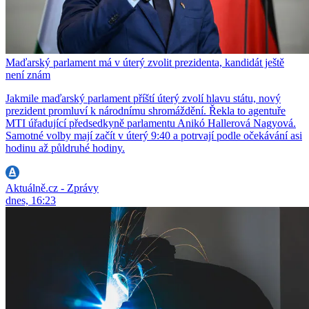
Maďarský parlament má v úterý zvolit prezidenta, kandidát ještě
není znám
Jakmile maďarský parlament příští úterý zvolí hlavu státu, nový
prezident promluví k národnímu shromáždění. Řekla to agentuře
MTI úřadující předsedkyně parlamentu Anikó Hallerová Nagyová.
Samotné volby mají začít v úterý 9:40 a potrvají podle očekávání asi
hodinu až půldruhé hodiny.
Aktuálně.cz - Zprávy
dnes, 16:23