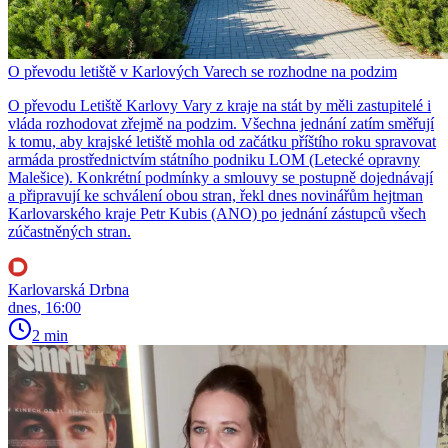
O převodu letiště v Karlových Varech se rozhodne na podzim
O převodu Letiště Karlovy Vary z kraje na stát by měli zastupitelé i
vláda rozhodovat zřejmě na podzim. Všechna jednání zatím směřují
k tomu, aby krajské letiště mohla od začátku příštího roku spravovat
armáda prostřednictvím státního podniku LOM (Letecké opravny
Malešice). Konkrétní podmínky a smlouvy se postupně dojednávají
a připravují ke schválení obou stran, řekl dnes novinářům hejtman
Karlovarského kraje Petr Kubis (ANO) po jednání zástupců všech
zúčastněných stran.
Karlovarská Drbna
dnes, 16:00
2 min