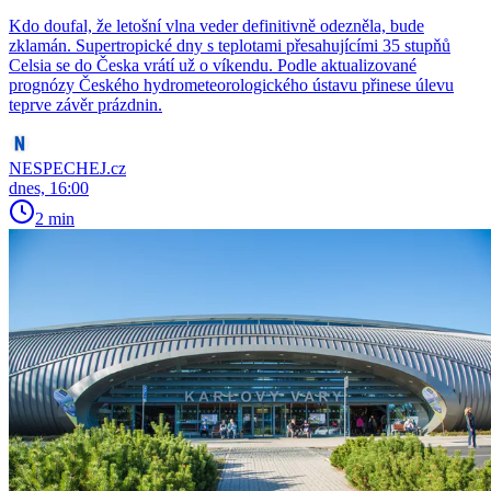
Kdo doufal, že letošní vlna veder definitivně odezněla, bude
zklamán. Supertropické dny s teplotami přesahujícími 35 stupňů
Celsia se do Česka vrátí už o víkendu. Podle aktualizované
prognózy Českého hydrometeorologického ústavu přinese úlevu
teprve závěr prázdnin.
NESPECHEJ.cz
dnes, 16:00
2 min