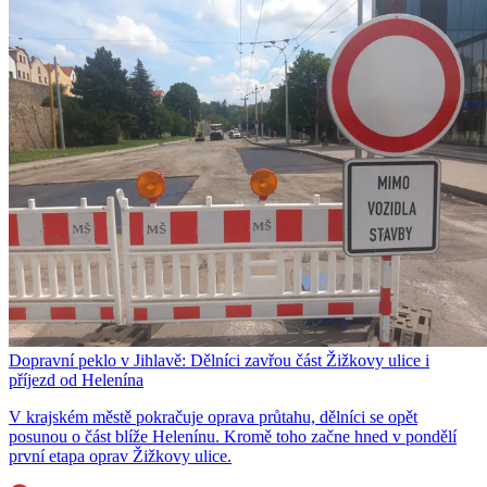
Dopravní peklo v Jihlavě: Dělníci zavřou část Žižkovy ulice i
příjezd od Helenína
V krajském městě pokračuje oprava průtahu, dělníci se opět
posunou o část blíže Helenínu. Kromě toho začne hned v pondělí
první etapa oprav Žižkovy ulice.