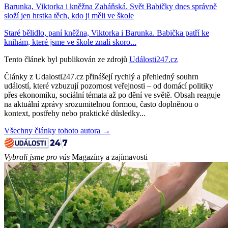
Barunka, Viktorka i kněžna Zaháňská. Svět Babičky dnes správně
složí jen hrstka těch, kdo ji měli ve škole
Staré bělidlo, paní kněžna, Viktorka i Barunka. Babička patří ke
knihám, které jsme ve škole znali skoro...
Tento článek byl publikován ze zdrojů
Události247.cz
Články z Udalosti247.cz přinášejí rychlý a přehledný souhrn
událostí, které vzbuzují pozornost veřejnosti – od domácí politiky
přes ekonomiku, sociální témata až po dění ve světě. Obsah reaguje
na aktuální zprávy srozumitelnou formou, často doplněnou o
kontext, postřehy nebo praktické důsledky...
Všechny články tohoto autora →
Vybrali jsme pro vás
Magazíny a zajímavosti