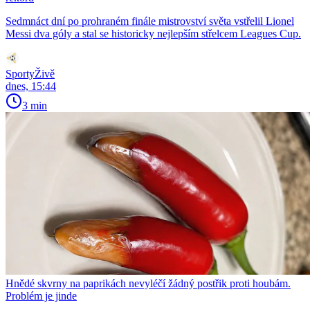
Sedmnáct dní po prohraném finále mistrovství světa vstřelil Lionel
Messi dva góly a stal se historicky nejlepším střelcem Leagues Cup.
SportyŽivě
dnes, 15:44
3 min
Hnědé skvrny na paprikách nevyléčí žádný postřik proti houbám.
Problém je jinde