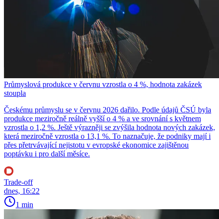
Průmyslová produkce v červnu vzrostla o 4 %, hodnota zakázek
stoupla
Českému průmyslu se v červnu 2026 dařilo. Podle údajů ČSÚ byla
produkce meziročně reálně vyšší o 4 % a ve srovnání s květnem
vzrostla o 1,2 %. Ještě výrazněji se zvýšila hodnota nových zakázek,
která meziročně vzrostla o 13,1 %. To naznačuje, že podniky mají i
přes přetrvávající nejistotu v evropské ekonomice zajištěnou
poptávku i pro další měsíce.
Trade-off
dnes, 16:22
1 min