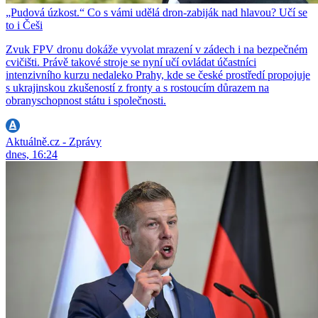
„Pudová úzkost.“ Co s vámi udělá dron-zabiják nad hlavou? Učí se
to i Češi
Zvuk FPV dronu dokáže vyvolat mrazení v zádech i na bezpečném
cvičišti. Právě takové stroje se nyní učí ovládat účastníci
intenzivního kurzu nedaleko Prahy, kde se české prostředí propojuje
s ukrajinskou zkušeností z fronty a s rostoucím důrazem na
obranyschopnost státu i společnosti.
Aktuálně.cz - Zprávy
dnes, 16:24