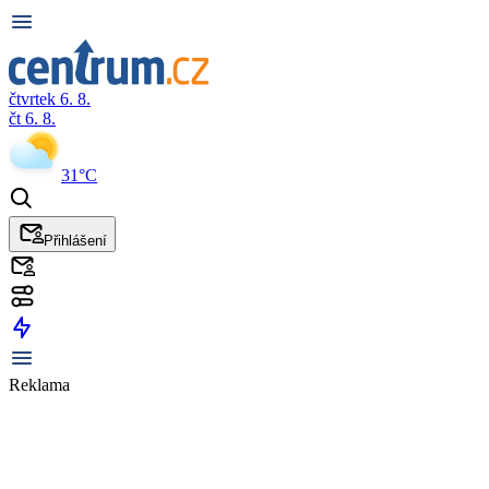
čtvrtek 6. 8.
čt 6. 8.
31°C
Přihlášení
Reklama