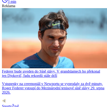
3 min
Reklama
Federer bude uveden do Síně slávy. V grandslamech ho překonal
jen Djokovič, řadu rekordů stále drží
Vstupenky na ceremoniál v Newportu se vyprodaly za dvě minuty.
Roger Federer vstoupí do Mezinárodní tenisové síně slávy 29. srpna
2026.
SportyŽivě