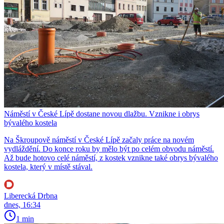
Náměstí v České Lípě dostane novou dlažbu. Vznikne i obrys
bývalého kostela
Na Škroupově náměstí v České Lípě začaly práce na novém
vydláždění. Do konce roku by mělo být po celém obvodu náměstí.
Až bude hotovo celé náměstí, z kostek vznikne také obrys bývalého
kostela, který v místě stával.
Liberecká Drbna
dnes, 16:34
1 min