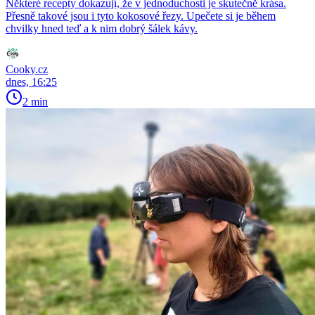
Některé recepty dokazují, že v jednoduchosti je skutečně krása.
Přesně takové jsou i tyto kokosové řezy. Upečete si je během
chvilky hned teď a k nim dobrý šálek kávy.
Cooky.cz
dnes, 16:25
2 min