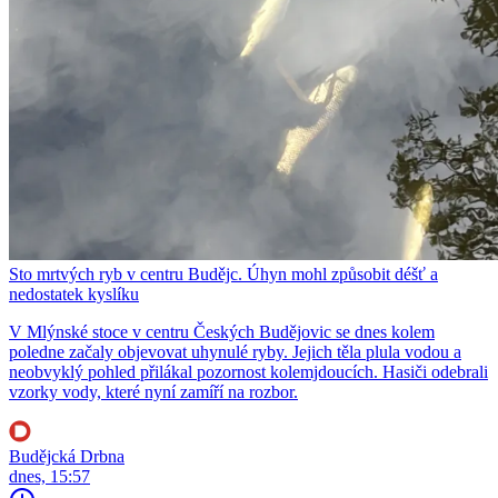
Sto mrtvých ryb v centru Budějc. Úhyn mohl způsobit déšť a
nedostatek kyslíku
V Mlýnské stoce v centru Českých Budějovic se dnes kolem
poledne začaly objevovat uhynulé ryby. Jejich těla plula vodou a
neobvyklý pohled přilákal pozornost kolemjdoucích. Hasiči odebrali
vzorky vody, které nyní zamíří na rozbor.
Budějcká Drbna
dnes, 15:57