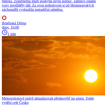
řidička. Zraněnému muži poskytla první pomoc, zatímco ostatní
vozy projížděly dál. Za svou pohotovost si od jihomoravských
záchranářů vysloužila netradiční odměnu.
Brněnská Drbna
dnes, 16:00
1 min
Meteorologové právě aktualizovali předpověď na srpen. Tohle
vyděsí celé Česko