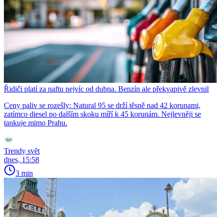
Řidiči platí za naftu nejvíc od dubna. Benzín ale překvapivě zlevnil
Ceny paliv se rozešly: Natural 95 se drží těsně nad 42 korunami,
zatímco diesel po dalším skoku míří k 45 korunám. Nejlevněji se
tankuje mimo Prahu.
Trendy svět
dnes, 15:58
3 min