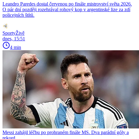
Leandro Paredes dostal červenou po finále mistrovství světa 2026.
O pár dní později rozehrával rohový kop v argentinské lize za zdí
policejních štítů.
SportyŽivě
dnes, 15:51
4 min
Messi zahájil léčbu po prohraném finále MS. Dva parádní góly a
rekord