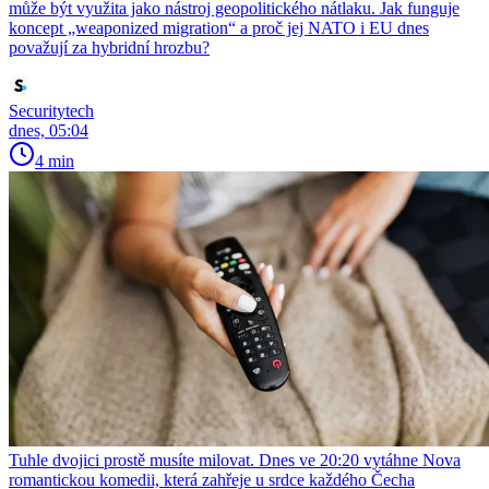
může být využita jako nástroj geopolitického nátlaku. Jak funguje
koncept „weaponized migration“ a proč jej NATO i EU dnes
považují za hybridní hrozbu?
Securitytech
dnes, 05:04
4 min
Tuhle dvojici prostě musíte milovat. Dnes ve 20:20 vytáhne Nova
romantickou komedii, která zahřeje u srdce každého Čecha