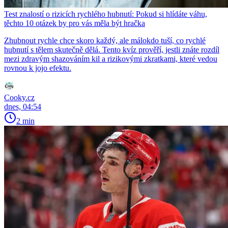
Test znalostí o rizicích rychlého hubnutí: Pokud si hlídáte váhu,
těchto 10 otázek by pro vás měla být hračka
Zhubnout rychle chce skoro každý, ale málokdo tuší, co rychlé
hubnutí s tělem skutečně dělá. Tento kvíz prověří, jestli znáte rozdíl
mezi zdravým shazováním kil a rizikovými zkratkami, které vedou
rovnou k jojo efektu.
Cooky.cz
dnes, 04:54
2 min