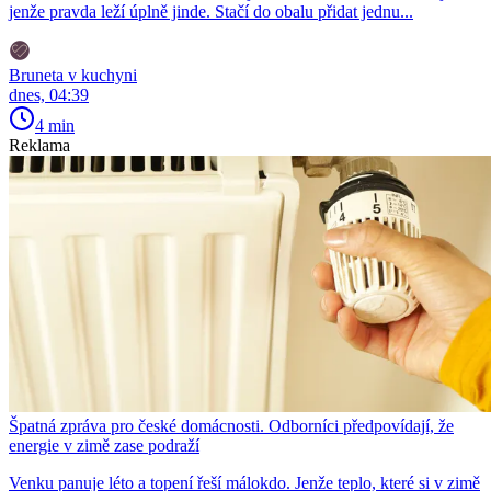
jenže pravda leží úplně jinde. Stačí do obalu přidat jednu...
Bruneta v kuchyni
dnes, 04:39
4 min
Reklama
Špatná zpráva pro české domácnosti. Odborníci předpovídají, že
energie v zimě zase podraží
Venku panuje léto a topení řeší málokdo. Jenže teplo, které si v zimě