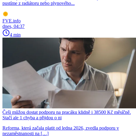
pustíme z radiátoru nebo plynového...
FVE.info
dnes, 04:37
4 min
Češi můžou dostat podporu na pracáku klidně i 38500 Kč měsíčně.
Stačí ale 1 chyba a přijdou o ni
Reforma, která začala platit od ledna 2026, zvedla podporu v
nezaměstnanosti na […]