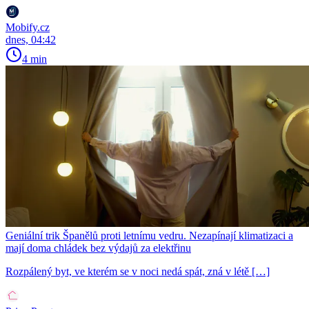
Mobify.cz
dnes, 04:42
4 min
Geniální trik Španělů proti letnímu vedru. Nezapínají klimatizaci a
mají doma chládek bez výdajů za elektřinu
Rozpálený byt, ve kterém se v noci nedá spát, zná v létě […]