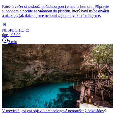
Páteční večer si zaslouží pořádnou porci emocí a humoru. Připravte
si popcorn a nechte se vtáhnout do příběhu, který baví tisíce diváků
a ukazuje, jak daleko jsme ochotni zajít pro ty, které milujeme.
NESPECHEJ.cz
dnes, 05:00
3 min
V mexické jeskyni objevili archeologové neporušený čokoládový