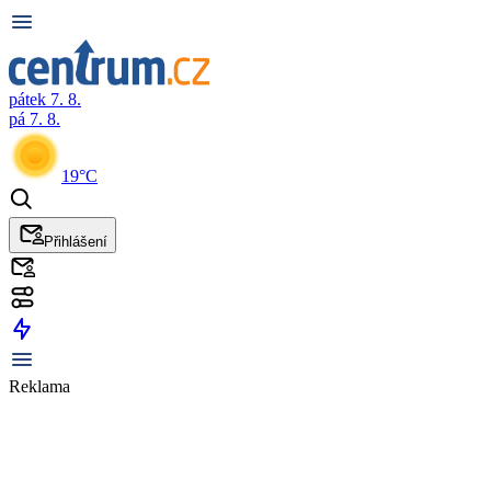
pátek 7. 8.
pá 7. 8.
19°C
Přihlášení
Reklama