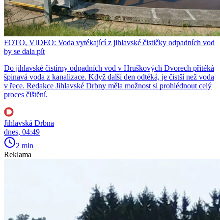
FOTO, VIDEO: Voda vytékající z jihlavské čističky odpadních vod
by se dala pít
Do jihlavské čistírny odpadních vod v Hruškových Dvorech přitéká
špinavá voda z kanalizace. Když další den odtéká, je čistší než voda
v řece. Redakce Jihlavské Drbny měla možnost si prohlédnout celý
proces čištění.
Jihlavská Drbna
dnes, 04:49
2 min
Reklama