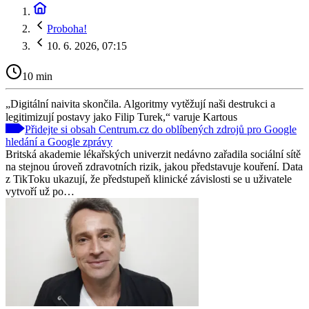
Proboha!
10. 6. 2026, 07:15
10 min
„Digitální naivita skončila. Algoritmy vytěžují naši destrukci a
legitimizují postavy jako Filip Turek,“ varuje Kartous
Přidejte si obsah Centrum.cz do oblíbených zdrojů pro Google
hledání a Google zprávy
Britská akademie lékařských univerzit nedávno zařadila sociální sítě
na stejnou úroveň zdravotních rizik, jakou představuje kouření. Data
z TikToku ukazují, že předstupeň klinické závislosti se u uživatele
vytvoří už po…