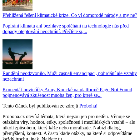
Přehlížená řešení klimatické krize. Co ví domorodé národy a my ne?
Popírání klimatu ani bezhlavé spoléhání na technologie nás před
dopady oteplování neochrání. Přečtěte si,...
Randění neodzvonilo. Muži zaspali emancipaci, pohrdání ale vztahy
nezachrání
Komentář novinářky Anny Koucké na platformě Page Not Found
pojmenovává zkušenost mnoha žen, pro které se...
Tento článek byl publikován ze zdrojů
Proboha!
Proboha.cz otevírá témata, která nejsou jen pro neděli. Věnuje se
otázkám víry, hodnot, etiky, společnosti i mezilidských vztahů – ale
nikoli způsobem, který káže nebo moralizuje. Nabízí dialog,
přemýšlení, kontext. A často klade otázky, na které si odpovídáme
každý trochu jinak. Najdete tu...