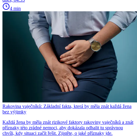
4 min
Rakovina vaječníků: Základní fakta, která by měla znát každá žena
bez výjimky
Každá žena by měla znát rizikové faktory rakoviny vaječníků a znát
příznaky této zrádné nemoci, aby dokázala odhalit tu správnou
chvíli, kdy situaci začít řešit. Zjistěte, o jaké příznaky jde.