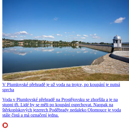
V Plumlovské přehradě je už voda na trojce, po koupání je nutná
sprcha
Voda v Plumlovské přehradě na Prostějovsku se zhoršila a je na
stupni tři. Lidé by se měli po koupání osprchovat. Naopak na
štěrkopískových jezerech Poděbrady nedaleko Olomouce je voda
stále čistá a má označení jedna.