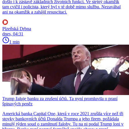
došlo i k zástavě základních životních funkcí. Ve stejný okamžik
tam cvičil i policista, který byl v té době mimo službu. Nezaváhal
ani na okamžik a zahájil resuscitaci.
Plzeňská Drbna
dnes, 04:31
1 min
Trump žaluje banku za zrušení účtů. Ta nyní promluvila o praní
špinavých peněz
Americká banka Capital One, která v roce 2021 zrušila více než tři
stovky bankovních účtů Donalda Trumpa a jeho firem, požádala
minulý týden soud o zamítnutí žaloby. Tu na ni podal Trump loni v