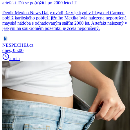
artefakt. Dá se po(u)žít i po 2000 letech?
Deník Mexico News Daily uvádí, že v jeskyni v Playa del Carmen
poblíž karibského pobřeží jižního Mexika byla nalezena neporušená
mayská nádoba s odhadovaným stářím 2000 let. Artefakt nalezený v
jeskyni na soukromém pozemku je zcela neporušený.
NESPECHEJ.cz
dnes, 05:00
2 min