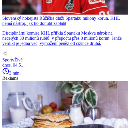
Slovenský hokejista Růžička dluží Spartaku miliony korun. KHL
nemá nástroj, jak ho donutit zaplatit
Disciplinární komise KHL přiřkla Spartaku Moskva nárok na
necelých 30 milionů rublů, v přepočtu přes 8 milionů korun. Jenže
verdikt je jedna věc, vymožení peněz od cizince druhá.
SportyŽivě
dnes, 04:51
3 min
Reklama