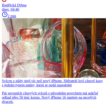
Budějcká Drbna
dnes, 04:46
2 min
Svícen z půdy stojí víc než nový iPhone. Sběratelé loví cínové kusy
s jedním typem patiny, která se nedá napodobit
Pár secesních cínových svícnů s původním povrchem má aukční
odhad přes 50 tisíc korun. Nový iPhone 16 startuje na necelých
dvaceti.