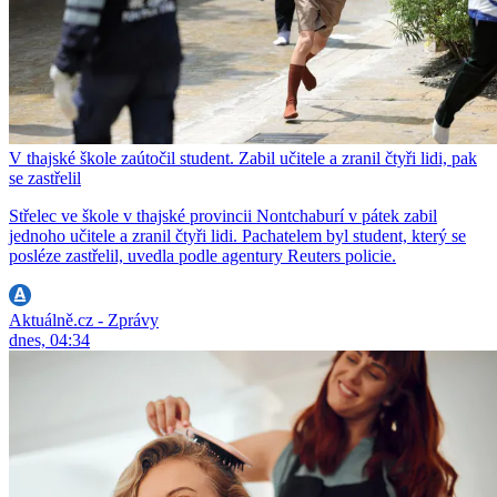
V thajské škole zaútočil student. Zabil učitele a zranil čtyři lidi, pak
se zastřelil
Střelec ve škole v thajské provincii Nontchaburí v pátek zabil
jednoho učitele a zranil čtyři lidi. Pachatelem byl student, který se
posléze zastřelil, uvedla podle agentury Reuters policie.
Aktuálně.cz - Zprávy
dnes, 04:34