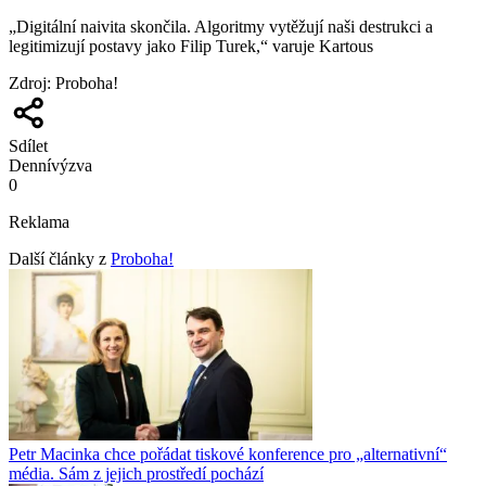
„Digitální naivita skončila. Algoritmy vytěžují naši destrukci a
legitimizují postavy jako Filip Turek,“ varuje Kartous
Zdroj
:
Proboha!
Sdílet
Denní
výzva
0
Reklama
Další články z
Proboha!
Petr Macinka chce pořádat tiskové konference pro „alternativní“
média. Sám z jejich prostředí pochází