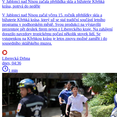
V Jablonci nad Nisou začala přehlídka skla a bižuterie Křehká
krása, potrvá do neděle
V Jablonci nad Nisou začal včera 15. ročník přehlídky skla a
bižuterie Křehká krása, který už se stal tradiční součástí letního
programu v podhorském městě. Svou produkci na výstavišti
prezentuje pět desítek firem nejen z Libereckého kraje. Na zahájení
dorazilo navzdory tropickému počasí několik stovek lidí. Se
vstupenkou na Křehkou krásu je letos znovu možné zamířit i do
sousedního sklářského muzea.
Liberecká Drbna
dnes, 04:36
1 min