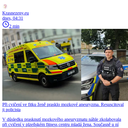
Krasnezeny.eu
dnes, 04:31
2 min
Při cvičení ve fitku ženě prasklo mozkové aneuryzma. Resuscitoval
ji policista
V důsledku prasknutí mozkového aneuryzmatu náhle zkolabovala
při cvičení v plzeňském fitness centru mladá žena. Současně u ní