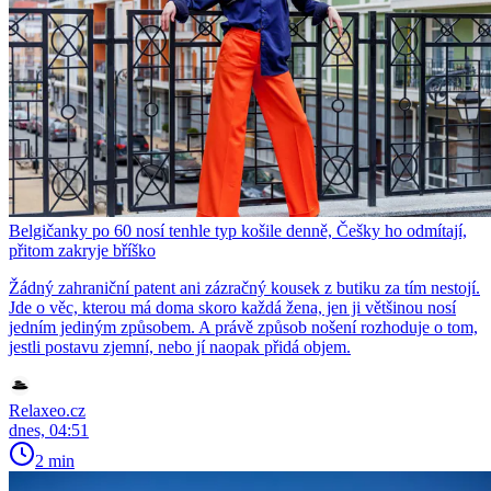
Belgičanky po 60 nosí tenhle typ košile denně, Češky ho odmítají,
přitom zakryje bříško
Žádný zahraniční patent ani zázračný kousek z butiku za tím nestojí.
Jde o věc, kterou má doma skoro každá žena, jen ji většinou nosí
jedním jediným způsobem. A právě způsob nošení rozhoduje o tom,
jestli postavu zjemní, nebo jí naopak přidá objem.
Relaxeo.cz
dnes, 04:51
2 min