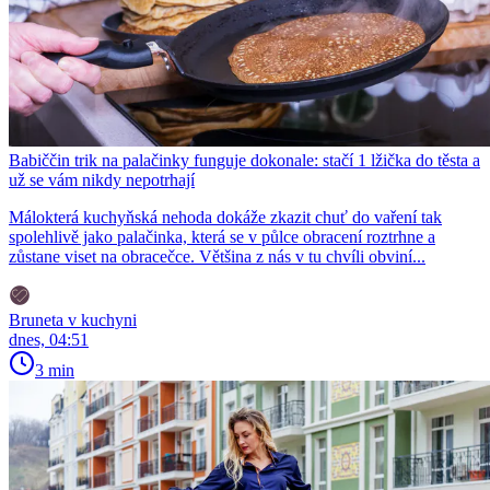
Babiččin trik na palačinky funguje dokonale: stačí 1 lžička do těsta a
už se vám nikdy nepotrhají
Málokterá kuchyňská nehoda dokáže zkazit chuť do vaření tak
spolehlivě jako palačinka, která se v půlce obracení roztrhne a
zůstane viset na obracečce. Většina z nás v tu chvíli obviní...
Bruneta v kuchyni
dnes, 04:51
3 min