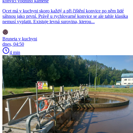
konvici vodního kamene
Ocet má v kuchyni skoro každý a při čištění konvice po něm lidé
sáhnou jako první. Právě u rychlovarné konvice se ale tahle klasika
nemusí vyplatit. Existuje levná surovina, kterou...
Bruneta v kuchyni
dnes, 04:50
4 min