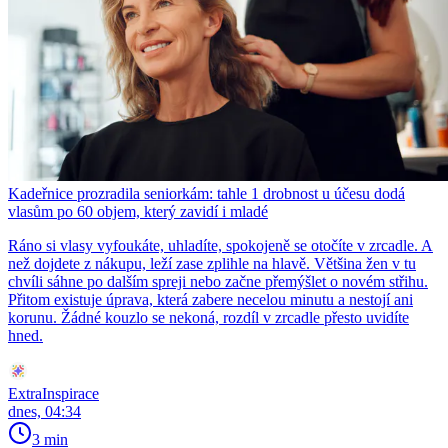
Kadeřnice prozradila seniorkám: tahle 1 drobnost u účesu dodá
vlasům po 60 objem, který zavidí i mladé
Ráno si vlasy vyfoukáte, uhladíte, spokojeně se otočíte v zrcadle. A
než dojdete z nákupu, leží zase zplihle na hlavě. Většina žen v tu
chvíli sáhne po dalším spreji nebo začne přemýšlet o novém střihu.
Přitom existuje úprava, která zabere necelou minutu a nestojí ani
korunu. Žádné kouzlo se nekoná, rozdíl v zrcadle přesto uvidíte
hned.
ExtraInspirace
dnes, 04:34
3 min