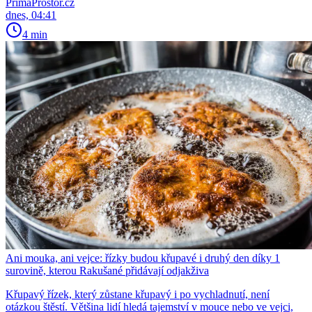
PrimaProstor.cz
dnes, 04:41
4 min
Ani mouka, ani vejce: řízky budou křupavé i druhý den díky 1
surovině, kterou Rakušané přidávají odjakživa
Křupavý řízek, který zůstane křupavý i po vychladnutí, není
otázkou štěstí. Většina lidí hledá tajemství v mouce nebo ve vejci,