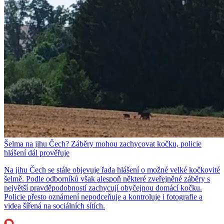
Šelma na jihu Čech? Záběry mohou zachycovat kočku, policie
hlášení dál prověřuje
Na jihu Čech se stále objevuje řada hlášení o možné velké kočkovité
šelmě. Podle odborníků však alespoň některé zveřejněné záběry s
největší pravděpodobností zachycují obyčejnou domácí kočku.
Policie přesto oznámení nepodceňuje a kontroluje i fotografie a
videa šířená na sociálních sítích.