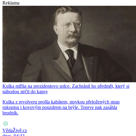
Reklama
Kulka mířila na prezidentovo srdce. Zachránil ho předmět, který si
náhodou strčil do kapsy
Kulka z revolveru prošla kabátem, stovkou přeložených stran
rukopisu i kovovým pouzdrem na brýle. Teprve pak zasáhla
hrudník.
VědaŽivě.cz
dnes, 04:33