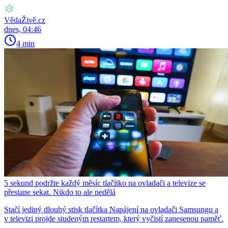
VědaŽivě.cz
dnes, 04:46
4 min
5 sekund podržte každý měsíc tlačítko na ovladači a televize se
přestane sekat. Nikdo to ale nedělá
Stačí jediný dlouhý stisk tlačítka Napájení na ovladači Samsungu a
v televizi projde studeným restartem, který vyčistí zanesenou paměť.