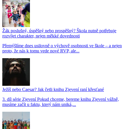
Žák poslušný, úspěšný nebo prospěšný? Škola nutně potřebuje
rozvíjet charakter, nejen měkké dovednosti
Přemýšlíme dnes usilovně o výchově osobnosti ve škole – a nejen
proto, že nás k tomu vede nové RVP, ale...
Ježíš nebo Caesar? Jak četli knihu Zjevení raní křesťané
3. díl série Zjevení Pokud chceme, bereme knihu Zjevení vážně,
musíme začít u faktu, který nám uniká,...