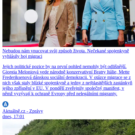
Nebudou nám vnucovat svůj způsob života. Nečekané spojenkyně
vyhlásily boj migraci
Jejich politické pozice by na první pohled nemohly být odlišnější.
Giorgia Meloniová vede národně konzervativní Bratry Itálie, Mette
Frederiksenová dánskou sociální demokracii. V otázce migrace se z
nich však staly blízké spojenkyně a jedny z nejhlasitějších zastánkyň
jejího zpřísnění v EU. V pondělí zveřejnily společný manifest, v
němž vyzývají k ochraně Evropy před nelegálními migranty.
Aktuálně.cz - Zprávy
dnes, 17:01