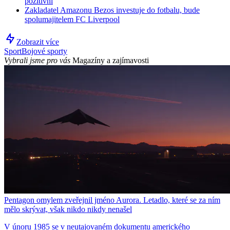
pozitivní
Zakladatel Amazonu Bezos investuje do fotbalu, bude
spolumajitelem FC Liverpool
Zobrazit více
Sport
Bojové sporty
Vybrali jsme pro vás
Magazíny a zajímavosti
Pentagon omylem zveřejnil jméno Aurora. Letadlo, které se za ním
mělo skrývat, však nikdo nikdy nenašel
V únoru 1985 se v neutajovaném dokumentu amerického