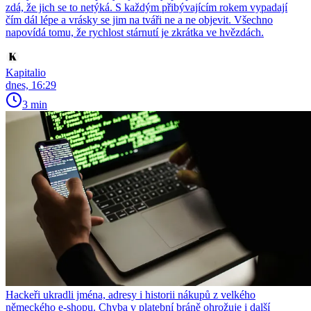
zdá, že jich se to netýká. S každým přibývajícím rokem vypadají
čím dál lépe a vrásky se jim na tváři ne a ne objevit. Všechno
napovídá tomu, že rychlost stárnutí je zkrátka ve hvězdách.
Kapitalio
dnes, 16:29
3 min
Hackeři ukradli jména, adresy i historii nákupů z velkého
německého e-shopu. Chyba v platební bráně ohrožuje i další