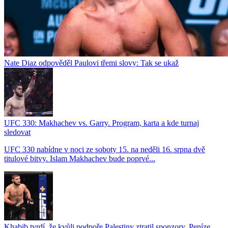
Nate Diaz odpověděl Paulovi třemi slovy: Tak se ukaž
UFC 330: Makhachev vs. Garry. Program, karta a kde turnaj
sledovat
UFC 330 nabídne v noci ze soboty 15. na neděli 16. srpna dvě
titulové bitvy. Islam Makhachev bude poprvé...
Khabib tvrdí, že kvůli podpoře Palestiny ztratil sponzory. Peníze