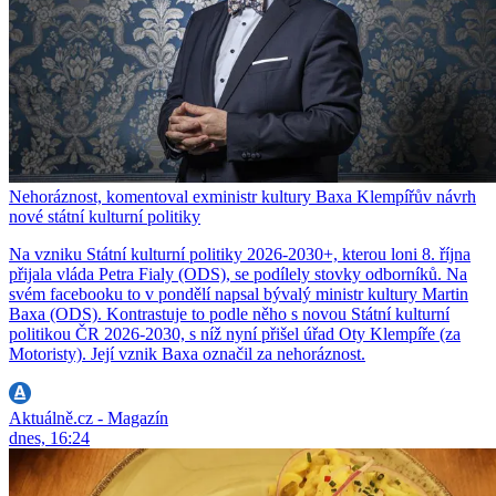
Nehoráznost, komentoval exministr kultury Baxa Klempířův návrh
nové státní kulturní politiky
Na vzniku Státní kulturní politiky 2026-2030+, kterou loni 8. října
přijala vláda Petra Fialy (ODS), se podílely stovky odborníků. Na
svém facebooku to v pondělí napsal bývalý ministr kultury Martin
Baxa (ODS). Kontrastuje to podle něho s novou Státní kulturní
politikou ČR 2026-2030, s níž nyní přišel úřad Oty Klempíře (za
Motoristy). Její vznik Baxa označil za nehoráznost.
Aktuálně.cz - Magazín
dnes, 16:24