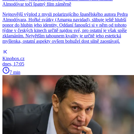
Almodóvar točí špatný film záměrně
Nejnovější výplod z mysli polarizujícího španělského autora Pedra
Almodóvara, Hořké svátky (Amarga navidad), slibuje ještě hlubší
ponor do hlubin jeho identity. Oddaní fanoušci si v něm od tohoto
týdne v českých kinech určitě najdou své, pro ostatní je však spíše
zklamáním. Největším tahounem kvality je určitě jeho estetická
myšlenka, ostatní aspekty ovšem bohužel dost silně zaostávají.
Kinobox.cz
dnes, 17:05
7 min