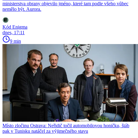
ministerstva obrany objevilo jméno, které tam podle všeho vůbec
nemělo být. Aurora.
Kód Enigma
dnes, 17:11
9 min
Místo zločinu Ostrava: Neřidič točil automobilovou honičku, štáb
pak v Tunisku natáčel za výjimečného stavu