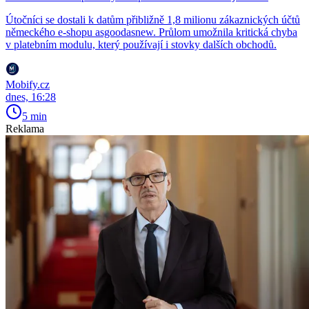
Útočníci se dostali k datům přibližně 1,8 milionu zákaznických účtů
německého e-shopu asgoodasnew. Průlom umožnila kritická chyba
v platebním modulu, který používají i stovky dalších obchodů.
Mobify.cz
dnes, 16:28
5 min
Reklama