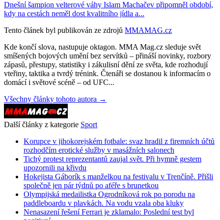
Dnešní šampion velterové váhy Islam Machačev připomněl období,
kdy na cestách neměl dost kvalitního jídla a...
Tento článek byl publikován ze zdrojů
MMAMAG.cz
Kde končí slova, nastupuje oktagon. MMA Mag.cz sleduje svět
smíšených bojových umění bez servítků – přináší novinky, rozbory
zápasů, přestupy, statistiky i zákulisní dění ze světa, kde rozhodují
vteřiny, taktika a tvrdý trénink. Čtenáři se dostanou k informacím o
domácí i světové scéně – od UFC...
Všechny články tohoto autora →
Další články z kategorie
Sport
Korupce v jihokorejském fotbale: svaz hradil z firemních účtů
rozhodčím erotické služby v masážních salonech
Tichý protest reprezentantů zaujal svět. Při hymně gestem
upozornili na křivdu
Hokejista Gáborík s manželkou na festivalu v Trenčíně. Přišli
společně jen pár týdnů po aféře s brunetkou
Olympijská medailistka Ogrodníková rok po porodu na
paddleboardu v plavkách. Na vodu vzala oba kluky
Nenasazení řešení Ferrari je zklamalo: Poslední test byl