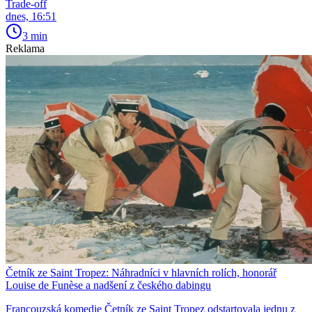
Trade-off
dnes, 16:51
3 min
Reklama
Četník ze Saint Tropez: Náhradníci v hlavních rolích, honorář
Louise de Funèse a nadšení z českého dabingu
Francouzská komedie Četník ze Saint Tropez odstartovala jednu z