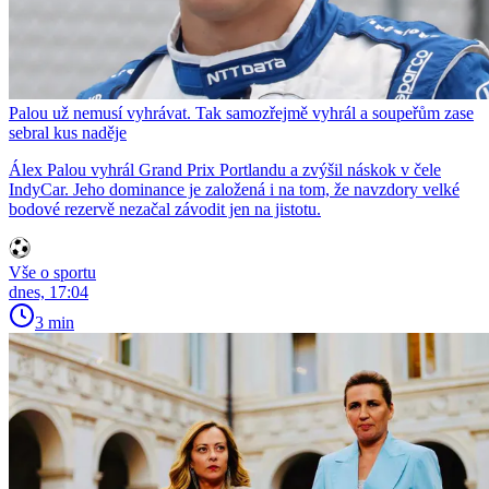
Palou už nemusí vyhrávat. Tak samozřejmě vyhrál a soupeřům zase
sebral kus naděje
Álex Palou vyhrál Grand Prix Portlandu a zvýšil náskok v čele
IndyCar. Jeho dominance je založená i na tom, že navzdory velké
bodové rezervě nezačal závodit jen na jistotu.
Vše o sportu
dnes, 17:04
3 min