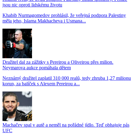
jsou nic oproti lidskému životu
Khabib Nurmagomedov prohlásil, že veřejná podpora Palestiny
měla jeho, Islama Makhacheva i Usmana...
Dražitel dal za zážitky s Pereirou a Oliveirou přes milion.
Neymarova aukce pomáhala dětem
Neznámý dražitel zaplatil 310 000 realů, tedy zhruba 1,27 milionu
korun, za balíček s Alexem Pereirou a...
Machačev spal v autě a neměl na pořádné jídlo. Teď obhajuje pás
UFC