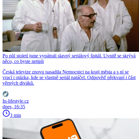
Po půl století jsme vypátrali slavný seriálový špitál. Uvnitř se skrývá
něco, co byste netipli
Česká televize znovu nasadila Nemocnici na kraji města a s ní se
vrací i otázka, kde se vlastně seriál natáčel. Odpověď překvapí i část
věrných diváků.
In-lifestyle.cz
dnes, 16:35
3 min