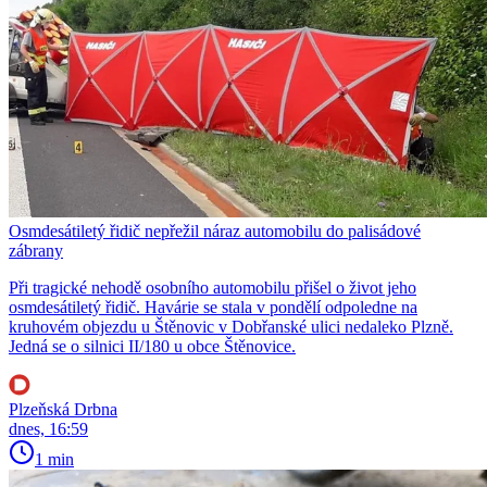
Osmdesátiletý řidič nepřežil náraz automobilu do palisádové
zábrany
Při tragické nehodě osobního automobilu přišel o život jeho
osmdesátiletý řidič. Havárie se stala v pondělí odpoledne na
kruhovém objezdu u Štěnovic v Dobřanské ulici nedaleko Plzně.
Jedná se o silnici II/180 u obce Štěnovice.
Plzeňská Drbna
dnes, 16:59
1 min