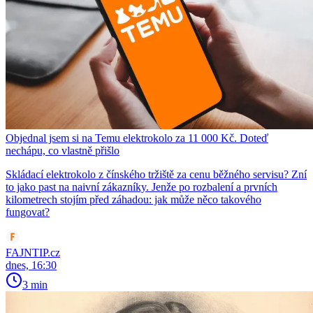
Objednal jsem si na Temu elektrokolo za 11 000 Kč. Doteď
nechápu, co vlastně přišlo
Skládací elektrokolo z čínského tržiště za cenu běžného servisu? Zní
to jako past na naivní zákazníky. Jenže po rozbalení a prvních
kilometrech stojím před záhadou: jak může něco takového
fungovat?
FAJNTIP.cz
dnes, 16:30
3 min