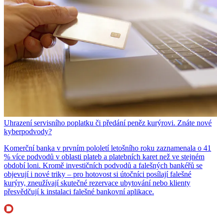
Uhrazení servisního poplatku či předání peněz kurýrovi. Znáte nové
kyberpodvody?
Komerční banka v prvním pololetí letošního roku zaznamenala o 41
% více podvodů v oblasti plateb a platebních karet než ve stejném
období loni. Kromě investičních podvodů a falešných bankéřů se
objevují i nové triky – pro hotovost si útočníci posílají falešné
kurýry, zneužívají skutečné rezervace ubytování nebo klienty
přesvědčují k instalaci falešné bankovní aplikace.