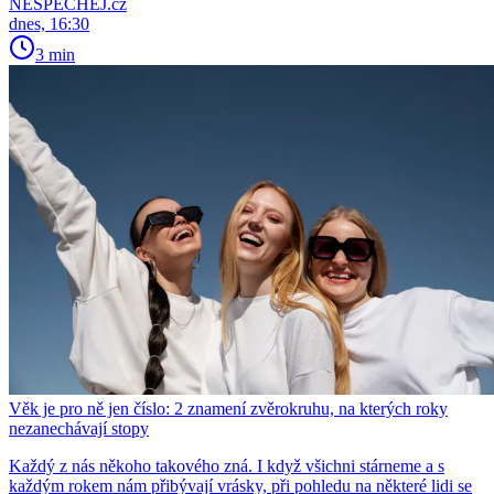
NESPECHEJ.cz
dnes, 16:30
3 min
Věk je pro ně jen číslo: 2 znamení zvěrokruhu, na kterých roky
nezanechávají stopy
Každý z nás někoho takového zná. I když všichni stárneme a s
každým rokem nám přibývají vrásky, při pohledu na některé lidi se