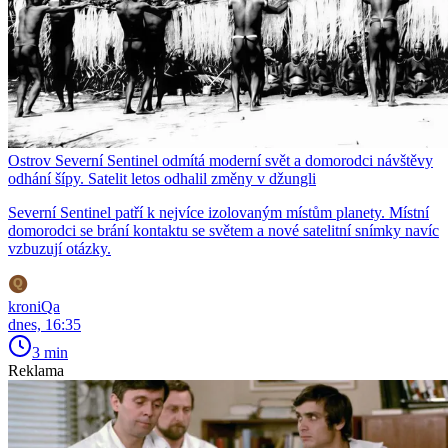
Ostrov Severní Sentinel odmítá moderní svět a domorodci návštěvy
odhání šípy. Satelit letos odhalil změny v džungli
Severní Sentinel patří k nejvíce izolovaným místům planety. Místní
domorodci se brání kontaktu se světem a nové satelitní snímky navíc
vzbuzují otázky.
kroniQa
dnes, 16:35
3 min
Reklama