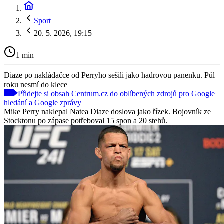
Sport
20. 5. 2026, 19:15
1 min
Diaze po nakládačce od Perryho sešili jako hadrovou panenku. Půl
roku nesmí do klece
Přidejte si obsah Centrum.cz do oblíbených zdrojů pro Google
hledání a Google zprávy
Mike Perry naklepal Natea Diaze doslova jako řízek. Bojovník ze
Stocktonu po zápase potřeboval 15 spon a 20 stehů.