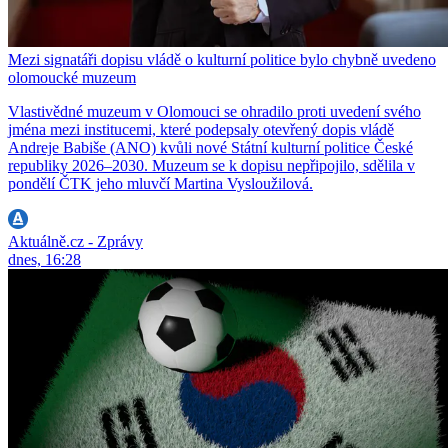
Mezi signatáři dopisu vládě o kulturní politice bylo chybně uvedeno
olomoucké muzeum
Vlastivědné muzeum v Olomouci se ohradilo proti uvedení svého
jména mezi institucemi, které podepsaly otevřený dopis vládě
Andreje Babiše (ANO) kvůli nové Státní kulturní politice České
republiky 2026–2030. Muzeum se k dopisu nepřipojilo, sdělila v
pondělí ČTK jeho mluvčí Martina Vysloužilová.
Aktuálně.cz - Zprávy
dnes, 16:28