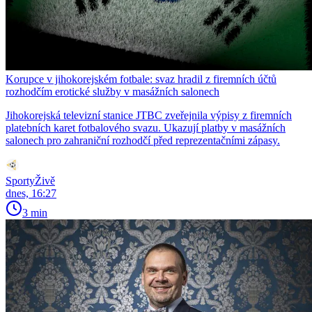
Korupce v jihokorejském fotbale: svaz hradil z firemních účtů
rozhodčím erotické služby v masážních salonech
Jihokorejská televizní stanice JTBC zveřejnila výpisy z firemních
platebních karet fotbalového svazu. Ukazují platby v masážních
salonech pro zahraniční rozhodčí před reprezentačními zápasy.
SportyŽivě
dnes, 16:27
3 min