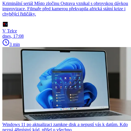
Kriminální seriál Místo zločinu Ostrava vznikal s obrovskou dávkou
improvizace. Filmaře před kamerou překvapila africká státní krize i
chybějící řidičáky.
V Telce
dnes, 17:08
3 min
Windows 11 po aktualizaci zamkne disk a nepustí vás k datům. Kdo
nezná 48místný kód, přišel o všechno