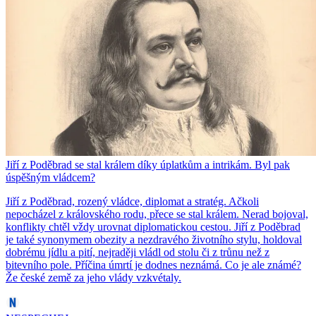
Jiří z Poděbrad se stal králem díky úplatkům a intrikám. Byl pak
úspěšným vládcem?
Jiří z Poděbrad, rozený vládce, diplomat a stratég. Ačkoli
nepocházel z královského rodu, přece se stal králem. Nerad bojoval,
konflikty chtěl vždy urovnat diplomatickou cestou. Jiří z Poděbrad
je také synonymem obezity a nezdravého životního stylu, holdoval
dobrému jídlu a pití, nejraději vládl od stolu či z trůnu než z
bitevního pole. Příčina úmrtí je dodnes neznámá. Co je ale známé?
Že české země za jeho vlády vzkvétaly.