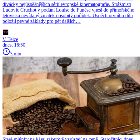
divácky nejúspěšnějších sérií evropské kinematografie. Strážmistr
Ludovic Cruchot v podání Louise de Funèse vnesl do přímořského
letoviska nevídaný zmatek i osobitý pořádek. Úspěch prvního dílu
položil pevné základy pro pět dalších…
V Telce
dnes, 16:50
3 min
Staré mlýnky na kávu raketově vzrůstají na ceně. Starožitníci dnes