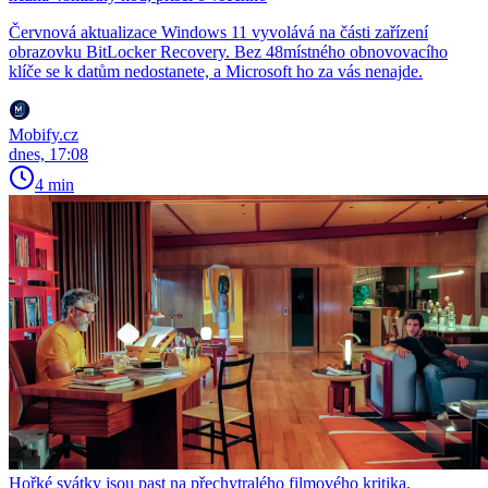
Červnová aktualizace Windows 11 vyvolává na části zařízení
obrazovku BitLocker Recovery. Bez 48místného obnovovacího
klíče se k datům nedostanete, a Microsoft ho za vás nenajde.
Mobify.cz
dnes, 17:08
4 min
Hořké svátky jsou past na přechytralého filmového kritika.