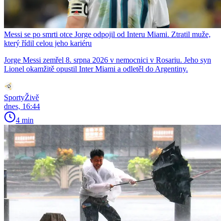
Messi se po smrti otce Jorge odpojil od Interu Miami. Ztratil muže,
který řídil celou jeho kariéru
Jorge Messi zemřel 8. srpna 2026 v nemocnici v Rosariu. Jeho syn
Lionel okamžitě opustil Inter Miami a odletěl do Argentiny.
SportyŽivě
dnes, 16:44
4 min