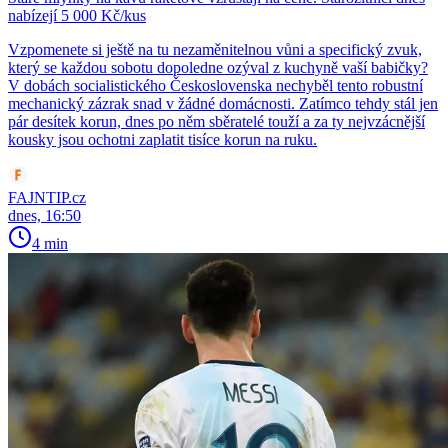
nabízejí 5 000 Kč/kus
Vzpomenete si ještě na tu nezaměnitelnou vůni a specifický zvuk,
který se každou sobotu dopoledne ozýval z kuchyně vaší babičky?
V dobách socialistického Československa nechyběl tento robustní
mechanický zázrak snad v žádné domácnosti. Zatímco tehdy stál jen
pár desítek korun, dnes po něm sběratelé touží a za ty nejvzácnější
kousky jsou ochotni zaplatit tisíce korun na ruku.
FAJNTIP.cz
dnes, 16:50
4 min