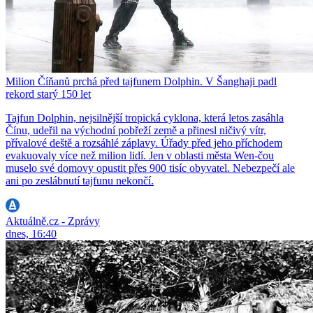
Milion Číňanů prchá před tajfunem Dolphin. V Šanghaji padl
rekord starý 150 let
Tajfun Dolphin, nejsilnější tropická cyklona, která letos zasáhla
Čínu, udeřil na východní pobřeží země a přinesl ničivý vítr,
přívalové deště a rozsáhlé záplavy. Úřady před jeho příchodem
evakuovaly více než milion lidí. Jen v oblasti města Wen-čou
muselo své domovy opustit přes 900 tisíc obyvatel. Nebezpečí ale
ani po zeslábnutí tajfunu nekončí.
Aktuálně.cz - Zprávy
dnes, 16:40