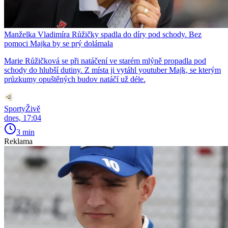
Manželka Vladimíra Růžičky spadla do díry pod schody. Bez
pomoci Majka by se prý dolámala
Marie Růžičková se při natáčení ve starém mlýně propadla pod
schody do hlubší dutiny. Z místa ji vytáhl youtuber Majk, se kterým
průzkumy opuštěných budov natáčí už déle.
SportyŽivě
dnes, 17:04
3 min
Reklama