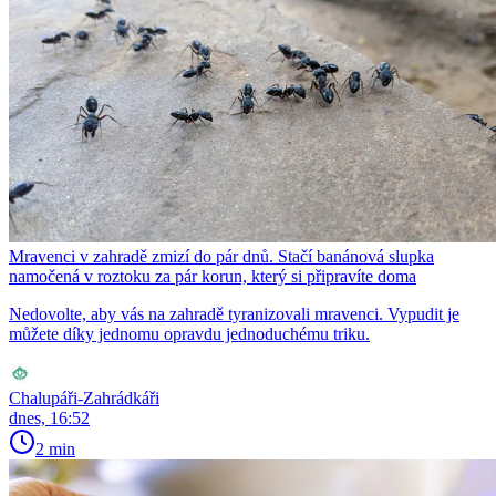
Mravenci v zahradě zmizí do pár dnů. Stačí banánová slupka
namočená v roztoku za pár korun, který si připravíte doma
Nedovolte, aby vás na zahradě tyranizovali mravenci. Vypudit je
můžete díky jednomu opravdu jednoduchému triku.
Chalupáři-Zahrádkáři
dnes, 16:52
2 min