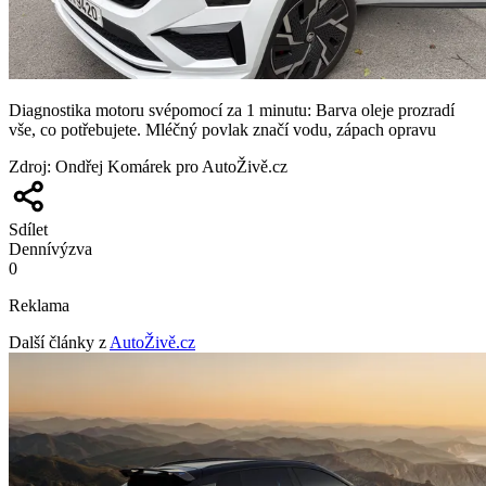
Diagnostika motoru svépomocí za 1 minutu: Barva oleje prozradí
vše, co potřebujete. Mléčný povlak značí vodu, zápach opravu
Zdroj
:
Ondřej Komárek pro AutoŽivě.cz
Sdílet
Denní
výzva
0
Reklama
Další články z
AutoŽivě.cz