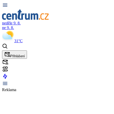
neděle 9. 8.
ne 9. 8.
31°C
Přihlášení
Reklama