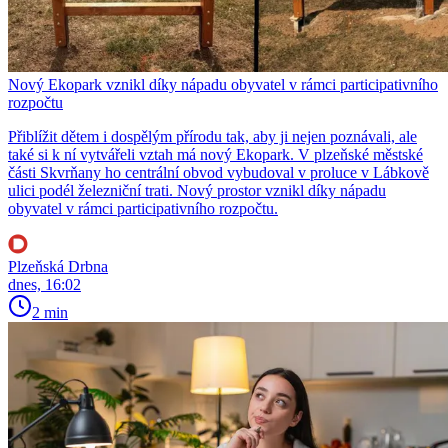
Nový Ekopark vznikl díky nápadu obyvatel v rámci participativního
rozpočtu
Přiblížit dětem i dospělým přírodu tak, aby ji nejen poznávali, ale
také si k ní vytvářeli vztah má nový Ekopark. V plzeňské městské
části Skvrňany ho centrální obvod vybudoval v proluce v Lábkově
ulici podél železniční trati. Nový prostor vznikl díky nápadu
obyvatel v rámci participativního rozpočtu.
Plzeňská Drbna
dnes, 16:02
2 min