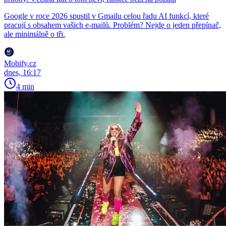
Google v roce 2026 spustil v Gmailu celou řadu AI funkcí, které
pracují s obsahem vašich e-mailů. Problém? Nejde o jeden přepínač,
ale minimálně o tři.
Mobify.cz
dnes, 16:17
4 min