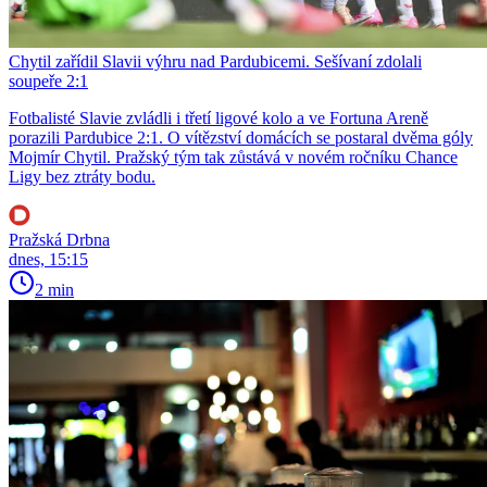
Chytil zařídil Slavii výhru nad Pardubicemi. Sešívaní zdolali
soupeře 2:1
Fotbalisté Slavie zvládli i třetí ligové kolo a ve Fortuna Areně
porazili Pardubice 2:1. O vítězství domácích se postaral dvěma góly
Mojmír Chytil. Pražský tým tak zůstává v novém ročníku Chance
Ligy bez ztráty bodu.
Pražská Drbna
dnes, 15:15
2 min