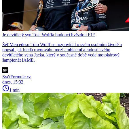
Je devítiletý syn Tota Wolffa budoucí hvězdou F1?
Šéf Mercedesu Toto Wolff se rozpovídal o svém osobním životě a
popsal, jak hledá rovnováhu mezi ambicemi a radostí svého
devítiletého syna Jacka, který v současné době vede motokárový
šampionát IAME.
SvětFormule.cz
dnes, 15:32
1 min