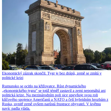
Ekonomický zázrak skončil. Tygr je bez drápů, země se zmítá v
politické krizi
Rumunsko se ocitlo na křižovatce. Růst dynamického
„ekonomického tygra“ se totiž téměř zastavil a zemi nepomáhá ani
politická krize. Na mezinárodním poli sice upevňuje svou roli
klíčového spojence Američanů a NATO a čelí hybridním hrozbám z
Ruska, uvnitř země ovšem narůstá frustrace obyvatel. V květnu
navíc padla vláda.