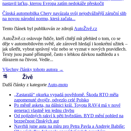
nastavil laťku, kterou Evropa zatím nedokáže přeskočit
Čínská automobilka Chery navázala svůj nejodvážnější záruční slib
na novou národní normu, která začala...
Tento článek byl publikován ze zdrojů
AutoŽivě.cz
AutoŽivě.cz oslovuje řidiče, kteří chtějí mít přehled o tom, co se
děje v automobilovém světě, ale zároveň hledají i konkrétní užitek –
jak ušetřit, vybrat správný vůz nebo se vyznat v nových pravidlech.
Texty jsou psané přístupně, často s lehkou dávkou nadhledu a s
důrazem na čtivost. Vedle...
Všechny články tohoto autora →
Další články z kategorie
Auto-moto
„Zastaralá“ okurka vypadá povědomě. Škoda RTO měla
zapomenuté dvojče, odvezlo celé Polsko
Po městě asketa, na dálnici král. Toyota RAV4 má v nové
generaci vlastně jen jednu chybu
Od pojízdných rakví k pěti hvězdám. BYD mění pohled na
bezpečnost čínských aut
Navrhli jsme auta na míru pro Petra Pavla a Andreje Babiše: