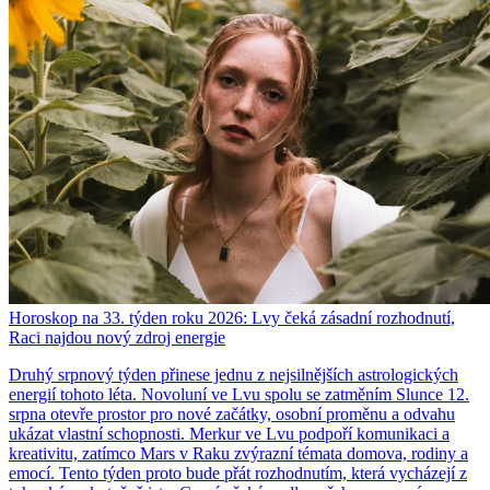
Horoskop na 33. týden roku 2026: Lvy čeká zásadní rozhodnutí,
Raci najdou nový zdroj energie
Druhý srpnový týden přinese jednu z nejsilnějších astrologických
energií tohoto léta. Novoluní ve Lvu spolu se zatměním Slunce 12.
srpna otevře prostor pro nové začátky, osobní proměnu a odvahu
ukázat vlastní schopnosti. Merkur ve Lvu podpoří komunikaci a
kreativitu, zatímco Mars v Raku zvýrazní témata domova, rodiny a
emocí. Tento týden proto bude přát rozhodnutím, která vycházejí z