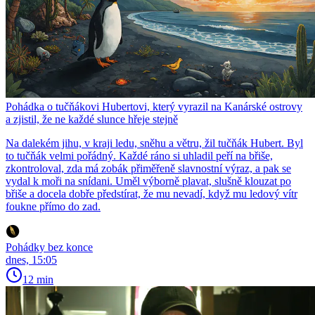
Pohádka o tučňákovi Hubertovi, který vyrazil na Kanárské ostrovy
a zjistil, že ne každé slunce hřeje stejně
Na dalekém jihu, v kraji ledu, sněhu a větru, žil tučňák Hubert. Byl
to tučňák velmi pořádný. Každé ráno si uhladil peří na břiše,
zkontroloval, zda má zobák přiměřeně slavnostní výraz, a pak se
vydal k moři na snídani. Uměl výborně plavat, slušně klouzat po
břiše a docela dobře předstírat, že mu nevadí, když mu ledový vítr
foukne přímo do zad.
Pohádky bez konce
dnes, 15:05
12 min