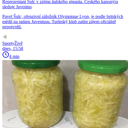
Reprezentant Šulc v zájmu italského giganta. Českého kanonýra
sleduje Juventus
Pavel Šulc, ofenzivní záložník Olympique Lyon, je podle britských
médií na radaru Juventusu. Turínský klub zatím zájem oficiálně
nepotvrdil.
SportyŽivě
dnes, 15:58
4 min