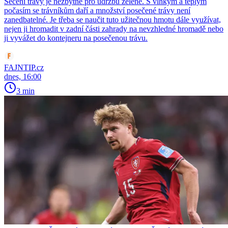
Sečení trávy je nezbytné pro údržbu zeleně. S vlhkým a teplým
počasím se trávníkům daří a množství posečené trávy není
zanedbatelné. Je třeba se naučit tuto užitečnou hmotu dále využívat,
nejen ji hromadit v zadní části zahrady na nevzhledné hromadě nebo
ji vyvážet do kontejneru na posečenou trávu.
FAJNTIP.cz
dnes, 16:00
3 min