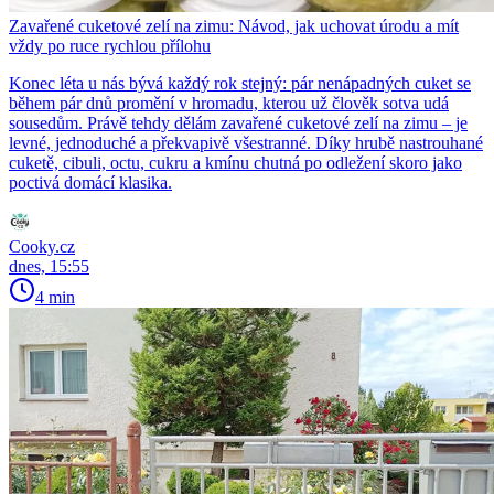
Zavařené cuketové zelí na zimu: Návod, jak uchovat úrodu a mít
vždy po ruce rychlou přílohu
Konec léta u nás bývá každý rok stejný: pár nenápadných cuket se
během pár dnů promění v hromadu, kterou už člověk sotva udá
sousedům. Právě tehdy dělám zavařené cuketové zelí na zimu – je
levné, jednoduché a překvapivě všestranné. Díky hrubě nastrouhané
cuketě, cibuli, octu, cukru a kmínu chutná po odležení skoro jako
poctivá domácí klasika.
Cooky.cz
dnes, 15:55
4 min