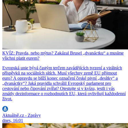
KVÍZ: Pravda, nebo mýtus? Zakázal Brusel „dvanáctku“ a musíme
všichni platit eurem?
Evropská unie bývá častým terčem zavádějících tvrzení a virálních
příspěvků na sociálních sítích. Musí všechny země EU přijmout
euro? A opravdu se blíží konec označení české pivní „desítky“ a
„dvanáctky“? Jaká pravidla schválil Evropský parlament pro
cestování nebo čipování zvířat? Otestujte si v kvízu, jestli i vás
zmátly dezinformace o rozhodnutích EU, která ovlivňují každodenní
život.
Aktuálně.cz - Zprávy
dnes, 16:01