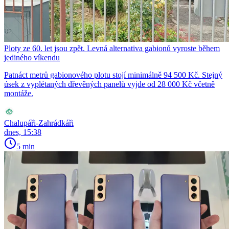
Ploty ze 60. let jsou zpět. Levná alternativa gabionů vyroste během
jediného víkendu
Patnáct metrů gabionového plotu stojí minimálně 94 500 Kč. Stejný
úsek z vyplétaných dřevěných panelů vyjde od 28 000 Kč včetně
montáže.
Chalupáři-Zahrádkáři
dnes, 15:38
5 min