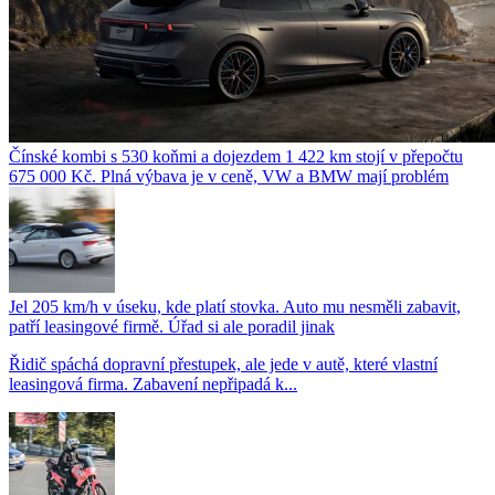
Čínské kombi s 530 koňmi a dojezdem 1 422 km stojí v přepočtu
675 000 Kč. Plná výbava je v ceně, VW a BMW mají problém
Jel 205 km/h v úseku, kde platí stovka. Auto mu nesměli zabavit,
patří leasingové firmě. Úřad si ale poradil jinak
Řidič spáchá dopravní přestupek, ale jede v autě, které vlastní
leasingová firma. Zabavení nepřipadá k...