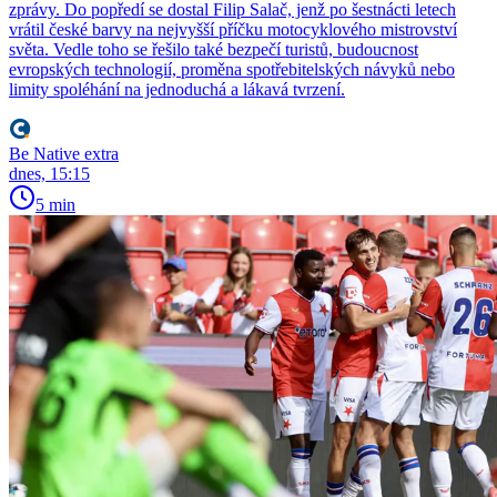
zprávy. Do popředí se dostal Filip Salač, jenž po šestnácti letech
vrátil české barvy na nejvyšší příčku motocyklového mistrovství
světa. Vedle toho se řešilo také bezpečí turistů, budoucnost
evropských technologií, proměna spotřebitelských návyků nebo
limity spoléhání na jednoduchá a lákavá tvrzení.
Be Native extra
dnes, 15:15
5 min