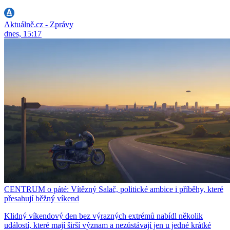
Aktuálně.cz - Zprávy
dnes, 15:17
CENTRUM o páté: Vítězný Salač, politické ambice i příběhy, které
přesahují běžný víkend
Klidný víkendový den bez výrazných extrémů nabídl několik
událostí, které mají širší význam a nezůstávají jen u jedné krátké