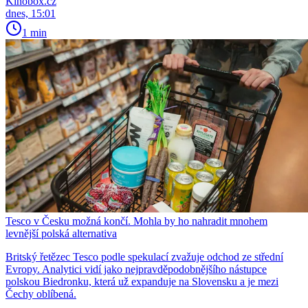
Kinobox.cz
dnes, 15:01
1 min
Tesco v Česku možná končí. Mohla by ho nahradit mnohem
levnější polská alternativa
Britský řetězec Tesco podle spekulací zvažuje odchod ze střední
Evropy. Analytici vidí jako nejpravděpodobnějšího nástupce
polskou Biedronku, která už expanduje na Slovensku a je mezi
Čechy oblíbená.