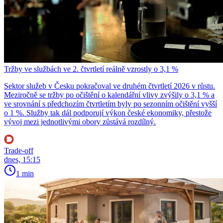
Tržby ve službách ve 2. čtvrtletí reálně vzrostly o 3,1 %
Sektor služeb v Česku pokračoval ve druhém čtvrtletí 2026 v růstu.
Meziročně se tržby po očištění o kalendářní vlivy zvýšily o 3,1 % a
ve srovnání s předchozím čtvrtletím byly po sezonním očištění vyšší
o 1 %. Služby tak dál podporují výkon české ekonomiky, přestože
vývoj mezi jednotlivými obory zůstává rozdílný.
Trade-off
dnes, 15:15
1 min