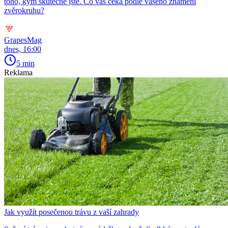
toho, kým skutečně jste. Co vás čeká podle vašeho znamení
zvěrokruhu?
GrapesMag
dnes, 16:00
5 min
Reklama
Jak využít posečenou trávu z vaší zahrady