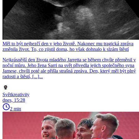
Měl to být nejhezčí den v jeho životě. Nakonec mu tragická zpráva
změnila život. To, co zjistil doma, ho však dohnalo k slzám štěstí
Nejkrásnější den života mladého Jarretta se během chvíle přeměnil v
noční můru. Jeho žena Sarri na svět přivedla jejich společného syna
Jamese, chvíli poté ale přišla strašná zpráva. Den, který měl být plný
radosti a štěstí, [...]...
Světkreativity
dnes, 15:28
2 min