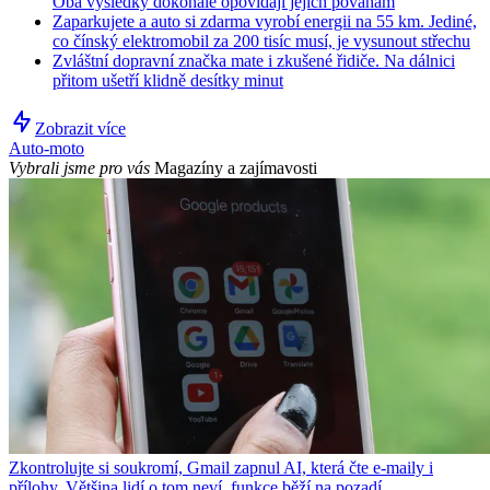
Oba výsledky dokonale opovídají jejich povahám
Zaparkujete a auto si zdarma vyrobí energii na 55 km. Jediné,
co čínský elektromobil za 200 tisíc musí, je vysunout střechu
Zvláštní dopravní značka mate i zkušené řidiče. Na dálnici
přitom ušetří klidně desítky minut
Zobrazit více
Auto-moto
Vybrali jsme pro vás
Magazíny a zajímavosti
Zkontrolujte si soukromí, Gmail zapnul AI, která čte e-maily i
přílohy. Většina lidí o tom neví, funkce běží na pozadí