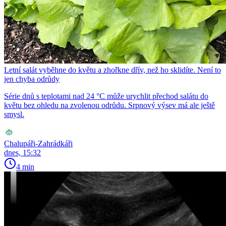
Letní salát vyběhne do květu a zhořkne dřív, než ho sklidíte. Není to
jen chyba odrůdy
Série dnů s teplotami nad 24 °C může urychlit přechod salátu do
květu bez ohledu na zvolenou odrůdu. Srpnový výsev má ale ještě
smysl.
Chalupáři-Zahrádkáři
dnes, 15:32
4 min