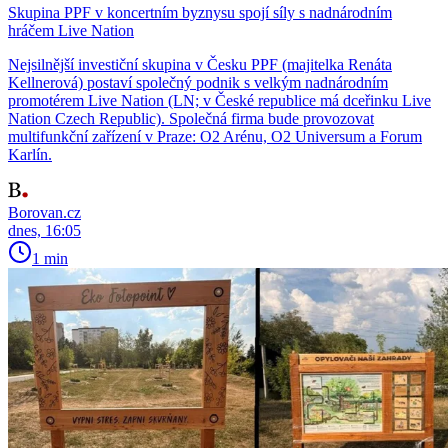
Skupina PPF v koncertním byznysu spojí síly s nadnárodním
hráčem Live Nation
Nejsilnější investiční skupina v Česku PPF (majitelka Renáta
Kellnerová) postaví společný podnik s velkým nadnárodním
promotérem Live Nation (LN; v České republice má dceřinku Live
Nation Czech Republic). Společná firma bude provozovat
multifunkční zařízení v Praze: O2 Arénu, O2 Universum a Forum
Karlín.
Borovan.cz
dnes, 16:05
1 min