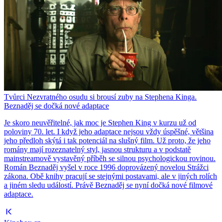
Tvůrci Nezvratného osudu si brousí zuby na Stephena Kinga.
Beznaděj se dočká nové adaptace
Je skoro neuvěřitelné, jak moc je Stephen King v kurzu už od
poloviny 70. let. I když jeho adaptace nejsou vždy úspěšné, většina
jeho předloh skýtá i tak potenciál na slušný film. Už proto, že jeho
romány mají rozeznatelný styl, jasnou strukturu a v podstatě
mainstreamově vystavěný příběh se silnou psychologickou rovinou.
Román Beznaděj vyšel v roce 1996 doprovázený novelou Strážci
zákona. Obě knihy pracují se stejnými postavami, ale v jiných rolích
a jiném sledu událostí. Právě Beznaděj se nyní dočká nové filmové
adaptace.