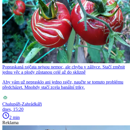
Popraskaná rajčata nejsou nemoc, ale chyba v zálivce. Stačí změnit
jednu věc a plody zůstanou celé až do sklizně
Aby vám už neprasklo ani jedno rajče, naučte se tomuto problému
předcházet. Mnohdy stačí zcela banální triky.
Chalupáři-Zahrádkáři
dnes, 15:20
2 min
Reklama