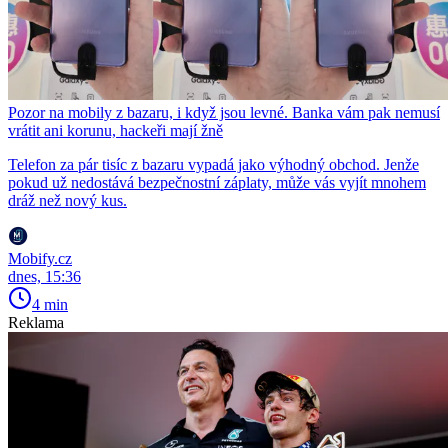
Pozor na mobily z bazaru, i když jsou levné. Banka vám pak nemusí
vrátit ani korunu, hackeři mají žně
Telefon za pár tisíc z bazaru vypadá jako výhodný obchod. Jenže
pokud už nedostává bezpečnostní záplaty, může vás vyjít mnohem
dráž než nový kus.
Mobify.cz
dnes, 15:36
4 min
Reklama