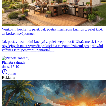
Venkovní kuchyň z palet: Jak postavit zahradní kuchyň z palet krok
za krokem svépomocí
Jak postavit zahradní kuchyň z palet svépomocí? Ukážeme si, jak z
obyčejných palet vytvořit praktické a elegantní zázemí pro grilování,
vaření i letní posezení. Zahradní …
Planeta zahrady
dnes, 15:10
5 min
Reklama