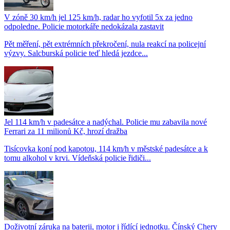
V zóně 30 km/h jel 125 km/h, radar ho vyfotil 5x za jedno
odpoledne. Policie motorkáře nedokázala zastavit
Pět měření, pět extrémních překročení, nula reakcí na policejní
výzvy. Salcburská policie teď hledá jezdce...
Jel 114 km/h v padesátce a nadýchal. Policie mu zabavila nové
Ferrari za 11 milionů Kč, hrozí dražba
Tisícovka koní pod kapotou, 114 km/h v městské padesátce a k
tomu alkohol v krvi. Vídeňská policie řidiči...
Doživotní záruka na baterii, motor i řídící jednotku. Čínský Chery