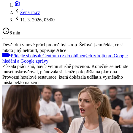
Žena-in.cz
11. 3. 2026, 05:00
6 min
Devět dní v nové práci pro mě byl strop. Šéfové jsem řekla, co si
nikdo jiný netroufl, popisuje Alice
Přidejte si obsah Centrum.cz do oblíbených zdrojů pro Google
hledání a Google zprávy
Získala práci snů, navíc velmi slušně placenou. Konečně se nebude
muset uskrovňovat, plánovala si. Jenže pak přišla na plac ona.
Provozní hotelové restaurace, která dokázala udělat z vysněného
místa peklo na zemi.