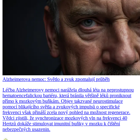
Alzheimerova nemoc: Světlo a zvuk zpomalují průběh
Léčba Alzheimerovy nemoci narážela dlouhá léta na neprostupnou
hematoencefalickou bariéru, která bránila většině léků proniknout
přímo k mozkovým buňkám. Objev takzvané neurostimulace
pomocí blikajícího světla a zvukových impulsů o specifické
frekvenci však přináší zcela nový pohled na možnost regenerace.
Vědci zjistili, že synchronizace mozkových vln na frekvenci 40
Hertzů dokáže stimulovat imunitní buňky v mozku k čištění
nebezpečných usazenin.