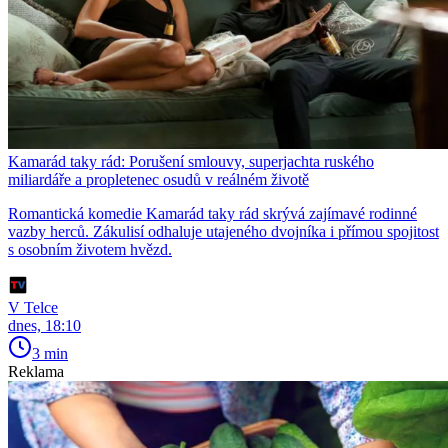
Kamarád taky rád: Porušení smlouvy, superjachta ruského
miliardáře a propletenec osudů v reálném životě
Romantická komedie Kamarád taky rád skrývá zajímavé rodinné
vazby herců. Zákulisí odhaluje utajeného dvojníka i přímou spojitost
s osobním životem hvězd.
V Telce
dnes, 18:10
3 min
Reklama