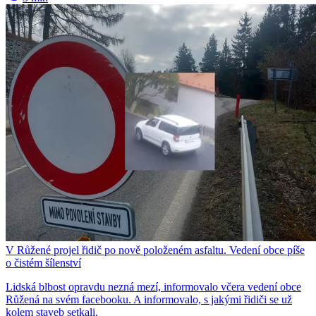
V Růžené projel řidič po nově položeném asfaltu. Vedení obce píše
o čistém šílenství
Lidská blbost opravdu nezná mezí, informovalo včera vedení obce
Růžená na svém facebooku. A informovalo, s jakými řidiči se už
kolem staveb setkali.