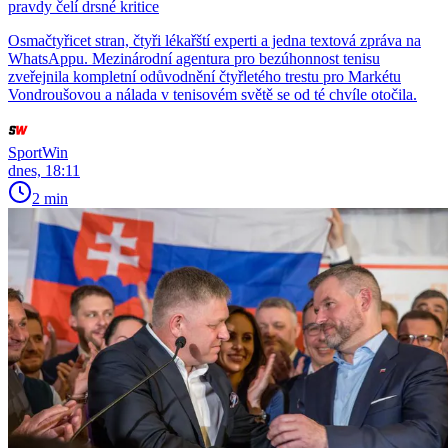
pravdy čelí drsné kritice
Osmačtyřicet stran, čtyři lékařští experti a jedna textová zpráva na
WhatsAppu. Mezinárodní agentura pro bezúhonnost tenisu
zveřejnila kompletní odůvodnění čtyřletého trestu pro Markétu
Vondroušovou a nálada v tenisovém světě se od té chvíle otočila.
SportWin
dnes, 18:11
2 min