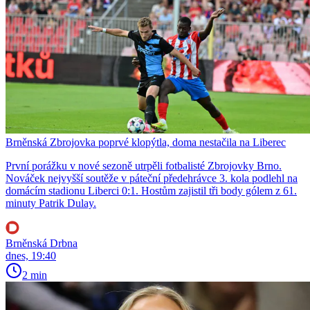
Brněnská Zbrojovka poprvé klopýtla, doma nestačila na Liberec
První porážku v nové sezoně utrpěli fotbalisté Zbrojovky Brno.
Nováček nejvyšší soutěže v páteční předehrávce 3. kola podlehl na
domácím stadionu Liberci 0:1. Hostům zajistil tři body gólem z 61.
minuty Patrik Dulay.
Brněnská Drbna
dnes, 19:40
2 min