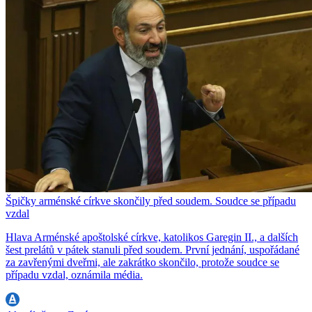
Špičky arménské církve skončily před soudem. Soudce se případu
vzdal
Hlava Arménské apoštolské církve, katolikos Garegin II., a dalších
šest prelátů v pátek stanuli před soudem. První jednání, uspořádané
za zavřenými dveřmi, ale zakrátko skončilo, protože soudce se
případu vzdal, oznámila média.