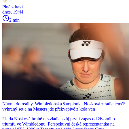
Plné zdraví
dnes, 19:44
2 min
Návrat do reality. Wimbledonská šampionka Nosková ztratila téměř
vyhraný set a na Masters jde překvapivě z kola ven
Linda Nosková hrubě nezvládla svůj první zápas od životního
triumfu ve Wimbledonu. Perspektivní česká reprezentantka na