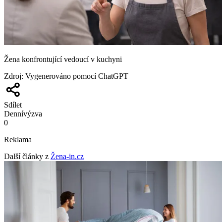
Žena konfrontující vedoucí v kuchyni
Zdroj
:
Vygenerováno pomocí ChatGPT
Sdílet
Denní
výzva
0
Reklama
Další články z
Žena-in.cz