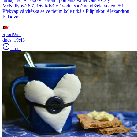
turnaji WTA 1000 v Torontu podlehla Američance Caty
McNallyové 6:7, 1:6, když v úvodní sadě neudržela vedení 5:1.
Překvapivá vítězka se ve třetím kole utká s Filipínkou Alexandrou
Ealaovou.
SportWin
dnes, 19:43
1 min