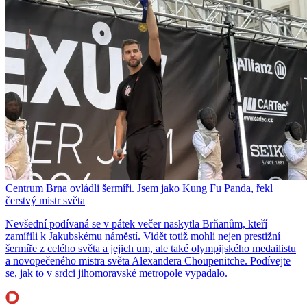
Centrum Brna ovládli šermíři. Jsem jako Kung Fu Panda, řekl
čerstvý mistr světa
Nevšední podívaná se v pátek večer naskytla Brňanům, kteří
zamířili k Jakubskému náměstí. Vidět totiž mohli nejen prestižní
šermíře z celého světa a jejich um, ale také olympijského medailistu
a novopečeného mistra světa Alexandera Choupenitche. Podívejte
se, jak to v srdci jihomoravské metropole vypadalo.