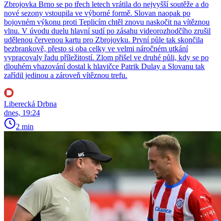
Zbrojovka Brno se po třech letech vrátila do nejvyšší soutěže a do
nové sezony vstoupila ve výborné formě. Slovan naopak po
bojovném výkonu proti Teplicím chtěl znovu naskočit na vítěznou
vlnu. V úvodu duelu hlavní sudí po zásahu videorozhodčího zrušil
udělenou červenou kartu pro Zbrojovku. První půle tak skončila
bezbrankově, přesto si oba celky ve velmi náročném utkání
vypracovaly řadu příležitostí. Zlom přišel ve druhé půli, kdy se po
dlouhém vhazování dostal k hlavičce Patrik Dulay a Slovanu tak
zařídil jedinou a zároveň vítěznou trefu.
Liberecká Drbna
dnes, 19:24
2 min