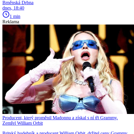
Brněnská Drbna
dnes, 18:40
1 min
Reklama
Producent, který proměnil Madonnu a získal s ní tři Grammy.
Zemřel William Orbit
Britský hudebník a producent William Orbit, držitel ceny Grammy,