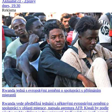
Aktuálně.cz - Zprávy
dnes, 19:30
Reklama
Rwanda jedná s evropskými zeměmi o spolupráci s přijímáním
migrantů
Rwanda vede předběžná jednání s některými evropskými zeměmi o
spolupráci v oblasti migrace, napsala agentura AFP. Kigali by podle