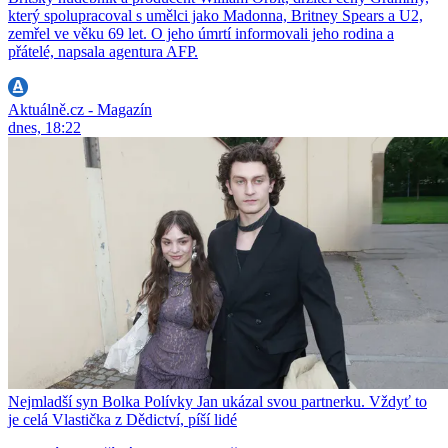
který spolupracoval s umělci jako Madonna, Britney Spears a U2,
zemřel ve věku 69 let. O jeho úmrtí informovali jeho rodina a
přátelé, napsala agentura AFP.
Aktuálně.cz - Magazín
dnes, 18:22
Nejmladší syn Bolka Polívky Jan ukázal svou partnerku. Vždyť to
je celá Vlastička z Dědictví, píší lidé