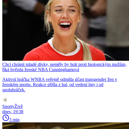
Chci chránit mladé dívky, neměly by hrát proti biologickým mužům,
říká hvězda ženské NBA Cunninghamová
Aktivní hráčka WNBA veřejně odmítla účast transgender žen v
ženském sportu. Reakce přišla z hal, od vedení ligy i od
spoluhráček.
SportyŽivě
dnes, 19:38
3 min