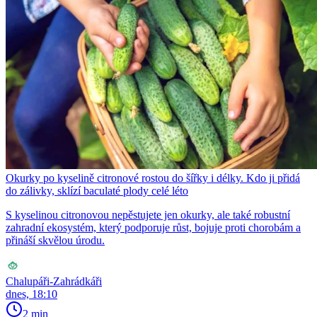
Okurky po kyselině citronové rostou do šířky i délky. Kdo ji přidá
do zálivky, sklízí baculaté plody celé léto
S kyselinou citronovou nepěstujete jen okurky, ale také robustní
zahradní ekosystém, který podporuje růst, bojuje proti chorobám a
přináší skvělou úrodu.
Chalupáři-Zahrádkáři
dnes, 18:10
2 min