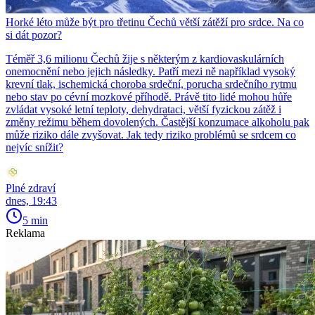
Horké léto může být pro třetinu Čechů větší zátěží pro srdce. Na co
si dát pozor?
Téměř 3,6 milionu Čechů žije s některým z kardiovaskulárních
onemocnění nebo jejich následky. Patří mezi ně například vysoký
krevní tlak, ischemická choroba srdeční, porucha srdečního rytmu
nebo stav po cévní mozkové příhodě. Právě tito lidé mohou hůře
zvládat vysoké letní teploty, dehydrataci, větší fyzickou zátěž i
změny režimu během dovolených. Častější konzumace alkoholu pak
může riziko dále zvyšovat. Jak tedy riziko problémů se srdcem co
nejvíc snížit?
Plné zdraví
dnes, 19:43
5 min
Reklama