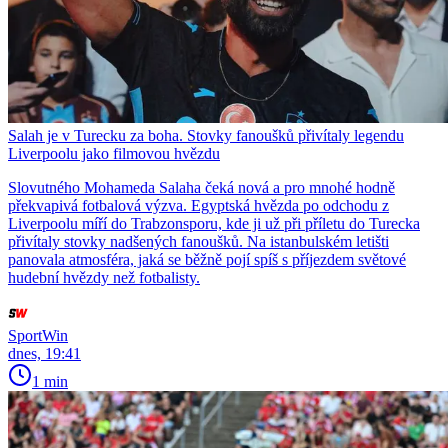
Salah je v Turecku za boha. Stovky fanoušků přivítaly legendu
Liverpoolu jako filmovou hvězdu
Slovutného Mohameda Salaha čeká nová a pro mnohé hodně
překvapivá fotbalová výzva. Egyptská hvězda po odchodu z
Liverpoolu míří do Trabzonsporu, kde ji už při příletu do Turecka
přivítaly stovky nadšených fanoušků. Na istanbulském letišti
panovala atmosféra, jaká se běžně pojí spíš s příjezdem světové
hudební hvězdy než fotbalisty.
SportWin
dnes, 19:41
1 min