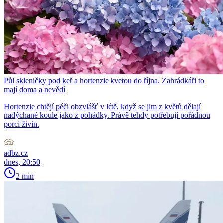
Půl skleničky pod keř a hortenzie kvetou do října. Zahrádkáři to
mají doma a nevědí
Hortenzie chtějí péči obzvlášť v létě, když se jim z květů dělají
nadýchané koule jako z pohádky. Právě tehdy potřebují pořádnou
porci živin.
adbz.cz
dnes, 20:50
2 min