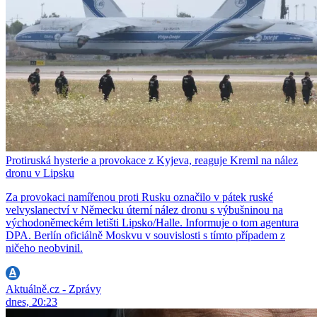
Protiruská hysterie a provokace z Kyjeva, reaguje Kreml na nález
dronu v Lipsku
Za provokaci namířenou proti Rusku označilo v pátek ruské
velvyslanectví v Německu úterní nález dronu s výbušninou na
východoněmeckém letišti Lipsko/Halle. Informuje o tom agentura
DPA. Berlín oficiálně Moskvu v souvislosti s tímto případem z
ničeho neobvinil.
Aktuálně.cz - Zprávy
dnes, 20:23