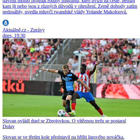
návrhu mohlo přijímat rodiny migrantů, kteří uvízli na cestě, nemají
kam jít nebo jsou z různých důvodů v ohrožení. Země dohody zatím
nedosáhly, uvedla mluvčí rwandské vlády Yolande Makoloová.
Aktuálně.cz - Zprávy
dnes, 19:30
Slovan ovládl duel se Zbrojovkou. O vítěznou trefu se postaral
Dulay
Slovan se ve třetím kole představil na hřišti ligového nováčka.