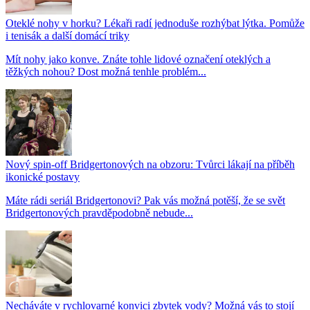
Oteklé nohy v horku? Lékaři radí jednoduše rozhýbat lýtka. Pomůže
i tenisák a další domácí triky
Mít nohy jako konve. Znáte tohle lidové označení oteklých a
těžkých nohou? Dost možná tenhle problém...
Nový spin-off Bridgertonových na obzoru: Tvůrci lákají na příběh
ikonické postavy
Máte rádi seriál Bridgertonovi? Pak vás možná potěší, že se svět
Bridgertonových pravděpodobně nebude...
Necháváte v rychlovarné konvici zbytek vody? Možná vás to stojí