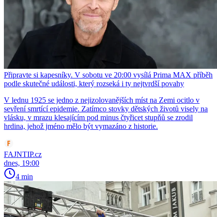
Připravte si kapesníky. V sobotu ve 20:00 vysílá Prima MAX příběh
podle skutečné události, který rozseká i ty nejtvrdší povahy
V lednu 1925 se jedno z nejizolovanějších míst na Zemi ocitlo v
sevření smrtící epidemie. Zatímco stovky dětských životů visely na
vlásku, v mrazu klesajícím pod minus čtyřicet stupňů se zrodil
hrdina, jehož jméno mělo být vymazáno z historie.
FAJNTIP.cz
dnes, 19:00
4 min