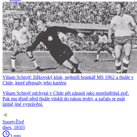
Viliam Schrojf: žižkovský kluk, nejlepší brankář MS 1962 a finále v
Chile, které přepsaly jeho kariéru
Viliam Schrojf odchytal v Chile pět zápasů jako neprůstřelná zeď.
Pak mu těsně před finále vtiskli do rukou trofej, a začalo se psát
úplně jiné vyprávění.
SportyŽivě
dnes, 18:03
3 min