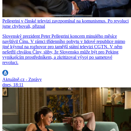
Pellegrini v čínské televizi zavzpomínal na komunismus. Po revoluci
jsme chybovali, přiznal
Slovenský prezident Peter Pellegrini koncem minulého měsíce
navštívil Čínu. V rámci třídenního pobytu v lidové republice mimo
jiné kývnul na rozhovor pro tamější státní televizi CGTN. V něm
nešetřil chválou Číny, sliby, že Slovensko může být pro Peking
vynikajícím prostředníkem, a zkritizoval vývoj po sametové
revoluci.
Aktuálně.cz - Zprávy
dnes, 18:11