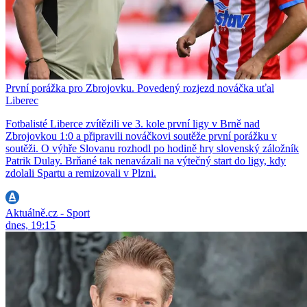
První porážka pro Zbrojovku. Povedený rozjezd nováčka uťal
Liberec
Fotbalisté Liberce zvítězili ve 3. kole první ligy v Brně nad
Zbrojovkou 1:0 a připravili nováčkovi soutěže první porážku v
soutěži. O výhře Slovanu rozhodl po hodině hry slovenský záložník
Patrik Dulay. Brňané tak nenavázali na výtečný start do ligy, kdy
zdolali Spartu a remizovali v Plzni.
Aktuálně.cz - Sport
dnes, 19:15