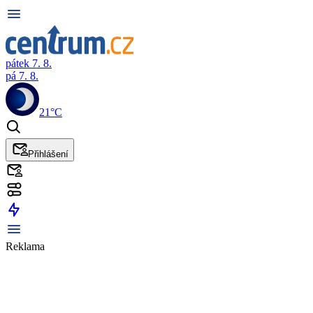
pátek 7. 8.
pá 7. 8.
21°C
Přihlášení
Reklama