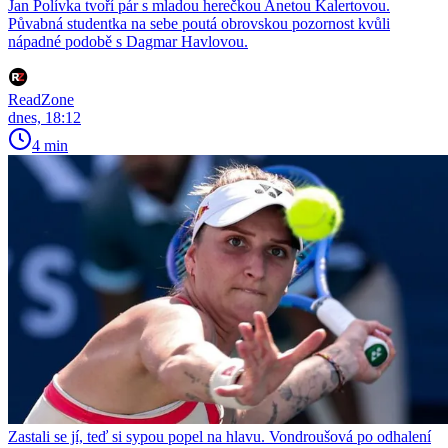
Jan Polívka tvoří pár s mladou herečkou Anetou Kalertovou.
Půvabná studentka na sebe poutá obrovskou pozornost kvůli
nápadné podobě s Dagmar Havlovou.
ReadZone
dnes, 18:12
4 min
Zastali se jí, teď si sypou popel na hlavu. Vondroušová po odhalení