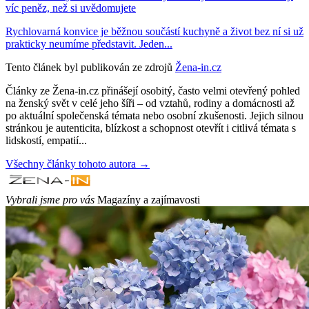
víc peněz, než si uvědomujete
Rychlovarná konvice je běžnou součástí kuchyně a život bez ní si už
prakticky neumíme představit. Jeden...
Tento článek byl publikován ze zdrojů
Žena-in.cz
Články ze Žena-in.cz přinášejí osobitý, často velmi otevřený pohled
na ženský svět v celé jeho šíři – od vztahů, rodiny a domácnosti až
po aktuální společenská témata nebo osobní zkušenosti. Jejich silnou
stránkou je autenticita, blízkost a schopnost otevřít i citlivá témata s
lidskostí, empatií...
Všechny články tohoto autora →
Vybrali jsme pro vás
Magazíny a zajímavosti