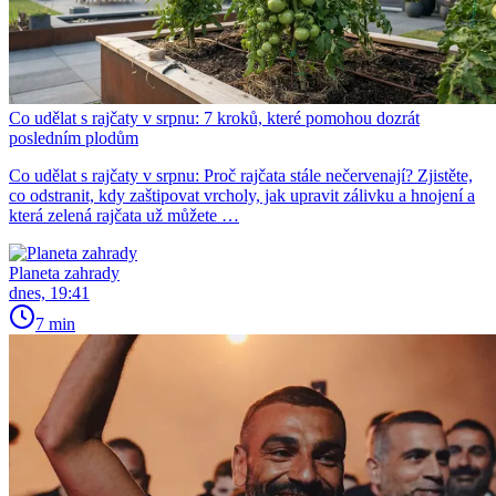
Co udělat s rajčaty v srpnu: 7 kroků, které pomohou dozrát
posledním plodům
Co udělat s rajčaty v srpnu: Proč rajčata stále nečervenají? Zjistěte,
co odstranit, kdy zaštipovat vrcholy, jak upravit zálivku a hnojení a
která zelená rajčata už můžete …
Planeta zahrady
dnes, 19:41
7 min