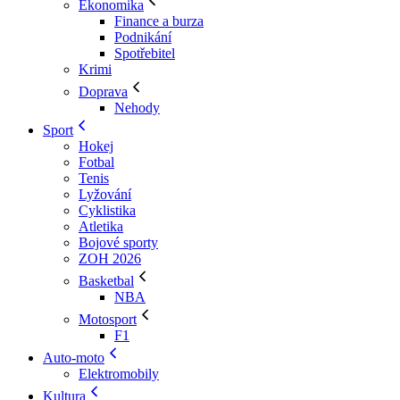
Ekonomika
Finance a burza
Podnikání
Spotřebitel
Krimi
Doprava
Nehody
Sport
Hokej
Fotbal
Tenis
Lyžování
Cyklistika
Atletika
Bojové sporty
ZOH 2026
Basketbal
NBA
Motosport
F1
Auto-moto
Elektromobily
Kultura