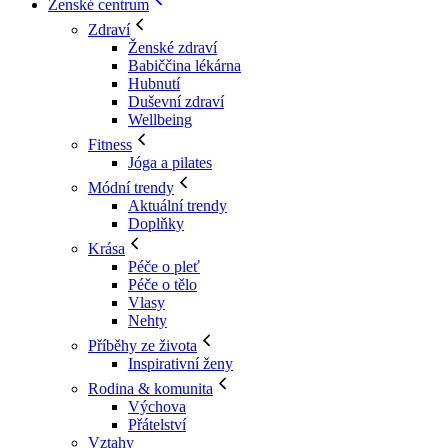
Ženské centrum
Zdraví
Ženské zdraví
Babiččina lékárna
Hubnutí
Duševní zdraví
Wellbeing
Fitness
Jóga a pilates
Módní trendy
Aktuální trendy
Doplňky
Krása
Péče o pleť
Péče o tělo
Vlasy
Nehty
Příběhy ze života
Inspirativní ženy
Rodina & komunita
Výchova
Přátelství
Vztahy