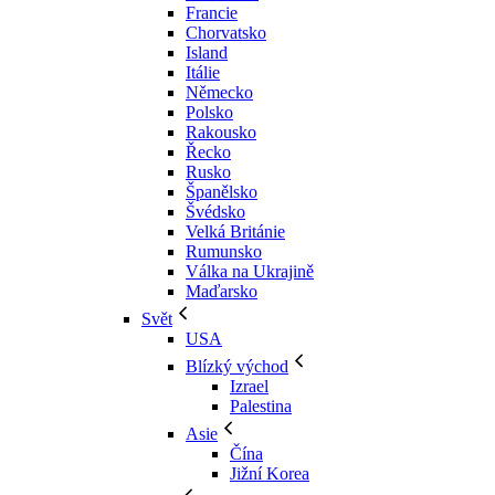
Francie
Chorvatsko
Island
Itálie
Německo
Polsko
Rakousko
Řecko
Rusko
Španělsko
Švédsko
Velká Británie
Rumunsko
Válka na Ukrajině
Maďarsko
Svět
USA
Blízký východ
Izrael
Palestina
Asie
Čína
Jižní Korea