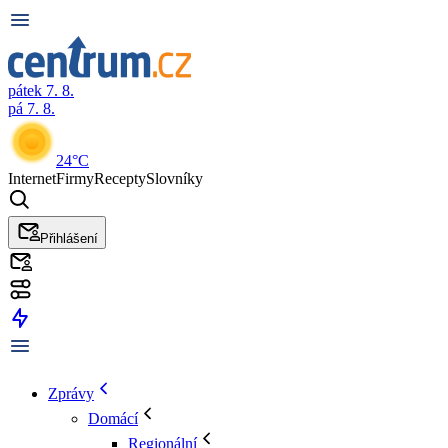
pátek 7. 8.
pá 7. 8.
24°C
Internet
Firmy
Recepty
Slovníky
Přihlášení
Zprávy
Domácí
Regionální