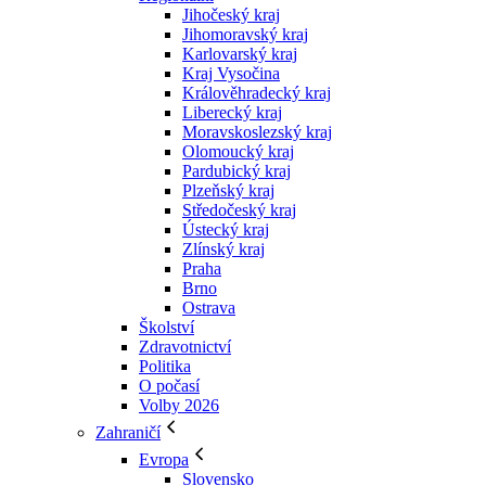
Jihočeský kraj
Jihomoravský kraj
Karlovarský kraj
Kraj Vysočina
Králověhradecký kraj
Liberecký kraj
Moravskoslezský kraj
Olomoucký kraj
Pardubický kraj
Plzeňský kraj
Středočeský kraj
Ústecký kraj
Zlínský kraj
Praha
Brno
Ostrava
Školství
Zdravotnictví
Politika
O počasí
Volby 2026
Zahraničí
Evropa
Slovensko