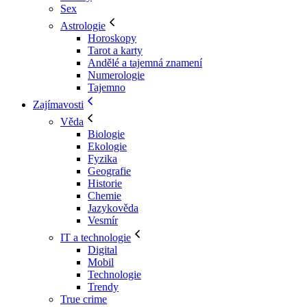
Sex
Astrologie
Horoskopy
Tarot a karty
Andělé a tajemná znamení
Numerologie
Tajemno
Zajímavosti
Věda
Biologie
Ekologie
Fyzika
Geografie
Historie
Chemie
Jazykověda
Vesmír
IT a technologie
Digital
Mobil
Technologie
Trendy
True crime