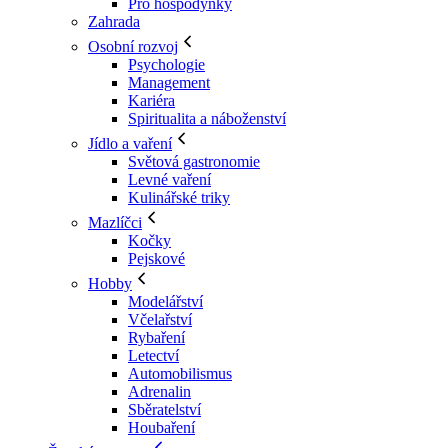
Pro hospodyňky
Zahrada
Osobní rozvoj
Psychologie
Management
Kariéra
Spiritualita a náboženství
Jídlo a vaření
Světová gastronomie
Levné vaření
Kulinářské triky
Mazlíčci
Kočky
Pejskové
Hobby
Modelářství
Včelařství
Rybaření
Letectví
Automobilismus
Adrenalin
Sběratelství
Houbaření