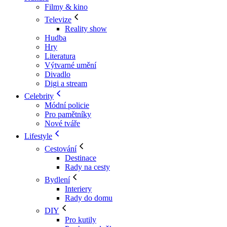
Filmy & kino
Televize
Reality show
Hudba
Hry
Literatura
Výtvarné umění
Divadlo
Digi a stream
Celebrity
Módní policie
Pro pamětníky
Nové tváře
Lifestyle
Cestování
Destinace
Rady na cesty
Bydlení
Interiery
Rady do domu
DIY
Pro kutily