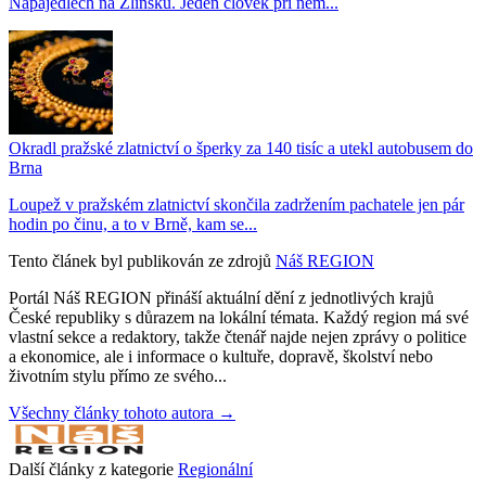
Napajedlech na Zlínsku. Jeden člověk při něm...
Okradl pražské zlatnictví o šperky za 140 tisíc a utekl autobusem do
Brna
Loupež v pražském zlatnictví skončila zadržením pachatele jen pár
hodin po činu, a to v Brně, kam se...
Tento článek byl publikován ze zdrojů
Náš REGION
Portál Náš REGION přináší aktuální dění z jednotlivých krajů
České republiky s důrazem na lokální témata. Každý region má své
vlastní sekce a redaktory, takže čtenář najde nejen zprávy o politice
a ekonomice, ale i informace o kultuře, dopravě, školství nebo
životním stylu přímo ze svého...
Všechny články tohoto autora →
Další články z kategorie
Regionální