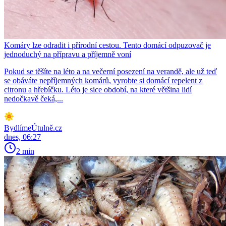
Komáry lze odradit i přírodní cestou. Tento domácí odpuzovač je
jednoduchý na přípravu a příjemně voní
Pokud se těšíte na léto a na večerní posezení na verandě, ale už teď
se obáváte nepříjemných komárů, vyrobte si domácí repelent z
citronu a hřebíčku. Léto je sice období, na které většina lidí
nedočkavě čeká,...
BydlímeÚtulně.cz
dnes, 06:27
2 min