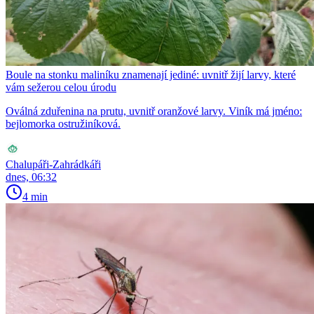
Boule na stonku maliníku znamenají jediné: uvnitř žijí larvy, které
vám sežerou celou úrodu
Oválná zduřenina na prutu, uvnitř oranžové larvy. Viník má jméno:
bejlomorka ostružiníková.
Chalupáři-Zahrádkáři
dnes, 06:32
4 min