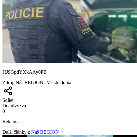
HJ9GpdYXkAAy0PE
Zdroj
:
Náš REGION | Všude doma
Sdílet
Denní
výzva
0
Reklama
Další články z
Náš REGION