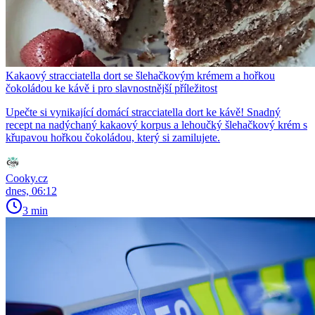
Kakaový stracciatella dort se šlehačkovým krémem a hořkou
čokoládou ke kávě i pro slavnostnější příležitost
Upečte si vynikající domácí stracciatella dort ke kávě! Snadný
recept na nadýchaný kakaový korpus a lehoučký šlehačkový krém s
křupavou hořkou čokoládou, který si zamilujete.
Cooky.cz
dnes, 06:12
3 min