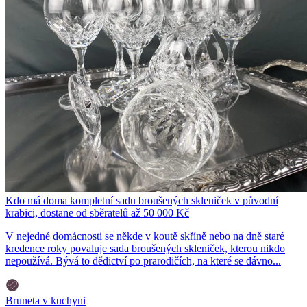
Kdo má doma kompletní sadu broušených skleniček v původní
krabici, dostane od sběratelů až 50 000 Kč
V nejedné domácnosti se někde v koutě skříně nebo na dně staré
kredence roky povaluje sada broušených skleniček, kterou nikdo
nepoužívá. Bývá to dědictví po prarodičích, na které se dávno...
Bruneta v kuchyni