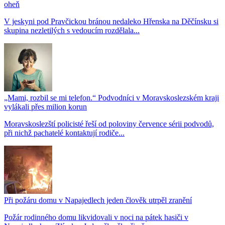
oheň
V jeskyni pod Pravčickou bránou nedaleko Hřenska na Děčínsku si
skupina nezletilých s vedoucím rozdělala...
„Mami, rozbil se mi telefon.“ Podvodníci v Moravskoslezském kraji
vylákali přes milion korun
Moravskoslezští policisté řeší od poloviny července sérii podvodů,
při nichž pachatelé kontaktují rodiče...
Při požáru domu v Napajedlech jeden člověk utrpěl zranění
Požár rodinného domu likvidovali v noci na pátek hasiči v