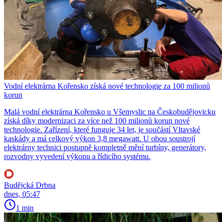
Vodní elektrárna Kořensko získá nové technologie za 100 milionů
korun
Malá vodní elektrárna Kořensko u Všemyslic na Českobudějovicku
získá díky modernizaci za více než 100 milionů korun nové
technologie. Zařízení, které funguje 34 let, je součástí Vltavské
kaskády a má celkový výkon 3,8 megawatt. U obou soustrojí
elektrárny technici postupně kompletně mění turbíny, generátory,
rozvodny vyvedení výkonu a řídicího systému.
Budějcká Drbna
dnes, 05:47
1 min