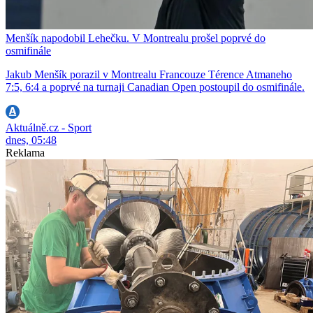
Menšík napodobil Lehečku. V Montrealu prošel poprvé do
osmifinále
Jakub Menšík porazil v Montrealu Francouze Térence Atmaneho
7:5, 6:4 a poprvé na turnaji Canadian Open postoupil do osmifinále.
Aktuálně.cz - Sport
dnes, 05:48
Reklama