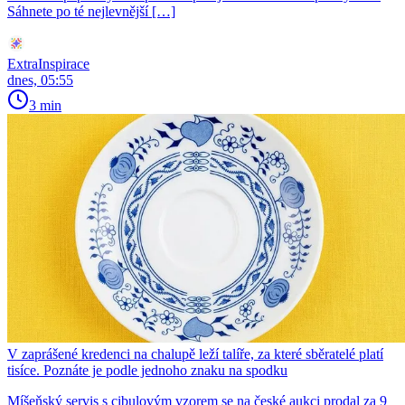
Sáhnete po té nejlevnější […]
ExtraInspirace
dnes, 05:55
3 min
V zaprášené kredenci na chalupě leží talíře, za které sběratelé platí
tisíce. Poznáte je podle jednoho znaku na spodku
Míšeňský servis s cibulovým vzorem se na české aukci prodal za 9