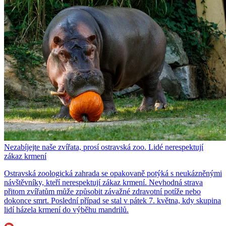
Nezabíjejte naše zvířata, prosí ostravská zoo. Lidé nerespektují
zákaz krmení
Ostravská zoologická zahrada se opakovaně potýká s neukázněnými
návštěvníky, kteří nerespektují zákaz krmení. Nevhodná strava
přitom zvířatům může způsobit závažné zdravotní potíže nebo
dokonce smrt. Poslední případ se stal v pátek 7. května, kdy skupina
lidí házela krmení do výběhu mandrilů.