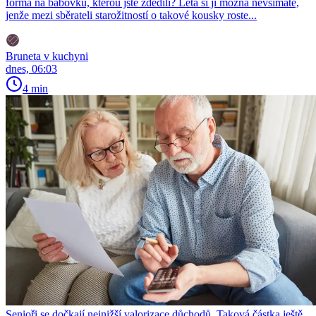
forma na bábovku, kterou jste zdědili? Léta si jí možná nevšímáte,
jenže mezi sběrateli starožitností o takové kousky roste...
Bruneta v kuchyni
dnes, 06:03
4 min
Senioři se dočkají nejnižší valorizace důchodů. Taková částka ještě