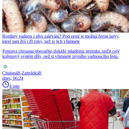
Rostliny vadnou i přes zalévání? Pod zemí je možná žerou larvy,
které tam žijí i tři roky, než si jich všimnete
Ponrava chrousta obecného dokáže mladému stromku zničit celý
kořenový systém dřív, než si všimnete prvního vadnoucího listu.
Chalupáři-Zahrádkáři
dnes, 06:24
4 min