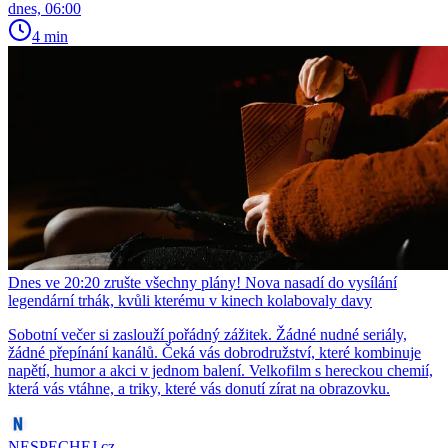
dnes, 06:00
4 min
Dnes ve 20:20 zrušte všechny plány! Nova nasadí do vysílání
legendární trhák, kvůli kterému v kinech kolabovaly davy
Sobotní večer si zaslouží pořádný zážitek. Žádné nudné seriály,
žádné přepínání kanálů. Čeká vás dobrodružství, které kombinuje
napětí, humor a akci v jednom balení. Velkofilm s hereckou chemií,
která vás vtáhne, a triky, které vás donutí zírat na obrazovku.
NESPECHEJ.cz