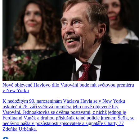
Nově objevené Havlovo dílo Varování bude mít světovou premiéru
v New Yorku
K nedožitým 90. narozeninám Václava Havla se v New Yorku
uskuteční 26. září světová premiéra jeho nově objevené hry
Varování. Jednoaktovka se dvěma postavami, z nichž jednou je
Ferdinand Vaněk a druhou příslušník tajné policie jménem Šeřík, se
nedávno našla v pozůstalosti spisovatele a signatáře Charty 77
Zdeňka Urbánka.