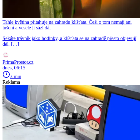
Tahle květina přitahuje na zahradu klíšťata. Češi o tom nemají ani
tušení a vesele ji sází dál
Sekáte trávník jako hodinky, a klíšťata se na zahradě přesto objevují
dál. […]
PrimaProstor.cz
dnes, 06:15
3 min
Reklama