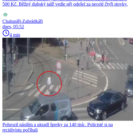
500 Kč. Běžný dubský talíř vedle něj odešel za necelé čtyři stovky.
Chalupáři-Zahrádkáři
dnes, 05:52
4 min
Pohrozil násilím a ukradl šperky za 140 tisíc. Policisté si na
recidivistu počíhali