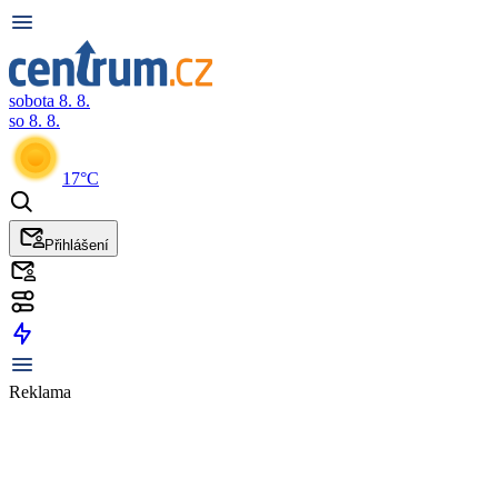
sobota 8. 8.
so 8. 8.
17°C
Přihlášení
Reklama