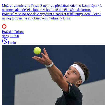
Muž ve zlatnictví v Praze 8 nejprve předstíral zájem o koupi šperků,
nakonec ale odešel s lupem v hodnotě téměř 140 tisíc korun.
Policistům se ho podařilo vypátrat a zadržet ještě tentýž den. Čekali
na něj totiž už na autobusovém nádraží v Brně.
Pražská Drbna
dnes, 05:50
1 min