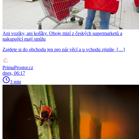
Ani vozíky, ani košíky. Oboje mizí z českých supermarketů a
nakupující mají smůlu
Zajdete si do obchodu jen pro pár věcí a u vchodu zjistíte, […]
PrimaProstor.cz
dnes, 06:17
3 min