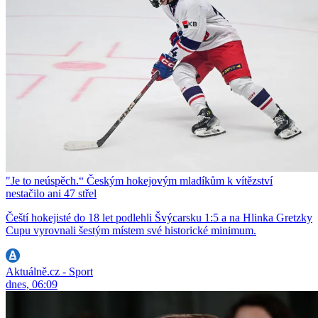
"Je to neúspěch.“ Českým hokejovým mladíkům k vítězství
nestačilo ani 47 střel
Čeští hokejisté do 18 let podlehli Švýcarsku 1:5 a na Hlinka Gretzky
Cupu vyrovnali šestým místem své historické minimum.
Aktuálně.cz - Sport
dnes, 06:09