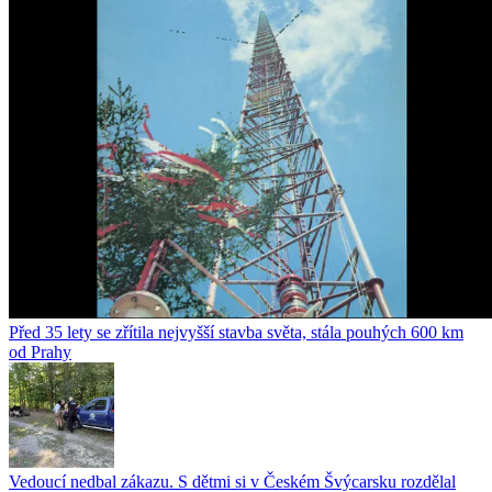
Před 35 lety se zřítila nejvyšší stavba světa, stála pouhých 600 km
od Prahy
Vedoucí nedbal zákazu. S dětmi si v Českém Švýcarsku rozdělal