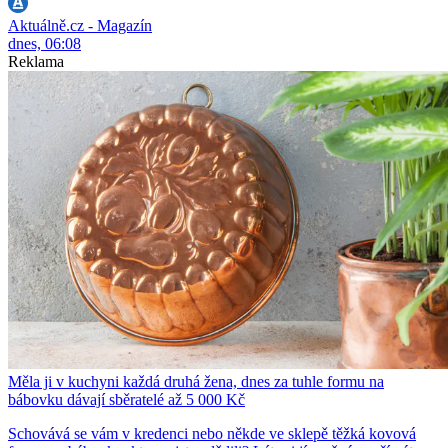
Aktuálně.cz - Magazín
dnes, 06:08
Reklama
Měla ji v kuchyni každá druhá žena, dnes za tuhle formu na
bábovku dávají sběratelé až 5 000 Kč
Schovává se vám v kredenci nebo někde ve sklepě těžká kovová