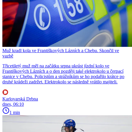
Muž kradl kola ve Františkových Lázních a Chebu. Skončil ve
vazbě
Třicetiletý muž měl na začátku srpna ukrást jízdní kolo ve
Františkových Lázních a o den později také elektrokolo u čerpací
stanice v Chebu. Policistům a strážníkům se ho podařilo krátce po
druhé krádeži zadržet. Elektrokolo se následně vrátilo majiteli.
Karlovarská Drbna
dnes, 06:10
1 min