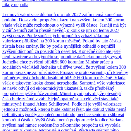
nikdy nepadla
Lednová valorizace důchodů pro rok 2027 zatím nemá konečnou
podobu. Dosavadní propočty ukazují na zvýšení kolem 300 korun,
vláda však může rozhodnout o výrazně vyšší částce. Jasněji má být
v září.Senioři zatím přesně nevědí, o kolik se jim od ledna 2027
zvýší penze. Podle současných propočtů vychází zákonná
valorizace přibližně na 300 korun měsíčně. Pokud by tato částka
zůstala beze změny, šlo by podle nynějších odhadů o nejnižší
zvýšení důchodů za posledních deset let. Konečné číslo ale ještě
není uzavřené a do výpočtu se promítne další ekonomický vývoj.
Juchelka chce zvýšení přiblížit 600 korunám Ministr práce a
sociálních věcí Aleš Juchelka už dříve uvedl, že zvýšení kolem 300
korun považuje za příliš nízké. Prosazuje proto variantu, při které by
průměrný růst důchodů dosáhl přibližně 600 korun měsíčně. Vláda
však o takovém kroku dosud nerozhodla. Samotná výše valorizace
se navíc odvíjí od ekonomických ukazatelů, takže předběžný
propočet se ještě může změnit. Ministr nyní potvrdil, že přesnější
číslo bude známé v září. Stejně opatrně se k celé věci staví také
ministryně financí Alena Schillerová. Podle ní je vyšší valorizace
jednou z možností, kterou bude kabinet řešit, ale dokud vláda nemá
definitivní výpočty a společnou dohodu, nechce seniorům slibovat
konkrétní částku. Vyšší částka nemá podporu celé koalice Varianta
zvýšení nad rámec současného zákonného propočtu už vyvolala
spor uvnitř koalice. Motoristé ji odmítají. Předseda sněmovního