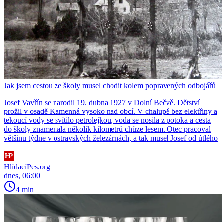
Jak jsem cestou ze školy musel chodit kolem popravených odbojářů
Josef Vavřín se narodil 19. dubna 1927 v Dolní Bečvě. Dětství
prožil v osadě Kamenná vysoko nad obcí. V chalupě bez elektřiny a
tekoucí vody se svítilo petrolejkou, voda se nosila z potoka a cesta
do školy znamenala několik kilometrů chůze lesem. Otec pracoval
většinu týdne v ostravských železárnách, a tak musel Josef od útlého
HlídacíPes.org
dnes, 06:00
4 min