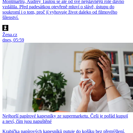
Montmartru, Audrey Tautou se ale od své nejslavnější role dávno
vzdálila. Před padesátkou otevřeně mluví o slávě, ústupu do
soukromí i o tom, proč jí vyhovuje život daleko od filmového
šílenství.
Žena.cz
dnes, 05:59
Nejhorší papírové kapesníky ze supermarketu. Češi je pořád kupují
a neví, čím jsou napuštěné
Krabička papírových kapesníků putuje do košíku bez přemýšlení.