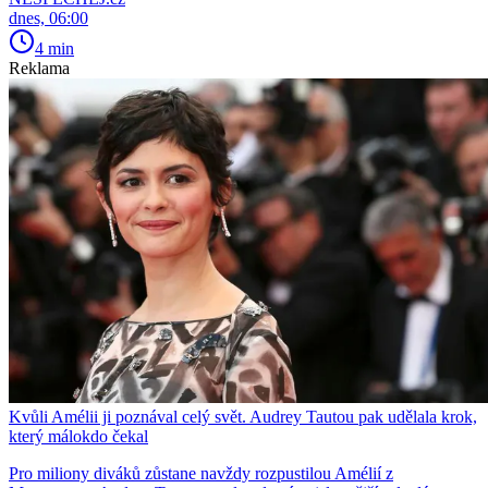
dnes, 06:00
4 min
Reklama
Kvůli Amélii ji poznával celý svět. Audrey Tautou pak udělala krok,
který málokdo čekal
Pro miliony diváků zůstane navždy rozpustilou Amélií z