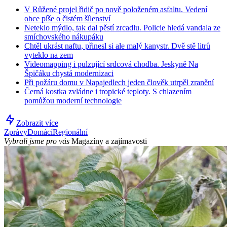
V Růžené projel řidič po nově položeném asfaltu. Vedení
obce píše o čistém šílenství
Neteklo mýdlo, tak dal pěstí zrcadlu. Policie hledá vandala ze
smíchovského nákupáku
Chtěl ukrást naftu, přinesl si ale malý kanystr. Dvě stě litrů
vyteklo na zem
Videomapping i pulzující srdcová chodba. Jeskyně Na
Špičáku chystá modernizaci
Při požáru domu v Napajedlech jeden člověk utrpěl zranění
Černá kostka zvládne i tropické teploty. S chlazením
pomůžou moderní technologie
Zobrazit více
Zprávy
Domácí
Regionální
Vybrali jsme pro vás
Magazíny a zajímavosti