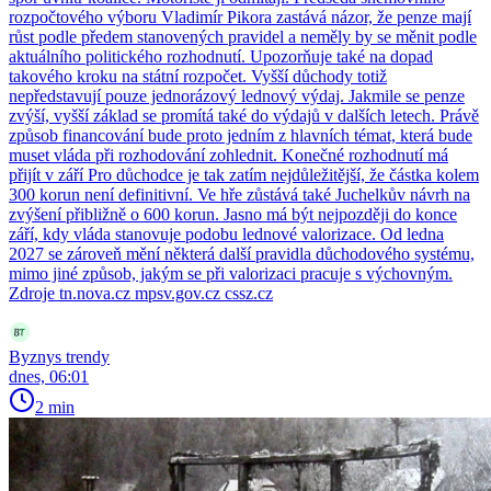
rozpočtového výboru Vladimír Pikora zastává názor, že penze mají
růst podle předem stanovených pravidel a neměly by se měnit podle
aktuálního politického rozhodnutí. Upozorňuje také na dopad
takového kroku na státní rozpočet. Vyšší důchody totiž
nepředstavují pouze jednorázový lednový výdaj. Jakmile se penze
zvýší, vyšší základ se promítá také do výdajů v dalších letech. Právě
způsob financování bude proto jedním z hlavních témat, která bude
muset vláda při rozhodování zohlednit. Konečné rozhodnutí má
přijít v září Pro důchodce je tak zatím nejdůležitější, že částka kolem
300 korun není definitivní. Ve hře zůstává také Juchelkův návrh na
zvýšení přibližně o 600 korun. Jasno má být nejpozději do konce
září, kdy vláda stanovuje podobu lednové valorizace. Od ledna
2027 se zároveň mění některá další pravidla důchodového systému,
mimo jiné způsob, jakým se při valorizaci pracuje s výchovným.
Zdroje tn.nova.cz mpsv.gov.cz cssz.cz
Byznys trendy
dnes, 06:01
2 min