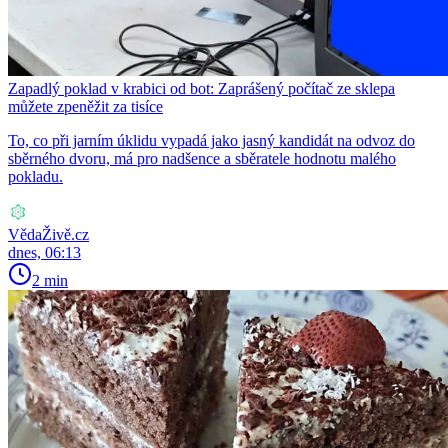
Zapadlý poklad v krabici od bot: Zaprášený počítač ze sklepa
můžete zpeněžit za tisíce
To, co při jarním úklidu vypadá jako jasný kandidát na odvoz do
sběrného dvoru, má pro nadšence a sběratele hodnotu malého
pokladu.
VědaŽivě.cz
dnes, 06:13
2 min