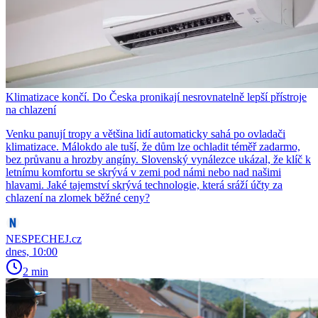
Klimatizace končí. Do Česka pronikají nesrovnatelně lepší přístroje
na chlazení
Venku panují tropy a většina lidí automaticky sahá po ovladači
klimatizace. Málokdo ale tuší, že dům lze ochladit téměř zadarmo,
bez průvanu a hrozby angíny. Slovenský vynálezce ukázal, že klíč k
letnímu komfortu se skrývá v zemi pod námi nebo nad našimi
hlavami. Jaké tajemství skrývá technologie, která sráží účty za
chlazení na zlomek běžné ceny?
NESPECHEJ.cz
dnes, 10:00
2 min