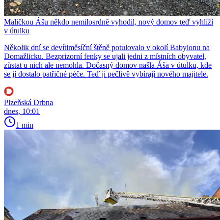
Maličkou Ášu někdo nemilosrdně vyhodil, nový domov teď vyhlíží
v útulku
Několik dní se devítiměsíční štěně potulovalo v okolí Babylonu na
Domažlicku. Bezprizorní fenky se ujali jedni z místních obyvatel,
zůstat u nich ale nemohla. Dočasný domov našla Áša v útulku, kde
se jí dostalo patřičné péče. Teď jí pečlivě vybírají nového majitele.
Plzeňská Drbna
dnes, 10:01
1 min