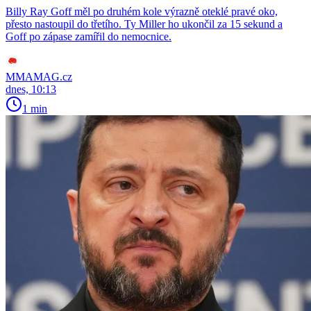
Billy Ray Goff měl po druhém kole výrazně oteklé pravé oko,
přesto nastoupil do třetího. Ty Miller ho ukončil za 15 sekund a
Goff po zápase zamířil do nemocnice.
MMAMAG.cz
dnes, 10:13
1 min