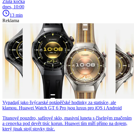
Žlutá kočka
dnes, 10:00
13 min
Reklama
Vypadají jako švýcarské potápěčské hodinky za statisíce, ale
klamou. Huawei Watch GT 6 Pro jsou luxus pro iOS i Android
Titanové pouzdro, safírové sklo, masivní luneta s číselným značením
a cenovka pod devět tisíc korun. Huawei tím míří přímo na dojem,
který jinak stojí stovky tisíc.