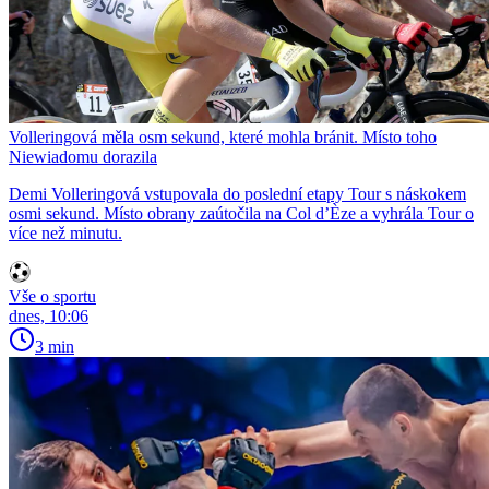
Volleringová měla osm sekund, které mohla bránit. Místo toho
Niewiadomu dorazila
Demi Volleringová vstupovala do poslední etapy Tour s náskokem
osmi sekund. Místo obrany zaútočila na Col d’Èze a vyhrála Tour o
více než minutu.
Vše o sportu
dnes, 10:06
3 min