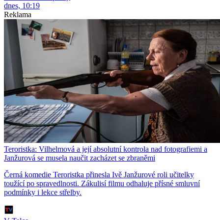
dnes, 10:19
Reklama
Teroristka: Vilhelmová a její absolutní kontrola nad fotografiemi a
Janžurová se musela naučit zacházet se zbraněmi
Černá komedie Teroristka přinesla Ivě Janžurové roli učitelky
toužící po spravedlnosti. Zákulisí filmu odhaluje přísné smluvní
podmínky i lekce střelby.