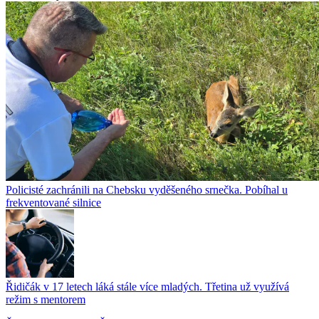
Policisté zachránili na Chebsku vyděšeného srnečka. Pobíhal u
frekventované silnice
Řidičák v 17 letech láká stále více mladých. Třetina už využívá
režim s mentorem