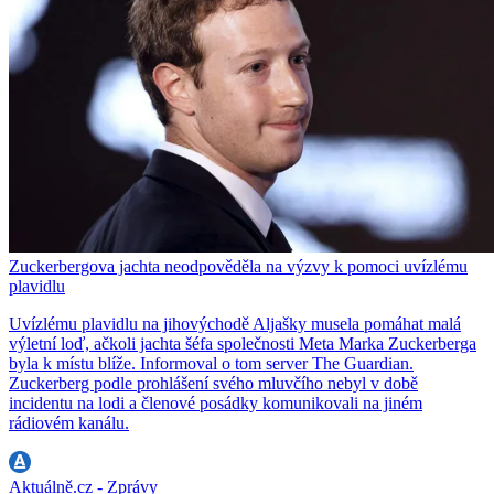
Zuckerbergova jachta neodpověděla na výzvy k pomoci uvízlému
plavidlu
Uvízlému plavidlu na jihovýchodě Aljašky musela pomáhat malá
výletní loď, ačkoli jachta šéfa společnosti Meta Marka Zuckerberga
byla k místu blíže. Informoval o tom server The Guardian.
Zuckerberg podle prohlášení svého mluvčího nebyl v době
incidentu na lodi a členové posádky komunikovali na jiném
rádiovém kanálu.
Aktuálně.cz - Zprávy