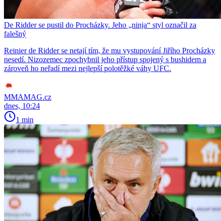
De Ridder se pustil do Procházky. Jeho „ninja“ styl označil za
falešný
Reinier de Ridder se netají tím, že mu vystupování Jiřího Procházky
nesedí. Nizozemec zpochybnil jeho přístup spojený s bushidem a
zároveň ho neřadí mezi nejlepší polotěžké váhy UFC.
MMAMAG.cz
dnes, 10:24
1 min