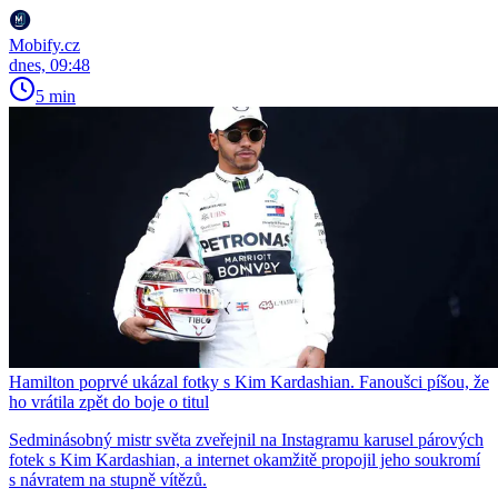
Mobify.cz
dnes, 09:48
5 min
Hamilton poprvé ukázal fotky s Kim Kardashian. Fanoušci píšou, že
ho vrátila zpět do boje o titul
Sedminásobný mistr světa zveřejnil na Instagramu karusel párových
fotek s Kim Kardashian, a internet okamžitě propojil jeho soukromí
s návratem na stupně vítězů.