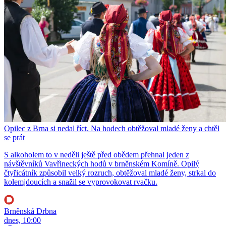
Opilec z Brna si nedal říct. Na hodech obtěžoval mladé ženy a chtěl
se prát
S alkoholem to v neděli ještě před obědem přehnal jeden z
návštěvníků Vavřineckých hodů v brněnském Komíně. Opilý
čtyřicátník způsobil velký rozruch, obtěžoval mladé ženy, strkal do
kolemjdoucích a snažil se vyprovokovat rvačku.
Brněnská Drbna
dnes, 10:00