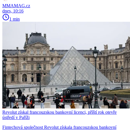
MMAMAG.cz
dnes, 10:16
1 min
Revolut získal francouzskou bankovní licenci, příští rok otevře
ústředí v Paříži
Fintechová společnost Revolut získala francouzskou bankovní