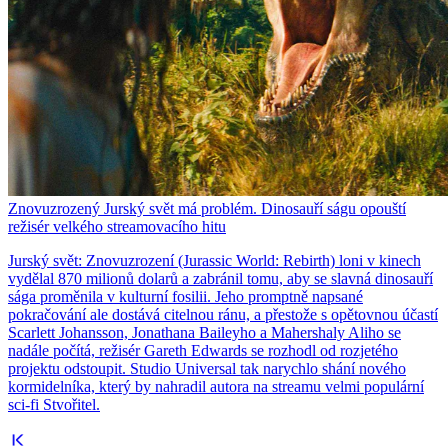
Znovuzrozený Jurský svět má problém. Dinosauří ságu opouští
režisér velkého streamovacího hitu
Jurský svět: Znovuzrození (Jurassic World: Rebirth) loni v kinech
vydělal 870 milionů dolarů a zabránil tomu, aby se slavná dinosauří
sága proměnila v kulturní fosilii. Jeho promptně napsané
pokračování ale dostává citelnou ránu, a přestože s opětovnou účastí
Scarlett Johansson, Jonathana Baileyho a Mahershaly Aliho se
nadále počítá, režisér Gareth Edwards se rozhodl od rozjetého
projektu odstoupit. Studio Universal tak narychlo shání nového
kormidelníka, který by nahradil autora na streamu velmi populární
sci-fi Stvořitel.