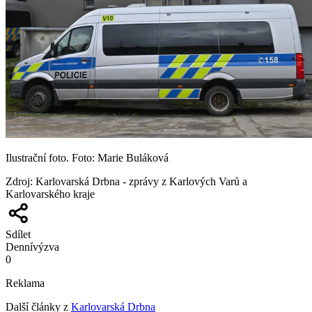
Ilustrační foto. Foto: Marie Buláková
Zdroj
:
Karlovarská Drbna - zprávy z Karlových Varů a
Karlovarského kraje
Sdílet
Denní
výzva
0
Reklama
Další články z
Karlovarská Drbna