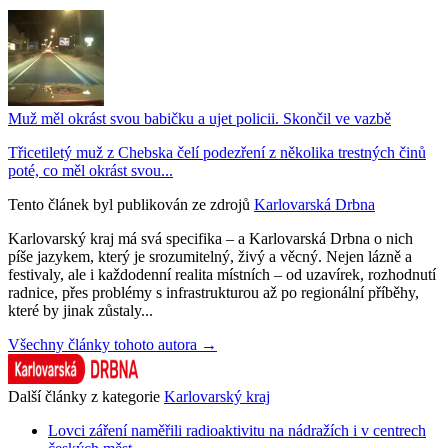
Muž měl okrást svou babičku a ujet policii. Skončil ve vazbě
Třicetiletý muž z Chebska čelí podezření z několika trestných činů
poté, co měl okrást svou...
Tento článek byl publikován ze zdrojů
Karlovarská Drbna
Karlovarský kraj má svá specifika – a Karlovarská Drbna o nich
píše jazykem, který je srozumitelný, živý a věcný. Nejen lázně a
festivaly, ale i každodenní realita místních – od uzavírek, rozhodnutí
radnice, přes problémy s infrastrukturou až po regionální příběhy,
které by jinak zůstaly...
Všechny články tohoto autora →
Další články z kategorie
Karlovarský kraj
Lovci záření naměřili radioaktivitu na nádražích i v centrech