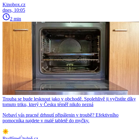
Kinobox.cz
dnes, 10:05
2 min
Trouba se bude lesknout jako v obchodě. Spolehlivě ji vyčistíte díky
tomuto triku, který v Česku téměř nikdo nezná
Nebaví vás pracné drhnutí připálenin v troubě? Efektivního
pomocníka najdete v malé tabletě do myčky.
BydlímeÚtulně.cz