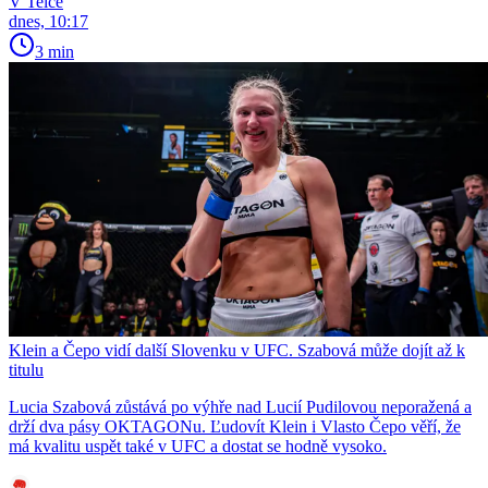
V Telce
dnes, 10:17
3 min
Klein a Čepo vidí další Slovenku v UFC. Szabová může dojít až k
titulu
Lucia Szabová zůstává po výhře nad Lucií Pudilovou neporažená a
drží dva pásy OKTAGONu. Ľudovít Klein i Vlasto Čepo věří, že
má kvalitu uspět také v UFC a dostat se hodně vysoko.