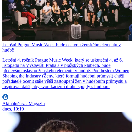
Letošní Prague Music Week bude oslavou ženského elementu v
hudbě
Letošní 4. ročník Prague Music Week, který se uskuteční 4. až 6.
listopadu na Výstavišti Praha a v pražských klubech, bude
především oslavou ženského elementu v hudbě. Pod heslem Women
Shaping the Industry (Ženy, které formují hudební průmysl) chtějí
pořadatelé ocenit stále větší zastoupení žen v hudebním průmyslu a
inspirovat další, aby svou kariérní dráhu spojily s hudbou.
Aktuálně.cz - Magazín
dnes, 10:19