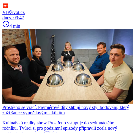
VIPživot.cz
dnes, 09:47
4 min
Prostřeno se vrací. Premiérové díly slibují nový styl bodování, který
ztíží šance vypočítavým taktikům
Kulinářská reality show Prostřeno vstupuje do sedmnáctého
ročníku. Tvůrci si pro podzimní epizody připravili zcela nový