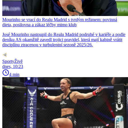
Mourinho se vrací do Realu Madrid s tvrdým režimem: povinná
dieta, posilovna a zákaz léčby mimo klub
José Mourinho nastoupil do Realu Madrid podruhé v kariéře a podle
deníku AS okamžitě zavedl trojici pravidel, která mají kabině vrátit
disciplínu ztracenou v turbulentní sezoně 2025/26.
SportyŽivě
dnes, 10:23
4 min