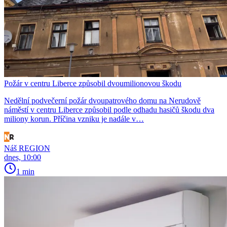
Požár v centru Liberce způsobil dvoumilionovou škodu
Nedělní podvečerní požár dvoupatrového domu na Nerudově
náměstí v centru Liberce způsobil podle odhadu hasičů škodu dva
miliony korun. Příčina vzniku je nadále v…
Náš REGION
dnes, 10:00
1 min