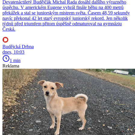
Devatenáctiletý Budějčák Michal Rada dosáhl dalšího výrazného
úspěchu. V americkém Eugene vyhrál finále běhu na 400 metrů
překážek a stal se juniorským mistrem světa. Časem 48,59 sekundy
navíc překonal 42 let starý evropský juniorský rekord. Jen několik
týdnů před triumfem přitom úspěšně odmaturoval na gymnáziu
Česká.
Budějcká Drbna
dnes, 10:03
1 min
Reklama