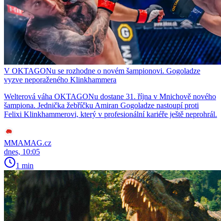
V OKTAGONu se rozhodne o novém šampionovi. Gogoladze
vyzve neporaženého Klinkhammera
Welterová váha OKTAGONu dostane 31. října v Mnichově nového
šampiona. Jednička žebříčku Amiran Gogoladze nastoupí proti
Felixi Klinkhammerovi, který v profesionální kariéře ještě neprohrál.
MMAMAG.cz
dnes, 10:05
1 min