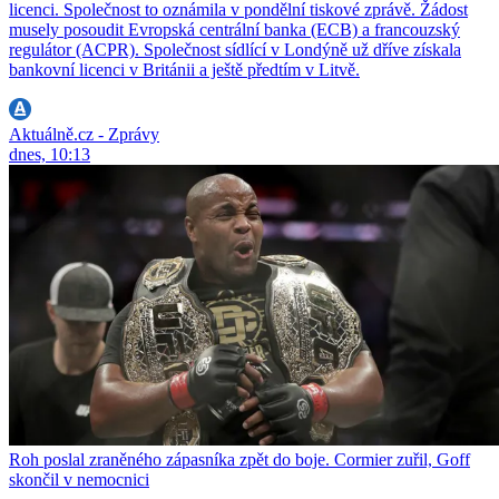
licenci. Společnost to oznámila v pondělní tiskové zprávě. Žádost
musely posoudit Evropská centrální banka (ECB) a francouzský
regulátor (ACPR). Společnost sídlící v Londýně už dříve získala
bankovní licenci v Británii a ještě předtím v Litvě.
Aktuálně.cz - Zprávy
dnes, 10:13
Roh poslal zraněného zápasníka zpět do boje. Cormier zuřil, Goff
skončil v nemocnici