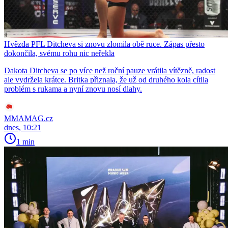
Hvězda PFL Ditcheva si znovu zlomila obě ruce. Zápas přesto
dokončila, svému rohu nic neřekla
Dakota Ditcheva se po více než roční pauze vrátila vítězně, radost
ale vydržela krátce. Britka přiznala, že už od druhého kola cítila
problém s rukama a nyní znovu nosí dlahy.
MMAMAG.cz
dnes, 10:21
1 min