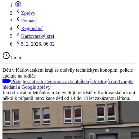
Zprávy
Domácí
Regionální
Karlovarský kraj
5. 2. 2026, 06:02
1 min
Děti v Karlovarském kraji se otrávily technickým konopím, policie
apeluje na rodiče
Přidejte si obsah Centrum.cz do oblíbených zdrojů pro Google
hledání a Google zprávy
Jen od začátku letošního roku evidují policisté v Karlovarském kraji
několik případů intoxikace dětí od 14 do 18 let zakázanou látkou.