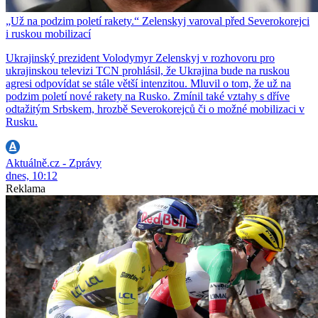
„Už na podzim poletí rakety.“ Zelenskyj varoval před Severokorejci
i ruskou mobilizací
Ukrajinský prezident Volodymyr Zelenskyj v rozhovoru pro
ukrajinskou televizi TCN prohlásil, že Ukrajina bude na ruskou
agresi odpovídat se stále větší intenzitou. Mluvil o tom, že už na
podzim poletí nové rakety na Rusko. Zmínil také vztahy s dříve
odtažitým Srbskem, hrozbě Severokorejců či o možné mobilizaci v
Rusku.
Aktuálně.cz - Zprávy
dnes, 10:12
Reklama