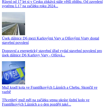
Řízení od 17 let si v Česku získává stále větší oblibu. Od zavedení
systému L17 na začátku roku 2024...
Úsek dálnice D6 mezi Karlovými Vary a Olšovými Vraty dostal
stavební povolení
Dopravní a energetický stavební úřad vydal stavební povolení pro
úsek dálnice D6 Karlovy Vary - Olšová...
Muž kradl kola ve Františkových Lázních a Chebu. Skončil ve
vazbě
Třicetiletý muž měl na začátku srpna ukrást jízdní kolo ve
Františkových Lázních a o den později také...