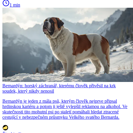
1 min
Bernardýn: horský záchranář, kterému člověk přivěsil na krk
soudek, který nikdy nenosil
Bernardýn je jeden z mála psů, kterým člověk nejprve připsal
hrdinskou kariéru a potom ji ještě vylepšil reklamou na alkohol. Ve
skutečnosti tito mohutní psi po staletí pomáhali hledat ztracené
cestující v nebezpečném průsmyku Velkého svatého Bernarda.