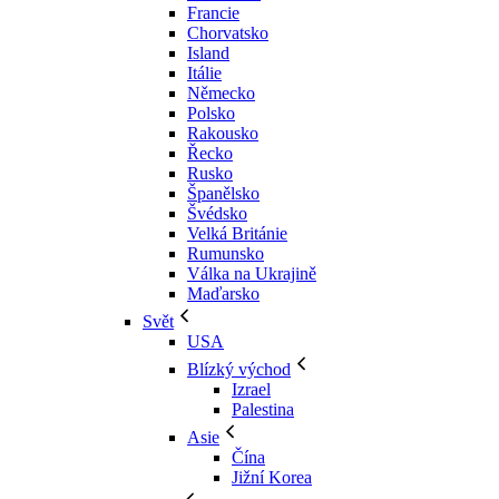
Francie
Chorvatsko
Island
Itálie
Německo
Polsko
Rakousko
Řecko
Rusko
Španělsko
Švédsko
Velká Británie
Rumunsko
Válka na Ukrajině
Maďarsko
Svět
USA
Blízký východ
Izrael
Palestina
Asie
Čína
Jižní Korea