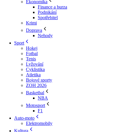
Ekonomika
Finance a burza
Podnikání
Spotřebitel
Krimi
Doprava
Nehody
Sport
Hokej
Fotbal
Tenis
Lyžování
Cyklistika
Atletika
Bojové sporty
ZOH 2026
Basketbal
NBA
Motosport
F1
Auto-moto
Elektromobily
Kultura