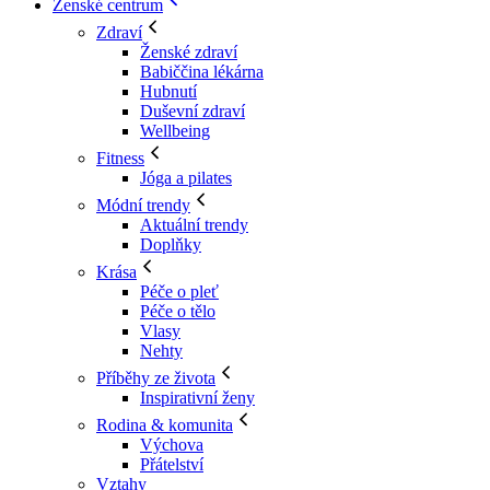
Ženské centrum
Zdraví
Ženské zdraví
Babiččina lékárna
Hubnutí
Duševní zdraví
Wellbeing
Fitness
Jóga a pilates
Módní trendy
Aktuální trendy
Doplňky
Krása
Péče o pleť
Péče o tělo
Vlasy
Nehty
Příběhy ze života
Inspirativní ženy
Rodina & komunita
Výchova
Přátelství
Vztahy