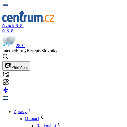
čtvrtek 6. 8.
čt 6. 8.
28°C
Internet
Firmy
Recepty
Slovníky
Přihlášení
Zprávy
Domácí
Regionální