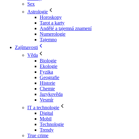
Sex
Astrologie
Horoskopy
Tarot a karty
Andělé a tajemná znamení
Numerologie
Tajemno
Zajímavosti
Věda
Biologie
Ekologie
Fyzika
Geografie
Historie
Chemie
Jazykověda
Vesmír
IT a technologie
Digital
Mobil
Technologie
Trendy
True crime