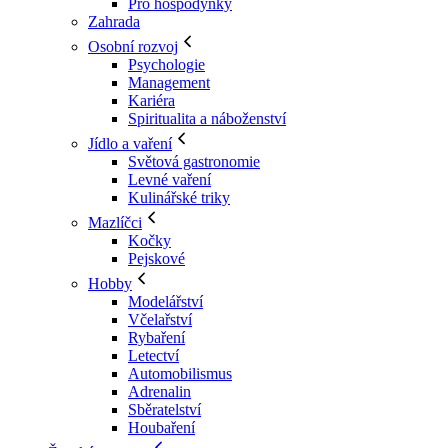
Pro hospodyňky
Zahrada
Osobní rozvoj
Psychologie
Management
Kariéra
Spiritualita a náboženství
Jídlo a vaření
Světová gastronomie
Levné vaření
Kulinářské triky
Mazlíčci
Kočky
Pejskové
Hobby
Modelářství
Včelařství
Rybaření
Letectví
Automobilismus
Adrenalin
Sběratelství
Houbaření