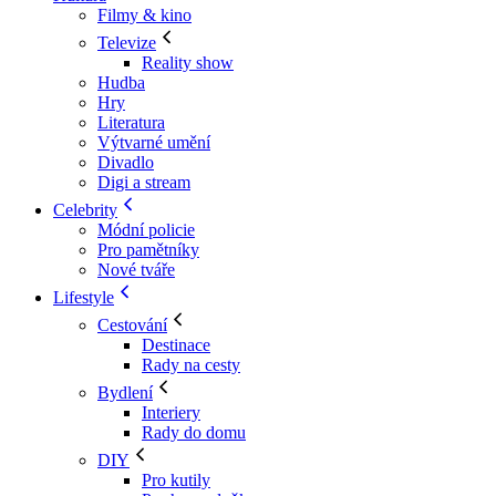
Filmy & kino
Televize
Reality show
Hudba
Hry
Literatura
Výtvarné umění
Divadlo
Digi a stream
Celebrity
Módní policie
Pro pamětníky
Nové tváře
Lifestyle
Cestování
Destinace
Rady na cesty
Bydlení
Interiery
Rady do domu
DIY
Pro kutily