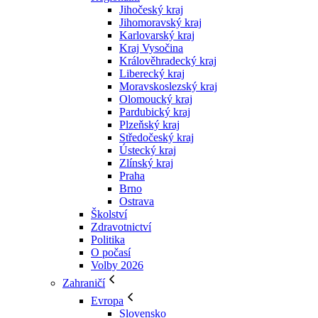
Jihočeský kraj
Jihomoravský kraj
Karlovarský kraj
Kraj Vysočina
Králověhradecký kraj
Liberecký kraj
Moravskoslezský kraj
Olomoucký kraj
Pardubický kraj
Plzeňský kraj
Středočeský kraj
Ústecký kraj
Zlínský kraj
Praha
Brno
Ostrava
Školství
Zdravotnictví
Politika
O počasí
Volby 2026
Zahraničí
Evropa
Slovensko