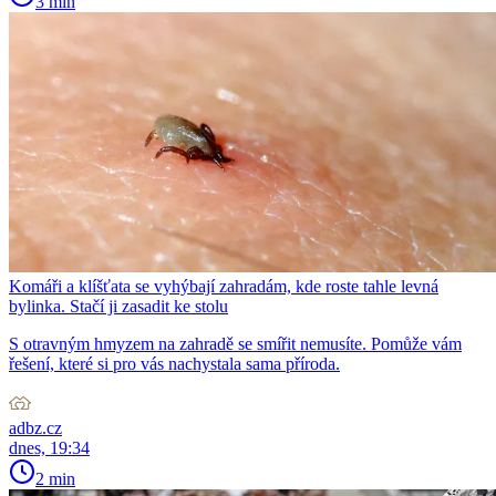
3 min
Komáři a klíšťata se vyhýbají zahradám, kde roste tahle levná
bylinka. Stačí ji zasadit ke stolu
S otravným hmyzem na zahradě se smířit nemusíte. Pomůže vám
řešení, které si pro vás nachystala sama příroda.
adbz.cz
dnes, 19:34
2 min