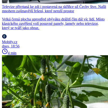
Televize přivrtaná ke zdi i postavená na skříňce už Čechy štve. Našli
mnohem zajímavější řešení, které neruší prostor
Velká černá plocha uprostřed obýváku dráždí čím dál víc lidí. Místo
klasického zavěšení volí posuvné panely, lamely nebo televizor,
který se tváří jako obraz.
Mobify.cz
dnes, 18:56
4 min