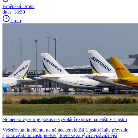
Brněnská Drbna
dnes, 18:30
1 min
Německo vyšetřuje pokus o vyvolání exploze na letišti v Lipsku
Vyšetřování incidentu na německém letišti Lipsko/Halle převzalo
spolkové státní zastupitelství, které se zabývá nejzávažnější