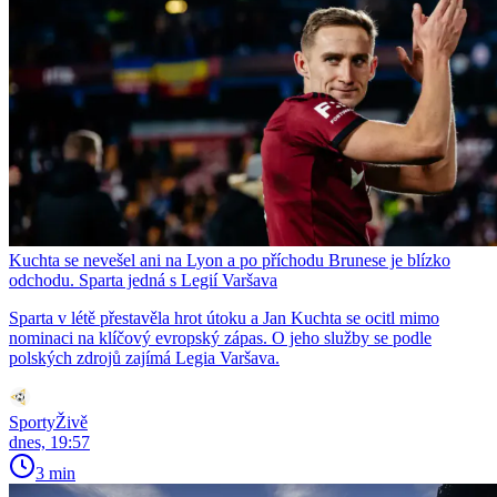
Kuchta se nevešel ani na Lyon a po příchodu Brunese je blízko
odchodu. Sparta jedná s Legií Varšava
Sparta v létě přestavěla hrot útoku a Jan Kuchta se ocitl mimo
nominaci na klíčový evropský zápas. O jeho služby se podle
polských zdrojů zajímá Legia Varšava.
SportyŽivě
dnes, 19:57
3 min