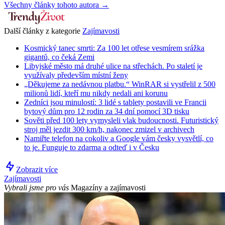
Všechny články tohoto autora →
Další články z kategorie
Zajímavosti
Kosmický tanec smrti: Za 100 let otřese vesmírem srážka
gigantů, co čeká Zemi
Libyjské město má druhé ulice na střechách. Po staletí je
využívaly především místní ženy
„Děkujeme za nedávnou platbu.“ WinRAR si vystřelil z 500
milionů lidí, kteří mu nikdy nedali ani korunu
Zedníci jsou minulostí: 3 lidé s tablety postavili ve Francii
bytový dům pro 12 rodin za 34 dní pomocí 3D tisku
Sověti před 100 lety vymysleli vlak budoucnosti. Futuristický
stroj měl jezdit 300 km/h, nakonec zmizel v archivech
Namiřte telefon na cokoliv a Google vám česky vysvětlí, co
to je. Funguje to zdarma a odteď i v Česku
Zobrazit více
Zajímavosti
Vybrali jsme pro vás
Magazíny a zajímavosti