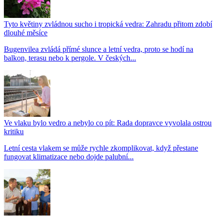
Tyto květiny zvládnou sucho i tropická vedra: Zahradu přitom zdobí
dlouhé měsíce
Bugenvilea zvládá přímé slunce a letní vedra, proto se hodí na
balkon, terasu nebo k pergole. V českých...
Ve vlaku bylo vedro a nebylo co pít: Rada dopravce vyvolala ostrou
kritiku
Letní cesta vlakem se může rychle zkomplikovat, když přestane
fungovat klimatizace nebo dojde palubní...