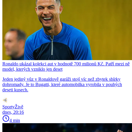
Ronaldo ukázal kolekci aut v hodnotě 700 milionů Kč. Patří mezi ně
model, kterých vzniklo jen deset
Jeden jediný vůz v Ronaldově garáži stojí víc než zbytek sbírky
dohromady. Je to Bugatti, které automobilka vyrobila v pouhých
deseti kusech.
SportyŽivě
dnes, 20:16
4 min