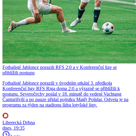
Fotbalisté Jablonce porazili RFS 2:0 a v Konferenční lize se
přiblížili postupu
Fotbalisté Jablonce porazili v úvodním utkání 3. předkola
Konferenční ligy RFS Riga doma 2:0 a výrazně se přiblížili k
postupu. Severočechy poslal v 18. minutě do vedení Vachtang
Čanturišvili a po pauze přidal pojistku Matěj Polidar. Odveta je na
programu za týden na stadionu lídra lotyšské ligy.
Liberecká Drbna
dnes, 19:35