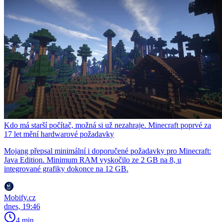
Kdo má starší počítač, možná si už nezahraje. Minecraft poprvé za
17 let mění hardwarové požadavky
Mojang přepsal minimální i doporučené požadavky pro Minecraft:
Java Edition. Minimum RAM vyskočilo ze 2 GB na 8, u
integrované grafiky dokonce na 12 GB.
Mobify.cz
dnes, 19:46
4 min