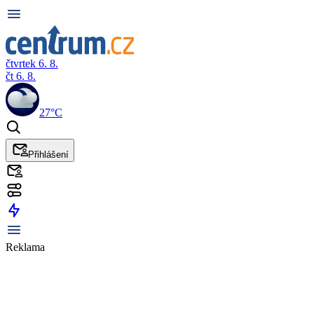
čtvrtek 6. 8.
čt 6. 8.
27°C
Přihlášení
Reklama