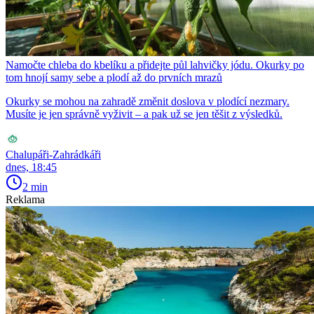
Namočte chleba do kbelíku a přidejte půl lahvičky jódu. Okurky po
tom hnojí samy sebe a plodí až do prvních mrazů
Okurky se mohou na zahradě změnit doslova v plodící nezmary.
Musíte je jen správně vyživit – a pak už se jen těšit z výsledků.
Chalupáři-Zahrádkáři
dnes, 18:45
2 min
Reklama