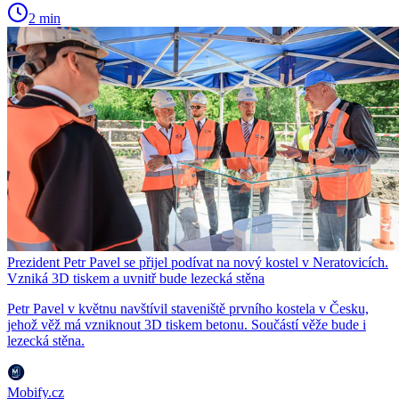
2 min
Prezident Petr Pavel se přijel podívat na nový kostel v Neratovicích.
Vzniká 3D tiskem a uvnitř bude lezecká stěna
Petr Pavel v květnu navštívil staveniště prvního kostela v Česku,
jehož věž má vzniknout 3D tiskem betonu. Součástí věže bude i
lezecká stěna.
Mobify.cz