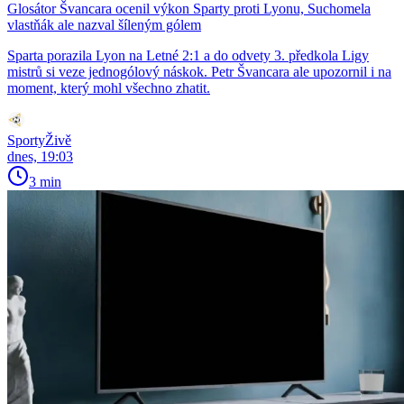
Glosátor Švancara ocenil výkon Sparty proti Lyonu, Suchomela
vlastňák ale nazval šíleným gólem
Sparta porazila Lyon na Letné 2:1 a do odvety 3. předkola Ligy
mistrů si veze jednogólový náskok. Petr Švancara ale upozornil i na
moment, který mohl všechno zhatit.
SportyŽivě
dnes, 19:03
3 min