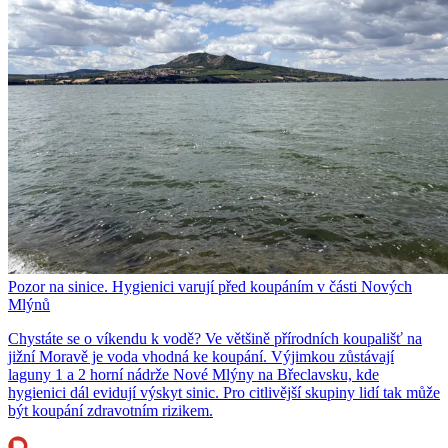
Pozor na sinice. Hygienici varují před koupáním v části Nových
Mlýnů
Chystáte se o víkendu k vodě? Ve většině přírodních koupališť na
jižní Moravě je voda vhodná ke koupání. Výjimkou zůstávají
laguny 1 a 2 horní nádrže Nové Mlýny na Břeclavsku, kde
hygienici dál evidují výskyt sinic. Pro citlivější skupiny lidí tak může
být koupání zdravotním rizikem.