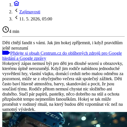
Zajímavosti
11. 5. 2026, 05:00
4 min
Děti chtějí fandit s vámi. Jak jim hokej zpříjemnit, i když pravidlům
ještě nerozumí
Přidejte si obsah Centrum.cz do oblíbených zdrojů pro Google
hledání a Google zprávy
Hokejový zápas nemusí být pro děti jen dlouhé sezení u obrazovky,
kterému úplně nerozumějí. Když jim rodiče nabídnou jednoduché
vysvětlení hry, vlastní vlajku, domácí ceduli nebo malou odměnu za
pozornost, může se z obyčejného večera stát společný zážitek. Děti
často baví hlavně atmosféra, barvy, skandování a pocit, že jsou
součástí týmu. Rodiče přitom nemusí chystat nic složitého ani
drahého. Stačí pár papírů, pastelky, něco dobrého na stůl a ochota
přizpůsobit tempo nejmenším fanouškům. Hokej se tak může
proměnit v rodinný rituál, na který budou děti vzpomínat víc než na
samotný výsledek.