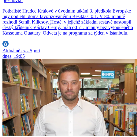
přesilovku
Fotbalisté Hradce Králové v úvodním utkání 3. předkola Evropské
ligy podlehli doma favorizovanému Besiktasi 0:1. V 80. minutě
rozhodl Semih Kilicsoy. Hosté, v jejichž základní sestavě nastoupil
český křídelník Václav Černý, hráli od 71. minuty bez vyloučeného
Kassouma Ouattary. Odveta je na programu za týden v Istanbulu.
Aktuálně.cz - Sport
dnes, 19:05