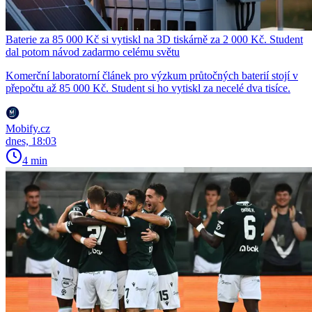
Baterie za 85 000 Kč si vytiskl na 3D tiskárně za 2 000 Kč. Student
dal potom návod zadarmo celému světu
Komerční laboratorní článek pro výzkum průtočných baterií stojí v
přepočtu až 85 000 Kč. Student si ho vytiskl za necelé dva tisíce.
Mobify.cz
dnes, 18:03
4 min