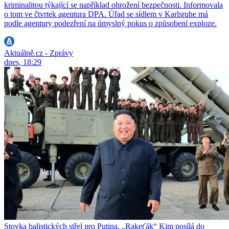
kriminalitou týkající se například ohrožení bezpečnosti. Informovala
o tom ve čtvrtek agentura DPA. Úřad se sídlem v Karlsruhe má
podle agentury podezření na úmyslný pokus o způsobení exploze.
Aktuálně.cz - Zprávy
dnes, 18:29
Stovka balistických střel pro Putina. „Rakeťák“ Kim posílá do