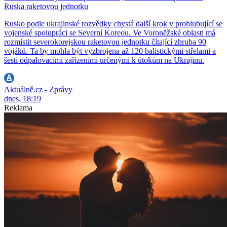
Ruska raketovou jednotku
Rusko podle ukrajinské rozvědky chystá další krok v prohlubující se
vojenské spolupráci se Severní Koreou. Ve Voroněžské oblasti má
rozmístit severokorejskou raketovou jednotku čítající zhruba 90
vojáků. Ta by mohla být vyzbrojena až 120 balistickými střelami a
šesti odpalovacími zařízeními určenými k útokům na Ukrajinu.
Aktuálně.cz - Zprávy
dnes, 18:19
Reklama