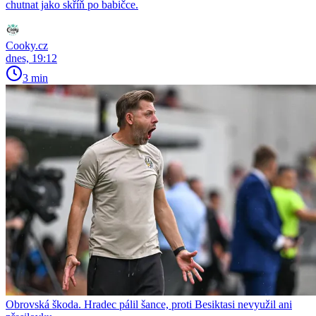
chutnat jako skříň po babičce.
Cooky.cz
dnes, 19:12
3 min
Obrovská škoda. Hradec pálil šance, proti Besiktasi nevyužil ani