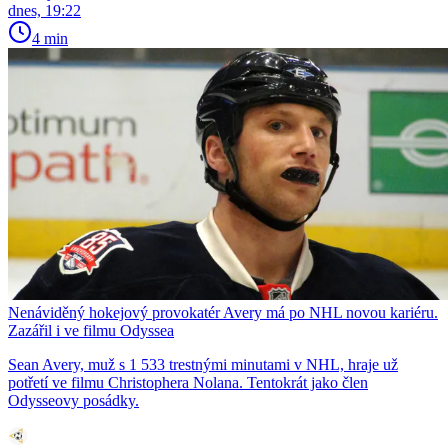
dnes, 19:22
4 min
Nenáviděný hokejový provokatér Avery má po NHL novou kariéru.
Zazářil i ve filmu Odyssea
Sean Avery, muž s 1 533 trestnými minutami v NHL, hraje už
potřetí ve filmu Christophera Nolana. Tentokrát jako člen
Odysseovy posádky.