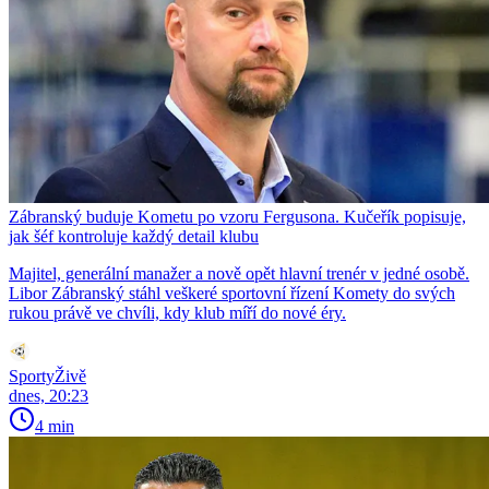
Zábranský buduje Kometu po vzoru Fergusona. Kučeřík popisuje,
jak šéf kontroluje každý detail klubu
Majitel, generální manažer a nově opět hlavní trenér v jedné osobě.
Libor Zábranský stáhl veškeré sportovní řízení Komety do svých
rukou právě ve chvíli, kdy klub míří do nové éry.
SportyŽivě
dnes, 20:23
4 min