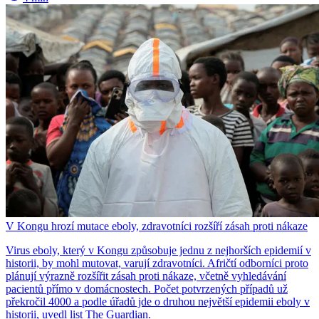
V Kongu hrozí mutace eboly, zdravotníci rozšíří zásah proti nákaze
Virus eboly, který v Kongu způsobuje jednu z nejhorších epidemií v
historii, by mohl mutovat, varují zdravotníci. Afričtí odborníci proto
plánují výrazně rozšířit zásah proti nákaze, včetně vyhledávání
pacientů přímo v domácnostech. Počet potvrzených případů už
překročil 4000 a podle úřadů jde o druhou největší epidemii eboly v
historii, uvedl list The Guardian.