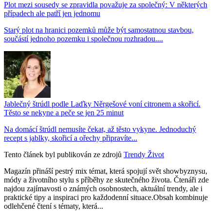
Plot mezi sousedy se zpravidla považuje za společný: V některých
případech ale patří jen jednomu
Starý plot na hranici pozemků může být samostatnou stavbou,
součástí jednoho pozemku i společnou rozhradou....
Jablečný štrúdl podle Laďky Něrgešové voní citronem a skořicí.
Těsto se nekyne a peče se jen 25 minut
Na domácí štrúdl nemusíte čekat, až těsto vykyne. Jednoduchý
recept s jablky, skořicí a ořechy připravíte...
Tento článek byl publikován ze zdrojů
Trendy Život
Magazín přináší pestrý mix témat, která spojují svět showbyznysu,
módy a životního stylu s příběhy ze skutečného života. Čtenáři zde
najdou zajímavosti o známých osobnostech, aktuální trendy, ale i
praktické tipy a inspiraci pro každodenní situace.Obsah kombinuje
odlehčené čtení s tématy, která...