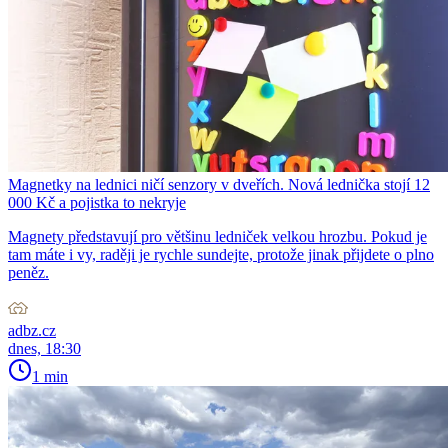
Magnetky na lednici ničí senzory v dveřích. Nová lednička stojí 12
000 Kč a pojistka to nekryje
Magnety představují pro většinu ledniček velkou hrozbu. Pokud je
tam máte i vy, raději je rychle sundejte, protože jinak přijdete o plno
peněz.
adbz.cz
dnes, 18:30
1 min