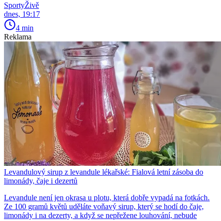
SportyŽivě
dnes, 19:17
4 min
Reklama
Levandulový sirup z levandule lékařské: Fialová letní zásoba do
limonády, čaje i dezertů
Levandule není jen okrasa u plotu, která dobře vypadá na fotkách.
Ze 100 gramů květů uděláte voňavý sirup, který se hodí do čaje,
limonády i na dezerty, a když se nepřežene louhování, nebude