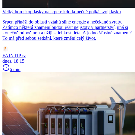
Velký horoskop lásky na srpen: kdo konečně potká svoji lásku
Srpen přináší do oblasti vztahů silné energie a nečekané zvraty.
Zatímco některá znamení budou řešit nejistoty v partnerství, jiná si
konečně odpočinou a užijí si lehkosti léta. A jedno šťastné znamení?
To má před sebou setkání, které změní celý život.
FAJNTIP.cz
dnes, 18:15
6 min