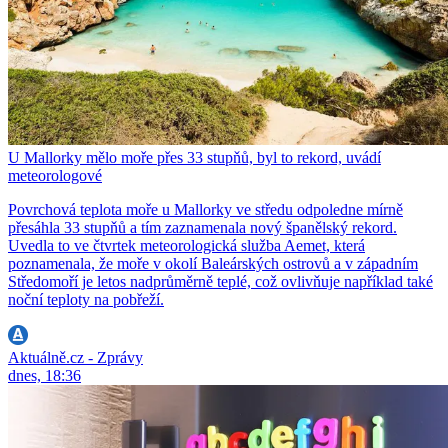
U Mallorky mělo moře přes 33 stupňů, byl to rekord, uvádí
meteorologové
Povrchová teplota moře u Mallorky ve středu odpoledne mírně
přesáhla 33 stupňů a tím zaznamenala nový španělský rekord.
Uvedla to ve čtvrtek meteorologická služba Aemet, která
poznamenala, že moře v okolí Baleárských ostrovů a v západním
Středomoří je letos nadprůměrně teplé, což ovlivňuje například také
noční teploty na pobřeží.
Aktuálně.cz - Zprávy
dnes, 18:36