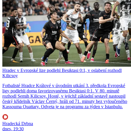
Hradec v Evropské lize podlehl Besiktasi 0:1, v oslabení rozhodl
Kilicsoy
Fotbalisté Hradce Králové v úvodním utkání 3. předkola Evropské
ligy podlehli doma favorizovanému Besiktasi 0:1. V 80. minutě
rozhodl Semih Kilicsoy. Hosté, v jejichž základní sestavě nastoupil
český křídelník Václav Černý, hráli od 71. minuty bez vyloučeného
Kassouma Ouattary. Odveta je na programu za týden v Istanbulu.
Hradecká Drbna
dnes, 19:30