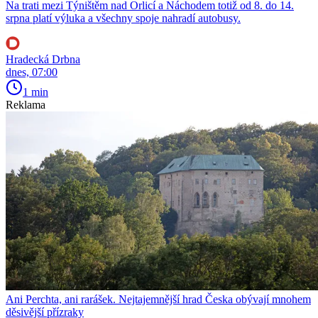
Na trati mezi Týništěm nad Orlicí a Náchodem totiž od 8. do 14.
srpna platí výluka a všechny spoje nahradí autobusy.
Hradecká Drbna
dnes, 07:00
1 min
Reklama
Ani Perchta, ani rarášek. Nejtajemnější hrad Česka obývají mnohem
děsivější přízraky