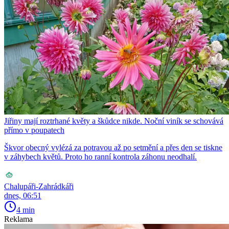
Jiřiny mají roztrhané květy a škůdce nikde. Noční viník se schovává
přímo v poupatech
Škvor obecný vylézá za potravou až po setmění a přes den se tiskne
v záhybech květů. Proto ho ranní kontrola záhonu neodhalí.
Chalupáři-Zahrádkáři
dnes, 06:51
4 min
Reklama