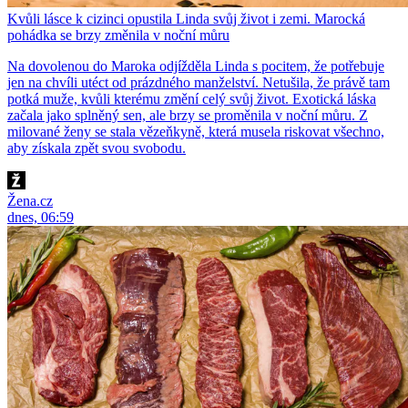
Kvůli lásce k cizinci opustila Linda svůj život i zemi. Marocká
pohádka se brzy změnila v noční můru
Na dovolenou do Maroka odjížděla Linda s pocitem, že potřebuje
jen na chvíli utéct od prázdného manželství. Netušila, že právě tam
potká muže, kvůli kterému změní celý svůj život. Exotická láska
začala jako splněný sen, ale brzy se proměnila v noční můru. Z
milované ženy se stala vězeňkyně, která musela riskovat všechno,
aby získala zpět svou svobodu.
Žena.cz
dnes, 06:59