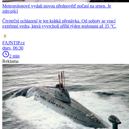
Meteorologové vydali novou předpověď počasí na srpen. Je
zdrcující
Čtvrteční ochlazení je jen krátká přestávka. Od soboty se vrací
extrémní vedra, která vyvrcholí příští týden teplotami až 35 °C.
FAJNTIP.cz
dnes, 06:30
2 min
Reklama