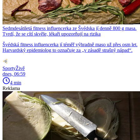
Sedmdesátiletá fitness influencerka ze Švédska jí denně 800 g masa.
Tvrdí, že se cítí skvěle, lékaři upozorňují na rizika
Švédská fitness influencerka jí téměř výhradně maso už přes osm let.
Harvardský epidemiolog to označuje za „v zásadě strašný nápad“.
SportyŽivě
dnes, 06:59
4 min
Reklama