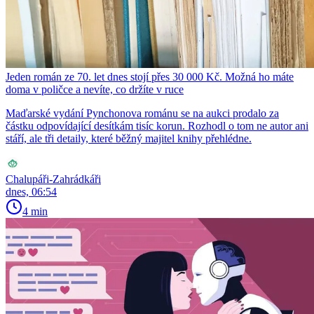
Jeden román ze 70. let dnes stojí přes 30 000 Kč. Možná ho máte
doma v poličce a nevíte, co držíte v ruce
Maďarské vydání Pynchonova románu se na aukci prodalo za
částku odpovídající desítkám tisíc korun. Rozhodl o tom ne autor ani
stáří, ale tři detaily, které běžný majitel knihy přehlédne.
Chalupáři-Zahrádkáři
dnes, 06:54
4 min