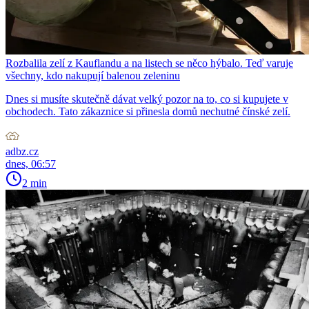
Rozbalila zelí z Kauflandu a na listech se něco hýbalo. Teď varuje
všechny, kdo nakupují balenou zeleninu
Dnes si musíte skutečně dávat velký pozor na to, co si kupujete v
obchodech. Tato zákaznice si přinesla domů nechutné čínské zelí.
adbz.cz
dnes, 06:57
2 min