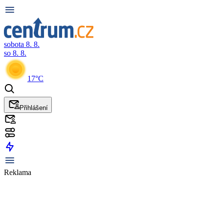
sobota 8. 8.
so 8. 8.
17°C
Přihlášení
Reklama