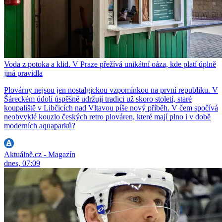
Voda z potoka a klid. V Praze přežívá unikátní oáza, kde platí úplně
jiná pravidla
Plovárny nejsou jen nostalgickou vzpomínkou na první republiku. V
Šáreckém údolí úspěšně udržují tradici už skoro století, staré
koupaliště v Libčicích nad Vltavou píše nový příběh. V čem spočívá
neobvyklé kouzlo českých retro plováren, které mají plno i v době
moderních aquaparků?
Aktuálně.cz - Magazín
dnes, 07:09