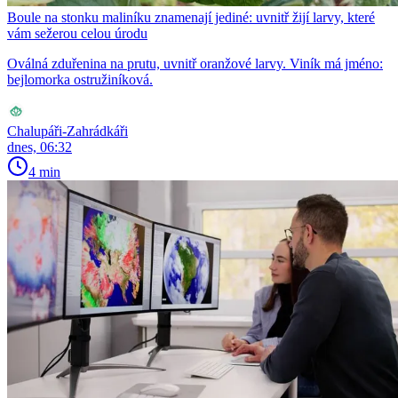
Boule na stonku maliníku znamenají jediné: uvnitř žijí larvy, které
vám sežerou celou úrodu
Oválná zduřenina na prutu, uvnitř oranžové larvy. Viník má jméno:
bejlomorka ostružiníková.
Chalupáři-Zahrádkáři
dnes, 06:32
4 min