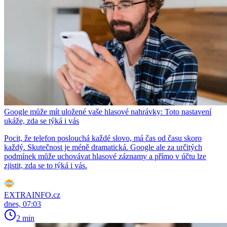
Google může mít uložené vaše hlasové nahrávky: Toto nastavení
ukáže, zda se týká i vás
Pocit, že telefon poslouchá každé slovo, má čas od času skoro
každý. Skutečnost je méně dramatická. Google ale za určitých
podmínek může uchovávat hlasové záznamy a přímo v účtu lze
zjistit, zda se to týká i vás.
EXTRAINFO.cz
dnes, 07:03
2 min