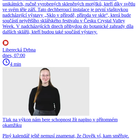
unikátních, ručně vyrobených skleněných motýlků, kteří díky světlu
ve svém těle září. Tato dechberoucí instalace je první vlaštovkou
nadcházející výstavy „Sklo v přírodě, příroda ve skle“, která bude
součástí největšího sklářského festivalu v Česku Crystal Valley
Week. V nadcházejících dnech přibydou do botanické zahrady díla
dalších sklářů, kteří budou také součástí výstavy.
Liberecká Drbna
dnes, 07:00
4 min
Tlak na výkon nám bere schopnost žít naplno v přítomném
okamžiku
Plný kalendář ještě nemusí znamenat, že člověk ví, kam směřuje.