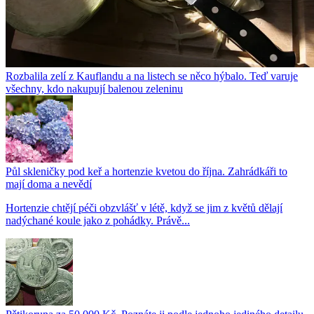
Rozbalila zelí z Kauflandu a na listech se něco hýbalo. Teď varuje
všechny, kdo nakupují balenou zeleninu
Půl skleničky pod keř a hortenzie kvetou do října. Zahrádkáři to
mají doma a nevědí
Hortenzie chtějí péči obzvlášť v létě, když se jim z květů dělají
nadýchané koule jako z pohádky. Právě...