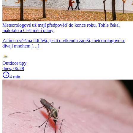
Meteorologové už mají předpověď do konce roku. Tohle čekal
málokdo a Češi mění plány
Zatímco většina lidí řeší, jestli o víkendu zaprší, meteorologové se
dívají mnohem […]
Outdoor tipy
dnes, 06:28
4 min