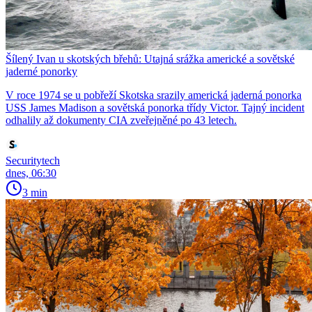
Šílený Ivan u skotských břehů: Utajná srážka americké a sovětské
jaderné ponorky
V roce 1974 se u pobřeží Skotska srazily americká jaderná ponorka
USS James Madison a sovětská ponorka třídy Victor. Tajný incident
odhalily až dokumenty CIA zveřejněné po 43 letech.
Securitytech
dnes, 06:30
3 min