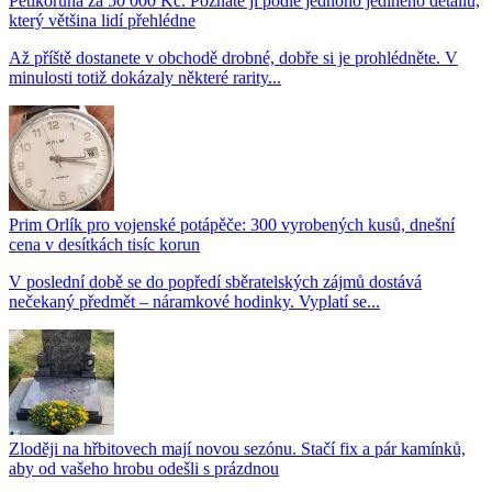
Pětikoruna za 50 000 Kč. Poznáte ji podle jednoho jediného detailu,
který většina lidí přehlédne
Až příště dostanete v obchodě drobné, dobře si je prohlédněte. V
minulosti totiž dokázaly některé rarity...
Prim Orlík pro vojenské potápěče: 300 vyrobených kusů, dnešní
cena v desítkách tisíc korun
V poslední době se do popředí sběratelských zájmů dostává
nečekaný předmět – náramkové hodinky. Vyplatí se...
Zloději na hřbitovech mají novou sezónu. Stačí fix a pár kamínků,
aby od vašeho hrobu odešli s prázdnou