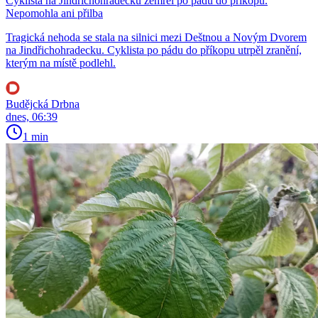
Cyklista na Jindřichohradecku zemřel po pádu do příkopu.
Nepomohla ani přilba
Tragická nehoda se stala na silnici mezi Deštnou a Novým Dvorem
na Jindřichohradecku. Cyklista po pádu do příkopu utrpěl zranění,
kterým na místě podlehl.
Budějcká Drbna
dnes, 06:39
1 min