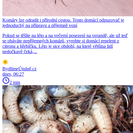
Komáry lze odradit i přírodní cestou. Tento domácí odpuzovač je
jednoduchý na přípravu a příjemně voní
Pokud se těšíte na léto a na večerní posezení na verandě, ale už teď
se obáváte nepříjemných komárů, vyrobte si domácí repelent z
citronu a hřebíčku. Léto je sice období, na které většina lidí
nedočkavě čeká,...
BydlímeÚtulně.cz
dnes, 06:27
2 min