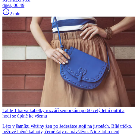
dnes, 06:49
2 min
Tahle 1 barva kabelky rozzáří seniorkám po 60 celý letní outfit a
hodí se úplně ke všemu
Léto v šatníku většiny žen po šedesátce stojí na jistotách. Bílé tričko,
béžové lněné kalhoty, černé šaty na návštěvu. Nic z toho není