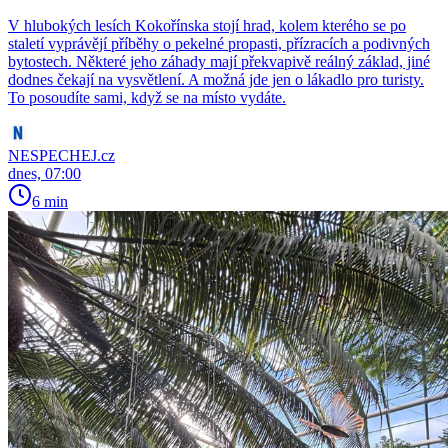
V hlubokých lesích Kokořínska stojí hrad, kolem kterého se po
staletí vyprávějí příběhy o pekelné propasti, přízracích a podivných
bytostech. Některé jeho záhady mají překvapivě reálný základ, jiné
dodnes čekají na vysvětlení. A možná jde jen o lákadlo pro turisty.
To posoudíte sami, když se na místo vydáte.
NESPECHEJ.cz
dnes, 07:00
6 min