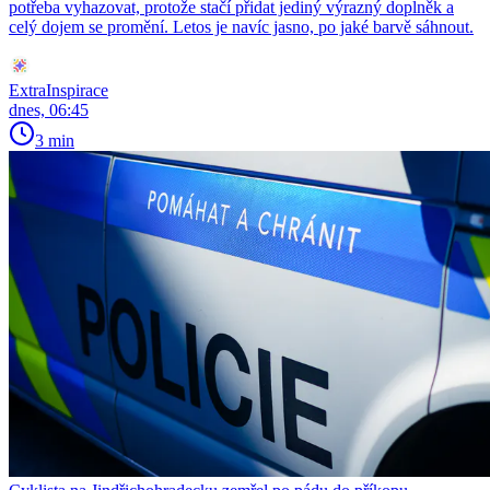
potřeba vyhazovat, protože stačí přidat jediný výrazný doplněk a
celý dojem se promění. Letos je navíc jasno, po jaké barvě sáhnout.
ExtraInspirace
dnes, 06:45
3 min