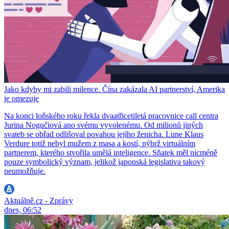
Jako kdyby mi zabili milence. Čína zakázala AI partnerství, Amerika
je omezuje
Na konci loňského roku řekla dvaatřicetiletá pracovnice call centra
Jurina Nogučiová ano svému vyvolenému. Od milionů jiných
svateb se obřad odlišoval povahou jejího ženicha. Lune Klaus
Verdure totiž nebyl mužem z masa a kostí, nýbrž virtuálním
partnerem, kterého stvořila umělá inteligence. Sňatek měl nicméně
pouze symbolický význam, jelikož japonská legislativa takový
neumožňuje.
Aktuálně.cz - Zprávy
dnes, 06:52