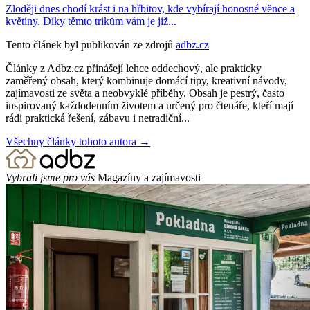
Zloději dnes chodí krást i na hřbitov, kde vybírají honosné věnce a
květiny. Díky těmto trikům vám je již...
Tento článek byl publikován ze zdrojů
adbz.cz
Články z Adbz.cz přinášejí lehce oddechový, ale prakticky
zaměřený obsah, který kombinuje domácí tipy, kreativní návody,
zajímavosti ze světa a neobvyklé příběhy. Obsah je pestrý, často
inspirovaný každodenním životem a určený pro čtenáře, kteří mají
rádi praktická řešení, zábavu i netradiční...
Všechny články tohoto autora →
Vybrali jsme pro vás
Magazíny a zajímavosti