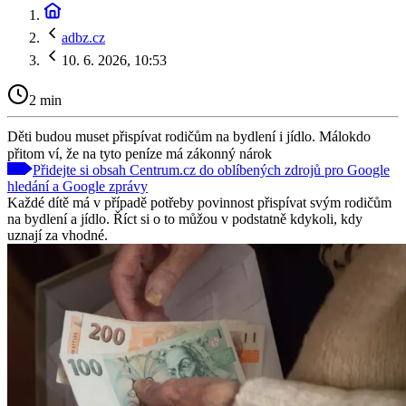
adbz.cz
10. 6. 2026, 10:53
2 min
Děti budou muset přispívat rodičům na bydlení i jídlo. Málokdo
přitom ví, že na tyto peníze má zákonný nárok
Přidejte si obsah Centrum.cz do oblíbených zdrojů pro Google
hledání a Google zprávy
Každé dítě má v případě potřeby povinnost přispívat svým rodičům
na bydlení a jídlo. Říct si o to můžou v podstatně kdykoli, kdy
uznají za vhodné.