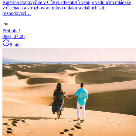
Kateřina Popovyč se v Církvi adventistů věnuje vedoucím mládeže
v Čechách a v rozhovoru mluví o tlaku sociálních sítí,
rozhodovací…
Proboha!
dnes, 07:00
8 min