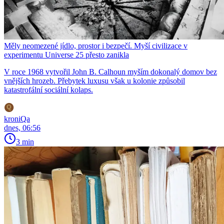
Měly neomezené jídlo, prostor i bezpečí. Myší civilizace v
experimentu Universe 25 přesto zanikla
V roce 1968 vytvořil John B. Calhoun myším dokonalý domov bez
vnějších hrozeb. Přebytek luxusu však u kolonie způsobil
katastrofální sociální kolaps.
kroniQa
dnes, 06:56
3 min