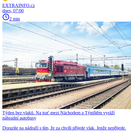
EXTRAINFO.cz
dnes, 07:00
2 min
Týden bez vlaků. Na trať mezi Náchodem a Týništěm vyráží
náhradní autobusy
Dorazíte na nádraží s tím, že za chvíli přijede vlak. Jenže nepřijede.