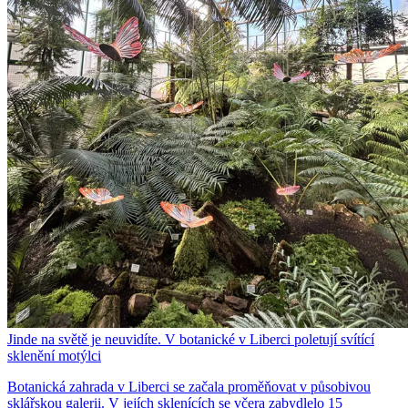
Jinde na světě je neuvidíte. V botanické v Liberci poletují svítící
sklenění motýlci
Botanická zahrada v Liberci se začala proměňovat v působivou
sklářskou galerii. V jejích sklenících se včera zabydlelo 15