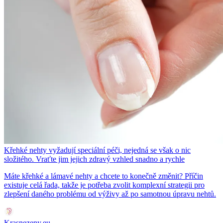
Křehké nehty vyžadují speciální péči, nejedná se však o nic
složitého. Vraťte jim jejich zdravý vzhled snadno a rychle
Máte křehké a lámavé nehty a chcete to konečně změnit? Příčin
existuje celá řada, takže je potřeba zvolit komplexní strategii pro
zlepšení daného problému od výživy až po samotnou úpravu nehtů.
Krasnezeny.eu