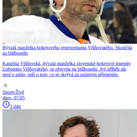
Bývalá manželka hokejového reprezentanta Višňovského. Skončila
na billboardu
Katarína Višňovská, bývalá manželka slovenské hokejové legendy
Ľubomíra Višňovského, se objevila na billboardu. Její příběh ale
není o pádu, spíš o tom, co se skrývá za známým příjmením.
SportyŽivě
dnes, 07:05
3 min