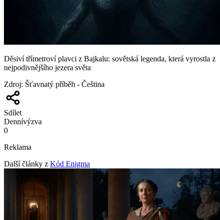
Děsiví třímetroví plavci z Bajkalu: sovětská legenda, která vyrostla z
nejpodivnějšího jezera světa
Zdroj
:
Šťavnatý příběh - Čeština
Sdílet
Denní
výzva
0
Reklama
Další články z
Kód Enigma