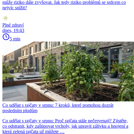
může riziko dále zvyšovat. Jak tedy riziko problémů se srdcem co
nejvíc snížit?
Plné zdraví
dnes, 19:43
5 min
Co udělat s rajčaty v srpnu: 7 kroků, které pomohou dozrát
posledním plodům
Co udělat s rajčaty v srpnu: Proč rajčata stále nečervenají? Zjistěte,
co odstranit, kdy zaštipovat vrcholy, jak upravit zálivku a hnojení a
která zelená rajčata už můžete …