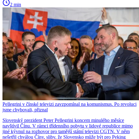
2 min
Pellegrini v čínské televizi zavzpomínal na komunismus. Po revoluci
jsme chybovali, přiznal
Slovenský prezident Peter Pellegrini koncem minulého měsíce
navštívil Čínu. V rámci třídenního pobytu v lidové republice mimo
jiné kývnul na rozhovor pro tamější státní televizi CGTN. V něm
nešetřil chválou Číny, sliby, že Slovensko může být pro Peking