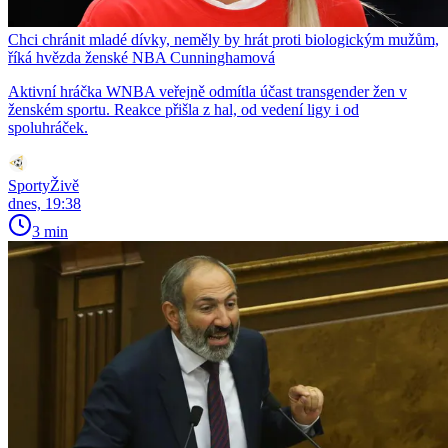
Chci chránit mladé dívky, neměly by hrát proti biologickým mužům,
říká hvězda ženské NBA Cunninghamová
Aktivní hráčka WNBA veřejně odmítla účast transgender žen v
ženském sportu. Reakce přišla z hal, od vedení ligy i od
spoluhráček.
SportyŽivě
dnes, 19:38
3 min