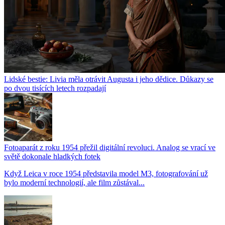
Lidské bestie: Livia měla otrávit Augusta i jeho dědice. Důkazy se
po dvou tisících letech rozpadají
Fotoaparát z roku 1954 přežil digitální revoluci. Analog se vrací ve
světě dokonale hladkých fotek
Když Leica v roce 1954 představila model M3, fotografování už
bylo moderní technologií, ale film zůstával...