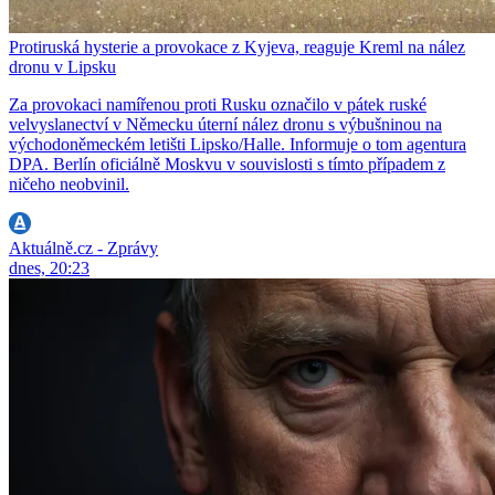
Protiruská hysterie a provokace z Kyjeva, reaguje Kreml na nález
dronu v Lipsku
Za provokaci namířenou proti Rusku označilo v pátek ruské
velvyslanectví v Německu úterní nález dronu s výbušninou na
východoněmeckém letišti Lipsko/Halle. Informuje o tom agentura
DPA. Berlín oficiálně Moskvu v souvislosti s tímto případem z
ničeho neobvinil.
Aktuálně.cz - Zprávy
dnes, 20:23