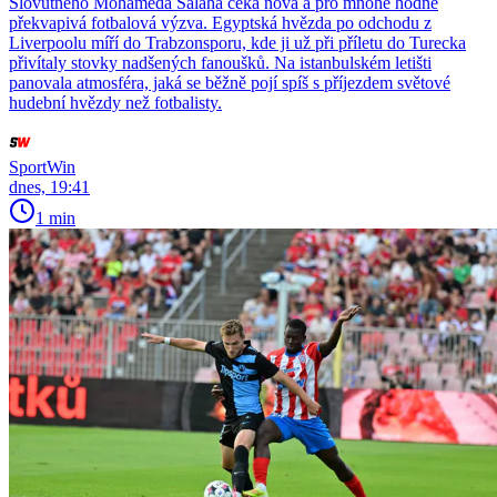
Slovutného Mohameda Salaha čeká nová a pro mnohé hodně
překvapivá fotbalová výzva. Egyptská hvězda po odchodu z
Liverpoolu míří do Trabzonsporu, kde ji už při příletu do Turecka
přivítaly stovky nadšených fanoušků. Na istanbulském letišti
panovala atmosféra, jaká se běžně pojí spíš s příjezdem světové
hudební hvězdy než fotbalisty.
SportWin
dnes, 19:41
1 min