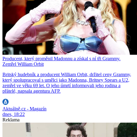
Producent, který proměnil Madonnu a získal s ní tři Grammy.
Zemřel William Orbit
Britský hudebník a producent William Orbit, držitel ceny Grammy,
který spolupracoval s umělci jako Madonna, Britney Spears a U2,
zemřel ve věku 69 let. O jeho úmrtí informovali jeho rodina a
přátelé, napsala agentura AFP.
Aktuálně.cz - Magazín
dnes, 18:22
Reklama