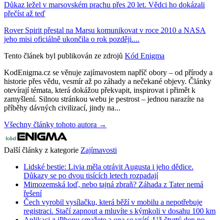
Důkaz ležel v marsovském prachu přes 20 let. Vědci ho dokázali
přečíst až teď
Rover Spirit přestal na Marsu komunikovat v roce 2010 a NASA
jeho misi oficiálně ukončila o rok později....
Tento článek byl publikován ze zdrojů
Kód Enigma
KodEnigma.cz se věnuje zajímavostem napříč obory – od přírody a
historie přes vědu, vesmír až po záhady a nečekané objevy. Články
otevírají témata, která dokážou překvapit, inspirovat i přimět k
zamyšlení. Silnou stránkou webu je pestrost – jednou narazíte na
příběhy dávných civilizací, jindy na...
Všechny články tohoto autora →
Další články z kategorie
Zajímavosti
Lidské bestie: Livia měla otrávit Augusta i jeho dědice.
Důkazy se po dvou tisících letech rozpadají
Mimozemská loď, nebo tajná zbraň? Záhada z Tater nemá
řešení
Čech vyrobil vysílačku, která běží v mobilu a nepotřebuje
registraci. Stačí zapnout a mluvíte s kýmkoli v dosahu 100 km
Aplikaci z iPhonu smažete a ona se vrátí. Už čtvrtý den po