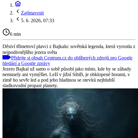
Zajímavosti
5. 6. 2026, 07:33
6 min
Děsiví třímetroví plavci z Bajkalu: sovětská legenda, která vyrostla z
nejpodivnějšího jezera světa
Přidejte si obsah Centrum.cz do oblíbených zdrojů pro Google
hledání a Google zprávy
Jezero Bajkal už samo o sobě působí jako místo, kde by se záhady
nemusely ani vymýšlet. Leží v jižní Sibiři, je obklopené horami, v
zimě ho sevře led a pod jeho hladinou se otevírá nejhlubší
sladkovodní propast planety.