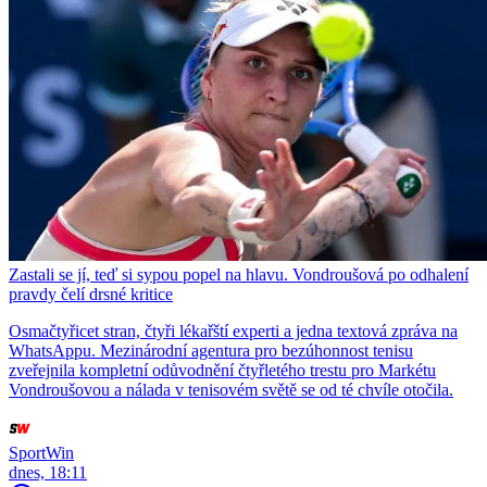
Zastali se jí, teď si sypou popel na hlavu. Vondroušová po odhalení
pravdy čelí drsné kritice
Osmačtyřicet stran, čtyři lékařští experti a jedna textová zpráva na
WhatsAppu. Mezinárodní agentura pro bezúhonnost tenisu
zveřejnila kompletní odůvodnění čtyřletého trestu pro Markétu
Vondroušovou a nálada v tenisovém světě se od té chvíle otočila.
SportWin
dnes, 18:11