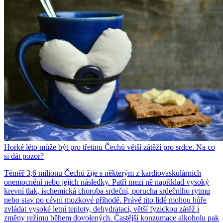
Horké léto může být pro třetinu Čechů větší zátěží pro srdce. Na co
si dát pozor?
Téměř 3,6 milionu Čechů žije s některým z kardiovaskulárních
onemocnění nebo jejich následky. Patří mezi ně například vysoký
krevní tlak, ischemická choroba srdeční, porucha srdečního rytmu
nebo stav po cévní mozkové příhodě. Právě tito lidé mohou hůře
zvládat vysoké letní teploty, dehydrataci, větší fyzickou zátěž i
změny režimu během dovolených. Častější konzumace alkoholu pak