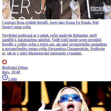
Centrum Brna ovládli šermíři. Jsem jako Kung Fu Panda, řekl
čerstvý mistr světa
Nevšední podívaná se v pátek večer naskytla Brňanům, kteří
zamířili k Jakubskému náměstí. Vidět totiž mohli nejen prestižní
šermíře z celého světa a jejich um, ale také olympijského medailistu
a novopečeného mistra světa Alexandera Choupenitche. Podívejte
se, jak to v srdci jihomoravské metropole vypadalo.
Brněnská Drbna
dnes, 18:40
1 min