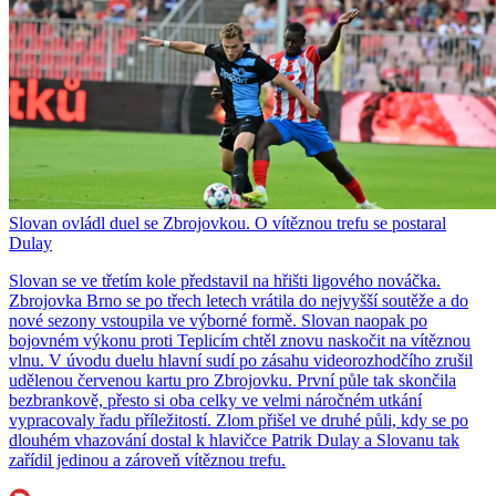
Slovan ovládl duel se Zbrojovkou. O vítěznou trefu se postaral
Dulay
Slovan se ve třetím kole představil na hřišti ligového nováčka.
Zbrojovka Brno se po třech letech vrátila do nejvyšší soutěže a do
nové sezony vstoupila ve výborné formě. Slovan naopak po
bojovném výkonu proti Teplicím chtěl znovu naskočit na vítěznou
vlnu. V úvodu duelu hlavní sudí po zásahu videorozhodčího zrušil
udělenou červenou kartu pro Zbrojovku. První půle tak skončila
bezbrankově, přesto si oba celky ve velmi náročném utkání
vypracovaly řadu příležitostí. Zlom přišel ve druhé půli, kdy se po
dlouhém vhazování dostal k hlavičce Patrik Dulay a Slovanu tak
zařídil jedinou a zároveň vítěznou trefu.