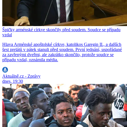
Špičky arménské církve skončily před soudem. Soudce se případu
vzdal
Hlava Arménské apoštolské církve, katolikos Garegin II., a dalších
šest prelátů v pátek stanuli před soudem. První jednání, uspořádané
za zavřenými dveřmi, ale zakrátko skončilo, protože soudce se
případu vzdal, oznámila média.
Aktuálně.cz - Zprávy
dnes, 19:30