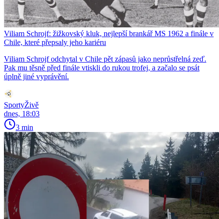
Viliam Schrojf: žižkovský kluk, nejlepší brankář MS 1962 a finále v
Chile, které přepsaly jeho kariéru
Viliam Schrojf odchytal v Chile pět zápasů jako neprůstřelná zeď.
Pak mu těsně před finále vtiskli do rukou trofej, a začalo se psát
úplně jiné vyprávění.
SportyŽivě
dnes, 18:03
3 min