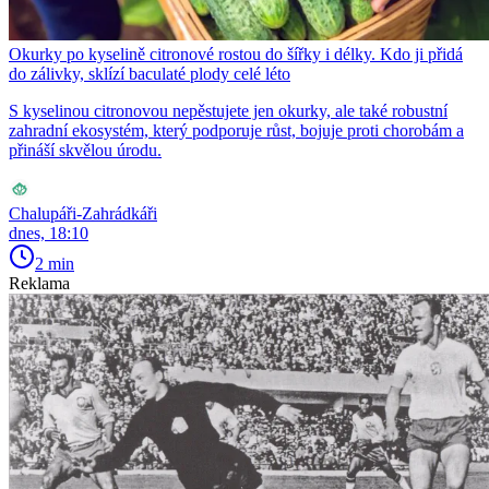
Okurky po kyselině citronové rostou do šířky i délky. Kdo ji přidá
do zálivky, sklízí baculaté plody celé léto
S kyselinou citronovou nepěstujete jen okurky, ale také robustní
zahradní ekosystém, který podporuje růst, bojuje proti chorobám a
přináší skvělou úrodu.
Chalupáři-Zahrádkáři
dnes, 18:10
2 min
Reklama