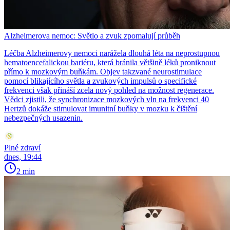
Alzheimerova nemoc: Světlo a zvuk zpomalují průběh
Léčba Alzheimerovy nemoci narážela dlouhá léta na neprostupnou
hematoencefalickou bariéru, která bránila většině léků proniknout
přímo k mozkovým buňkám. Objev takzvané neurostimulace
pomocí blikajícího světla a zvukových impulsů o specifické
frekvenci však přináší zcela nový pohled na možnost regenerace.
Vědci zjistili, že synchronizace mozkových vln na frekvenci 40
Hertzů dokáže stimulovat imunitní buňky v mozku k čištění
nebezpečných usazenin.
Plné zdraví
dnes, 19:44
2 min