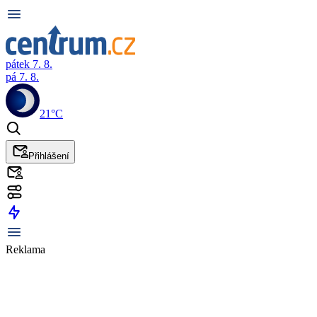
pátek 7. 8.
pá 7. 8.
21°C
Přihlášení
Reklama