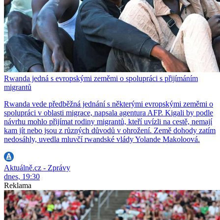
Rwanda jedná s evropskými zeměmi o spolupráci s přijímáním
migrantů
Rwanda vede předběžná jednání s některými evropskými zeměmi o
spolupráci v oblasti migrace, napsala agentura AFP. Kigali by podle
návrhu mohlo přijímat rodiny migrantů, kteří uvízli na cestě, nemají
kam jít nebo jsou z různých důvodů v ohrožení. Země dohody zatím
nedosáhly, uvedla mluvčí rwandské vlády Yolande Makoloová.
Aktuálně.cz - Zprávy
dnes, 19:30
Reklama