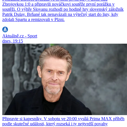
Zbrojovkou 1:0 a připravili nováčkovi soutěže první porážku v
soutěži. O výhře Slovanu rozhodl po hodině hry slovenský záložník
Patrik Dulay. Brňané tak nenavázali na výtečný start do ligy, kdy
zdolali Spartu a remizovali v Plzni.
Aktuálně.cz - Sport
dnes, 19:15
Připravte si kapesníky. V sobotu ve 20:00 vysílá Prima MAX příběh
podle skutečné události, který rozseká i ty nejtvrdší povahy