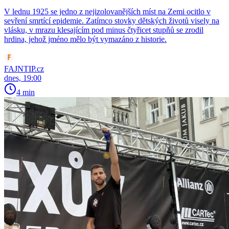
V lednu 1925 se jedno z nejizolovanějších míst na Zemi ocitlo v
sevření smrtící epidemie. Zatímco stovky dětských životů visely na
vlásku, v mrazu klesajícím pod minus čtyřicet stupňů se zrodil
hrdina, jehož jméno mělo být vymazáno z historie.
FAJNTIP.cz
dnes, 19:00
4 min