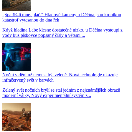
„Spatříš-li mne, plač.“ Hladové kameny u Děčína jsou kronikou
katastrof vytesanou do dna řek
Když hladina Labe klesne dostatečně nízko, u Děčína vystoupí z
vody kus pískovce popsaný čísly a větami....
Noční vidění už nemusí být zelené. Nová technologie ukazuje
infračervený svět v barvách
Zelený svět nočních brýlí se stal jedním z nejznámějších obrazů
moderní války. Nový experimentální systém z...