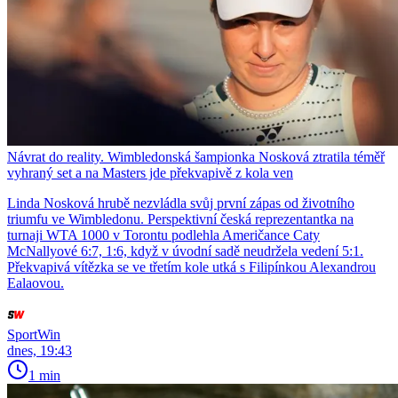
Návrat do reality. Wimbledonská šampionka Nosková ztratila téměř
vyhraný set a na Masters jde překvapivě z kola ven
Linda Nosková hrubě nezvládla svůj první zápas od životního
triumfu ve Wimbledonu. Perspektivní česká reprezentantka na
turnaji WTA 1000 v Torontu podlehla Američance Caty
McNallyové 6:7, 1:6, když v úvodní sadě neudržela vedení 5:1.
Překvapivá vítězka se ve třetím kole utká s Filipínkou Alexandrou
Ealaovou.
SportWin
dnes, 19:43
1 min