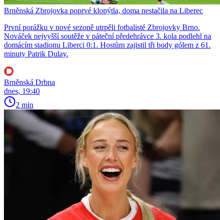
Brněnská Zbrojovka poprvé klopýtla, doma nestačila na Liberec
První porážku v nové sezoně utrpěli fotbalisté Zbrojovky Brno.
Nováček nejvyšší soutěže v páteční předehrávce 3. kola podlehl na
domácím stadionu Liberci 0:1. Hostům zajistil tři body gólem z 61.
minuty Patrik Dulay.
Brněnská Drbna
dnes, 19:40
2 min