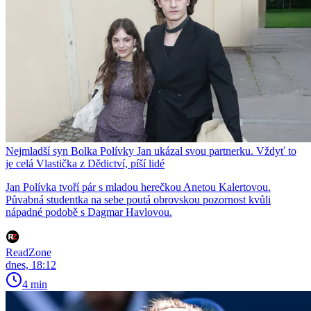
Nejmladší syn Bolka Polívky Jan ukázal svou partnerku. Vždyť to
je celá Vlastička z Dědictví, píší lidé
Jan Polívka tvoří pár s mladou herečkou Anetou Kalertovou.
Půvabná studentka na sebe poutá obrovskou pozornost kvůli
nápadné podobě s Dagmar Havlovou.
ReadZone
dnes, 18:12
4 min