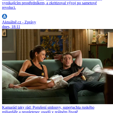
vynikajícím prostředníkem, a zkritizoval vývoj po sametové
revoluci.
Aktuálně.cz - Zprávy
dnes, 18:11
Kamarád taky rád: Porušení smlouvy, superjachta ruského
miliardáře a propletenec osudů v reálném životě