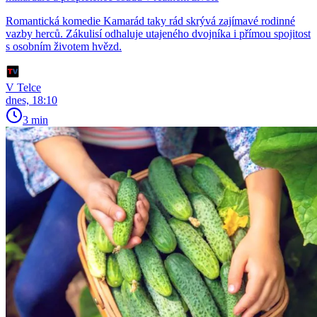
Romantická komedie Kamarád taky rád skrývá zajímavé rodinné
vazby herců. Zákulisí odhaluje utajeného dvojníka i přímou spojitost
s osobním životem hvězd.
V Telce
dnes, 18:10
3 min