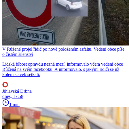
V Růžené projel řidič po nově položeném asfaltu. Vedení obce píše
o čistém šílenství
Lidská blbost opravdu nezná mezí, informovalo včera vedení obce
Růžená na svém facebooku. A informovalo, s jakými řidiči se už
kolem staveb setkali.
Jihlavská Drbna
dnes, 17:58
1 min