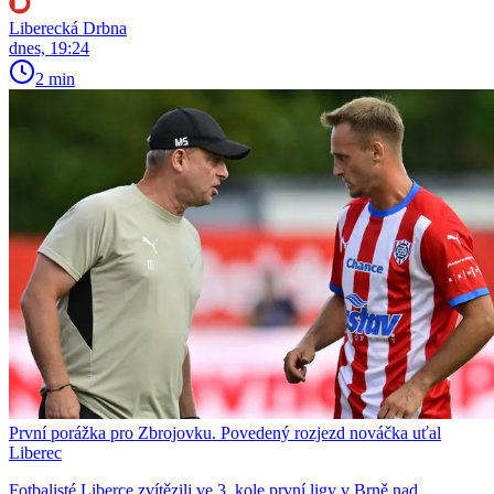
Liberecká Drbna
dnes, 19:24
2 min
První porážka pro Zbrojovku. Povedený rozjezd nováčka uťal
Liberec
Fotbalisté Liberce zvítězili ve 3. kole první ligy v Brně nad