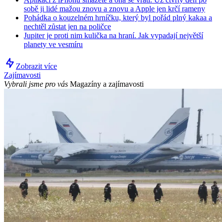
sobě ji lidé mažou znovu a znovu a Apple jen krčí rameny
Pohádka o kouzelném hrníčku, který byl pořád plný kakaa a
nechtěl zůstat jen na poličce
Jupiter je proti nim kulička na hraní. Jak vypadají největší
planety ve vesmíru
Zobrazit více
Zajímavosti
Vybrali jsme pro vás
Magazíny a zajímavosti