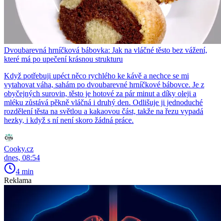
Dvoubarevná hrníčková bábovka: Jak na vláčné těsto bez vážení,
které má po upečení krásnou strukturu
Když potřebuji upéct něco rychlého ke kávě a nechce se mi
vytahovat váha, sahám po dvoubarevné hrníčkové bábovce. Je z
obyčejných surovin, těsto je hotové za pár minut a díky oleji a
mléku zůstává pěkně vláčná i druhý den. Odlišuje ji jednoduché
rozdělení těsta na světlou a kakaovou část, takže na řezu vypadá
hezky, i když s ní není skoro žádná práce.
Cooky.cz
dnes, 08:54
4 min
Reklama