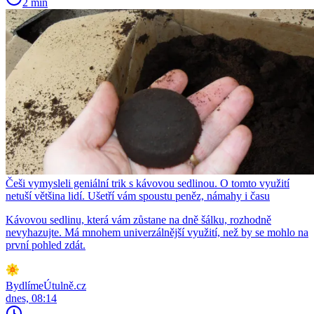
2 min
Češi vymysleli geniální trik s kávovou sedlinou. O tomto využití
netuší většina lidí. Ušetří vám spoustu peněz, námahy i času
Kávovou sedlinu, která vám zůstane na dně šálku, rozhodně
nevyhazujte. Má mnohem univerzálnější využití, než by se mohlo na
první pohled zdát.
BydlímeÚtulně.cz
dnes, 08:14