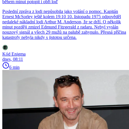
během minut potopit i obří loď
Poslední zpráva z lodi nepůsobila jako volání o pomoc. Kapitán
Ernest McSorley ještě kolem 19:10 10. listopadu 1975 odpověděl
nedaleké nákladní lodi Arthur M. Anderson, že se drží. O několik
minut později zmizel Edmund Fitzgerald z radaru. Nebyl vyslán
nouzový signál a všech 29 mužů na palubě zahynulo. Přesná příčina
katastrofy nebyla nikdy s jistotou určena.
Kód Enigma
dnes, 08:11
6 min