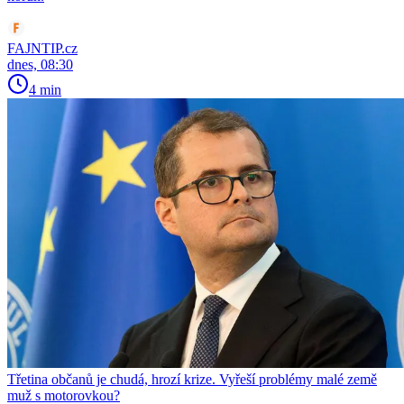
FAJNTIP.cz
dnes, 08:30
4 min
Třetina občanů je chudá, hrozí krize. Vyřeší problémy malé země
muž s motorovkou?