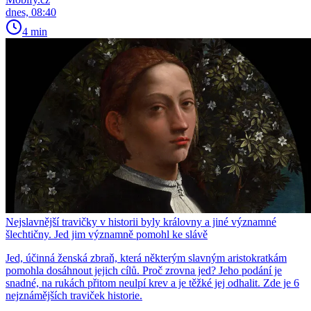
dnes, 08:40
4 min
Nejslavnější travičky v historii byly královny a jiné významné
šlechtičny. Jed jim významně pomohl ke slávě
Jed, účinná ženská zbraň, která některým slavným aristokratkám
pomohla dosáhnout jejich cílů. Proč zrovna jed? Jeho podání je
snadné, na rukách přitom neulpí krev a je těžké jej odhalit. Zde je 6
nejznámějších traviček historie.