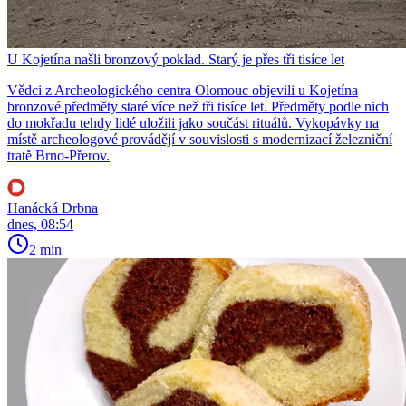
U Kojetína našli bronzový poklad. Starý je přes tři tisíce let
Vědci z Archeologického centra Olomouc objevili u Kojetína
bronzové předměty staré více než tři tisíce let. Předměty podle nich
do mokřadu tehdy lidé uložili jako součást rituálů. Vykopávky na
místě archeologové provádějí v souvislosti s modernizací železniční
tratě Brno-Přerov.
Hanácká Drbna
dnes, 08:54
2 min