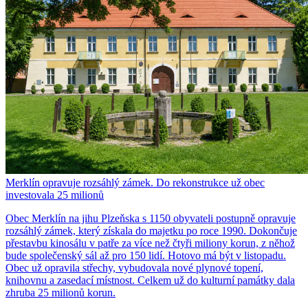
Merklín opravuje rozsáhlý zámek. Do rekonstrukce už obec
investovala 25 milionů
Obec Merklín na jihu Plzeňska s 1150 obyvateli postupně opravuje
rozsáhlý zámek, který získala do majetku po roce 1990. Dokončuje
přestavbu kinosálu v patře za více než čtyři miliony korun, z něhož
bude společenský sál až pro 150 lidí. Hotovo má být v listopadu.
Obec už opravila střechy, vybudovala nové plynové topení,
knihovnu a zasedací místnost. Celkem už do kulturní památky dala
zhruba 25 milionů korun.