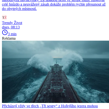
celé hnízdo a neuvážený zásah dokáže problém rychle přesunout až
do obytných místností.
Trendy Život
dnes, 08:13
3 min
Reklama
Přicházejí vždy ve třech „Tři sestry“ z Hořejšího jezera mohou