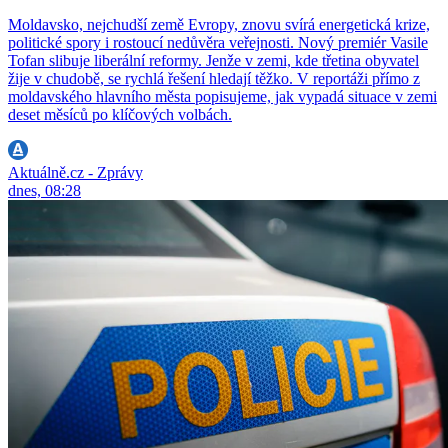
Moldavsko, nejchudší země Evropy, znovu svírá energetická krize,
politické spory i rostoucí nedůvěra veřejnosti. Nový premiér Vasile
Tofan slibuje liberální reformy. Jenže v zemi, kde třetina obyvatel
žije v chudobě, se rychlá řešení hledají těžko. V reportáži přímo z
moldavského hlavního města popisujeme, jak vypadá situace v zemi
deset měsíců po klíčových volbách.
Aktuálně.cz - Zprávy
dnes, 08:28