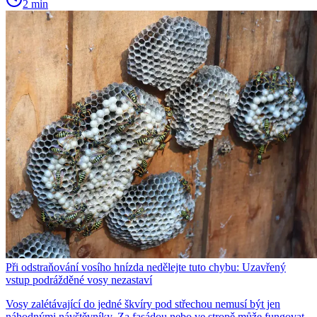
2 min
Při odstraňování vosího hnízda nedělejte tuto chybu: Uzavřený
vstup podrážděné vosy nezastaví
Vosy zalétávající do jedné škvíry pod střechou nemusí být jen
náhodnými návštěvníky. Za fasádou nebo ve stropě může fungovat