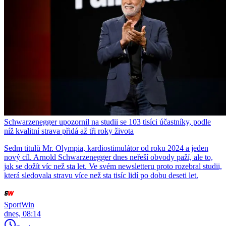
Schwarzenegger upozornil na studii se 103 tisíci účastníky, podle
níž kvalitní strava přidá až tři roky života
Sedm titulů Mr. Olympia, kardiostimulátor od roku 2024 a jeden
nový cíl. Arnold Schwarzenegger dnes neřeší obvody paží, ale to,
jak se dožít víc než sta let. Ve svém newsletteru proto rozebral studii,
která sledovala stravu více než sta tisíc lidí po dobu deseti let.
SportWin
dnes, 08:14