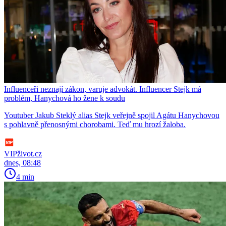
Influenceři neznají zákon, varuje advokát. Influencer Stejk má
problém, Hanychová ho žene k soudu
Youtuber Jakub Steklý alias Stejk veřejně spojil Agátu Hanychovou
s pohlavně přenosnými chorobami. Teď mu hrozí žaloba.
VIPživot.cz
dnes, 08:48
4 min