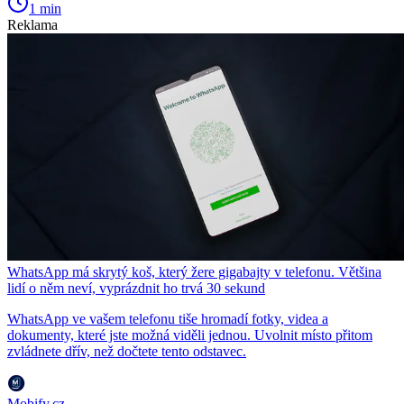
1 min
Reklama
WhatsApp má skrytý koš, který žere gigabajty v telefonu. Většina
lidí o něm neví, vyprázdnit ho trvá 30 sekund
WhatsApp ve vašem telefonu tiše hromadí fotky, videa a
dokumenty, které jste možná viděli jednou. Uvolnit místo přitom
zvládnete dřív, než dočtete tento odstavec.
Mobify.cz