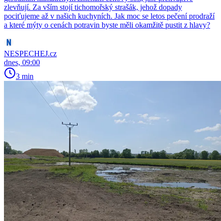
zlevňují. Za vším stojí tichomořský strašák, jehož dopady
pociťujeme až v našich kuchyních. Jak moc se letos pečení prodraží
a které mýty o cenách potravin byste měli okamžitě pustit z hlavy?
NESPECHEJ.cz
dnes, 09:00
3 min