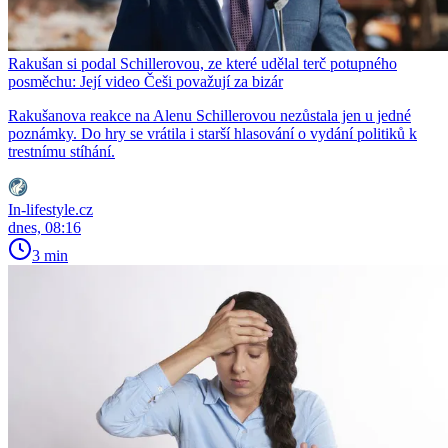
Rakušan si podal Schillerovou, ze které udělal terč potupného
posměchu: Její video Češi považují za bizár
Rakušanova reakce na Alenu Schillerovou nezůstala jen u jedné
poznámky. Do hry se vrátila i starší hlasování o vydání politiků k
trestnímu stíhání.
In-lifestyle.cz
dnes, 08:16
3 min