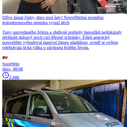
Dříve lámal činky, dnes nosí šaty! Neuvěřitelná proměna
testosteronového monstra vyrazí dech
Tuny nazvedaného železa a obdivné pohledy fanoušků nedokázaly
přehlušit drásavý pocit cizí tělesné schránky. Elitní americký
powerlifter vybudoval masivní figuru gladiátora, uvnitř se ovšem
odehrávala tichá válka o záchranu holého života.
SportWin
dnes, 08:08
2 min