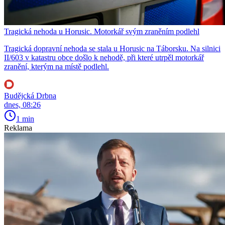
Tragická nehoda u Horusic. Motorkář svým zraněním podlehl
Tragická dopravní nehoda se stala u Horusic na Táborsku. Na silnici
II/603 v katastru obce došlo k nehodě, při které utrpěl motorkář
zranění, kterým na místě podlehl.
Budějcká Drbna
dnes, 08:26
1 min
Reklama