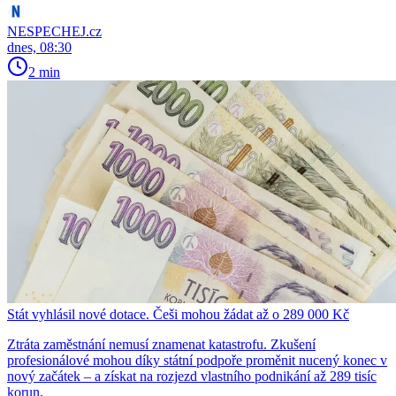
NESPECHEJ.cz
dnes, 08:30
2 min
Stát vyhlásil nové dotace. Češi mohou žádat až o 289 000 Kč
Ztráta zaměstnání nemusí znamenat katastrofu. Zkušení
profesionálové mohou díky státní podpoře proměnit nucený konec v
nový začátek – a získat na rozjezd vlastního podnikání až 289 tisíc
korun.