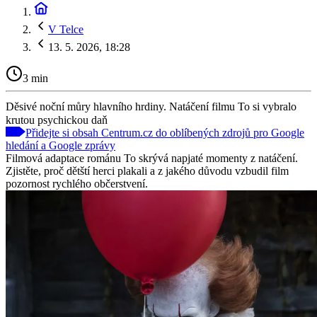
V Telce
13. 5. 2026, 18:28
3 min
Děsivé noční můry hlavního hrdiny. Natáčení filmu To si vybralo
krutou psychickou daň
Přidejte si obsah Centrum.cz do oblíbených zdrojů pro Google
hledání a Google zprávy
Filmová adaptace románu To skrývá napjaté momenty z natáčení.
Zjistěte, proč dětští herci plakali a z jakého důvodu vzbudil film
pozornost rychlého občerstvení.