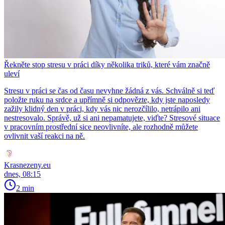
Řekněte stop stresu v práci díky několika triků, které vám značně
uleví
Stresu v práci se čas od času nevyhne žádná z vás. Schválně si teď
položte ruku na srdce a upřímně si odpovězte, kdy jste naposledy
zažily klidný den v práci, kdy vás nic nerozčílilo, netrápilo ani
nestresovalo. Správě, už si ani nepamatujete, viďte? Stresové situace
v pracovním prostřední sice neovlivníte, ale rozhodně můžete
ovlivnit vaší reakci na ně.
Krasnezeny.eu
dnes, 08:15
2 min