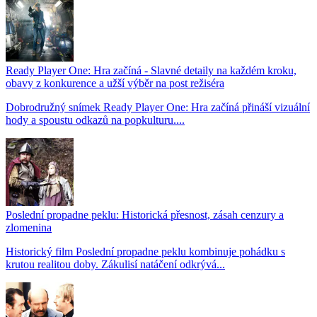
Ready Player One: Hra začíná - Slavné detaily na každém kroku,
obavy z konkurence a užší výběr na post režiséra
Dobrodružný snímek Ready Player One: Hra začíná přináší vizuální
hody a spoustu odkazů na popkulturu....
Poslední propadne peklu: Historická přesnost, zásah cenzury a
zlomenina
Historický film Poslední propadne peklu kombinuje pohádku s
krutou realitou doby. Zákulisí natáčení odkrývá...