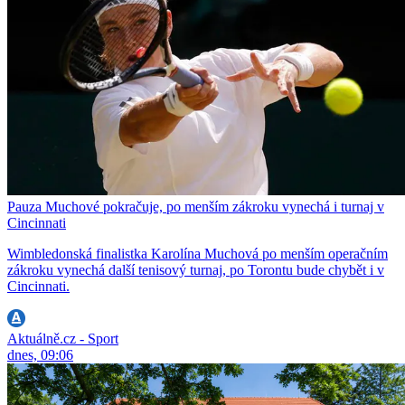
Pauza Muchové pokračuje, po menším zákroku vynechá i turnaj v
Cincinnati
Wimbledonská finalistka Karolína Muchová po menším operačním
zákroku vynechá další tenisový turnaj, po Torontu bude chybět i v
Cincinnati.
Aktuálně.cz - Sport
dnes, 09:06