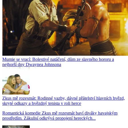
Mumie se vrací: Bolestivé natáčení, dům ze slavného hororu a
nejhorší dny Dwaynea Johnsona
Zkus mě rozesmát: Rodinné vazby, dávné přátelství hlavních hvězd,
skryté odkazy a hvězdný tenista v roli herce
Romantická komedie Zkus mě rozesmát baví diváky havajským
prostředím. Zákulisí odkrývá propojení hereckých...