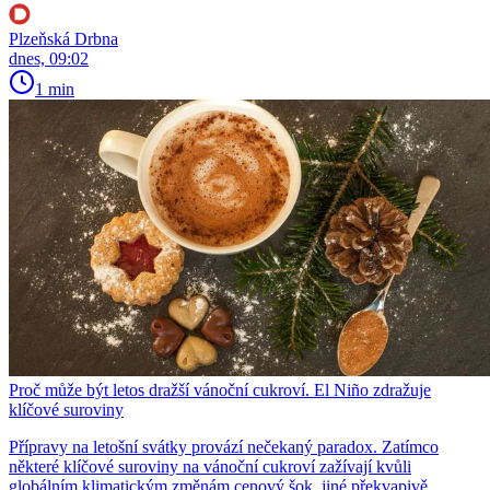
Plzeňská Drbna
dnes, 09:02
1 min
Proč může být letos dražší vánoční cukroví. El Niño zdražuje
klíčové suroviny
Přípravy na letošní svátky provází nečekaný paradox. Zatímco
některé klíčové suroviny na vánoční cukroví zažívají kvůli
globálním klimatickým změnám cenový šok, jiné překvapivě