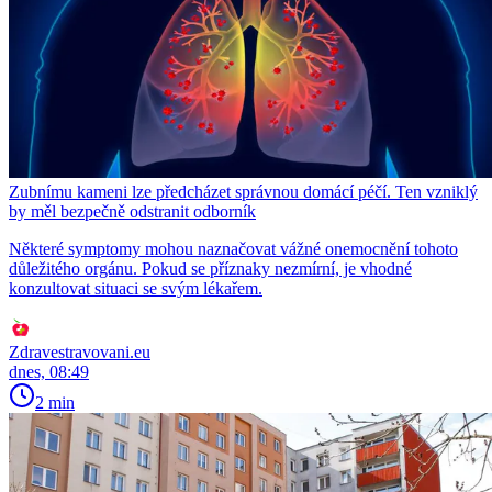
Zubnímu kameni lze předcházet správnou domácí péčí. Ten vzniklý
by měl bezpečně odstranit odborník
Některé symptomy mohou naznačovat vážné onemocnění tohoto
důležitého orgánu. Pokud se příznaky nezmírní, je vhodné
konzultovat situaci se svým lékařem.
Zdravestravovani.eu
dnes, 08:49
2 min