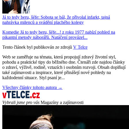
Já to tedy beru, šéfe: Sobota se bál, že přivolal infarkt, tajná
nahrávka milenců a svádění plachého kolegy
Komedie Já to tedy beru, šéfe...! z roku 1977 nabízí pohled na
pikantní metody náborářů. Natáčení provázel...
Tento článek byl publikován ze zdrojů
V Telce
Web se zaměřuje na témata, která propojují zdravý životní styl,
pohodu a praktické tipy do běžného dne. Čtenáři zde najdou články
o zdraví, výživě, rodině, vztazích i osobním rozvoji. Obsah doplňují
také zajímavosti a inspirace, které přinášejí nové pohledy na
každodenní situace. Styl psaní je...
Všechny články tohoto autora →
Vybrali jsme pro vás
Magazíny a zajímavosti