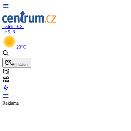
neděle 9. 8.
ne 9. 8.
23°C
Přihlášení
Reklama