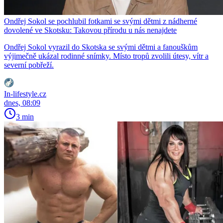
Ondřej Sokol se pochlubil fotkami se svými dětmi z nádherné
dovolené ve Skotsku: Takovou přírodu u nás nenajdete
Ondřej Sokol vyrazil do Skotska se svými dětmi a fanouškům
výjimečně ukázal rodinné snímky. Místo tropů zvolili útesy, vítr a
severní pobřeží.
In-lifestyle.cz
dnes, 08:09
3 min