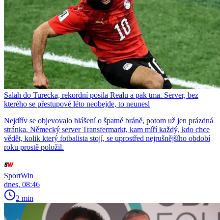
Salah do Turecka, rekordní posila Realu a pak tma. Server, bez
kterého se přestupové léto neobejde, to neunesl
Nejdřív se objevovalo hlášení o špatné bráně, potom už jen prázdná
stránka. Německý server Transfermarkt, kam míří každý, kdo chce
vědět, kolik který fotbalista stojí, se uprostřed nejrušnějšího období
roku prostě položil.
SportWin
dnes, 08:46
2 min