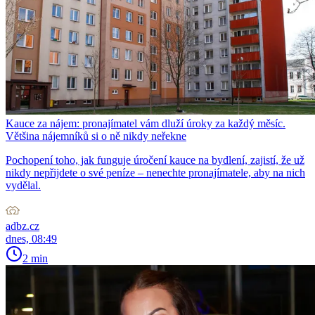
Kauce za nájem: pronajímatel vám dluží úroky za každý měsíc.
Většina nájemníků si o ně nikdy neřekne
Pochopení toho, jak funguje úročení kauce na bydlení, zajistí, že už
nikdy nepřijdete o své peníze – nenechte pronajímatele, aby na nich
vydělal.
adbz.cz
dnes, 08:49
2 min