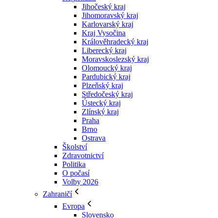
Jihočeský kraj
Jihomoravský kraj
Karlovarský kraj
Kraj Vysočina
Králověhradecký kraj
Liberecký kraj
Moravskoslezský kraj
Olomoucký kraj
Pardubický kraj
Plzeňský kraj
Středočeský kraj
Ústecký kraj
Zlínský kraj
Praha
Brno
Ostrava
Školství
Zdravotnictví
Politika
O počasí
Volby 2026
Zahraničí
Evropa
Slovensko