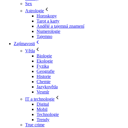
Sex
Astrologie
Horoskopy
Tarot a karty
Andělé a tajemná znamení
Numerologie
Tajemno
Zajímavosti
Věda
Biologie
Ekologie
Fyzika
Geografie
Historie
Chemie
Jazykověda
Vesmír
IT a technologie
Digital
Mobil
Technologie
Trendy
True crime