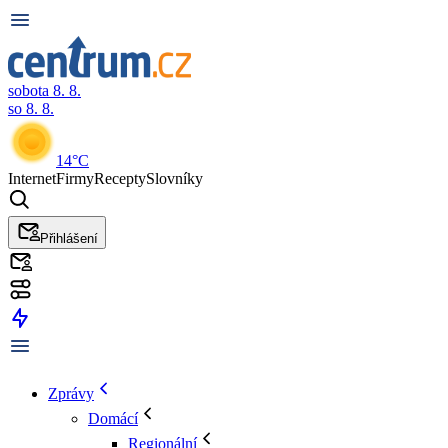
sobota 8. 8.
so 8. 8.
14°C
Internet
Firmy
Recepty
Slovníky
Přihlášení
Zprávy
Domácí
Regionální