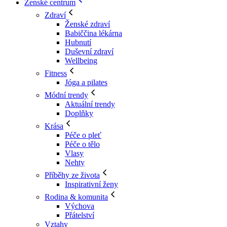
Ženské centrum
Zdraví
Ženské zdraví
Babiččina lékárna
Hubnutí
Duševní zdraví
Wellbeing
Fitness
Jóga a pilates
Módní trendy
Aktuální trendy
Doplňky
Krása
Péče o pleť
Péče o tělo
Vlasy
Nehty
Příběhy ze života
Inspirativní ženy
Rodina & komunita
Výchova
Přátelství
Vztahy