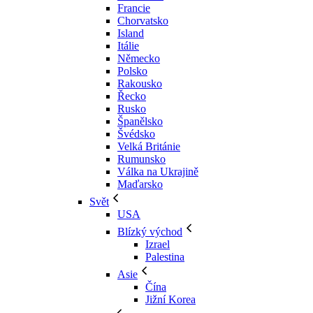
Francie
Chorvatsko
Island
Itálie
Německo
Polsko
Rakousko
Řecko
Rusko
Španělsko
Švédsko
Velká Británie
Rumunsko
Válka na Ukrajině
Maďarsko
Svět
USA
Blízký východ
Izrael
Palestina
Asie
Čína
Jižní Korea