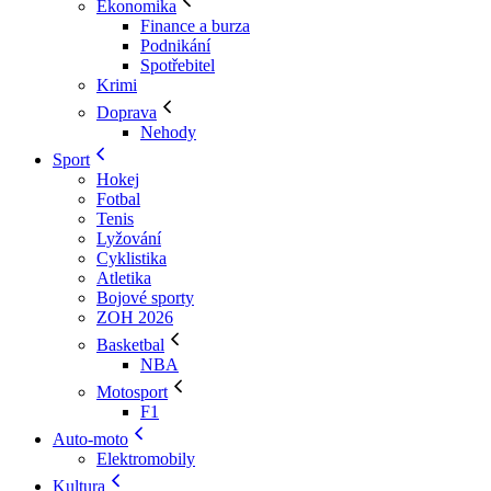
Ekonomika
Finance a burza
Podnikání
Spotřebitel
Krimi
Doprava
Nehody
Sport
Hokej
Fotbal
Tenis
Lyžování
Cyklistika
Atletika
Bojové sporty
ZOH 2026
Basketbal
NBA
Motosport
F1
Auto-moto
Elektromobily
Kultura