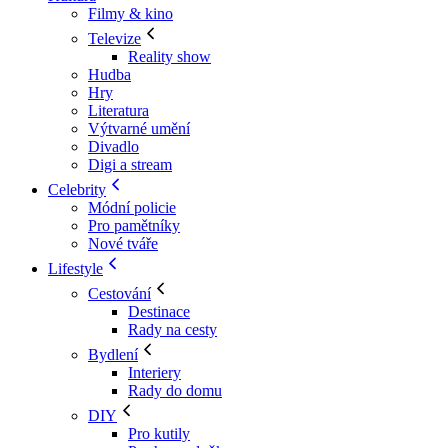
Filmy & kino
Televize
Reality show
Hudba
Hry
Literatura
Výtvarné umění
Divadlo
Digi a stream
Celebrity
Módní policie
Pro pamětníky
Nové tváře
Lifestyle
Cestování
Destinace
Rady na cesty
Bydlení
Interiery
Rady do domu
DIY
Pro kutily