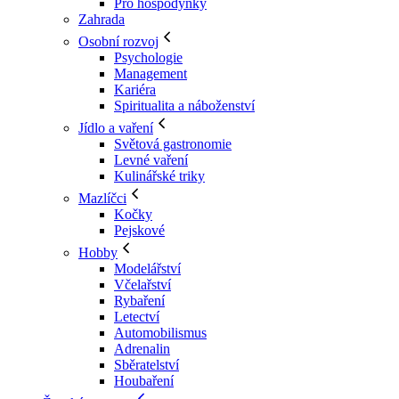
Pro hospodyňky
Zahrada
Osobní rozvoj
Psychologie
Management
Kariéra
Spiritualita a náboženství
Jídlo a vaření
Světová gastronomie
Levné vaření
Kulinářské triky
Mazlíčci
Kočky
Pejskové
Hobby
Modelářství
Včelařství
Rybaření
Letectví
Automobilismus
Adrenalin
Sběratelství
Houbaření