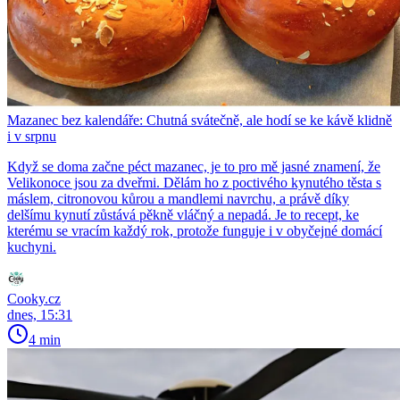
Mazanec bez kalendáře: Chutná svátečně, ale hodí se ke kávě klidně
i v srpnu
Když se doma začne péct mazanec, je to pro mě jasné znamení, že
Velikonoce jsou za dveřmi. Dělám ho z poctivého kynutého těsta s
máslem, citronovou kůrou a mandlemi navrchu, a právě díky
delšímu kynutí zůstává pěkně vláčný a nepadá. Je to recept, ke
kterému se vracím každý rok, protože funguje i v obyčejné domácí
kuchyni.
Cooky.cz
dnes, 15:31
4 min