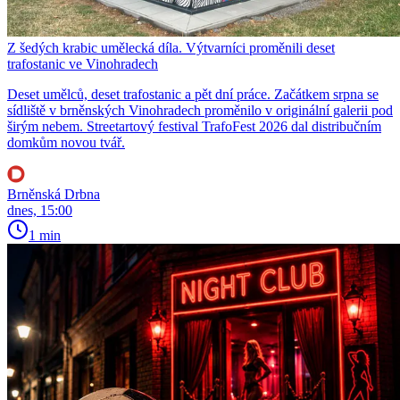
Z šedých krabic umělecká díla. Výtvarníci proměnili deset
trafostanic ve Vinohradech
Deset umělců, deset trafostanic a pět dní práce. Začátkem srpna se
sídliště v brněnských Vinohradech proměnilo v originální galerii pod
širým nebem. Streetartový festival TrafoFest 2026 dal distribučním
domkům novou tvář.
Brněnská Drbna
dnes, 15:00
1 min