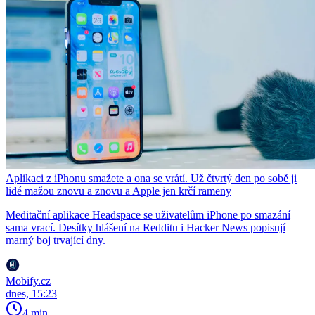
Aplikaci z iPhonu smažete a ona se vrátí. Už čtvrtý den po sobě ji
lidé mažou znovu a znovu a Apple jen krčí rameny
Meditační aplikace Headspace se uživatelům iPhone po smazání
sama vrací. Desítky hlášení na Redditu i Hacker News popisují
marný boj trvající dny.
Mobify.cz
dnes, 15:23
4 min