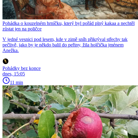
Pohádka o kouzelném hrníčku, který byl pořád plný kakaa a nechtěl
zůstat jen na poličce
V jedné vesnici pod lesem, kde v zimě sníh přikrýval střechy tak
pečlivě, jako by je někdo balil do peřiny, žila holčička jménem
Anežka.
Pohádky bez konce
dnes, 15:05
11 min