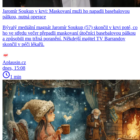
Jaromír Soukup v krvi: Maskovaní muži ho napadli basebalovou
pálkou, nutná operace
Bývalý mediální magnát Jaromír Soukup (57) skončil v krvi poté, co
ho ve středu večer přepadli maskovaní útočníci basebalovou pálkou
a způsobili mu tržná poranění. Někdejší majitel TV Barrandov
skončil v péči lékařů.
Aplausin.cz
dnes, 15:08
1 min