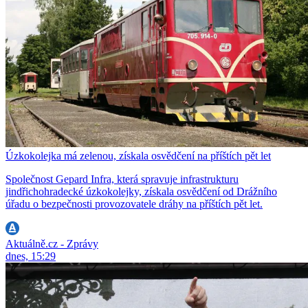
Úzkokolejka má zelenou, získala osvědčení na příštích pět let
Společnost Gepard Infra, která spravuje infrastrukturu
jindřichohradecké úzkokolejky, získala osvědčení od Drážního
úřadu o bezpečnosti provozovatele dráhy na příštích pět let.
Aktuálně.cz - Zprávy
dnes, 15:29