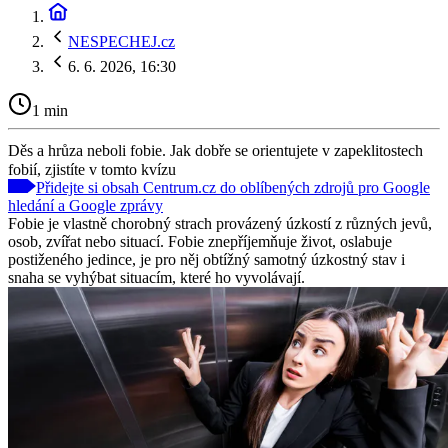
NESPECHEJ.cz
6. 6. 2026, 16:30
1 min
Děs a hrůza neboli fobie. Jak dobře se orientujete v zapeklitostech
fobií, zjistíte v tomto kvízu
Přidejte si obsah Centrum.cz do oblíbených zdrojů pro Google
hledání a Google zprávy
Fobie je vlastně chorobný strach provázený úzkostí z různých jevů,
osob, zvířat nebo situací. Fobie znepříjemňuje život, oslabuje
postiženého jedince, je pro něj obtížný samotný úzkostný stav i
snaha se vyhýbat situacím, které ho vyvolávají.