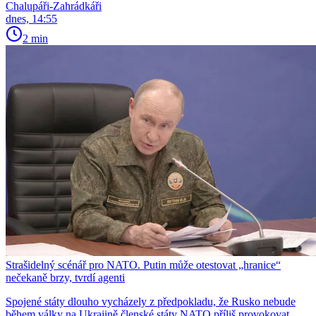
Chalupáři-Zahrádkáři
dnes, 14:55
2 min
Strašidelný scénář pro NATO. Putin může otestovat „hranice“
nečekaně brzy, tvrdí agenti
Spojené státy dlouho vycházely z předpokladu, že Rusko nebude
během války na Ukrajině členské státy NATO příliš provokovat.