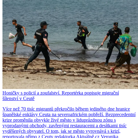
Honičky s policií a zoufalství. Reportérka popisuje migrační
šílenství v Ceutě
Více než 70 tisíc migrantů překročilo během jediného dne hranice
španělské enklávy Ceuta na severoafrickém pobřeží. Bezprecedentní
krize proměnila obvykle živé město v liduprázdnou zónu s
vyprodanými obchody, zavřenými restauracemi a desítkami tisíc
vyděšených obyvatel. O tom, jak se město vyrovnává s krizí,
reportovala přímo z Ceuty redaktorka Aktuálně.cz Veronika