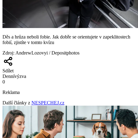
Děs a hrůza neboli fobie. Jak dobře se orientujete v zapeklitostech
fobií, zjistíte v tomto kvízu
Zdroj
:
AndrewLozovyi / Depositphotos
Sdílet
Denní
výzva
0
Reklama
Další články z
NESPECHEJ.cz