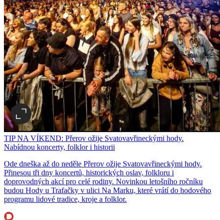
TIP NA VÍKEND: Přerov ožije Svatovavřineckými hody.
Nabídnou koncerty, folklor i historii
Ode dneška až do neděle Přerov ožije Svatovavřineckými hody.
Přinesou tři dny koncertů, historických oslav, folkloru i
doprovodných akcí pro celé rodiny. Novinkou letošního ročníku
budou Hody u Trafačky v ulici Na Marku, které vrátí do hodového
programu lidové tradice, kroje a folklor.