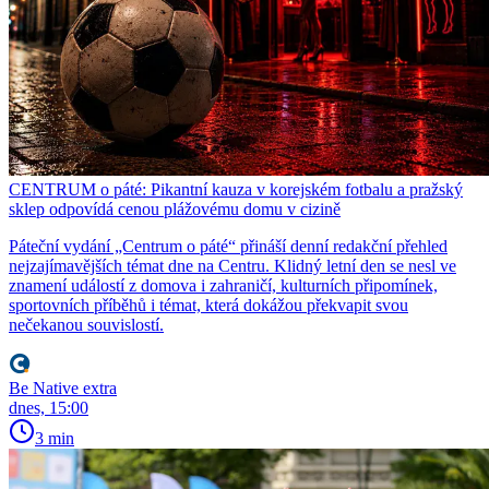
CENTRUM o páté: Pikantní kauza v korejském fotbalu a pražský
sklep odpovídá cenou plážovému domu v cizině
Páteční vydání „Centrum o páté“ přináší denní redakční přehled
nejzajímavějších témat dne na Centru. Klidný letní den se nesl ve
znamení událostí z domova i zahraničí, kulturních připomínek,
sportovních příběhů i témat, která dokážou překvapit svou
nečekanou souvislostí.
Be Native extra
dnes, 15:00
3 min