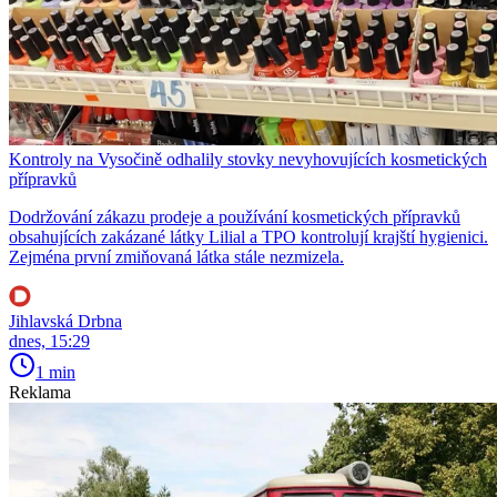
Kontroly na Vysočině odhalily stovky nevyhovujících kosmetických
přípravků
Dodržování zákazu prodeje a používání kosmetických přípravků
obsahujících zakázané látky Lilial a TPO kontrolují krajští hygienici.
Zejména první zmiňovaná látka stále nezmizela.
Jihlavská Drbna
dnes, 15:29
1 min
Reklama