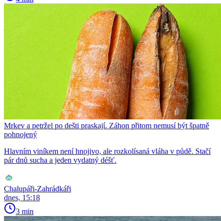
Mrkev a petržel po dešti praskají. Záhon přitom nemusí být špatně
pohnojený
Hlavním viníkem není hnojivo, ale rozkolísaná vláha v půdě. Stačí
pár dnů sucha a jeden vydatný déšť.
Chalupáři-Zahrádkáři
dnes, 15:18
3 min