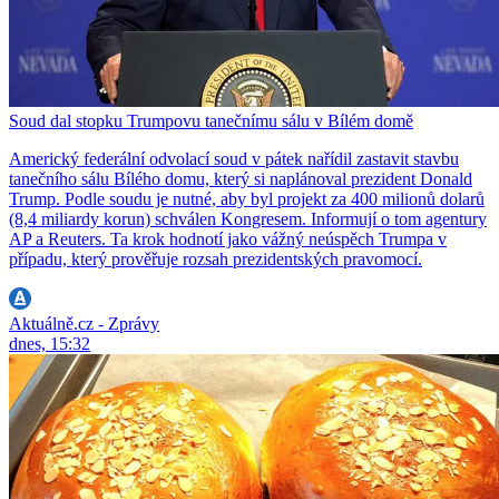
Soud dal stopku Trumpovu tanečnímu sálu v Bílém domě
Americký federální odvolací soud v pátek nařídil zastavit stavbu
tanečního sálu Bílého domu, který si naplánoval prezident Donald
Trump. Podle soudu je nutné, aby byl projekt za 400 milionů dolarů
(8,4 miliardy korun) schválen Kongresem. Informují o tom agentury
AP a Reuters. Ta krok hodnotí jako vážný neúspěch Trumpa v
případu, který prověřuje rozsah prezidentských pravomocí.
Aktuálně.cz - Zprávy
dnes, 15:32