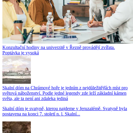
Konzultační hodiny na univerzitě v Řezně provádějí zvířata.
Poptávka je vysoká
Skalní dóm na Chrámové hoře je jedním z nejdůležitějších míst pro
světová náboženství. Podle jedné legendy zde leží základní kámen
světa, ale ta není ani zdaleka jediná
Skalní dóm je svatyně, kterou najdeme v Jeruzalémě. Svatyně byla
postavena na konci 7. století n. l. Skalní...