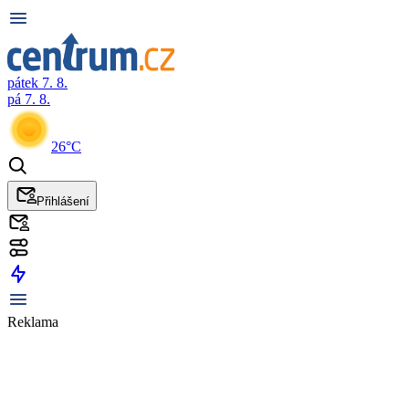
pátek 7. 8.
pá 7. 8.
26°C
Přihlášení
Reklama