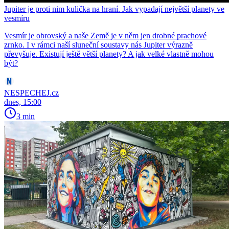
Jupiter je proti nim kulička na hraní. Jak vypadají největší planety ve
vesmíru
Vesmír je obrovský a naše Země je v něm jen drobné prachové
zrnko. I v rámci naší sluneční soustavy nás Jupiter výrazně
převyšuje. Existují ještě větší planety? A jak velké vlastně mohou
být?
NESPECHEJ.cz
dnes, 15:00
3 min