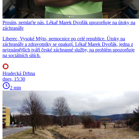
Prosím, nemlaťte nás. Lékař Marek Dvořák upozorňuje na útoky na
záchranáře
Liberec, Vysoké Mýto, nemocnice po celé republice. Útoky na
záchranáře a zdravotníky se opakují. Lékař Marek Dvořák, jedna z
nejznámějších tváří české záchranné služby, na problém upozorňuje
na sociálních sítích.
Hradecká Drbna
dnes, 15:30
2 min