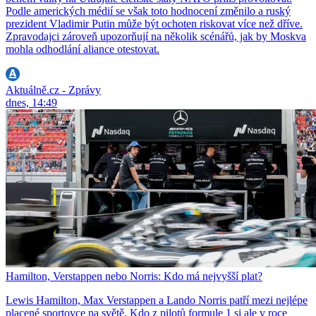
Podle amerických médií se však toto hodnocení změnilo a ruský
prezident Vladimir Putin může být ochoten riskovat více než dříve.
Zpravodajci zároveň upozorňují na několik scénářů, jak by Moskva
mohla odhodlání aliance otestovat.
Aktuálně.cz - Zprávy
dnes, 14:49
Hamilton, Verstappen nebo Norris: Kdo má nejvyšší plat?
Lewis Hamilton, Max Verstappen a Lando Norris patří mezi nejlépe
placené sportovce na světě. Kdo z pilotů formule 1 si ale v roce