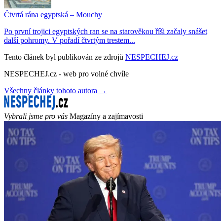
Čtvrtá rána egyptská – Mouchy
Po první trojici egyptských ran se na starověkou říši začaly snášet
další pohromy. V pořadí čtvrtým trestem...
Tento článek byl publikován ze zdrojů
NESPECHEJ.cz
NESPECHEJ.cz - web pro volné chvíle
Všechny články tohoto autora →
Vybrali jsme pro vás
Magazíny a zajímavosti