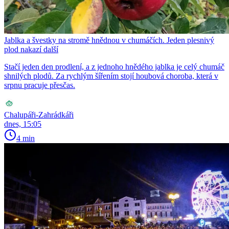
Jablka a švestky na stromě hnědnou v chumáčích. Jeden plesnivý
plod nakazí další
Stačí jeden den prodlení, a z jednoho hnědého jablka je celý chumáč
shnilých plodů. Za rychlým šířením stojí houbová choroba, která v
srpnu pracuje přesčas.
Chalupáři-Zahrádkáři
dnes, 15:05
4 min