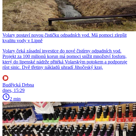
Volary postaví novou čističku odpadních vod. Má pomoci zlepšit
kvalitu vody v Lipně
Volary čeká zásadní investice do nové čistírny odpadních vod.
Projekt za 100 milionů korun má pomoci snížit množství fosforu,
který do lipenské nádrže přitéká Volarským potokem a podporuje
růst sinic. Dvě třetiny nákladů uhradí Jihočeský kraj.
Budějcká Drbna
dnes, 15:29
2 min