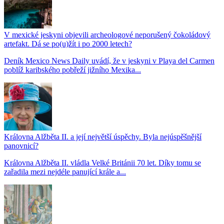
V mexické jeskyni objevili archeologové neporušený čokoládový
artefakt. Dá se po(u)žít i po 2000 letech?
Deník Mexico News Daily uvádí, že v jeskyni v Playa del Carmen
poblíž karibského pobřeží jižního Mexika...
Královna Alžběta II. a její největší úspěchy. Byla nejúspěšnější
panovnicí?
Královna Alžběta II. vládla Velké Británii 70 let. Díky tomu se
zařadila mezi nejdéle panující krále a...