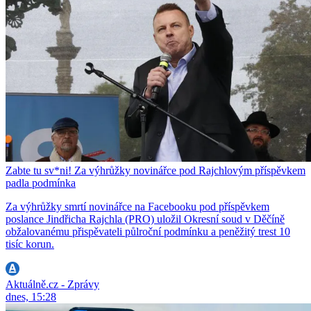
Zabte tu sv*ni! Za výhrůžky novinářce pod Rajchlovým příspěvkem
padla podmínka
Za výhrůžky smrtí novinářce na Facebooku pod příspěvkem
poslance Jindřicha Rajchla (PRO) uložil Okresní soud v Děčíně
obžalovanému přispěvateli půlroční podmínku a peněžitý trest 10
tisíc korun.
Aktuálně.cz - Zprávy
dnes, 15:28