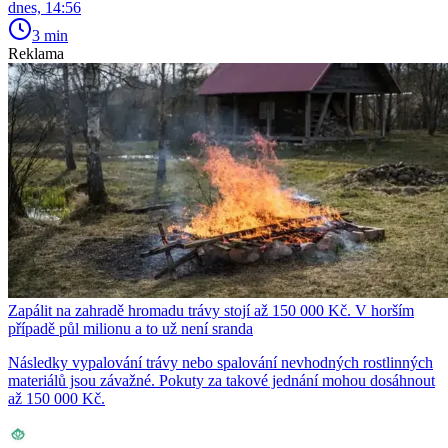
dnes, 14:56
3 min
Reklama
Zapálit na zahradě hromadu trávy stojí až 150 000 Kč. V horším
případě půl milionu a to už není sranda
Následky vypalování trávy nebo spalování nevhodných rostlinných
materiálů jsou závažné. Pokuty za takové jednání mohou dosáhnout
až 150 000 Kč.