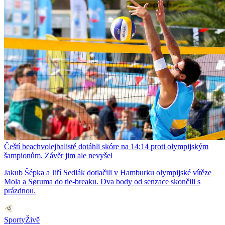
Čeští beachvolejbalisté dotáhli skóre na 14:14 proti olympijským
šampionům. Závěr jim ale nevyšel
Jakub Šépka a Jiří Sedlák dotlačili v Hamburku olympijské vítěze
Mola a Søruma do tie-breaku. Dva body od senzace skončili s
prázdnou.
SportyŽivě