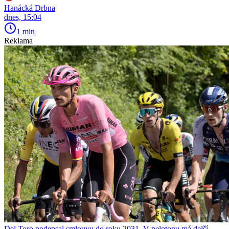
Hanácká Drbna
dnes, 15:04
1 min
Reklama
Del Toro podepsal smlouvu do roku 2031. V pelotonu má delší