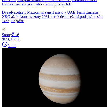
kontrakt než Pogačar, jeho vlastní týmový lídr
Dvaadvacetiletý Mexičan si zajistil místo v UAE Team Emirates-
XRG až do konce sezony 2031, o rok déle, než má podepsáno sám
Tadej Pogačar.
SportyŽivě
dnes, 15:02
3 min