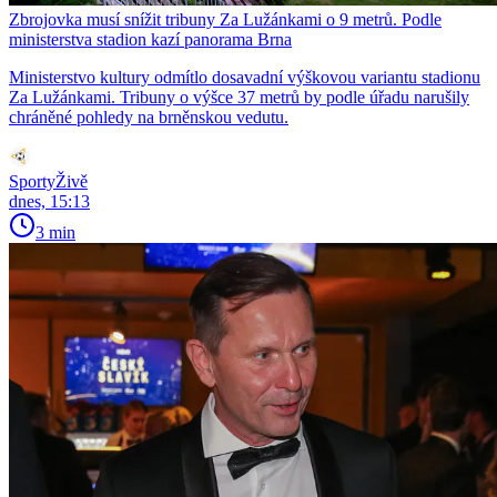
Zbrojovka musí snížit tribuny Za Lužánkami o 9 metrů. Podle
ministerstva stadion kazí panorama Brna
Ministerstvo kultury odmítlo dosavadní výškovou variantu stadionu
Za Lužánkami. Tribuny o výšce 37 metrů by podle úřadu narušily
chráněné pohledy na brněnskou vedutu.
SportyŽivě
dnes, 15:13
3 min