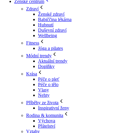
Ženské centrum
Zdraví
Ženské zdraví
Babiččina lékárna
Hubnutí
Duševní zdraví
Wellbeing
Fitness
Jóga a pilates
Módní trendy
Aktuální trendy
Doplňky
Krása
Péče o pleť
Péče o tělo
Vlasy
Nehty
Příběhy ze života
Inspirativní ženy
Rodina & komunita
Výchova
Přátelství
Vztahy