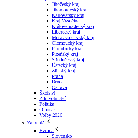
Jihočeský kraj
Jihomoravský kraj
Karlovarský kraj
Kraj Vysočina
Králověhradecký kraj
Liberecký kraj
Moravskoslezský kraj
Olomoucký kraj
Pardubický kraj
Plzeňský kraj
Středočeský kraj
Ústecký kraj
Zlínský kraj
Praha
Brno
Ostrava
Školství
Zdravotnictví
Politika
O počasí
Volby 2026
Zahraničí
Evropa
Slovensko