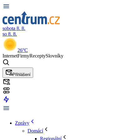
sobota 8. 8.
so 8. 8.
26°C
Internet
Firmy
Recepty
Slovníky
Přihlášení
Zprávy
Domácí
Regionální