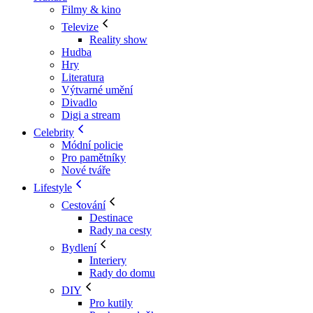
Filmy & kino
Televize
Reality show
Hudba
Hry
Literatura
Výtvarné umění
Divadlo
Digi a stream
Celebrity
Módní policie
Pro pamětníky
Nové tváře
Lifestyle
Cestování
Destinace
Rady na cesty
Bydlení
Interiery
Rady do domu
DIY
Pro kutily