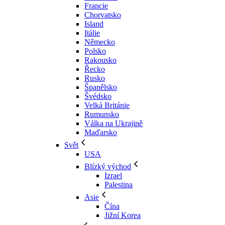
Francie
Chorvatsko
Island
Itálie
Německo
Polsko
Rakousko
Řecko
Rusko
Španělsko
Švédsko
Velká Británie
Rumunsko
Válka na Ukrajině
Maďarsko
Svět
USA
Blízký východ
Izrael
Palestina
Asie
Čína
Jižní Korea