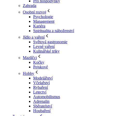
Pro hospodyňky
Zahrada
Osobní rozvoj
Psychologie
Management
Kariéra
Spiritualita a náboženství
Jídlo a vaření
Světová gastronomie
Levné vaření
Kulinářské triky
Mazlíčci
Kočky
Pejskové
Hobby
Modelářství
Včelařství
Rybaření
Letectví
Automobilismus
Adrenalin
Sběratelství
Houbaření