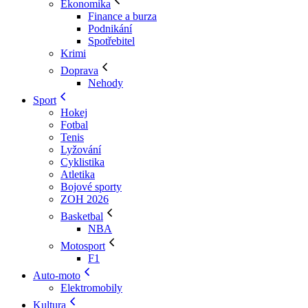
Ekonomika
Finance a burza
Podnikání
Spotřebitel
Krimi
Doprava
Nehody
Sport
Hokej
Fotbal
Tenis
Lyžování
Cyklistika
Atletika
Bojové sporty
ZOH 2026
Basketbal
NBA
Motosport
F1
Auto-moto
Elektromobily
Kultura