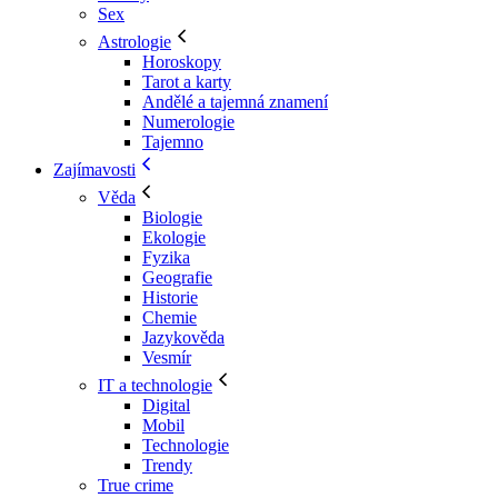
Sex
Astrologie
Horoskopy
Tarot a karty
Andělé a tajemná znamení
Numerologie
Tajemno
Zajímavosti
Věda
Biologie
Ekologie
Fyzika
Geografie
Historie
Chemie
Jazykověda
Vesmír
IT a technologie
Digital
Mobil
Technologie
Trendy
True crime