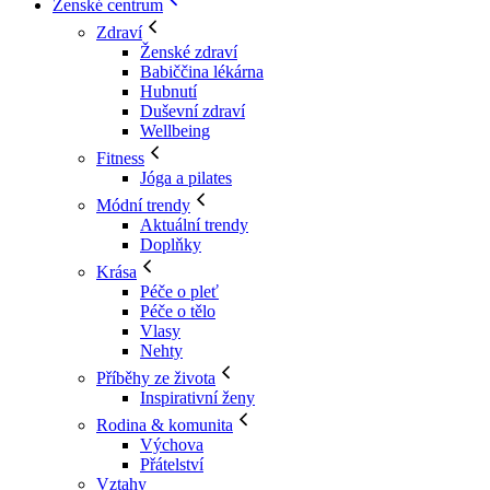
Ženské centrum
Zdraví
Ženské zdraví
Babiččina lékárna
Hubnutí
Duševní zdraví
Wellbeing
Fitness
Jóga a pilates
Módní trendy
Aktuální trendy
Doplňky
Krása
Péče o pleť
Péče o tělo
Vlasy
Nehty
Příběhy ze života
Inspirativní ženy
Rodina & komunita
Výchova
Přátelství
Vztahy