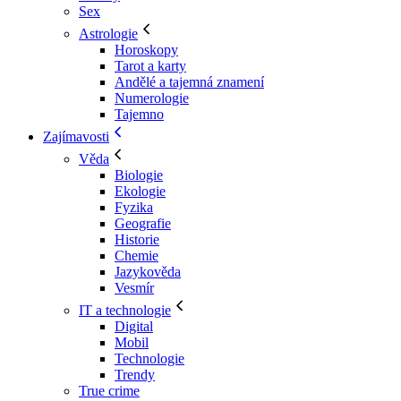
Sex
Astrologie
Horoskopy
Tarot a karty
Andělé a tajemná znamení
Numerologie
Tajemno
Zajímavosti
Věda
Biologie
Ekologie
Fyzika
Geografie
Historie
Chemie
Jazykověda
Vesmír
IT a technologie
Digital
Mobil
Technologie
Trendy
True crime