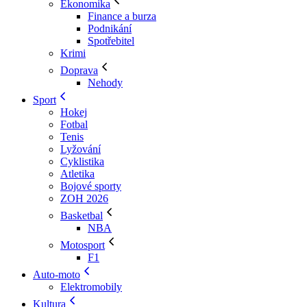
Ekonomika
Finance a burza
Podnikání
Spotřebitel
Krimi
Doprava
Nehody
Sport
Hokej
Fotbal
Tenis
Lyžování
Cyklistika
Atletika
Bojové sporty
ZOH 2026
Basketbal
NBA
Motosport
F1
Auto-moto
Elektromobily
Kultura