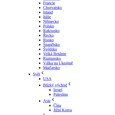
Francie
Chorvatsko
Island
Itálie
Německo
Polsko
Rakousko
Řecko
Rusko
Španělsko
Švédsko
Velká Británie
Rumunsko
Válka na Ukrajině
Maďarsko
Svět
USA
Blízký východ
Izrael
Palestina
Asie
Čína
Jižní Korea