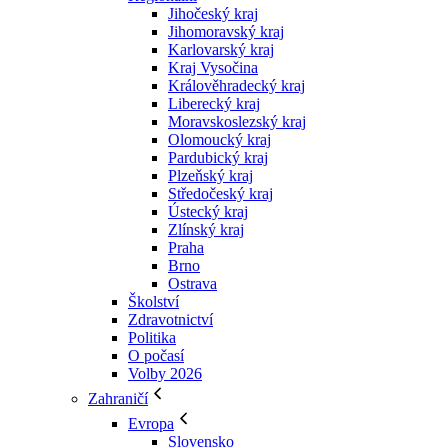
Jihočeský kraj
Jihomoravský kraj
Karlovarský kraj
Kraj Vysočina
Králověhradecký kraj
Liberecký kraj
Moravskoslezský kraj
Olomoucký kraj
Pardubický kraj
Plzeňský kraj
Středočeský kraj
Ústecký kraj
Zlínský kraj
Praha
Brno
Ostrava
Školství
Zdravotnictví
Politika
O počasí
Volby 2026
Zahraničí
Evropa
Slovensko