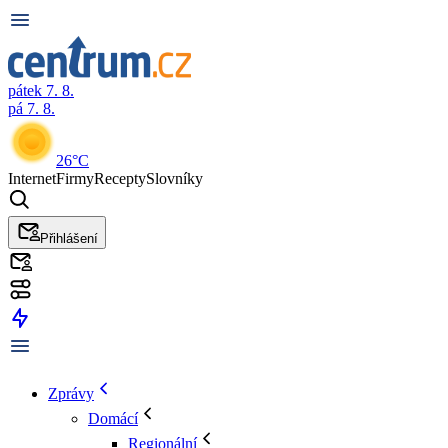
pátek 7. 8.
pá 7. 8.
26°C
Internet
Firmy
Recepty
Slovníky
Přihlášení
Zprávy
Domácí
Regionální