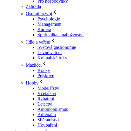
Pro hospodyňky
Zahrada
Osobní rozvoj
Psychologie
Management
Kariéra
Spiritualita a náboženství
Jídlo a vaření
Světová gastronomie
Levné vaření
Kulinářské triky
Mazlíčci
Kočky
Pejskové
Hobby
Modelářství
Včelařství
Rybaření
Letectví
Automobilismus
Adrenalin
Sběratelství
Houbaření