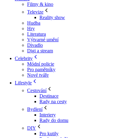
Filmy & kino
Televize
Reality show
Hudba
Hry
Literatura
Výtvarné umění
Divadlo
Digi a stream
Celebrity
Módní policie
Pro pamětníky
Nové tváře
Lifestyle
Cestování
Destinace
Rady na cesty
Bydlení
Interiery
Rady do domu
DIY
Pro kutily