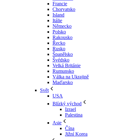
Francie
Chorvatsko
Island
Itálie
Německo
Polsko
Rakousko
Řecko
Rusko
Španělsko
Švédsko
Velká Británie
Rumunsko
Válka na Ukrajině
Maďarsko
Svět
USA
Blízký východ
Izrael
Palestina
Asie
Čína
Jižní Korea