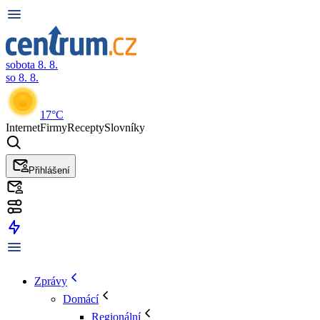
sobota 8. 8.
so 8. 8.
17°C
Internet
Firmy
Recepty
Slovníky
Přihlášení
Zprávy
Domácí
Regionální