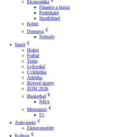
Ekonomika
Finance a burza
Podnikání
Spotřebitel
Krimi
Doprava
Nehody
Sport
Hokej
Fotbal
Tenis
Lyžování
Cyklistika
Atletika
Bojové sporty
ZOH 2026
Basketbal
NBA
Motosport
F1
Auto-moto
Elektromobily
Kultura