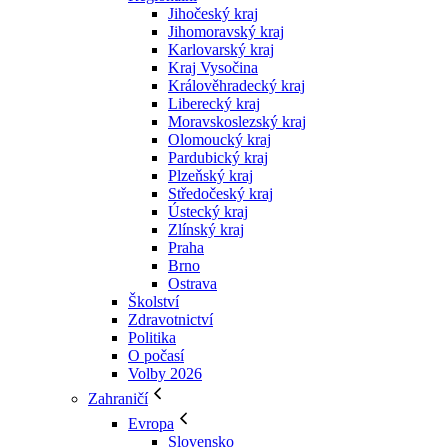
Jihočeský kraj
Jihomoravský kraj
Karlovarský kraj
Kraj Vysočina
Králověhradecký kraj
Liberecký kraj
Moravskoslezský kraj
Olomoucký kraj
Pardubický kraj
Plzeňský kraj
Středočeský kraj
Ústecký kraj
Zlínský kraj
Praha
Brno
Ostrava
Školství
Zdravotnictví
Politika
O počasí
Volby 2026
Zahraničí
Evropa
Slovensko