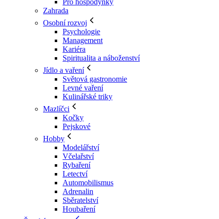
Pro hospodyňky
Zahrada
Osobní rozvoj
Psychologie
Management
Kariéra
Spiritualita a náboženství
Jídlo a vaření
Světová gastronomie
Levné vaření
Kulinářské triky
Mazlíčci
Kočky
Pejskové
Hobby
Modelářství
Včelařství
Rybaření
Letectví
Automobilismus
Adrenalin
Sběratelství
Houbaření