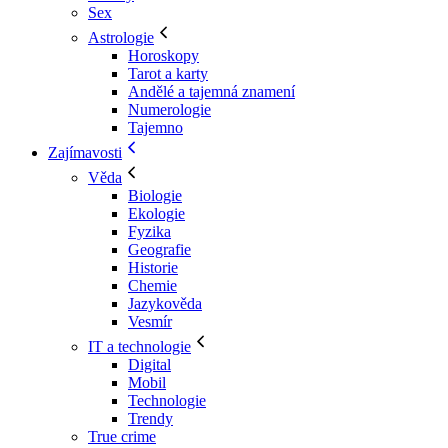
Sex
Astrologie
Horoskopy
Tarot a karty
Andělé a tajemná znamení
Numerologie
Tajemno
Zajímavosti
Věda
Biologie
Ekologie
Fyzika
Geografie
Historie
Chemie
Jazykověda
Vesmír
IT a technologie
Digital
Mobil
Technologie
Trendy
True crime