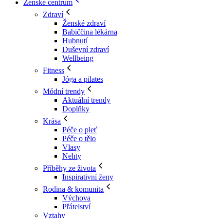
Ženské centrum
Zdraví
Ženské zdraví
Babiččina lékárna
Hubnutí
Duševní zdraví
Wellbeing
Fitness
Jóga a pilates
Módní trendy
Aktuální trendy
Doplňky
Krása
Péče o pleť
Péče o tělo
Vlasy
Nehty
Příběhy ze života
Inspirativní ženy
Rodina & komunita
Výchova
Přátelství
Vztahy