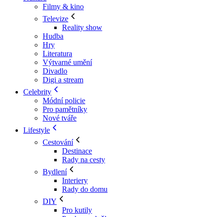
Filmy & kino
Televize
Reality show
Hudba
Hry
Literatura
Výtvarné umění
Divadlo
Digi a stream
Celebrity
Módní policie
Pro pamětníky
Nové tváře
Lifestyle
Cestování
Destinace
Rady na cesty
Bydlení
Interiery
Rady do domu
DIY
Pro kutily